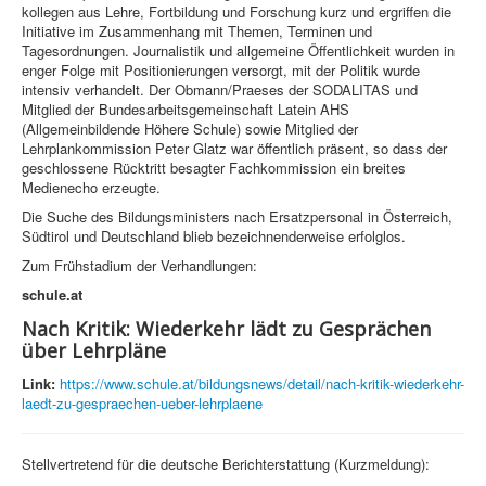
kollegen aus Lehre, Fortbildung und Forschung kurz und ergriffen die
Initiative im Zusammenhang mit Themen, Terminen und
Tagesordnungen. Journalistik und allgemeine Öffentlichkeit wurden in
enger Folge mit Positionierungen versorgt, mit der Politik wurde
intensiv verhandelt. Der Obmann/Praeses der SODALITAS und
Mitglied der Bundesarbeitsgemeinschaft Latein AHS
(Allgemeinbildende Höhere Schule) sowie Mitglied der
Lehrplankommission Peter Glatz war öffentlich präsent, so dass der
geschlossene Rücktritt besagter Fachkommission ein breites
Medienecho erzeugte.
Die Suche des Bildungsministers nach Ersatzpersonal in Österreich,
Südtirol und Deutschland blieb bezeichnenderweise erfolglos.
Zum Frühstadium der Verhandlungen:
schule.at
Nach Kritik: Wiederkehr lädt zu Gesprächen
über Lehrpläne
Link:
https://www.schule.at/bildungsnews/detail/nach-kritik-wiederkehr-
laedt-zu-gespraechen-ueber-lehrplaene
Stellvertretend für die deutsche Berichterstattung (Kurzmeldung):