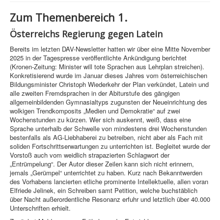
Zum Themenbereich 1.
Österreichs Regierung gegen Latein
Bereits im letzten DAV-Newsletter hatten wir über eine Mitte November
2025 in der Tagespresse veröffentlichte Ankündigung berichtet
(Kronen-Zeitung: Minister will tote Sprachen aus Lehrplan streichen).
Konkretisierend wurde im Januar dieses Jahres vom österreichischen
Bildungsminister Christoph Wiederkehr der Plan verkündet, Latein und
alle zweiten Fremdsprachen in der Abiturstufe des gängigen
allgemeinbildenden Gymnasialtyps zugunsten der Neueinrichtung des
wolkigen Trendkomposits „Medien und Demokratie“ auf zwei
Wochenstunden zu kürzen. Wer sich auskennt, weiß, dass eine
Sprache unterhalb der Schwelle von mindestens drei Wochenstunden
bestenfalls als AG-Liebhaberei zu betreiben, nicht aber als Fach mit
soliden Fortschrittserwartungen zu unterrichten ist. Begleitet wurde der
Vorstoß auch vom weidlich strapazierten Schlagwort der
„Entrümpelung“. Der Autor dieser Zeilen kann sich nicht erinnern,
jemals „Gerümpel“ unterrichtet zu haben. Kurz nach Bekanntwerden
des Vorhabens lancierten etliche prominente Intellektuelle, allen voran
Elfriede Jelinek, ein Schreiben samt Petition, welche buchstäblich
über Nacht außerordentliche Resonanz erfuhr und letztlich über 40.000
Unterschriften erhielt.