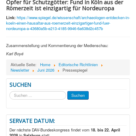
Opfer für Schutzgötter: Fund in Köln aus der
Römerzeit ist einzigartig für Nordeuropa
Link:
https://www.spiegel.de/wissenschaft/archaeologen-entdecken-in-
koeln-einen-hausaltar-aus-roemerzeit-einzigartiger-fund-fuer-
nordeuropa-a-43680a5b-e213-4185-9946-6a638d2c457b
Zusammenstellung und Kommentierung der Medienschau:
Karl Boyé
Aktuelle Seite:
Home
Editorische Richtlinien
Newsletter
Juni 2026
Pressespiegel
SUCHEN
Suchen
Suchen
...
SERVATE DATUM:
Der nächste DAV-Bundeskongress findet vom
18. bis 22. April
2028
in
Salzburg
statt.