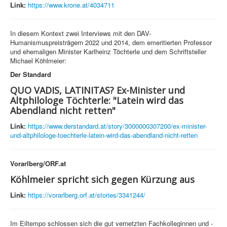
Link:
https://www.krone.at/4034711
In diesem Kontext zwei Interviews mit den DAV-
Humanismuspreisträgern 2022 und 2014, dem emeritierten Professor
und ehemaligen Minister Karlheinz Töchterle und dem Schriftsteller
Michael Köhlmeier:
Der Standard
QUO VADIS, LATINITAS? Ex-Minister und
Altphilologe Töchterle: "Latein wird das
Abendland nicht retten"
Link:
https://www.derstandard.at/story/3000000307200/ex-minister-
und-altphilologe-toechterle-latein-wird-das-abendland-nicht-retten
Vorarlberg/ORF.at
Köhlmeier spricht sich gegen Kürzung aus
Link:
https://vorarlberg.orf.at/stories/3341244/
Im Eiltempo schlossen sich die gut vernetzten Fachkolleginnen und -