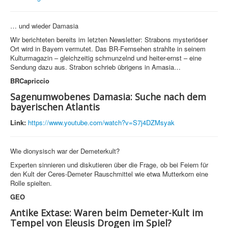
… und wieder Damasia
Wir berichteten bereits im letzten Newsletter: Strabons mysteriöser
Ort wird in Bayern vermutet. Das BR-Fernsehen strahlte in seinem
Kulturmagazin – gleichzeitig schmunzelnd und heiter-ernst – eine
Sendung dazu aus. Strabon schrieb übrigens in Amasia…
BRCapriccio
Sagenumwobenes Damasia: Suche nach dem
bayerischen Atlantis
Link:
https://www.youtube.com/watch?v=S7j4DZMsyak
Wie dionysisch war der Demeterkult?
Experten sinnieren und diskutieren über die Frage, ob bei Feiern für
den Kult der Ceres-Demeter Rauschmittel wie etwa Mutterkorn eine
Rolle spielten.
GEO
Antike Extase: Waren beim Demeter-Kult im
Tempel von Eleusis Drogen im Spiel?