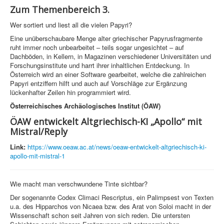
Zum Themenbereich 3.
Wer sortiert und liest all die vielen Papyri?
Eine unüberschaubare Menge alter griechischer Papyrusfragmente
ruht immer noch unbearbeitet – teils sogar ungesichtet – auf
Dachböden, in Kellern, in Magazinen verschiedener Universitäten und
Forschungsinstitute und harrt ihrer inhaltlichen Entdeckung. In
Österreich wird an einer Software gearbeitet, welche die zahlreichen
Papyri entziffern hilft und auch auf Vorschläge zur Ergänzung
lückenhafter Zeilen hin programmiert wird.
Österreichisches Archäologisches Institut (ÖAW)
ÖAW entwickelt Altgriechisch-KI „Apollo“ mit
Mistral/Reply
Link:
https://www.oeaw.ac.at/news/oeaw-entwickelt-altgriechisch-ki-
apollo-mit-mistral-1
Wie macht man verschwundene Tinte sichtbar?
Der sogenannte Codex Climaci Rescriptus, ein Palimpsest von Texten
u.a. des Hipparchos von Nicaea bzw. des Arat von Soloi macht in der
Wissenschaft schon seit Jahren von sich reden. Die untersten