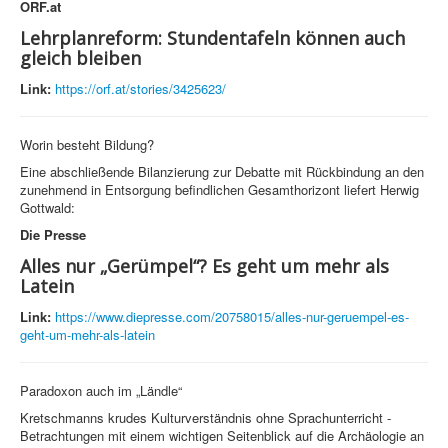
ORF.at
Lehrplanreform: Stundentafeln können auch
gleich bleiben
Link:
https://orf.at/stories/3425623/
Worin besteht Bildung?
Eine abschließende Bilanzierung zur Debatte mit Rückbindung an den
zunehmend in Entsorgung befindlichen Gesamthorizont liefert Herwig
Gottwald:
Die Presse
Alles nur „Gerümpel“? Es geht um mehr als
Latein
Link:
https://www.diepresse.com/20758015/alles-nur-geruempel-es-
geht-um-mehr-als-latein
Paradoxon auch im „Ländle“
Kretschmanns krudes Kulturverständnis ohne Sprachunterricht -
Betrachtungen mit einem wichtigen Seitenblick auf die Archäologie an