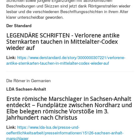
Schichten sowie jüngere Ergänzungen mit astronomischen
Beschreibungen und Skizzen sind jetzt dank Röntgenstrahlen wieder
lesbar und die verschiedenen Beschriftungsschichten in ihrem Alter
klarer unterscheidbar geworden.
Der Standard
LEGENDÄRE SCHRIFTEN - Verlorene antike
Sternkarten tauchen in Mittelalter-Codex
wieder auf
Link:
https://www.derstandard.de/story/3000000307221/verlorene-
antike-sternkarten-tauchen-in-mittelalter-codex-wieder-auf
Die Römer in Germanien
LDA Sachsen-Anhalt
Erste römische Marschlager in Sachsen-Anhalt
entdeckt – Fundplätze zwischen Nordharz und
Elbe belegen römische Vorstöße im 3.
Jahrhundert nach Christus
Link:
https://www.lda-lsa.de/presse-und-
oeffentlichkeitsarbeit/presseinformationen/15126-sachsen-anhalt-
marschlager