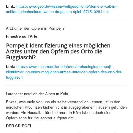
Link:
https://www.geo.de/wissen/weltgeschichte/demeter-kult-im-
antiken-griechenland--waren-drogen-im-spiel--37151028.html
Arzt unter den Opfern in Pompeji?
Finestre sull’Arte
Pompeji: Identifizierung eines möglichen
Arztes unter den Opfern des Orto die
Fuggiaschi?
Link:
https://www.finestresullarte.info/de/archaologie/pompeji-
identifizierung-eines-moglichen-arztes-unter-den-opfern-des-orto-dei-
fuggiaschi
Larenaltar nördlich der Alpen in Köln
Etwas, was viele von uns als selbstverständlich kennen, ist in den
nördlichen Provinzen bisher nicht in ausgegrabenen Häusern gefunden
worden: Ein Hausaltar für die Laren. In Köln ist nun doch eine
Opfernische für Hausgötter aufgetaucht.
DER SPIEGEL