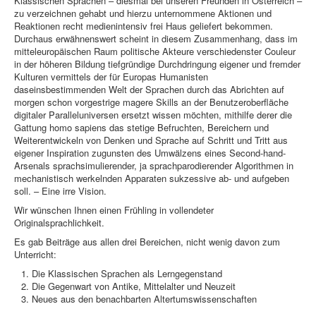
Klassischen Sprachen – diesmal bei unseren Freunden in Österreich –
zu verzeichnen gehabt und hierzu unternommene Aktionen und
Reaktionen recht medienintensiv frei Haus geliefert bekommen.
Durchaus erwähnenswert scheint in diesem Zusammenhang, dass im
mitteleuropäischen Raum politische Akteure verschiedenster Couleur
in der höheren Bildung tiefgründige Durchdringung eigener und fremder
Kulturen vermittels der für Europas Humanisten
daseinsbestimmenden Welt der Sprachen durch das Abrichten auf
morgen schon vorgestrige magere Skills an der Benutzeroberfläche
digitaler Paralleluniversen ersetzt wissen möchten, mithilfe derer die
Gattung homo sapiens das stetige Befruchten, Bereichern und
Weiterentwickeln von Denken und Sprache auf Schritt und Tritt aus
eigener Inspiration zugunsten des Umwälzens eines Second-hand-
Arsenals sprachsimulierender, ja sprachparodierender Algorithmen in
mechanistisch werkelnden Apparaten sukzessive ab- und aufgeben
soll. – Eine irre Vision.
Wir wünschen Ihnen einen Frühling in vollendeter
Originalsprachlichkeit.
Es gab Beiträge aus allen drei Bereichen, nicht wenig davon zum
Unterricht:
Die Klassischen Sprachen als Lerngegenstand
Die Gegenwart von Antike, Mittelalter und Neuzeit
Neues aus den benachbarten Altertumswissenschaften