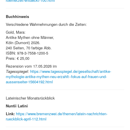
roemerzeit-entdeckt-100.html
Buchhinweis
Verschiedene Wahrnehmungen durch die Zeiten:
Gold, Mara:
Antike Mythen ohne Männer,
Köln (Dumont) 2026.
240 Seiten, 70 farbige Abb.
ISBN: 978-3-7558-1200-5
Preis: € 25,00
Rezension vom 17.05.2026 im
Tagesspiegel
:
https://www.tagesspiegel.de/gesellschaft/antike-
mythologie-antike-mythen-neu-erzahlt--fokus-auf-frauen-und-
aussenseiter-15604192.html
Lateinischer Monatsrückblick
Nuntii Latini
Link:
https://www.bremenzwei.de/themen/latein-nachrichten-
rueckblick-april-112.html