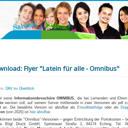
nload: Flyer "Latein für alle - Omnibus"
ie:
DAV im Überblick
et seine
Informationsbroschüre OMNIBUS
, die bei Lernenden und Eltern
in
wecken soll, auf seinem Server mittlerweile in zwei Versionen als pdf z
 an. Die bewährte Version ist abrufbar als
Einzelblattfolge
oder als
Dopp
ion
(von 2025) ist
hier abrufbar
.
können beide "Omnibus"-Versionen – gegen Entrichtung der Portokosten – 
ma Bögl Druck GmbH, Spörerauer Straße 2, 84174 Eching, Tel. 08