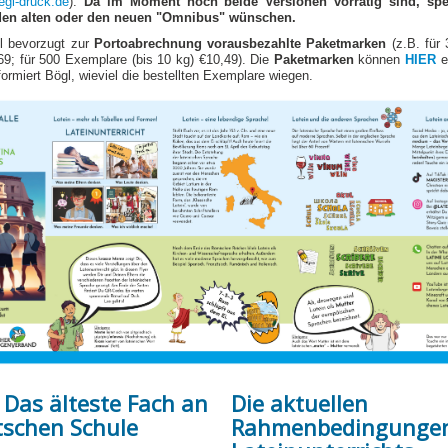
gl-druck.de
).
Da im Moment noch beide Versionen vorrätig sind, spez
e den alten oder den neuen "Omnibus" wünschen.
l bevorzugt zur
Portoabrechnung
vorausbezahlte Paketmarken
(z.B. für
,69; für 500 Exemplare (bis 10 kg) €10,49). Die
Paketmarken
können
HIER
e
formiert Bögl, wieviel die bestellten Exemplare wiegen.
 Das älteste Fach an
Die aktuellen
tschen Schule
Rahmenbedingungen