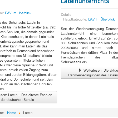
Lateinunterrichts
ie:
DAV im Überblick
Details
Hauptkategorie:
DAV im Überblick
 des Schulfachs Latein in
cht bis ins frühe Mittelalter (ca. 720)
Seit der Wiedervereinigung Deutsc
sten Schulen, die damals gegründet
Lateinunterricht eine bemerke
Klosterschulen, in denen Latein als
solidierung erlebt: Er wird zur Zeit v
terrichtssprache gesprochen und
000 Schülerinnen und Schülern besu
 Daher kann man Latein als das
2005/2006) und nimmt nach E
ichtsfach in Deutschland bezeichnen.
Französisch den dritten Platz in de
tersprache des Mittelalters“ bildete
Fremdsprachen des allgeme
s gesamten mittelalterlichen
Schulwesens ein.
Nur wer diese Sprache in Wort und
schte, erhielt vollen Zugang zum
Weiterlesen: Die aktue
ben und zu den Bildungsgütern, die an
Rahmenbedingungen des Lateinu
hedral und Domschulen und seit dem
er auch an den städtischen Schulen
den.
sen: Latein – Das älteste Fach an
der deutschen Schule
ite:
Home
Latein