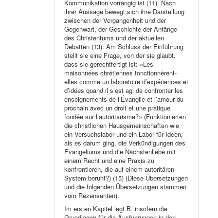
Kommunikation vorrangig ist (11). Nach
ihrer Aussage bewegt sich ihre Darstellung
zwischen der Vergangenheit und der
Gegenwart, der Geschichte der Anfänge
des Christentums und der aktuellen
Debatten (13). Am Schluss der Einführung
stellt sie eine Frage, von der sie glaubt,
dass sie gerechtfertigt ist: «Les
maisonnées chrétiennes fonctionnèrent-
elles comme un laboratoire d’expériences et
d’idées quand il s’est agi de confronter les
enseignements de l’Évangile et l’amour du
prochain avec un droit et une pratique
fondée sur l’autoritarisme?» (Funktionierten
die christlichen Hausgemeinschaften wie
ein Versuchslabor und ein Labor für Ideen,
als es darum ging, die Verkündigungen des
Evangeliums und die Nächstenliebe mit
einem Recht und eine Praxis zu
konfrontieren, die auf einem autoritären
System beruht?) (15) (Diese Übersetzungen
und die folgenden Übersetzungen stammen
vom Rezensenten).
Im ersten Kapitel legt B. insofern die
Grundlagen für die Ausführungen in den