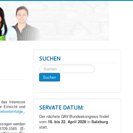
SUCHEN
Suchen
...
Suchen
 das Interesse
SERVATE DATUM:
ur Einsicht und
elseitenfolge
,,
Der nächste DAV-Bundeskongress findet
vom
18. bis 22. April 2028
in
Salzburg
bezogen werden
statt.
709-1565 (E-