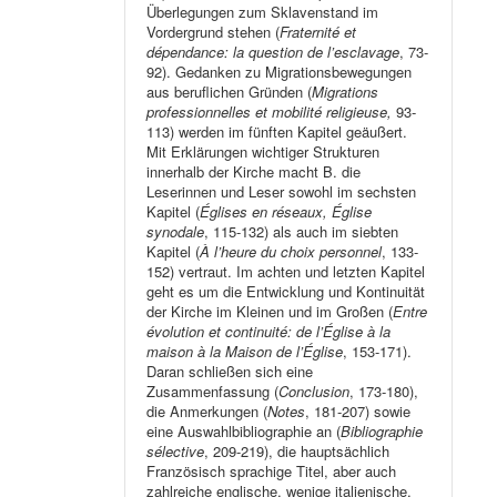
Überlegungen zum Sklavenstand im
Vordergrund stehen (
Fraternité et
dépendance: la question de l’esclavage
, 73-
92). Gedanken zu Migrationsbewegungen
aus beruflichen Gründen (
Migrations
professionnelles et mobilité religieuse,
93-
113) werden im fünften Kapitel geäußert.
Mit Erklärungen wichtiger Strukturen
innerhalb der Kirche macht B. die
Leserinnen und Leser sowohl im sechsten
Kapitel (
Églises en réseaux, Église
synodale
, 115-132) als auch im siebten
Kapitel (
À l’heure du choix personnel
, 133-
152) vertraut. Im achten und letzten Kapitel
geht es um die Entwicklung und Kontinuität
der Kirche im Kleinen und im Großen (
Entre
évolution et continuité: de l’Église à la
maison à la Maison de l’Église
, 153-171).
Daran schließen sich eine
Zusammenfassung (
Conclusion
, 173-180),
die Anmerkungen (
Notes
, 181-207) sowie
eine Auswahlbibliographie an (
Bibliographie
sélective
, 209-219), die hauptsächlich
Französisch sprachige Titel, aber auch
zahlreiche englische, wenige italienische,