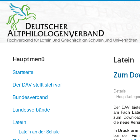
Latein
Hauptmenü
Startseite
Zum Dow
Der DAV stellt sich vor
Details
Bundesverband
Hauptkategor
Der DAV biet
Landesverbände
am
Fach
Late
zum Download
Latein
die
neue Vers
In
Druckform
Latein an der Schule
bei der Fir