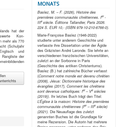
MONATS
Baslez, M. – F. (2026), Histoire des
er
premières communautés chrétiennes. I
-
e
III
siècle. Éditions Tallandier, Paris 2026.
224 S. EUR 10,- (ISBN 979-10-210-6766-0).
hlands hat der
Marie-Françoise Baslez (1946-2022)
nswerte Kon­
studierte unter anderem Geschichte und
on mehr als 770
verfasste ihre Dissertation unter der Ägide
cht (Schuljahr
des Gräzisten André Laronde. Sie lehrte an
nglisch und
verschiedenen französischen Universitäten,
r Rangliste der
zuletzt an der Sorbonne in Paris
inbildenden
(Geschichte des antiken Christentums).
Baslez (B.) hat zahlreiche Bücher verfasst
llen
(
Comment notre monde est devenu chrétien
nterrichts
(2008), Jésus: Dictionnaire historique des
évangiles (2017), Comment les chrétiens
er
e
sont devenus catholiques: I
– V
siècles
(2019))
. Ihr letztes Buch trägt den Titel:
L’Église à la maison: Histoire des premières
er
e
communautés chrétiennes (I
– III
siècle)
(2021).
Die Neuauflage des zuletzt
genannten Buches ist die Grundlage für
meine Rezension. Die Autorin hat mehrere
Preise gewonnen, unter anderem den
Prix