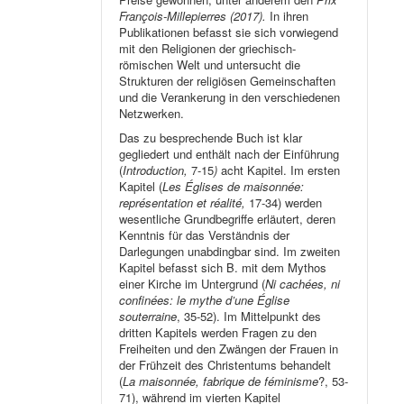
François-Millepierres (2017).
In ihren
Publikationen befasst sie sich vorwiegend
mit den Religionen der griechisch-
römischen Welt und untersucht die
Strukturen der religiösen Gemeinschaften
und die Verankerung in den verschiedenen
Netzwerken.
Das zu besprechende Buch ist klar
gegliedert und enthält nach der Einführung
(
Introduction,
7-15
)
acht Kapitel. Im ersten
Kapitel (
Les Églises de maisonnée:
représentation et réalité,
17-34) werden
wesentliche Grundbegriffe erläutert, deren
Kenntnis für das Verständnis der
Darlegungen unabdingbar sind. Im zweiten
Kapitel befasst sich B. mit dem Mythos
einer Kirche im Untergrund (
Ni cachées, ni
confinées: le mythe d’une Église
souterraine
, 35-52). Im Mittelpunkt des
dritten Kapitels werden Fragen zu den
Freiheiten und den Zwängen der Frauen in
der Frühzeit des Christentums behandelt
(
La maisonnée, fabrique de féminisme
?, 53-
71), während im vierten Kapitel