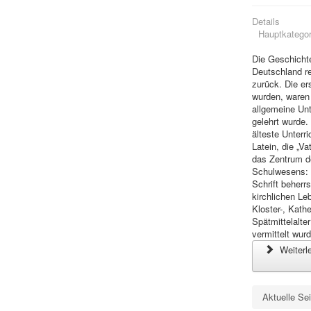
Details
Hauptkategor
Die Geschichte
Deutschland rei
zurück. Die er
wurden, waren 
allgemeine Un
gelehrt wurde.
älteste Unterr
Latein, die „Va
das Zentrum de
Schulwesens: 
Schrift beherr
kirchlichen Le
Kloster-, Kat
Spät­mittelalt
vermittelt wur
Weiterle
Aktuelle Se