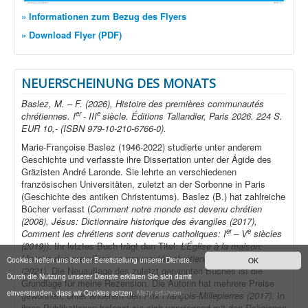
» Informationen zum Bezug des Flyers
» Download Flyer (PDF)
NEUERSCHEINUNG DES MONATS
Baslez, M. – F. (2026), Histoire des premières communautés
er
e
chrétiennes. I
- III
siècle. Éditions Tallandier, Paris 2026. 224 S.
EUR 10,- (ISBN 979-10-210-6766-0).
Marie-Françoise Baslez (1946-2022) studierte unter anderem
Geschichte und verfasste ihre Dissertation unter der Ägide des
Gräzisten André Laronde. Sie lehrte an verschiedenen
französischen Universitäten, zuletzt an der Sorbonne in Paris
(Geschichte des antiken Christentums). Baslez (B.) hat zahlreiche
Bücher verfasst (
Comment notre monde est devenu chrétien
(2008), Jésus: Dictionnaire historique des évangiles (2017),
er
e
Comment les chrétiens sont devenus catholiques: I
– V
siècles
(2019))
. Ihr letztes Buch trägt den Titel:
L’Église à la maison:
er
e
Histoire des premières communautés chrétiennes (I
– III
siècle)
Cookies helfen uns bei der Bereitstellung unserer Dienste.
OK
(2021).
Die Neuauflage des zuletzt genannten Buches ist die
Durch die Nutzung unserer Dienste erklären Sie sich damit
Grundlage für meine Rezension. Die Autorin hat mehrere Preise
einverstanden, dass wir Cookies setzen.
Mehr erfahren...
gewonnen, unter anderem den
Prix François-Millepierres (2017).
In
ihren Publikationen befasst sie sich vorwiegend mit den Religionen