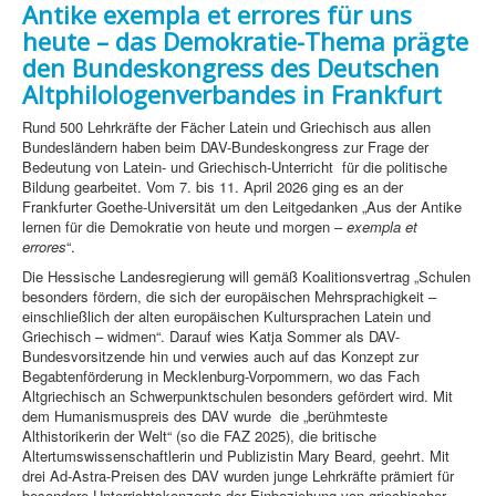
Antike exempla et errores für uns
heute – das Demokratie-Thema prägte
den Bundeskongress des Deutschen
Altphilologenverbandes in Frankfurt
Rund 500 Lehrkräfte der Fächer Latein und Griechisch aus allen
Bundesländern haben beim DAV-Bundeskongress zur Frage der
Bedeutung von Latein- und Griechisch-Unterricht für die politische
Bildung gearbeitet. Vom 7. bis 11. April 2026 ging es an der
Frankfurter Goethe-Universität um den Leitgedanken „Aus der Antike
lernen für die Demokratie von heute und morgen –
exempla et
errores
“.
Die Hessische Landesregierung will gemäß Koalitionsvertrag „Schulen
besonders fördern, die sich der europäischen Mehrsprachigkeit –
einschließlich der alten europäischen Kultursprachen Latein und
Griechisch – widmen“. Darauf wies Katja Sommer als DAV-
Bundesvorsitzende hin und verwies auch auf das Konzept zur
Begabtenförderung in Mecklenburg-Vorpommern, wo das Fach
Altgriechisch an Schwerpunktschulen besonders gefördert wird. Mit
dem Humanismuspreis des DAV wurde die „berühmteste
Althistorikerin der Welt“ (so die FAZ 2025), die britische
Altertumswissenschaftlerin und Publizistin Mary Beard, geehrt. Mit
drei Ad-Astra-Preisen des DAV wurden junge Lehrkräfte prämiert für
besondere Unterrichtskonzepte der Einbeziehung von griechischer