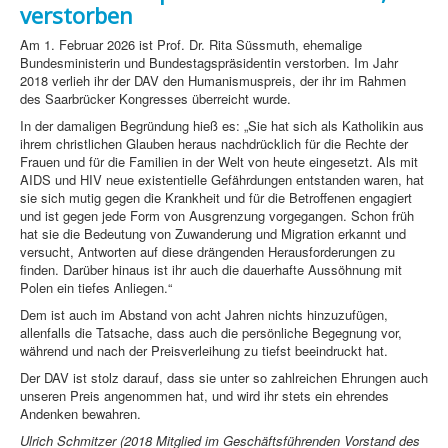
verstorben
Am 1. Februar 2026 ist Prof. Dr. Rita Süssmuth, ehemalige
Bundesministerin und Bundestagspräsidentin verstorben. Im Jahr
2018 verlieh ihr der DAV den Humanismuspreis, der ihr im Rahmen
des Saarbrücker Kongresses überreicht wurde.
In der damaligen Begründung hieß es: „Sie hat sich als Katholikin aus
ihrem christlichen Glauben heraus nachdrücklich für die Rechte der
Frauen und für die Familien in der Welt von heute eingesetzt. Als mit
AIDS und HIV neue existentielle Gefährdungen entstanden waren, hat
sie sich mutig gegen die Krankheit und für die Betroffenen engagiert
und ist gegen jede Form von Ausgrenzung vorgegangen. Schon früh
hat sie die Bedeutung von Zuwanderung und Migration erkannt und
versucht, Antworten auf diese drängenden Herausforderungen zu
finden. Darüber hinaus ist ihr auch die dauerhafte Aussöhnung mit
Polen ein tiefes Anliegen.“
Dem ist auch im Abstand von acht Jahren nichts hinzuzufügen,
allenfalls die Tatsache, dass auch die persönliche Begegnung vor,
während und nach der Preisverleihung zu tiefst beeindruckt hat.
Der DAV ist stolz darauf, dass sie unter so zahlreichen Ehrungen auch
unseren Preis angenommen hat, und wird ihr stets ein ehrendes
Andenken bewahren.
Ulrich Schmitzer (2018 Mitglied im Geschäftsführenden Vorstand des