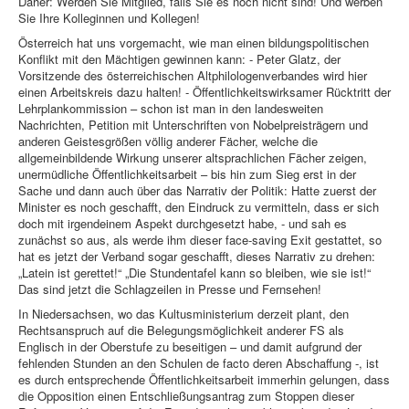
Daher: Werden Sie Mitglied, falls Sie es noch nicht sind! Und werben
Sie Ihre Kolleginnen und Kollegen!
Österreich hat uns vorgemacht, wie man einen bildungspolitischen
Konflikt mit den Mächtigen gewinnen kann: - Peter Glatz, der
Vorsitzende des österreichischen Altphilologenverbandes wird hier
einen Arbeitskreis dazu halten! - Öffentlichkeitswirksamer Rücktritt der
Lehrplankommission – schon ist man in den landesweiten
Nachrichten, Petition mit Unterschriften von Nobelpreisträgern und
anderen Geistesgrößen völlig anderer Fächer, welche die
allgemeinbildende Wirkung unserer altsprachlichen Fächer zeigen,
unermüdliche Öffentlichkeitsarbeit – bis hin zum Sieg erst in der
Sache und dann auch über das Narrativ der Politik: Hatte zuerst der
Minister es noch geschafft, den Eindruck zu vermitteln, dass er sich
doch mit irgendeinem Aspekt durchgesetzt habe, - und sah es
zunächst so aus, als werde ihm dieser face-saving Exit gestattet, so
hat es jetzt der Verband sogar geschafft, dieses Narrativ zu drehen:
„Latein ist gerettet!“ „Die Stundentafel kann so bleiben, wie sie ist!“
Das sind jetzt die Schlagzeilen in Presse und Fernsehen!
In Niedersachsen, wo das Kultusministerium derzeit plant, den
Rechtsanspruch auf die Belegungsmöglichkeit anderer FS als
Englisch in der Oberstufe zu beseitigen – und damit aufgrund der
fehlenden Stunden an den Schulen de facto deren Abschaffung -, ist
es durch entsprechende Öffentlichkeitsarbeit immerhin gelungen, dass
die Opposition einen Entschließungsantrag zum Stoppen dieser