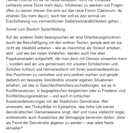
verfasste seine Texte mehr dazu, Irritationen zu wecken und Fragen
offen zu lassen (freuen Sie sich auf das neue Forum Classicum, da
erfahren Sie mehr dazu!), auch hier soll es erst einmal um
Erschütterung von vermeintlichen Selbstverständlichkeiten gehen…
Soviel zum Bereich Sprachbildung.
Auf der anderen Seite beanspruchen wir eine Orientierungsfunktion
durch die Beschäftigung mit den antiken Texten, gerade weil wir sie
nicht als Idealbild anbeten – wie es manchmal als Vorwurf erhoben
wird - und wie bei vielen Vorwürfen, werden auch hier eher
Pappkameraden aufgestellt, die man dann mit Genuss umwerfen kann
-, sondern weil wir uns gemeinsam mit unseren Schülerinnen und
Schülern kritisch und hermeneutisch mit ihnen auseinandersetzen,
ihre Positionen zu verstehen und einzuordnen suchen und gerade
dadurch ein besseres Verständnis unserer eigenen Situationen
erhalten, sei das in Geschlechterrollenzuschreibungen, sei es in
Konfliktanalysen, in biographischen Vergleichen oder in Friedens- und
Konfliktlösungsansätzen – und auch in kritischen
Auseinandersetzungen mit der Staatsform Demokratie: Wer
einerseits, wie Thukydides im Epitaphios, das hohe Lob seines
demokratischen Gemeinwesens singt, darf und muss vielleicht sogar,
andererseits auch Auswüchse der Demagogie benennen dürfen, ohne
als Feind der Demokratie abgetan zu werden – was wäre heute
aktueller?