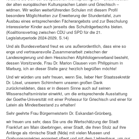
der alten europäischen Kultursprachen Latein und Griechisch –
widmen. Wir wollen weiterführenden Schulen mit diesem Profil
besondere Möglichkeiten zur Erweiterung der Stundentafel, zum
Ausbau eines entsprechenden Fächerangebots und zur Beschulung
interessierter Kinder auch jenseits des Schulträgerbezirks bieten.
(Koalitionsvertrag zwischen CDU und SPD für die 21.
Legislaturperiode 2024-2029, S.14)
Und als Bundesverband freut es uns außerordentlich, dass eine so
enge und vertrauensvolle Zusammenarbeit zwischen der
Landesregierung und dem Hessischen Altphilologenverband besteht,
dessen Vorsitzende, Frau Dr. Marion Clausen vom Philippinum in
Marburg, ich an dieser Stelle ganz herzlich begrüßen möchte!
Und wir würden uns sehr freuen, wenn Sie, lieber Herr Staatssekretär
Dr. Lösel, unserem Schirmherrn unseren großen Dank
zurückmeldeten, dass er in diesem Sinne auch auf seinen
Wissenschaftsminister einwirkt, um die entsprechende Ausstattung
der Goethe-Universität mit einer Professur für Griechisch und einer für
Latein als Mindestbestand zu erhalten!
Sehr geehrte Frau Bürgermeisterin Dr. Eskandari-Grünberg,
wir freuen uns sehr, dass Sie uns die Wertschätzung der Stadt
Frankfurt am Main überbringen, einer Stadt, die ihren Stolz auf ihre
Anfänge als römische Stadt (Nida) mit vielen Museen und
Grabungsprojekten engagiert pflegt und mit dem Liebieghaus, um nur