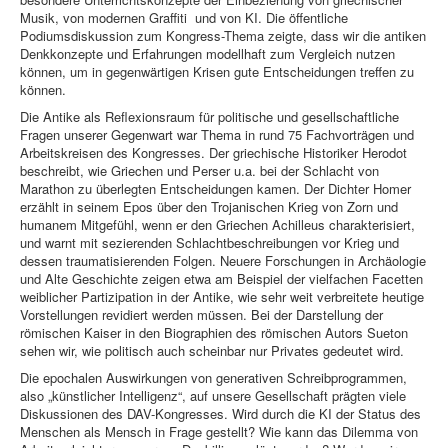
Musik, von modernen Graffiti und von KI. Die öffentliche
Podiumsdiskussion zum Kongress-Thema zeigte, dass wir die antiken
Denkkonzepte und Erfahrungen modellhaft zum Vergleich nutzen
können, um in gegenwärtigen Krisen gute Entscheidungen treffen zu
können.
Die Antike als Reflexionsraum für politische und gesellschaftliche
Fragen unserer Gegenwart war Thema in rund 75 Fachvorträgen und
Arbeitskreisen des Kongresses. Der griechische Historiker Herodot
beschreibt, wie Griechen und Perser u.a. bei der Schlacht von
Marathon zu überlegten Entscheidungen kamen. Der Dichter Homer
erzählt in seinem Epos über den Trojanischen Krieg von Zorn und
humanem Mitgefühl, wenn er den Griechen Achilleus charakterisiert,
und warnt mit sezierenden Schlachtbeschreibungen vor Krieg und
dessen traumatisierenden Folgen. Neuere Forschungen in Archäologie
und Alte Geschichte zeigen etwa am Beispiel der vielfachen Facetten
weiblicher Partizipation in der Antike, wie sehr weit verbreitete heutige
Vorstellungen revidiert werden müssen. Bei der Darstellung der
römischen Kaiser in den Biographien des römischen Autors Sueton
sehen wir, wie politisch auch scheinbar nur Privates gedeutet wird.
Die epochalen Auswirkungen von generativen Schreibprogrammen,
also „künstlicher Intelligenz“, auf unsere Gesellschaft prägten viele
Diskussionen des DAV-Kongresses. Wird durch die KI der Status des
Menschen als Mensch in Frage gestellt? Wie kann das Dilemma von