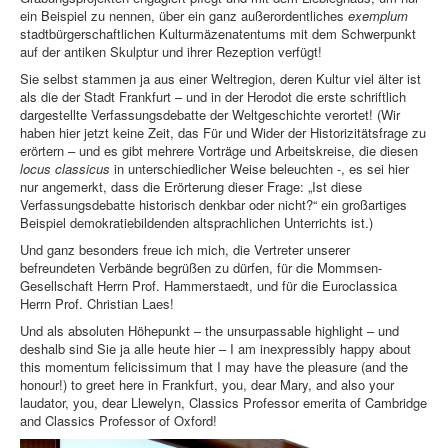
ein Beispiel zu nennen, über ein ganz außerordentliches
exemplum
stadtbürgerschaftlichen Kulturmäzenatentums mit dem Schwerpunkt
auf der antiken Skulptur und ihrer Rezeption verfügt!
Sie selbst stammen ja aus einer Weltregion, deren Kultur viel älter ist
als die der Stadt Frankfurt – und in der Herodot die erste schriftlich
dargestellte Verfassungsdebatte der Weltgeschichte verortet! (Wir
haben hier jetzt keine Zeit, das Für und Wider der Historizitätsfrage zu
erörtern – und es gibt mehrere Vorträge und Arbeitskreise, die diesen
locus classicus
in unterschiedlicher Weise beleuchten -, es sei hier
nur angemerkt, dass die Erörterung dieser Frage: „Ist diese
Verfassungsdebatte historisch denkbar oder nicht?“ ein großartiges
Beispiel demokratiebildenden altsprachlichen Unterrichts ist.)
Und ganz besonders freue ich mich, die Vertreter unserer
befreundeten Verbände begrüßen zu dürfen, für die Mommsen-
Gesellschaft Herrn Prof. Hammerstaedt, und für die Euroclassica
Herrn Prof. Christian Laes!
Und als absoluten Höhepunkt – the unsurpassable highlight – und
deshalb sind Sie ja alle heute hier – I am inexpressibly happy about
this momentum felicissimum that I may have the pleasure (and the
honour!) to greet here in Frankfurt, you, dear Mary, and also your
laudator, you, dear Llewelyn, Classics Professor emerita of Cambridge
and Classics Professor of Oxford!