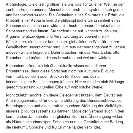
Archäologie. Gleichzeitig öffnen sie uns das Tor zu einer Welt, in der
zentrale Fragen unseres Menschseins erstmals systematisch gestellt
und beantwortet wurden. Die Gedanken eines Sokrates zur Ethik, die
Rhetorik einer Aspasia oder die philosophische Gelassenheit eines
Senecas sind zeitlos und wirken bis heute in unser demokratisches
Selbstverständnis hinein. Sie fordern uns auf, kritisch zu denken,
Argumente abzuwägen und Verantwortung zu übernehmen –
Fähigkeiten, die in einer komplexen, globalisierten Welt für unsere
Gesellschaft unverzichtbar sind. Um aus der Vergangenheit zu lernen,
müssen wir sie begreifen. Dafür brauchen wir das Verständnis alter
Sprachen und müssen dieses bewahren und weiterentwickeln.
Besonders erfreut bin ich über aktuelle wissenschaftlichen
Erkenntnisse, dass diese Sprachen nicht nur kulturelle Bildung
vermitteln, sondern auch Brücken für Kinder aus sozial
benachteiligten Familien bauen können. Hier verbinden sich Bildungs­
gerechtigkeit und kulturelles Erbe auf vorbildliche Weise.
Nicht zuletzt möchte ich diese Gelegenheit nutzen, dem Deutschen
Altphilologen­verband für die Unterstützung des Bundeswettbewerbs
Fremdsprachen und die hiermit verbundene Stärkung der Vielfältigkeit
unseres Bildungssystems zu danken. Möge der Verband auch in den
kommenden Jahrzehnten mit gleicher Kraft und Überzeugung wirken –
als Hüter eines einmaligen Schatzes und als Gestalter einer Bildung,
die Herkunft, Sprache und Kultur miteinander verbindet.