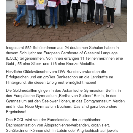
Insgesamt 552 Schüler:innen aus 24 deutschen Schulen haben in
diesem Schuljahr am European Certificate of Classical Language
(ECCL) teilgenommen. Von ihnen errangen 11 Teilnehmer:innen eine
Gold-, 55 eine Silber- und 116 eine Bronze-Medaille.
Herzliche Glückwünsche vom DAV-Bundesvorstand an die
Erfolgreichen und ein großes Dankeschön an die Lehrkräfte im
Hintergrund, die diesen Erfolg erst ermöglicht haben!
Die Goldmedaillen gingen in das Askanische Gymnasium Berlin, in
das Europäische Gymnasium „Bertha von Suttner“ Berlin, in das
Gymnasium auf den Seelower Höhen, in das Domgymnasium Verden
und in das Neue Gymnasium Bochum. Das sind ganz besondere
Ergebnisse!
Das ECCL wird von der Euroclassica, der europäischen
Dachorganisation von Altsprachlehrer-Verbänden, organisiert.
Schüler:innen können sich in Latein oder Altgriechisch auf jeweils