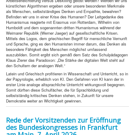
Arbeitserleichterung versus Deskilling gelöst werden? Werden wir uns
künstlichen Algorithmen ergeben oder unsere besonderen Merkmale
als Menschen, selbstständiges Denken und Empathie, bewahren?
Befinden wir uns in einer Krise des Humanen? Der Leitgedanke des
Humanismus reagierte mit Erasmus von Rotterdam, Wilhelm von
Humboldt und dem sogenannten dritten Humanismus während der
Weimarer Republik (Werner Jaeger) auf gesellschaftliche Krisen.
Mittels des Logos, dem griechischen Begriff für menschliche Vernunft
und Sprache, ging es den Humanisten immer darum, das Denken als
besondere Fähigkeit des Menschen möglichst umfassend
auszubilden. Somit ergibt sich gemäß dem Satz des Schulpädagogen
Klaus Zierer das Paradoxon: „Die Stärke der digitalen Welt steht auf
den Schultern der analogen Welt.“
Latein und Griechisch profitieren in Wissenschaft und Unterricht, so in
der Papyrologie, erheblich von KI. Den Gefahren von KI kann der in
erster Linie analoge altsprachliche Unterricht wirkungsvoll begegnen.
Somit dürften diese Schulfächer, die für Sprachbildung und
selbstständig kritisches Denken stehen, in Zukunft für unsere
Demokratie weiter an Wichtigkeit gewinnen.
Rede der Vorsitzenden zur Eröffnung
des Bundeskongresses in Frankfurt
am Main, 7. April 2026