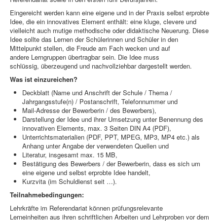
Eingereicht werden kann eine eigene und in der Praxis selbst erprobte
Idee, die ein innovatives Element enthält: eine kluge, clevere und
vielleicht auch mutige methodische oder didaktische Neuerung. Diese
Idee sollte das Lernen der Schülerinnen und Schüler in den
Mittelpunkt stellen, die Freude am Fach wecken und auf
andere Lerngruppen übertragbar sein. Die Idee muss
schlüssig, überzeugend und nachvollziehbar dargestellt werden.
Was ist einzureichen?
Deckblatt (Name und Anschrift der Schule / Thema /
Jahrgangsstufe(n) / Postanschrift, Telefonnummer und
Mail-Adresse der Bewerberin / des Bewerbers),
Darstellung der Idee und ihrer Umsetzung unter Benennung des
innovativen Elements, max. 3 Seiten DIN A4 (PDF),
Unterrichtsmaterialien (PDF, PPT, MPEG, MP3, MP4 etc.) als
Anhang unter Angabe der verwendeten Quellen und
Literatur, insgesamt max. 15 MB,
Bestätigung des Bewerbers / der Bewerberin, dass es sich um
eine eigene und selbst erprobte Idee handelt,
Kurzvita (im Schuldienst seit …).
Teilnahmebedingungen:
Lehrkräfte im Referendariat können prüfungsrelevante
Lerneinheiten aus ihren schriftlichen Arbeiten und Lehrproben vor dem