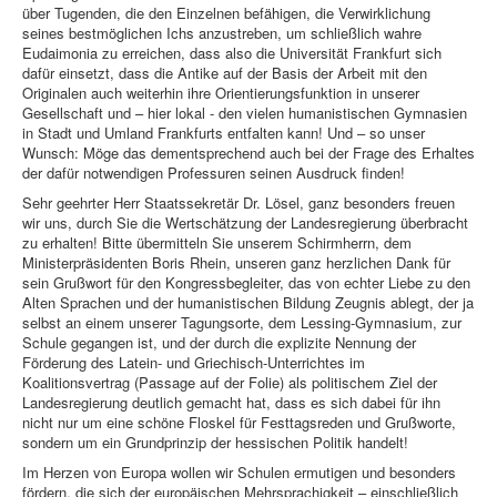
über Tugenden, die den Einzelnen befähigen, die Verwirklichung
seines bestmöglichen Ichs anzustreben, um schließlich wahre
Eudaimonia zu erreichen, dass also die Universität Frankfurt sich
dafür einsetzt, dass die Antike auf der Basis der Arbeit mit den
Originalen auch weiterhin ihre Orientierungsfunktion in unserer
Gesellschaft und – hier lokal - den vielen humanistischen Gymnasien
in Stadt und Umland Frankfurts entfalten kann! Und – so unser
Wunsch: Möge das dementsprechend auch bei der Frage des Erhaltes
der dafür notwendigen Professuren seinen Ausdruck finden!
Sehr geehrter Herr Staatssekretär Dr. Lösel, ganz besonders freuen
wir uns, durch Sie die Wertschätzung der Landesregierung überbracht
zu erhalten! Bitte übermitteln Sie unserem Schirmherrn, dem
Ministerpräsidenten Boris Rhein, unseren ganz herzlichen Dank für
sein Grußwort für den Kongressbegleiter, das von echter Liebe zu den
Alten Sprachen und der humanistischen Bildung Zeugnis ablegt, der ja
selbst an einem unserer Tagungsorte, dem Lessing-Gymnasium, zur
Schule gegangen ist, und der durch die explizite Nennung der
Förderung des Latein- und Griechisch-Unterrichtes im
Koalitionsvertrag (Passage auf der Folie) als politischem Ziel der
Landesregierung deutlich gemacht hat, dass es sich dabei für ihn
nicht nur um eine schöne Floskel für Festtagsreden und Grußworte,
sondern um ein Grundprinzip der hessischen Politik handelt!
Im Herzen von Europa wollen wir Schulen ermutigen und besonders
fördern, die sich der europäischen Mehrsprachigkeit – einschließlich