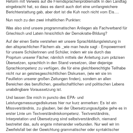
Reform mit Verweis auf die Fremdsprachenproblematik in den Landtag
eingebracht hat, so dass es damit auch dort eine umfangreichere
Berichterstattung gab, aber dort ist die Kuh noch nicht vom Eis....
Nun noch zu den zwei inhaltlichen Punkten:
Was also sind unsere programmatischen Anliegen als Fachverband für
Griechisch und Latein hinsichtlich der Demokratie-Bildung?
Auf der einen Seite verstehen wir unsere Sprachbildungsleistung in
den altsprachlichen Fächern als _wie man heute sagt - Empowerment
für unsere Schülerinnen und Schüler, indem wir sie durch das
Proprium unserer Fächer, nämlich mittels der Anleitung zum präzisen
Übersetzen, sprachlich in den Stand versetzen, über diejenige
Sprachkompetenz zu verfügen, die für eine gleichberechtigte Teilhabe
nicht nur an geistesgeschichtlichen Diskursen, (wie wir sie im
Feuilleton unserer großen Zeitungen finden), sondern an allen
Bereichen des beruflichen, gesellschaftlichen und politischen Lebens
unabdingbare Voraussetzung ist.
Und lassen Sie mich in puncto des EPA- und
Leistungsmessungsdiskurses hier nur kurz anmerken: Es ist ein
Missverständnis, zu glauben, bei der Übersetzungsaufgabe gehe es in
erster Linie um Textverständniskompetenz. Textverständnis,
Interpretation und Übersetzung sind selbstverständlich, niemand
bestreitet das, aufs engste miteinander verbunden. Nur weil wir im
Zweifelsfall bei der Gewichtung grammatischer oder syntaktischer