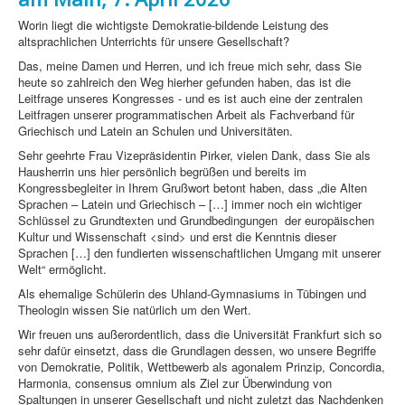
Worin liegt die wichtigste Demokratie-bildende Leistung des
altsprachlichen Unterrichts für unsere Gesellschaft?
Das, meine Damen und Herren, und ich freue mich sehr, dass Sie
heute so zahlreich den Weg hierher gefunden haben, das ist die
Leitfrage unseres Kongresses - und es ist auch eine der zentralen
Leitfragen unserer programmatischen Arbeit als Fachverband für
Griechisch und Latein an Schulen und Universitäten.
Sehr geehrte Frau Vizepräsidentin Pirker, vielen Dank, dass Sie als
Hausherrin uns hier persönlich begrüßen und bereits im
Kongressbegleiter in Ihrem Grußwort betont haben, dass „die Alten
Sprachen – Latein und Griechisch – […] immer noch ein wichtiger
Schlüssel zu Grundtexten und Grundbedingungen der europäischen
Kultur und Wissenschaft <sind> und erst die Kenntnis dieser
Sprachen […] den fundierten wissenschaftlichen Umgang mit unserer
Welt“ ermöglicht.
Als ehemalige Schülerin des Uhland-Gymnasiums in Tübingen und
Theologin wissen Sie natürlich um den Wert.
Wir freuen uns außerordentlich, dass die Universität Frankfurt sich so
sehr dafür einsetzt, dass die Grundlagen dessen, wo unsere Begriffe
von Demokratie, Politik, Wettbewerb als agonalem Prinzip, Concordia,
Harmonia, consensus omnium als Ziel zur Überwindung von
Spaltungen in unserer Gesellschaft und nicht zuletzt das Nachdenken