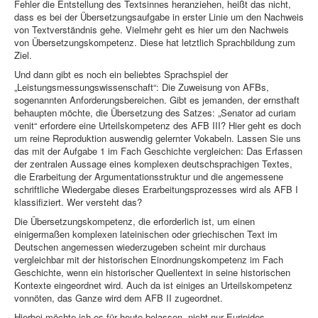
Fehler die Entstellung des Textsinnes heranziehen, heißt das nicht,
dass es bei der Übersetzungsaufgabe in erster Linie um den Nachweis
von Textverständnis gehe. Vielmehr geht es hier um den Nachweis
von Übersetzungskompetenz. Diese hat letztlich Sprachbildung zum
Ziel.
Und dann gibt es noch ein beliebtes Sprachspiel der
„Leistungsmessungswissenschaft“: Die Zuweisung von AFBs,
sogenannten Anforderungsbereichen. Gibt es jemanden, der ernsthaft
behaupten möchte, die Übersetzung des Satzes: „Senator ad curiam
venit“ erfordere eine Urteilskompetenz des AFB III? Hier geht es doch
um reine Reproduktion auswendig gelernter Vokabeln. Lassen Sie uns
das mit der Aufgabe 1 im Fach Geschichte vergleichen: Das Erfassen
der zentralen Aussage eines komplexen deutschsprachigen Textes,
die Erarbeitung der Argumentationsstruktur und die angemessene
schriftliche Wiedergabe dieses Erarbeitungsprozesses wird als AFB I
klassifiziert. Wer versteht das?
Die Übersetzungskompetenz, die erforderlich ist, um einen
einigermaßen komplexen lateinischen oder griechischen Text im
Deutschen angemessen wiederzugeben scheint mir durchaus
vergleichbar mit der historischen Einordnungskompetenz im Fach
Geschichte, wenn ein historischer Quellentext in seine historischen
Kontexte eingeordnet wird. Auch da ist einiges an Urteilskompetenz
vonnöten, das Ganze wird dem AFB II zugeordnet.
Hierbei möchte ich es für heute belassen, nicht nur Euripides