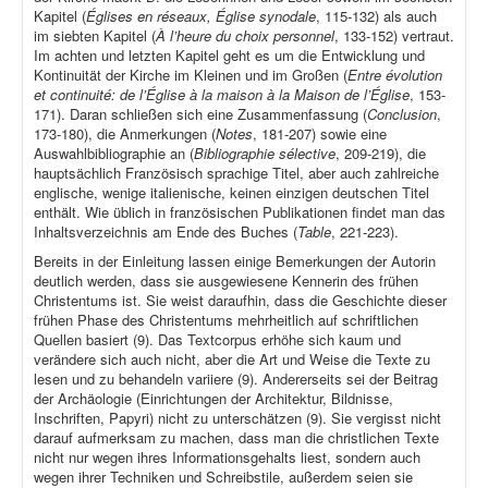
Kapitel (
Églises en réseaux, Église synodale
, 115-132) als auch
im siebten Kapitel (
À l’heure du choix personnel
, 133-152) vertraut.
Im achten und letzten Kapitel geht es um die Entwicklung und
Kontinuität der Kirche im Kleinen und im Großen (
Entre évolution
et continuité: de l’Église à la maison à la Maison de l’Église
, 153-
171). Daran schließen sich eine Zusammenfassung (
Conclusion
,
173-180), die Anmerkungen (
Notes
, 181-207) sowie eine
Auswahlbibliographie an (
Bibliographie sélective
, 209-219), die
hauptsächlich Französisch sprachige Titel, aber auch zahlreiche
englische, wenige italienische, keinen einzigen deutschen Titel
enthält. Wie üblich in französischen Publikationen findet man das
Inhaltsverzeichnis am Ende des Buches (
Table
, 221-223).
Bereits in der Einleitung lassen einige Bemerkungen der Autorin
deutlich werden, dass sie ausgewiesene Kennerin des frühen
Christentums ist. Sie weist daraufhin, dass die Geschichte dieser
frühen Phase des Christentums mehrheitlich auf schriftlichen
Quellen basiert (9). Das Textcorpus erhöhe sich kaum und
verändere sich auch nicht, aber die Art und Weise die Texte zu
lesen und zu behandeln variiere (9). Andererseits sei der Beitrag
der Archäologie (Einrichtungen der Architektur, Bildnisse,
Inschriften, Papyri) nicht zu unterschätzen (9). Sie vergisst nicht
darauf aufmerksam zu machen, dass man die christlichen Texte
nicht nur wegen ihres Informationsgehalts liest, sondern auch
wegen ihrer Techniken und Schreibstile, außerdem seien sie