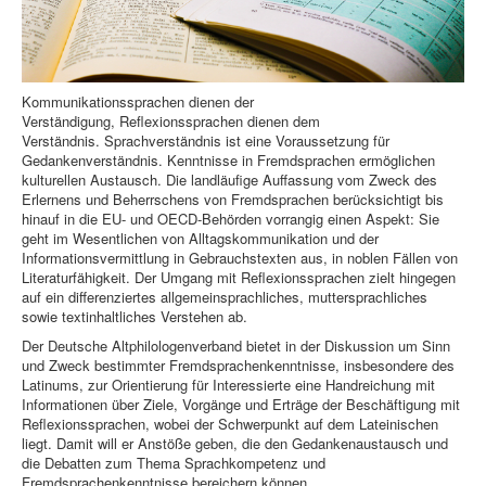
Kommunikationssprachen dienen der
Verständigung,
Reflexionssprachen dienen dem
Verständnis.
Sprachverständnis ist eine Voraussetzung für
Gedankenverständnis. Kenntnisse in Fremdsprachen ermöglichen
kulturellen Austausch. Die landläufige Auffassung vom Zweck des
Erlernens und Beherrschens von Fremdsprachen berücksichtigt bis
hinauf in die EU- und OECD-Behörden vorrangig einen Aspekt: Sie
geht im Wesentlichen von Alltagskommunikation und der
Informationsvermittlung in Gebrauchstexten aus, in noblen Fällen von
Literaturfähigkeit. Der Umgang mit Reflexionssprachen zielt hingegen
auf ein differenziertes allgemeinsprachliches, muttersprachliches
sowie textinhaltliches Verstehen ab.
Der Deutsche Altphilologenverband bietet in der Diskussion um Sinn
und Zweck bestimmter Fremdsprachenkenntnisse, insbesondere des
Latinums, zur Orientierung für Interessierte eine Handreichung mit
Informationen über Ziele, Vorgänge und Erträge der Beschäftigung mit
Reflexionssprachen, wobei der Schwerpunkt auf dem Lateinischen
liegt. Damit will er Anstöße geben, die den Gedankenaustausch und
die Debatten zum Thema Sprachkompetenz und
Fremdsprachenkenntnisse bereichern können.