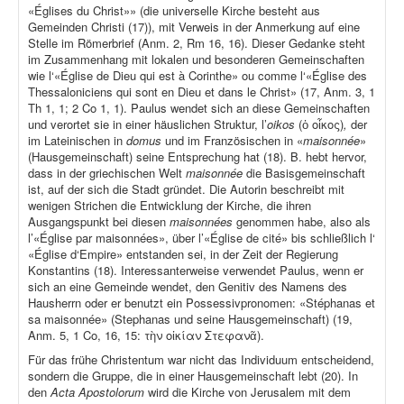
«Églises du Christ»» (die universelle Kirche besteht aus
Gemeinden Christi (17)), mit Verweis in der Anmerkung auf eine
Stelle im Römerbrief (Anm. 2, Rm 16, 16). Dieser Gedanke steht
im Zusammenhang mit lokalen und besonderen Gemeinschaften
wie l‘«Église de Dieu qui est à Corinthe» ou comme l‘«Église des
Thessaloniciens qui sont en Dieu et dans le Christ» (17, Anm. 3, 1
Th 1, 1; 2 Co 1, 1). Paulus wendet sich an diese Gemeinschaften
und verortet sie in einer häuslichen Struktur, l’
oikos
(ὁ οἶκος)
,
der
im Lateinischen in
domus
und im Französischen in «
maisonnée
»
(Hausgemeinschaft) seine Entsprechung hat (18). B. hebt hervor,
dass in der griechischen Welt
maisonnée
die Basisgemeinschaft
ist, auf der sich die Stadt gründet. Die Autorin beschreibt mit
wenigen Strichen die Entwicklung der Kirche, die ihren
Ausgangspunkt bei diesen
maisonnées
genommen habe, also als
l’«Église par maisonnées», über l’«Église de cité» bis schließlich l‘
«Église d‘Empire» entstanden sei, in der Zeit der Regierung
Konstantins (18). Interessanterweise verwendet Paulus, wenn er
sich an eine Gemeinde wendet, den Genitiv des Namens des
Hausherrn oder er benutzt ein Possessivpronomen: «Stéphanas et
sa maisonnée» (Stephanas und seine Hausgemeinschaft) (19,
Anm. 5, 1 Co, 16, 15: τὴν οἰκίαν Στεφανᾶ).
Für das frühe Christentum war nicht das Individuum entscheidend,
sondern die Gruppe, die in einer Hausgemeinschaft lebt (20). In
den
Acta Apostolorum
wird die Kirche von Jerusalem mit dem