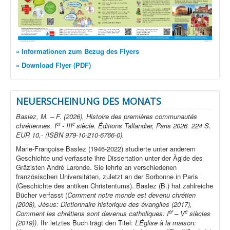
» Informationen zum Bezug des Flyers
» Download Flyer (PDF)
NEUERSCHEINUNG DES MONATS
Baslez, M. – F. (2026), Histoire des premières communautés
er
e
chrétiennes. I
- III
siècle. Éditions Tallandier, Paris 2026. 224 S.
EUR 10,- (ISBN 979-10-210-6766-0).
Marie-Françoise Baslez (1946-2022) studierte unter anderem
Geschichte und verfasste ihre Dissertation unter der Ägide des
Gräzisten André Laronde. Sie lehrte an verschiedenen
französischen Universitäten, zuletzt an der Sorbonne in Paris
(Geschichte des antiken Christentums). Baslez (B.) hat zahlreiche
Bücher verfasst (
Comment notre monde est devenu chrétien
(2008), Jésus: Dictionnaire historique des évangiles (2017),
er
e
Comment les chrétiens sont devenus catholiques: I
– V
siècles
(2019))
. Ihr letztes Buch trägt den Titel:
L’Église à la maison: