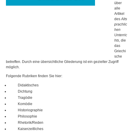
über
alle
Artikel
des
Alts
prachlic
hen
Unterric
hts
, die
das
Griechi
sche
betreffen. Durch eine übersichtliche Gliederung ist ein gezielter Zugriff
möglich.
Folgende Rubriken finden Sie hier:
Didaktisches
Dichtung
Tragödie
Komödie
Historiographie
Philosophie
Rhetorik/Reden
Kaiserzeitliches