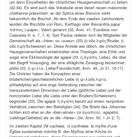
um dann Einzelheiten der christlichen Hausgemeinschaft zu liefern
(32-34). Es wird auch das Vokabular einer derart neuen
maisonnée
chrétienne
präsentiert; an der Spitze eines Bistums steht
bekanntlich der Bischof. Ab dem Ende des zweiten Jahrhunderts
wurden die Bischöfe von Rom, Karthago oder Alexandria
papa
/
πάπας (
«pape»
, Vater) genannt (32, Anm. 41, Eusebios von
Caesarea H
.
e
.
7, 7, 4). Seit Paulus redeten sich die Mitglieder der
Gemeinschaft als
«frère»
ou
«soeur»
(33) (ὁ ἀδελφός/Bruder, ἡ
ἀδελφή/Schwester) an. Diese Anrede war üblich, die christlichen
Hausgemeinschaften entwickelten eine Theologie, eine Ethik und
sogar eine Ekklesiologie der
agapè
(33, ἡ ἀγάπη, Liebe), die über
den Begriff hinausging, der eine alltägliche Zuneigung bezeichnet:
philia
(33, ἡ φιλία, Liebe/Freundschaft, Anm. 45, Jn 21, 15-17).
Die Christen haben die Konzeption einer
brüderlichen/geschwisterlichen Liebe (ἡ φιλαδελφία
,
philadelphia) auf eine enge Verbindung zwischen der
transzendentalen Dimension der Liebe (göttliche Liebe) und der
horizontalen Liebe (die Liebe unter den Brüdern/Schwestern)
begründet (33). Die
agapè/
ἡ ἀγάπη beruht auf einem reziproken
Verhältnis zwischen den Beteiligten (34). Die Briefe des Johannes
richten sich eher an die
«bien-aimés»
(οἱ ἀγαπητοί, agapétoi,
Lieblinge/Geliebte) als an die
«frères»
(34, Anm. 50, 1 Jn 2, 7).
Im zweiten Kapitel (
Ni cachées, ni confinées: le mythe d’une
Église souterraine
) möchte B. den Mythos einer Kirche im
Untergrund widerlegen, deren Gruppierungen nur versteckt und