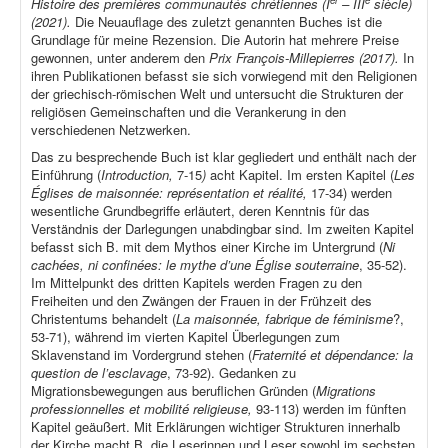
er
e
Histoire des premières communautés chrétiennes (I
– III
siècle)
(2021).
Die Neuauflage des zuletzt genannten Buches ist die
Grundlage für meine Rezension. Die Autorin hat mehrere Preise
gewonnen, unter anderem den
Prix François-Millepierres (2017).
In
ihren Publikationen befasst sie sich vorwiegend mit den Religionen
der griechisch-römischen Welt und untersucht die Strukturen der
religiösen Gemeinschaften und die Verankerung in den
verschiedenen Netzwerken.
Das zu besprechende Buch ist klar gegliedert und enthält nach der
Einführung (
Introduction,
7-15
)
acht Kapitel. Im ersten Kapitel (
Les
Églises de maisonnée: représentation et réalité,
17-34) werden
wesentliche Grundbegriffe erläutert, deren Kenntnis für das
Verständnis der Darlegungen unabdingbar sind. Im zweiten Kapitel
befasst sich B. mit dem Mythos einer Kirche im Untergrund (
Ni
cachées, ni confinées: le mythe d’une Église souterraine
, 35-52).
Im Mittelpunkt des dritten Kapitels werden Fragen zu den
Freiheiten und den Zwängen der Frauen in der Frühzeit des
Christentums behandelt (
La maisonnée, fabrique de féminisme
?,
53-71), während im vierten Kapitel Überlegungen zum
Sklavenstand im Vordergrund stehen (
Fraternité et dépendance: la
question de l’esclavage
, 73-92). Gedanken zu
Migrationsbewegungen aus beruflichen Gründen (
Migrations
professionnelles et mobilité religieuse,
93-113) werden im fünften
Kapitel geäußert. Mit Erklärungen wichtiger Strukturen innerhalb
der Kirche macht B. die Leserinnen und Leser sowohl im sechsten