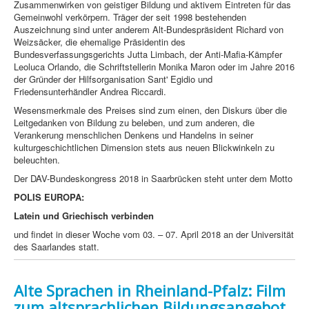
Zusammenwirken von geistiger Bildung und aktivem Eintreten für das
Gemeinwohl verkörpern. Träger der seit 1998 bestehenden
Auszeichnung sind unter anderem Alt-Bundespräsident Richard von
Weizsäcker, die ehemalige Präsidentin des
Bundesverfassungsgerichts Jutta Limbach, der Anti-Mafia-Kämpfer
Leoluca Orlando, die Schriftstellerin Monika Maron oder im Jahre 2016
der Gründer der Hilfsorganisation Sant' Egidio und
Friedensunterhändler Andrea Riccardi.
Wesensmerkmale des Preises sind zum einen, den Diskurs über die
Leitgedanken von Bildung zu beleben, und zum anderen, die
Verankerung menschlichen Denkens und Handelns in seiner
kulturgeschichtlichen Dimension stets aus neuen Blickwinkeln zu
beleuchten.
Der DAV-Bundeskongress 2018 in Saarbrücken steht unter dem Motto
POLIS EUROPA:
Latein und Griechisch verbinden
und findet in dieser Woche vom 03. – 07. April 2018 an der Universität
des Saarlandes statt.
Alte Sprachen in Rheinland-Pfalz: Film
zum altsprachlichen Bildungsangebot