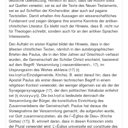
deutsche Übersetzung. Hilfreich ist auch, dass die Autorin stets
auf Quellen verweist, sei es auf die Texte des Neuen Testaments,
sei es auf Schriften der Kirchenväter, aber auch auf pagane
Textstellen. Damit erhalten ihre Aussagen ein wissenschaftliches
Fundament und zeigen übrigens ihre enorme Kenntnis der antiken
christlichen Literatur. Es bleibt noch der Hinweis, dass B. nicht nur
für Theologen schreibt, sondern auch für an den antiken Sprachen
Interessierte.
Den Auftakt im ersten Kapitel bildet der Hinweis, dass in den
ältesten christlichen Texten, nämlich in den autobiographischen
Briefen des Paulus, die in den 50er Jahren auf Griechisch verfasst
wurden, die Gemeinschaft der Schüler Christi erscheint, basierend
auf dem Begriff: Versammlung (
«rassemblement»
, 17), im
Ursprungssinn des Wortes
ekklesia
(17) (ἡ
ἐκκλησία/Einzelgemeinde, Kirche). B. weist darauf hin, dass der
Apostel Paulus als erster diesen technischen Begriff in einem
religiösen Kontext verwendet, der weniger allgemein sei als der der
Synagoge/
synagogue
(17), der dem politischen Vokabular entlehnt
sei (ἡ συναγωγή). Die ἐκκλησία bedeutete demnach die
Versammlung der Bürger, die konstitutive Einrichtung des
Zusammenlebens der Gemeinschaft; Paulus hat daraus die
Vorwegnahme der Versammlung gemacht, die aufgerufen wurde,
vor Gott zusammenzutreten, als die l’«Église de Dieu» (Kirche
Gottes) (17)). B. erinnert daran, dass in diesen Kontexten stets
der Plural verwendet wird: L’«Église universelle est constituée des