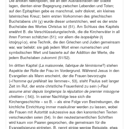
Die antiken Nekropolen, die an den Ausfallstraßen der Städte
lagen, dienten einer Begegnung zwischen Lebenden und Toten;
auf den Epitaphien gebe es manchmal, sehr diskret, ein kleines
lateinisches Kreuz; beim ersten Vorkommen des griechischen
Buchstabens
chi
(χ) wurde dieser unterstrichen, weil es der erste
Buchstabe des Wortes Christus ist (51). Am Schluss des Kapitels
erwähnt B. die Verschlüsselungstechnik, die die Kirchenväter in all
ihren Formen schätzten (51); vor allem die
isopséphie
(ἡ
ἰσοψηφία), eine Technik, die den Griechen und Juden gemeinsam
war, war beliebt: sie gab jedem Wort einen numerischen und
symbolischen Wert und basierte auf der Addition der Werte, die
jedem Buchstaben zukommt (51/52).
Im dritten Kapitel (
La maisonnée, fabrique de féminisme
?) stehen
Aspekte der Rolle der Frau im Vordergrund. Während Jesus in den
Evangelien als Mann erscheint, der die Frauen bevorzugte
(«
l’homme qui préférait les femmes»
, 53), steht Paulus seit langer
Zeit im Ruf, der erste christliche Frauenfeind zu sein («
Paul
assume ainsi depuis longtemps la réputation de premier misogyne
chrétien»
( 54)). In seiner Nachfolge lese sich die
Kirchengeschichte – so B. – als eine Folge von Bestrebungen, die
kirchliche Einrichtung immer maskuliner werden zu lassen, wobei
die Frauen mit Autorität sukzessive aus den kanonischen Texten
verschwunden seien (54). In den neutestamentlichen Schriften
wird kaum von Paaren gesprochen, die gemeinsam für die
Evangelisierung eintreten. B. nennt einige wenige Beispiele, etwa