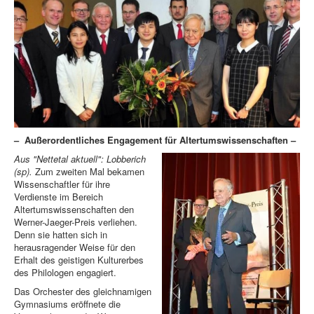
– Außerordentliches Engagement für Altertumswissenschaften –
Aus "Nettetal aktuell": Lobberich
(sp).
Zum zweiten Mal bekamen
Wissenschaftler für ihre
Verdienste im Bereich
Altertumswissenschaften den
Werner-Jaeger-Preis verliehen.
Denn sie hatten sich in
herausragender Weise für den
Erhalt des geistigen Kulturerbes
des Philologen engagiert.
Das Orchester des gleichnamigen
Gymnasiums eröffnete die