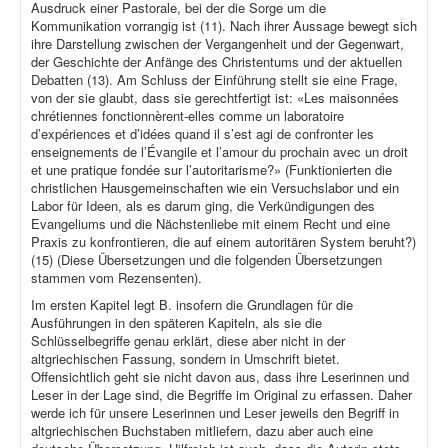
Ausdruck einer Pastorale, bei der die Sorge um die
Kommunikation vorrangig ist (11). Nach ihrer Aussage bewegt sich
ihre Darstellung zwischen der Vergangenheit und der Gegenwart,
der Geschichte der Anfänge des Christentums und der aktuellen
Debatten (13). Am Schluss der Einführung stellt sie eine Frage,
von der sie glaubt, dass sie gerechtfertigt ist: «Les maisonnées
chrétiennes fonctionnèrent-elles comme un laboratoire
d’expériences et d’idées quand il s’est agi de confronter les
enseignements de l’Évangile et l’amour du prochain avec un droit
et une pratique fondée sur l’autoritarisme?» (Funktionierten die
christlichen Hausgemeinschaften wie ein Versuchslabor und ein
Labor für Ideen, als es darum ging, die Verkündigungen des
Evangeliums und die Nächstenliebe mit einem Recht und eine
Praxis zu konfrontieren, die auf einem autoritären System beruht?)
(15) (Diese Übersetzungen und die folgenden Übersetzungen
stammen vom Rezensenten).
Im ersten Kapitel legt B. insofern die Grundlagen für die
Ausführungen in den späteren Kapiteln, als sie die
Schlüsselbegriffe genau erklärt, diese aber nicht in der
altgriechischen Fassung, sondern in Umschrift bietet.
Offensichtlich geht sie nicht davon aus, dass ihre Leserinnen und
Leser in der Lage sind, die Begriffe im Original zu erfassen. Daher
werde ich für unsere Leserinnen und Leser jeweils den Begriff in
altgriechischen Buchstaben mitliefern, dazu aber auch eine