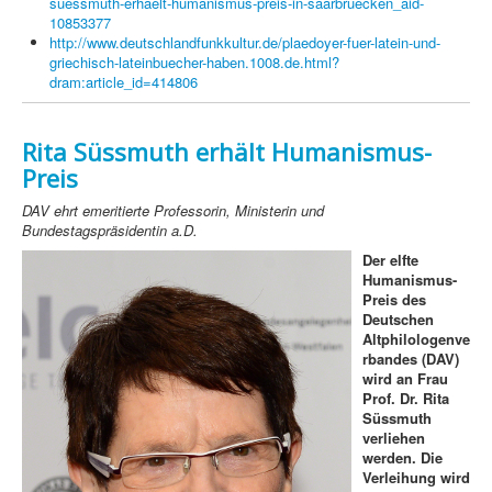
suessmuth-erhaelt-humanismus-preis-in-saarbruecken_aid-
10853377
http://www.deutschlandfunkkultur.de/plaedoyer-fuer-latein-und-
griechisch-lateinbuecher-haben.1008.de.html?
dram:article_id=414806
Rita Süssmuth erhält Humanismus-
Preis
DAV ehrt emeritierte Professorin, Ministerin und
Bundestagspräsidentin a.D.
Der elfte
Humanismus-
Preis des
Deutschen
Altphilologenve
rbandes (DAV)
wird an Frau
Prof. Dr. Rita
Süssmuth
verliehen
werden. Die
Verleihung wird