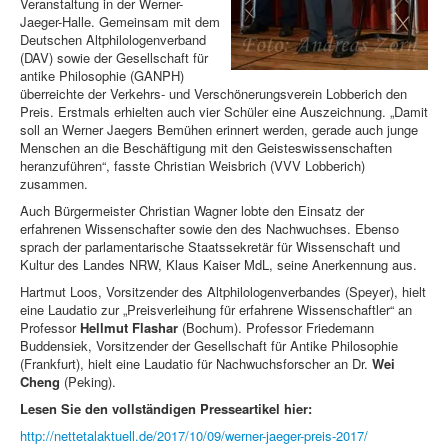
Veranstaltung in der Werner-
Jaeger-Halle. Gemeinsam mit dem
Deutschen Altphilologenverband
(DAV) sowie der Gesellschaft für
antike Philosophie (GANPH)
überreichte der Verkehrs- und Verschönerungsverein Lobberich den
Preis. Erstmals erhielten auch vier Schüler eine Auszeichnung. „Damit
soll an Werner Jaegers Bemühen erinnert werden, gerade auch junge
Menschen an die Beschäftigung mit den Geisteswissenschaften
heranzuführen“, fasste Christian Weisbrich (VVV Lobberich)
zusammen.
Auch Bürgermeister Christian Wagner lobte den Einsatz der
erfahrenen Wissenschafter sowie den des Nachwuchses. Ebenso
sprach der parlamentarische Staatssekretär für Wissenschaft und
Kultur des Landes NRW, Klaus Kaiser MdL, seine Anerkennung aus.
Hartmut Loos, Vorsitzender des Altphilologenverbandes (Speyer), hielt
eine Laudatio zur „Preisverleihung für erfahrene Wissenschaftler“ an
Professor
Hellmut Flashar
(Bochum). Professor Friedemann
Buddensiek, Vorsitzender der Gesellschaft für Antike Philosophie
(Frankfurt), hielt eine Laudatio für Nachwuchsforscher an Dr.
Wei
Cheng
(Peking).
Lesen Sie den vollständigen Presseartikel hier:
http://nettetalaktuell.de/2017/10/09/werner-jaeger-preis-2017/