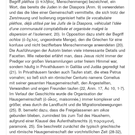
Begriff
pléthos
(ὁ πλῆθος, Menschenmenge) bezeichnet, ein
Wort, das bereits die Juden in der Diaspora (Anm. 9) verwendeten
und das die Idee einer Gemeinschaft vermittelte, die sich trotz der
Zerstreuung und Isolierung organisiert hatte (
le vocabulaire
pléthos, déjà utilisé par les Juifs de la Diaspora, véhiculait l’idée
d’une communauté comptabilisée et organisée malgré la
dispersion et l’isolement,
20). In Opposition dazu steht der Begriff
ochlos
(ὁ ὄχλος, ungeordnete Menge), den die Griechen für eine
konfuse und nicht bezifferbare Menschenmenge anwendeten (20).
Die Ausführungen der Autorin bieten viele interessante Details und
Facetten. Wie nebenbei erfährt man, dass Jesus nicht immer der
Prediger vor großen Versammlungen unter freiem Himmel war,
sondern häufig in Privathäusern in Galiläa und Judäa gepredigt hat
(21). In Privathäusern fanden auch Taufen statt, die etwa Petrus
vornahm; so ließ sich ein römischer Centurio namens Cornelius
mit seiner gesamten Hausgemeinschaft, den Angestellten,
Verwandten und engen Freunden taufen (22, Anm. 17, Ac 10, 1-7).
Im Verlauf der Geschichte wurde die Organisation der
Hausgemeinschaft (ὁ οἶκος, maisonnée,) immer komplexer und
größer, etwa durch die Landflucht und die Migrationsbewegungen
(25). B. bemerkt dazu, dass die Freigelassenen am
oikos
gebunden blieben, zumindest bis zum Tod des Hausherrn,
aufgrund einer Klausel des Aufenthaltsrechts (ἡ παραμονή,
paramonè
,
25). Sie beschreibt zunächst die typisch griechische
und römische Hausgemeinschaft der vorchristlichen Zeit (28-32),