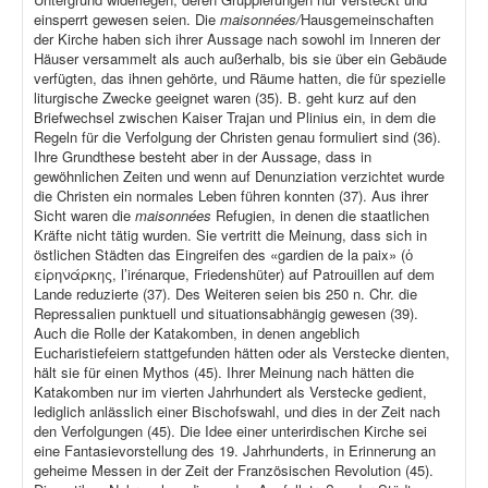
einsperrt gewesen seien. Die
maisonnées/
Hausgemeinschaften
der Kirche haben sich ihrer Aussage nach sowohl im Inneren der
Häuser versammelt als auch außerhalb, bis sie über ein Gebäude
verfügten, das ihnen gehörte, und Räume hatten, die für spezielle
liturgische Zwecke geeignet waren (35). B. geht kurz auf den
Briefwechsel zwischen Kaiser Trajan und Plinius ein, in dem die
Regeln für die Verfolgung der Christen genau formuliert sind (36).
Ihre Grundthese besteht aber in der Aussage, dass in
gewöhnlichen Zeiten und wenn auf Denunziation verzichtet wurde
die Christen ein normales Leben führen konnten (37). Aus ihrer
Sicht waren die
maisonnées
Refugien, in denen die staatlichen
Kräfte nicht tätig wurden. Sie vertritt die Meinung, dass sich in
östlichen Städten das Eingreifen des «gardien de la paix» (ὁ
εἰρηνάρκης, l’irénarque, Friedenshüter) auf Patrouillen auf dem
Lande reduzierte (37). Des Weiteren seien bis 250 n. Chr. die
Repressalien punktuell und situationsabhängig gewesen (39).
Auch die Rolle der Katakomben, in denen angeblich
Eucharistiefeiern stattgefunden hätten oder als Verstecke dienten,
hält sie für einen Mythos (45). Ihrer Meinung nach hätten die
Katakomben nur im vierten Jahrhundert als Verstecke gedient,
lediglich anlässlich einer Bischofswahl, und dies in der Zeit nach
den Verfolgungen (45). Die Idee einer unterirdischen Kirche sei
eine Fantasievorstellung des 19. Jahrhunderts, in Erinnerung an
geheime Messen in der Zeit der Französischen Revolution (45).