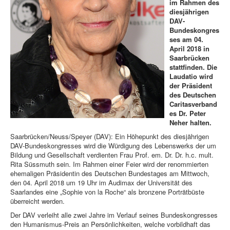
im Rahmen des
diesjährigen
DAV-
Bundeskongres
ses am 04.
April 2018 in
Saarbrücken
stattfinden. Die
Laudatio wird
der Präsident
des Deutschen
Caritasverband
es Dr. Peter
Neher halten.
Saarbrücken/Neuss/Speyer (DAV): Ein Höhepunkt des diesjährigen
DAV-Bundeskongresses wird die Würdigung des Lebenswerks der um
Bildung und Gesellschaft verdienten Frau Prof. em. Dr. Dr. h.c. mult.
Rita Süssmuth sein. Im Rahmen einer Feier wird der renommierten
ehemaligen Präsidentin des Deutschen Bundestages am Mittwoch,
den 04. April 2018 um 19 Uhr im Audimax der Universität des
Saarlandes eine „Sophie von la Roche“ als bronzene Porträtbüste
überreicht werden.
Der DAV verleiht alle zwei Jahre im Verlauf seines Bundeskongresses
den Humanismus-Preis an Persönlichkeiten, welche vorbildhaft das