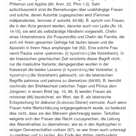
Philemon und Apphia (60, Anm. 23, Phm 1-2). Sehr
aufschlussreich sind die Bemerkungen über unabhängige Frauen
und solche, denen Autorität zugesprochen wird (
Femmes
indépendantes, femmes d‘ autorité
, 63-68). B. spricht von Frauen,
die in den
Acta
genannt werden, darunter auch von Lydia (Ac 16,
14-15); sie wird als selbständige Händlerin vorgestellt, Chefin
eines Unternehmens (für Purpurstoffe) und Chefin der Familie, die
sich mit ihrem gesamten Gefolge hat taufen lassen und die
Aposteln in ihrem Haus empfangen hat (63). Eine solche Frau
nennt Paulus seine «
patronne
» (ἡ προστάτις/die Vorsteherin). In
der klassischen griechischen Zeit existierte dieser Begriff nicht,
nur die maskuline Variante; demgegenüber wurden in der
Kaiserzeit die beiden Lexeme (ὁ προστάτης/der Vorsteher; ἡ
προστάτις/die Vorsteherin) gebraucht, um die lateinischen
Begriffe
patronus
und
patrona
zu übersetzen (64/65). B. bemüht
nochmals den Briefwechsel zwischen Trajan und Plinius dem
Jüngeren; in einem Brief (ep
.
10, 96, 8) werden Frauen als
ministrae
(66) bezeichnet, ein Wort, das B. als lateinische
Entsprechung für
diákonoi
(διάκονοι/Diener) vermutet. Auch wenn
Frauen hohe Wertschätzung entgegengebracht wurde, so bedeutet
dies nicht, dass sie den Männern gleichrangig waren. Tertullian
weigerte sich den Frauen das Recht zuzusprechen, die Leitung
des Abendmahles zu übernehmen, wie es in den Apokryphen in
einigen Gemeinschaften vorkam (67); es war ihnen auch untersagt
zu predigen und zu taufen. Am Ende des dritten Jahrhunderts