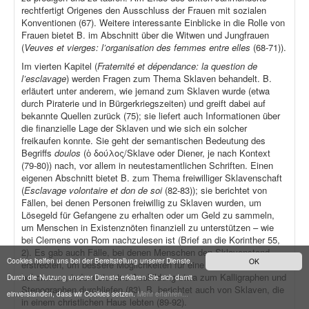
rechtfertigt Origenes den Ausschluss der Frauen mit sozialen
Konventionen (67). Weitere interessante Einblicke in die Rolle von
Frauen bietet B. im Abschnitt über die Witwen und Jungfrauen
(
Veuves et vierges: l’organisation des femmes entre elles
(68-71)).
Im vierten Kapitel (
Fraternité et dépendance: la question de
l’esclavage
) werden Fragen zum Thema Sklaven behandelt. B.
erläutert unter anderem, wie jemand zum Sklaven wurde (etwa
durch Piraterie und in Bürgerkriegszeiten) und greift dabei auf
bekannte Quellen zurück (75); sie liefert auch Informationen über
die finanzielle Lage der Sklaven und wie sich ein solcher
freikaufen konnte. Sie geht der semantischen Bedeutung des
Begriffs
doulos
(ὁ δούλος/Sklave oder Diener, je nach Kontext
(79-80)) nach, vor allem in neutestamentlichen Schriften. Einen
eigenen Abschnitt bietet B. zum Thema freiwilliger Sklavenschaft
(
Esclavage volontaire et don de soi
(82-83)); sie berichtet von
Fällen, bei denen Personen freiwillig zu Sklaven wurden, um
Lösegeld für Gefangene zu erhalten oder um Geld zu sammeln,
um Menschen in Existenznöten finanziell zu unterstützen – wie
bei Clemens von Rom nachzulesen ist (Brief an die Korinther 55,
2). Es gab auch Fälle, bei denen Menschen den Sklavenstand
Cookies helfen uns bei der Bereitstellung unserer Dienste.
OK
erstrebten, um bessere Möglichkeiten für eine Karriere zu
bekommen, indem sie eine Ausbildung etwa zum Kalligraphen und
Durch die Nutzung unserer Dienste erklären Sie sich damit
Stenographen durchliefen (83). B. berichtet auch von Sklaven, die
einverstanden, dass wir Cookies setzen.
Mehr erfahren...
in einem christlichen Haus lebten (89-92).