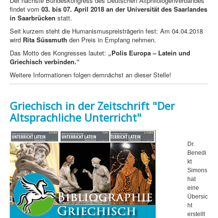
Der nächste Bundeskongress des Deutschen Altphilologenverbandes
findet vom
03. bis 07. April 2018 an der Universität des Saarlandes
in Saarbrücken
statt.
Seit kurzem steht die Humanismuspreisträgerin fest: Am 04.04.2018
wird
Rita Süssmuth
den Preis in Empfang nehmen.
Das Motto des Kongresses lautet:
„Polis Europa – Latein und
Griechisch verbinden.“
Weitere Informationen folgen demnächst an dieser Stelle!
Griechisch in der Zeitschrift "Der
Altsprachliche Unterricht"
Dr.
Benedi
kt
Simons
hat
eine
Übersic
ht
erstellt