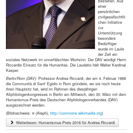
Bestehen. Aus
einer
persönlichen
zivilgesellschftli
chen Initiative
zur
Unterstützung
besonders
Bedürftiger
wurde im Laufe
der Zeit ein
soziales Netzwerk im unverfälschten Wortsinn. Der DAV würdigt Herrn
Riccardis Einsatz für die Humanitas. Die Laudatio hält Walter Kardinal
Kasper.
Berlin/Rom (DAV):
Professor Andrea Riccardi, der am 4. Februar 1968
die Communità di Sant' Egidio in Rom gründete, wo sie noch heute
ihren Hauptsitz hat, wird im Rahmen des diesjährigen
Altphilologenkongresses in Berlin am Mittwoch, den 30. März mit dem
Humanismus-Preis des Deutschen Altphilologenverbandes (DAV)
ausgezeichnet werden.
(Bildnachweis: א (Aleph),
http://commons.wikimedia.org
)
Weiterlesen: Humanismus-Preis 2016 für Andrea Riccardi