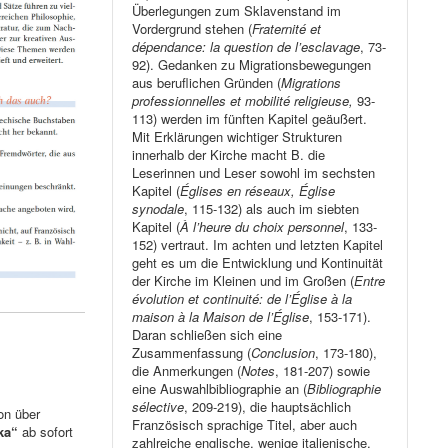
Überlegungen zum Sklavenstand im
Vordergrund stehen (
Fraternité et
dépendance: la question de l’esclavage
, 73-
92). Gedanken zu Migrationsbewegungen
aus beruflichen Gründen (
Migrations
professionnelles et mobilité religieuse,
93-
113) werden im fünften Kapitel geäußert.
Mit Erklärungen wichtiger Strukturen
innerhalb der Kirche macht B. die
Leserinnen und Leser sowohl im sechsten
Kapitel (
Églises en réseaux, Église
synodale
, 115-132) als auch im siebten
Kapitel (
À l’heure du choix personnel
, 133-
152) vertraut. Im achten und letzten Kapitel
geht es um die Entwicklung und Kontinuität
der Kirche im Kleinen und im Großen (
Entre
évolution et continuité: de l’Église à la
maison à la Maison de l’Église
, 153-171).
Daran schließen sich eine
Zusammenfassung (
Conclusion
, 173-180),
die Anmerkungen (
Notes
, 181-207) sowie
eine Auswahlbibliographie an (
Bibliographie
sélective
, 209-219), die hauptsächlich
on über
Französisch sprachige Titel, aber auch
ka“
ab sofort
zahlreiche englische, wenige italienische,