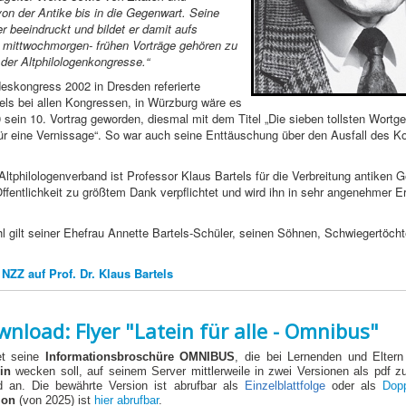
n der Antike bis in die Gegenwart. Seine
r beeindruckt und bildet er damit aufs
 mittwochmorgen- frühen Vorträge gehören zu
 der Altphilologenkongresse.“
eskongress 2002 in Dresden referierte
els bei allen Kongressen, in Würzburg wäre es
sein 10. Vortrag geworden, diesmal mit dem Titel „Die sieben tollsten Wortg
ür eine Vernissage“. So war auch seine Enttäuschung über den Ausfall des 
ltphilologenverband ist Professor Klaus Bartels für die Verbreitung antiken
 Öffentlichkeit zu größtem Dank verpflichtet und wird ihn in sehr angenehmer E
l gilt seiner Ehefrau Annette Bartels-Schüler, seinen Söhnen, Schwiegertöch
 NZZ auf Prof. Dr. Klaus Bartels
nload: Flyer "Latein für alle - Omnibus"
et seine
Informationsbroschüre OMNIBUS
, die bei Lernenden und Eltern
in
wecken soll, auf seinem Server mittlerweile in zwei Versionen als pdf z
 an. Die bewährte Version ist abrufbar als
Einzelblattfolge
oder als
Dopp
ion
(von 2025) ist
hier abrufbar
.