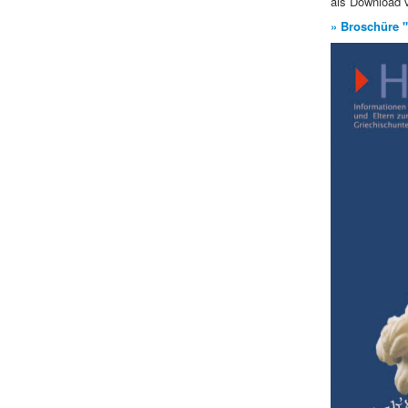
als Download v
» Broschüre 