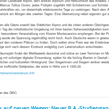
kleinen Landstadt Arpino, dem antiken Arpinum und Herkunftsort des Anwalts, P
s Marcus Tullius Cicero, jedes Frühjahr ungefähr 500 Schülerinnen und Schüler
ehrkräften ein, um dreieinhalb erlebnisreiche Tage zu verbringen. Nach dem 
rnstück am Morgen des zweiten Tages: Eine Übersetzung nebst eigenem gut s
ten alle Gäste sowohl das Städtchen Arpino und die vielen anderen Gleichges
n Tag die mittelitalische Umgebung mit ihren besten Sehenswürdigkeiten ken
er besonderen Veranstaltung vom Kloster Montecassino empfangen. Bei der Pr
g wurde die Spannung regelmäßig recht hoch. Auch Deutsche waren in gewi
uf den vorderen Plätzen zu finden. Doch selbst ohne Preis war der Erlebniswe
ige sich nach diesem Eindruck endgültig zum Lateinstudium entschieden.
läumsjahr findet der Wettbewerb dezentral und online an zwei Terminen im Mai
 mit sofortiger digitaler Einsendung, später für die fünfzig Besten in Gestalt
ichen und kulturellen Hintergrund. Den Siegerinnen und Siegern winken wied
vier inoffizielle Geldpreise, der erste in Höhe von € 1000,00.
rtamenciceronianum.it/it/
er des DAV)
ik auf neuen Wegen: Neuer B.A.-Studiengan