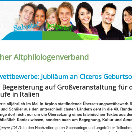
her Altphilologenverband
wettbewerbe: Jubiläum an Ciceros Geburtso
e Begeisterung auf Großveranstaltung für d
ufe in Italien
te alljährlich im Mai in Arpino stattfindende Übersetzungswettbewerb f
und Schüler aus den unterschiedlichsten Ländern geht in die 40. Runde.
inge dort nicht nur um die Übersetzung eines lateinischen Textes aus de
chließlich Kontextwissen, sondern auch um Begegnung, Kultur und Atm
Speyer (DAV):
In den Hochzeiten guten Sponsorings und ungetrübter Teilnah