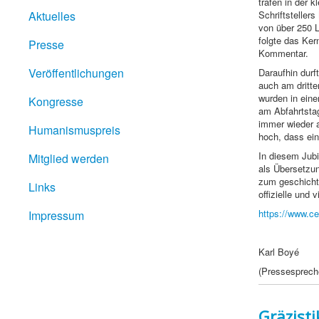
trafen in der 
Aktuelles
Schriftsteller
von über 250 L
folgte das Ke
Presse
Kommentar.
Veröffentlichungen
Daraufhin durf
auch am dritte
wurden in ein
Kongresse
am Abfahrtsta
immer wieder a
Humanismuspreis
hoch, dass ein
In diesem Jubi
Mitglied werden
als Übersetzung
zum geschichtl
Links
offizielle und 
https://www.ce
Impressum
Karl Boyé
(Pressesprech
Gräzist