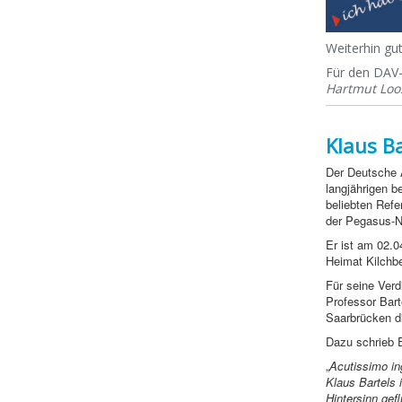
Weiterhin gu
Für den DAV-
Hartmut Loos
Klaus B
Der Deutsche A
langjährigen b
beliebten Ref
der Pegasus-Na
Er ist am 02.0
Heimat Kilchb
Für seine Verd
Professor Bar
Saarbrücken d
Dazu schrieb E
„
Acutissimo ing
Klaus Bartels
Hintersinn gef