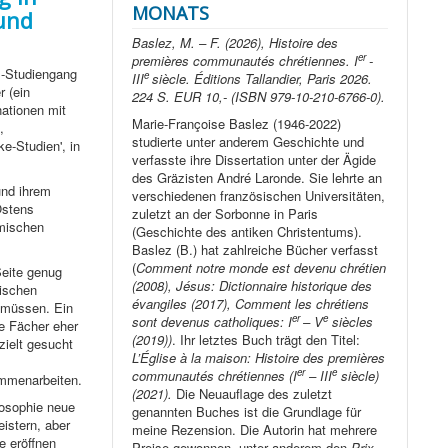
MONATS
 und
Baslez, M. – F. (2026), Histoire des
er
premières communautés chrétiennes. I
-
.-Studiengang
e
III
siècle. Éditions Tallandier, Paris 2026.
r (ein
224 S. EUR 10,- (ISBN 979-10-210-6766-0).
ationen mit
Marie-Françoise Baslez (1946-2022)
,
studierte unter anderem Geschichte und
e-Studien', in
verfasste ihre Dissertation unter der Ägide
des Gräzisten André Laronde. Sie lehrte an
und ihrem
verschiedenen französischen Universitäten,
Ostens
zuletzt an der Sorbonne in Paris
omischen
(Geschichte des antiken Christentums).
Baslez (B.) hat zahlreiche Bücher verfasst
(
Comment notre monde est devenu chrétien
Seite genug
(2008), Jésus: Dictionnaire historique des
ischen
évangiles (2017), Comment les chrétiens
 müssen. Ein
er
e
sont devenus catholiques: I
– V
siècles
ie Fächer eher
(2019))
. Ihr letztes Buch trägt den Titel:
zielt gesucht
L’Église à la maison: Histoire des premières
er
e
communautés chrétiennes (I
– III
siècle)
ammenarbeiten.
(2021).
Die Neuauflage des zuletzt
losophie neue
genannten Buches ist die Grundlage für
eistern, aber
meine Rezension. Die Autorin hat mehrere
e eröffnen
Preise gewonnen, unter anderem den
Prix