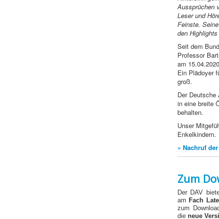
Aussprüchen vo
Leser
und Höre
Feinste. Seine
den Highlights
Seit dem Bund
Professor Bart
am 15.04.2020 
Ein Plädoyer f
groß.
Der Deutsche A
in eine breite
behalten.
Unser Mitgefüh
Enkelkindern.
» Nachruf der
Zum Dow
Der DAV biet
am
Fach
Late
zum Download
die
neue Vers