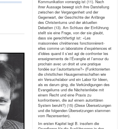
Kommunikation vorrangig ist (11). Nach
ihrer Aussage bewegt sich ihre Darstellung
zwischen der Vergangenheit und der
Gegenwart, der Geschichte der Anfänge
des Christentums und der aktuellen
Debatten (13). Am Schluss der Einführung
stellt sie eine Frage, von der sie glaubt,
dass sie gerechtfertigt ist: «Les
maisonnées chrétiennes fonctionnèrent-
elles comme un laboratoire d’expériences et
d’idées quand il s’est agi de confronter les
enseignements de l’Évangile et l’amour du
prochain avec un droit et une pratique
fondée sur l’autoritarisme?» (Funktionierten
die christlichen Hausgemeinschaften wie
ein Versuchslabor und ein Labor für Ideen,
als es darum ging, die Verkündigungen des
Evangeliums und die Nächstenliebe mit
einem Recht und eine Praxis zu
konfrontieren, die auf einem autoritären
System beruht?) (15) (Diese Übersetzungen
und die folgenden Übersetzungen stammen
vom Rezensenten).
Im ersten Kapitel legt B. insofern die
Grundlagen für die Ausführungen in den