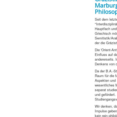
Marburg 
Philoso
Seit dem letzt
"Interdiszipli
Hauptfach und 
Griechisch mög
Semitistik/Ara
der die Gräzis
Die 'Orient-An
Einfluss auf 
andererseits. 
Denkens von d
Da der B.A.-St
Raum für die 
Aspekten und 
wesentliches M
separat studier
und gefördert
Studiengangsv
Wir denken, da
Impulse geben 
kein rein phil