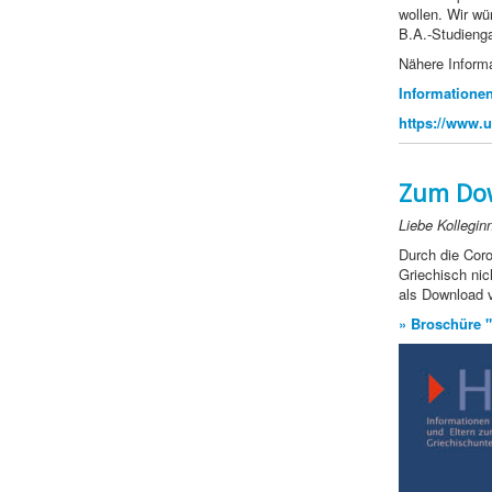
wollen. Wir wü
B.A.-Studien
Nähere Informa
Informationen
https://www.u
Zum Dow
Liebe Kollegin
Durch die Coro
Griechisch nic
als Download v
» Broschüre 