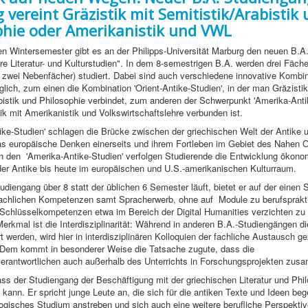
vereint Gräzistik mit Semitistik/Arabistik
phie oder Amerikanistik und VWL
en Wintersemester gibt es an der Philipps-Universität Marburg den neuen B.A
näre Literatur- und Kulturstudien". In dem 8-semestrigen B.A. werden drei Fäche
zwei Nebenfächer) studiert. Dabei sind auch verschiedene innovative Kombin
lich, zum einen die Kombination 'Orient-Antike-Studien', in der man Gräzistik
bistik und Philosophie verbindet, zum anderen der Schwerpunkt 'Amerika-Antik
tik mit Amerikanistik und Volkswirtschaftslehre verbunden ist.
tike-Studien' schlagen die Brücke zwischen der griechischen Welt der Antike 
das europäische Denken einerseits und ihrem Fortleben im Gebiet des Nahen 
In den 'Amerika-Antike-Studien' verfolgen Studierende die Entwicklung ökon
er Antike bis heute im europäischen und U.S.-amerikanischen Kulturraum.
udiengang über 8 statt der üblichen 6 Semester läuft, bietet er auf der einen 
fachlichen Kompetenzen samt Spracherwerb, ohne auf Module zu berufsprakt
Schlüsselkompetenzen etwa im Bereich der Digital Humanities verzichten zu
erkmal ist die Interdisziplinarität: Während in anderen B.A.-Studiengängen d
t werden, wird hier in interdisziplinären Kolloquien der fachliche Austausch ge
. Dem kommt in besonderer Weise die Tatsache zugute, dass die
erantwortlichen auch außerhalb des Unterrichts in Forschungsprojekten zus
ss der Studiengang der Beschäftigung mit der griechischen Literatur und Phi
kann. Er spricht junge Leute an, die sich für die antiken Texte und Ideen beg
ologisches Studium anstreben und sich auch eine weitere berufliche Perspektiv