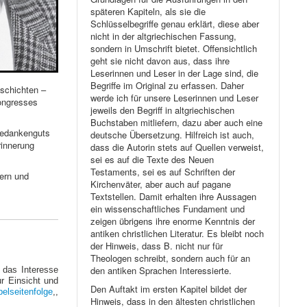
späteren Kapiteln, als sie die
Schlüsselbegriffe genau erklärt, diese aber
nicht in der altgriechischen Fassung,
sondern in Umschrift bietet. Offensichtlich
geht sie nicht davon aus, dass ihre
Leserinnen und Leser in der Lage sind, die
Begriffe im Original zu erfassen. Daher
eschichten –
werde ich für unsere Leserinnen und Leser
Kongresses
jeweils den Begriff in altgriechischen
Buchstaben mitliefern, dazu aber auch eine
 Gedankenguts
deutsche Übersetzung. Hilfreich ist auch,
rinnerung
dass die Autorin stets auf Quellen verweist,
sei es auf die Texte des Neuen
Testaments, sei es auf Schriften der
tern und
Kirchenväter, aber auch auf pagane
Textstellen. Damit erhalten ihre Aussagen
ein wissenschaftliches Fundament und
zeigen übrigens ihre enorme Kenntnis der
antiken christlichen Literatur. Es bleibt noch
der Hinweis, dass B. nicht nur für
Theologen schreibt, sondern auch für an
den antiken Sprachen Interessierte.
 das Interesse
ur Einsicht und
Den Auftakt im ersten Kapitel bildet der
elseitenfolge
,,
Hinweis, dass in den ältesten christlichen