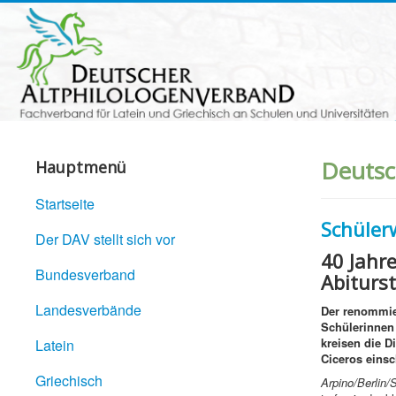
Deutsc
Hauptmenü
Startseite
Schüler
Der DAV stellt sich vor
40 Jahr
Bundesverband
Abiturst
Landesverbände
Der renommier
Schülerinnen 
kreisen die D
Latein
Ciceros eins
Griechisch
Arpino/Berlin/