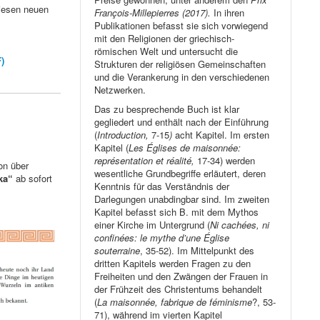
diesen neuen
François-Millepierres (2017).
In ihren
Publikationen befasst sie sich vorwiegend
mit den Religionen der griechisch-
römischen Welt und untersucht die
)
Strukturen der religiösen Gemeinschaften
und die Verankerung in den verschiedenen
Netzwerken.
Das zu besprechende Buch ist klar
gegliedert und enthält nach der Einführung
(
Introduction,
7-15
)
acht Kapitel. Im ersten
Kapitel (
Les Églises de maisonnée:
représentation et réalité,
17-34) werden
on über
wesentliche Grundbegriffe erläutert, deren
ka“
ab sofort
Kenntnis für das Verständnis der
Darlegungen unabdingbar sind. Im zweiten
Kapitel befasst sich B. mit dem Mythos
einer Kirche im Untergrund (
Ni cachées, ni
confinées: le mythe d’une Église
souterraine
, 35-52). Im Mittelpunkt des
dritten Kapitels werden Fragen zu den
Freiheiten und den Zwängen der Frauen in
der Frühzeit des Christentums behandelt
(
La maisonnée, fabrique de féminisme
?, 53-
71), während im vierten Kapitel