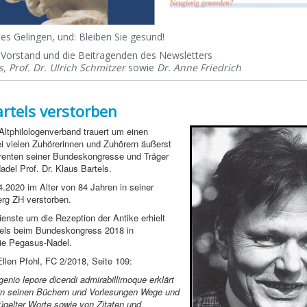
tes Gelingen, und: Bleiben Sie gesund!
Vorstand und die Beitragenden des Newsletters
, Prof. Dr. Ulrich Schmitzer
sowie
Dr. Anne Friedrich
artels verstorben
ltphilologenverband trauert um einen
ei vielen Zuhörerinnen und Zuhörern äußerst
erenten seiner Bundeskongresse und Träger
del Prof. Dr. Klaus Bartels.
4.2020 im Alter von 84 Jahren in seiner
erg ZH verstorben.
ienste um die Rezeption der Antike erhielt
tels beim Bundeskongress 2018 in
ie Pegasus-Nadel.
llen Pfohl, FC 2/2018, Seite 109:
enio lepore dicendi admirabillimoque erklärt
 in seinen Büchern und Vorlesungen Wege und
lügelter Worte sowie von Zitaten und