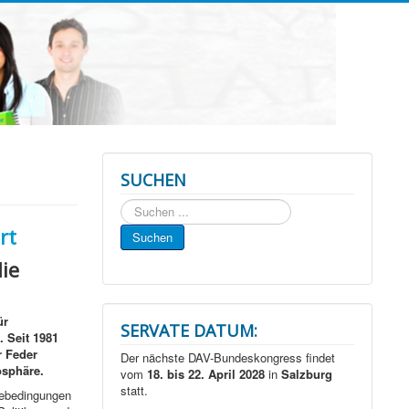
SUCHEN
Suchen
...
rt
Suchen
ie
ür
SERVATE DATUM:
 Seit 1981
r Feder
Der nächste DAV-Bundeskongress findet
osphäre.
vom
18. bis 22. April 2028
in
Salzburg
statt.
mebedingungen