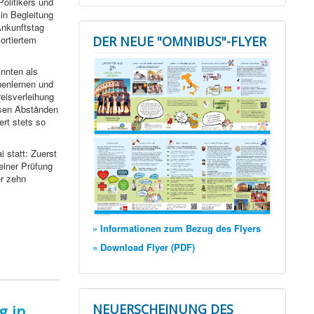
olitikers und
 in Begleitung
Ankunftstag
ortiertem
DER NEUE "OMNIBUS"-FLYER
innten als
nenlernen und
eisverleihung
ssen Abständen
rt stets so
 statt: Zuerst
 einer Prüfung
er zehn
» Informationen zum Bezug des Flyers
» Download Flyer (PDF)
NEUERSCHEINUNG DES
g in