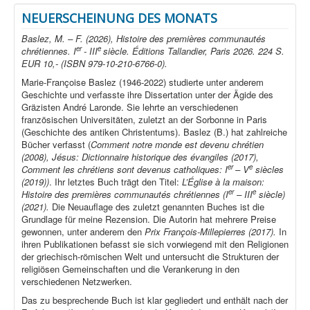
NEUERSCHEINUNG DES MONATS
Baslez, M. – F. (2026), Histoire des premières communautés
er
e
chrétiennes. I
- III
siècle. Éditions Tallandier, Paris 2026. 224 S.
EUR 10,- (ISBN 979-10-210-6766-0).
Marie-Françoise Baslez (1946-2022) studierte unter anderem
Geschichte und verfasste ihre Dissertation unter der Ägide des
Gräzisten André Laronde. Sie lehrte an verschiedenen
französischen Universitäten, zuletzt an der Sorbonne in Paris
(Geschichte des antiken Christentums). Baslez (B.) hat zahlreiche
Bücher verfasst (
Comment notre monde est devenu chrétien
(2008), Jésus: Dictionnaire historique des évangiles (2017),
er
e
Comment les chrétiens sont devenus catholiques: I
– V
siècles
(2019))
. Ihr letztes Buch trägt den Titel:
L’Église à la maison:
er
e
Histoire des premières communautés chrétiennes (I
– III
siècle)
(2021).
Die Neuauflage des zuletzt genannten Buches ist die
Grundlage für meine Rezension. Die Autorin hat mehrere Preise
gewonnen, unter anderem den
Prix François-Millepierres (2017).
In
ihren Publikationen befasst sie sich vorwiegend mit den Religionen
der griechisch-römischen Welt und untersucht die Strukturen der
religiösen Gemeinschaften und die Verankerung in den
verschiedenen Netzwerken.
Das zu besprechende Buch ist klar gegliedert und enthält nach der