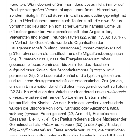
Facetten. Wie nebenbei erfährt man, dass Jesus nicht immer der
Prediger vor großen Versammlungen unter freiem Himmel war,
sondern häufig in Privathäusern in Galiläa und Judäa gepredigt hat
(21). In Privathäusern fanden auch Taufen statt, die etwa Petrus
vornahm; so ließ sich ein römischer Centurio namens Cornelius
mit seiner gesamten Hausgemeinschaft, den Angestellten,
Verwandten und engen Freunden taufen (22, Anm. 17, Ac 10, 1-7).
Im Verlauf der Geschichte wurde die Organisation der
Hausgemeinschaft (ὁ οἶκος, maisonnée,) immer komplexer und
größer, etwa durch die Landflucht und die Migrationsbewegungen
(25). B. bemerkt dazu, dass die Freigelassenen am
oikos
gebunden blieben, zumindest bis zum Tod des Hausherrn,
aufgrund einer Klausel des Aufenthaltsrechts (ἡ παραμονή,
paramonè
,
25). Sie beschreibt zunächst die typisch griechische
und römische Hausgemeinschaft der vorchristlichen Zeit (28-32),
um dann Einzelheiten der christlichen Hausgemeinschaft zu liefern
(32-34). Es wird auch das Vokabular einer derart neuen
maisonnée
chrétienne
präsentiert; an der Spitze eines Bistums steht
bekanntlich der Bischof. Ab dem Ende des zweiten Jahrhunderts
wurden die Bischöfe von Rom, Karthago oder Alexandria
papa
/
πάπας (
«pape»
, Vater) genannt (32, Anm. 41, Eusebios von
Caesarea H
.
e
.
7, 7, 4). Seit Paulus redeten sich die Mitglieder der
Gemeinschaft als
«frère»
ou
«soeur»
(33) (ὁ ἀδελφός/Bruder, ἡ
ἀδελφή/Schwester) an. Diese Anrede war üblich, die christlichen
Hausgemeinschaften entwickelten eine Theologie, eine Ethik und