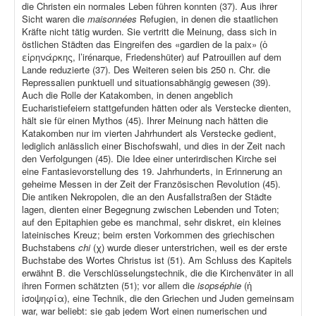
die Christen ein normales Leben führen konnten (37). Aus ihrer
Sicht waren die
maisonnées
Refugien, in denen die staatlichen
Kräfte nicht tätig wurden. Sie vertritt die Meinung, dass sich in
östlichen Städten das Eingreifen des «gardien de la paix» (ὁ
εἰρηνάρκης, l’irénarque, Friedenshüter) auf Patrouillen auf dem
Lande reduzierte (37). Des Weiteren seien bis 250 n. Chr. die
Repressalien punktuell und situationsabhängig gewesen (39).
Auch die Rolle der Katakomben, in denen angeblich
Eucharistiefeiern stattgefunden hätten oder als Verstecke dienten,
hält sie für einen Mythos (45). Ihrer Meinung nach hätten die
Katakomben nur im vierten Jahrhundert als Verstecke gedient,
lediglich anlässlich einer Bischofswahl, und dies in der Zeit nach
den Verfolgungen (45). Die Idee einer unterirdischen Kirche sei
eine Fantasievorstellung des 19. Jahrhunderts, in Erinnerung an
geheime Messen in der Zeit der Französischen Revolution (45).
Die antiken Nekropolen, die an den Ausfallstraßen der Städte
lagen, dienten einer Begegnung zwischen Lebenden und Toten;
auf den Epitaphien gebe es manchmal, sehr diskret, ein kleines
lateinisches Kreuz; beim ersten Vorkommen des griechischen
Buchstabens
chi
(χ) wurde dieser unterstrichen, weil es der erste
Buchstabe des Wortes Christus ist (51). Am Schluss des Kapitels
erwähnt B. die Verschlüsselungstechnik, die die Kirchenväter in all
ihren Formen schätzten (51); vor allem die
isopséphie
(ἡ
ἰσοψηφία), eine Technik, die den Griechen und Juden gemeinsam
war, war beliebt: sie gab jedem Wort einen numerischen und