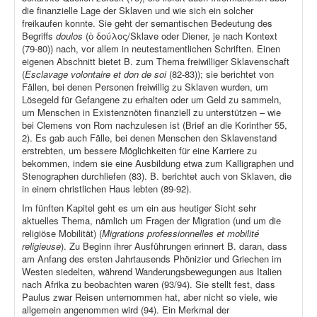
die finanzielle Lage der Sklaven und wie sich ein solcher
freikaufen konnte. Sie geht der semantischen Bedeutung des
Begriffs
doulos
(ὁ δούλος/Sklave oder Diener, je nach Kontext
(79-80)) nach, vor allem in neutestamentlichen Schriften. Einen
eigenen Abschnitt bietet B. zum Thema freiwilliger Sklavenschaft
(
Esclavage volontaire et don de soi
(82-83)); sie berichtet von
Fällen, bei denen Personen freiwillig zu Sklaven wurden, um
Lösegeld für Gefangene zu erhalten oder um Geld zu sammeln,
um Menschen in Existenznöten finanziell zu unterstützen – wie
bei Clemens von Rom nachzulesen ist (Brief an die Korinther 55,
2). Es gab auch Fälle, bei denen Menschen den Sklavenstand
erstrebten, um bessere Möglichkeiten für eine Karriere zu
bekommen, indem sie eine Ausbildung etwa zum Kalligraphen und
Stenographen durchliefen (83). B. berichtet auch von Sklaven, die
in einem christlichen Haus lebten (89-92).
Im fünften Kapitel geht es um ein aus heutiger Sicht sehr
aktuelles Thema, nämlich um Fragen der Migration (und um die
religiöse Mobilität) (
Migrations professionnelles et mobilité
religieuse
). Zu Beginn ihrer Ausführungen erinnert B. daran, dass
am Anfang des ersten Jahrtausends Phönizier und Griechen im
Westen siedelten, während Wanderungsbewegungen aus Italien
nach Afrika zu beobachten waren (93/94). Sie stellt fest, dass
Paulus zwar Reisen unternommen hat, aber nicht so viele, wie
allgemein angenommen wird (94). Ein Merkmal der