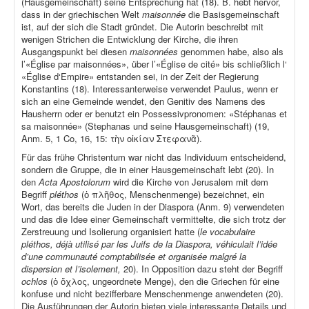
(Hausgemeinschaft) seine Entsprechung hat (18). B. hebt hervor,
dass in der griechischen Welt
maisonnée
die Basisgemeinschaft
ist, auf der sich die Stadt gründet. Die Autorin beschreibt mit
wenigen Strichen die Entwicklung der Kirche, die ihren
Ausgangspunkt bei diesen
maisonnées
genommen habe, also als
l’«Église par maisonnées», über l’«Église de cité» bis schließlich l‘
«Église d‘Empire» entstanden sei, in der Zeit der Regierung
Konstantins (18). Interessanterweise verwendet Paulus, wenn er
sich an eine Gemeinde wendet, den Genitiv des Namens des
Hausherrn oder er benutzt ein Possessivpronomen: «Stéphanas et
sa maisonnée» (Stephanas und seine Hausgemeinschaft) (19,
Anm. 5, 1 Co, 16, 15: τὴν οἰκίαν Στεφανᾶ).
Für das frühe Christentum war nicht das Individuum entscheidend,
sondern die Gruppe, die in einer Hausgemeinschaft lebt (20). In
den
Acta Apostolorum
wird die Kirche von Jerusalem mit dem
Begriff
pléthos
(ὁ πλῆθος, Menschenmenge) bezeichnet, ein
Wort, das bereits die Juden in der Diaspora (Anm. 9) verwendeten
und das die Idee einer Gemeinschaft vermittelte, die sich trotz der
Zerstreuung und Isolierung organisiert hatte (
le vocabulaire
pléthos, déjà utilisé par les Juifs de la Diaspora, véhiculait l’idée
d’une communauté comptabilisée et organisée malgré la
dispersion et l’isolement,
20). In Opposition dazu steht der Begriff
ochlos
(ὁ ὄχλος, ungeordnete Menge), den die Griechen für eine
konfuse und nicht bezifferbare Menschenmenge anwendeten (20).
Die Ausführungen der Autorin bieten viele interessante Details und