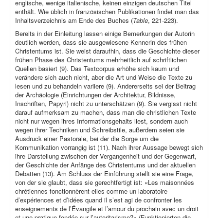
englische, wenige italienische, keinen einzigen deutschen Titel
enthält. Wie üblich in französischen Publikationen findet man das
Inhaltsverzeichnis am Ende des Buches (
Table
, 221-223).
Bereits in der Einleitung lassen einige Bemerkungen der Autorin
deutlich werden, dass sie ausgewiesene Kennerin des frühen
Christentums ist. Sie weist daraufhin, dass die Geschichte dieser
frühen Phase des Christentums mehrheitlich auf schriftlichen
Quellen basiert (9). Das Textcorpus erhöhe sich kaum und
verändere sich auch nicht, aber die Art und Weise die Texte zu
lesen und zu behandeln variiere (9). Andererseits sei der Beitrag
der Archäologie (Einrichtungen der Architektur, Bildnisse,
Inschriften, Papyri) nicht zu unterschätzen (9). Sie vergisst nicht
darauf aufmerksam zu machen, dass man die christlichen Texte
nicht nur wegen ihres Informationsgehalts liest, sondern auch
wegen ihrer Techniken und Schreibstile, außerdem seien sie
Ausdruck einer Pastorale, bei der die Sorge um die
Kommunikation vorrangig ist (11). Nach ihrer Aussage bewegt sich
ihre Darstellung zwischen der Vergangenheit und der Gegenwart,
der Geschichte der Anfänge des Christentums und der aktuellen
Debatten (13). Am Schluss der Einführung stellt sie eine Frage,
von der sie glaubt, dass sie gerechtfertigt ist: «Les maisonnées
chrétiennes fonctionnèrent-elles comme un laboratoire
d’expériences et d’idées quand il s’est agi de confronter les
enseignements de l’Évangile et l’amour du prochain avec un droit
et une pratique fondée sur l’autoritarisme?» (Funktionierten die