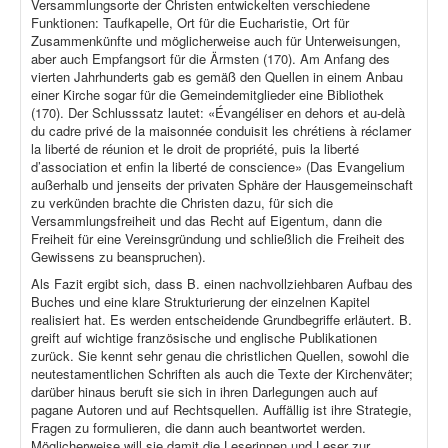
Versammlungsorte der Christen entwickelten verschiedene
Funktionen: Taufkapelle, Ort für die Eucharistie, Ort für
Zusammenkünfte und möglicherweise auch für Unterweisungen,
aber auch Empfangsort für die Ärmsten (170). Am Anfang des
vierten Jahrhunderts gab es gemäß den Quellen in einem Anbau
einer Kirche sogar für die Gemeindemitglieder eine Bibliothek
(170). Der Schlusssatz lautet: «Évangéliser en dehors et au-delà
du cadre privé de la maisonnée conduisit les chrétiens à réclamer
la liberté de réunion et le droit de propriété, puis la liberté
d’association et enfin la liberté de conscience» (Das Evangelium
außerhalb und jenseits der privaten Sphäre der Hausgemeinschaft
zu verkünden brachte die Christen dazu, für sich die
Versammlungsfreiheit und das Recht auf Eigentum, dann die
Freiheit für eine Vereinsgründung und schließlich die Freiheit des
Gewissens zu beanspruchen).
Als Fazit ergibt sich, dass B. einen nachvollziehbaren Aufbau des
Buches und eine klare Strukturierung der einzelnen Kapitel
realisiert hat. Es werden entscheidende Grundbegriffe erläutert. B.
greift auf wichtige französische und englische Publikationen
zurück. Sie kennt sehr genau die christlichen Quellen, sowohl die
neutestamentlichen Schriften als auch die Texte der Kirchenväter;
darüber hinaus beruft sie sich in ihren Darlegungen auch auf
pagane Autoren und auf Rechtsquellen. Auffällig ist ihre Strategie,
Fragen zu formulieren, die dann auch beantwortet werden.
Möglicherweise will sie damit die Leserinnen und Leser zur