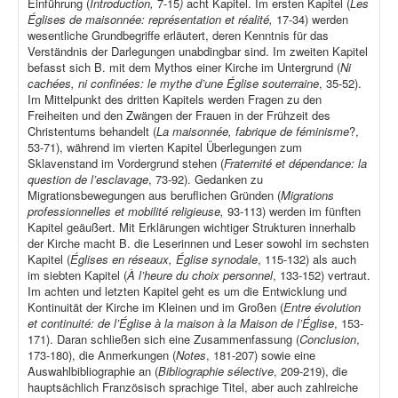
Einführung (
Introduction,
7-15
)
acht Kapitel. Im ersten Kapitel (
Les
Églises de maisonnée: représentation et réalité,
17-34) werden
wesentliche Grundbegriffe erläutert, deren Kenntnis für das
Verständnis der Darlegungen unabdingbar sind. Im zweiten Kapitel
befasst sich B. mit dem Mythos einer Kirche im Untergrund (
Ni
cachées, ni confinées: le mythe d’une Église souterraine
, 35-52).
Im Mittelpunkt des dritten Kapitels werden Fragen zu den
Freiheiten und den Zwängen der Frauen in der Frühzeit des
Christentums behandelt (
La maisonnée, fabrique de féminisme
?,
53-71), während im vierten Kapitel Überlegungen zum
Sklavenstand im Vordergrund stehen (
Fraternité et dépendance: la
question de l’esclavage
, 73-92). Gedanken zu
Migrationsbewegungen aus beruflichen Gründen (
Migrations
professionnelles et mobilité religieuse,
93-113) werden im fünften
Kapitel geäußert. Mit Erklärungen wichtiger Strukturen innerhalb
der Kirche macht B. die Leserinnen und Leser sowohl im sechsten
Kapitel (
Églises en réseaux, Église synodale
, 115-132) als auch
im siebten Kapitel (
À l’heure du choix personnel
, 133-152) vertraut.
Im achten und letzten Kapitel geht es um die Entwicklung und
Kontinuität der Kirche im Kleinen und im Großen (
Entre évolution
et continuité: de l’Église à la maison à la Maison de l’Église
, 153-
171). Daran schließen sich eine Zusammenfassung (
Conclusion
,
173-180), die Anmerkungen (
Notes
, 181-207) sowie eine
Auswahlbibliographie an (
Bibliographie sélective
, 209-219), die
hauptsächlich Französisch sprachige Titel, aber auch zahlreiche