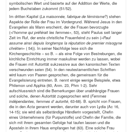
symbolischen Wert und basierte auf der Addition der Werte, die
jedem Buchstaben zukommt (51/52).
Im dritten Kapitel (
La maisonnée, fabrique de féminisme
?) stehen
Aspekte der Rolle der Frau im Vordergrund. Während Jesus in den
Evangelien als Mann erscheint, der die Frauen bevorzugte
(«
l’homme qui préférait les femmes»
, 53), steht Paulus seit langer
Zeit im Ruf, der erste christliche Frauenfeind zu sein («
Paul
assume ainsi depuis longtemps la réputation de premier misogyne
chrétien»
( 54)). In seiner Nachfolge lese sich die
Kirchengeschichte – so B. – als eine Folge von Bestrebungen, die
kirchliche Einrichtung immer maskuliner werden zu lassen, wobei
die Frauen mit Autorität sukzessive aus den kanonischen Texten
verschwunden seien (54). In den neutestamentlichen Schriften
wird kaum von Paaren gesprochen, die gemeinsam für die
Evangelisierung eintreten. B. nennt einige wenige Beispiele, etwa
Philemon und Apphia (60, Anm. 23, Phm 1-2). Sehr
aufschlussreich sind die Bemerkungen über unabhängige Frauen
und solche, denen Autorität zugesprochen wird (
Femmes
indépendantes, femmes d‘ autorité
, 63-68). B. spricht von Frauen,
die in den
Acta
genannt werden, darunter auch von Lydia (Ac 16,
14-15); sie wird als selbständige Händlerin vorgestellt, Chefin
eines Unternehmens (für Purpurstoffe) und Chefin der Familie, die
sich mit ihrem gesamten Gefolge hat taufen lassen und die
Aposteln in ihrem Haus empfangen hat (63). Eine solche Frau