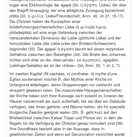
sogar eine Ekklesiologie der
agapè
(33, ἡ ἀγάπη, Liebe), die über
den Begriff hinausging, der eine alltägliche Zuneigung bezeichnet:
philia
(33, ἡ φιλία, Liebe/Freundschaft, Anm. 45, Jn 21, 15-17).
Die Christen haben die Konzeption einer
brüderlichen/geschwisterlichen Liebe (ἡ φιλαδελφία
,
philadelphia) auf eine enge Verbindung zwischen der
transzendentalen Dimension der Liebe (göttliche Liebe) und der
horizontalen Liebe (die Liebe unter den Brüdern/Schwestern)
begründet (33). Die
agapè/
ἡ ἀγάπη beruht auf einem reziproken
Verhältnis zwischen den Beteiligten (34). Die Briefe des Johannes
richten sich eher an die
«bien-aimés»
(οἱ ἀγαπητοί, agapétoi,
Lieblinge/Geliebte) als an die
«frères»
(34, Anm. 50, 1 Jn 2, 7).
Im zweiten Kapitel (
Ni cachées, ni confinées: le mythe d’une
Église souterraine
) möchte B. den Mythos einer Kirche im
Untergrund widerlegen, deren Gruppierungen nur versteckt und
einsperrt gewesen seien. Die
maisonnées/
Hausgemeinschaften
der Kirche haben sich ihrer Aussage nach sowohl im Inneren der
Häuser versammelt als auch außerhalb, bis sie über ein Gebäude
verfügten, das ihnen gehörte, und Räume hatten, die für spezielle
liturgische Zwecke geeignet waren (35). B. geht kurz auf den
Briefwechsel zwischen Kaiser Trajan und Plinius ein, in dem die
Regeln für die Verfolgung der Christen genau formuliert sind (36).
Ihre Grundthese besteht aber in der Aussage, dass in
gewöhnlichen Zeiten und wenn auf Denunziation verzichtet wurde