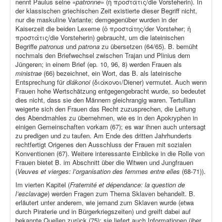
nennt Paulus seine «
patronne
» (ἡ προστάτις/die Vorsteherin). In
der klassischen griechischen Zeit existierte dieser Begriff nicht,
nur die maskuline Variante; demgegenüber wurden in der
Kaiserzeit die beiden Lexeme (ὁ προστάτης/der Vorsteher; ἡ
προστάτις/die Vorsteherin) gebraucht, um die lateinischen
Begriffe
patronus
und
patrona
zu übersetzen (64/65). B. bemüht
nochmals den Briefwechsel zwischen Trajan und Plinius dem
Jüngeren; in einem Brief (ep
.
10, 96, 8) werden Frauen als
ministrae
(66) bezeichnet, ein Wort, das B. als lateinische
Entsprechung für
diákonoi
(διάκονοι/Diener) vermutet. Auch wenn
Frauen hohe Wertschätzung entgegengebracht wurde, so bedeutet
dies nicht, dass sie den Männern gleichrangig waren. Tertullian
weigerte sich den Frauen das Recht zuzusprechen, die Leitung
des Abendmahles zu übernehmen, wie es in den Apokryphen in
einigen Gemeinschaften vorkam (67); es war ihnen auch untersagt
zu predigen und zu taufen. Am Ende des dritten Jahrhunderts
rechtfertigt Origenes den Ausschluss der Frauen mit sozialen
Konventionen (67). Weitere interessante Einblicke in die Rolle von
Frauen bietet B. im Abschnitt über die Witwen und Jungfrauen
(
Veuves et vierges: l’organisation des femmes entre elles
(68-71)).
Im vierten Kapitel (
Fraternité et dépendance: la question de
l’esclavage
) werden Fragen zum Thema Sklaven behandelt. B.
erläutert unter anderem, wie jemand zum Sklaven wurde (etwa
durch Piraterie und in Bürgerkriegszeiten) und greift dabei auf
bekannte Quellen zurück (75); sie liefert auch Informationen über