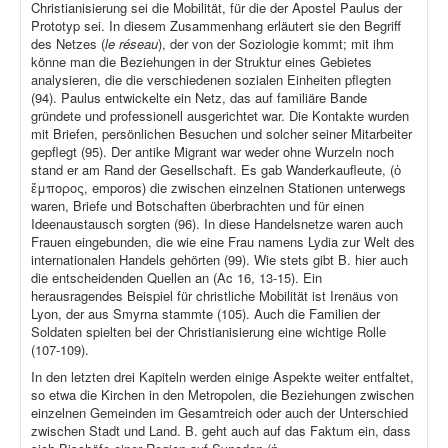
Christianisierung sei die Mobilität, für die der Apostel Paulus der
Prototyp sei. In diesem Zusammenhang erläutert sie den Begriff
des Netzes (
le réseau
), der von der Soziologie kommt; mit ihm
könne man die Beziehungen in der Struktur eines Gebietes
analysieren, die die verschiedenen sozialen Einheiten pflegten
(94). Paulus entwickelte ein Netz, das auf familiäre Bande
gründete und professionell ausgerichtet war. Die Kontakte wurden
mit Briefen, persönlichen Besuchen und solcher seiner Mitarbeiter
gepflegt (95). Der antike Migrant war weder ohne Wurzeln noch
stand er am Rand der Gesellschaft. Es gab Wanderkaufleute, (ὁ
ἔμπορος, emporos) die zwischen einzelnen Stationen unterwegs
waren, Briefe und Botschaften überbrachten und für einen
Ideenaustausch sorgten (96). In diese Handelsnetze waren auch
Frauen eingebunden, die wie eine Frau namens Lydia zur Welt des
internationalen Handels gehörten (99). Wie stets gibt B. hier auch
die entscheidenden Quellen an (Ac 16, 13-15). Ein
herausragendes Beispiel für christliche Mobilität ist Irenäus von
Lyon, der aus Smyrna stammte (105). Auch die Familien der
Soldaten spielten bei der Christianisierung eine wichtige Rolle
(107-109).
In den letzten drei Kapiteln werden einige Aspekte weiter entfaltet,
so etwa die Kirchen in den Metropolen, die Beziehungen zwischen
einzelnen Gemeinden im Gesamtreich oder auch der Unterschied
zwischen Stadt und Land. B. geht auch auf das Faktum ein, dass