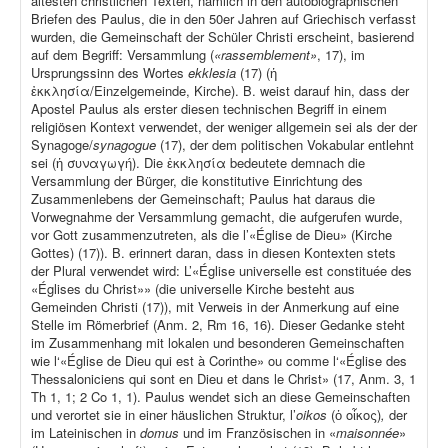
ältesten christlichen Texten, nämlich in den autobiographischen
Briefen des Paulus, die in den 50er Jahren auf Griechisch verfasst
wurden, die Gemeinschaft der Schüler Christi erscheint, basierend
auf dem Begriff: Versammlung (
«rassemblement»
, 17), im
Ursprungssinn des Wortes
ekklesia
(17) (ἡ
ἐκκλησία/Einzelgemeinde, Kirche). B. weist darauf hin, dass der
Apostel Paulus als erster diesen technischen Begriff in einem
religiösen Kontext verwendet, der weniger allgemein sei als der der
Synagoge/
synagogue
(17), der dem politischen Vokabular entlehnt
sei (ἡ συναγωγή). Die ἐκκλησία bedeutete demnach die
Versammlung der Bürger, die konstitutive Einrichtung des
Zusammenlebens der Gemeinschaft; Paulus hat daraus die
Vorwegnahme der Versammlung gemacht, die aufgerufen wurde,
vor Gott zusammenzutreten, als die l’«Église de Dieu» (Kirche
Gottes) (17)). B. erinnert daran, dass in diesen Kontexten stets
der Plural verwendet wird: L’«Église universelle est constituée des
«Églises du Christ»» (die universelle Kirche besteht aus
Gemeinden Christi (17)), mit Verweis in der Anmerkung auf eine
Stelle im Römerbrief (Anm. 2, Rm 16, 16). Dieser Gedanke steht
im Zusammenhang mit lokalen und besonderen Gemeinschaften
wie l‘«Église de Dieu qui est à Corinthe» ou comme l‘«Église des
Thessaloniciens qui sont en Dieu et dans le Christ» (17, Anm. 3, 1
Th 1, 1; 2 Co 1, 1). Paulus wendet sich an diese Gemeinschaften
und verortet sie in einer häuslichen Struktur, l’
oikos
(ὁ οἶκος)
,
der
im Lateinischen in
domus
und im Französischen in «
maisonnée
»