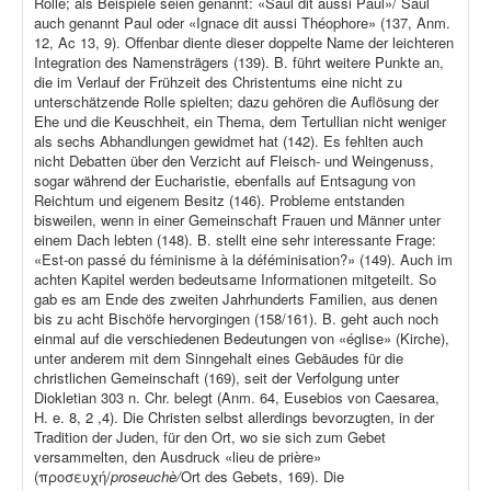
Rolle; als Beispiele seien genannt: «Saul dit aussi Paul»/ Saul
auch genannt Paul oder «Ignace dit aussi Théophore» (137, Anm.
12, Ac 13, 9). Offenbar diente dieser doppelte Name der leichteren
Integration des Namensträgers (139). B. führt weitere Punkte an,
die im Verlauf der Frühzeit des Christentums eine nicht zu
unterschätzende Rolle spielten; dazu gehören die Auflösung der
Ehe und die Keuschheit, ein Thema, dem Tertullian nicht weniger
als sechs Abhandlungen gewidmet hat (142). Es fehlten auch
nicht Debatten über den Verzicht auf Fleisch- und Weingenuss,
sogar während der Eucharistie, ebenfalls auf Entsagung von
Reichtum und eigenem Besitz (146). Probleme entstanden
bisweilen, wenn in einer Gemeinschaft Frauen und Männer unter
einem Dach lebten (148). B. stellt eine sehr interessante Frage:
«Est-on passé du féminisme à la déféminisation?» (149). Auch im
achten Kapitel werden bedeutsame Informationen mitgeteilt. So
gab es am Ende des zweiten Jahrhunderts Familien, aus denen
bis zu acht Bischöfe hervorgingen (158/161). B. geht auch noch
einmal auf die verschiedenen Bedeutungen von «église» (Kirche),
unter anderem mit dem Sinngehalt eines Gebäudes für die
christlichen Gemeinschaft (169), seit der Verfolgung unter
Diokletian 303 n. Chr. belegt (Anm. 64, Eusebios von Caesarea,
H. e. 8, 2 ,4). Die Christen selbst allerdings bevorzugten, in der
Tradition der Juden, für den Ort, wo sie sich zum Gebet
versammelten, den Ausdruck «lieu de prière»
(προσευχή/
proseuchè/
Ort des Gebets, 169). Die