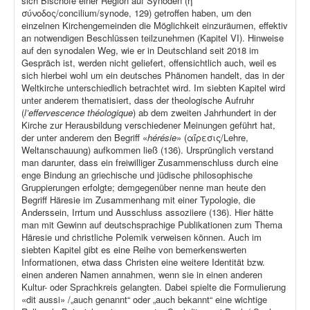
sich Bischöfe einer Region auf Synoden (ἡ
σύνοδος/concilium/synode, 129) getroffen haben, um den
einzelnen Kirchengemeinden die Möglichkeit einzuräumen, effektiv
an notwendigen Beschlüssen teilzunehmen (Kapitel VI). Hinweise
auf den synodalen Weg, wie er in Deutschland seit 2018 im
Gespräch ist, werden nicht geliefert, offensichtlich auch, weil es
sich hierbei wohl um ein deutsches Phänomen handelt, das in der
Weltkirche unterschiedlich betrachtet wird. Im siebten Kapitel wird
unter anderem thematisiert, dass der theologische Aufruhr
(
l’effervescence théologique
) ab dem zweiten Jahrhundert in der
Kirche zur Herausbildung verschiedener Meinungen geführt hat,
der unter anderem den Begriff «
hérésie
» (αἵρεσις/Lehre,
Weltanschauung) aufkommen ließ (136). Ursprünglich verstand
man darunter, dass ein freiwilliger Zusammenschluss durch eine
enge Bindung an griechische und jüdische philosophische
Gruppierungen erfolgte; demgegenüber nenne man heute den
Begriff Häresie im Zusammenhang mit einer Typologie, die
Anderssein, Irrtum und Ausschluss assoziiere (136). Hier hätte
man mit Gewinn auf deutschsprachige Publikationen zum Thema
Häresie und christliche Polemik verweisen können. Auch im
siebten Kapitel gibt es eine Reihe von bemerkenswerten
Informationen, etwa dass Christen eine weitere Identität bzw.
einen anderen Namen annahmen, wenn sie in einen anderen
Kultur- oder Sprachkreis gelangten. Dabei spielte die Formulierung
«dit aussi» /„auch genannt“ oder „auch bekannt“ eine wichtige