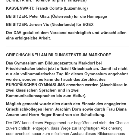
KASSENWART: Franck Colotte (Luxemburg)
BEISITZER: Peter Glatz (Österreich) für die Homepage
BEISITZER: Jeroen Vis (Niederlande) für EGEX
Der DAV gratuliert dem Vorstand nachträglich und wünscht allen
eine erfolgreiche Arbeit.
GRIECHISCH NEU AM BILDUNGSZENTRUM MARKDORF
Das Gymnasium am Bildungszentrum Markdorf bei
Friedrichshafen bietet jetzt offiziell Griechisch an. Damit ist nicht
nur ein vollhumatistischer Zug für dieses Gymnasium angebahnt
worden, sondern es kann dort auch das Zertifikat des
EUROPÄISCHEN GYMNASIUMS erworben werden (Abschlüsse in
zwei klassischen Sprachen und in zwei
Kommunikationssprachen bis zum Abitur).
Möglich gemacht wurde dies durch den Einsatz des engagierten
Griechischkollegen Herrn Joachim Dorn sowie durch Frau Diana
Amann und Herrn Roger Brand von der Schulleitung.
Der DAV kann dieses Engagement nur begrüßen und sieht der Chance
zuversichtlich entgegen, dass Wege zur langfristigen Absicherung
oder eventuell sogar zum möglichen Ausbau dieses Bildungsganges