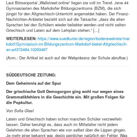
Laut Börsenportal „Wallstreet:online“ liegen sie voll im Trend. Jene 44
Gymnasiasten des Markdorfer Bildungszentrums (BZM), die sich
jüngst für den Altgriechisch-Unterricht angemeldet haben. Der Finanz-
Nachrichten-Anbieter bezieht sich auf die Tatsache: „dass die alten
Sprachen bei den Schülern wieder beliebter werden und nicht selten
Griechisch und Latein auf dem Lehrplan stehen.“ [...]
WEITERLESEN:
https://www.suedkurier.de/region/bodenseekreis/mar
kdorf/Gymnasium-im-Bildungszentrum-Markdorf-bietet-Altgriechisch-
an;art372484,10293497
(Anm.: Der Artikel ist auch auf der Webpräsenz der Schule abrufbar.)
SÜDDEUTSCHE ZEITUNG:
Dem Geheimnis auf der Spur
Der griechische Gott Demogorgon ging wohl nur wegen eines
Grammatikfehlers in die Geschichte ein. Mit großen Folgen für
die Popkultur.
Von Sofia Glasl
Latein und Griechisch haben schon manchen Schüler verzweifeln
lassen. Daher beruhigt es, dass auch im Mittelalter nicht jedem
Gelehrten die alten Sprachen wie von selbst über die Lippen gingen.
Je mehr einer bekannt war, desto peinlicher natürlich ein Fehler. Was