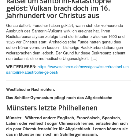
Rätsel um Santorini-Katastrophe
gelöst:
Vulkan brach doch im 16.
Jahrhundert vor Christus aus
Genau datiert: Forscher haben geklärt, wann sich der verheerende
Ausbruch des Santorini-Vulkans wirklich ereignet hat. Ihren
Radiokarbonanalysen zufolge fand die Eruption zwischen 1600 und
1525 vor Christus statt. Archäologische Funde hatten genau dies
schon früher vermuten lassen – bisherige Radiokarbondatierungen
widersprachen dem jedoch. Der Grund für diese Diskrepanz scheint
nun bekannt: eine methodische Ungenauigkeit. [...]
WEITERLESEN:
https://www.scinexx.de/news/geowissen/raetsel-um-
santorini-katastrophe-geloest/
Westfälische Nachrichten:
Das Schiller-Gymnasium pflegt noch das Altgriechische
Münsters letzte Philhellenen
Münster - Während andere Englisch, Französisch, Spanisch,
Latein oder vielleicht sogar Chinesisch lernen, entscheiden sich
ein paar Oberstufenschüler für Altgriechisch. Lernen können sie
das in Münster nur noch im Schillergymnasium.