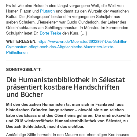
Es ist wie eine Reise in eine längst vergangene Welt, die Welt von
Homer, Platon und
Plutarch
und damit zu den Wurzeln der westlichen
Kultur. Die „Reisegruppe“ bestand im vergangenen Schuljahr aus
sieben Schülern. „Reiseleiter“ war Guido Gunderloch, der Lehrer des
Griechischkurses am Schillergymnasium in Münster. Im kommenden
Schuljahr leitet Dr.
Dörte Teske
den Kurs. [...]
WEITERLESEN:
https://www.wn.de/Muenster/3932897-Das-Schiller-
Gymnasium-pflegt-noch-das-Altgriechische-Muensters-letzte-
Philhellenen
SONNTAGSBLATT:
Die Humanistenbibliothek in Sélestat
präsentiert kostbare Handschriften
und Bücher
Mit den deutschen Humanisten tat man sich in Frankreich aus
historischen Gründen lange schwer – obwohl sie zum reichen
Erbe des Elsass und des Oberrheins gehören. Die eindrucksvolle
und 2018 wiedereröffnete Humanistenbibliothek von Sélestat, zu
Deutsch Schlettstadt, macht das sichtbar.
Andächtige Stille herrscht in den Mauern des ehemaligen Kornhauses.