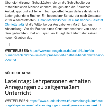
Über die hölzernen Schaukästen, die an die Schreibpulte der
mittelalterlichen Mönche erinnern, beugen sich die Besucher.
Aufgeklappt und auf feinem Tuch gebettet liegen darin zahlreiche in
Leder gebundene Bücher. Ein besonderer Schatz der nach Umbauten
2018 wiedereröffneten
Humanistenbibliothek im elsässischen Sélestat
(Schlettstadt)
ist die Wittenberger Ausgabe von Martin Luthers
Abhandlung "Von der Freiheit eines Christenmenschen" von 1520. In
dem gedruckten Brief an Papst Leo X. legt der Reformator seinen
neuen Glauben dar.
[...]
WEITERLESEN:
https://www.sonntagsblatt.de/artikel/kultur/die-
humanistenbibliothek-selestat-praesentiert-kostbare-handschriften-und-
buecher
SÜDTIROL NEWS
Lateintag: Lehrpersonen erhalten
Anregungen zu zeitgemäßem
Unterricht
WEITERLESEN:
https://www.suedtirolnews.it/unterhaltung/kultur/latei
ntag-lehrpersonen-erhalten-anregungen-zu-zeitgemaessem-unterricht