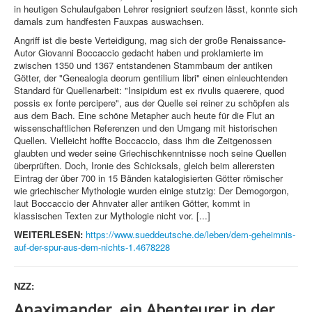
in heutigen Schulaufgaben Lehrer resigniert seufzen lässt, konnte sich
damals zum handfesten Fauxpas auswachsen.
Angriff ist die beste Verteidigung, mag sich der große Renaissance-
Autor Giovanni Boccaccio gedacht haben und proklamierte im
zwischen 1350 und 1367 entstandenen Stammbaum der antiken
Götter, der "Genealogia deorum gentilium libri" einen einleuchtenden
Standard für Quellenarbeit: "Insipidum est ex rivulis quaerere, quod
possis ex fonte percipere", aus der Quelle sei reiner zu schöpfen als
aus dem Bach. Eine schöne Metapher auch heute für die Flut an
wissenschaftlichen Referenzen und den Umgang mit historischen
Quellen. Vielleicht hoffte Boccaccio, dass ihm die Zeitgenossen
glaubten und weder seine Griechischkenntnisse noch seine Quellen
überprüften. Doch, Ironie des Schicksals, gleich beim allerersten
Eintrag der über 700 in 15 Bänden katalogisierten Götter römischer
wie griechischer Mythologie wurden einige stutzig: Der Demogorgon,
laut Boccaccio der Ahnvater aller antiken Götter, kommt in
klassischen Texten zur Mythologie nicht vor. [...]
WEITERLESEN:
https://www.sueddeutsche.de/leben/dem-geheimnis-
auf-der-spur-aus-dem-nichts-1.4678228
NZZ:
Anaximander, ein Abenteurer in der