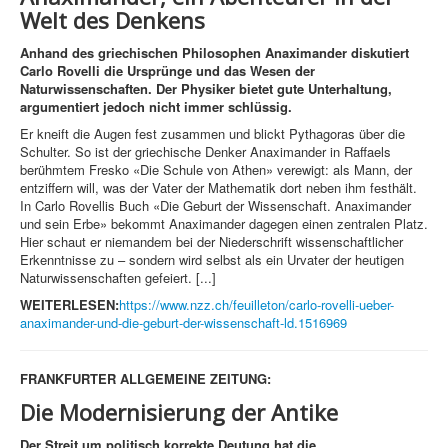
Welt des Denkens
Anhand des griechischen Philosophen Anaximander diskutiert
Carlo Rovelli die Ursprünge und das Wesen der
Naturwissenschaften. Der Physiker bietet gute Unterhaltung,
argumentiert jedoch nicht immer schlüssig.
Er kneift die Augen fest zusammen und blickt Pythagoras über die
Schulter. So ist der griechische Denker Anaximander in Raffaels
berühmtem Fresko «Die Schule von Athen» verewigt: als Mann, der
entziffern will, was der Vater der Mathematik dort neben ihm festhält.
In Carlo Rovellis Buch «Die Geburt der Wissenschaft. Anaximander
und sein Erbe» bekommt Anaximander dagegen einen zentralen Platz.
Hier schaut er niemandem bei der Niederschrift wissenschaftlicher
Erkenntnisse zu – sondern wird selbst als ein Urvater der heutigen
Naturwissenschaften gefeiert. [...]
WEITERLESEN:
https://www.nzz.ch/feuilleton/carlo-rovelli-ueber-
anaximander-und-die-geburt-der-wissenschaft-ld.1516969
FRANKFURTER ALLGEMEINE ZEITUNG:
Die Modernisierung der Antike
Der Streit um politisch korrekte Deutung hat die