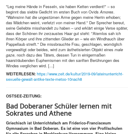
"Leg meine Hände in Fesseln, sie haben Ketten verdient!" – so
beginnt das siebte Gedicht im ersten Buch von Ovids
Amores
.
"Wahnsinn hat die ungestümen Arme gegen meine Herrin erhoben;
das Mädchen weint, verletzt von meiner Hand." Der Sprecher bereut,
seine Geliebte misshandelt zu haben – und erklärt einige Verse später,
dass der Schönen ihr zerzaustes Haar gut steht: "Atemlos sah ich
ihren Körper und ihre zitternden Glieder an – wie ein Windhauch über
Pappellaub streift." Die missbrauchte Frau, geschlagen, womöglich
vergewaltigt oder beides, wird zum ästhetisierten Objekt eines
male
gaze
, noch dazu des Täters, dessen Tun in einigermaßen
haarsträubenden Euphemismen mit den sanften Berührungen des
Windes verglichen wird. [...]
WEITERLESEN:
https://www.zeit.de/kultur/2019-09/lateinunterricht-
sexuelle-gewalt-antike-texte-metoo-10nach8
OSTSEE-ZEITUNG:
Bad Doberaner Schüler lernen mit
Sokrates und Athene
Griechisch ist Unterrichtsfach am Friderico-Francisceum
Gymnasium in Bad Doberan. Es ist eine von vier Profilschulen
für alte Sprachen in Mecklenburg-Vorpommern. Eine kleine