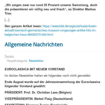
„
Wir zeigen zwar nur rund 25 Prozent unserer Sammlung, doch
die präsentieren wir völlig neu und frisch“, so Direktor Markus
Trier.
[...]
Den ganzen Artikel lesen:
https://www.bild.de/regional/koeln/koeln-
aktuell/roemisch-germanisches-museum-umgezogen-antike-hits-im-
belgischen-haus-66030370.bild.html
Allgemeine Nachrichten
Details
Hauptkategorie:
Newsletter
EUROCLASSICA MIT NEUEM VORSTAND
Im letzten Newsletter hatten wir folgendes noch nicht gemeldet:
Ende August wurde auf der Jahresversammlung der Euroclassica
folgender Vorstand gewählt:
PRÄSIDENT: Prof. Dr. Christian Laes (Belgien)
VIZEPRÄSIDENTIN: Bärbel Flaig (Deutschland)
SEKRETÄRIN: Florence Turpin (Frankreich)