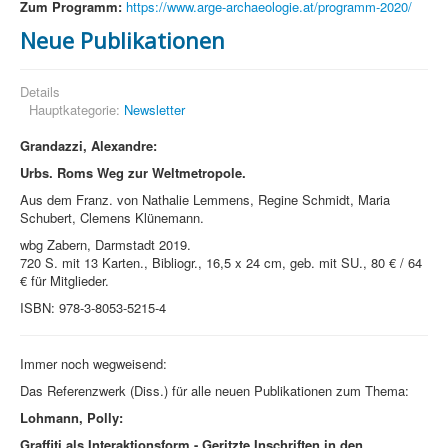
Zum Programm:
https://www.arge-archaeologie.at/programm-2020/
Neue Publikationen
Details
Hauptkategorie:
Newsletter
Grandazzi, Alexandre:
Urbs. Roms Weg zur Weltmetropole.
Aus dem Franz. von Nathalie Lemmens, Regine Schmidt, Maria
Schubert, Clemens Klünemann.
wbg Zabern, Darmstadt 2019.
720 S. mit 13 Karten., Bibliogr., 16,5 x 24 cm, geb. mit SU., 80 € / 64
€ für Mitglieder.
ISBN: 978-3-8053-5215-4
Immer noch wegweisend:
Das Referenzwerk (Diss.) für alle neuen Publikationen zum Thema:
Lohmann, Polly:
Graffiti als Interaktionsform -
Geritzte Inschriften in den