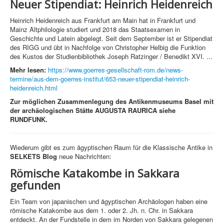
Neuer Stipendiat: Heinrich Heidenreich
Heinrich Heidenreich aus Frankfurt am Main hat in Frankfurt und
Mainz Altphilologie studiert und 2018 das Staatsexamen in
Geschichte und Latein abgelegt. Seit dem September ist er Stipendiat
des RIGG und übt in Nachfolge von Christopher Helbig die Funktion
des Kustos der Studienbibliothek Joseph Ratzinger / Benedikt XVI. ...
Mehr lesen:
https://www.goerres-gesellschaft-rom.de/news-
termine/aus-dem-goerres-institut/653-neuer-stipendiat-heinrich-
heidenreich.html
Zur möglichen Zusammenlegung des Antikenmuseums Basel mit
der archäologischen Stätte AUGUSTA RAURICA siehe
RUNDFUNK.
Wiederum gibt es zum ägyptischen Raum für die Klassische Antike in
SELKETS Blog
neue Nachrichten:
Römische Katakombe in Sakkara
gefunden
Ein Team von japanischen und ägyptischen Archäologen haben eine
römische Katakombe aus dem 1. oder 2. Jh. n. Chr. in Sakkara
entdeckt. An der Fundstelle in dem im Norden von Sakkara gelegenen