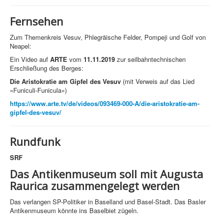
Fernsehen
Zum Themenkreis Vesuv, Phlegräische Felder, Pompeji und Golf von
Neapel:
Ein Video auf
ARTE
vom
11.11.2019
zur seilbahntechnischen
Erschließung des Berges:
Die Aristokratie am Gipfel des Vesuv
(mit Verweis auf das Lied
«Funiculi-Funicula»)
https://www.arte.tv/de/videos/093469-000-A/die-aristokratie-am-
gipfel-des-vesuv/
Rundfunk
SRF
Das Antikenmuseum soll mit Augusta
Raurica zusammengelegt werden
Das verlangen SP-Politiker in Baselland und Basel-Stadt. Das Basler
Antikenmuseum könnte ins Baselbiet zügeln.