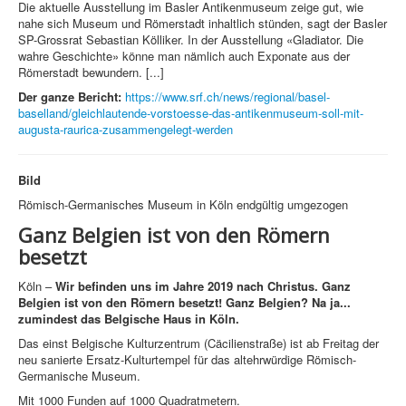
Die aktuelle Ausstellung im Basler Antikenmuseum zeige gut, wie
nahe sich Museum und Römerstadt inhaltlich stünden, sagt der Basler
SP-Grossrat Sebastian Kölliker. In der Ausstellung «Gladiator. Die
wahre Geschichte» könne man nämlich auch Exponate aus der
Römerstadt bewundern. [...]
Der ganze Bericht:
https://www.srf.ch/news/regional/basel-
baselland/gleichlautende-vorstoesse-das-antikenmuseum-soll-mit-
augusta-raurica-zusammengelegt-werden
Bild
Römisch-Germanisches Museum in Köln endgültig umgezogen
Ganz Belgien ist von den Römern
besetzt
Köln –
Wir befinden uns im Jahre 2019 nach Christus. Ganz
Belgien ist von den Römern besetzt! Ganz Belgien? Na ja...
zumindest das Belgische Haus in Köln.
Das einst Belgische Kulturzentrum (Cäcilienstraße) ist ab Freitag der
neu sanierte Ersatz-Kulturtempel für das altehrwürdige Römisch-
Germanische Museum.
Mit 1000 Funden auf 1000 Quadratmetern.