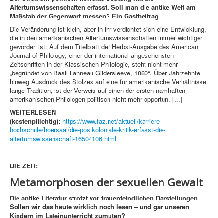
Altertumswissenschaften erfasst. Soll man die antike Welt am
Maßstab der Gegenwart messen? Ein Gastbeitrag.
Die Veränderung ist klein, aber in ihr verdichtet sich eine Entwicklung,
die in den amerikanischen Altertumswissenschaften immer wichtiger
geworden ist: Auf dem Titelblatt der Herbst-Ausgabe des American
Journal of Philology, einer der international angesehensten
Zeitschriften in der Klassischen Philologie, steht nicht mehr
„begründet von Basil Lanneau Gildersleeve, 1880“. Über Jahrzehnte
hinweg Ausdruck des Stolzes auf eine für amerikanische Verhältnisse
lange Tradition, ist der Verweis auf einen der ersten namhaften
amerikanischen Philologen politisch nicht mehr opportun. [...]
WEITERLESEN
(kostenpflichtig):
https://www.faz.net/aktuell/karriere-
hochschule/hoersaal/die-postkoloniale-kritik-erfasst-die-
altertumswissenschaft-16504106.html
DIE ZEIT:
Metamorphosen der sexuellen Gewalt
Die antike Literatur strotzt vor frauenfeindlichen Darstellungen.
Sollen wir das heute wirklich noch lesen – und gar unseren
Kindern im Lateinunterricht zumuten?