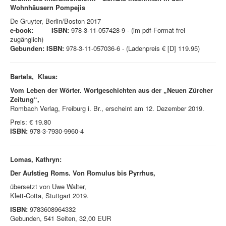
Wohnhäusern Pompejis
De Gruyter, Berlin/Boston 2017
e-book: ISBN:
978-3-11-057428-9 - (im pdf-Format frei
zugänglich)
Gebunden: ISBN:
978-3-11-057036-6 - (Ladenpreis € [D] 119.95)
Bartels, Klaus:
Vom Leben der Wörter. Wortgeschichten aus der „Neuen Zürcher
Zeitung“,
Rombach Verlag, Freiburg i. Br., erscheint am 12. Dezember 2019.
Preis: € 19.80
ISBN:
978-3-7930-9960-4
Lomas, Kathryn:
Der Aufstieg Roms. Von Romulus bis Pyrrhus,
übersetzt von Uwe Walter,
Klett-Cotta, Stuttgart 2019.
ISBN:
9783608964332
Gebunden, 541 Seiten, 32,00 EUR