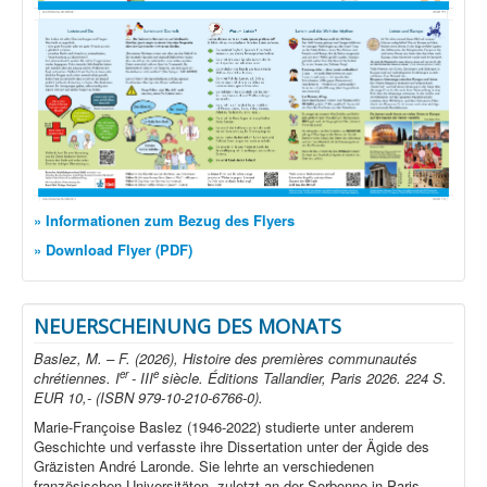
» Informationen zum Bezug des Flyers
» Download Flyer (PDF)
NEUERSCHEINUNG DES MONATS
Baslez, M. – F. (2026), Histoire des premières communautés
er
e
chrétiennes. I
- III
siècle. Éditions Tallandier, Paris 2026. 224 S.
EUR 10,- (ISBN 979-10-210-6766-0).
Marie-Françoise Baslez (1946-2022) studierte unter anderem
Geschichte und verfasste ihre Dissertation unter der Ägide des
Gräzisten André Laronde. Sie lehrte an verschiedenen
französischen Universitäten, zuletzt an der Sorbonne in Paris