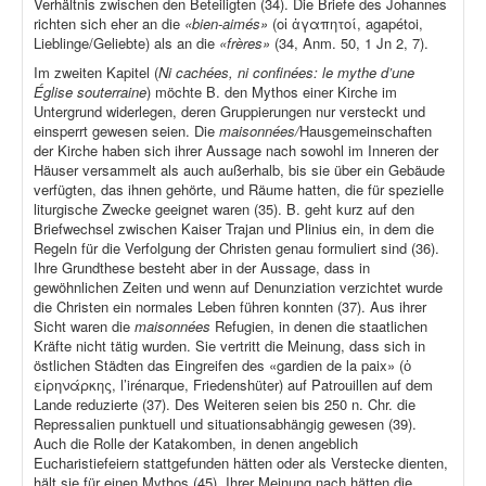
Verhältnis zwischen den Beteiligten (34). Die Briefe des Johannes
richten sich eher an die
«bien-aimés»
(οἱ ἀγαπητοί, agapétoi,
Lieblinge/Geliebte) als an die
«frères»
(34, Anm. 50, 1 Jn 2, 7).
Im zweiten Kapitel (
Ni cachées, ni confinées: le mythe d’une
Église souterraine
) möchte B. den Mythos einer Kirche im
Untergrund widerlegen, deren Gruppierungen nur versteckt und
einsperrt gewesen seien. Die
maisonnées/
Hausgemeinschaften
der Kirche haben sich ihrer Aussage nach sowohl im Inneren der
Häuser versammelt als auch außerhalb, bis sie über ein Gebäude
verfügten, das ihnen gehörte, und Räume hatten, die für spezielle
liturgische Zwecke geeignet waren (35). B. geht kurz auf den
Briefwechsel zwischen Kaiser Trajan und Plinius ein, in dem die
Regeln für die Verfolgung der Christen genau formuliert sind (36).
Ihre Grundthese besteht aber in der Aussage, dass in
gewöhnlichen Zeiten und wenn auf Denunziation verzichtet wurde
die Christen ein normales Leben führen konnten (37). Aus ihrer
Sicht waren die
maisonnées
Refugien, in denen die staatlichen
Kräfte nicht tätig wurden. Sie vertritt die Meinung, dass sich in
östlichen Städten das Eingreifen des «gardien de la paix» (ὁ
εἰρηνάρκης, l’irénarque, Friedenshüter) auf Patrouillen auf dem
Lande reduzierte (37). Des Weiteren seien bis 250 n. Chr. die
Repressalien punktuell und situationsabhängig gewesen (39).
Auch die Rolle der Katakomben, in denen angeblich
Eucharistiefeiern stattgefunden hätten oder als Verstecke dienten,
hält sie für einen Mythos (45). Ihrer Meinung nach hätten die