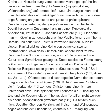
Kirche zur Herausbildung verschiedener Meinungen geführt hat,
der unter anderem den Begriff «
hérésie
» (αἵρεσις/Lehre,
Weltanschauung) aufkommen ließ (136). Ursprünglich verstand
man darunter, dass ein freiwilliger Zusammenschluss durch eine
enge Bindung an griechische und jüdische philosophische
Gruppierungen erfolgte; demgegenüber nenne man heute den
Begriff Häresie im Zusammenhang mit einer Typologie, die
Anderssein, Irrtum und Ausschluss assoziiere (136). Hier hätte
man mit Gewinn auf deutschsprachige Publikationen zum Thema
Häresie und christliche Polemik verweisen können. Auch im
siebten Kapitel gibt es eine Reihe von bemerkenswerten
Informationen, etwa dass Christen eine weitere Identität bzw.
einen anderen Namen annahmen, wenn sie in einen anderen
Kultur- oder Sprachkreis gelangten. Dabei spielte die Formulierung
«dit aussi» /„auch genannt“ oder „auch bekannt“ eine wichtige
Rolle; als Beispiele seien genannt: «Saul dit aussi Paul»/ Saul
auch genannt Paul oder «Ignace dit aussi Théophore» (137, Anm.
12, Ac 13, 9). Offenbar diente dieser doppelte Name der leichteren
Integration des Namensträgers (139). B. führt weitere Punkte an,
die im Verlauf der Frühzeit des Christentums eine nicht zu
unterschätzende Rolle spielten; dazu gehören die Auflösung der
Ehe und die Keuschheit, ein Thema, dem Tertullian nicht weniger
als sechs Abhandlungen gewidmet hat (142). Es fehlten auch
nicht Debatten über den Verzicht auf Fleisch- und Weingenuss,
sogar während der Eucharistie, ebenfalls auf Entsagung von