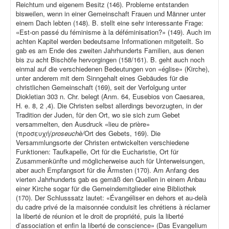
Reichtum und eigenem Besitz (146). Probleme entstanden
bisweilen, wenn in einer Gemeinschaft Frauen und Männer unter
einem Dach lebten (148). B. stellt eine sehr interessante Frage:
«Est-on passé du féminisme à la déféminisation?» (149). Auch im
achten Kapitel werden bedeutsame Informationen mitgeteilt. So
gab es am Ende des zweiten Jahrhunderts Familien, aus denen
bis zu acht Bischöfe hervorgingen (158/161). B. geht auch noch
einmal auf die verschiedenen Bedeutungen von «église» (Kirche),
unter anderem mit dem Sinngehalt eines Gebäudes für die
christlichen Gemeinschaft (169), seit der Verfolgung unter
Diokletian 303 n. Chr. belegt (Anm. 64, Eusebios von Caesarea,
H. e. 8, 2 ,4). Die Christen selbst allerdings bevorzugten, in der
Tradition der Juden, für den Ort, wo sie sich zum Gebet
versammelten, den Ausdruck «lieu de prière»
(προσευχή/
proseuchè/
Ort des Gebets, 169). Die
Versammlungsorte der Christen entwickelten verschiedene
Funktionen: Taufkapelle, Ort für die Eucharistie, Ort für
Zusammenkünfte und möglicherweise auch für Unterweisungen,
aber auch Empfangsort für die Ärmsten (170). Am Anfang des
vierten Jahrhunderts gab es gemäß den Quellen in einem Anbau
einer Kirche sogar für die Gemeindemitglieder eine Bibliothek
(170). Der Schlusssatz lautet: «Évangéliser en dehors et au-delà
du cadre privé de la maisonnée conduisit les chrétiens à réclamer
la liberté de réunion et le droit de propriété, puis la liberté
d’association et enfin la liberté de conscience» (Das Evangelium