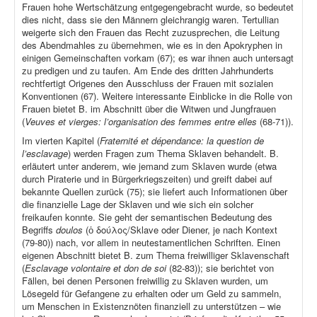
Frauen hohe Wertschätzung entgegengebracht wurde, so bedeutet
dies nicht, dass sie den Männern gleichrangig waren. Tertullian
weigerte sich den Frauen das Recht zuzusprechen, die Leitung
des Abendmahles zu übernehmen, wie es in den Apokryphen in
einigen Gemeinschaften vorkam (67); es war ihnen auch untersagt
zu predigen und zu taufen. Am Ende des dritten Jahrhunderts
rechtfertigt Origenes den Ausschluss der Frauen mit sozialen
Konventionen (67). Weitere interessante Einblicke in die Rolle von
Frauen bietet B. im Abschnitt über die Witwen und Jungfrauen
(
Veuves et vierges: l’organisation des femmes entre elles
(68-71)).
Im vierten Kapitel (
Fraternité et dépendance: la question de
l’esclavage
) werden Fragen zum Thema Sklaven behandelt. B.
erläutert unter anderem, wie jemand zum Sklaven wurde (etwa
durch Piraterie und in Bürgerkriegszeiten) und greift dabei auf
bekannte Quellen zurück (75); sie liefert auch Informationen über
die finanzielle Lage der Sklaven und wie sich ein solcher
freikaufen konnte. Sie geht der semantischen Bedeutung des
Begriffs
doulos
(ὁ δούλος/Sklave oder Diener, je nach Kontext
(79-80)) nach, vor allem in neutestamentlichen Schriften. Einen
eigenen Abschnitt bietet B. zum Thema freiwilliger Sklavenschaft
(
Esclavage volontaire et don de soi
(82-83)); sie berichtet von
Fällen, bei denen Personen freiwillig zu Sklaven wurden, um
Lösegeld für Gefangene zu erhalten oder um Geld zu sammeln,
um Menschen in Existenznöten finanziell zu unterstützen – wie