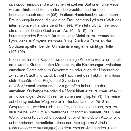
ἔμπορος, emporos) die zwischen einzelnen Stationen unterwegs
waren, Briefe und Botschaften überbrachten und für einen
Ideenaustausch sorgten (96). In diese Handelsnetze waren auch
Frauen eingebunden, die wie eine Frau namens Lydia zur Welt des
internationalen Handels gehörten (99). Wie stets gibt B. hier auch
die entscheidenden Quellen an (Ac 16, 13-15). Ein
herausragendes Beispiel für christliche Mobilität ist Irenäus von
Lyon, der aus Smyrna stammte (105). Auch die Familien der
Soldaten spielten bei der Christianisierung eine wichtige Rolle
(107-109).
In den letzten drei Kapiteln werden einige Aspekte weiter entfaltet,
so etwa die Kirchen in den Metropolen, die Beziehungen zwischen
einzelnen Gemeinden im Gesamtreich oder auch der Unterschied
zwischen Stadt und Land. B. geht auch auf das Faktum ein, dass
sich Bischöfe einer Region auf Synoden (ἡ
σύνοδος/concilium/synode, 129) getroffen haben, um den
einzelnen Kirchengemeinden die Möglichkeit einzuräumen, effektiv
an notwendigen Beschlüssen teilzunehmen (Kapitel VI). Hinweise
auf den synodalen Weg, wie er in Deutschland seit 2018 im
Gespräch ist, werden nicht geliefert, offensichtlich auch, weil es
sich hierbei wohl um ein deutsches Phänomen handelt, das in der
Weltkirche unterschiedlich betrachtet wird. Im siebten Kapitel wird
unter anderem thematisiert, dass der theologische Aufruhr
(
l’effervescence théologique
) ab dem zweiten Jahrhundert in der