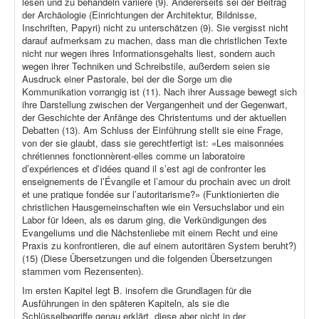
lesen und zu behandeln variiere (9). Andererseits sei der Beitrag
der Archäologie (Einrichtungen der Architektur, Bildnisse,
Inschriften, Papyri) nicht zu unterschätzen (9). Sie vergisst nicht
darauf aufmerksam zu machen, dass man die christlichen Texte
nicht nur wegen ihres Informationsgehalts liest, sondern auch
wegen ihrer Techniken und Schreibstile, außerdem seien sie
Ausdruck einer Pastorale, bei der die Sorge um die
Kommunikation vorrangig ist (11). Nach ihrer Aussage bewegt sich
ihre Darstellung zwischen der Vergangenheit und der Gegenwart,
der Geschichte der Anfänge des Christentums und der aktuellen
Debatten (13). Am Schluss der Einführung stellt sie eine Frage,
von der sie glaubt, dass sie gerechtfertigt ist: «Les maisonnées
chrétiennes fonctionnèrent-elles comme un laboratoire
d’expériences et d’idées quand il s’est agi de confronter les
enseignements de l’Évangile et l’amour du prochain avec un droit
et une pratique fondée sur l’autoritarisme?» (Funktionierten die
christlichen Hausgemeinschaften wie ein Versuchslabor und ein
Labor für Ideen, als es darum ging, die Verkündigungen des
Evangeliums und die Nächstenliebe mit einem Recht und eine
Praxis zu konfrontieren, die auf einem autoritären System beruht?)
(15) (Diese Übersetzungen und die folgenden Übersetzungen
stammen vom Rezensenten).
Im ersten Kapitel legt B. insofern die Grundlagen für die
Ausführungen in den späteren Kapiteln, als sie die
Schlüsselbegriffe genau erklärt, diese aber nicht in der