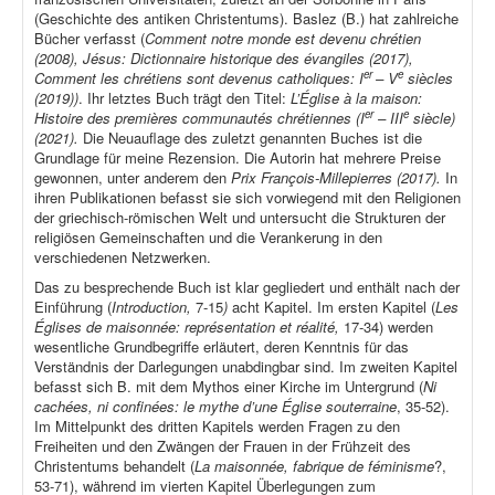
(Geschichte des antiken Christentums). Baslez (B.) hat zahlreiche
Bücher verfasst (
Comment notre monde est devenu chrétien
(2008), Jésus: Dictionnaire historique des évangiles (2017),
er
e
Comment les chrétiens sont devenus catholiques: I
– V
siècles
(2019))
. Ihr letztes Buch trägt den Titel:
L’Église à la maison:
er
e
Histoire des premières communautés chrétiennes (I
– III
siècle)
(2021).
Die Neuauflage des zuletzt genannten Buches ist die
Grundlage für meine Rezension. Die Autorin hat mehrere Preise
gewonnen, unter anderem den
Prix François-Millepierres (2017).
In
ihren Publikationen befasst sie sich vorwiegend mit den Religionen
der griechisch-römischen Welt und untersucht die Strukturen der
religiösen Gemeinschaften und die Verankerung in den
verschiedenen Netzwerken.
Das zu besprechende Buch ist klar gegliedert und enthält nach der
Einführung (
Introduction,
7-15
)
acht Kapitel. Im ersten Kapitel (
Les
Églises de maisonnée: représentation et réalité,
17-34) werden
wesentliche Grundbegriffe erläutert, deren Kenntnis für das
Verständnis der Darlegungen unabdingbar sind. Im zweiten Kapitel
befasst sich B. mit dem Mythos einer Kirche im Untergrund (
Ni
cachées, ni confinées: le mythe d’une Église souterraine
, 35-52).
Im Mittelpunkt des dritten Kapitels werden Fragen zu den
Freiheiten und den Zwängen der Frauen in der Frühzeit des
Christentums behandelt (
La maisonnée, fabrique de féminisme
?,
53-71), während im vierten Kapitel Überlegungen zum