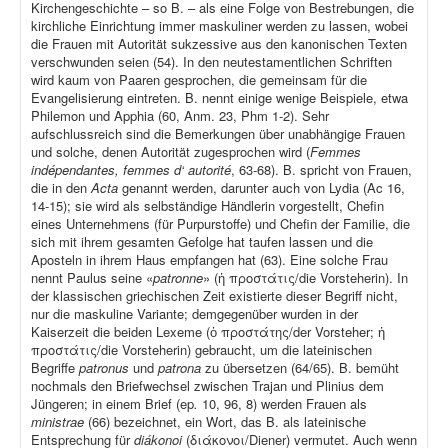
Kirchengeschichte – so B. – als eine Folge von Bestrebungen, die
kirchliche Einrichtung immer maskuliner werden zu lassen, wobei
die Frauen mit Autorität sukzessive aus den kanonischen Texten
verschwunden seien (54). In den neutestamentlichen Schriften
wird kaum von Paaren gesprochen, die gemeinsam für die
Evangelisierung eintreten. B. nennt einige wenige Beispiele, etwa
Philemon und Apphia (60, Anm. 23, Phm 1-2). Sehr
aufschlussreich sind die Bemerkungen über unabhängige Frauen
und solche, denen Autorität zugesprochen wird (
Femmes
indépendantes, femmes d‘ autorité
, 63-68). B. spricht von Frauen,
die in den
Acta
genannt werden, darunter auch von Lydia (Ac 16,
14-15); sie wird als selbständige Händlerin vorgestellt, Chefin
eines Unternehmens (für Purpurstoffe) und Chefin der Familie, die
sich mit ihrem gesamten Gefolge hat taufen lassen und die
Aposteln in ihrem Haus empfangen hat (63). Eine solche Frau
nennt Paulus seine «
patronne
» (ἡ προστάτις/die Vorsteherin). In
der klassischen griechischen Zeit existierte dieser Begriff nicht,
nur die maskuline Variante; demgegenüber wurden in der
Kaiserzeit die beiden Lexeme (ὁ προστάτης/der Vorsteher; ἡ
προστάτις/die Vorsteherin) gebraucht, um die lateinischen
Begriffe
patronus
und
patrona
zu übersetzen (64/65). B. bemüht
nochmals den Briefwechsel zwischen Trajan und Plinius dem
Jüngeren; in einem Brief (ep
.
10, 96, 8) werden Frauen als
ministrae
(66) bezeichnet, ein Wort, das B. als lateinische
Entsprechung für
diákonoi
(διάκονοι/Diener) vermutet. Auch wenn