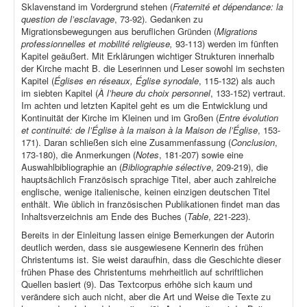
Sklavenstand im Vordergrund stehen (
Fraternité et dépendance: la
question de l’esclavage
, 73-92). Gedanken zu
Migrationsbewegungen aus beruflichen Gründen (
Migrations
professionnelles et mobilité religieuse,
93-113) werden im fünften
Kapitel geäußert. Mit Erklärungen wichtiger Strukturen innerhalb
der Kirche macht B. die Leserinnen und Leser sowohl im sechsten
Kapitel (
Églises en réseaux, Église synodale
, 115-132) als auch
im siebten Kapitel (
À l’heure du choix personnel
, 133-152) vertraut.
Im achten und letzten Kapitel geht es um die Entwicklung und
Kontinuität der Kirche im Kleinen und im Großen (
Entre évolution
et continuité: de l’Église à la maison à la Maison de l’Église
, 153-
171). Daran schließen sich eine Zusammenfassung (
Conclusion
,
173-180), die Anmerkungen (
Notes
, 181-207) sowie eine
Auswahlbibliographie an (
Bibliographie sélective
, 209-219), die
hauptsächlich Französisch sprachige Titel, aber auch zahlreiche
englische, wenige italienische, keinen einzigen deutschen Titel
enthält. Wie üblich in französischen Publikationen findet man das
Inhaltsverzeichnis am Ende des Buches (
Table
, 221-223).
Bereits in der Einleitung lassen einige Bemerkungen der Autorin
deutlich werden, dass sie ausgewiesene Kennerin des frühen
Christentums ist. Sie weist daraufhin, dass die Geschichte dieser
frühen Phase des Christentums mehrheitlich auf schriftlichen
Quellen basiert (9). Das Textcorpus erhöhe sich kaum und
verändere sich auch nicht, aber die Art und Weise die Texte zu