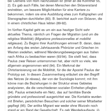
bei Clemens von Rom nachzulesen ist (Brief an die Korinther 55,
2). Es gab auch Fälle, bei denen Menschen den Sklavenstand
erstrebten, um bessere Möglichkeiten für eine Karriere zu
bekommen, indem sie eine Ausbildung etwa zum Kalligraphen und
Stenographen durchliefen (83). B. berichtet auch von Sklaven, die
in einem christlichen Haus lebten (89-92).
Im fünften Kapitel geht es um ein aus heutiger Sicht sehr
aktuelles Thema, nämlich um Fragen der Migration (und um die
religiöse Mobilität) (
Migrations professionnelles et mobilité
religieuse
). Zu Beginn ihrer Ausführungen erinnert B. daran, dass
am Anfang des ersten Jahrtausends Phönizier und Griechen im
Westen siedelten, während Wanderungsbewegungen aus Italien
nach Afrika zu beobachten waren (93/94). Sie stellt fest, dass
Paulus zwar Reisen unternommen hat, aber nicht so viele, wie
allgemein angenommen wird (94). Ein Merkmal der
Christianisierung sei die Mobilität, für die der Apostel Paulus der
Prototyp sei. In diesem Zusammenhang erläutert sie den Begriff
des Netzes (
le réseau
), der von der Soziologie kommt; mit ihm
könne man die Beziehungen in der Struktur eines Gebietes
analysieren, die die verschiedenen sozialen Einheiten pflegten
(94). Paulus entwickelte ein Netz, das auf familiäre Bande
gründete und professionell ausgerichtet war. Die Kontakte wurden
mit Briefen, persönlichen Besuchen und solcher seiner Mitarbeiter
gepflegt (95). Der antike Migrant war weder ohne Wurzeln noch
stand er am Rand der Gesellschaft. Es gab Wanderkaufleute, (ὁ