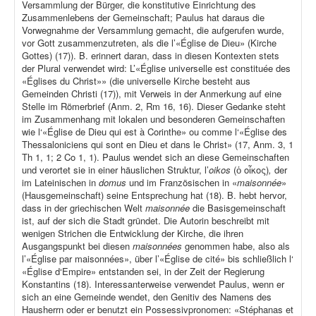
Versammlung der Bürger, die konstitutive Einrichtung des
Zusammenlebens der Gemeinschaft; Paulus hat daraus die
Vorwegnahme der Versammlung gemacht, die aufgerufen wurde,
vor Gott zusammenzutreten, als die l’«Église de Dieu» (Kirche
Gottes) (17)). B. erinnert daran, dass in diesen Kontexten stets
der Plural verwendet wird: L’«Église universelle est constituée des
«Églises du Christ»» (die universelle Kirche besteht aus
Gemeinden Christi (17)), mit Verweis in der Anmerkung auf eine
Stelle im Römerbrief (Anm. 2, Rm 16, 16). Dieser Gedanke steht
im Zusammenhang mit lokalen und besonderen Gemeinschaften
wie l‘«Église de Dieu qui est à Corinthe» ou comme l‘«Église des
Thessaloniciens qui sont en Dieu et dans le Christ» (17, Anm. 3, 1
Th 1, 1; 2 Co 1, 1). Paulus wendet sich an diese Gemeinschaften
und verortet sie in einer häuslichen Struktur, l’
oikos
(ὁ οἶκος)
,
der
im Lateinischen in
domus
und im Französischen in «
maisonnée
»
(Hausgemeinschaft) seine Entsprechung hat (18). B. hebt hervor,
dass in der griechischen Welt
maisonnée
die Basisgemeinschaft
ist, auf der sich die Stadt gründet. Die Autorin beschreibt mit
wenigen Strichen die Entwicklung der Kirche, die ihren
Ausgangspunkt bei diesen
maisonnées
genommen habe, also als
l’«Église par maisonnées», über l’«Église de cité» bis schließlich l‘
«Église d‘Empire» entstanden sei, in der Zeit der Regierung
Konstantins (18). Interessanterweise verwendet Paulus, wenn er
sich an eine Gemeinde wendet, den Genitiv des Namens des
Hausherrn oder er benutzt ein Possessivpronomen: «Stéphanas et