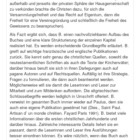
außerhalb und jenseits der privaten Sphäre der Hausgemeinschaft
zu verkünden brachte die Christen dazu, für sich die
Versammlungsfreiheit und das Recht auf Eigentum, dann die
Freiheit für eine Vereinsgründung und schließlich die Freiheit des
Gewissens zu beanspruchen).
Als Fazit ergibt sich, dass B. einen nachvollziehbaren Aufbau des
Buches und eine klare Strukturierung der einzelnen Kapitel
realisiert hat. Es werden entscheidende Grundbegriffe erläutert. B.
greift auf wichtige französische und englische Publikationen
zurück. Sie kennt sehr genau die christlichen Quellen, sowohl die
neutestamentlichen Schriften als auch die Texte der Kirchenväter;
darüber hinaus beruft sie sich in ihren Darlegungen auch auf
pagane Autoren und auf Rechtsquellen. Auffällig ist ihre Strategie,
Fragen zu formulieren, die dann auch beantwortet werden.
Möglicherweise will sie damit die Leserinnen und Leser zur
Mitarbeit und zum Mitdenken auffordern. Die altgriechischen
Schlüsselbegriffe werden lediglich in Umschrift offeriert. B.
verweist im gesamten Buch immer wieder auf Paulus, dem sie
auch eine eigene Publikation gewidmet hat (Dies., Saint Paul.
Artisan d’ un monde chrétien. Fayard Paris 1991). B. bietet viele
Informationen über die ersten christlichen Jahrhunderte und
darüber hinaus. Zahlreiche interessante Details liefert sie
en
passant
, damit die Leserinnen und Leser ihre Ausführungen
besser einordnen können. Es wäre nützlich, wenn das Buch auch