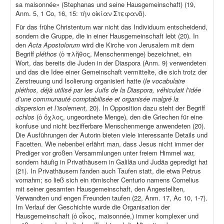
sa maisonnée» (Stephanas und seine Hausgemeinschaft) (19,
Anm. 5, 1 Co, 16, 15: τὴν οἰκίαν Στεφανᾶ).
Für das frühe Christentum war nicht das Individuum entscheidend,
sondern die Gruppe, die in einer Hausgemeinschaft lebt (20). In
den
Acta Apostolorum
wird die Kirche von Jerusalem mit dem
Begriff
pléthos
(ὁ πλῆθος, Menschenmenge) bezeichnet, ein
Wort, das bereits die Juden in der Diaspora (Anm. 9) verwendeten
und das die Idee einer Gemeinschaft vermittelte, die sich trotz der
Zerstreuung und Isolierung organisiert hatte (
le vocabulaire
pléthos, déjà utilisé par les Juifs de la Diaspora, véhiculait l’idée
d’une communauté comptabilisée et organisée malgré la
dispersion et l’isolement,
20). In Opposition dazu steht der Begriff
ochlos
(ὁ ὄχλος, ungeordnete Menge), den die Griechen für eine
konfuse und nicht bezifferbare Menschenmenge anwendeten (20).
Die Ausführungen der Autorin bieten viele interessante Details und
Facetten. Wie nebenbei erfährt man, dass Jesus nicht immer der
Prediger vor großen Versammlungen unter freiem Himmel war,
sondern häufig in Privathäusern in Galiläa und Judäa gepredigt hat
(21). In Privathäusern fanden auch Taufen statt, die etwa Petrus
vornahm; so ließ sich ein römischer Centurio namens Cornelius
mit seiner gesamten Hausgemeinschaft, den Angestellten,
Verwandten und engen Freunden taufen (22, Anm. 17, Ac 10, 1-7).
Im Verlauf der Geschichte wurde die Organisation der
Hausgemeinschaft (ὁ οἶκος, maisonnée,) immer komplexer und