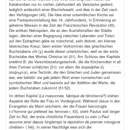
Katakomben nur im vierten Jahrhundert als Verstecke gedient,
lediglich anlässlich einer Bischofswahl, und dies in der Zeit nach
den Verfolgungen (45). Die Idee einer unterirdischen Kirche sei
eine Fantasievorstellung des 19. Jahrhunderts, in Erinnerung an
geheime Messen in der Zeit der Französischen Revolution (45).
Die antiken Nekropolen, die an den Ausfallstraßen der Städte
lagen, dienten einer Begegnung zwischen Lebenden und Toten;
auf den Epitaphien gebe es manchmal, sehr diskret, ein kleines
lateinisches Kreuz; beim ersten Vorkommen des griechischen
Buchstabens
chi
(χ) wurde dieser unterstrichen, weil es der erste
Buchstabe des Wortes Christus ist (51). Am Schluss des Kapitels
erwähnt B. die Verschlüsselungstechnik, die die Kirchenväter in all
ihren Formen schätzten (51); vor allem die
isopséphie
(ἡ
ἰσοψηφία), eine Technik, die den Griechen und Juden gemeinsam
war, war beliebt: sie gab jedem Wort einen numerischen und
symbolischen Wert und basierte auf der Addition der Werte, die
jedem Buchstaben zukommt (51/52).
Im dritten Kapitel (
La maisonnée, fabrique de féminisme
?) stehen
Aspekte der Rolle der Frau im Vordergrund. Während Jesus in den
Evangelien als Mann erscheint, der die Frauen bevorzugte
(«
l’homme qui préférait les femmes»
, 53), steht Paulus seit langer
Zeit im Ruf, der erste christliche Frauenfeind zu sein («
Paul
assume ainsi depuis longtemps la réputation de premier misogyne
chrétien»
( 54)). In seiner Nachfolge lese sich die