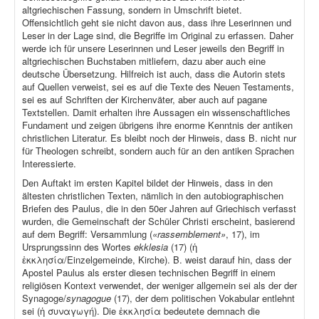
altgriechischen Fassung, sondern in Umschrift bietet.
Offensichtlich geht sie nicht davon aus, dass ihre Leserinnen und
Leser in der Lage sind, die Begriffe im Original zu erfassen. Daher
werde ich für unsere Leserinnen und Leser jeweils den Begriff in
altgriechischen Buchstaben mitliefern, dazu aber auch eine
deutsche Übersetzung. Hilfreich ist auch, dass die Autorin stets
auf Quellen verweist, sei es auf die Texte des Neuen Testaments,
sei es auf Schriften der Kirchenväter, aber auch auf pagane
Textstellen. Damit erhalten ihre Aussagen ein wissenschaftliches
Fundament und zeigen übrigens ihre enorme Kenntnis der antiken
christlichen Literatur. Es bleibt noch der Hinweis, dass B. nicht nur
für Theologen schreibt, sondern auch für an den antiken Sprachen
Interessierte.
Den Auftakt im ersten Kapitel bildet der Hinweis, dass in den
ältesten christlichen Texten, nämlich in den autobiographischen
Briefen des Paulus, die in den 50er Jahren auf Griechisch verfasst
wurden, die Gemeinschaft der Schüler Christi erscheint, basierend
auf dem Begriff: Versammlung (
«rassemblement»
, 17), im
Ursprungssinn des Wortes
ekklesia
(17) (ἡ
ἐκκλησία/Einzelgemeinde, Kirche). B. weist darauf hin, dass der
Apostel Paulus als erster diesen technischen Begriff in einem
religiösen Kontext verwendet, der weniger allgemein sei als der der
Synagoge/
synagogue
(17), der dem politischen Vokabular entlehnt
sei (ἡ συναγωγή). Die ἐκκλησία bedeutete demnach die