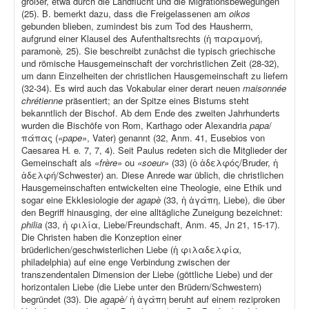
größer, etwa durch die Landflucht und die Migrationsbewegungen
(25). B. bemerkt dazu, dass die Freigelassenen am
oikos
gebunden blieben, zumindest bis zum Tod des Hausherrn,
aufgrund einer Klausel des Aufenthaltsrechts (ἡ παραμονή,
paramonè
,
25). Sie beschreibt zunächst die typisch griechische
und römische Hausgemeinschaft der vorchristlichen Zeit (28-32),
um dann Einzelheiten der christlichen Hausgemeinschaft zu liefern
(32-34). Es wird auch das Vokabular einer derart neuen
maisonnée
chrétienne
präsentiert; an der Spitze eines Bistums steht
bekanntlich der Bischof. Ab dem Ende des zweiten Jahrhunderts
wurden die Bischöfe von Rom, Karthago oder Alexandria
papa
/
πάπας (
«pape»
, Vater) genannt (32, Anm. 41, Eusebios von
Caesarea H
.
e
.
7, 7, 4). Seit Paulus redeten sich die Mitglieder der
Gemeinschaft als
«frère»
ou
«soeur»
(33) (ὁ ἀδελφός/Bruder, ἡ
ἀδελφή/Schwester) an. Diese Anrede war üblich, die christlichen
Hausgemeinschaften entwickelten eine Theologie, eine Ethik und
sogar eine Ekklesiologie der
agapè
(33, ἡ ἀγάπη, Liebe), die über
den Begriff hinausging, der eine alltägliche Zuneigung bezeichnet:
philia
(33, ἡ φιλία, Liebe/Freundschaft, Anm. 45, Jn 21, 15-17).
Die Christen haben die Konzeption einer
brüderlichen/geschwisterlichen Liebe (ἡ φιλαδελφία
,
philadelphia) auf eine enge Verbindung zwischen der
transzendentalen Dimension der Liebe (göttliche Liebe) und der
horizontalen Liebe (die Liebe unter den Brüdern/Schwestern)
begründet (33). Die
agapè/
ἡ ἀγάπη beruht auf einem reziproken