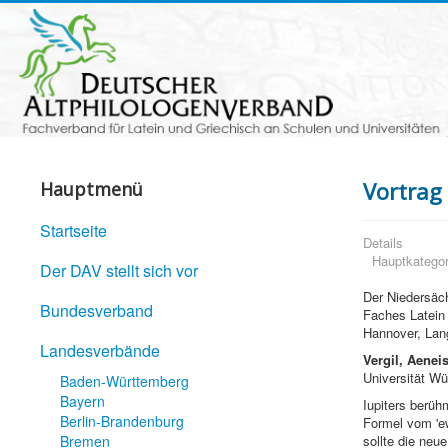
Vortrag
Hauptmenü
Startseite
Details
Hauptkategor
Der DAV stellt sich vor
Der Niedersäch
Bundesverband
Faches Latei
Hannover, Lan
Landesverbände
Vergil, Aenei
Universität Wü
Baden-Württemberg
Bayern
Iupiters berüh
Berlin-Brandenburg
Formel vom 'ew
Bremen
sollte die neu