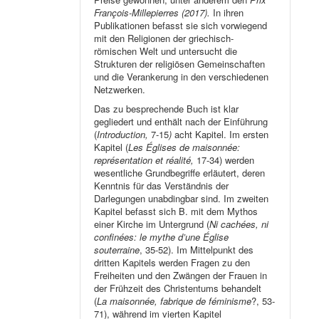
François-Millepierres (2017).
In ihren
Publikationen befasst sie sich vorwiegend
mit den Religionen der griechisch-
römischen Welt und untersucht die
Strukturen der religiösen Gemeinschaften
und die Verankerung in den verschiedenen
Netzwerken.
Das zu besprechende Buch ist klar
gegliedert und enthält nach der Einführung
(
Introduction,
7-15
)
acht Kapitel. Im ersten
Kapitel (
Les Églises de maisonnée:
représentation et réalité,
17-34) werden
wesentliche Grundbegriffe erläutert, deren
Kenntnis für das Verständnis der
Darlegungen unabdingbar sind. Im zweiten
Kapitel befasst sich B. mit dem Mythos
einer Kirche im Untergrund (
Ni cachées, ni
confinées: le mythe d’une Église
souterraine
, 35-52). Im Mittelpunkt des
dritten Kapitels werden Fragen zu den
Freiheiten und den Zwängen der Frauen in
der Frühzeit des Christentums behandelt
(
La maisonnée, fabrique de féminisme
?, 53-
71), während im vierten Kapitel