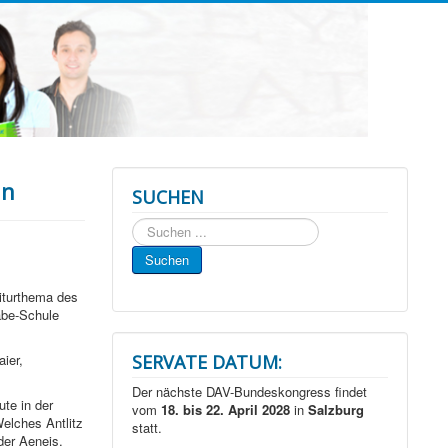
in
SUCHEN
Suchen
...
Suchen
biturthema des
abe-Schule
ier,
SERVATE DATUM:
Der nächste DAV-Bundeskongress findet
te in der
vom
18. bis 22. April 2028
in
Salzburg
Welches Antlitz
statt.
der Aeneis.