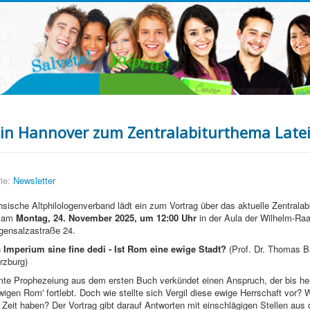
 in Hannover zum Zentralabiturthema Late
ie:
Newsletter
sische Altphilologenverband lädt ein zum Vortrag über das aktuelle Zentrala
n am
Montag, 24. November 2025, um 12:00 Uhr
in der Aula der Wilhelm-Ra
gensalzastraße 24.
s Imperium sine fine dedi - Ist Rom eine ewige Stadt?
(Prof. Dr. Thomas Ba
rzburg)
mte Prophezeiung aus dem ersten Buch verkündet einen Anspruch, der bis heu
igen Rom' fortlebt. Doch wie stellte sich Vergil diese ewige Herrschaft vor? 
e Zeit haben? Der Vortrag gibt darauf Antworten mit einschlägigen Stellen aus 