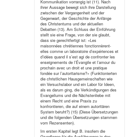
Kommunikation vorrangig ist (11). Nach
ihrer Aussage bewegt sich ihre Darstellung
zwischen der Vergangenheit und der
Gegenwart, der Geschichte der Anfänge
des Christentums und der aktuellen
Debatten (13). Am Schluss der Einführung
stellt sie eine Frage, von der sie glaubt,
dass sie gerechtfertigt ist: «Les
maisonnées chrétiennes fonctionnèrent-
elles comme un laboratoire d’expériences et
d’idées quand il s’est agi de confronter les
enseignements de l’Évangile et l’amour du
prochain avec un droit et une pratique
fondée sur l’autoritarisme?» (Funktionierten
die christlichen Hausgemeinschaften wie
ein Versuchslabor und ein Labor für Ideen,
als es darum ging, die Verkündigungen des
Evangeliums und die Nächstenliebe mit
einem Recht und eine Praxis zu
konfrontieren, die auf einem autoritären
System beruht?) (15) (Diese Übersetzungen
und die folgenden Übersetzungen stammen
vom Rezensenten).
Im ersten Kapitel legt B. insofern die
Grundlagen für die Ausführungen in den