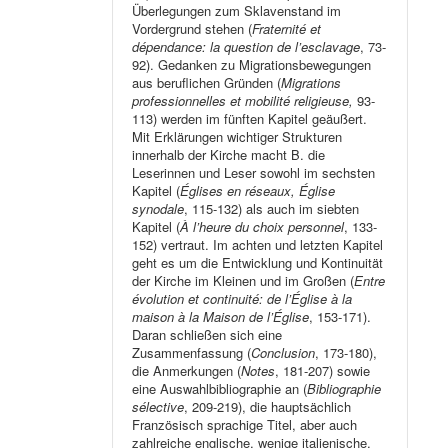
Überlegungen zum Sklavenstand im
Vordergrund stehen (
Fraternité et
dépendance: la question de l’esclavage
, 73-
92). Gedanken zu Migrationsbewegungen
aus beruflichen Gründen (
Migrations
professionnelles et mobilité religieuse,
93-
113) werden im fünften Kapitel geäußert.
Mit Erklärungen wichtiger Strukturen
innerhalb der Kirche macht B. die
Leserinnen und Leser sowohl im sechsten
Kapitel (
Églises en réseaux, Église
synodale
, 115-132) als auch im siebten
Kapitel (
À l’heure du choix personnel
, 133-
152) vertraut. Im achten und letzten Kapitel
geht es um die Entwicklung und Kontinuität
der Kirche im Kleinen und im Großen (
Entre
évolution et continuité: de l’Église à la
maison à la Maison de l’Église
, 153-171).
Daran schließen sich eine
Zusammenfassung (
Conclusion
, 173-180),
die Anmerkungen (
Notes
, 181-207) sowie
eine Auswahlbibliographie an (
Bibliographie
sélective
, 209-219), die hauptsächlich
Französisch sprachige Titel, aber auch
zahlreiche englische, wenige italienische,