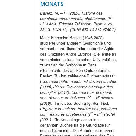
MONATS
Baslez, M. – F. (2026), Histoire des
er
premières communautés chrétiennes. I
-
e
III
siècle. Éditions Tallandier, Paris 2026.
224 S. EUR 10,- (ISBN 979-10-210-6766-0).
Marie-Françoise Baslez (1946-2022)
studierte unter anderem Geschichte und
verfasste ihre Dissertation unter der Ägide
des Gräzisten André Laronde. Sie lehrte an
verschiedenen französischen Universitäten,
zuletzt an der Sorbonne in Paris
(Geschichte des antiken Christentums).
Baslez (B.) hat zahlreiche Bücher verfasst
(
Comment notre monde est devenu chrétien
(2008), Jésus: Dictionnaire historique des
évangiles (2017), Comment les chrétiens
er
e
sont devenus catholiques: I
– V
siècles
(2019))
. Ihr letztes Buch trägt den Titel:
L’Église à la maison: Histoire des premières
er
e
communautés chrétiennes (I
– III
siècle)
(2021).
Die Neuauflage des zuletzt
genannten Buches ist die Grundlage für
meine Rezension. Die Autorin hat mehrere
Preise gewonnen, unter anderem den
Prix