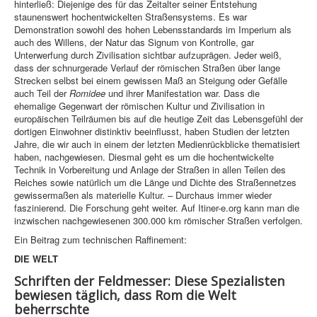
hinterließ: Diejenige des für das Zeitalter seiner Entstehung
staunenswert hochentwickelten Straßensystems. Es war
Demonstration sowohl des hohen Lebensstandards im Imperium als
auch des Willens, der Natur das Signum von Kontrolle, gar
Unterwerfung durch Zivilisation sichtbar aufzuprägen. Jeder weiß,
dass der schnurgerade Verlauf der römischen Straßen über lange
Strecken selbst bei einem gewissen Maß an Steigung oder Gefälle
auch Teil der
Romidee
und ihrer Manifestation war. Dass die
ehemalige Gegenwart der römischen Kultur und Zivilisation in
europäischen Teilräumen bis auf die heutige Zeit das Lebensgefühl der
dortigen Einwohner distinktiv beeinflusst, haben Studien der letzten
Jahre, die wir auch in einem der letzten Medienrückblicke thematisiert
haben, nachgewiesen. Diesmal geht es um die hochentwickelte
Technik in Vorbereitung und Anlage der Straßen in allen Teilen des
Reiches sowie natürlich um die Länge und Dichte des Straßennetzes
gewissermaßen als materielle Kultur. – Durchaus immer wieder
faszinierend. Die Forschung geht weiter. Auf Itiner-e.org kann man die
inzwischen nachgewiesenen 300.000 km römischer Straßen verfolgen.
Ein Beitrag zum technischen Raffinement:
DIE WELT
Schriften der Feldmesser: Diese Spezialisten
bewiesen täglich, dass Rom die Welt
beherrschte