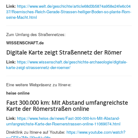
Link:
https://www.welt.de/geschichte/article68d3b5874a958e24fe6c04
37/Roemisches-Reich-Gerade-Strassen-heiliger-Boden-so-plante-Rom-
seine-Macht.html
Zum Umfang des Straßennetzes:
WISSENSCHAFT.de
Digitale Karte zeigt Straßennetz der Römer
Link:
https://www.wissenschaft.de/geschichte-archaeologie/digitale-
karte-zeigt-strassennetz-der-roemer/
Eine weitere Webpräsenz zu Itiner-e:
heise online
Fast 300.000 km: Mit Abstand umfangreichste
Karte der Römerstraßen online
Link:
https://www.heise.de/news/Fast-300-000-km-Mit-Abstand-
umfangreichste-Karte-der-Roemerstrassen-online-11069074.html
Direktlink zu Itiner-e auf Youtube:
https://www.youtube.com/watch?
v=OTSe7MsJXbo&t=98s