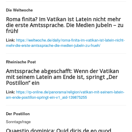
Die Weltwoche
Roma finita? Im Vatikan ist Latein nicht mehr
die erste Amtssprache. Die Medien jubeln – zu
früh!
Link:
https://weltwoche.de/daily/roma-finita-im-vatikan-ist-latein-nicht-
mehr-die-erste-amtssprache-die-medien-jubeln-zu-frueh/
Rheinische Post
Amtssprache abgeschafft: Wenn der Vatikan
mit seinem Latein am Ende ist, springt „Der
Postillon“ ein
Link:
https://rp-online.de/panorama/religion/vatikan-mit-seinem-latein-
am-ende-postillon-springt-ein-v1_aid-139875255
Der Postillon
Sonntagsfrage
Quaestio dominica: Quid dicis de eo quod