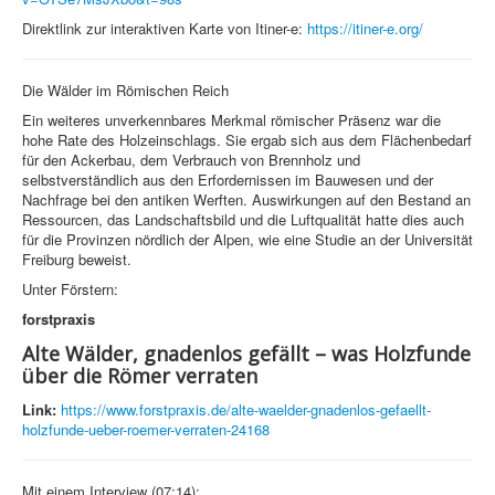
Direktlink zur interaktiven Karte von Itiner-e:
https://itiner-e.org/
Die Wälder im Römischen Reich
Ein weiteres unverkennbares Merkmal römischer Präsenz war die
hohe Rate des Holzeinschlags. Sie ergab sich aus dem Flächenbedarf
für den Ackerbau, dem Verbrauch von Brennholz und
selbstverständlich aus den Erfordernissen im Bauwesen und der
Nachfrage bei den antiken Werften. Auswirkungen auf den Bestand an
Ressourcen, das Landschaftsbild und die Luftqualität hatte dies auch
für die Provinzen nördlich der Alpen, wie eine Studie an der Universität
Freiburg beweist.
Unter Förstern:
forstpraxis
Alte Wälder, gnadenlos gefällt – was Holzfunde
über die Römer verraten
Link:
https://www.forstpraxis.de/alte-waelder-gnadenlos-gefaellt-
holzfunde-ueber-roemer-verraten-24168
Mit einem Interview (07:14):