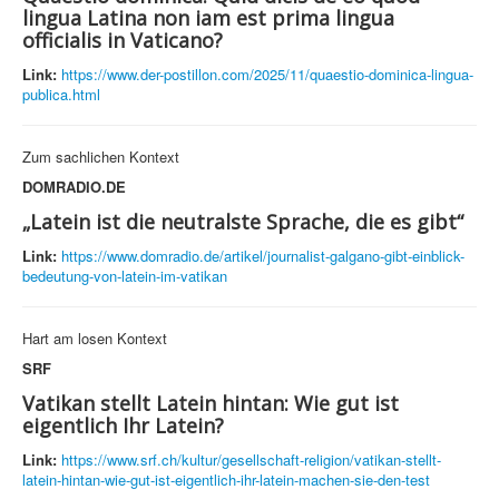
lingua Latina non iam est prima lingua
officialis in Vaticano?
Link:
https://www.der-postillon.com/2025/11/quaestio-dominica-lingua-
publica.html
Zum sachlichen Kontext
DOMRADIO.DE
„Latein ist die neutralste Sprache, die es gibt“
Link:
https://www.domradio.de/artikel/journalist-galgano-gibt-einblick-
bedeutung-von-latein-im-vatikan
Hart am losen Kontext
SRF
Vatikan stellt Latein hintan: Wie gut ist
eigentlich Ihr Latein?
Link:
https://www.srf.ch/kultur/gesellschaft-religion/vatikan-stellt-
latein-hintan-wie-gut-ist-eigentlich-ihr-latein-machen-sie-den-test