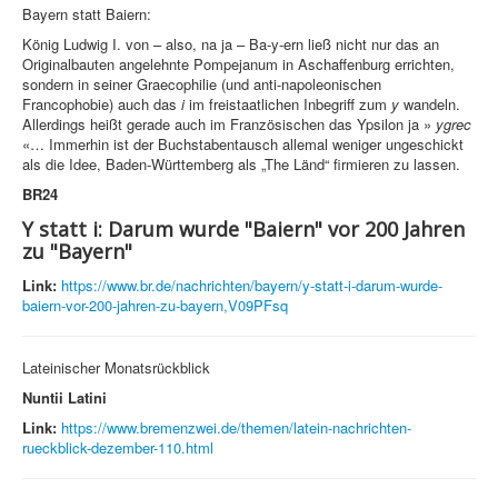
Bayern statt Baiern:
König Ludwig I. von – also, na ja – Ba-y-ern ließ nicht nur das an
Originalbauten angelehnte Pompejanum in Aschaffenburg errichten,
sondern in seiner Graecophilie (und anti-napoleonischen
Francophobie) auch das
i
im freistaatlichen Inbegriff zum
y
wandeln.
Allerdings heißt gerade auch im Französischen das Ypsilon ja »
ygrec
«… Immerhin ist der Buchstabentausch allemal weniger ungeschickt
als die Idee, Baden-Württemberg als „The Länd“ firmieren zu lassen.
BR24
Y statt i: Darum wurde "Baiern" vor 200 Jahren
zu "Bayern"
Link:
https://www.br.de/nachrichten/bayern/y-statt-i-darum-wurde-
baiern-vor-200-jahren-zu-bayern,V09PFsq
Lateinischer Monatsrückblick
Nuntii Latini
Link:
https://www.bremenzwei.de/themen/latein-nachrichten-
rueckblick-dezember-110.html