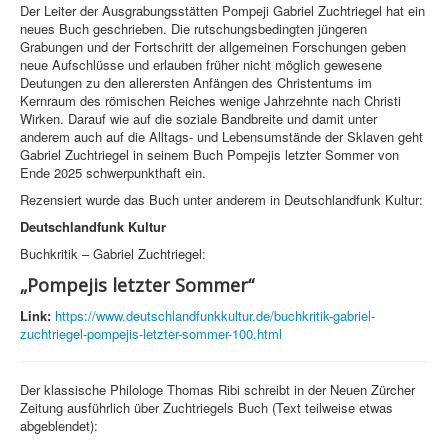
Der Leiter der Ausgrabungsstätten Pompeji Gabriel Zuchtriegel hat ein
neues Buch geschrieben. Die rutschungsbedingten jüngeren
Grabungen und der Fortschritt der allgemeinen Forschungen geben
neue Aufschlüsse und erlauben früher nicht möglich gewesene
Deutungen zu den allerersten Anfängen des Christentums im
Kernraum des römischen Reiches wenige Jahrzehnte nach Christi
Wirken. Darauf wie auf die soziale Bandbreite und damit unter
anderem auch auf die Alltags- und Lebensumstände der Sklaven geht
Gabriel Zuchtriegel in seinem Buch Pompejis letzter Sommer von
Ende 2025 schwerpunkthaft ein.
Rezensiert wurde das Buch unter anderem in Deutschlandfunk Kultur:
Deutschlandfunk Kultur
Buchkritik – Gabriel Zuchtriegel:
„Pompejis letzter Sommer“
Link:
https://www.deutschlandfunkkultur.de/buchkritik-gabriel-
zuchtriegel-pompejis-letzter-sommer-100.html
Der klassische Philologe Thomas Ribi schreibt in der Neuen Zürcher
Zeitung ausführlich über Zuchtriegels Buch (Text teilweise etwas
abgeblendet):