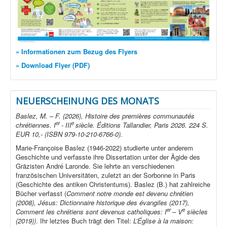
» Informationen zum Bezug des Flyers
» Download Flyer (PDF)
NEUERSCHEINUNG DES MONATS
Baslez, M. – F. (2026), Histoire des premières communautés
er
e
chrétiennes. I
- III
siècle. Éditions Tallandier, Paris 2026. 224 S.
EUR 10,- (ISBN 979-10-210-6766-0).
Marie-Françoise Baslez (1946-2022) studierte unter anderem
Geschichte und verfasste ihre Dissertation unter der Ägide des
Gräzisten André Laronde. Sie lehrte an verschiedenen
französischen Universitäten, zuletzt an der Sorbonne in Paris
(Geschichte des antiken Christentums). Baslez (B.) hat zahlreiche
Bücher verfasst (
Comment notre monde est devenu chrétien
(2008), Jésus: Dictionnaire historique des évangiles (2017),
er
e
Comment les chrétiens sont devenus catholiques: I
– V
siècles
(2019))
. Ihr letztes Buch trägt den Titel:
L’Église à la maison: