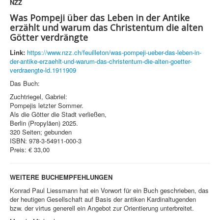
NZZ
Was Pompeji über das Leben in der Antike
erzählt und warum das Christentum die alten
Götter verdrängte
Link:
https://www.nzz.ch/feuilleton/was-pompeji-ueber-das-leben-in-
der-antike-erzaehlt-und-warum-das-christentum-die-alten-goetter-
verdraengte-ld.1911909
Das Buch:
Zuchtriegel, Gabriel:
Pompejis letzter Sommer.
Als die Götter die Stadt verließen,
Berlin (Propyläen) 2025.
320 Seiten; gebunden
ISBN: 978-3-54911-000-3
Preis: € 33,00
WEITERE BUCHEMPFEHLUNGEN
Konrad Paul Liessmann hat ein Vorwort für ein Buch geschrieben, das
der heutigen Gesellschaft auf Basis der antiken Kardinaltugenden
bzw. der virtus generell ein Angebot zur Orientierung unterbreitet.