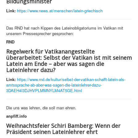
Bildungsminister
Link:
https://www.news.at/menschen/latein-griechisch
Das RND hat nach Kippen des Lateinobligatoriums im Vatikan mit
unserem Pressesprecher gesprochen:
RND
Regelwerk für Vatikanangestellte
überarbeitet: Selbst der Vatikan ist mit seinem
Latein am Ende – aber was sagen die
Lateinlehrer dazu?
Link:
https://www.rnd.de/kultur/selbst-der-vatikan-schafft-latein-als-
amtssprache-ab-aber-was-sagen-die-lateinlehrer-dazu-
3DAEH4I3DJHVPLMMNYLM4AT5GE.html
Die uns was lehren, die soll man ehren.
anpfiff.info
Weihnachtsfeier Schiri Bamberg: Wenn der
Präsident seinen Lateinlehrer ehrt