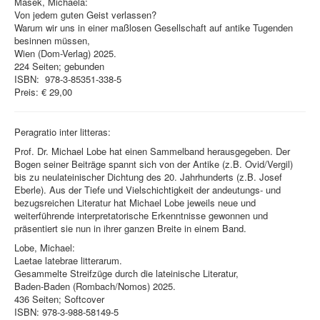
Masek, Michaela:
Von jedem guten Geist verlassen?
Warum wir uns in einer maßlosen Gesellschaft auf antike Tugenden
besinnen müssen,
Wien (Dom-Verlag) 2025.
224 Seiten; gebunden
ISBN: ‎ 978-3-85351-338-5
Preis: € 29,00
Peragratio inter litteras:
Prof. Dr. Michael Lobe hat einen Sammelband herausgegeben. Der
Bogen seiner Beiträge spannt sich von der Antike (z.B. Ovid/Vergil)
bis zu neulateinischer Dichtung des 20. Jahrhunderts (z.B. Josef
Eberle). Aus der Tiefe und Vielschichtigkeit der andeutungs- und
bezugsreichen Literatur hat Michael Lobe jeweils neue und
weiterführende interpretatorische Erkenntnisse gewonnen und
präsentiert sie nun in ihrer ganzen Breite in einem Band.
Lobe, Michael:
Laetae latebrae litterarum.
Gesammelte Streifzüge durch die lateinische Literatur,
Baden-Baden (Rombach/Nomos) 2025.
436 Seiten; Softcover
ISBN: 978-3-988-58149-5