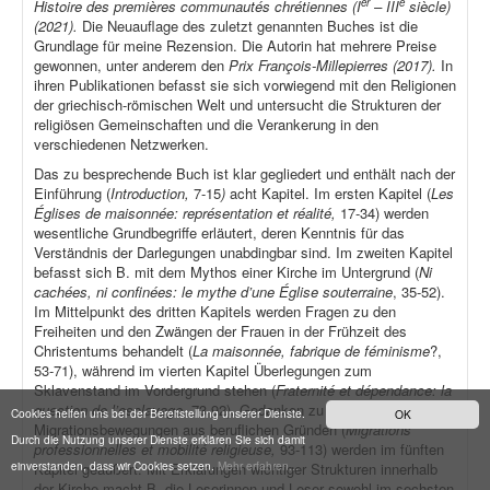
er
e
Histoire des premières communautés chrétiennes (I
– III
siècle)
(2021).
Die Neuauflage des zuletzt genannten Buches ist die
Grundlage für meine Rezension. Die Autorin hat mehrere Preise
gewonnen, unter anderem den
Prix François-Millepierres (2017).
In
ihren Publikationen befasst sie sich vorwiegend mit den Religionen
der griechisch-römischen Welt und untersucht die Strukturen der
religiösen Gemeinschaften und die Verankerung in den
verschiedenen Netzwerken.
Das zu besprechende Buch ist klar gegliedert und enthält nach der
Einführung (
Introduction,
7-15
)
acht Kapitel. Im ersten Kapitel (
Les
Églises de maisonnée: représentation et réalité,
17-34) werden
wesentliche Grundbegriffe erläutert, deren Kenntnis für das
Verständnis der Darlegungen unabdingbar sind. Im zweiten Kapitel
befasst sich B. mit dem Mythos einer Kirche im Untergrund (
Ni
cachées, ni confinées: le mythe d’une Église souterraine
, 35-52).
Im Mittelpunkt des dritten Kapitels werden Fragen zu den
Freiheiten und den Zwängen der Frauen in der Frühzeit des
Christentums behandelt (
La maisonnée, fabrique de féminisme
?,
53-71), während im vierten Kapitel Überlegungen zum
Sklavenstand im Vordergrund stehen (
Fraternité et dépendance: la
question de l’esclavage
, 73-92). Gedanken zu
Cookies helfen uns bei der Bereitstellung unserer Dienste.
OK
Migrationsbewegungen aus beruflichen Gründen (
Migrations
Durch die Nutzung unserer Dienste erklären Sie sich damit
professionnelles et mobilité religieuse,
93-113) werden im fünften
einverstanden, dass wir Cookies setzen.
Mehr erfahren...
Kapitel geäußert. Mit Erklärungen wichtiger Strukturen innerhalb
der Kirche macht B. die Leserinnen und Leser sowohl im sechsten