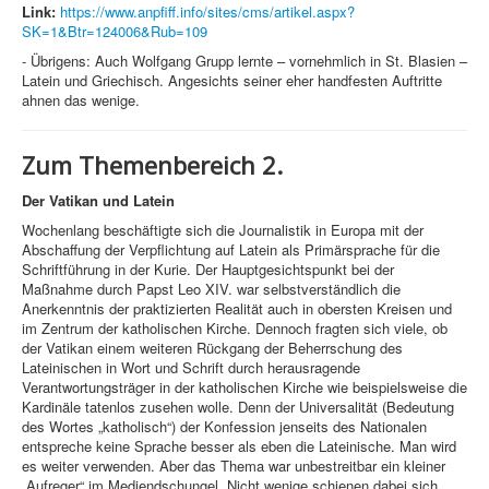
Link:
https://www.anpfiff.info/sites/cms/artikel.aspx?
SK=1&Btr=124006&Rub=109
- Übrigens: Auch Wolfgang Grupp lernte – vornehmlich in St. Blasien –
Latein und Griechisch. Angesichts seiner eher handfesten Auftritte
ahnen das wenige.
Zum Themenbereich 2.
Der Vatikan und Latein
Wochenlang beschäftigte sich die Journalistik in Europa mit der
Abschaffung der Verpflichtung auf Latein als Primärsprache für die
Schriftführung in der Kurie. Der Hauptgesichtspunkt bei der
Maßnahme durch Papst Leo XIV. war selbstverständlich die
Anerkenntnis der praktizierten Realität auch in obersten Kreisen und
im Zentrum der katholischen Kirche. Dennoch fragten sich viele, ob
der Vatikan einem weiteren Rückgang der Beherrschung des
Lateinischen in Wort und Schrift durch herausragende
Verantwortungsträger in der katholischen Kirche wie beispielsweise die
Kardinäle tatenlos zusehen wolle. Denn der Universalität (Bedeutung
des Wortes „katholisch“) der Konfession jenseits des Nationalen
entspreche keine Sprache besser als eben die Lateinische. Man wird
es weiter verwenden. Aber das Thema war unbestreitbar ein kleiner
„Aufreger“ im Mediendschungel. Nicht wenige schienen dabei sich