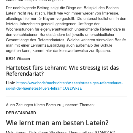
Der nachfolgende Beitrag zeigt die Dinge am Beispiel des Faches
Latein recht realistisch. Nach wie vor immer wieder von Interesse,
allerdings hier nur für Bayern vorgestellt: Die unterschiedlichen, in den
letzten Jahrzehnten generell gestiegenen Umfänge der
Wochenstunden für eigenverantwortlich unterrichtende Referendare in
den verschiedenen Bundesländern bei jeweils unterschiedlicher
Gesamtlänge des Referendariates. Welche weiteren sinnvollen Berufe
man mit einer Lehramtsausbildung auch außerhalb der Schule
ergreifen kann, kommt hier dankenswerterweise zur Sprache.
BR24 Wissen
Härtetest fürs Lehramt: Wie stressig ist das
Referendariat?
Link:
https://www.br.de/nachrichten/wissen/stressiges-referendariat-
so-ist-der-haertetest-fuers-lehramt,UszWksa
Auch Zeitungen führen Foren zu „unseren“ Themen:
DER STANDARD
Wie lernt man am besten Latein?
Mein Forum: Diskutieren Sie dieses Thema mit der STANDARD-