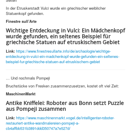
Selten
In der Etruskerstadt Vulci wurde ein griechischer weiblicher
Statuenkopf gefunden.
Finestre sull’Arte
Wichtige Entdeckung in Vulci: Ein Mädchenkopf
wurde gefunden, ein seltenes Beispiel für
griechische Statuen auf etruskischem Gebiet
Link:
https://www.finestresullarte.info/de/archaologie/wichtige-
entdeckung-in-vulci-ein-madchenkopf-wurde-gefunden-ein-seltenes-
beispiel-fur-griechische-statuen-auf-etruskischem-gebiet
… Und nochmals Pompeji
Bruchstücke von Fresken zusammenzusetzen, kostet oft viel Zeit:
MaschinenMarkt
Antike Kniffelei: Roboter aus Bonn setzt Puzzle
aus Pompeji zusammen
Link:
https://www.maschinenmarkt.vogel.de/intelligenter-roboter-
restauriert-antike-wandmalereien-pompeji-a-
cb4affbb531b3891ddd350747a7e527d/