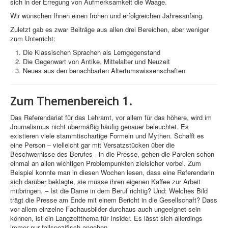
sich in der Erregung von Aufmerksamkeit die Waage.
Wir wünschen Ihnen einen frohen und erfolgreichen Jahresanfang.
Zuletzt gab es zwar Beiträge aus allen drei Bereichen, aber weniger
zum Unterricht:
Die Klassischen Sprachen als Lerngegenstand
Die Gegenwart von Antike, Mittelalter und Neuzeit
Neues aus den benachbarten Altertumswissenschaften
Zum Themenbereich 1.
Das Referendariat für das Lehramt, vor allem für das höhere, wird im
Journalismus nicht übermäßig häufig genauer beleuchtet. Es
existieren viele stammtischartige Formeln und Mythen. Schafft es
eine Person – vielleicht gar mit Versatzstücken über die
Beschwernisse des Berufes - in die Presse, gehen die Parolen schon
einmal an allen wichtigen Problempunkten zielsicher vorbei. Zum
Beispiel konnte man in diesen Wochen lesen, dass eine Referendarin
sich darüber beklagte, sie müsse ihren eigenen Kaffee zur Arbeit
mitbringen. – Ist die Dame in dem Beruf richtig? Und: Welches Bild
trägt die Presse am Ende mit einem Bericht in die Gesellschaft? Dass
vor allem einzelne Fachausbilder durchaus auch ungeeignet sein
können, ist ein Langzeitthema für Insider. Es lässt sich allerdings
immer nur fallspezifisch angehen.