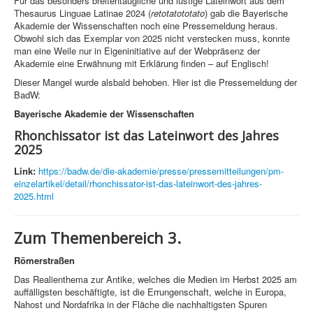
Für das besonders breitentaugliche und lustige Lateinwort aus dem
Thesaurus Linguae Latinae 2024 (
retotatototato
) gab die Bayerische
Akademie der Wissenschaften noch eine Pressemeldung heraus.
Obwohl sich das Exemplar von 2025 nicht verstecken muss, konnte
man eine Weile nur in Eigeninitiative auf der Webpräsenz der
Akademie eine Erwähnung mit Erklärung finden – auf Englisch!
Dieser Mangel wurde alsbald behoben. Hier ist die Pressemeldung der
BadW:
Bayerische Akademie der Wissenschaften
Rhonchissator ist das Lateinwort des Jahres
2025
Link:
https://badw.de/die-akademie/presse/pressemitteilungen/pm-
einzelartikel/detail/rhonchissator-ist-das-lateinwort-des-jahres-
2025.html
Zum Themenbereich 3.
Römerstraßen
Das Realienthema zur Antike, welches die Medien im Herbst 2025 am
auffälligsten beschäftigte, ist die Errungenschaft, welche in Europa,
Nahost und Nordafrika in der Fläche die nachhaltigsten Spuren