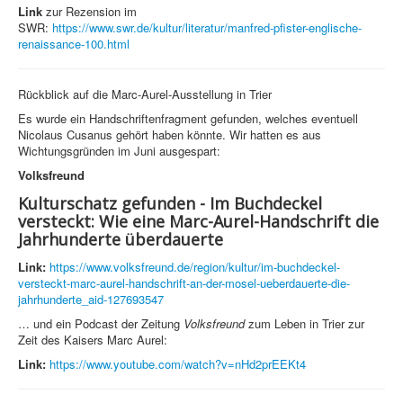
Link
zur Rezension im
SWR:
https://www.swr.de/kultur/literatur/manfred-pfister-englische-
renaissance-100.html
Rückblick auf die Marc-Aurel-Ausstellung in Trier
Es wurde ein Handschriftenfragment gefunden, welches eventuell
Nicolaus Cusanus gehört haben könnte. Wir hatten es aus
Wichtungsgründen im Juni ausgespart:
Volksfreund
Kulturschatz gefunden - Im Buchdeckel
versteckt: Wie eine Marc-Aurel-Handschrift die
Jahrhunderte überdauerte
Link:
https://www.volksfreund.de/region/kultur/im-buchdeckel-
versteckt-marc-aurel-handschrift-an-der-mosel-ueberdauerte-die-
jahrhunderte_aid-127693547
… und ein Podcast der Zeitung
Volksfreund
zum Leben in Trier zur
Zeit des Kaisers Marc Aurel:
Link:
https://www.youtube.com/watch?v=nHd2prEEKt4