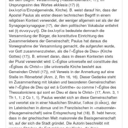
Ursprungssinn des Wortes
ekklesia
(17) (ἡ
ἐκκλησία/Einzelgemeinde, Kirche). B. weist darauf hin, dass der
Apostel Paulus als erster diesen technischen Begriff in einem
religiösen Kontext verwendet, der weniger allgemein sei als der der
Synagoge/
synagogue
(17), der dem politischen Vokabular entlehnt
sei (ἡ συναγωγή). Die ἐκκλησία bedeutete demnach die
Versammlung der Bürger, die konstitutive Einrichtung des
Zusammenlebens der Gemeinschaft; Paulus hat daraus die
Vorwegnahme der Versammlung gemacht, die aufgerufen wurde,
vor Gott zusammenzutreten, als die l’«Église de Dieu» (Kirche
Gottes) (17)). B. erinnert daran, dass in diesen Kontexten stets
der Plural verwendet wird: L’«Église universelle est constituée des
«Églises du Christ»» (die universelle Kirche besteht aus
Gemeinden Christi (17)), mit Verweis in der Anmerkung auf eine
Stelle im Römerbrief (Anm. 2, Rm 16, 16). Dieser Gedanke steht
im Zusammenhang mit lokalen und besonderen Gemeinschaften
wie l‘«Église de Dieu qui est à Corinthe» ou comme l‘«Église des
Thessaloniciens qui sont en Dieu et dans le Christ» (17, Anm. 3, 1
Th 1, 1; 2 Co 1, 1). Paulus wendet sich an diese Gemeinschaften
und verortet sie in einer häuslichen Struktur, l’
oikos
(ὁ οἶκος)
,
der
im Lateinischen in
domus
und im Französischen in «
maisonnée
»
(Hausgemeinschaft) seine Entsprechung hat (18). B. hebt hervor,
dass in der griechischen Welt
maisonnée
die Basisgemeinschaft
ist, auf der sich die Stadt gründet. Die Autorin beschreibt mit