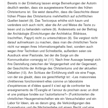
Bereits in der Einleitung lassen einige Bemerkungen der Autorin
deutlich werden, dass sie ausgewiesene Kennerin des frühen
Christentums ist. Sie weist daraufhin, dass die Geschichte dieser
frühen Phase des Christentums mehrheitlich auf schriftlichen
Quellen basiert (9). Das Textcorpus erhöhe sich kaum und
verändere sich auch nicht, aber die Art und Weise die Texte zu
lesen und zu behandeln variiere (9). Andererseits sei der Beitrag
der Archäologie (Einrichtungen der Architektur, Bildnisse,
Inschriften, Papyri) nicht zu unterschätzen (9). Sie vergisst nicht
darauf aufmerksam zu machen, dass man die christlichen Texte
nicht nur wegen ihres Informationsgehalts liest, sondern auch
wegen ihrer Techniken und Schreibstile, außerdem seien sie
Ausdruck einer Pastorale, bei der die Sorge um die
Kommunikation vorrangig ist (11). Nach ihrer Aussage bewegt sich
ihre Darstellung zwischen der Vergangenheit und der Gegenwart,
der Geschichte der Anfänge des Christentums und der aktuellen
Debatten (13). Am Schluss der Einführung stellt sie eine Frage,
von der sie glaubt, dass sie gerechtfertigt ist: «Les maisonnées
chrétiennes fonctionnèrent-elles comme un laboratoire
d’expériences et d’idées quand il s’est agi de confronter les
enseignements de l’Évangile et l’amour du prochain avec un droit
et une pratique fondée sur l’autoritarisme?» (Funktionierten die
christlichen Hausgemeinschaften wie ein Versuchslabor und ein
Labor für Ideen, als es darum ging, die Verkündigungen des
Evangeliums und die Nächstenliebe mit einem Recht und eine