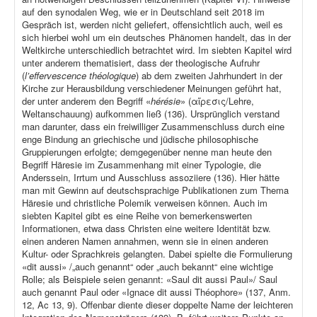
auf den synodalen Weg, wie er in Deutschland seit 2018 im
Gespräch ist, werden nicht geliefert, offensichtlich auch, weil es
sich hierbei wohl um ein deutsches Phänomen handelt, das in der
Weltkirche unterschiedlich betrachtet wird. Im siebten Kapitel wird
unter anderem thematisiert, dass der theologische Aufruhr
(
l’effervescence théologique
) ab dem zweiten Jahrhundert in der
Kirche zur Herausbildung verschiedener Meinungen geführt hat,
der unter anderem den Begriff «
hérésie
» (αἵρεσις/Lehre,
Weltanschauung) aufkommen ließ (136). Ursprünglich verstand
man darunter, dass ein freiwilliger Zusammenschluss durch eine
enge Bindung an griechische und jüdische philosophische
Gruppierungen erfolgte; demgegenüber nenne man heute den
Begriff Häresie im Zusammenhang mit einer Typologie, die
Anderssein, Irrtum und Ausschluss assoziiere (136). Hier hätte
man mit Gewinn auf deutschsprachige Publikationen zum Thema
Häresie und christliche Polemik verweisen können. Auch im
siebten Kapitel gibt es eine Reihe von bemerkenswerten
Informationen, etwa dass Christen eine weitere Identität bzw.
einen anderen Namen annahmen, wenn sie in einen anderen
Kultur- oder Sprachkreis gelangten. Dabei spielte die Formulierung
«dit aussi» /„auch genannt“ oder „auch bekannt“ eine wichtige
Rolle; als Beispiele seien genannt: «Saul dit aussi Paul»/ Saul
auch genannt Paul oder «Ignace dit aussi Théophore» (137, Anm.
12, Ac 13, 9). Offenbar diente dieser doppelte Name der leichteren