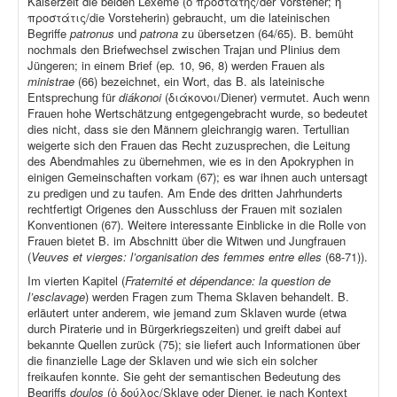
Kaiserzeit die beiden Lexeme (ὁ προστάτης/der Vorsteher; ἡ
προστάτις/die Vorsteherin) gebraucht, um die lateinischen
Begriffe
patronus
und
patrona
zu übersetzen (64/65). B. bemüht
nochmals den Briefwechsel zwischen Trajan und Plinius dem
Jüngeren; in einem Brief (ep
.
10, 96, 8) werden Frauen als
ministrae
(66) bezeichnet, ein Wort, das B. als lateinische
Entsprechung für
diákonoi
(διάκονοι/Diener) vermutet. Auch wenn
Frauen hohe Wertschätzung entgegengebracht wurde, so bedeutet
dies nicht, dass sie den Männern gleichrangig waren. Tertullian
weigerte sich den Frauen das Recht zuzusprechen, die Leitung
des Abendmahles zu übernehmen, wie es in den Apokryphen in
einigen Gemeinschaften vorkam (67); es war ihnen auch untersagt
zu predigen und zu taufen. Am Ende des dritten Jahrhunderts
rechtfertigt Origenes den Ausschluss der Frauen mit sozialen
Konventionen (67). Weitere interessante Einblicke in die Rolle von
Frauen bietet B. im Abschnitt über die Witwen und Jungfrauen
(
Veuves et vierges: l’organisation des femmes entre elles
(68-71)).
Im vierten Kapitel (
Fraternité et dépendance: la question de
l’esclavage
) werden Fragen zum Thema Sklaven behandelt. B.
erläutert unter anderem, wie jemand zum Sklaven wurde (etwa
durch Piraterie und in Bürgerkriegszeiten) und greift dabei auf
bekannte Quellen zurück (75); sie liefert auch Informationen über
die finanzielle Lage der Sklaven und wie sich ein solcher
freikaufen konnte. Sie geht der semantischen Bedeutung des
Begriffs
doulos
(ὁ δούλος/Sklave oder Diener, je nach Kontext