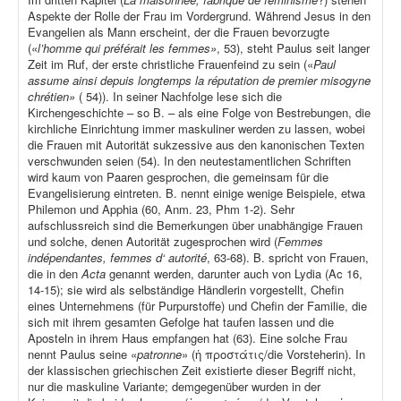
Aspekte der Rolle der Frau im Vordergrund. Während Jesus in den
Evangelien als Mann erscheint, der die Frauen bevorzugte
(«
l’homme qui préférait les femmes»
, 53), steht Paulus seit langer
Zeit im Ruf, der erste christliche Frauenfeind zu sein («
Paul
assume ainsi depuis longtemps la réputation de premier misogyne
chrétien»
( 54)). In seiner Nachfolge lese sich die
Kirchengeschichte – so B. – als eine Folge von Bestrebungen, die
kirchliche Einrichtung immer maskuliner werden zu lassen, wobei
die Frauen mit Autorität sukzessive aus den kanonischen Texten
verschwunden seien (54). In den neutestamentlichen Schriften
wird kaum von Paaren gesprochen, die gemeinsam für die
Evangelisierung eintreten. B. nennt einige wenige Beispiele, etwa
Philemon und Apphia (60, Anm. 23, Phm 1-2). Sehr
aufschlussreich sind die Bemerkungen über unabhängige Frauen
und solche, denen Autorität zugesprochen wird (
Femmes
indépendantes, femmes d‘ autorité
, 63-68). B. spricht von Frauen,
die in den
Acta
genannt werden, darunter auch von Lydia (Ac 16,
14-15); sie wird als selbständige Händlerin vorgestellt, Chefin
eines Unternehmens (für Purpurstoffe) und Chefin der Familie, die
sich mit ihrem gesamten Gefolge hat taufen lassen und die
Aposteln in ihrem Haus empfangen hat (63). Eine solche Frau
nennt Paulus seine «
patronne
» (ἡ προστάτις/die Vorsteherin). In
der klassischen griechischen Zeit existierte dieser Begriff nicht,
nur die maskuline Variante; demgegenüber wurden in der