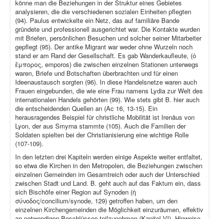
könne man die Beziehungen in der Struktur eines Gebietes
analysieren, die die verschiedenen sozialen Einheiten pflegten
(94). Paulus entwickelte ein Netz, das auf familiäre Bande
gründete und professionell ausgerichtet war. Die Kontakte wurden
mit Briefen, persönlichen Besuchen und solcher seiner Mitarbeiter
gepflegt (95). Der antike Migrant war weder ohne Wurzeln noch
stand er am Rand der Gesellschaft. Es gab Wanderkaufleute, (ὁ
ἔμπορος, emporos) die zwischen einzelnen Stationen unterwegs
waren, Briefe und Botschaften überbrachten und für einen
Ideenaustausch sorgten (96). In diese Handelsnetze waren auch
Frauen eingebunden, die wie eine Frau namens Lydia zur Welt des
internationalen Handels gehörten (99). Wie stets gibt B. hier auch
die entscheidenden Quellen an (Ac 16, 13-15). Ein
herausragendes Beispiel für christliche Mobilität ist Irenäus von
Lyon, der aus Smyrna stammte (105). Auch die Familien der
Soldaten spielten bei der Christianisierung eine wichtige Rolle
(107-109).
In den letzten drei Kapiteln werden einige Aspekte weiter entfaltet,
so etwa die Kirchen in den Metropolen, die Beziehungen zwischen
einzelnen Gemeinden im Gesamtreich oder auch der Unterschied
zwischen Stadt und Land. B. geht auch auf das Faktum ein, dass
sich Bischöfe einer Region auf Synoden (ἡ
σύνοδος/concilium/synode, 129) getroffen haben, um den
einzelnen Kirchengemeinden die Möglichkeit einzuräumen, effektiv
an notwendigen Beschlüssen teilzunehmen (Kapitel VI). Hinweise