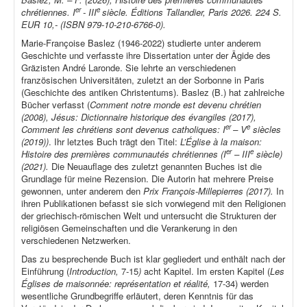
er
e
chrétiennes. I
- III
siècle. Éditions Tallandier, Paris 2026. 224 S.
EUR 10,- (ISBN 979-10-210-6766-0).
Marie-Françoise Baslez (1946-2022) studierte unter anderem
Geschichte und verfasste ihre Dissertation unter der Ägide des
Gräzisten André Laronde. Sie lehrte an verschiedenen
französischen Universitäten, zuletzt an der Sorbonne in Paris
(Geschichte des antiken Christentums). Baslez (B.) hat zahlreiche
Bücher verfasst (
Comment notre monde est devenu chrétien
(2008), Jésus: Dictionnaire historique des évangiles (2017),
er
e
Comment les chrétiens sont devenus catholiques: I
– V
siècles
(2019))
. Ihr letztes Buch trägt den Titel:
L’Église à la maison:
er
e
Histoire des premières communautés chrétiennes (I
– III
siècle)
(2021).
Die Neuauflage des zuletzt genannten Buches ist die
Grundlage für meine Rezension. Die Autorin hat mehrere Preise
gewonnen, unter anderem den
Prix François-Millepierres (2017).
In
ihren Publikationen befasst sie sich vorwiegend mit den Religionen
der griechisch-römischen Welt und untersucht die Strukturen der
religiösen Gemeinschaften und die Verankerung in den
verschiedenen Netzwerken.
Das zu besprechende Buch ist klar gegliedert und enthält nach der
Einführung (
Introduction,
7-15
)
acht Kapitel. Im ersten Kapitel (
Les
Églises de maisonnée: représentation et réalité,
17-34) werden
wesentliche Grundbegriffe erläutert, deren Kenntnis für das