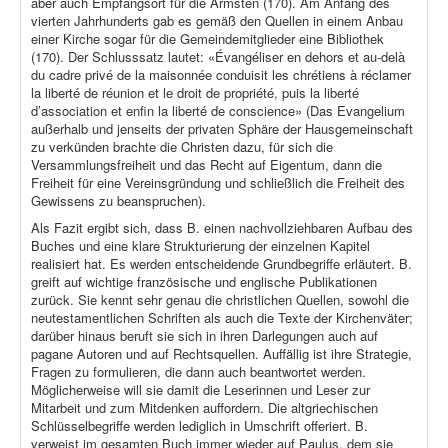
aber auch Empfangsort für die Ärmsten (170). Am Anfang des
vierten Jahrhunderts gab es gemäß den Quellen in einem Anbau
einer Kirche sogar für die Gemeindemitglieder eine Bibliothek
(170). Der Schlusssatz lautet: «Évangéliser en dehors et au-delà
du cadre privé de la maisonnée conduisit les chrétiens à réclamer
la liberté de réunion et le droit de propriété, puis la liberté
d’association et enfin la liberté de conscience» (Das Evangelium
außerhalb und jenseits der privaten Sphäre der Hausgemeinschaft
zu verkünden brachte die Christen dazu, für sich die
Versammlungsfreiheit und das Recht auf Eigentum, dann die
Freiheit für eine Vereinsgründung und schließlich die Freiheit des
Gewissens zu beanspruchen).
Als Fazit ergibt sich, dass B. einen nachvollziehbaren Aufbau des
Buches und eine klare Strukturierung der einzelnen Kapitel
realisiert hat. Es werden entscheidende Grundbegriffe erläutert. B.
greift auf wichtige französische und englische Publikationen
zurück. Sie kennt sehr genau die christlichen Quellen, sowohl die
neutestamentlichen Schriften als auch die Texte der Kirchenväter;
darüber hinaus beruft sie sich in ihren Darlegungen auch auf
pagane Autoren und auf Rechtsquellen. Auffällig ist ihre Strategie,
Fragen zu formulieren, die dann auch beantwortet werden.
Möglicherweise will sie damit die Leserinnen und Leser zur
Mitarbeit und zum Mitdenken auffordern. Die altgriechischen
Schlüsselbegriffe werden lediglich in Umschrift offeriert. B.
verweist im gesamten Buch immer wieder auf Paulus, dem sie