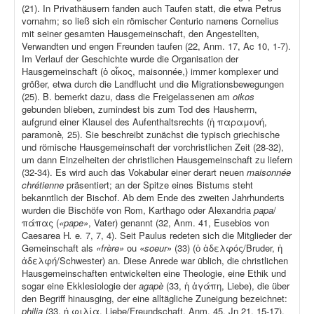
(21). In Privathäusern fanden auch Taufen statt, die etwa Petrus
vornahm; so ließ sich ein römischer Centurio namens Cornelius
mit seiner gesamten Hausgemeinschaft, den Angestellten,
Verwandten und engen Freunden taufen (22, Anm. 17, Ac 10, 1-7).
Im Verlauf der Geschichte wurde die Organisation der
Hausgemeinschaft (ὁ οἶκος, maisonnée,) immer komplexer und
größer, etwa durch die Landflucht und die Migrationsbewegungen
(25). B. bemerkt dazu, dass die Freigelassenen am
oikos
gebunden blieben, zumindest bis zum Tod des Hausherrn,
aufgrund einer Klausel des Aufenthaltsrechts (ἡ παραμονή,
paramonè
,
25). Sie beschreibt zunächst die typisch griechische
und römische Hausgemeinschaft der vorchristlichen Zeit (28-32),
um dann Einzelheiten der christlichen Hausgemeinschaft zu liefern
(32-34). Es wird auch das Vokabular einer derart neuen
maisonnée
chrétienne
präsentiert; an der Spitze eines Bistums steht
bekanntlich der Bischof. Ab dem Ende des zweiten Jahrhunderts
wurden die Bischöfe von Rom, Karthago oder Alexandria
papa
/
πάπας (
«pape»
, Vater) genannt (32, Anm. 41, Eusebios von
Caesarea H
.
e
.
7, 7, 4). Seit Paulus redeten sich die Mitglieder der
Gemeinschaft als
«frère»
ou
«soeur»
(33) (ὁ ἀδελφός/Bruder, ἡ
ἀδελφή/Schwester) an. Diese Anrede war üblich, die christlichen
Hausgemeinschaften entwickelten eine Theologie, eine Ethik und
sogar eine Ekklesiologie der
agapè
(33, ἡ ἀγάπη, Liebe), die über
den Begriff hinausging, der eine alltägliche Zuneigung bezeichnet:
philia
(33, ἡ φιλία, Liebe/Freundschaft, Anm. 45, Jn 21, 15-17).