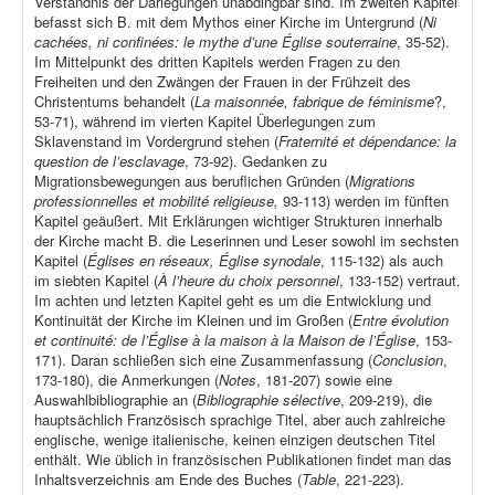
Verständnis der Darlegungen unabdingbar sind. Im zweiten Kapitel
befasst sich B. mit dem Mythos einer Kirche im Untergrund (
Ni
cachées, ni confinées: le mythe d’une Église souterraine
, 35-52).
Im Mittelpunkt des dritten Kapitels werden Fragen zu den
Freiheiten und den Zwängen der Frauen in der Frühzeit des
Christentums behandelt (
La maisonnée, fabrique de féminisme
?,
53-71), während im vierten Kapitel Überlegungen zum
Sklavenstand im Vordergrund stehen (
Fraternité et dépendance: la
question de l’esclavage
, 73-92). Gedanken zu
Migrationsbewegungen aus beruflichen Gründen (
Migrations
professionnelles et mobilité religieuse,
93-113) werden im fünften
Kapitel geäußert. Mit Erklärungen wichtiger Strukturen innerhalb
der Kirche macht B. die Leserinnen und Leser sowohl im sechsten
Kapitel (
Églises en réseaux, Église synodale
, 115-132) als auch
im siebten Kapitel (
À l’heure du choix personnel
, 133-152) vertraut.
Im achten und letzten Kapitel geht es um die Entwicklung und
Kontinuität der Kirche im Kleinen und im Großen (
Entre évolution
et continuité: de l’Église à la maison à la Maison de l’Église
, 153-
171). Daran schließen sich eine Zusammenfassung (
Conclusion
,
173-180), die Anmerkungen (
Notes
, 181-207) sowie eine
Auswahlbibliographie an (
Bibliographie sélective
, 209-219), die
hauptsächlich Französisch sprachige Titel, aber auch zahlreiche
englische, wenige italienische, keinen einzigen deutschen Titel
enthält. Wie üblich in französischen Publikationen findet man das
Inhaltsverzeichnis am Ende des Buches (
Table
, 221-223).