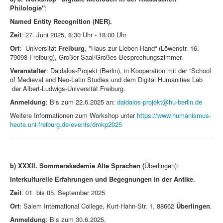
Philologie"
:
Named Entity Recognition (NER).
Zeit
: 27. Juni 2025, 8:30 Uhr - 18:00 Uhr
Ort
: Universität
Freiburg
, "Haus zur Lieben Hand“ (Löwenstr. 16,
79098 Freiburg), Großer Saal/Großes Besprechungszimmer.
Veranstalter
: Daidalos-Projekt (Berlin), in Kooperation mit der “School
of Medieval and Neo-Latin Studies und dem Digital Humanities Lab
der Albert-Ludwigs-Universität Freiburg.
Anmeldung
: Bis zum 22.6.2025 an:
daidalos-projekt@hu-berlin.de
Weitere Informationen zum Workshop unter
https://www.humanismus-
heute.uni-freiburg.de/events/dmkp2025
b)
XXXII. Sommerakademie Alte Sprachen (
Überlingen):
Interkulturelle Erfahrungen und Begegnungen in der Antike.
Zeit
: 01. bis 05. September 2025
Ort
: Salem International College, Kurt-Hahn-Str. 1, 88662
Überlingen
.
Anmeldung
: Bis zum 30.6.2025.