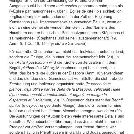
wenigen Strichen die Entwicklung der Kirche, die ihren
Ausgangspunkt bei diesen
maisonnées
genommen habe, also als
l’«Église par maisonnées», über l’«Église de cité» bis schließlich l‘
«Église d‘Empire» entstanden sei, in der Zeit der Regierung
Konstantins (18). Interessanterweise verwendet Paulus, wenn er
sich an eine Gemeinde wendet, den Genitiv des Namens des
Hausherrn oder er benutzt ein Possessivpronomen: «Stéphanas et
sa maisonnée» (Stephanas und seine Hausgemeinschaft) (19,
Anm. 5, 1 Co, 16, 15: τὴν οἰκίαν Στεφανᾶ).
Für das frühe Christentum war nicht das Individuum entscheidend,
sondern die Gruppe, die in einer Hausgemeinschaft lebt (20). In
den
Acta Apostolorum
wird die Kirche von Jerusalem mit dem
Begriff
pléthos
(ὁ πλῆθος, Menschenmenge) bezeichnet, ein
Wort, das bereits die Juden in der Diaspora (Anm. 9) verwendeten
und das die Idee einer Gemeinschaft vermittelte, die sich trotz der
Zerstreuung und Isolierung organisiert hatte (
le vocabulaire
pléthos, déjà utilisé par les Juifs de la Diaspora, véhiculait l’idée
d’une communauté comptabilisée et organisée malgré la
dispersion et l’isolement,
20). In Opposition dazu steht der Begriff
ochlos
(ὁ ὄχλος, ungeordnete Menge), den die Griechen für eine
konfuse und nicht bezifferbare Menschenmenge anwendeten (20).
Die Ausführungen der Autorin bieten viele interessante Details und
Facetten. Wie nebenbei erfährt man, dass Jesus nicht immer der
Prediger vor großen Versammlungen unter freiem Himmel war,
sondern häufig in Privathäusern in Galiläa und Judäa gepredigt hat