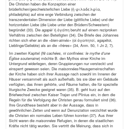
Die Christen haben die Konzeption einer
brüderlichen/geschwisterlichen Liebe (ἡ φιλαδελφία
,
philadelphia) auf eine enge Verbindung zwischen der
transzendentalen Dimension der Liebe (göttliche Liebe) und der
horizontalen Liebe (die Liebe unter den Brüdern/Schwestern)
begründet (33). Die
agapè/
ἡ ἀγάπη beruht auf einem reziproken
Verhältnis zwischen den Beteiligten (34). Die Briefe des Johannes
richten sich eher an die
«bien-aimés»
(οἱ ἀγαπητοί, agapétoi,
Lieblinge/Geliebte) als an die
«frères»
(34, Anm. 50, 1 Jn 2, 7).
Im zweiten Kapitel (
Ni cachées, ni confinées: le mythe d’une
Église souterraine
) möchte B. den Mythos einer Kirche im
Untergrund widerlegen, deren Gruppierungen nur versteckt und
einsperrt gewesen seien. Die
maisonnées/
Hausgemeinschaften
der Kirche haben sich ihrer Aussage nach sowohl im Inneren der
Häuser versammelt als auch außerhalb, bis sie über ein Gebäude
verfügten, das ihnen gehörte, und Räume hatten, die für spezielle
liturgische Zwecke geeignet waren (35). B. geht kurz auf den
Briefwechsel zwischen Kaiser Trajan und Plinius ein, in dem die
Regeln für die Verfolgung der Christen genau formuliert sind (36).
Ihre Grundthese besteht aber in der Aussage, dass in
gewöhnlichen Zeiten und wenn auf Denunziation verzichtet wurde
die Christen ein normales Leben führen konnten (37). Aus ihrer
Sicht waren die
maisonnées
Refugien, in denen die staatlichen
Kräfte nicht tätig wurden. Sie vertritt die Meinung, dass sich in