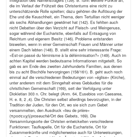
Integration des Namensträgers (139). B. führt weitere Punkte an,
die im Verlauf der Frühzeit des Christentums eine nicht zu
unterschätzende Rolle spielten; dazu gehören die Auflösung der
Ehe und die Keuschheit, ein Thema, dem Tertullian nicht weniger
als sechs Abhandlungen gewidmet hat (142). Es fehlten auch
nicht Debatten über den Verzicht auf Fleisch- und Weingenuss,
sogar während der Eucharistie, ebenfalls auf Entsagung von
Reichtum und eigenem Besitz (146). Probleme entstanden
bisweilen, wenn in einer Gemeinschaft Frauen und Männer unter
einem Dach lebten (148). B. stellt eine sehr interessante Frage:
«Est-on passé du féminisme à la déféminisation?» (149). Auch im
achten Kapitel werden bedeutsame Informationen mitgeteilt. So
gab es am Ende des zweiten Jahrhunderts Familien, aus denen
bis zu acht Bischöfe hervorgingen (158/161). B. geht auch noch
einmal auf die verschiedenen Bedeutungen von «église» (Kirche),
unter anderem mit dem Sinngehalt eines Gebäudes für die
christlichen Gemeinschaft (169), seit der Verfolgung unter
Diokletian 303 n. Chr. belegt (Anm. 64, Eusebios von Caesarea,
H. e. 8, 2 ,4). Die Christen selbst allerdings bevorzugten, in der
Tradition der Juden, für den Ort, wo sie sich zum Gebet
versammelten, den Ausdruck «lieu de prière»
(προσευχή/
proseuchè/
Ort des Gebets, 169). Die
Versammlungsorte der Christen entwickelten verschiedene
Funktionen: Taufkapelle, Ort für die Eucharistie, Ort für
Zusammenkünfte und möglicherweise auch für Unterweisungen,