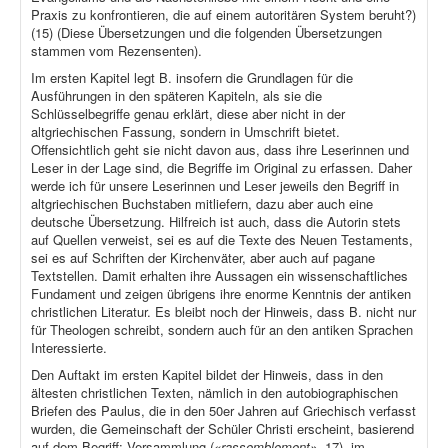
Praxis zu konfrontieren, die auf einem autoritären System beruht?)
(15) (Diese Übersetzungen und die folgenden Übersetzungen
stammen vom Rezensenten).
Im ersten Kapitel legt B. insofern die Grundlagen für die
Ausführungen in den späteren Kapiteln, als sie die
Schlüsselbegriffe genau erklärt, diese aber nicht in der
altgriechischen Fassung, sondern in Umschrift bietet.
Offensichtlich geht sie nicht davon aus, dass ihre Leserinnen und
Leser in der Lage sind, die Begriffe im Original zu erfassen. Daher
werde ich für unsere Leserinnen und Leser jeweils den Begriff in
altgriechischen Buchstaben mitliefern, dazu aber auch eine
deutsche Übersetzung. Hilfreich ist auch, dass die Autorin stets
auf Quellen verweist, sei es auf die Texte des Neuen Testaments,
sei es auf Schriften der Kirchenväter, aber auch auf pagane
Textstellen. Damit erhalten ihre Aussagen ein wissenschaftliches
Fundament und zeigen übrigens ihre enorme Kenntnis der antiken
christlichen Literatur. Es bleibt noch der Hinweis, dass B. nicht nur
für Theologen schreibt, sondern auch für an den antiken Sprachen
Interessierte.
Den Auftakt im ersten Kapitel bildet der Hinweis, dass in den
ältesten christlichen Texten, nämlich in den autobiographischen
Briefen des Paulus, die in den 50er Jahren auf Griechisch verfasst
wurden, die Gemeinschaft der Schüler Christi erscheint, basierend
auf dem Begriff: Versammlung (
«rassemblement»
, 17), im