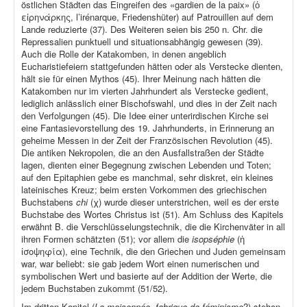
östlichen Städten das Eingreifen des «gardien de la paix» (ὁ
εἰρηνάρκης, l’irénarque, Friedenshüter) auf Patrouillen auf dem
Lande reduzierte (37). Des Weiteren seien bis 250 n. Chr. die
Repressalien punktuell und situationsabhängig gewesen (39).
Auch die Rolle der Katakomben, in denen angeblich
Eucharistiefeiern stattgefunden hätten oder als Verstecke dienten,
hält sie für einen Mythos (45). Ihrer Meinung nach hätten die
Katakomben nur im vierten Jahrhundert als Verstecke gedient,
lediglich anlässlich einer Bischofswahl, und dies in der Zeit nach
den Verfolgungen (45). Die Idee einer unterirdischen Kirche sei
eine Fantasievorstellung des 19. Jahrhunderts, in Erinnerung an
geheime Messen in der Zeit der Französischen Revolution (45).
Die antiken Nekropolen, die an den Ausfallstraßen der Städte
lagen, dienten einer Begegnung zwischen Lebenden und Toten;
auf den Epitaphien gebe es manchmal, sehr diskret, ein kleines
lateinisches Kreuz; beim ersten Vorkommen des griechischen
Buchstabens
chi
(χ) wurde dieser unterstrichen, weil es der erste
Buchstabe des Wortes Christus ist (51). Am Schluss des Kapitels
erwähnt B. die Verschlüsselungstechnik, die die Kirchenväter in all
ihren Formen schätzten (51); vor allem die
isopséphie
(ἡ
ἰσοψηφία), eine Technik, die den Griechen und Juden gemeinsam
war, war beliebt: sie gab jedem Wort einen numerischen und
symbolischen Wert und basierte auf der Addition der Werte, die
jedem Buchstaben zukommt (51/52).
Im dritten Kapitel (
La maisonnée, fabrique de féminisme
?) stehen