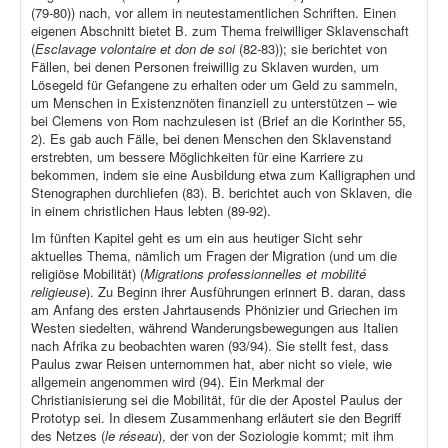
(79-80)) nach, vor allem in neutestamentlichen Schriften. Einen
eigenen Abschnitt bietet B. zum Thema freiwilliger Sklavenschaft
(
Esclavage volontaire et don de soi
(82-83)); sie berichtet von
Fällen, bei denen Personen freiwillig zu Sklaven wurden, um
Lösegeld für Gefangene zu erhalten oder um Geld zu sammeln,
um Menschen in Existenznöten finanziell zu unterstützen – wie
bei Clemens von Rom nachzulesen ist (Brief an die Korinther 55,
2). Es gab auch Fälle, bei denen Menschen den Sklavenstand
erstrebten, um bessere Möglichkeiten für eine Karriere zu
bekommen, indem sie eine Ausbildung etwa zum Kalligraphen und
Stenographen durchliefen (83). B. berichtet auch von Sklaven, die
in einem christlichen Haus lebten (89-92).
Im fünften Kapitel geht es um ein aus heutiger Sicht sehr
aktuelles Thema, nämlich um Fragen der Migration (und um die
religiöse Mobilität) (
Migrations professionnelles et mobilité
religieuse
). Zu Beginn ihrer Ausführungen erinnert B. daran, dass
am Anfang des ersten Jahrtausends Phönizier und Griechen im
Westen siedelten, während Wanderungsbewegungen aus Italien
nach Afrika zu beobachten waren (93/94). Sie stellt fest, dass
Paulus zwar Reisen unternommen hat, aber nicht so viele, wie
allgemein angenommen wird (94). Ein Merkmal der
Christianisierung sei die Mobilität, für die der Apostel Paulus der
Prototyp sei. In diesem Zusammenhang erläutert sie den Begriff
des Netzes (
le réseau
), der von der Soziologie kommt; mit ihm