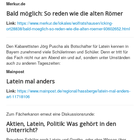
Merkur.de
Bald möglich: So reden wie die alten Römer
Link:
https://www.merkur.de/lokales/wolfratshausen/icking-
ort28838/bald-moeglich-so-reden-wie-die-alten-roemer-93602652.html
Den Kabarettisten Jörg Puscha als Botschafter für Latein kennen in
Bayern zunehmend viele Schülerinnen und Schüler. Denn er tritt für
das Fach nicht nur am Abend ein und auf, sondern unter Umständen
auch zu anderen Tageszeiten:
Mainpost
Latein mal anders
Link:
https://www.mainpost.de/regional/hassberge/latein-mal-anders-
art-11718106
Zum Fächerkanon erneut eine Diskussionsrunde:
Aktien, Latein, Politik: Was gehört in den
Unterricht?
Brauchen Schüler noch Latein und Goethe, oder eher Wissen über