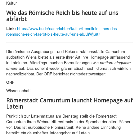
Kultur
Wie das Römische Reich bis heute auf uns
abfärbt
Link:
https://www.br.de/nachrichten/kultur/trennlinie-limes-das-
roemische-reich-faerbt-bis-heute-auf-uns-ab,UiWju97
Die römische Ausgrabungs- und Rekonstruktionsstätte Carnuntum
südöstlich Wiens bietet als erste ihrer Art ihre Homepage umfassend
in Latein an. Allerdings tauchen Formulierungen wie
pretium singulare
emere
auf. Das scheint weder grammatisch noch idiomatisch wirklich
nachvollziehbar. Der ORF berichtet nichtsdestoweniger:
ORF
Wissenschaft
Römerstadt Carnuntum launcht Homepage auf
Latein
Pünktlich zur Lateinmatura am Dienstag stellt die Römerstadt
Carnuntum ihren Webauftritt erstmals in der Sprache der alten Römer
vor. Das ist europäische Pionierarbeit: Keine andere Einrichtung
betreibt ein dauerhaftes Infoangebot auf Latein.