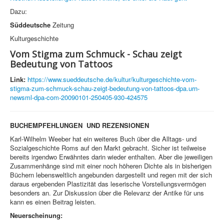
Dazu:
Süddeutsche
Zeitung
Kulturgeschichte
Vom Stigma zum Schmuck - Schau zeigt
Bedeutung von Tattoos
Link:
https://www.sueddeutsche.de/kultur/kulturgeschichte-vom-
stigma-zum-schmuck-schau-zeigt-bedeutung-von-tattoos-dpa.urn-
newsml-dpa-com-20090101-250405-930-424575
BUCHEMPFEHLUNGEN UND REZENSIONEN
Karl-Wilhelm Weeber hat ein weiteres Buch über die Alltags- und
Sozialgeschichte Roms auf den Markt gebracht. Sicher ist teilweise
bereits irgendwo Erwähntes darin wieder enthalten. Aber die jeweiligen
Zusammenhänge sind mit einer noch höheren Dichte als in bisherigen
Büchern lebensweltlich angebunden dargestellt und regen mit der sich
daraus ergebenden Plastizität das leserische Vorstellungsvermögen
besonders an. Zur Diskussion über die Relevanz der Antike für uns
kann es einen Beitrag leisten.
Neuerscheinung: