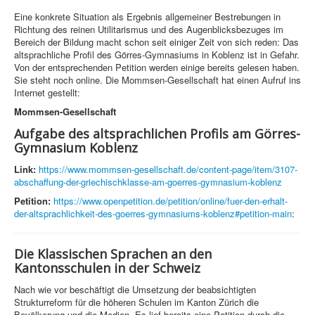
Eine konkrete Situation als Ergebnis allgemeiner Bestrebungen in
Richtung des reinen Utilitarismus und des Augenblicksbezuges im
Bereich der Bildung macht schon seit einiger Zeit von sich reden: Das
altsprachliche Profil des Görres-Gymnasiums in Koblenz ist in Gefahr.
Von der entsprechenden Petition werden einige bereits gelesen haben.
Sie steht noch online. Die Mommsen-Gesellschaft hat einen Aufruf ins
Internet gestellt:
Mommsen-Gesellschaft
Aufgabe des altsprachlichen Profils am Görres-
Gymnasium Koblenz
Link:
https://www.mommsen-gesellschaft.de/content-page/item/3107-
abschaffung-der-griechischklasse-am-goerres-gymnasium-koblenz
Petition:
https://www.openpetition.de/petition/online/fuer-den-erhalt-
der-altsprachlichkeit-des-goerres-gymnasiums-koblenz#petition-main
:
Die Klassischen Sprachen an den
Kantonsschulen in der Schweiz
Nach wie vor beschäftigt die Umsetzung der beabsichtigten
Strukturreform für die höheren Schulen im Kanton Zürich die
Bevölkerung und die Medien. Es lief bereits eine Petition durch die