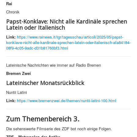
Rai
Chronik
Papst-Konklave: Nicht alle Kardinäle sprechen
Latein oder Italienisch
Link:
https://www.rainews.it/tgr/tagesschau/articoli/2025/05/papst-
konklave-nicht-alle-kardinale-sprechen-latein-oder-italienisch-afa84184-
08f9-4c05-9adc-d31b81760bf3.html
Lateinische Nachrichten wie immer auf Radio Bremen
Bremen Zwei
Lateinischer Monatsrückblick
Nuntii Latini
Link:
https://www.bremenzwei.de/themen/nuntii-latini-100.html
Zum Themenbereich 3.
Die sehenswerte Filmserie des ZDF bot noch einige Folgen.
ZDF – Metropolen der Antike