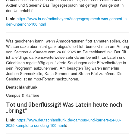
Aktien und Steuern? Das Tagesgespräch hat gefragt: Was gehört in
den Unterricht?
Link:
https://www.br.de/radio/bayern2/tagesgespraech-was-gehoert-in-
den-unterricht-100.html
Was geschehen kann, wenn Anmoderationen flott anmuten sollen, das
Wissen dazu aber nicht ganz abgesichert ist, bemerkt man am Anfang
von
Campus & Karriere
vom 24.03.2025 im Deutschlandfunk. Der Dlf
ist allerdings dankenswerterweise sehr darum bemüht, zu Latein und
Griechisch regelmäßig qualifizierte Sendungen oder Einzelbeiträge in
sein Programm aufzunehmen. Am besagten Tag waren immerhin
Jochen Schmerkotte, Katja Sommer und Stefan Kipf zu hören. Die
Sendung ist im mp3-Format nachzuhören.
Deutschlandfunk
Campus & Karriere
Tot und überflüssig?! Was Latein heute noch
„bringt“
Link:
https://www.deutschlandfunk.de/campus-und-karriere-24-03-
2025-komplette-sendung-100.html
d