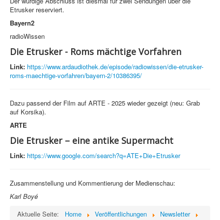
Der würdige Abschluss ist diesmal für zwei Sendungen über die
Etrusker reserviert.
Bayern2
radioWissen
Die Etrusker - Roms mächtige Vorfahren
Link:
https://www.ardaudiothek.de/episode/radiowissen/die-etrusker-
roms-maechtige-vorfahren/bayern-2/10386395/
Dazu passend der Film auf ARTE - 2025 wieder gezeigt (neu: Grab
auf Korsika).
ARTE
Die Etrusker – eine antike Supermacht
Link:
https://www.google.com/search?q=ATE+Die+Etrusker
Zusammenstellung und Kommentierung der Medienschau:
Karl Boyé
Aktuelle Seite:
Home
Veröffentlichungen
Newsletter