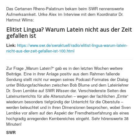
Das Certamen Rheno-Palatinum bekam beim SWR nennenswerte
Aufmerksamkeit. Urike Alex im Interview mit dem Koordinator Dr.
Hartmut Wilms:
Elitist Lingua? Warum Latein nicht aus der Zeit
gefallen ist
Link:
https://www.swr.de/swraktuell/radio/elitist-lingua-warum-latein-
nicht-aus-der-zeit-gefallen-ist-100.html
Zur Frage „Warum Latein?“ gab es in den letzten Wochen weitere
Beiträge. Eine in ihrer Anlage positiv aus dem Rahmen fallende
Sendung stellt nicht nur wegen seines Podcast-Formates der Dialog
unter Bildungsfachleuten zwischen Bob Blume und dem Lateinlehrer
Dr. Sven Lembke auf SWR
Wissen
dar. Verschiedenste Seiten des
Lateinunterrichts für alle Altersstufen – wegen der fachlichen „Ernte“
wiederum besonders tiefgründig der Unterricht für die Oberstufe –
werden beleuchtet und in ihren Dimensionen besprochen, wobei Sven
Lembke vor allem auf den Aspekt der Fremdheitserfahrung als eines
hochgradig anregenden Kernbereiches eingeht. Sehr hörenswerte 38
Minuten!
SWR