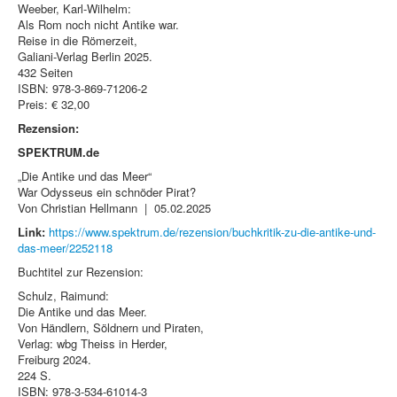
Weeber, Karl-Wilhelm:
Als Rom noch nicht Antike war.
Reise in die Römerzeit,
Galiani-Verlag Berlin 2025.
432 Seiten
ISBN: 978-3-869-71206-2
Preis: € 32,00
Rezension:
SPEKTRUM.de
„Die Antike und das Meer“
War Odysseus ein schnöder Pirat?
Von Christian Hellmann | 05.02.2025
Link:
https://www.spektrum.de/rezension/buchkritik-zu-die-antike-und-
das-meer/2252118
Buchtitel zur Rezension:
Schulz, Raimund:
Die Antike und das Meer.
Von Händlern, Söldnern und Piraten,
Verlag: wbg Theiss in Herder,
Freiburg 2024.
224 S.
ISBN: 978-3-534-61014-3