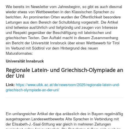
Wie bereits im Newsletter vom Jahresbeginn, so gibt es auch diesmal
wieder etwas von Wettbewerben in den Klassischen Sprachen zu
berichten. An prominenten Orten wurden der Öffentlichkeit besondere
Leitungen aus dem Bereich der Schulbildung vorgestellt. Die Artikel
sind teilweise ausführlich und tiefgründig und zeugen von Interesse
und Respekt gegenüber der Beschäftigung mit lateinischen und
griechischen Texten. Den Auftakt macht in diesem Zusammenhang
ein Bericht der Universität Innsbruck über einen Wettbewerb für Tirol
im Verbund mit Südtirol vor dem Hintergrund des neuen
Maturaformates:
Universität Innsbruck
Regi­o­nale Latein- und Grie­chisch-Olym­pi­ade an
der Uni
Link:
https://www.uibk.ac.at/de/newsroom/2025/regionale-latein-und-
griechisch-olympiade-an-der-uni/
Ein umfangreicher Artikel der dpa anlässlich des in Bayern regelmäßig
ausgetragenen Landeswettbewerbs Alte Sprachen in Verbindung mit
der Elisabeth-J.-Saal-Stiftung war gleich in mehreren Zeitungen