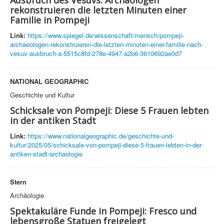
Ausbruch des Vesuvs: Archäologen
rekonstruieren die letzten Minuten einer
Familie in Pompeji
Link:
https://www.spiegel.de/wissenschaft/mensch/pompeji-
archaeologen-rekonstruieren-die-letzten-minuten-einer-familie-nach-
vesuv-ausbruch-a-5515c8fd-278e-4947-a2b6-3610692ae0d7
NATIONAL GEOGRAPHIC
Geschichte und Kultur
Schicksale von Pompeji: Diese 5 Frauen lebten
in der antiken Stadt
Link:
https://www.nationalgeographic.de/geschichte-und-
kultur/2025/05/schicksale-von-pompeji-diese-5-frauen-lebten-in-der-
antiken-stadt-archaologie
Stern
Archäologie
Spektakuläre Funde in Pompeji: Fresco und
lebensgroße Statuen freigelegt