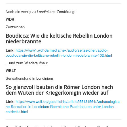
Noch ein wenig zu
Londiniums
Zerstörung:
WDR
Zeitzeichen
Boudicca: Wie die keltische Rebellin London
niederbrannte
Link:
https://www1.wdr.de/mediathek/audio/zeitzeichen/audio-
boudicca-wie-die-keltische-rebellin-london-niederbrannte-102.html
...und zum Wiederaufbau:
WELT
Sensationsfund in Londinium
So glanzvoll bauten die Römer London nach
dem Wüten der Kriegerkönigin wieder auf
Link:
https://www.welt.de/geschichte/article255431564/Archaeologisc
he-Sensation-in-Londinium-Roemische-Prachtbauten-unter-London-
entdeckt.html