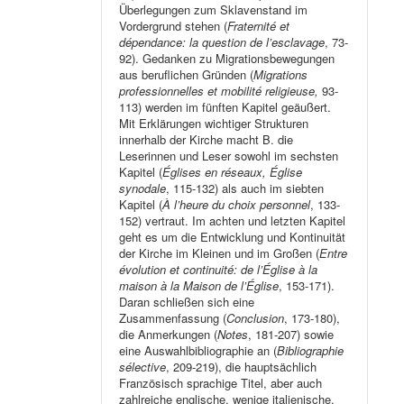
Überlegungen zum Sklavenstand im
Vordergrund stehen (
Fraternité et
dépendance: la question de l’esclavage
, 73-
92). Gedanken zu Migrationsbewegungen
aus beruflichen Gründen (
Migrations
professionnelles et mobilité religieuse,
93-
113) werden im fünften Kapitel geäußert.
Mit Erklärungen wichtiger Strukturen
innerhalb der Kirche macht B. die
Leserinnen und Leser sowohl im sechsten
Kapitel (
Églises en réseaux, Église
synodale
, 115-132) als auch im siebten
Kapitel (
À l’heure du choix personnel
, 133-
152) vertraut. Im achten und letzten Kapitel
geht es um die Entwicklung und Kontinuität
der Kirche im Kleinen und im Großen (
Entre
évolution et continuité: de l’Église à la
maison à la Maison de l’Église
, 153-171).
Daran schließen sich eine
Zusammenfassung (
Conclusion
, 173-180),
die Anmerkungen (
Notes
, 181-207) sowie
eine Auswahlbibliographie an (
Bibliographie
sélective
, 209-219), die hauptsächlich
Französisch sprachige Titel, aber auch
zahlreiche englische, wenige italienische,