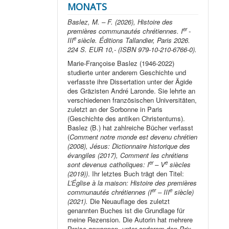
MONATS
Baslez, M. – F. (2026), Histoire des
er
premières communautés chrétiennes. I
-
e
III
siècle. Éditions Tallandier, Paris 2026.
224 S. EUR 10,- (ISBN 979-10-210-6766-0).
Marie-Françoise Baslez (1946-2022)
studierte unter anderem Geschichte und
verfasste ihre Dissertation unter der Ägide
des Gräzisten André Laronde. Sie lehrte an
verschiedenen französischen Universitäten,
zuletzt an der Sorbonne in Paris
(Geschichte des antiken Christentums).
Baslez (B.) hat zahlreiche Bücher verfasst
(
Comment notre monde est devenu chrétien
(2008), Jésus: Dictionnaire historique des
évangiles (2017), Comment les chrétiens
er
e
sont devenus catholiques: I
– V
siècles
(2019))
. Ihr letztes Buch trägt den Titel:
L’Église à la maison: Histoire des premières
er
e
communautés chrétiennes (I
– III
siècle)
(2021).
Die Neuauflage des zuletzt
genannten Buches ist die Grundlage für
meine Rezension. Die Autorin hat mehrere
Preise gewonnen, unter anderem den
Prix