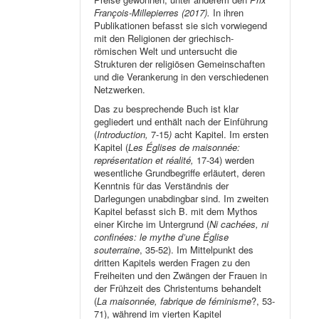
François-Millepierres (2017).
In ihren
Publikationen befasst sie sich vorwiegend
mit den Religionen der griechisch-
römischen Welt und untersucht die
Strukturen der religiösen Gemeinschaften
und die Verankerung in den verschiedenen
Netzwerken.
Das zu besprechende Buch ist klar
gegliedert und enthält nach der Einführung
(
Introduction,
7-15
)
acht Kapitel. Im ersten
Kapitel (
Les Églises de maisonnée:
représentation et réalité,
17-34) werden
wesentliche Grundbegriffe erläutert, deren
Kenntnis für das Verständnis der
Darlegungen unabdingbar sind. Im zweiten
Kapitel befasst sich B. mit dem Mythos
einer Kirche im Untergrund (
Ni cachées, ni
confinées: le mythe d’une Église
souterraine
, 35-52). Im Mittelpunkt des
dritten Kapitels werden Fragen zu den
Freiheiten und den Zwängen der Frauen in
der Frühzeit des Christentums behandelt
(
La maisonnée, fabrique de féminisme
?, 53-
71), während im vierten Kapitel