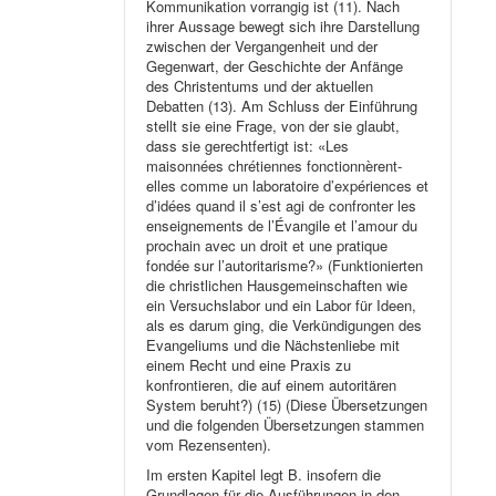
Kommunikation vorrangig ist (11). Nach
ihrer Aussage bewegt sich ihre Darstellung
zwischen der Vergangenheit und der
Gegenwart, der Geschichte der Anfänge
des Christentums und der aktuellen
Debatten (13). Am Schluss der Einführung
stellt sie eine Frage, von der sie glaubt,
dass sie gerechtfertigt ist: «Les
maisonnées chrétiennes fonctionnèrent-
elles comme un laboratoire d’expériences et
d’idées quand il s’est agi de confronter les
enseignements de l’Évangile et l’amour du
prochain avec un droit et une pratique
fondée sur l’autoritarisme?» (Funktionierten
die christlichen Hausgemeinschaften wie
ein Versuchslabor und ein Labor für Ideen,
als es darum ging, die Verkündigungen des
Evangeliums und die Nächstenliebe mit
einem Recht und eine Praxis zu
konfrontieren, die auf einem autoritären
System beruht?) (15) (Diese Übersetzungen
und die folgenden Übersetzungen stammen
vom Rezensenten).
Im ersten Kapitel legt B. insofern die
Grundlagen für die Ausführungen in den