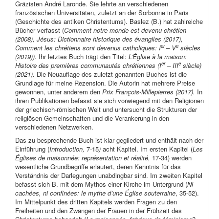
Gräzisten André Laronde. Sie lehrte an verschiedenen
französischen Universitäten, zuletzt an der Sorbonne in Paris
(Geschichte des antiken Christentums). Baslez (B.) hat zahlreiche
Bücher verfasst (
Comment notre monde est devenu chrétien
(2008), Jésus: Dictionnaire historique des évangiles (2017),
er
e
Comment les chrétiens sont devenus catholiques: I
– V
siècles
(2019))
. Ihr letztes Buch trägt den Titel:
L’Église à la maison:
er
e
Histoire des premières communautés chrétiennes (I
– III
siècle)
(2021).
Die Neuauflage des zuletzt genannten Buches ist die
Grundlage für meine Rezension. Die Autorin hat mehrere Preise
gewonnen, unter anderem den
Prix François-Millepierres (2017).
In
ihren Publikationen befasst sie sich vorwiegend mit den Religionen
der griechisch-römischen Welt und untersucht die Strukturen der
religiösen Gemeinschaften und die Verankerung in den
verschiedenen Netzwerken.
Das zu besprechende Buch ist klar gegliedert und enthält nach der
Einführung (
Introduction,
7-15
)
acht Kapitel. Im ersten Kapitel (
Les
Églises de maisonnée: représentation et réalité,
17-34) werden
wesentliche Grundbegriffe erläutert, deren Kenntnis für das
Verständnis der Darlegungen unabdingbar sind. Im zweiten Kapitel
befasst sich B. mit dem Mythos einer Kirche im Untergrund (
Ni
cachées, ni confinées: le mythe d’une Église souterraine
, 35-52).
Im Mittelpunkt des dritten Kapitels werden Fragen zu den
Freiheiten und den Zwängen der Frauen in der Frühzeit des