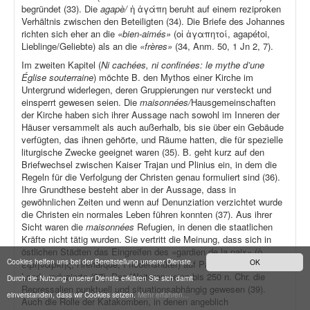
begründet (33). Die
agapè/
ἡ ἀγάπη beruht auf einem reziproken
Verhältnis zwischen den Beteiligten (34). Die Briefe des Johannes
richten sich eher an die
«bien-aimés»
(οἱ ἀγαπητοί, agapétoi,
Lieblinge/Geliebte) als an die
«frères»
(34, Anm. 50, 1 Jn 2, 7).
Im zweiten Kapitel (
Ni cachées, ni confinées: le mythe d’une
Église souterraine
) möchte B. den Mythos einer Kirche im
Untergrund widerlegen, deren Gruppierungen nur versteckt und
einsperrt gewesen seien. Die
maisonnées/
Hausgemeinschaften
der Kirche haben sich ihrer Aussage nach sowohl im Inneren der
Häuser versammelt als auch außerhalb, bis sie über ein Gebäude
verfügten, das ihnen gehörte, und Räume hatten, die für spezielle
liturgische Zwecke geeignet waren (35). B. geht kurz auf den
Briefwechsel zwischen Kaiser Trajan und Plinius ein, in dem die
Regeln für die Verfolgung der Christen genau formuliert sind (36).
Ihre Grundthese besteht aber in der Aussage, dass in
gewöhnlichen Zeiten und wenn auf Denunziation verzichtet wurde
die Christen ein normales Leben führen konnten (37). Aus ihrer
Sicht waren die
maisonnées
Refugien, in denen die staatlichen
Kräfte nicht tätig wurden. Sie vertritt die Meinung, dass sich in
östlichen Städten das Eingreifen des «gardien de la paix» (ὁ
Cookies helfen uns bei der Bereitstellung unserer Dienste.
OK
εἰρηνάρκης, l’irénarque, Friedenshüter) auf Patrouillen auf dem
Lande reduzierte (37). Des Weiteren seien bis 250 n. Chr. die
Durch die Nutzung unserer Dienste erklären Sie sich damit
Repressalien punktuell und situationsabhängig gewesen (39).
einverstanden, dass wir Cookies setzen.
Mehr erfahren...
Auch die Rolle der Katakomben, in denen angeblich