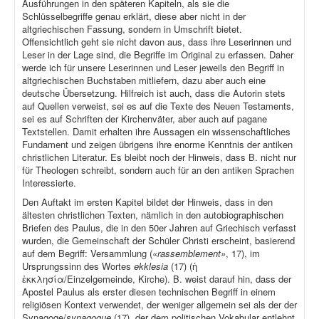
Ausführungen in den späteren Kapiteln, als sie die
Schlüsselbegriffe genau erklärt, diese aber nicht in der
altgriechischen Fassung, sondern in Umschrift bietet.
Offensichtlich geht sie nicht davon aus, dass ihre Leserinnen und
Leser in der Lage sind, die Begriffe im Original zu erfassen. Daher
werde ich für unsere Leserinnen und Leser jeweils den Begriff in
altgriechischen Buchstaben mitliefern, dazu aber auch eine
deutsche Übersetzung. Hilfreich ist auch, dass die Autorin stets
auf Quellen verweist, sei es auf die Texte des Neuen Testaments,
sei es auf Schriften der Kirchenväter, aber auch auf pagane
Textstellen. Damit erhalten ihre Aussagen ein wissenschaftliches
Fundament und zeigen übrigens ihre enorme Kenntnis der antiken
christlichen Literatur. Es bleibt noch der Hinweis, dass B. nicht nur
für Theologen schreibt, sondern auch für an den antiken Sprachen
Interessierte.
Den Auftakt im ersten Kapitel bildet der Hinweis, dass in den
ältesten christlichen Texten, nämlich in den autobiographischen
Briefen des Paulus, die in den 50er Jahren auf Griechisch verfasst
wurden, die Gemeinschaft der Schüler Christi erscheint, basierend
auf dem Begriff: Versammlung (
«rassemblement»
, 17), im
Ursprungssinn des Wortes
ekklesia
(17) (ἡ
ἐκκλησία/Einzelgemeinde, Kirche). B. weist darauf hin, dass der
Apostel Paulus als erster diesen technischen Begriff in einem
religiösen Kontext verwendet, der weniger allgemein sei als der der
Synagoge/
synagogue
(17), der dem politischen Vokabular entlehnt