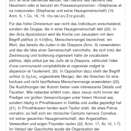
Hausherrn oder er benutzt ein Possessivpronomen: «Stéphanas et
sa maisonnée» (Stephanas und seine Hausgemeinschaft) (19,
Anm. 5, 1 Co, 16, 15: τὴν οἰκίαν Στεφανᾶ).
Für das frühe Christentum war nicht das Individuum entscheidend,
sondern die Gruppe, die in einer Hausgemeinschaft lebt (20). In
den
Acta Apostolorum
wird die Kirche von Jerusalem mit dem
Begriff
pléthos
(ὁ πλῆθος, Menschenmenge) bezeichnet, ein
Wort, das bereits die Juden in der Diaspora (Anm. 9) verwendeten
und das die Idee einer Gemeinschaft vermittelte, die sich trotz der
Zerstreuung und Isolierung organisiert hatte (
le vocabulaire
pléthos, déjà utilisé par les Juifs de la Diaspora, véhiculait l’idée
d’une communauté comptabilisée et organisée malgré la
dispersion et l’isolement,
20). In Opposition dazu steht der Begriff
ochlos
(ὁ ὄχλος, ungeordnete Menge), den die Griechen für eine
konfuse und nicht bezifferbare Menschenmenge anwendeten (20).
Die Ausführungen der Autorin bieten viele interessante Details und
Facetten. Wie nebenbei erfährt man, dass Jesus nicht immer der
Prediger vor großen Versammlungen unter freiem Himmel war,
sondern häufig in Privathäusern in Galiläa und Judäa gepredigt hat
(21). In Privathäusern fanden auch Taufen statt, die etwa Petrus
vornahm; so ließ sich ein römischer Centurio namens Cornelius
mit seiner gesamten Hausgemeinschaft, den Angestellten,
Verwandten und engen Freunden taufen (22, Anm. 17, Ac 10, 1-7).
Im Verlauf der Geschichte wurde die Organisation der