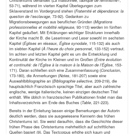
Christentums behandelt (
La maisonnée, fabrique de féminisme
?,
53-71), während im vierten Kapitel Überlegungen zum
Sklavenstand im Vordergrund stehen (
Fraternité et dépendance: la
question de l’esclavage
, 73-92). Gedanken zu
Migrationsbewegungen aus beruflichen Gründen (
Migrations
professionnelles et mobilité religieuse,
93-113) werden im fünften
Kapitel geäußert. Mit Erklärungen wichtiger Strukturen innerhalb
der Kirche macht B. die Leserinnen und Leser sowohl im sechsten
Kapitel (
Églises en réseaux, Église synodale
, 115-132) als auch
im siebten Kapitel (
À l’heure du choix personnel
, 133-152) vertraut.
Im achten und letzten Kapitel geht es um die Entwicklung und
Kontinuität der Kirche im Kleinen und im Großen (
Entre évolution
et continuité: de l’Église à la maison à la Maison de l’Église
, 153-
171). Daran schließen sich eine Zusammenfassung (
Conclusion
,
173-180), die Anmerkungen (
Notes
, 181-207) sowie eine
Auswahlbibliographie an (
Bibliographie sélective
, 209-219), die
hauptsächlich Französisch sprachige Titel, aber auch zahlreiche
englische, wenige italienische, keinen einzigen deutschen Titel
enthält. Wie üblich in französischen Publikationen findet man das
Inhaltsverzeichnis am Ende des Buches (
Table
, 221-223).
Bereits in der Einleitung lassen einige Bemerkungen der Autorin
deutlich werden, dass sie ausgewiesene Kennerin des frühen
Christentums ist. Sie weist daraufhin, dass die Geschichte dieser
frühen Phase des Christentums mehrheitlich auf schriftlichen
Quellen basiert (9). Das Textcorpus erhöhe sich kaum und