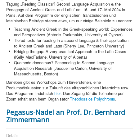
Tagung „Reading Classics? Second Language Acquisition & the
Pedagogy of Ancient Greek and Latin“ am 16. und 17. Mai 2024 in
Paris. Auf dem Programm der englischen, französischen und
lateinischen Beiträge stehen etwa, um nur einige Beispiele zu nennen:
Teaching Ancient Greek in the Greek-speaking world: Experiences
and Perspectives (Antonis Tsakmakis, University of Cyprus)
Tiered texts for reading in a second language & their application
to Ancient Greek and Latin (Sherry Lee, Princeton University)
Bridging the gap: A very practical Approach to the Latin Cases
(Kelly MacFarlane, University of Alberta)
Quomodo doceamus? Responding to Second Language
Acquisition Research (Jacqueline Carlon, University of
Massachusetts, Boston)
Daneben gibt es Workshops zum Hörverstehen, eine
Podiumsdiskussion zur Zukunft des altsprachlichen Unterrichts usw.
Das Programm findet sich
hier
. Den Zugang für die Teilnahme per
Zoom erhält man beim Organisator
Theodossios Polychronis
.
Pegasus-Nadel an Prof. Dr. Bernhard
Zimmermann
Details