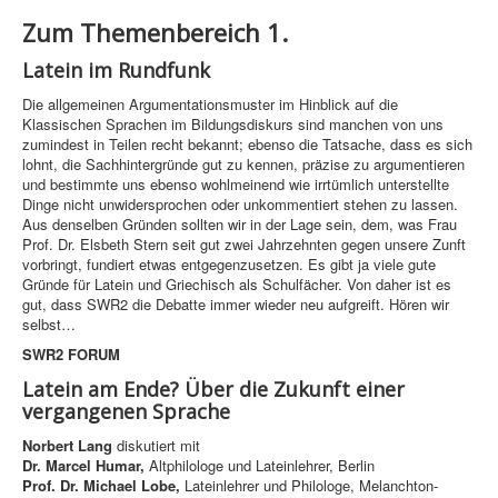
Zum Themenbereich 1.
Latein im Rundfunk
Die allgemeinen Argumentationsmuster im Hinblick auf die
Klassischen Sprachen im Bildungsdiskurs sind manchen von uns
zumindest in Teilen recht bekannt; ebenso die Tatsache, dass es sich
lohnt, die Sachhintergründe gut zu kennen, präzise zu argumentieren
und bestimmte uns ebenso wohlmeinend wie irrtümlich unterstellte
Dinge nicht unwidersprochen oder unkommentiert stehen zu lassen.
Aus denselben Gründen sollten wir in der Lage sein, dem, was Frau
Prof. Dr. Elsbeth Stern seit gut zwei Jahrzehnten gegen unsere Zunft
vorbringt, fundiert etwas entgegenzusetzen. Es gibt ja viele gute
Gründe für Latein und Griechisch als Schulfächer. Von daher ist es
gut, dass SWR2 die Debatte immer wieder neu aufgreift. Hören wir
selbst…
SWR2 FORUM
Latein am Ende? Über die Zukunft einer
vergangenen Sprache
Norbert Lang
diskutiert mit
Dr. Marcel Humar,
Altphilologe und Lateinlehrer, Berlin
Prof. Dr. Michael Lobe,
Lateinlehrer und Philologe, Melanchton-