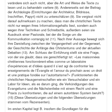
verändere sich auch nicht, aber die Art und Weise die Texte zu
lesen und zu behandeln variiere (9). Andererseits sei der Beitrag
der Archäologie (Einrichtungen der Architektur, Bildnisse,
Inschriften, Papyri) nicht zu unterschätzen (9). Sie vergisst nicht
darauf aufmerksam zu machen, dass man die christlichen Texte
nicht nur wegen ihres Informationsgehalts liest, sondern auch
wegen ihrer Techniken und Schreibstile, außerdem seien sie
Ausdruck einer Pastorale, bei der die Sorge um die
Kommunikation vorrangig ist (11). Nach ihrer Aussage bewegt sich
ihre Darstellung zwischen der Vergangenheit und der Gegenwart,
der Geschichte der Anfänge des Christentums und der aktuellen
Debatten (13). Am Schluss der Einführung stellt sie eine Frage,
von der sie glaubt, dass sie gerechtfertigt ist: «Les maisonnées
chrétiennes fonctionnèrent-elles comme un laboratoire
d’expériences et d’idées quand il s’est agi de confronter les
enseignements de l’Évangile et l’amour du prochain avec un droit
et une pratique fondée sur l’autoritarisme?» (Funktionierten die
christlichen Hausgemeinschaften wie ein Versuchslabor und ein
Labor für Ideen, als es darum ging, die Verkündigungen des
Evangeliums und die Nächstenliebe mit einem Recht und eine
Praxis zu konfrontieren, die auf einem autoritären System beruht?)
(15) (Diese Übersetzungen und die folgenden Übersetzungen
stammen vom Rezensenten).
Im ersten Kapitel legt B. insofern die Grundlagen für die