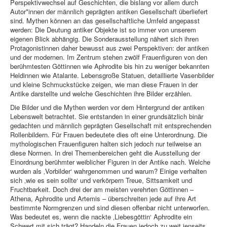
Perspektivwechsel auf Geschichten, die bislang vor allem durch
Autor*innen der männlich geprägten antiken Gesellschaft überliefert
sind. Mythen können an das gesellschaftliche Umfeld angepasst
werden: Die Deutung antiker Objekte ist so immer von unserem
eigenen Blick abhängig. Die Sonderausstellung nähert sich ihren
Protagonistinnen daher bewusst aus zwei Perspektiven: der antiken
und der modernen. Im Zentrum stehen zwölf Frauenfiguren von den
berühmtesten Göttinnen wie Aphrodite bis hin zu weniger bekannten
Heldinnen wie Atalante. Lebensgroße Statuen, detaillierte Vasenbilder
und kleine Schmuckstücke zeigen, wie man diese Frauen in der
Antike darstellte und welche Geschichten ihre Bilder erzählen.
Die Bilder und die Mythen werden vor dem Hintergrund der antiken
Lebenswelt betrachtet. Sie entstanden in einer grundsätzlich binär
gedachten und männlich geprägten Gesellschaft mit entsprechenden
Rollenbildern. Für Frauen bedeutete dies oft eine Unterordnung. Die
mythologischen Frauenfiguren halten sich jedoch nur teilweise an
diese Normen. In drei Themenbereichen geht die Ausstellung der
Einordnung berühmter weiblicher Figuren in der Antike nach. Welche
wurden als ‚Vorbilder‘ wahrgenommen und warum? Einige verhalten
sich ‚wie es sein sollte‘ und verkörpern Treue, Sittsamkeit und
Fruchtbarkeit. Doch drei der am meisten verehrten Göttinnen –
Athena, Aphrodite und Artemis – überschreiten jede auf ihre Art
bestimmte Normgrenzen und sind diesen offenbar nicht unterworfen.
Was bedeutet es, wenn die nackte ‚Liebesgöttin‘ Aphrodite ein
Schwert mit sich trägt? Handeln die Frauen jedoch zu weit jenseits