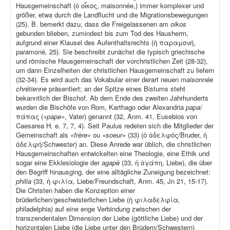
Hausgemeinschaft (ὁ οἶκος, maisonnée,) immer komplexer und
größer, etwa durch die Landflucht und die Migrationsbewegungen
(25). B. bemerkt dazu, dass die Freigelassenen am
oikos
gebunden blieben, zumindest bis zum Tod des Hausherrn,
aufgrund einer Klausel des Aufenthaltsrechts (ἡ παραμονή,
paramonè
,
25). Sie beschreibt zunächst die typisch griechische
und römische Hausgemeinschaft der vorchristlichen Zeit (28-32),
um dann Einzelheiten der christlichen Hausgemeinschaft zu liefern
(32-34). Es wird auch das Vokabular einer derart neuen
maisonnée
chrétienne
präsentiert; an der Spitze eines Bistums steht
bekanntlich der Bischof. Ab dem Ende des zweiten Jahrhunderts
wurden die Bischöfe von Rom, Karthago oder Alexandria
papa
/
πάπας (
«pape»
, Vater) genannt (32, Anm. 41, Eusebios von
Caesarea H
.
e
.
7, 7, 4). Seit Paulus redeten sich die Mitglieder der
Gemeinschaft als
«frère»
ou
«soeur»
(33) (ὁ ἀδελφός/Bruder, ἡ
ἀδελφή/Schwester) an. Diese Anrede war üblich, die christlichen
Hausgemeinschaften entwickelten eine Theologie, eine Ethik und
sogar eine Ekklesiologie der
agapè
(33, ἡ ἀγάπη, Liebe), die über
den Begriff hinausging, der eine alltägliche Zuneigung bezeichnet:
philia
(33, ἡ φιλία, Liebe/Freundschaft, Anm. 45, Jn 21, 15-17).
Die Christen haben die Konzeption einer
brüderlichen/geschwisterlichen Liebe (ἡ φιλαδελφία
,
philadelphia) auf eine enge Verbindung zwischen der
transzendentalen Dimension der Liebe (göttliche Liebe) und der
horizontalen Liebe (die Liebe unter den Brüdern/Schwestern)