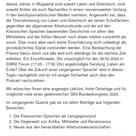
dieses Jahres in Wuppertal sind sowohl Latein und Griechisch, sind
sowohl Antike als auch Nachantike in einem nennenswerten Umfang
in den berufsjournalistischen Medien vertreten. Angemerkt sei, dass
die Thematisierung von Latein und Griechisch als reinen Schulfächern
gegenüber der allgemeinen Altertumskunde und der auf den
Klassischen Sprachen basierenden Geschichte vor allem des
Mittelalters und der frühen Neuzeit noch etwas stärker zurücktritt als
sonst. Dies muss aber nach erster Einschätzung nicht unbedingt als
grundsätzliches Signal verstanden werden. Eine Beobachtung der
Presse hierzu durch uns alle wird sich allerdings für die nächste Zeit
anbieten. Ein Einzelhinweis: Die ursprünglich für den 28.02.2024 in
SWR2 Forum (17:05 - 17:50 Uhr) angekündigte Sendung „Latein am
Ende? Über die Zukunft einer vergangenen Sprache‟ wird in diesen
Tagen nachgeholt und ist mit einiger Sicherheit auch über den
Podcast nachzuhören.
Wir wünschen Ihnen eine angeregte Lektüre, frohe Ostertage und für
möglichst viele einen gewinnreichen DAV-Bundeskongress 2024.
Im vergangenen Quartal gab es vor allem Beiträge aus folgenden
Bereichen:
Die Klassischen Sprachen als Lerngegenstand
Die Gegenwart von Antike, Mittelalter und Renaissance
Neues aus den benachbarten Altertumswissenschaften