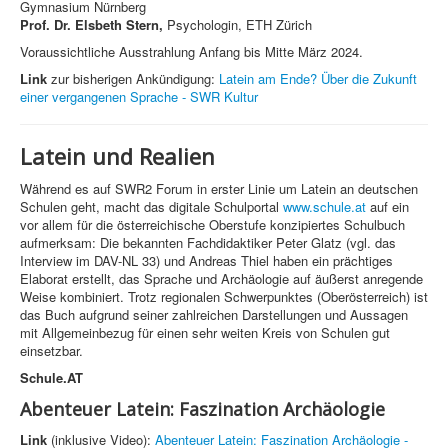
Gymnasium Nürnberg
Prof. Dr. Elsbeth Stern,
Psychologin, ETH Zürich
Voraussichtliche Ausstrahlung Anfang bis Mitte März 2024.
Link
zur bisherigen Ankündigung:
Latein am Ende? Über die Zukunft
einer vergangenen Sprache - SWR Kultur
Latein und Realien
Während es auf SWR2 Forum in erster Linie um Latein an deutschen
Schulen geht, macht das digitale Schulportal
www.schule.at
auf ein
vor allem für die österreichische Oberstufe konzipiertes Schulbuch
aufmerksam: Die bekannten Fachdidaktiker Peter Glatz (vgl. das
Interview im DAV-NL 33) und Andreas Thiel haben ein prächtiges
Elaborat erstellt, das Sprache und Archäologie auf äußerst anregende
Weise kombiniert. Trotz regionalen Schwerpunktes (Oberösterreich) ist
das Buch aufgrund seiner zahlreichen Darstellungen und Aussagen
mit Allgemeinbezug für einen sehr weiten Kreis von Schulen gut
einsetzbar.
Schule.AT
Abenteuer Latein: Faszination Archäologie
Link
(inklusive Video):
Abenteuer Latein: Faszination Archäologie -