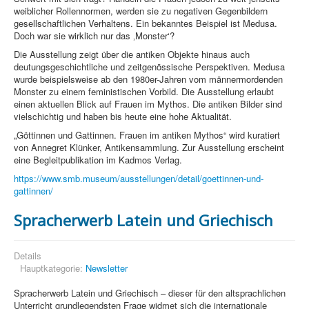
weiblicher Rollennormen, werden sie zu negativen Gegenbildern
gesellschaftlichen Verhaltens. Ein bekanntes Beispiel ist Medusa.
Doch war sie wirklich nur das ‚Monster‘?
Die Ausstellung zeigt über die antiken Objekte hinaus auch
deutungsgeschichtliche und zeitgenössische Perspektiven. Medusa
wurde beispielsweise ab den 1980er-Jahren vom männermordenden
Monster zu einem feministischen Vorbild. Die Ausstellung erlaubt
einen aktuellen Blick auf Frauen im Mythos. Die antiken Bilder sind
vielschichtig und haben bis heute eine hohe Aktualität.
„Göttinnen und Gattinnen. Frauen im antiken Mythos“ wird kuratiert
von Annegret Klünker, Antikensammlung. Zur Ausstellung erscheint
eine Begleitpublikation im Kadmos Verlag.
https://www.smb.museum/ausstellungen/detail/goettinnen-und-
gattinnen/
Spracherwerb Latein und Griechisch
Details
Hauptkategorie:
Newsletter
Spracherwerb Latein und Griechisch – dieser für den altsprachlichen
Unterricht grundlegendsten Frage widmet sich die internationale