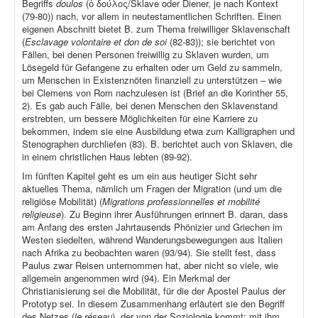
Begriffs
doulos
(ὁ δούλος/Sklave oder Diener, je nach Kontext
(79-80)) nach, vor allem in neutestamentlichen Schriften. Einen
eigenen Abschnitt bietet B. zum Thema freiwilliger Sklavenschaft
(
Esclavage volontaire et don de soi
(82-83)); sie berichtet von
Fällen, bei denen Personen freiwillig zu Sklaven wurden, um
Lösegeld für Gefangene zu erhalten oder um Geld zu sammeln,
um Menschen in Existenznöten finanziell zu unterstützen – wie
bei Clemens von Rom nachzulesen ist (Brief an die Korinther 55,
2). Es gab auch Fälle, bei denen Menschen den Sklavenstand
erstrebten, um bessere Möglichkeiten für eine Karriere zu
bekommen, indem sie eine Ausbildung etwa zum Kalligraphen und
Stenographen durchliefen (83). B. berichtet auch von Sklaven, die
in einem christlichen Haus lebten (89-92).
Im fünften Kapitel geht es um ein aus heutiger Sicht sehr
aktuelles Thema, nämlich um Fragen der Migration (und um die
religiöse Mobilität) (
Migrations professionnelles et mobilité
religieuse
). Zu Beginn ihrer Ausführungen erinnert B. daran, dass
am Anfang des ersten Jahrtausends Phönizier und Griechen im
Westen siedelten, während Wanderungsbewegungen aus Italien
nach Afrika zu beobachten waren (93/94). Sie stellt fest, dass
Paulus zwar Reisen unternommen hat, aber nicht so viele, wie
allgemein angenommen wird (94). Ein Merkmal der
Christianisierung sei die Mobilität, für die der Apostel Paulus der
Prototyp sei. In diesem Zusammenhang erläutert sie den Begriff
des Netzes (
le réseau
), der von der Soziologie kommt; mit ihm