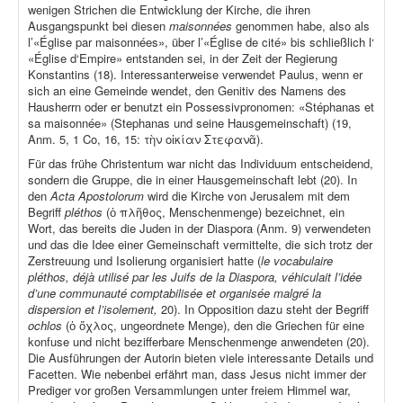
wenigen Strichen die Entwicklung der Kirche, die ihren
Ausgangspunkt bei diesen
maisonnées
genommen habe, also als
l’«Église par maisonnées», über l’«Église de cité» bis schließlich l‘
«Église d‘Empire» entstanden sei, in der Zeit der Regierung
Konstantins (18). Interessanterweise verwendet Paulus, wenn er
sich an eine Gemeinde wendet, den Genitiv des Namens des
Hausherrn oder er benutzt ein Possessivpronomen: «Stéphanas et
sa maisonnée» (Stephanas und seine Hausgemeinschaft) (19,
Anm. 5, 1 Co, 16, 15: τὴν οἰκίαν Στεφανᾶ).
Für das frühe Christentum war nicht das Individuum entscheidend,
sondern die Gruppe, die in einer Hausgemeinschaft lebt (20). In
den
Acta Apostolorum
wird die Kirche von Jerusalem mit dem
Begriff
pléthos
(ὁ πλῆθος, Menschenmenge) bezeichnet, ein
Wort, das bereits die Juden in der Diaspora (Anm. 9) verwendeten
und das die Idee einer Gemeinschaft vermittelte, die sich trotz der
Zerstreuung und Isolierung organisiert hatte (
le vocabulaire
pléthos, déjà utilisé par les Juifs de la Diaspora, véhiculait l’idée
d’une communauté comptabilisée et organisée malgré la
dispersion et l’isolement,
20). In Opposition dazu steht der Begriff
ochlos
(ὁ ὄχλος, ungeordnete Menge), den die Griechen für eine
konfuse und nicht bezifferbare Menschenmenge anwendeten (20).
Die Ausführungen der Autorin bieten viele interessante Details und
Facetten. Wie nebenbei erfährt man, dass Jesus nicht immer der
Prediger vor großen Versammlungen unter freiem Himmel war,