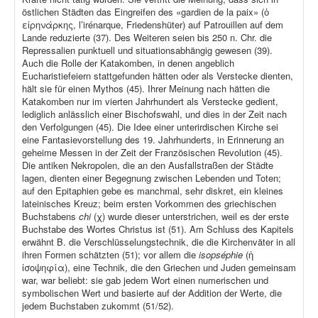
östlichen Städten das Eingreifen des «gardien de la paix» (ὁ
εἰρηνάρκης, l’irénarque, Friedenshüter) auf Patrouillen auf dem
Lande reduzierte (37). Des Weiteren seien bis 250 n. Chr. die
Repressalien punktuell und situationsabhängig gewesen (39).
Auch die Rolle der Katakomben, in denen angeblich
Eucharistiefeiern stattgefunden hätten oder als Verstecke dienten,
hält sie für einen Mythos (45). Ihrer Meinung nach hätten die
Katakomben nur im vierten Jahrhundert als Verstecke gedient,
lediglich anlässlich einer Bischofswahl, und dies in der Zeit nach
den Verfolgungen (45). Die Idee einer unterirdischen Kirche sei
eine Fantasievorstellung des 19. Jahrhunderts, in Erinnerung an
geheime Messen in der Zeit der Französischen Revolution (45).
Die antiken Nekropolen, die an den Ausfallstraßen der Städte
lagen, dienten einer Begegnung zwischen Lebenden und Toten;
auf den Epitaphien gebe es manchmal, sehr diskret, ein kleines
lateinisches Kreuz; beim ersten Vorkommen des griechischen
Buchstabens
chi
(χ) wurde dieser unterstrichen, weil es der erste
Buchstabe des Wortes Christus ist (51). Am Schluss des Kapitels
erwähnt B. die Verschlüsselungstechnik, die die Kirchenväter in all
ihren Formen schätzten (51); vor allem die
isopséphie
(ἡ
ἰσοψηφία), eine Technik, die den Griechen und Juden gemeinsam
war, war beliebt: sie gab jedem Wort einen numerischen und
symbolischen Wert und basierte auf der Addition der Werte, die
jedem Buchstaben zukommt (51/52).