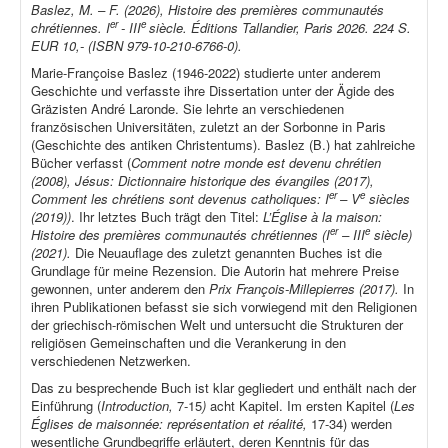
Baslez, M. – F. (2026), Histoire des premières communautés
er
e
chrétiennes. I
- III
siècle. Éditions Tallandier, Paris 2026. 224 S.
EUR 10,- (ISBN 979-10-210-6766-0).
Marie-Françoise Baslez (1946-2022) studierte unter anderem
Geschichte und verfasste ihre Dissertation unter der Ägide des
Gräzisten André Laronde. Sie lehrte an verschiedenen
französischen Universitäten, zuletzt an der Sorbonne in Paris
(Geschichte des antiken Christentums). Baslez (B.) hat zahlreiche
Bücher verfasst (
Comment notre monde est devenu chrétien
(2008), Jésus: Dictionnaire historique des évangiles (2017),
er
e
Comment les chrétiens sont devenus catholiques: I
– V
siècles
(2019))
. Ihr letztes Buch trägt den Titel:
L’Église à la maison:
er
e
Histoire des premières communautés chrétiennes (I
– III
siècle)
(2021).
Die Neuauflage des zuletzt genannten Buches ist die
Grundlage für meine Rezension. Die Autorin hat mehrere Preise
gewonnen, unter anderem den
Prix François-Millepierres (2017).
In
ihren Publikationen befasst sie sich vorwiegend mit den Religionen
der griechisch-römischen Welt und untersucht die Strukturen der
religiösen Gemeinschaften und die Verankerung in den
verschiedenen Netzwerken.
Das zu besprechende Buch ist klar gegliedert und enthält nach der
Einführung (
Introduction,
7-15
)
acht Kapitel. Im ersten Kapitel (
Les
Églises de maisonnée: représentation et réalité,
17-34) werden
wesentliche Grundbegriffe erläutert, deren Kenntnis für das