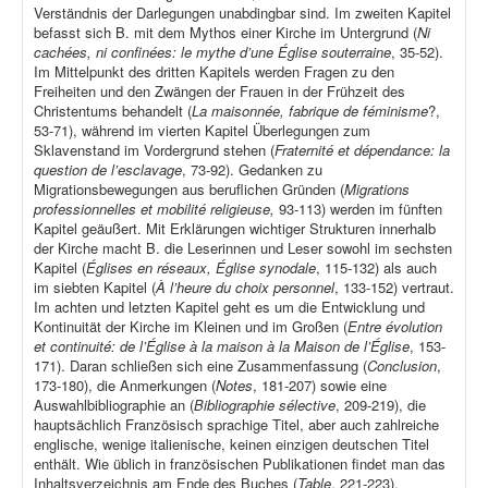
Verständnis der Darlegungen unabdingbar sind. Im zweiten Kapitel
befasst sich B. mit dem Mythos einer Kirche im Untergrund (
Ni
cachées, ni confinées: le mythe d’une Église souterraine
, 35-52).
Im Mittelpunkt des dritten Kapitels werden Fragen zu den
Freiheiten und den Zwängen der Frauen in der Frühzeit des
Christentums behandelt (
La maisonnée, fabrique de féminisme
?,
53-71), während im vierten Kapitel Überlegungen zum
Sklavenstand im Vordergrund stehen (
Fraternité et dépendance: la
question de l’esclavage
, 73-92). Gedanken zu
Migrationsbewegungen aus beruflichen Gründen (
Migrations
professionnelles et mobilité religieuse,
93-113) werden im fünften
Kapitel geäußert. Mit Erklärungen wichtiger Strukturen innerhalb
der Kirche macht B. die Leserinnen und Leser sowohl im sechsten
Kapitel (
Églises en réseaux, Église synodale
, 115-132) als auch
im siebten Kapitel (
À l’heure du choix personnel
, 133-152) vertraut.
Im achten und letzten Kapitel geht es um die Entwicklung und
Kontinuität der Kirche im Kleinen und im Großen (
Entre évolution
et continuité: de l’Église à la maison à la Maison de l’Église
, 153-
171). Daran schließen sich eine Zusammenfassung (
Conclusion
,
173-180), die Anmerkungen (
Notes
, 181-207) sowie eine
Auswahlbibliographie an (
Bibliographie sélective
, 209-219), die
hauptsächlich Französisch sprachige Titel, aber auch zahlreiche
englische, wenige italienische, keinen einzigen deutschen Titel
enthält. Wie üblich in französischen Publikationen findet man das
Inhaltsverzeichnis am Ende des Buches (
Table
, 221-223).