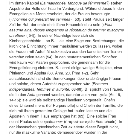
Im dritten Kapitel (
La maisonnée, fabrique de féminisme
?) stehen
Aspekte der Rolle der Frau im Vordergrund. Während Jesus in den
Evangelien als Mann erscheint, der die Frauen bevorzugte
(«
l’homme qui préférait les femmes»
, 53), steht Paulus seit langer
Zeit im Ruf, der erste christliche Frauenfeind zu sein («
Paul
assume ainsi depuis longtemps la réputation de premier misogyne
chrétien»
( 54)). In seiner Nachfolge lese sich die
Kirchengeschichte – so B. – als eine Folge von Bestrebungen, die
kirchliche Einrichtung immer maskuliner werden zu lassen, wobei
die Frauen mit Autorität sukzessive aus den kanonischen Texten
verschwunden seien (54). In den neutestamentlichen Schriften
wird kaum von Paaren gesprochen, die gemeinsam für die
Evangelisierung eintreten. B. nennt einige wenige Beispiele, etwa
Philemon und Apphia (60, Anm. 23, Phm 1-2). Sehr
aufschlussreich sind die Bemerkungen über unabhängige Frauen
und solche, denen Autorität zugesprochen wird (
Femmes
indépendantes, femmes d‘ autorité
, 63-68). B. spricht von Frauen,
die in den
Acta
genannt werden, darunter auch von Lydia (Ac 16,
14-15); sie wird als selbständige Händlerin vorgestellt, Chefin
eines Unternehmens (für Purpurstoffe) und Chefin der Familie, die
sich mit ihrem gesamten Gefolge hat taufen lassen und die
Aposteln in ihrem Haus empfangen hat (63). Eine solche Frau
nennt Paulus seine «
patronne
» (ἡ προστάτις/die Vorsteherin). In
der klassischen griechischen Zeit existierte dieser Begriff nicht,
nur die maskuline Variante; demgegenüber wurden in der