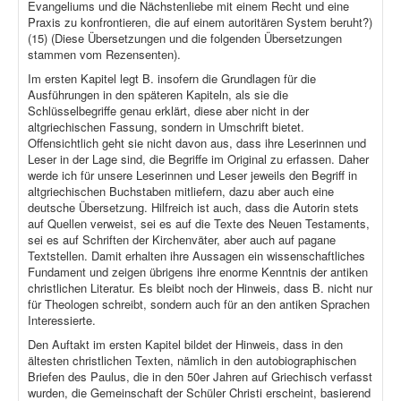
Evangeliums und die Nächstenliebe mit einem Recht und eine
Praxis zu konfrontieren, die auf einem autoritären System beruht?)
(15) (Diese Übersetzungen und die folgenden Übersetzungen
stammen vom Rezensenten).
Im ersten Kapitel legt B. insofern die Grundlagen für die
Ausführungen in den späteren Kapiteln, als sie die
Schlüsselbegriffe genau erklärt, diese aber nicht in der
altgriechischen Fassung, sondern in Umschrift bietet.
Offensichtlich geht sie nicht davon aus, dass ihre Leserinnen und
Leser in der Lage sind, die Begriffe im Original zu erfassen. Daher
werde ich für unsere Leserinnen und Leser jeweils den Begriff in
altgriechischen Buchstaben mitliefern, dazu aber auch eine
deutsche Übersetzung. Hilfreich ist auch, dass die Autorin stets
auf Quellen verweist, sei es auf die Texte des Neuen Testaments,
sei es auf Schriften der Kirchenväter, aber auch auf pagane
Textstellen. Damit erhalten ihre Aussagen ein wissenschaftliches
Fundament und zeigen übrigens ihre enorme Kenntnis der antiken
christlichen Literatur. Es bleibt noch der Hinweis, dass B. nicht nur
für Theologen schreibt, sondern auch für an den antiken Sprachen
Interessierte.
Den Auftakt im ersten Kapitel bildet der Hinweis, dass in den
ältesten christlichen Texten, nämlich in den autobiographischen
Briefen des Paulus, die in den 50er Jahren auf Griechisch verfasst
wurden, die Gemeinschaft der Schüler Christi erscheint, basierend