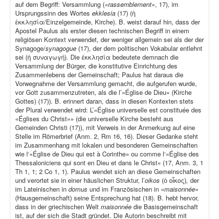
auf dem Begriff: Versammlung (
«rassemblement»
, 17), im
Ursprungssinn des Wortes
ekklesia
(17) (ἡ
ἐκκλησία/Einzelgemeinde, Kirche). B. weist darauf hin, dass der
Apostel Paulus als erster diesen technischen Begriff in einem
religiösen Kontext verwendet, der weniger allgemein sei als der der
Synagoge/
synagogue
(17), der dem politischen Vokabular entlehnt
sei (ἡ συναγωγή). Die ἐκκλησία bedeutete demnach die
Versammlung der Bürger, die konstitutive Einrichtung des
Zusammenlebens der Gemeinschaft; Paulus hat daraus die
Vorwegnahme der Versammlung gemacht, die aufgerufen wurde,
vor Gott zusammenzutreten, als die l’«Église de Dieu» (Kirche
Gottes) (17)). B. erinnert daran, dass in diesen Kontexten stets
der Plural verwendet wird: L’«Église universelle est constituée des
«Églises du Christ»» (die universelle Kirche besteht aus
Gemeinden Christi (17)), mit Verweis in der Anmerkung auf eine
Stelle im Römerbrief (Anm. 2, Rm 16, 16). Dieser Gedanke steht
im Zusammenhang mit lokalen und besonderen Gemeinschaften
wie l‘«Église de Dieu qui est à Corinthe» ou comme l‘«Église des
Thessaloniciens qui sont en Dieu et dans le Christ» (17, Anm. 3, 1
Th 1, 1; 2 Co 1, 1). Paulus wendet sich an diese Gemeinschaften
und verortet sie in einer häuslichen Struktur, l’
oikos
(ὁ οἶκος)
,
der
im Lateinischen in
domus
und im Französischen in «
maisonnée
»
(Hausgemeinschaft) seine Entsprechung hat (18). B. hebt hervor,
dass in der griechischen Welt
maisonnée
die Basisgemeinschaft
ist, auf der sich die Stadt gründet. Die Autorin beschreibt mit