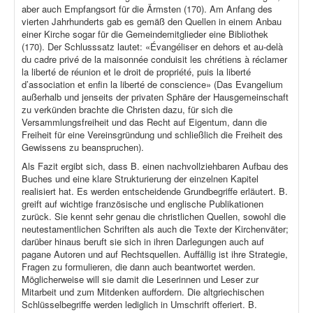
aber auch Empfangsort für die Ärmsten (170). Am Anfang des
vierten Jahrhunderts gab es gemäß den Quellen in einem Anbau
einer Kirche sogar für die Gemeindemitglieder eine Bibliothek
(170). Der Schlusssatz lautet: «Évangéliser en dehors et au-delà
du cadre privé de la maisonnée conduisit les chrétiens à réclamer
la liberté de réunion et le droit de propriété, puis la liberté
d’association et enfin la liberté de conscience» (Das Evangelium
außerhalb und jenseits der privaten Sphäre der Hausgemeinschaft
zu verkünden brachte die Christen dazu, für sich die
Versammlungsfreiheit und das Recht auf Eigentum, dann die
Freiheit für eine Vereinsgründung und schließlich die Freiheit des
Gewissens zu beanspruchen).
Als Fazit ergibt sich, dass B. einen nachvollziehbaren Aufbau des
Buches und eine klare Strukturierung der einzelnen Kapitel
realisiert hat. Es werden entscheidende Grundbegriffe erläutert. B.
greift auf wichtige französische und englische Publikationen
zurück. Sie kennt sehr genau die christlichen Quellen, sowohl die
neutestamentlichen Schriften als auch die Texte der Kirchenväter;
darüber hinaus beruft sie sich in ihren Darlegungen auch auf
pagane Autoren und auf Rechtsquellen. Auffällig ist ihre Strategie,
Fragen zu formulieren, die dann auch beantwortet werden.
Möglicherweise will sie damit die Leserinnen und Leser zur
Mitarbeit und zum Mitdenken auffordern. Die altgriechischen
Schlüsselbegriffe werden lediglich in Umschrift offeriert. B.