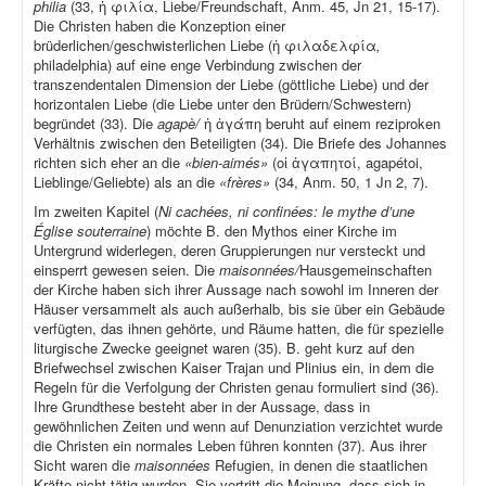
philia
(33, ἡ φιλία, Liebe/Freundschaft, Anm. 45, Jn 21, 15-17).
Die Christen haben die Konzeption einer
brüderlichen/geschwisterlichen Liebe (ἡ φιλαδελφία
,
philadelphia) auf eine enge Verbindung zwischen der
transzendentalen Dimension der Liebe (göttliche Liebe) und der
horizontalen Liebe (die Liebe unter den Brüdern/Schwestern)
begründet (33). Die
agapè/
ἡ ἀγάπη beruht auf einem reziproken
Verhältnis zwischen den Beteiligten (34). Die Briefe des Johannes
richten sich eher an die
«bien-aimés»
(οἱ ἀγαπητοί, agapétoi,
Lieblinge/Geliebte) als an die
«frères»
(34, Anm. 50, 1 Jn 2, 7).
Im zweiten Kapitel (
Ni cachées, ni confinées: le mythe d’une
Église souterraine
) möchte B. den Mythos einer Kirche im
Untergrund widerlegen, deren Gruppierungen nur versteckt und
einsperrt gewesen seien. Die
maisonnées/
Hausgemeinschaften
der Kirche haben sich ihrer Aussage nach sowohl im Inneren der
Häuser versammelt als auch außerhalb, bis sie über ein Gebäude
verfügten, das ihnen gehörte, und Räume hatten, die für spezielle
liturgische Zwecke geeignet waren (35). B. geht kurz auf den
Briefwechsel zwischen Kaiser Trajan und Plinius ein, in dem die
Regeln für die Verfolgung der Christen genau formuliert sind (36).
Ihre Grundthese besteht aber in der Aussage, dass in
gewöhnlichen Zeiten und wenn auf Denunziation verzichtet wurde
die Christen ein normales Leben führen konnten (37). Aus ihrer
Sicht waren die
maisonnées
Refugien, in denen die staatlichen
Kräfte nicht tätig wurden. Sie vertritt die Meinung, dass sich in