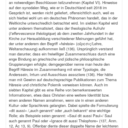
an notwendigen Beschlüssen teilzunehmen (Kapitel VI). Hinweise
auf den synodalen Weg, wie er in Deutschland seit 2018 im
Gespräch ist, werden nicht geliefert, offensichtlich auch, weil es
sich hierbei wohl um ein deutsches Phänomen handelt, das in der
Weltkirche unterschiedlich betrachtet wird. Im siebten Kapitel wird
unter anderem thematisiert, dass der theologische Aufruhr
(
l’effervescence théologique
) ab dem zweiten Jahrhundert in der
Kirche zur Herausbildung verschiedener Meinungen geführt hat,
der unter anderem den Begriff «
hérésie
» (αἵρεσις/Lehre,
Weltanschauung) aufkommen ließ (136). Ursprünglich verstand
man darunter, dass ein freiwilliger Zusammenschluss durch eine
enge Bindung an griechische und jüdische philosophische
Gruppierungen erfolgte; demgegenüber nenne man heute den
Begriff Häresie im Zusammenhang mit einer Typologie, die
Anderssein, Irrtum und Ausschluss assoziiere (136). Hier hätte
man mit Gewinn auf deutschsprachige Publikationen zum Thema
Häresie und christliche Polemik verweisen können. Auch im
siebten Kapitel gibt es eine Reihe von bemerkenswerten
Informationen, etwa dass Christen eine weitere Identität bzw.
einen anderen Namen annahmen, wenn sie in einen anderen
Kultur- oder Sprachkreis gelangten. Dabei spielte die Formulierung
«dit aussi» /„auch genannt“ oder „auch bekannt“ eine wichtige
Rolle; als Beispiele seien genannt: «Saul dit aussi Paul»/ Saul
auch genannt Paul oder «Ignace dit aussi Théophore» (137, Anm.
12, Ac 13, 9). Offenbar diente dieser doppelte Name der leichteren