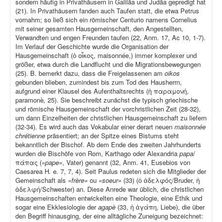
sondern häufig in Privathäusern in Galiläa und Judäa gepredigt hat
(21). In Privathäusern fanden auch Taufen statt, die etwa Petrus
vornahm; so ließ sich ein römischer Centurio namens Cornelius
mit seiner gesamten Hausgemeinschaft, den Angestellten,
Verwandten und engen Freunden taufen (22, Anm. 17, Ac 10, 1-7).
Im Verlauf der Geschichte wurde die Organisation der
Hausgemeinschaft (ὁ οἶκος, maisonnée,) immer komplexer und
größer, etwa durch die Landflucht und die Migrationsbewegungen
(25). B. bemerkt dazu, dass die Freigelassenen am
oikos
gebunden blieben, zumindest bis zum Tod des Hausherrn,
aufgrund einer Klausel des Aufenthaltsrechts (ἡ παραμονή,
paramonè
,
25). Sie beschreibt zunächst die typisch griechische
und römische Hausgemeinschaft der vorchristlichen Zeit (28-32),
um dann Einzelheiten der christlichen Hausgemeinschaft zu liefern
(32-34). Es wird auch das Vokabular einer derart neuen
maisonnée
chrétienne
präsentiert; an der Spitze eines Bistums steht
bekanntlich der Bischof. Ab dem Ende des zweiten Jahrhunderts
wurden die Bischöfe von Rom, Karthago oder Alexandria
papa
/
πάπας (
«pape»
, Vater) genannt (32, Anm. 41, Eusebios von
Caesarea H
.
e
.
7, 7, 4). Seit Paulus redeten sich die Mitglieder der
Gemeinschaft als
«frère»
ou
«soeur»
(33) (ὁ ἀδελφός/Bruder, ἡ
ἀδελφή/Schwester) an. Diese Anrede war üblich, die christlichen
Hausgemeinschaften entwickelten eine Theologie, eine Ethik und
sogar eine Ekklesiologie der
agapè
(33, ἡ ἀγάπη, Liebe), die über
den Begriff hinausging, der eine alltägliche Zuneigung bezeichnet: