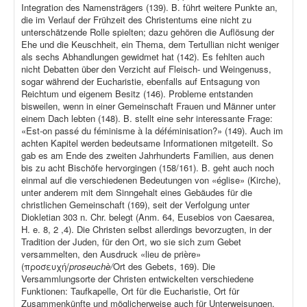
Integration des Namensträgers (139). B. führt weitere Punkte an,
die im Verlauf der Frühzeit des Christentums eine nicht zu
unterschätzende Rolle spielten; dazu gehören die Auflösung der
Ehe und die Keuschheit, ein Thema, dem Tertullian nicht weniger
als sechs Abhandlungen gewidmet hat (142). Es fehlten auch
nicht Debatten über den Verzicht auf Fleisch- und Weingenuss,
sogar während der Eucharistie, ebenfalls auf Entsagung von
Reichtum und eigenem Besitz (146). Probleme entstanden
bisweilen, wenn in einer Gemeinschaft Frauen und Männer unter
einem Dach lebten (148). B. stellt eine sehr interessante Frage:
«Est-on passé du féminisme à la déféminisation?» (149). Auch im
achten Kapitel werden bedeutsame Informationen mitgeteilt. So
gab es am Ende des zweiten Jahrhunderts Familien, aus denen
bis zu acht Bischöfe hervorgingen (158/161). B. geht auch noch
einmal auf die verschiedenen Bedeutungen von «église» (Kirche),
unter anderem mit dem Sinngehalt eines Gebäudes für die
christlichen Gemeinschaft (169), seit der Verfolgung unter
Diokletian 303 n. Chr. belegt (Anm. 64, Eusebios von Caesarea,
H. e. 8, 2 ,4). Die Christen selbst allerdings bevorzugten, in der
Tradition der Juden, für den Ort, wo sie sich zum Gebet
versammelten, den Ausdruck «lieu de prière»
(προσευχή/
proseuchè/
Ort des Gebets, 169). Die
Versammlungsorte der Christen entwickelten verschiedene
Funktionen: Taufkapelle, Ort für die Eucharistie, Ort für
Zusammenkünfte und möglicherweise auch für Unterweisungen,