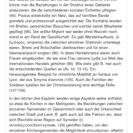
könne man die Beziehungen in der Struktur eines Gebietes
analysieren, die die verschiedenen sozialen Einheiten pflegten
(94). Paulus entwickelte ein Netz, das auf familiäre Bande
gründete und professionell ausgerichtet war. Die Kontakte wurden
mit Briefen, persönlichen Besuchen und solcher seiner Mitarbeiter
gepflegt (95). Der antike Migrant war weder ohne Wurzeln noch
stand er am Rand der Gesellschaft. Es gab Wanderkaufleute, (ὁ
ἔμπορος, emporos) die zwischen einzelnen Stationen unterwegs
waren, Briefe und Botschaften überbrachten und für einen
Ideenaustausch sorgten (96). In diese Handelsnetze waren auch
Frauen eingebunden, die wie eine Frau namens Lydia zur Welt des
internationalen Handels gehörten (99). Wie stets gibt B. hier auch
die entscheidenden Quellen an (Ac 16, 13-15). Ein
herausragendes Beispiel für christliche Mobilität ist Irenäus von
Lyon, der aus Smyrna stammte (105). Auch die Familien der
Soldaten spielten bei der Christianisierung eine wichtige Rolle
(107-109).
In den letzten drei Kapiteln werden einige Aspekte weiter entfaltet,
so etwa die Kirchen in den Metropolen, die Beziehungen zwischen
einzelnen Gemeinden im Gesamtreich oder auch der Unterschied
zwischen Stadt und Land. B. geht auch auf das Faktum ein, dass
sich Bischöfe einer Region auf Synoden (ἡ
σύνοδος/concilium/synode, 129) getroffen haben, um den
einzelnen Kirchengemeinden die Möglichkeit einzuräumen, effektiv