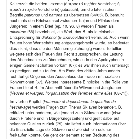
Kaiserzeit die beiden Lexeme (ὁ προστάτης/der Vorsteher; ἡ
προστάτις/die Vorsteherin) gebraucht, um die lateinischen
Begriffe
patronus
und
patrona
zu übersetzen (64/65). B. bemüht
nochmals den Briefwechsel zwischen Trajan und Plinius dem
Jüngeren; in einem Brief (ep
.
10, 96, 8) werden Frauen als
ministrae
(66) bezeichnet, ein Wort, das B. als lateinische
Entsprechung für
diákonoi
(διάκονοι/Diener) vermutet. Auch wenn
Frauen hohe Wertschätzung entgegengebracht wurde, so bedeutet
dies nicht, dass sie den Männern gleichrangig waren. Tertullian
weigerte sich den Frauen das Recht zuzusprechen, die Leitung
des Abendmahles zu übernehmen, wie es in den Apokryphen in
einigen Gemeinschaften vorkam (67); es war ihnen auch untersagt
zu predigen und zu taufen. Am Ende des dritten Jahrhunderts
rechtfertigt Origenes den Ausschluss der Frauen mit sozialen
Konventionen (67). Weitere interessante Einblicke in die Rolle von
Frauen bietet B. im Abschnitt über die Witwen und Jungfrauen
(
Veuves et vierges: l’organisation des femmes entre elles
(68-71)).
Im vierten Kapitel (
Fraternité et dépendance: la question de
l’esclavage
) werden Fragen zum Thema Sklaven behandelt. B.
erläutert unter anderem, wie jemand zum Sklaven wurde (etwa
durch Piraterie und in Bürgerkriegszeiten) und greift dabei auf
bekannte Quellen zurück (75); sie liefert auch Informationen über
die finanzielle Lage der Sklaven und wie sich ein solcher
freikaufen konnte. Sie geht der semantischen Bedeutung des