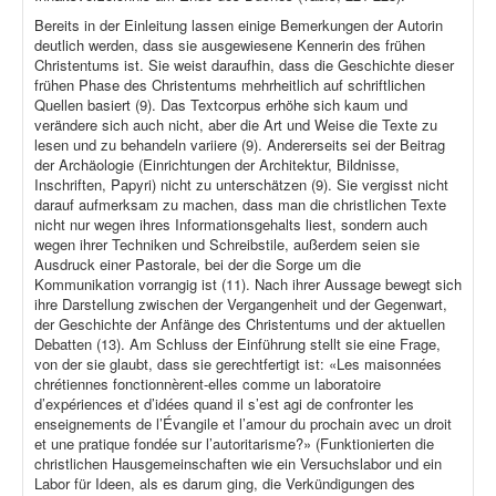
Bereits in der Einleitung lassen einige Bemerkungen der Autorin
deutlich werden, dass sie ausgewiesene Kennerin des frühen
Christentums ist. Sie weist daraufhin, dass die Geschichte dieser
frühen Phase des Christentums mehrheitlich auf schriftlichen
Quellen basiert (9). Das Textcorpus erhöhe sich kaum und
verändere sich auch nicht, aber die Art und Weise die Texte zu
lesen und zu behandeln variiere (9). Andererseits sei der Beitrag
der Archäologie (Einrichtungen der Architektur, Bildnisse,
Inschriften, Papyri) nicht zu unterschätzen (9). Sie vergisst nicht
darauf aufmerksam zu machen, dass man die christlichen Texte
nicht nur wegen ihres Informationsgehalts liest, sondern auch
wegen ihrer Techniken und Schreibstile, außerdem seien sie
Ausdruck einer Pastorale, bei der die Sorge um die
Kommunikation vorrangig ist (11). Nach ihrer Aussage bewegt sich
ihre Darstellung zwischen der Vergangenheit und der Gegenwart,
der Geschichte der Anfänge des Christentums und der aktuellen
Debatten (13). Am Schluss der Einführung stellt sie eine Frage,
von der sie glaubt, dass sie gerechtfertigt ist: «Les maisonnées
chrétiennes fonctionnèrent-elles comme un laboratoire
d’expériences et d’idées quand il s’est agi de confronter les
enseignements de l’Évangile et l’amour du prochain avec un droit
et une pratique fondée sur l’autoritarisme?» (Funktionierten die
christlichen Hausgemeinschaften wie ein Versuchslabor und ein
Labor für Ideen, als es darum ging, die Verkündigungen des