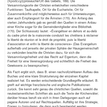
(προσευχή/
proseuchè/
Ort des Gebets, 169). Die
Versammlungsorte der Christen entwickelten verschiedene
Funktionen: Taufkapelle, Ort für die Eucharistie, Ort für
Zusammenkünfte und möglicherweise auch für Unterweisungen,
aber auch Empfangsort für die Ärmsten (170). Am Anfang des
vierten Jahrhunderts gab es gemäß den Quellen in einem Anbau
einer Kirche sogar für die Gemeindemitglieder eine Bibliothek
(170). Der Schlusssatz lautet: «Évangéliser en dehors et au-delà
du cadre privé de la maisonnée conduisit les chrétiens à réclamer
la liberté de réunion et le droit de propriété, puis la liberté
d’association et enfin la liberté de conscience» (Das Evangelium
außerhalb und jenseits der privaten Sphäre der Hausgemeinschaft
zu verkünden brachte die Christen dazu, für sich die
Versammlungsfreiheit und das Recht auf Eigentum, dann die
Freiheit für eine Vereinsgründung und schließlich die Freiheit des
Gewissens zu beanspruchen).
Als Fazit ergibt sich, dass B. einen nachvollziehbaren Aufbau des
Buches und eine klare Strukturierung der einzelnen Kapitel
realisiert hat. Es werden entscheidende Grundbegriffe erläutert. B.
greift auf wichtige französische und englische Publikationen
zurück. Sie kennt sehr genau die christlichen Quellen, sowohl die
neutestamentlichen Schriften als auch die Texte der Kirchenväter;
darüber hinaus beruft sie sich in ihren Darlegungen auch auf
pagane Autoren und auf Rechtsquellen. Auffällig ist ihre Strategie,
Fragen zu formulieren, die dann auch beantwortet werden.