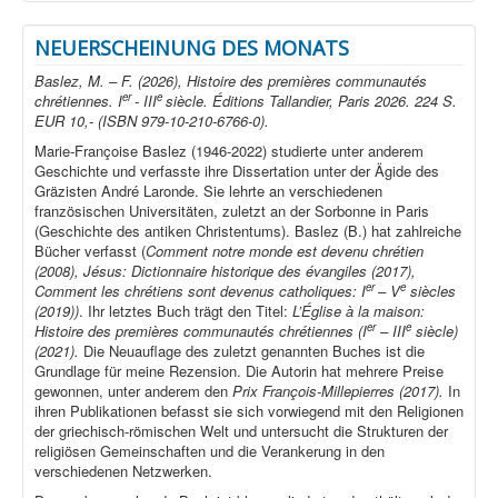
NEUERSCHEINUNG DES MONATS
Baslez, M. – F. (2026), Histoire des premières communautés
er
e
chrétiennes. I
- III
siècle. Éditions Tallandier, Paris 2026. 224 S.
EUR 10,- (ISBN 979-10-210-6766-0).
Marie-Françoise Baslez (1946-2022) studierte unter anderem
Geschichte und verfasste ihre Dissertation unter der Ägide des
Gräzisten André Laronde. Sie lehrte an verschiedenen
französischen Universitäten, zuletzt an der Sorbonne in Paris
(Geschichte des antiken Christentums). Baslez (B.) hat zahlreiche
Bücher verfasst (
Comment notre monde est devenu chrétien
(2008), Jésus: Dictionnaire historique des évangiles (2017),
er
e
Comment les chrétiens sont devenus catholiques: I
– V
siècles
(2019))
. Ihr letztes Buch trägt den Titel:
L’Église à la maison:
er
e
Histoire des premières communautés chrétiennes (I
– III
siècle)
(2021).
Die Neuauflage des zuletzt genannten Buches ist die
Grundlage für meine Rezension. Die Autorin hat mehrere Preise
gewonnen, unter anderem den
Prix François-Millepierres (2017).
In
ihren Publikationen befasst sie sich vorwiegend mit den Religionen
der griechisch-römischen Welt und untersucht die Strukturen der
religiösen Gemeinschaften und die Verankerung in den
verschiedenen Netzwerken.