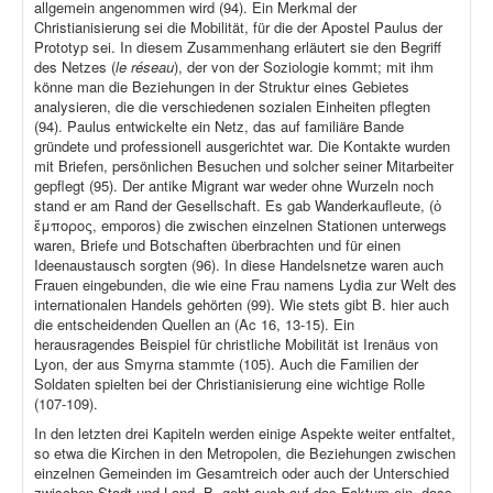
allgemein angenommen wird (94). Ein Merkmal der
Christianisierung sei die Mobilität, für die der Apostel Paulus der
Prototyp sei. In diesem Zusammenhang erläutert sie den Begriff
des Netzes (
le réseau
), der von der Soziologie kommt; mit ihm
könne man die Beziehungen in der Struktur eines Gebietes
analysieren, die die verschiedenen sozialen Einheiten pflegten
(94). Paulus entwickelte ein Netz, das auf familiäre Bande
gründete und professionell ausgerichtet war. Die Kontakte wurden
mit Briefen, persönlichen Besuchen und solcher seiner Mitarbeiter
gepflegt (95). Der antike Migrant war weder ohne Wurzeln noch
stand er am Rand der Gesellschaft. Es gab Wanderkaufleute, (ὁ
ἔμπορος, emporos) die zwischen einzelnen Stationen unterwegs
waren, Briefe und Botschaften überbrachten und für einen
Ideenaustausch sorgten (96). In diese Handelsnetze waren auch
Frauen eingebunden, die wie eine Frau namens Lydia zur Welt des
internationalen Handels gehörten (99). Wie stets gibt B. hier auch
die entscheidenden Quellen an (Ac 16, 13-15). Ein
herausragendes Beispiel für christliche Mobilität ist Irenäus von
Lyon, der aus Smyrna stammte (105). Auch die Familien der
Soldaten spielten bei der Christianisierung eine wichtige Rolle
(107-109).
In den letzten drei Kapiteln werden einige Aspekte weiter entfaltet,
so etwa die Kirchen in den Metropolen, die Beziehungen zwischen
einzelnen Gemeinden im Gesamtreich oder auch der Unterschied
zwischen Stadt und Land. B. geht auch auf das Faktum ein, dass