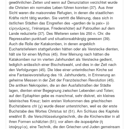
gewöhnlichen Zeiten und wenn auf Denunziation verzichtet wurde
die Christen ein normales Leben führen konnten (37). Aus ihrer
Sicht waren die
maisonnées
Refugien, in denen die staatlichen
Kräfte nicht tätig wurden. Sie vertritt die Meinung, dass sich in
östlichen Städten das Eingreifen des «gardien de la paix» (ὁ
εἰρηνάρκης, l’irénarque, Friedenshüter) auf Patrouillen auf dem
Lande reduzierte (37). Des Weiteren seien bis 250 n. Chr. die
Repressalien punktuell und situationsabhängig gewesen (39).
Auch die Rolle der Katakomben, in denen angeblich
Eucharistiefeiern stattgefunden hätten oder als Verstecke dienten,
hält sie für einen Mythos (45). Ihrer Meinung nach hätten die
Katakomben nur im vierten Jahrhundert als Verstecke gedient,
lediglich anlässlich einer Bischofswahl, und dies in der Zeit nach
den Verfolgungen (45). Die Idee einer unterirdischen Kirche sei
eine Fantasievorstellung des 19. Jahrhunderts, in Erinnerung an
geheime Messen in der Zeit der Französischen Revolution (45).
Die antiken Nekropolen, die an den Ausfallstraßen der Städte
lagen, dienten einer Begegnung zwischen Lebenden und Toten;
auf den Epitaphien gebe es manchmal, sehr diskret, ein kleines
lateinisches Kreuz; beim ersten Vorkommen des griechischen
Buchstabens
chi
(χ) wurde dieser unterstrichen, weil es der erste
Buchstabe des Wortes Christus ist (51). Am Schluss des Kapitels
erwähnt B. die Verschlüsselungstechnik, die die Kirchenväter in all
ihren Formen schätzten (51); vor allem die
isopséphie
(ἡ
ἰσοψηφία), eine Technik, die den Griechen und Juden gemeinsam