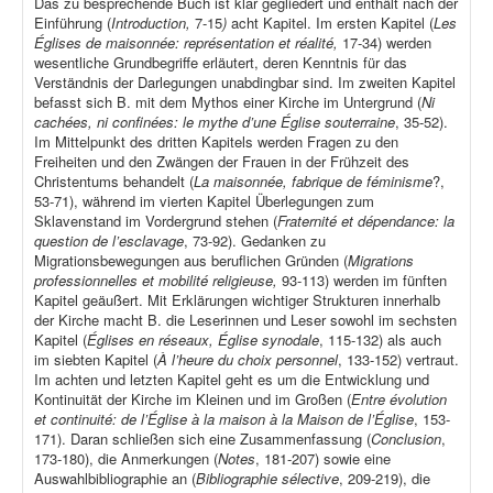
Das zu besprechende Buch ist klar gegliedert und enthält nach der
Einführung (
Introduction,
7-15
)
acht Kapitel. Im ersten Kapitel (
Les
Églises de maisonnée: représentation et réalité,
17-34) werden
wesentliche Grundbegriffe erläutert, deren Kenntnis für das
Verständnis der Darlegungen unabdingbar sind. Im zweiten Kapitel
befasst sich B. mit dem Mythos einer Kirche im Untergrund (
Ni
cachées, ni confinées: le mythe d’une Église souterraine
, 35-52).
Im Mittelpunkt des dritten Kapitels werden Fragen zu den
Freiheiten und den Zwängen der Frauen in der Frühzeit des
Christentums behandelt (
La maisonnée, fabrique de féminisme
?,
53-71), während im vierten Kapitel Überlegungen zum
Sklavenstand im Vordergrund stehen (
Fraternité et dépendance: la
question de l’esclavage
, 73-92). Gedanken zu
Migrationsbewegungen aus beruflichen Gründen (
Migrations
professionnelles et mobilité religieuse,
93-113) werden im fünften
Kapitel geäußert. Mit Erklärungen wichtiger Strukturen innerhalb
der Kirche macht B. die Leserinnen und Leser sowohl im sechsten
Kapitel (
Églises en réseaux, Église synodale
, 115-132) als auch
im siebten Kapitel (
À l’heure du choix personnel
, 133-152) vertraut.
Im achten und letzten Kapitel geht es um die Entwicklung und
Kontinuität der Kirche im Kleinen und im Großen (
Entre évolution
et continuité: de l’Église à la maison à la Maison de l’Église
, 153-
171). Daran schließen sich eine Zusammenfassung (
Conclusion
,
173-180), die Anmerkungen (
Notes
, 181-207) sowie eine
Auswahlbibliographie an (
Bibliographie sélective
, 209-219), die