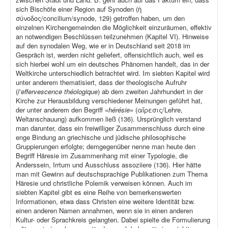
sich Bischöfe einer Region auf Synoden (ἡ
σύνοδος/concilium/synode, 129) getroffen haben, um den
einzelnen Kirchengemeinden die Möglichkeit einzuräumen, effektiv
an notwendigen Beschlüssen teilzunehmen (Kapitel VI). Hinweise
auf den synodalen Weg, wie er in Deutschland seit 2018 im
Gespräch ist, werden nicht geliefert, offensichtlich auch, weil es
sich hierbei wohl um ein deutsches Phänomen handelt, das in der
Weltkirche unterschiedlich betrachtet wird. Im siebten Kapitel wird
unter anderem thematisiert, dass der theologische Aufruhr
(
l’effervescence théologique
) ab dem zweiten Jahrhundert in der
Kirche zur Herausbildung verschiedener Meinungen geführt hat,
der unter anderem den Begriff «
hérésie
» (αἵρεσις/Lehre,
Weltanschauung) aufkommen ließ (136). Ursprünglich verstand
man darunter, dass ein freiwilliger Zusammenschluss durch eine
enge Bindung an griechische und jüdische philosophische
Gruppierungen erfolgte; demgegenüber nenne man heute den
Begriff Häresie im Zusammenhang mit einer Typologie, die
Anderssein, Irrtum und Ausschluss assoziiere (136). Hier hätte
man mit Gewinn auf deutschsprachige Publikationen zum Thema
Häresie und christliche Polemik verweisen können. Auch im
siebten Kapitel gibt es eine Reihe von bemerkenswerten
Informationen, etwa dass Christen eine weitere Identität bzw.
einen anderen Namen annahmen, wenn sie in einen anderen
Kultur- oder Sprachkreis gelangten. Dabei spielte die Formulierung