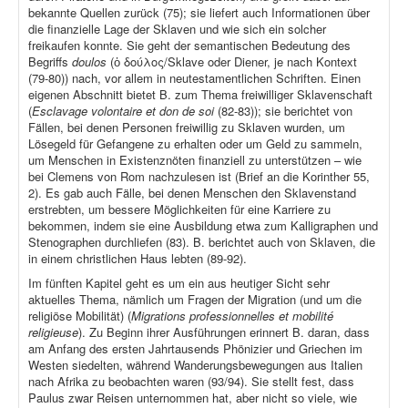
bekannte Quellen zurück (75); sie liefert auch Informationen über
die finanzielle Lage der Sklaven und wie sich ein solcher
freikaufen konnte. Sie geht der semantischen Bedeutung des
Begriffs
doulos
(ὁ δούλος/Sklave oder Diener, je nach Kontext
(79-80)) nach, vor allem in neutestamentlichen Schriften. Einen
eigenen Abschnitt bietet B. zum Thema freiwilliger Sklavenschaft
(
Esclavage volontaire et don de soi
(82-83)); sie berichtet von
Fällen, bei denen Personen freiwillig zu Sklaven wurden, um
Lösegeld für Gefangene zu erhalten oder um Geld zu sammeln,
um Menschen in Existenznöten finanziell zu unterstützen – wie
bei Clemens von Rom nachzulesen ist (Brief an die Korinther 55,
2). Es gab auch Fälle, bei denen Menschen den Sklavenstand
erstrebten, um bessere Möglichkeiten für eine Karriere zu
bekommen, indem sie eine Ausbildung etwa zum Kalligraphen und
Stenographen durchliefen (83). B. berichtet auch von Sklaven, die
in einem christlichen Haus lebten (89-92).
Im fünften Kapitel geht es um ein aus heutiger Sicht sehr
aktuelles Thema, nämlich um Fragen der Migration (und um die
religiöse Mobilität) (
Migrations professionnelles et mobilité
religieuse
). Zu Beginn ihrer Ausführungen erinnert B. daran, dass
am Anfang des ersten Jahrtausends Phönizier und Griechen im
Westen siedelten, während Wanderungsbewegungen aus Italien
nach Afrika zu beobachten waren (93/94). Sie stellt fest, dass
Paulus zwar Reisen unternommen hat, aber nicht so viele, wie