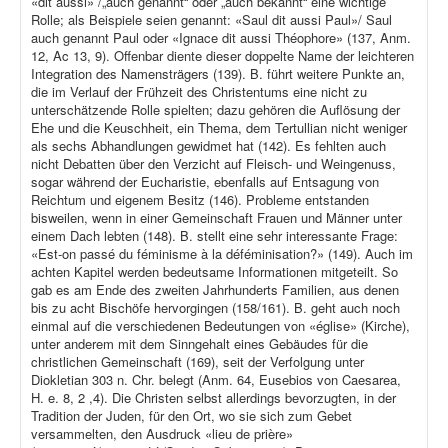
«dit aussi» /„auch genannt“ oder „auch bekannt“ eine wichtige
Rolle; als Beispiele seien genannt: «Saul dit aussi Paul»/ Saul
auch genannt Paul oder «Ignace dit aussi Théophore» (137, Anm.
12, Ac 13, 9). Offenbar diente dieser doppelte Name der leichteren
Integration des Namensträgers (139). B. führt weitere Punkte an,
die im Verlauf der Frühzeit des Christentums eine nicht zu
unterschätzende Rolle spielten; dazu gehören die Auflösung der
Ehe und die Keuschheit, ein Thema, dem Tertullian nicht weniger
als sechs Abhandlungen gewidmet hat (142). Es fehlten auch
nicht Debatten über den Verzicht auf Fleisch- und Weingenuss,
sogar während der Eucharistie, ebenfalls auf Entsagung von
Reichtum und eigenem Besitz (146). Probleme entstanden
bisweilen, wenn in einer Gemeinschaft Frauen und Männer unter
einem Dach lebten (148). B. stellt eine sehr interessante Frage:
«Est-on passé du féminisme à la déféminisation?» (149). Auch im
achten Kapitel werden bedeutsame Informationen mitgeteilt. So
gab es am Ende des zweiten Jahrhunderts Familien, aus denen
bis zu acht Bischöfe hervorgingen (158/161). B. geht auch noch
einmal auf die verschiedenen Bedeutungen von «église» (Kirche),
unter anderem mit dem Sinngehalt eines Gebäudes für die
christlichen Gemeinschaft (169), seit der Verfolgung unter
Diokletian 303 n. Chr. belegt (Anm. 64, Eusebios von Caesarea,
H. e. 8, 2 ,4). Die Christen selbst allerdings bevorzugten, in der
Tradition der Juden, für den Ort, wo sie sich zum Gebet
versammelten, den Ausdruck «lieu de prière»