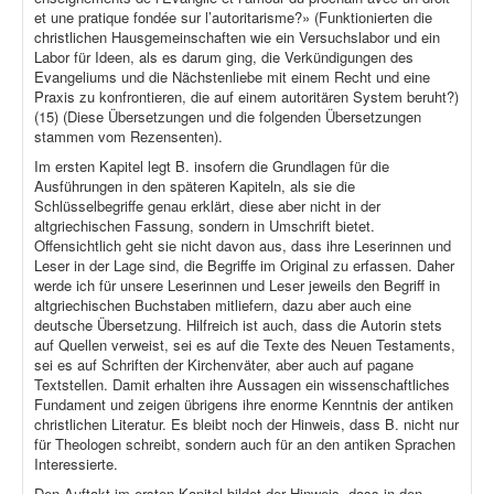
et une pratique fondée sur l’autoritarisme?» (Funktionierten die
christlichen Hausgemeinschaften wie ein Versuchslabor und ein
Labor für Ideen, als es darum ging, die Verkündigungen des
Evangeliums und die Nächstenliebe mit einem Recht und eine
Praxis zu konfrontieren, die auf einem autoritären System beruht?)
(15) (Diese Übersetzungen und die folgenden Übersetzungen
stammen vom Rezensenten).
Im ersten Kapitel legt B. insofern die Grundlagen für die
Ausführungen in den späteren Kapiteln, als sie die
Schlüsselbegriffe genau erklärt, diese aber nicht in der
altgriechischen Fassung, sondern in Umschrift bietet.
Offensichtlich geht sie nicht davon aus, dass ihre Leserinnen und
Leser in der Lage sind, die Begriffe im Original zu erfassen. Daher
werde ich für unsere Leserinnen und Leser jeweils den Begriff in
altgriechischen Buchstaben mitliefern, dazu aber auch eine
deutsche Übersetzung. Hilfreich ist auch, dass die Autorin stets
auf Quellen verweist, sei es auf die Texte des Neuen Testaments,
sei es auf Schriften der Kirchenväter, aber auch auf pagane
Textstellen. Damit erhalten ihre Aussagen ein wissenschaftliches
Fundament und zeigen übrigens ihre enorme Kenntnis der antiken
christlichen Literatur. Es bleibt noch der Hinweis, dass B. nicht nur
für Theologen schreibt, sondern auch für an den antiken Sprachen
Interessierte.
Den Auftakt im ersten Kapitel bildet der Hinweis, dass in den