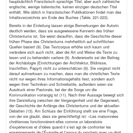
hauptsächlich Französisch sprachige Titel, aber auch zahlreiche
englische, wenige italienische, keinen einzigen deutschen Titel
enthält. Wie üblich in französischen Publikationen findet man das
Inhaltsverzeichnis am Ende des Buches (
Table
, 221-223).
Bereits in der Einleitung lassen einige Bemerkungen der Autorin
deutlich werden, dass sie ausgewiesene Kennerin des frühen
Christentums ist. Sie weist daraufhin, dass die Geschichte dieser
frühen Phase des Christentums mehrheitlich auf schriftlichen
Quellen basiert (9). Das Textcorpus erhöhe sich kaum und
verändere sich auch nicht, aber die Art und Weise die Texte zu
lesen und zu behandeln variiere (9). Andererseits sei der Beitrag
der Archäologie (Einrichtungen der Architektur, Bildnisse,
Inschriften, Papyri) nicht zu unterschätzen (9). Sie vergisst nicht
darauf aufmerksam zu machen, dass man die christlichen Texte
nicht nur wegen ihres Informationsgehalts liest, sondern auch
wegen ihrer Techniken und Schreibstile, außerdem seien sie
Ausdruck einer Pastorale, bei der die Sorge um die
Kommunikation vorrangig ist (11). Nach ihrer Aussage bewegt sich
ihre Darstellung zwischen der Vergangenheit und der Gegenwart,
der Geschichte der Anfänge des Christentums und der aktuellen
Debatten (13). Am Schluss der Einführung stellt sie eine Frage,
von der sie glaubt, dass sie gerechtfertigt ist: «Les maisonnées
chrétiennes fonctionnèrent-elles comme un laboratoire
d’expériences et d’idées quand il s’est agi de confronter les
enseignements de l’Évangile et l’amour du prochain avec un droit