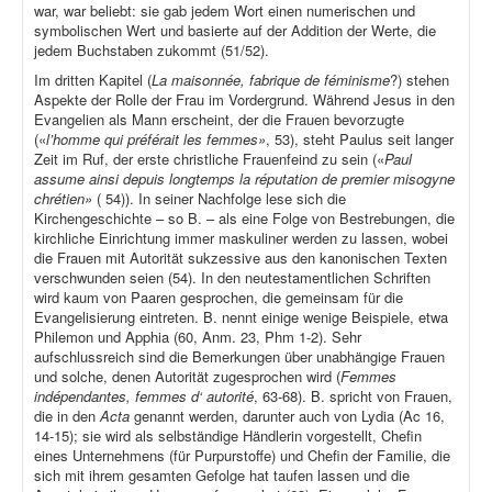
war, war beliebt: sie gab jedem Wort einen numerischen und
symbolischen Wert und basierte auf der Addition der Werte, die
jedem Buchstaben zukommt (51/52).
Im dritten Kapitel (
La maisonnée, fabrique de féminisme
?) stehen
Aspekte der Rolle der Frau im Vordergrund. Während Jesus in den
Evangelien als Mann erscheint, der die Frauen bevorzugte
(«
l’homme qui préférait les femmes»
, 53), steht Paulus seit langer
Zeit im Ruf, der erste christliche Frauenfeind zu sein («
Paul
assume ainsi depuis longtemps la réputation de premier misogyne
chrétien»
( 54)). In seiner Nachfolge lese sich die
Kirchengeschichte – so B. – als eine Folge von Bestrebungen, die
kirchliche Einrichtung immer maskuliner werden zu lassen, wobei
die Frauen mit Autorität sukzessive aus den kanonischen Texten
verschwunden seien (54). In den neutestamentlichen Schriften
wird kaum von Paaren gesprochen, die gemeinsam für die
Evangelisierung eintreten. B. nennt einige wenige Beispiele, etwa
Philemon und Apphia (60, Anm. 23, Phm 1-2). Sehr
aufschlussreich sind die Bemerkungen über unabhängige Frauen
und solche, denen Autorität zugesprochen wird (
Femmes
indépendantes, femmes d‘ autorité
, 63-68). B. spricht von Frauen,
die in den
Acta
genannt werden, darunter auch von Lydia (Ac 16,
14-15); sie wird als selbständige Händlerin vorgestellt, Chefin
eines Unternehmens (für Purpurstoffe) und Chefin der Familie, die
sich mit ihrem gesamten Gefolge hat taufen lassen und die