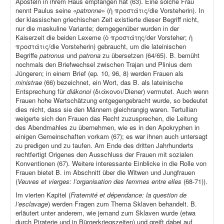
Aposteln in ihrem Haus empfangen hat (63). Eine solche Frau
nennt Paulus seine «
patronne
» (ἡ προστάτις/die Vorsteherin). In
der klassischen griechischen Zeit existierte dieser Begriff nicht,
nur die maskuline Variante; demgegenüber wurden in der
Kaiserzeit die beiden Lexeme (ὁ προστάτης/der Vorsteher; ἡ
προστάτις/die Vorsteherin) gebraucht, um die lateinischen
Begriffe
patronus
und
patrona
zu übersetzen (64/65). B. bemüht
nochmals den Briefwechsel zwischen Trajan und Plinius dem
Jüngeren; in einem Brief (ep
.
10, 96, 8) werden Frauen als
ministrae
(66) bezeichnet, ein Wort, das B. als lateinische
Entsprechung für
diákonoi
(διάκονοι/Diener) vermutet. Auch wenn
Frauen hohe Wertschätzung entgegengebracht wurde, so bedeutet
dies nicht, dass sie den Männern gleichrangig waren. Tertullian
weigerte sich den Frauen das Recht zuzusprechen, die Leitung
des Abendmahles zu übernehmen, wie es in den Apokryphen in
einigen Gemeinschaften vorkam (67); es war ihnen auch untersagt
zu predigen und zu taufen. Am Ende des dritten Jahrhunderts
rechtfertigt Origenes den Ausschluss der Frauen mit sozialen
Konventionen (67). Weitere interessante Einblicke in die Rolle von
Frauen bietet B. im Abschnitt über die Witwen und Jungfrauen
(
Veuves et vierges: l’organisation des femmes entre elles
(68-71)).
Im vierten Kapitel (
Fraternité et dépendance: la question de
l’esclavage
) werden Fragen zum Thema Sklaven behandelt. B.
erläutert unter anderem, wie jemand zum Sklaven wurde (etwa
durch Piraterie und in Bürgerkriegszeiten) und greift dabei auf