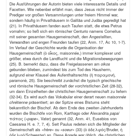
Die Ausführungen der Autorin bieten viele interessante Details und
Facetten. Wie nebenbei erfährt man, dass Jesus nicht immer der
Prediger vor großen Versammlungen unter freiem Himmel war,
sondern häufig in Privathäusern in Galiläa und Judäa gepredigt hat
(21). In Privathäusern fanden auch Taufen statt, die etwa Petrus
vornahm; so ließ sich ein römischer Centurio namens Cornelius
mit seiner gesamten Hausgemeinschaft, den Angestellten,
Verwandten und engen Freunden taufen (22, Anm. 17, Ac 10, 1-7).
Im Verlauf der Geschichte wurde die Organisation der
Hausgemeinschaft (ὁ οἶκος, maisonnée,) immer komplexer und
größer, etwa durch die Landflucht und die Migrationsbewegungen
(25). B. bemerkt dazu, dass die Freigelassenen am
oikos
gebunden blieben, zumindest bis zum Tod des Hausherrn,
aufgrund einer Klausel des Aufenthaltsrechts (ἡ παραμονή,
paramonè
,
25). Sie beschreibt zunächst die typisch griechische
und römische Hausgemeinschaft der vorchristlichen Zeit (28-32),
um dann Einzelheiten der christlichen Hausgemeinschaft zu liefern
(32-34). Es wird auch das Vokabular einer derart neuen
maisonnée
chrétienne
präsentiert; an der Spitze eines Bistums steht
bekanntlich der Bischof. Ab dem Ende des zweiten Jahrhunderts
wurden die Bischöfe von Rom, Karthago oder Alexandria
papa
/
πάπας (
«pape»
, Vater) genannt (32, Anm. 41, Eusebios von
Caesarea H
.
e
.
7, 7, 4). Seit Paulus redeten sich die Mitglieder der
Gemeinschaft als
«frère»
ou
«soeur»
(33) (ὁ ἀδελφός/Bruder, ἡ
ἀδελφή/Schwester) an. Diese Anrede war üblich, die christlichen