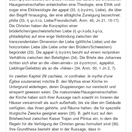
Hausgemeinschaften entwickelten eine Theologie, eine Ethik und
sogar eine Ekklesiologie der
agapè
(33, ἡ ἀγάπη, Liebe), die über
den Begriff hinausging, der eine alltägliche Zuneigung bezeichnet:
philia
(33, ἡ φιλία, Liebe/Freundschaft, Anm. 45, Jn 21, 15-17).
Die Christen haben die Konzeption einer
brüderlichen/geschwisterlichen Liebe (ἡ φιλαδελφία
,
philadelphia) auf eine enge Verbindung zwischen der
transzendentalen Dimension der Liebe (göttliche Liebe) und der
horizontalen Liebe (die Liebe unter den Brüdern/Schwestern)
begründet (33). Die
agapè/
ἡ ἀγάπη beruht auf einem reziproken
Verhältnis zwischen den Beteiligten (34). Die Briefe des Johannes
richten sich eher an die
«bien-aimés»
(οἱ ἀγαπητοί, agapétoi,
Lieblinge/Geliebte) als an die
«frères»
(34, Anm. 50, 1 Jn 2, 7).
Im zweiten Kapitel (
Ni cachées, ni confinées: le mythe d’une
Église souterraine
) möchte B. den Mythos einer Kirche im
Untergrund widerlegen, deren Gruppierungen nur versteckt und
einsperrt gewesen seien. Die
maisonnées/
Hausgemeinschaften
der Kirche haben sich ihrer Aussage nach sowohl im Inneren der
Häuser versammelt als auch außerhalb, bis sie über ein Gebäude
verfügten, das ihnen gehörte, und Räume hatten, die für spezielle
liturgische Zwecke geeignet waren (35). B. geht kurz auf den
Briefwechsel zwischen Kaiser Trajan und Plinius ein, in dem die
Regeln für die Verfolgung der Christen genau formuliert sind (36).
Ihre Grundthese besteht aber in der Aussage, dass in