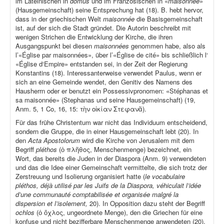
im Lateinischen in
domus
und im Französischen in «
maisonnée
»
(Hausgemeinschaft) seine Entsprechung hat (18). B. hebt hervor,
dass in der griechischen Welt
maisonnée
die Basisgemeinschaft
ist, auf der sich die Stadt gründet. Die Autorin beschreibt mit
wenigen Strichen die Entwicklung der Kirche, die ihren
Ausgangspunkt bei diesen
maisonnées
genommen habe, also als
l’«Église par maisonnées», über l’«Église de cité» bis schließlich l‘
«Église d‘Empire» entstanden sei, in der Zeit der Regierung
Konstantins (18). Interessanterweise verwendet Paulus, wenn er
sich an eine Gemeinde wendet, den Genitiv des Namens des
Hausherrn oder er benutzt ein Possessivpronomen: «Stéphanas et
sa maisonnée» (Stephanas und seine Hausgemeinschaft) (19,
Anm. 5, 1 Co, 16, 15: τὴν οἰκίαν Στεφανᾶ).
Für das frühe Christentum war nicht das Individuum entscheidend,
sondern die Gruppe, die in einer Hausgemeinschaft lebt (20). In
den
Acta Apostolorum
wird die Kirche von Jerusalem mit dem
Begriff
pléthos
(ὁ πλῆθος, Menschenmenge) bezeichnet, ein
Wort, das bereits die Juden in der Diaspora (Anm. 9) verwendeten
und das die Idee einer Gemeinschaft vermittelte, die sich trotz der
Zerstreuung und Isolierung organisiert hatte (
le vocabulaire
pléthos, déjà utilisé par les Juifs de la Diaspora, véhiculait l’idée
d’une communauté comptabilisée et organisée malgré la
dispersion et l’isolement,
20). In Opposition dazu steht der Begriff
ochlos
(ὁ ὄχλος, ungeordnete Menge), den die Griechen für eine
konfuse und nicht bezifferbare Menschenmenge anwendeten (20).