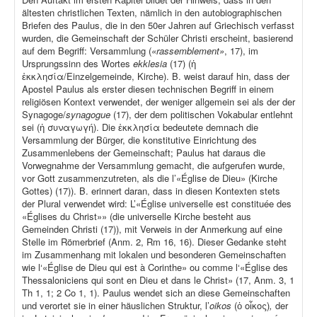
ältesten christlichen Texten, nämlich in den autobiographischen
Briefen des Paulus, die in den 50er Jahren auf Griechisch verfasst
wurden, die Gemeinschaft der Schüler Christi erscheint, basierend
auf dem Begriff: Versammlung (
«rassemblement»
, 17), im
Ursprungssinn des Wortes
ekklesia
(17) (ἡ
ἐκκλησία/Einzelgemeinde, Kirche). B. weist darauf hin, dass der
Apostel Paulus als erster diesen technischen Begriff in einem
religiösen Kontext verwendet, der weniger allgemein sei als der der
Synagoge/
synagogue
(17), der dem politischen Vokabular entlehnt
sei (ἡ συναγωγή). Die ἐκκλησία bedeutete demnach die
Versammlung der Bürger, die konstitutive Einrichtung des
Zusammenlebens der Gemeinschaft; Paulus hat daraus die
Vorwegnahme der Versammlung gemacht, die aufgerufen wurde,
vor Gott zusammenzutreten, als die l’«Église de Dieu» (Kirche
Gottes) (17)). B. erinnert daran, dass in diesen Kontexten stets
der Plural verwendet wird: L’«Église universelle est constituée des
«Églises du Christ»» (die universelle Kirche besteht aus
Gemeinden Christi (17)), mit Verweis in der Anmerkung auf eine
Stelle im Römerbrief (Anm. 2, Rm 16, 16). Dieser Gedanke steht
im Zusammenhang mit lokalen und besonderen Gemeinschaften
wie l‘«Église de Dieu qui est à Corinthe» ou comme l‘«Église des
Thessaloniciens qui sont en Dieu et dans le Christ» (17, Anm. 3, 1
Th 1, 1; 2 Co 1, 1). Paulus wendet sich an diese Gemeinschaften
und verortet sie in einer häuslichen Struktur, l’
oikos
(ὁ οἶκος)
,
der