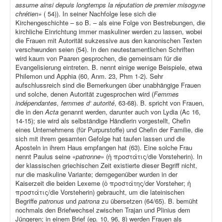
assume ainsi depuis longtemps la réputation de premier misogyne
chrétien»
( 54)). In seiner Nachfolge lese sich die
Kirchengeschichte – so B. – als eine Folge von Bestrebungen, die
kirchliche Einrichtung immer maskuliner werden zu lassen, wobei
die Frauen mit Autorität sukzessive aus den kanonischen Texten
verschwunden seien (54). In den neutestamentlichen Schriften
wird kaum von Paaren gesprochen, die gemeinsam für die
Evangelisierung eintreten. B. nennt einige wenige Beispiele, etwa
Philemon und Apphia (60, Anm. 23, Phm 1-2). Sehr
aufschlussreich sind die Bemerkungen über unabhängige Frauen
und solche, denen Autorität zugesprochen wird (
Femmes
indépendantes, femmes d‘ autorité
, 63-68). B. spricht von Frauen,
die in den
Acta
genannt werden, darunter auch von Lydia (Ac 16,
14-15); sie wird als selbständige Händlerin vorgestellt, Chefin
eines Unternehmens (für Purpurstoffe) und Chefin der Familie, die
sich mit ihrem gesamten Gefolge hat taufen lassen und die
Aposteln in ihrem Haus empfangen hat (63). Eine solche Frau
nennt Paulus seine «
patronne
» (ἡ προστάτις/die Vorsteherin). In
der klassischen griechischen Zeit existierte dieser Begriff nicht,
nur die maskuline Variante; demgegenüber wurden in der
Kaiserzeit die beiden Lexeme (ὁ προστάτης/der Vorsteher; ἡ
προστάτις/die Vorsteherin) gebraucht, um die lateinischen
Begriffe
patronus
und
patrona
zu übersetzen (64/65). B. bemüht
nochmals den Briefwechsel zwischen Trajan und Plinius dem
Jüngeren; in einem Brief (ep
.
10, 96, 8) werden Frauen als