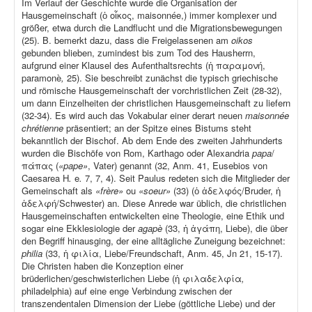
Im Verlauf der Geschichte wurde die Organisation der
Hausgemeinschaft (ὁ οἶκος, maisonnée,) immer komplexer und
größer, etwa durch die Landflucht und die Migrationsbewegungen
(25). B. bemerkt dazu, dass die Freigelassenen am
oikos
gebunden blieben, zumindest bis zum Tod des Hausherrn,
aufgrund einer Klausel des Aufenthaltsrechts (ἡ παραμονή,
paramonè
,
25). Sie beschreibt zunächst die typisch griechische
und römische Hausgemeinschaft der vorchristlichen Zeit (28-32),
um dann Einzelheiten der christlichen Hausgemeinschaft zu liefern
(32-34). Es wird auch das Vokabular einer derart neuen
maisonnée
chrétienne
präsentiert; an der Spitze eines Bistums steht
bekanntlich der Bischof. Ab dem Ende des zweiten Jahrhunderts
wurden die Bischöfe von Rom, Karthago oder Alexandria
papa
/
πάπας (
«pape»
, Vater) genannt (32, Anm. 41, Eusebios von
Caesarea H
.
e
.
7, 7, 4). Seit Paulus redeten sich die Mitglieder der
Gemeinschaft als
«frère»
ou
«soeur»
(33) (ὁ ἀδελφός/Bruder, ἡ
ἀδελφή/Schwester) an. Diese Anrede war üblich, die christlichen
Hausgemeinschaften entwickelten eine Theologie, eine Ethik und
sogar eine Ekklesiologie der
agapè
(33, ἡ ἀγάπη, Liebe), die über
den Begriff hinausging, der eine alltägliche Zuneigung bezeichnet:
philia
(33, ἡ φιλία, Liebe/Freundschaft, Anm. 45, Jn 21, 15-17).
Die Christen haben die Konzeption einer
brüderlichen/geschwisterlichen Liebe (ἡ φιλαδελφία
,
philadelphia) auf eine enge Verbindung zwischen der
transzendentalen Dimension der Liebe (göttliche Liebe) und der