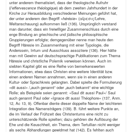
unter anderem thematisiert, dass der theologische Aufruhr
(
l’effervescence théologique
) ab dem zweiten Jahrhundert in der
Kirche zur Herausbildung verschiedener Meinungen geführt hat,
der unter anderem den Begriff «
hérésie
» (αἵρεσις/Lehre,
Weltanschauung) aufkommen ließ (136). Ursprünglich verstand
man darunter, dass ein freiwilliger Zusammenschluss durch eine
enge Bindung an griechische und jüdische philosophische
Gruppierungen erfolgte; demgegenüber nenne man heute den
Begriff Häresie im Zusammenhang mit einer Typologie, die
Anderssein, Irrtum und Ausschluss assoziiere (136). Hier hätte
man mit Gewinn auf deutschsprachige Publikationen zum Thema
Häresie und christliche Polemik verweisen können. Auch im
siebten Kapitel gibt es eine Reihe von bemerkenswerten
Informationen, etwa dass Christen eine weitere Identität bzw.
einen anderen Namen annahmen, wenn sie in einen anderen
Kultur- oder Sprachkreis gelangten. Dabei spielte die Formulierung
«dit aussi» /„auch genannt“ oder „auch bekannt“ eine wichtige
Rolle; als Beispiele seien genannt: «Saul dit aussi Paul»/ Saul
auch genannt Paul oder «Ignace dit aussi Théophore» (137, Anm.
12, Ac 13, 9). Offenbar diente dieser doppelte Name der leichteren
Integration des Namensträgers (139). B. führt weitere Punkte an,
die im Verlauf der Frühzeit des Christentums eine nicht zu
unterschätzende Rolle spielten; dazu gehören die Auflösung der
Ehe und die Keuschheit, ein Thema, dem Tertullian nicht weniger
als sechs Abhandlungen gewidmet hat (142). Es fehlten auch