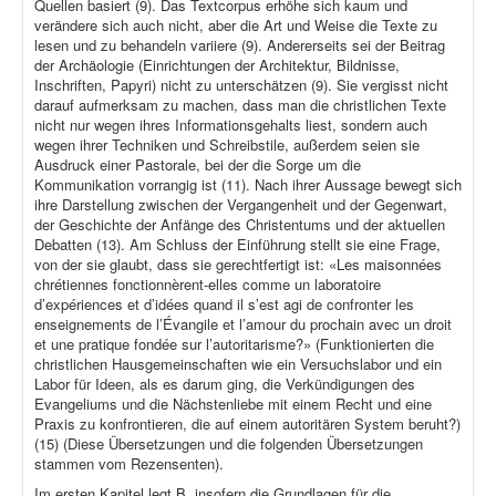
Quellen basiert (9). Das Textcorpus erhöhe sich kaum und
verändere sich auch nicht, aber die Art und Weise die Texte zu
lesen und zu behandeln variiere (9). Andererseits sei der Beitrag
der Archäologie (Einrichtungen der Architektur, Bildnisse,
Inschriften, Papyri) nicht zu unterschätzen (9). Sie vergisst nicht
darauf aufmerksam zu machen, dass man die christlichen Texte
nicht nur wegen ihres Informationsgehalts liest, sondern auch
wegen ihrer Techniken und Schreibstile, außerdem seien sie
Ausdruck einer Pastorale, bei der die Sorge um die
Kommunikation vorrangig ist (11). Nach ihrer Aussage bewegt sich
ihre Darstellung zwischen der Vergangenheit und der Gegenwart,
der Geschichte der Anfänge des Christentums und der aktuellen
Debatten (13). Am Schluss der Einführung stellt sie eine Frage,
von der sie glaubt, dass sie gerechtfertigt ist: «Les maisonnées
chrétiennes fonctionnèrent-elles comme un laboratoire
d’expériences et d’idées quand il s’est agi de confronter les
enseignements de l’Évangile et l’amour du prochain avec un droit
et une pratique fondée sur l’autoritarisme?» (Funktionierten die
christlichen Hausgemeinschaften wie ein Versuchslabor und ein
Labor für Ideen, als es darum ging, die Verkündigungen des
Evangeliums und die Nächstenliebe mit einem Recht und eine
Praxis zu konfrontieren, die auf einem autoritären System beruht?)
(15) (Diese Übersetzungen und die folgenden Übersetzungen
stammen vom Rezensenten).
Im ersten Kapitel legt B. insofern die Grundlagen für die