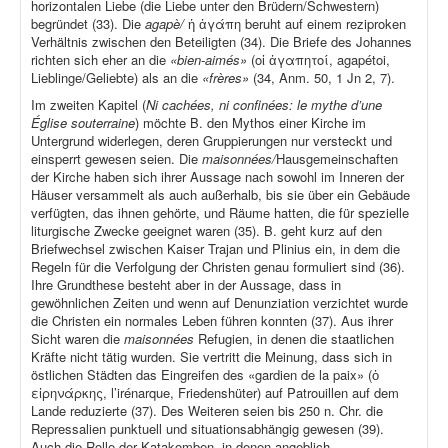
horizontalen Liebe (die Liebe unter den Brüdern/Schwestern)
begründet (33). Die
agapè/
ἡ ἀγάπη beruht auf einem reziproken
Verhältnis zwischen den Beteiligten (34). Die Briefe des Johannes
richten sich eher an die
«bien-aimés»
(οἱ ἀγαπητοί, agapétoi,
Lieblinge/Geliebte) als an die
«frères»
(34, Anm. 50, 1 Jn 2, 7).
Im zweiten Kapitel (
Ni cachées, ni confinées: le mythe d’une
Église souterraine
) möchte B. den Mythos einer Kirche im
Untergrund widerlegen, deren Gruppierungen nur versteckt und
einsperrt gewesen seien. Die
maisonnées/
Hausgemeinschaften
der Kirche haben sich ihrer Aussage nach sowohl im Inneren der
Häuser versammelt als auch außerhalb, bis sie über ein Gebäude
verfügten, das ihnen gehörte, und Räume hatten, die für spezielle
liturgische Zwecke geeignet waren (35). B. geht kurz auf den
Briefwechsel zwischen Kaiser Trajan und Plinius ein, in dem die
Regeln für die Verfolgung der Christen genau formuliert sind (36).
Ihre Grundthese besteht aber in der Aussage, dass in
gewöhnlichen Zeiten und wenn auf Denunziation verzichtet wurde
die Christen ein normales Leben führen konnten (37). Aus ihrer
Sicht waren die
maisonnées
Refugien, in denen die staatlichen
Kräfte nicht tätig wurden. Sie vertritt die Meinung, dass sich in
östlichen Städten das Eingreifen des «gardien de la paix» (ὁ
εἰρηνάρκης, l’irénarque, Friedenshüter) auf Patrouillen auf dem
Lande reduzierte (37). Des Weiteren seien bis 250 n. Chr. die
Repressalien punktuell und situationsabhängig gewesen (39).
Auch die Rolle der Katakomben, in denen angeblich