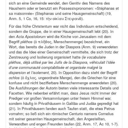
sich an eine Gemeinde wendet, den Genitiv des Namens des
Hausherrn oder er benutzt ein Possessivpronomen: «Stéphanas et
sa maisonnée» (Stephanas und seine Hausgemeinschaft) (19,
Anm. 5, 1 Co, 16, 15: τὴν οἰκίαν Στεφανᾶ).
Für das frühe Christentum war nicht das Individuum entscheidend,
sondern die Gruppe, die in einer Hausgemeinschaft lebt (20). In
den
Acta Apostolorum
wird die Kirche von Jerusalem mit dem
Begriff
pléthos
(ὁ πλῆθος, Menschenmenge) bezeichnet, ein
Wort, das bereits die Juden in der Diaspora (Anm. 9) verwendeten
und das die Idee einer Gemeinschaft vermittelte, die sich trotz der
Zerstreuung und Isolierung organisiert hatte (
le vocabulaire
pléthos, déjà utilisé par les Juifs de la Diaspora, véhiculait l’idée
d’une communauté comptabilisée et organisée malgré la
dispersion et l’isolement,
20). In Opposition dazu steht der Begriff
ochlos
(ὁ ὄχλος, ungeordnete Menge), den die Griechen für eine
konfuse und nicht bezifferbare Menschenmenge anwendeten (20).
Die Ausführungen der Autorin bieten viele interessante Details und
Facetten. Wie nebenbei erfährt man, dass Jesus nicht immer der
Prediger vor großen Versammlungen unter freiem Himmel war,
sondern häufig in Privathäusern in Galiläa und Judäa gepredigt hat
(21). In Privathäusern fanden auch Taufen statt, die etwa Petrus
vornahm; so ließ sich ein römischer Centurio namens Cornelius
mit seiner gesamten Hausgemeinschaft, den Angestellten,
Verwandten und engen Freunden taufen (22, Anm. 17, Ac 10, 1-7).