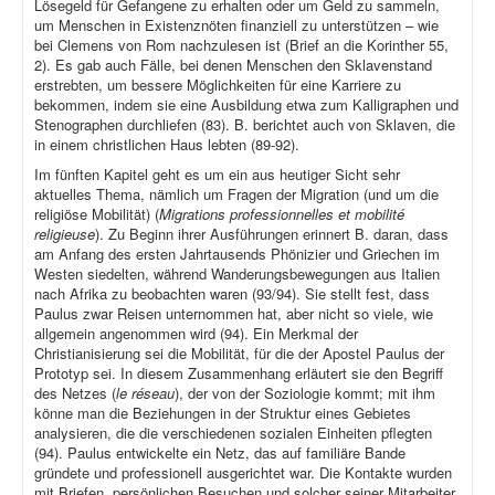
Lösegeld für Gefangene zu erhalten oder um Geld zu sammeln,
um Menschen in Existenznöten finanziell zu unterstützen – wie
bei Clemens von Rom nachzulesen ist (Brief an die Korinther 55,
2). Es gab auch Fälle, bei denen Menschen den Sklavenstand
erstrebten, um bessere Möglichkeiten für eine Karriere zu
bekommen, indem sie eine Ausbildung etwa zum Kalligraphen und
Stenographen durchliefen (83). B. berichtet auch von Sklaven, die
in einem christlichen Haus lebten (89-92).
Im fünften Kapitel geht es um ein aus heutiger Sicht sehr
aktuelles Thema, nämlich um Fragen der Migration (und um die
religiöse Mobilität) (
Migrations professionnelles et mobilité
religieuse
). Zu Beginn ihrer Ausführungen erinnert B. daran, dass
am Anfang des ersten Jahrtausends Phönizier und Griechen im
Westen siedelten, während Wanderungsbewegungen aus Italien
nach Afrika zu beobachten waren (93/94). Sie stellt fest, dass
Paulus zwar Reisen unternommen hat, aber nicht so viele, wie
allgemein angenommen wird (94). Ein Merkmal der
Christianisierung sei die Mobilität, für die der Apostel Paulus der
Prototyp sei. In diesem Zusammenhang erläutert sie den Begriff
des Netzes (
le réseau
), der von der Soziologie kommt; mit ihm
könne man die Beziehungen in der Struktur eines Gebietes
analysieren, die die verschiedenen sozialen Einheiten pflegten
(94). Paulus entwickelte ein Netz, das auf familiäre Bande
gründete und professionell ausgerichtet war. Die Kontakte wurden
mit Briefen, persönlichen Besuchen und solcher seiner Mitarbeiter