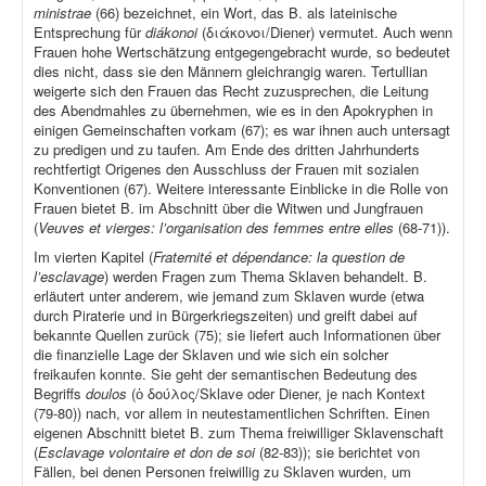
ministrae
(66) bezeichnet, ein Wort, das B. als lateinische
Entsprechung für
diákonoi
(διάκονοι/Diener) vermutet. Auch wenn
Frauen hohe Wertschätzung entgegengebracht wurde, so bedeutet
dies nicht, dass sie den Männern gleichrangig waren. Tertullian
weigerte sich den Frauen das Recht zuzusprechen, die Leitung
des Abendmahles zu übernehmen, wie es in den Apokryphen in
einigen Gemeinschaften vorkam (67); es war ihnen auch untersagt
zu predigen und zu taufen. Am Ende des dritten Jahrhunderts
rechtfertigt Origenes den Ausschluss der Frauen mit sozialen
Konventionen (67). Weitere interessante Einblicke in die Rolle von
Frauen bietet B. im Abschnitt über die Witwen und Jungfrauen
(
Veuves et vierges: l’organisation des femmes entre elles
(68-71)).
Im vierten Kapitel (
Fraternité et dépendance: la question de
l’esclavage
) werden Fragen zum Thema Sklaven behandelt. B.
erläutert unter anderem, wie jemand zum Sklaven wurde (etwa
durch Piraterie und in Bürgerkriegszeiten) und greift dabei auf
bekannte Quellen zurück (75); sie liefert auch Informationen über
die finanzielle Lage der Sklaven und wie sich ein solcher
freikaufen konnte. Sie geht der semantischen Bedeutung des
Begriffs
doulos
(ὁ δούλος/Sklave oder Diener, je nach Kontext
(79-80)) nach, vor allem in neutestamentlichen Schriften. Einen
eigenen Abschnitt bietet B. zum Thema freiwilliger Sklavenschaft
(
Esclavage volontaire et don de soi
(82-83)); sie berichtet von
Fällen, bei denen Personen freiwillig zu Sklaven wurden, um