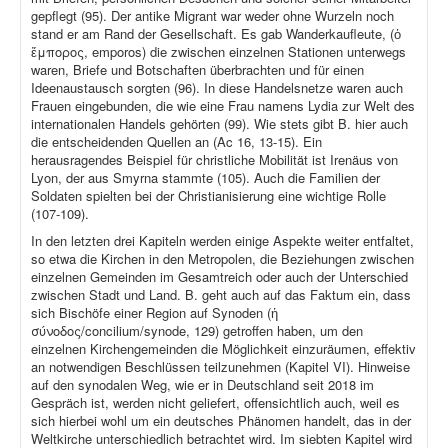
gepflegt (95). Der antike Migrant war weder ohne Wurzeln noch
stand er am Rand der Gesellschaft. Es gab Wanderkaufleute, (ὁ
ἔμπορος, emporos) die zwischen einzelnen Stationen unterwegs
waren, Briefe und Botschaften überbrachten und für einen
Ideenaustausch sorgten (96). In diese Handelsnetze waren auch
Frauen eingebunden, die wie eine Frau namens Lydia zur Welt des
internationalen Handels gehörten (99). Wie stets gibt B. hier auch
die entscheidenden Quellen an (Ac 16, 13-15). Ein
herausragendes Beispiel für christliche Mobilität ist Irenäus von
Lyon, der aus Smyrna stammte (105). Auch die Familien der
Soldaten spielten bei der Christianisierung eine wichtige Rolle
(107-109).
In den letzten drei Kapiteln werden einige Aspekte weiter entfaltet,
so etwa die Kirchen in den Metropolen, die Beziehungen zwischen
einzelnen Gemeinden im Gesamtreich oder auch der Unterschied
zwischen Stadt und Land. B. geht auch auf das Faktum ein, dass
sich Bischöfe einer Region auf Synoden (ἡ
σύνοδος/concilium/synode, 129) getroffen haben, um den
einzelnen Kirchengemeinden die Möglichkeit einzuräumen, effektiv
an notwendigen Beschlüssen teilzunehmen (Kapitel VI). Hinweise
auf den synodalen Weg, wie er in Deutschland seit 2018 im
Gespräch ist, werden nicht geliefert, offensichtlich auch, weil es
sich hierbei wohl um ein deutsches Phänomen handelt, das in der
Weltkirche unterschiedlich betrachtet wird. Im siebten Kapitel wird