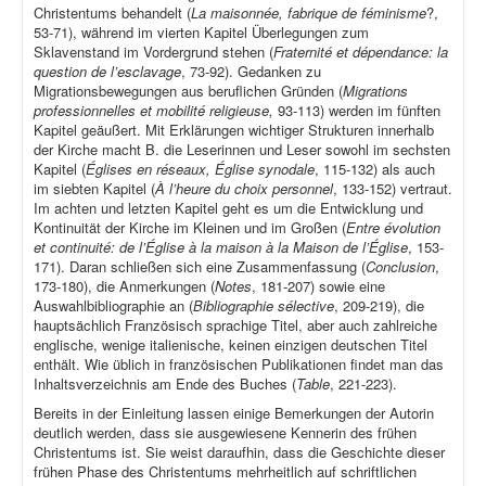
Christentums behandelt (
La maisonnée, fabrique de féminisme
?,
53-71), während im vierten Kapitel Überlegungen zum
Sklavenstand im Vordergrund stehen (
Fraternité et dépendance: la
question de l’esclavage
, 73-92). Gedanken zu
Migrationsbewegungen aus beruflichen Gründen (
Migrations
professionnelles et mobilité religieuse,
93-113) werden im fünften
Kapitel geäußert. Mit Erklärungen wichtiger Strukturen innerhalb
der Kirche macht B. die Leserinnen und Leser sowohl im sechsten
Kapitel (
Églises en réseaux, Église synodale
, 115-132) als auch
im siebten Kapitel (
À l’heure du choix personnel
, 133-152) vertraut.
Im achten und letzten Kapitel geht es um die Entwicklung und
Kontinuität der Kirche im Kleinen und im Großen (
Entre évolution
et continuité: de l’Église à la maison à la Maison de l’Église
, 153-
171). Daran schließen sich eine Zusammenfassung (
Conclusion
,
173-180), die Anmerkungen (
Notes
, 181-207) sowie eine
Auswahlbibliographie an (
Bibliographie sélective
, 209-219), die
hauptsächlich Französisch sprachige Titel, aber auch zahlreiche
englische, wenige italienische, keinen einzigen deutschen Titel
enthält. Wie üblich in französischen Publikationen findet man das
Inhaltsverzeichnis am Ende des Buches (
Table
, 221-223).
Bereits in der Einleitung lassen einige Bemerkungen der Autorin
deutlich werden, dass sie ausgewiesene Kennerin des frühen
Christentums ist. Sie weist daraufhin, dass die Geschichte dieser
frühen Phase des Christentums mehrheitlich auf schriftlichen