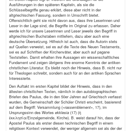
Ausführungen in den späteren Kapiteln, als sie die
Schlüsselbegriffe genau erklärt, diese aber nicht in der
altgriechischen Fassung, sondern in Umschrift bietet.
Offensichtlich geht sie nicht davon aus, dass ihre Leserinnen und
Leser in der Lage sind, die Begriffe im Original zu erfassen. Daher
werde ich für unsere Leserinnen und Leser jeweils den Begriff in
altgriechischen Buchstaben mitliefern, dazu aber auch eine
deutsche Übersetzung. Hilfreich ist auch, dass die Autorin stets
auf Quellen verweist, sei es auf die Texte des Neuen Testaments,
sei es auf Schriften der Kirchenväter, aber auch auf pagane
Textstellen. Damit erhalten ihre Aussagen ein wissenschaftliches
Fundament und zeigen übrigens ihre enorme Kenntnis der antiken
christlichen Literatur. Es bleibt noch der Hinweis, dass B. nicht nur
für Theologen schreibt, sondern auch für an den antiken Sprachen
Interessierte.
Den Auftakt im ersten Kapitel bildet der Hinweis, dass in den
ältesten christlichen Texten, nämlich in den autobiographischen
Briefen des Paulus, die in den 50er Jahren auf Griechisch verfasst
wurden, die Gemeinschaft der Schüler Christi erscheint, basierend
auf dem Begriff: Versammlung (
«rassemblement»
, 17), im
Ursprungssinn des Wortes
ekklesia
(17) (ἡ
ἐκκλησία/Einzelgemeinde, Kirche). B. weist darauf hin, dass der
Apostel Paulus als erster diesen technischen Begriff in einem
religiösen Kontext verwendet, der weniger allgemein sei als der der