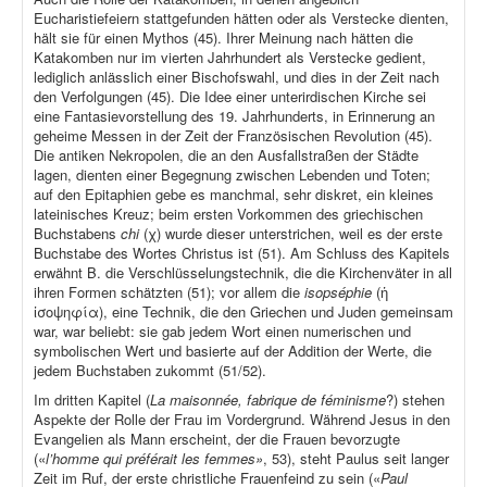
Eucharistiefeiern stattgefunden hätten oder als Verstecke dienten,
hält sie für einen Mythos (45). Ihrer Meinung nach hätten die
Katakomben nur im vierten Jahrhundert als Verstecke gedient,
lediglich anlässlich einer Bischofswahl, und dies in der Zeit nach
den Verfolgungen (45). Die Idee einer unterirdischen Kirche sei
eine Fantasievorstellung des 19. Jahrhunderts, in Erinnerung an
geheime Messen in der Zeit der Französischen Revolution (45).
Die antiken Nekropolen, die an den Ausfallstraßen der Städte
lagen, dienten einer Begegnung zwischen Lebenden und Toten;
auf den Epitaphien gebe es manchmal, sehr diskret, ein kleines
lateinisches Kreuz; beim ersten Vorkommen des griechischen
Buchstabens
chi
(χ) wurde dieser unterstrichen, weil es der erste
Buchstabe des Wortes Christus ist (51). Am Schluss des Kapitels
erwähnt B. die Verschlüsselungstechnik, die die Kirchenväter in all
ihren Formen schätzten (51); vor allem die
isopséphie
(ἡ
ἰσοψηφία), eine Technik, die den Griechen und Juden gemeinsam
war, war beliebt: sie gab jedem Wort einen numerischen und
symbolischen Wert und basierte auf der Addition der Werte, die
jedem Buchstaben zukommt (51/52).
Im dritten Kapitel (
La maisonnée, fabrique de féminisme
?) stehen
Aspekte der Rolle der Frau im Vordergrund. Während Jesus in den
Evangelien als Mann erscheint, der die Frauen bevorzugte
(«
l’homme qui préférait les femmes»
, 53), steht Paulus seit langer
Zeit im Ruf, der erste christliche Frauenfeind zu sein («
Paul