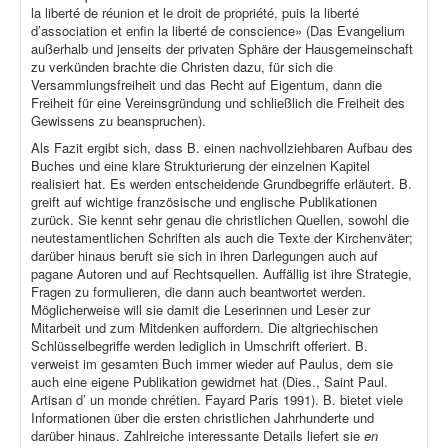
la liberté de réunion et le droit de propriété, puis la liberté
d’association et enfin la liberté de conscience» (Das Evangelium
außerhalb und jenseits der privaten Sphäre der Hausgemeinschaft
zu verkünden brachte die Christen dazu, für sich die
Versammlungsfreiheit und das Recht auf Eigentum, dann die
Freiheit für eine Vereinsgründung und schließlich die Freiheit des
Gewissens zu beanspruchen).
Als Fazit ergibt sich, dass B. einen nachvollziehbaren Aufbau des
Buches und eine klare Strukturierung der einzelnen Kapitel
realisiert hat. Es werden entscheidende Grundbegriffe erläutert. B.
greift auf wichtige französische und englische Publikationen
zurück. Sie kennt sehr genau die christlichen Quellen, sowohl die
neutestamentlichen Schriften als auch die Texte der Kirchenväter;
darüber hinaus beruft sie sich in ihren Darlegungen auch auf
pagane Autoren und auf Rechtsquellen. Auffällig ist ihre Strategie,
Fragen zu formulieren, die dann auch beantwortet werden.
Möglicherweise will sie damit die Leserinnen und Leser zur
Mitarbeit und zum Mitdenken auffordern. Die altgriechischen
Schlüsselbegriffe werden lediglich in Umschrift offeriert. B.
verweist im gesamten Buch immer wieder auf Paulus, dem sie
auch eine eigene Publikation gewidmet hat (Dies., Saint Paul.
Artisan d’ un monde chrétien. Fayard Paris 1991). B. bietet viele
Informationen über die ersten christlichen Jahrhunderte und
darüber hinaus. Zahlreiche interessante Details liefert sie
en