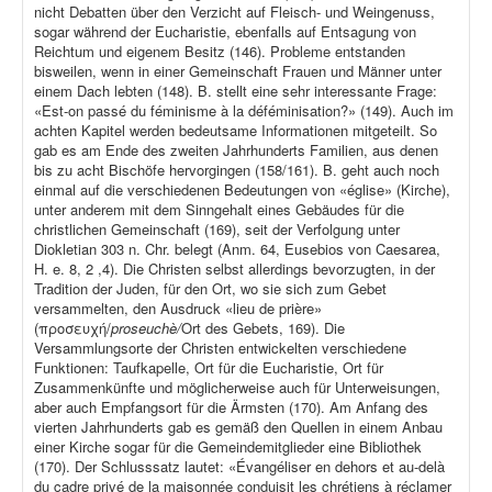
nicht Debatten über den Verzicht auf Fleisch- und Weingenuss,
sogar während der Eucharistie, ebenfalls auf Entsagung von
Reichtum und eigenem Besitz (146). Probleme entstanden
bisweilen, wenn in einer Gemeinschaft Frauen und Männer unter
einem Dach lebten (148). B. stellt eine sehr interessante Frage:
«Est-on passé du féminisme à la déféminisation?» (149). Auch im
achten Kapitel werden bedeutsame Informationen mitgeteilt. So
gab es am Ende des zweiten Jahrhunderts Familien, aus denen
bis zu acht Bischöfe hervorgingen (158/161). B. geht auch noch
einmal auf die verschiedenen Bedeutungen von «église» (Kirche),
unter anderem mit dem Sinngehalt eines Gebäudes für die
christlichen Gemeinschaft (169), seit der Verfolgung unter
Diokletian 303 n. Chr. belegt (Anm. 64, Eusebios von Caesarea,
H. e. 8, 2 ,4). Die Christen selbst allerdings bevorzugten, in der
Tradition der Juden, für den Ort, wo sie sich zum Gebet
versammelten, den Ausdruck «lieu de prière»
(προσευχή/
proseuchè/
Ort des Gebets, 169). Die
Versammlungsorte der Christen entwickelten verschiedene
Funktionen: Taufkapelle, Ort für die Eucharistie, Ort für
Zusammenkünfte und möglicherweise auch für Unterweisungen,
aber auch Empfangsort für die Ärmsten (170). Am Anfang des
vierten Jahrhunderts gab es gemäß den Quellen in einem Anbau
einer Kirche sogar für die Gemeindemitglieder eine Bibliothek
(170). Der Schlusssatz lautet: «Évangéliser en dehors et au-delà
du cadre privé de la maisonnée conduisit les chrétiens à réclamer