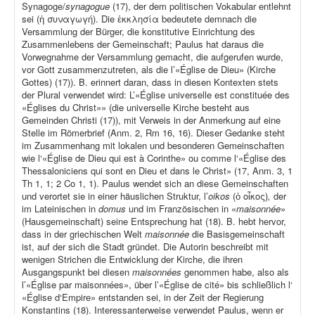
Synagoge/
synagogue
(17), der dem politischen Vokabular entlehnt
sei (ἡ συναγωγή). Die ἐκκλησία bedeutete demnach die
Versammlung der Bürger, die konstitutive Einrichtung des
Zusammenlebens der Gemeinschaft; Paulus hat daraus die
Vorwegnahme der Versammlung gemacht, die aufgerufen wurde,
vor Gott zusammenzutreten, als die l’«Église de Dieu» (Kirche
Gottes) (17)). B. erinnert daran, dass in diesen Kontexten stets
der Plural verwendet wird: L’«Église universelle est constituée des
«Églises du Christ»» (die universelle Kirche besteht aus
Gemeinden Christi (17)), mit Verweis in der Anmerkung auf eine
Stelle im Römerbrief (Anm. 2, Rm 16, 16). Dieser Gedanke steht
im Zusammenhang mit lokalen und besonderen Gemeinschaften
wie l‘«Église de Dieu qui est à Corinthe» ou comme l‘«Église des
Thessaloniciens qui sont en Dieu et dans le Christ» (17, Anm. 3, 1
Th 1, 1; 2 Co 1, 1). Paulus wendet sich an diese Gemeinschaften
und verortet sie in einer häuslichen Struktur, l’
oikos
(ὁ οἶκος)
,
der
im Lateinischen in
domus
und im Französischen in «
maisonnée
»
(Hausgemeinschaft) seine Entsprechung hat (18). B. hebt hervor,
dass in der griechischen Welt
maisonnée
die Basisgemeinschaft
ist, auf der sich die Stadt gründet. Die Autorin beschreibt mit
wenigen Strichen die Entwicklung der Kirche, die ihren
Ausgangspunkt bei diesen
maisonnées
genommen habe, also als
l’«Église par maisonnées», über l’«Église de cité» bis schließlich l‘
«Église d‘Empire» entstanden sei, in der Zeit der Regierung
Konstantins (18). Interessanterweise verwendet Paulus, wenn er