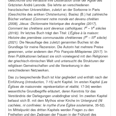
Geschichte und verfasste ihre Dissertation unter der Ägide des
Gräzisten André Laronde. Sie lehrte an verschiedenen
französischen Universitäten, zuletzt an der Sorbonne in Paris
(Geschichte des antiken Christentums). Baslez (B.) hat zahlreiche
Bücher verfasst (
Comment notre monde est devenu chrétien
(2008), Jésus: Dictionnaire historique des évangiles (2017),
er
e
Comment les chrétiens sont devenus catholiques: I
– V
siècles
(2019))
. Ihr letztes Buch trägt den Titel:
L’Église à la maison:
er
e
Histoire des premières communautés chrétiennes (I
– III
siècle)
(2021).
Die Neuauflage des zuletzt genannten Buches ist die
Grundlage für meine Rezension. Die Autorin hat mehrere Preise
gewonnen, unter anderem den
Prix François-Millepierres (2017).
In
ihren Publikationen befasst sie sich vorwiegend mit den Religionen
der griechisch-römischen Welt und untersucht die Strukturen der
religiösen Gemeinschaften und die Verankerung in den
verschiedenen Netzwerken.
Das zu besprechende Buch ist klar gegliedert und enthält nach der
Einführung (
Introduction,
7-15
)
acht Kapitel. Im ersten Kapitel (
Les
Églises de maisonnée: représentation et réalité,
17-34) werden
wesentliche Grundbegriffe erläutert, deren Kenntnis für das
Verständnis der Darlegungen unabdingbar sind. Im zweiten Kapitel
befasst sich B. mit dem Mythos einer Kirche im Untergrund (
Ni
cachées, ni confinées: le mythe d’une Église souterraine
, 35-52).
Im Mittelpunkt des dritten Kapitels werden Fragen zu den
Freiheiten und den Zwängen der Frauen in der Frühzeit des