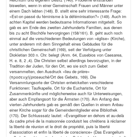
bisweilen, wenn in einer Gemeinschaft Frauen und Männer unter
einem Dach lebten (148). B. stellt eine sehr interessante Frage:
«Est-on passé du féminisme à la déféminisation?» (149). Auch im
achten Kapitel werden bedeutsame Informationen mitgeteilt. So
gab es am Ende des zweiten Jahrhunderts Familien, aus denen
bis zu acht Bischöfe hervorgingen (158/161). B. geht auch noch
einmal auf die verschiedenen Bedeutungen von «église» (Kirche),
unter anderem mit dem Sinngehalt eines Gebäudes für die
christlichen Gemeinschaft (169), seit der Verfolgung unter
Diokletian 303 n. Chr. belegt (Anm. 64, Eusebios von Caesarea,
H. e. 8, 2 ,4). Die Christen selbst allerdings bevorzugten, in der
Tradition der Juden, für den Ort, wo sie sich zum Gebet
versammelten, den Ausdruck «lieu de prière»
(προσευχή/
proseuchè/
Ort des Gebets, 169). Die
Versammlungsorte der Christen entwickelten verschiedene
Funktionen: Taufkapelle, Ort für die Eucharistie, Ort für
Zusammenkünfte und möglicherweise auch für Unterweisungen,
aber auch Empfangsort für die Ärmsten (170). Am Anfang des
vierten Jahrhunderts gab es gemäß den Quellen in einem Anbau
einer Kirche sogar für die Gemeindemitglieder eine Bibliothek
(170). Der Schlusssatz lautet: «Évangéliser en dehors et au-delà
du cadre privé de la maisonnée conduisit les chrétiens à réclamer
la liberté de réunion et le droit de propriété, puis la liberté
d’association et enfin la liberté de conscience» (Das Evangelium