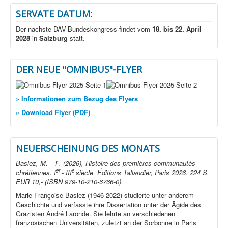
SERVATE DATUM:
Der nächste DAV-Bundeskongress findet vom
18. bis 22. April
2028
in
Salzburg
statt.
DER NEUE "OMNIBUS"-FLYER
» Informationen zum Bezug des Flyers
» Download Flyer (PDF)
NEUERSCHEINUNG DES MONATS
Baslez, M. – F. (2026), Histoire des premières communautés
er
e
chrétiennes. I
- III
siècle. Éditions Tallandier, Paris 2026. 224 S.
EUR 10,- (ISBN 979-10-210-6766-0).
Marie-Françoise Baslez (1946-2022) studierte unter anderem
Geschichte und verfasste ihre Dissertation unter der Ägide des
Gräzisten André Laronde. Sie lehrte an verschiedenen
französischen Universitäten, zuletzt an der Sorbonne in Paris