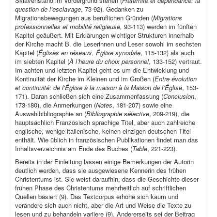
Sklavenstand im Vordergrund stehen (
Fraternité et dépendance: la
question de l’esclavage
, 73-92). Gedanken zu
Migrationsbewegungen aus beruflichen Gründen (
Migrations
professionnelles et mobilité religieuse,
93-113) werden im fünften
Kapitel geäußert. Mit Erklärungen wichtiger Strukturen innerhalb
der Kirche macht B. die Leserinnen und Leser sowohl im sechsten
Kapitel (
Églises en réseaux, Église synodale
, 115-132) als auch
im siebten Kapitel (
À l’heure du choix personnel
, 133-152) vertraut.
Im achten und letzten Kapitel geht es um die Entwicklung und
Kontinuität der Kirche im Kleinen und im Großen (
Entre évolution
et continuité: de l’Église à la maison à la Maison de l’Église
, 153-
171). Daran schließen sich eine Zusammenfassung (
Conclusion
,
173-180), die Anmerkungen (
Notes
, 181-207) sowie eine
Auswahlbibliographie an (
Bibliographie sélective
, 209-219), die
hauptsächlich Französisch sprachige Titel, aber auch zahlreiche
englische, wenige italienische, keinen einzigen deutschen Titel
enthält. Wie üblich in französischen Publikationen findet man das
Inhaltsverzeichnis am Ende des Buches (
Table
, 221-223).
Bereits in der Einleitung lassen einige Bemerkungen der Autorin
deutlich werden, dass sie ausgewiesene Kennerin des frühen
Christentums ist. Sie weist daraufhin, dass die Geschichte dieser
frühen Phase des Christentums mehrheitlich auf schriftlichen
Quellen basiert (9). Das Textcorpus erhöhe sich kaum und
verändere sich auch nicht, aber die Art und Weise die Texte zu
lesen und zu behandeln variiere (9). Andererseits sei der Beitrag