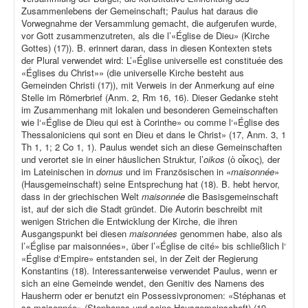
Zusammenlebens der Gemeinschaft; Paulus hat daraus die
Vorwegnahme der Versammlung gemacht, die aufgerufen wurde,
vor Gott zusammenzutreten, als die l’«Église de Dieu» (Kirche
Gottes) (17)). B. erinnert daran, dass in diesen Kontexten stets
der Plural verwendet wird: L’«Église universelle est constituée des
«Églises du Christ»» (die universelle Kirche besteht aus
Gemeinden Christi (17)), mit Verweis in der Anmerkung auf eine
Stelle im Römerbrief (Anm. 2, Rm 16, 16). Dieser Gedanke steht
im Zusammenhang mit lokalen und besonderen Gemeinschaften
wie l‘«Église de Dieu qui est à Corinthe» ou comme l‘«Église des
Thessaloniciens qui sont en Dieu et dans le Christ» (17, Anm. 3, 1
Th 1, 1; 2 Co 1, 1). Paulus wendet sich an diese Gemeinschaften
und verortet sie in einer häuslichen Struktur, l’
oikos
(ὁ οἶκος)
,
der
im Lateinischen in
domus
und im Französischen in «
maisonnée
»
(Hausgemeinschaft) seine Entsprechung hat (18). B. hebt hervor,
dass in der griechischen Welt
maisonnée
die Basisgemeinschaft
ist, auf der sich die Stadt gründet. Die Autorin beschreibt mit
wenigen Strichen die Entwicklung der Kirche, die ihren
Ausgangspunkt bei diesen
maisonnées
genommen habe, also als
l’«Église par maisonnées», über l’«Église de cité» bis schließlich l‘
«Église d‘Empire» entstanden sei, in der Zeit der Regierung
Konstantins (18). Interessanterweise verwendet Paulus, wenn er
sich an eine Gemeinde wendet, den Genitiv des Namens des
Hausherrn oder er benutzt ein Possessivpronomen: «Stéphanas et
sa maisonnée» (Stephanas und seine Hausgemeinschaft) (19,