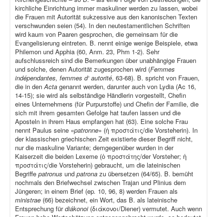
kirchliche Einrichtung immer maskuliner werden zu lassen, wobei
die Frauen mit Autorität sukzessive aus den kanonischen Texten
verschwunden seien (54). In den neutestamentlichen Schriften
wird kaum von Paaren gesprochen, die gemeinsam für die
Evangelisierung eintreten. B. nennt einige wenige Beispiele, etwa
Philemon und Apphia (60, Anm. 23, Phm 1-2). Sehr
aufschlussreich sind die Bemerkungen über unabhängige Frauen
und solche, denen Autorität zugesprochen wird (
Femmes
indépendantes, femmes d‘ autorité
, 63-68). B. spricht von Frauen,
die in den
Acta
genannt werden, darunter auch von Lydia (Ac 16,
14-15); sie wird als selbständige Händlerin vorgestellt, Chefin
eines Unternehmens (für Purpurstoffe) und Chefin der Familie, die
sich mit ihrem gesamten Gefolge hat taufen lassen und die
Aposteln in ihrem Haus empfangen hat (63). Eine solche Frau
nennt Paulus seine «
patronne
» (ἡ προστάτις/die Vorsteherin). In
der klassischen griechischen Zeit existierte dieser Begriff nicht,
nur die maskuline Variante; demgegenüber wurden in der
Kaiserzeit die beiden Lexeme (ὁ προστάτης/der Vorsteher; ἡ
προστάτις/die Vorsteherin) gebraucht, um die lateinischen
Begriffe
patronus
und
patrona
zu übersetzen (64/65). B. bemüht
nochmals den Briefwechsel zwischen Trajan und Plinius dem
Jüngeren; in einem Brief (ep
.
10, 96, 8) werden Frauen als
ministrae
(66) bezeichnet, ein Wort, das B. als lateinische
Entsprechung für
diákonoi
(διάκονοι/Diener) vermutet. Auch wenn