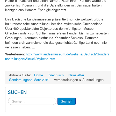
Kultur ein Gesicht und einen Namen. Nach ihrem Fundort wurde sie
„mykenisch“ genannt und die Darstellungen mit den sagenhaften
Königen aus Homers Epen gleichgesetzt.
Das Badische Landesmuseum präsentiert nun die weltweit größte
kulturhistorische Ausstellung über das mykenische Griechenland.
Über 400 spektakuläre Objekte aus den wichtigsten Museen
Griechenlands - von Schliemanns ersten Funden bis hin zu neuesten
Grabungen - kommen hierfür ins Karlsruher Schloss. Darunter
befinden sich zahlreiche, die das geschichtsträchtige Land noch nie
verlassen haben. …
Weiterlesen:
http://www.landesmuseum.de/website/Deutsch/Sondera
usstellungen/Aktuell/Mykene.htm
Aktuelle Seite:
Home
Griechisch
Newsletter
Sonderausgabe März 2019
Veranstaltungen & Ausstellungen
SUCHEN
Suchen
Suchen
...