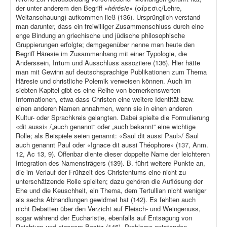
der unter anderem den Begriff «
hérésie
» (αἵρεσις/Lehre,
Weltanschauung) aufkommen ließ (136). Ursprünglich verstand
man darunter, dass ein freiwilliger Zusammenschluss durch eine
enge Bindung an griechische und jüdische philosophische
Gruppierungen erfolgte; demgegenüber nenne man heute den
Begriff Häresie im Zusammenhang mit einer Typologie, die
Anderssein, Irrtum und Ausschluss assoziiere (136). Hier hätte
man mit Gewinn auf deutschsprachige Publikationen zum Thema
Häresie und christliche Polemik verweisen können. Auch im
siebten Kapitel gibt es eine Reihe von bemerkenswerten
Informationen, etwa dass Christen eine weitere Identität bzw.
einen anderen Namen annahmen, wenn sie in einen anderen
Kultur- oder Sprachkreis gelangten. Dabei spielte die Formulierung
«dit aussi» /„auch genannt“ oder „auch bekannt“ eine wichtige
Rolle; als Beispiele seien genannt: «Saul dit aussi Paul»/ Saul
auch genannt Paul oder «Ignace dit aussi Théophore» (137, Anm.
12, Ac 13, 9). Offenbar diente dieser doppelte Name der leichteren
Integration des Namensträgers (139). B. führt weitere Punkte an,
die im Verlauf der Frühzeit des Christentums eine nicht zu
unterschätzende Rolle spielten; dazu gehören die Auflösung der
Ehe und die Keuschheit, ein Thema, dem Tertullian nicht weniger
als sechs Abhandlungen gewidmet hat (142). Es fehlten auch
nicht Debatten über den Verzicht auf Fleisch- und Weingenuss,
sogar während der Eucharistie, ebenfalls auf Entsagung von
Reichtum und eigenem Besitz (146). Probleme entstanden