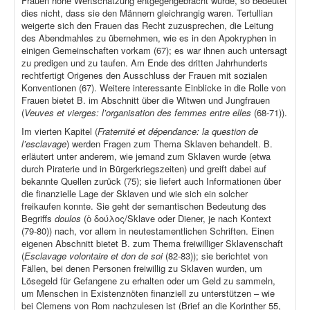
Frauen hohe Wertschätzung entgegengebracht wurde, so bedeutet
dies nicht, dass sie den Männern gleichrangig waren. Tertullian
weigerte sich den Frauen das Recht zuzusprechen, die Leitung
des Abendmahles zu übernehmen, wie es in den Apokryphen in
einigen Gemeinschaften vorkam (67); es war ihnen auch untersagt
zu predigen und zu taufen. Am Ende des dritten Jahrhunderts
rechtfertigt Origenes den Ausschluss der Frauen mit sozialen
Konventionen (67). Weitere interessante Einblicke in die Rolle von
Frauen bietet B. im Abschnitt über die Witwen und Jungfrauen
(
Veuves et vierges: l’organisation des femmes entre elles
(68-71)).
Im vierten Kapitel (
Fraternité et dépendance: la question de
l’esclavage
) werden Fragen zum Thema Sklaven behandelt. B.
erläutert unter anderem, wie jemand zum Sklaven wurde (etwa
durch Piraterie und in Bürgerkriegszeiten) und greift dabei auf
bekannte Quellen zurück (75); sie liefert auch Informationen über
die finanzielle Lage der Sklaven und wie sich ein solcher
freikaufen konnte. Sie geht der semantischen Bedeutung des
Begriffs
doulos
(ὁ δούλος/Sklave oder Diener, je nach Kontext
(79-80)) nach, vor allem in neutestamentlichen Schriften. Einen
eigenen Abschnitt bietet B. zum Thema freiwilliger Sklavenschaft
(
Esclavage volontaire et don de soi
(82-83)); sie berichtet von
Fällen, bei denen Personen freiwillig zu Sklaven wurden, um
Lösegeld für Gefangene zu erhalten oder um Geld zu sammeln,
um Menschen in Existenznöten finanziell zu unterstützen – wie
bei Clemens von Rom nachzulesen ist (Brief an die Korinther 55,