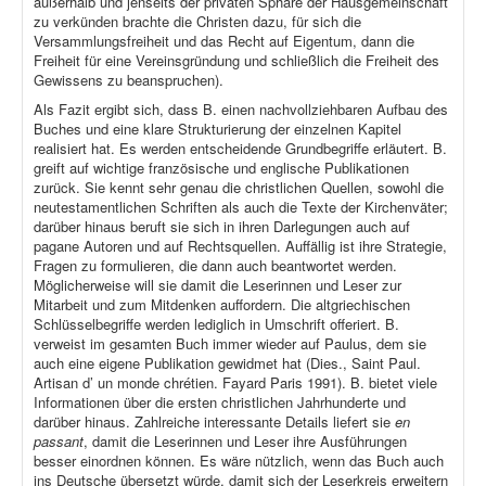
außerhalb und jenseits der privaten Sphäre der Hausgemeinschaft
zu verkünden brachte die Christen dazu, für sich die
Versammlungsfreiheit und das Recht auf Eigentum, dann die
Freiheit für eine Vereinsgründung und schließlich die Freiheit des
Gewissens zu beanspruchen).
Als Fazit ergibt sich, dass B. einen nachvollziehbaren Aufbau des
Buches und eine klare Strukturierung der einzelnen Kapitel
realisiert hat. Es werden entscheidende Grundbegriffe erläutert. B.
greift auf wichtige französische und englische Publikationen
zurück. Sie kennt sehr genau die christlichen Quellen, sowohl die
neutestamentlichen Schriften als auch die Texte der Kirchenväter;
darüber hinaus beruft sie sich in ihren Darlegungen auch auf
pagane Autoren und auf Rechtsquellen. Auffällig ist ihre Strategie,
Fragen zu formulieren, die dann auch beantwortet werden.
Möglicherweise will sie damit die Leserinnen und Leser zur
Mitarbeit und zum Mitdenken auffordern. Die altgriechischen
Schlüsselbegriffe werden lediglich in Umschrift offeriert. B.
verweist im gesamten Buch immer wieder auf Paulus, dem sie
auch eine eigene Publikation gewidmet hat (Dies., Saint Paul.
Artisan d’ un monde chrétien. Fayard Paris 1991). B. bietet viele
Informationen über die ersten christlichen Jahrhunderte und
darüber hinaus. Zahlreiche interessante Details liefert sie
en
passant
, damit die Leserinnen und Leser ihre Ausführungen
besser einordnen können. Es wäre nützlich, wenn das Buch auch
ins Deutsche übersetzt würde, damit sich der Leserkreis erweitern