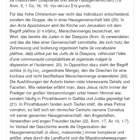
Anm. 5, 1 Co, 16, 15: τὴν οἰκίαν Στεφανᾶ).
Für das frühe Christentum war nicht das Individuum entscheidend,
sondern die Gruppe, die in einer Hausgemeinschaft lebt (20). In
den
Acta Apostolorum
wird die Kirche von Jerusalem mit dem
Begriff
pléthos
(ὁ πλῆθος, Menschenmenge) bezeichnet, ein
Wort, das bereits die Juden in der Diaspora (Anm. 9) verwendeten
und das die Idee einer Gemeinschaft vermittelte, die sich trotz der
Zerstreuung und Isolierung organisiert hatte (
le vocabulaire
pléthos, déjà utilisé par les Juifs de la Diaspora, véhiculait l’idée
d’une communauté comptabilisée et organisée malgré la
dispersion et l’isolement,
20). In Opposition dazu steht der Begriff
ochlos
(ὁ ὄχλος, ungeordnete Menge), den die Griechen für eine
konfuse und nicht bezifferbare Menschenmenge anwendeten (20).
Die Ausführungen der Autorin bieten viele interessante Details und
Facetten. Wie nebenbei erfährt man, dass Jesus nicht immer der
Prediger vor großen Versammlungen unter freiem Himmel war,
sondern häufig in Privathäusern in Galiläa und Judäa gepredigt hat
(21). In Privathäusern fanden auch Taufen statt, die etwa Petrus
vornahm; so ließ sich ein römischer Centurio namens Cornelius
mit seiner gesamten Hausgemeinschaft, den Angestellten,
Verwandten und engen Freunden taufen (22, Anm. 17, Ac 10, 1-7).
Im Verlauf der Geschichte wurde die Organisation der
Hausgemeinschaft (ὁ οἶκος, maisonnée,) immer komplexer und
größer, etwa durch die Landflucht und die Migrationsbewegungen