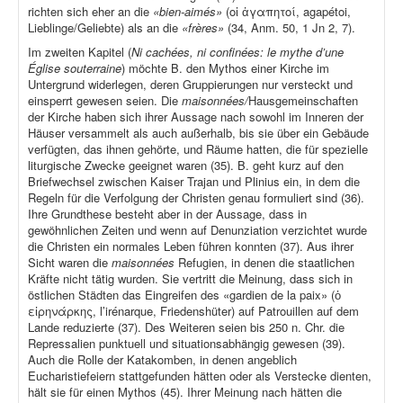
richten sich eher an die
«bien-aimés»
(οἱ ἀγαπητοί, agapétoi,
Lieblinge/Geliebte) als an die
«frères»
(34, Anm. 50, 1 Jn 2, 7).
Im zweiten Kapitel (
Ni cachées, ni confinées: le mythe d’une
Église souterraine
) möchte B. den Mythos einer Kirche im
Untergrund widerlegen, deren Gruppierungen nur versteckt und
einsperrt gewesen seien. Die
maisonnées/
Hausgemeinschaften
der Kirche haben sich ihrer Aussage nach sowohl im Inneren der
Häuser versammelt als auch außerhalb, bis sie über ein Gebäude
verfügten, das ihnen gehörte, und Räume hatten, die für spezielle
liturgische Zwecke geeignet waren (35). B. geht kurz auf den
Briefwechsel zwischen Kaiser Trajan und Plinius ein, in dem die
Regeln für die Verfolgung der Christen genau formuliert sind (36).
Ihre Grundthese besteht aber in der Aussage, dass in
gewöhnlichen Zeiten und wenn auf Denunziation verzichtet wurde
die Christen ein normales Leben führen konnten (37). Aus ihrer
Sicht waren die
maisonnées
Refugien, in denen die staatlichen
Kräfte nicht tätig wurden. Sie vertritt die Meinung, dass sich in
östlichen Städten das Eingreifen des «gardien de la paix» (ὁ
εἰρηνάρκης, l’irénarque, Friedenshüter) auf Patrouillen auf dem
Lande reduzierte (37). Des Weiteren seien bis 250 n. Chr. die
Repressalien punktuell und situationsabhängig gewesen (39).
Auch die Rolle der Katakomben, in denen angeblich
Eucharistiefeiern stattgefunden hätten oder als Verstecke dienten,
hält sie für einen Mythos (45). Ihrer Meinung nach hätten die