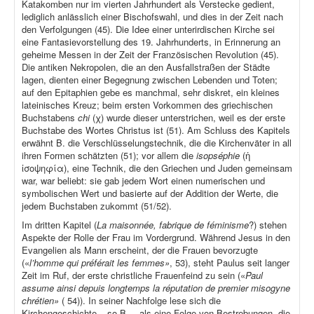
Katakomben nur im vierten Jahrhundert als Verstecke gedient,
lediglich anlässlich einer Bischofswahl, und dies in der Zeit nach
den Verfolgungen (45). Die Idee einer unterirdischen Kirche sei
eine Fantasievorstellung des 19. Jahrhunderts, in Erinnerung an
geheime Messen in der Zeit der Französischen Revolution (45).
Die antiken Nekropolen, die an den Ausfallstraßen der Städte
lagen, dienten einer Begegnung zwischen Lebenden und Toten;
auf den Epitaphien gebe es manchmal, sehr diskret, ein kleines
lateinisches Kreuz; beim ersten Vorkommen des griechischen
Buchstabens
chi
(χ) wurde dieser unterstrichen, weil es der erste
Buchstabe des Wortes Christus ist (51). Am Schluss des Kapitels
erwähnt B. die Verschlüsselungstechnik, die die Kirchenväter in all
ihren Formen schätzten (51); vor allem die
isopséphie
(ἡ
ἰσοψηφία), eine Technik, die den Griechen und Juden gemeinsam
war, war beliebt: sie gab jedem Wort einen numerischen und
symbolischen Wert und basierte auf der Addition der Werte, die
jedem Buchstaben zukommt (51/52).
Im dritten Kapitel (
La maisonnée, fabrique de féminisme
?) stehen
Aspekte der Rolle der Frau im Vordergrund. Während Jesus in den
Evangelien als Mann erscheint, der die Frauen bevorzugte
(«
l’homme qui préférait les femmes»
, 53), steht Paulus seit langer
Zeit im Ruf, der erste christliche Frauenfeind zu sein («
Paul
assume ainsi depuis longtemps la réputation de premier misogyne
chrétien»
( 54)). In seiner Nachfolge lese sich die
Kirchengeschichte – so B. – als eine Folge von Bestrebungen, die