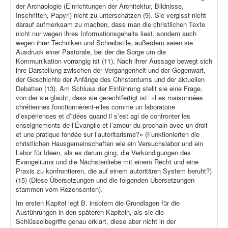
der Archäologie (Einrichtungen der Architektur, Bildnisse,
Inschriften, Papyri) nicht zu unterschätzen (9). Sie vergisst nicht
darauf aufmerksam zu machen, dass man die christlichen Texte
nicht nur wegen ihres Informationsgehalts liest, sondern auch
wegen ihrer Techniken und Schreibstile, außerdem seien sie
Ausdruck einer Pastorale, bei der die Sorge um die
Kommunikation vorrangig ist (11). Nach ihrer Aussage bewegt sich
ihre Darstellung zwischen der Vergangenheit und der Gegenwart,
der Geschichte der Anfänge des Christentums und der aktuellen
Debatten (13). Am Schluss der Einführung stellt sie eine Frage,
von der sie glaubt, dass sie gerechtfertigt ist: «Les maisonnées
chrétiennes fonctionnèrent-elles comme un laboratoire
d’expériences et d’idées quand il s’est agi de confronter les
enseignements de l’Évangile et l’amour du prochain avec un droit
et une pratique fondée sur l’autoritarisme?» (Funktionierten die
christlichen Hausgemeinschaften wie ein Versuchslabor und ein
Labor für Ideen, als es darum ging, die Verkündigungen des
Evangeliums und die Nächstenliebe mit einem Recht und eine
Praxis zu konfrontieren, die auf einem autoritären System beruht?)
(15) (Diese Übersetzungen und die folgenden Übersetzungen
stammen vom Rezensenten).
Im ersten Kapitel legt B. insofern die Grundlagen für die
Ausführungen in den späteren Kapiteln, als sie die
Schlüsselbegriffe genau erklärt, diese aber nicht in der