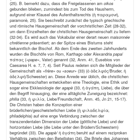
(25). B. bemerkt dazu, dass die Freigelassenen am
oikos
gebunden blieben, zumindest bis zum Tod des Hausherrn,
aufgrund einer Klausel des Aufenthaltsrechts (ἡ παραμονή,
paramonè
,
25). Sie beschreibt zunächst die typisch griechische
und römische Hausgemeinschaft der vorchristlichen Zeit (28-32),
um dann Einzelheiten der christlichen Hausgemeinschaft zu liefern
(32-34). Es wird auch das Vokabular einer derart neuen
maisonnée
chrétienne
präsentiert; an der Spitze eines Bistums steht
bekanntlich der Bischof. Ab dem Ende des zweiten Jahrhunderts
wurden die Bischöfe von Rom, Karthago oder Alexandria
papa
/
πάπας (
«pape»
, Vater) genannt (32, Anm. 41, Eusebios von
Caesarea H
.
e
.
7, 7, 4). Seit Paulus redeten sich die Mitglieder der
Gemeinschaft als
«frère»
ou
«soeur»
(33) (ὁ ἀδελφός/Bruder, ἡ
ἀδελφή/Schwester) an. Diese Anrede war üblich, die christlichen
Hausgemeinschaften entwickelten eine Theologie, eine Ethik und
sogar eine Ekklesiologie der
agapè
(33, ἡ ἀγάπη, Liebe), die über
den Begriff hinausging, der eine alltägliche Zuneigung bezeichnet:
philia
(33, ἡ φιλία, Liebe/Freundschaft, Anm. 45, Jn 21, 15-17).
Die Christen haben die Konzeption einer
brüderlichen/geschwisterlichen Liebe (ἡ φιλαδελφία
,
philadelphia) auf eine enge Verbindung zwischen der
transzendentalen Dimension der Liebe (göttliche Liebe) und der
horizontalen Liebe (die Liebe unter den Brüdern/Schwestern)
begründet (33). Die
agapè/
ἡ ἀγάπη beruht auf einem reziproken
Verhältnis zwischen den Beteiligten (34). Die Briefe des Johannes