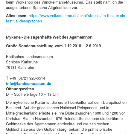
beim Workshop des Winckelmann-Museums. Das stellt nämlich die
ausgestorbene Sprache Altgriechisch vor. …
Alles lesen:
https://www.volksstimme.de/lokal/stendal/im-theater-ein-
festival-der-sprachen
Mykene -
Die sagenhafte Welt des Agamemnon
Große Sonderausstellung vom 1.12.2018 - 2.6.2019
Badisches Landesmuseum
Schloss Karlsruhe
76131 Karlsruhe
T +49 (0)721 926-6514
info@landesmuseum.de
Öffnungszeiten
Di – So, Feiertage 10 – 18 Uhr
Die mykenische Kultur ist die erste Hochkultur auf dem Europäischen
Festland. Auf der griechischen Halbinsel Peloponnes und in
Mittelgriechenland erlebte sie ihre Blüte zwischen 1600 und 1200 vor
Christus. Als im November 1876 Heinrich Schliemann die berühmte
Goldmaske des Agamemnon entdeckte und die zahlreichen
Goldschätze aus den Gräbern barg, bekam die prähistorische