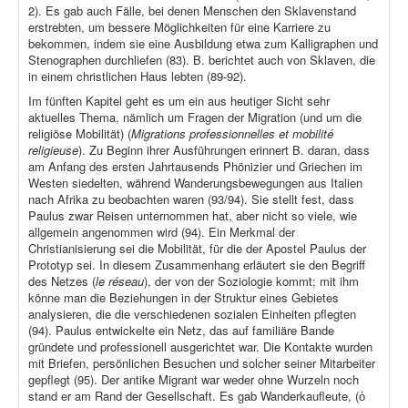
2). Es gab auch Fälle, bei denen Menschen den Sklavenstand
erstrebten, um bessere Möglichkeiten für eine Karriere zu
bekommen, indem sie eine Ausbildung etwa zum Kalligraphen und
Stenographen durchliefen (83). B. berichtet auch von Sklaven, die
in einem christlichen Haus lebten (89-92).
Im fünften Kapitel geht es um ein aus heutiger Sicht sehr
aktuelles Thema, nämlich um Fragen der Migration (und um die
religiöse Mobilität) (
Migrations professionnelles et mobilité
religieuse
). Zu Beginn ihrer Ausführungen erinnert B. daran, dass
am Anfang des ersten Jahrtausends Phönizier und Griechen im
Westen siedelten, während Wanderungsbewegungen aus Italien
nach Afrika zu beobachten waren (93/94). Sie stellt fest, dass
Paulus zwar Reisen unternommen hat, aber nicht so viele, wie
allgemein angenommen wird (94). Ein Merkmal der
Christianisierung sei die Mobilität, für die der Apostel Paulus der
Prototyp sei. In diesem Zusammenhang erläutert sie den Begriff
des Netzes (
le réseau
), der von der Soziologie kommt; mit ihm
könne man die Beziehungen in der Struktur eines Gebietes
analysieren, die die verschiedenen sozialen Einheiten pflegten
(94). Paulus entwickelte ein Netz, das auf familiäre Bande
gründete und professionell ausgerichtet war. Die Kontakte wurden
mit Briefen, persönlichen Besuchen und solcher seiner Mitarbeiter
gepflegt (95). Der antike Migrant war weder ohne Wurzeln noch
stand er am Rand der Gesellschaft. Es gab Wanderkaufleute, (ὁ