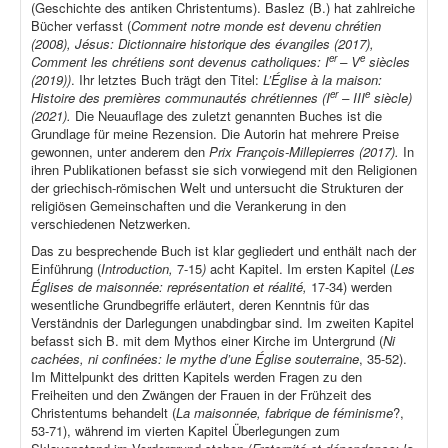
(Geschichte des antiken Christentums). Baslez (B.) hat zahlreiche
Bücher verfasst (
Comment notre monde est devenu chrétien
(2008), Jésus: Dictionnaire historique des évangiles (2017),
er
e
Comment les chrétiens sont devenus catholiques: I
– V
siècles
(2019))
. Ihr letztes Buch trägt den Titel:
L’Église à la maison:
er
e
Histoire des premières communautés chrétiennes (I
– III
siècle)
(2021).
Die Neuauflage des zuletzt genannten Buches ist die
Grundlage für meine Rezension. Die Autorin hat mehrere Preise
gewonnen, unter anderem den
Prix François-Millepierres (2017).
In
ihren Publikationen befasst sie sich vorwiegend mit den Religionen
der griechisch-römischen Welt und untersucht die Strukturen der
religiösen Gemeinschaften und die Verankerung in den
verschiedenen Netzwerken.
Das zu besprechende Buch ist klar gegliedert und enthält nach der
Einführung (
Introduction,
7-15
)
acht Kapitel. Im ersten Kapitel (
Les
Églises de maisonnée: représentation et réalité,
17-34) werden
wesentliche Grundbegriffe erläutert, deren Kenntnis für das
Verständnis der Darlegungen unabdingbar sind. Im zweiten Kapitel
befasst sich B. mit dem Mythos einer Kirche im Untergrund (
Ni
cachées, ni confinées: le mythe d’une Église souterraine
, 35-52).
Im Mittelpunkt des dritten Kapitels werden Fragen zu den
Freiheiten und den Zwängen der Frauen in der Frühzeit des
Christentums behandelt (
La maisonnée, fabrique de féminisme
?,
53-71), während im vierten Kapitel Überlegungen zum