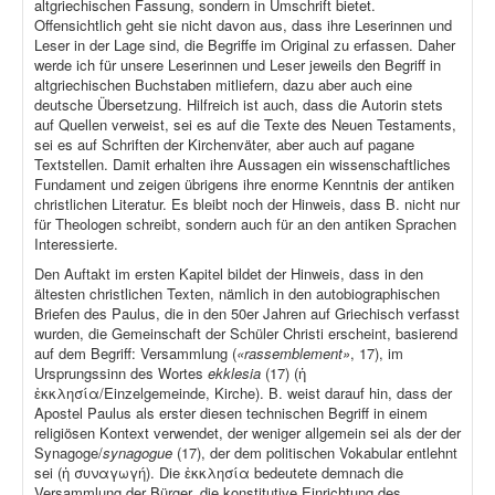
altgriechischen Fassung, sondern in Umschrift bietet.
Offensichtlich geht sie nicht davon aus, dass ihre Leserinnen und
Leser in der Lage sind, die Begriffe im Original zu erfassen. Daher
werde ich für unsere Leserinnen und Leser jeweils den Begriff in
altgriechischen Buchstaben mitliefern, dazu aber auch eine
deutsche Übersetzung. Hilfreich ist auch, dass die Autorin stets
auf Quellen verweist, sei es auf die Texte des Neuen Testaments,
sei es auf Schriften der Kirchenväter, aber auch auf pagane
Textstellen. Damit erhalten ihre Aussagen ein wissenschaftliches
Fundament und zeigen übrigens ihre enorme Kenntnis der antiken
christlichen Literatur. Es bleibt noch der Hinweis, dass B. nicht nur
für Theologen schreibt, sondern auch für an den antiken Sprachen
Interessierte.
Den Auftakt im ersten Kapitel bildet der Hinweis, dass in den
ältesten christlichen Texten, nämlich in den autobiographischen
Briefen des Paulus, die in den 50er Jahren auf Griechisch verfasst
wurden, die Gemeinschaft der Schüler Christi erscheint, basierend
auf dem Begriff: Versammlung (
«rassemblement»
, 17), im
Ursprungssinn des Wortes
ekklesia
(17) (ἡ
ἐκκλησία/Einzelgemeinde, Kirche). B. weist darauf hin, dass der
Apostel Paulus als erster diesen technischen Begriff in einem
religiösen Kontext verwendet, der weniger allgemein sei als der der
Synagoge/
synagogue
(17), der dem politischen Vokabular entlehnt
sei (ἡ συναγωγή). Die ἐκκλησία bedeutete demnach die
Versammlung der Bürger, die konstitutive Einrichtung des