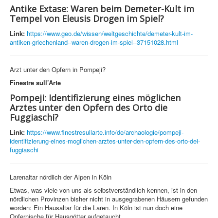
Antike Extase: Waren beim Demeter-Kult im
Tempel von Eleusis Drogen im Spiel?
Link:
https://www.geo.de/wissen/weltgeschichte/demeter-kult-im-
antiken-griechenland--waren-drogen-im-spiel--37151028.html
Arzt unter den Opfern in Pompeji?
Finestre sull’Arte
Pompeji: Identifizierung eines möglichen
Arztes unter den Opfern des Orto die
Fuggiaschi?
Link:
https://www.finestresullarte.info/de/archaologie/pompeji-
identifizierung-eines-moglichen-arztes-unter-den-opfern-des-orto-dei-
fuggiaschi
Larenaltar nördlich der Alpen in Köln
Etwas, was viele von uns als selbstverständlich kennen, ist in den
nördlichen Provinzen bisher nicht in ausgegrabenen Häusern gefunden
worden: Ein Hausaltar für die Laren. In Köln ist nun doch eine
Opfernische für Hausgötter aufgetaucht.