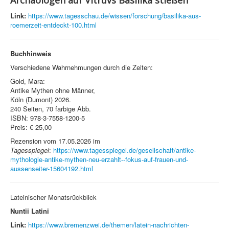
Archäologen auf Vitruvs Basilika stießen
Link:
https://www.tagesschau.de/wissen/forschung/basilika-aus-
roemerzeit-entdeckt-100.html
Buchhinweis
Verschiedene Wahrnehmungen durch die Zeiten:
Gold, Mara:
Antike Mythen ohne Männer,
Köln (Dumont) 2026.
240 Seiten, 70 farbige Abb.
ISBN: 978-3-7558-1200-5
Preis: € 25,00
Rezension vom 17.05.2026 im
Tagesspiegel
:
https://www.tagesspiegel.de/gesellschaft/antike-
mythologie-antike-mythen-neu-erzahlt--fokus-auf-frauen-und-
aussenseiter-15604192.html
Lateinischer Monatsrückblick
Nuntii Latini
Link:
https://www.bremenzwei.de/themen/latein-nachrichten-