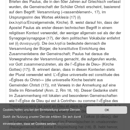
Briefen des Paulus, die in den 50er Jahren auf Griechisch verfasst
wurden, die Gemeinschaft der Schüler Christi erscheint, basierend
auf dem Begriff: Versammlung (
«rassemblement»
, 17), im
Ursprungssinn des Wortes
ekklesia
(17) (ἡ
ἐκκλησία/Einzelgemeinde, Kirche). B. weist darauf hin, dass der
Apostel Paulus als erster diesen technischen Begriff in einem
religiösen Kontext verwendet, der weniger allgemein sei als der der
Synagoge/
synagogue
(17), der dem politischen Vokabular entlehnt
sei (ἡ συναγωγή). Die ἐκκλησία bedeutete demnach die
Versammlung der Bürger, die konstitutive Einrichtung des
Zusammenlebens der Gemeinschaft; Paulus hat daraus die
Vorwegnahme der Versammlung gemacht, die aufgerufen wurde,
vor Gott zusammenzutreten, als die l’«Église de Dieu» (Kirche
Gottes) (17)). B. erinnert daran, dass in diesen Kontexten stets
der Plural verwendet wird: L’«Église universelle est constituée des
«Églises du Christ»» (die universelle Kirche besteht aus
Gemeinden Christi (17)), mit Verweis in der Anmerkung auf eine
Stelle im Römerbrief (Anm. 2, Rm 16, 16). Dieser Gedanke steht
im Zusammenhang mit lokalen und besonderen Gemeinschaften
wie l‘«Église de Dieu qui est à Corinthe» ou comme l‘«Église des
Thessaloniciens qui sont en Dieu et dans le Christ» (17, Anm. 3, 1
Cookies helfen uns bei der Bereitstellung unserer Dienste.
OK
Th 1, 1; 2 Co 1, 1). Paulus wendet sich an diese Gemeinschaften
und verortet sie in einer häuslichen Struktur, l’
oikos
(ὁ οἶκος)
,
der
Durch die Nutzung unserer Dienste erklären Sie sich damit
im Lateinischen in
domus
und im Französischen in «
maisonnée
»
einverstanden, dass wir Cookies setzen.
Mehr erfahren...
(Hausgemeinschaft) seine Entsprechung hat (18). B. hebt hervor,