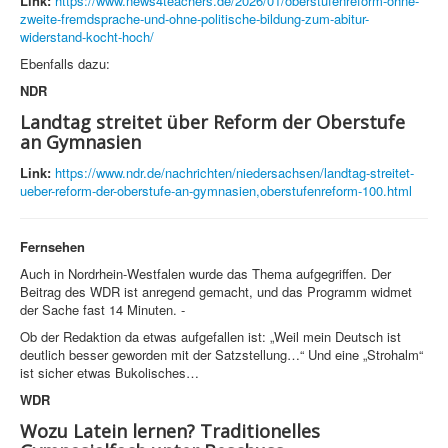
Link:
https://www.news4teachers.de/2026/01/oberstufenreform-ohne-
zweite-fremdsprache-und-ohne-politische-bildung-zum-abitur-
widerstand-kocht-hoch/
Ebenfalls dazu:
NDR
Landtag streitet über Reform der Oberstufe
an Gymnasien
Link:
https://www.ndr.de/nachrichten/niedersachsen/landtag-streitet-
ueber-reform-der-oberstufe-an-gymnasien,oberstufenreform-100.html
Fernsehen
Auch in Nordrhein-Westfalen wurde das Thema aufgegriffen. Der
Beitrag des WDR ist anregend gemacht, und das Programm widmet
der Sache fast 14 Minuten. -
Ob der Redaktion da etwas aufgefallen ist: „Weil mein Deutsch ist
deutlich besser geworden mit der Satzstellung…“ Und eine „Strohalm“
ist sicher etwas Bukolisches…
WDR
Wozu Latein lernen? Traditionelles