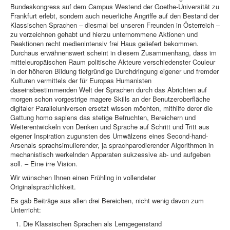
Bundeskongress auf dem Campus Westend der Goethe-Universität zu
Frankfurt erlebt, sondern auch neuerliche Angriffe auf den Bestand der
Klassischen Sprachen – diesmal bei unseren Freunden in Österreich –
zu verzeichnen gehabt und hierzu unternommene Aktionen und
Reaktionen recht medienintensiv frei Haus geliefert bekommen.
Durchaus erwähnenswert scheint in diesem Zusammenhang, dass im
mitteleuropäischen Raum politische Akteure verschiedenster Couleur
in der höheren Bildung tiefgründige Durchdringung eigener und fremder
Kulturen vermittels der für Europas Humanisten
daseinsbestimmenden Welt der Sprachen durch das Abrichten auf
morgen schon vorgestrige magere Skills an der Benutzeroberfläche
digitaler Paralleluniversen ersetzt wissen möchten, mithilfe derer die
Gattung homo sapiens das stetige Befruchten, Bereichern und
Weiterentwickeln von Denken und Sprache auf Schritt und Tritt aus
eigener Inspiration zugunsten des Umwälzens eines Second-hand-
Arsenals sprachsimulierender, ja sprachparodierender Algorithmen in
mechanistisch werkelnden Apparaten sukzessive ab- und aufgeben
soll. – Eine irre Vision.
Wir wünschen Ihnen einen Frühling in vollendeter
Originalsprachlichkeit.
Es gab Beiträge aus allen drei Bereichen, nicht wenig davon zum
Unterricht:
Die Klassischen Sprachen als Lerngegenstand