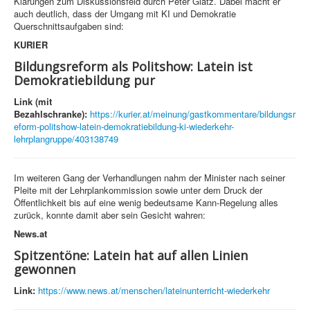
Klärungen zum Diskussionsfeld durch Peter Glatz. Dabei macht er
auch deutlich, dass der Umgang mit KI und Demokratie
Querschnittsaufgaben sind:
KURIER
Bildungsreform als Politshow: Latein ist
Demokratiebildung pur
Link (mit
Bezahlschranke):
https://kurier.at/meinung/gastkommentare/bildungsr
eform-politshow-latein-demokratiebildung-ki-wiederkehr-
lehrplangruppe/403138749
Im weiteren Gang der Verhandlungen nahm der Minister nach seiner
Pleite mit der Lehrplankommission sowie unter dem Druck der
Öffentlichkeit bis auf eine wenig bedeutsame Kann-Regelung alles
zurück, konnte damit aber sein Gesicht wahren:
News.at
Spitzentöne: Latein hat auf allen Linien
gewonnen
Link:
https://www.news.at/menschen/lateinunterricht-wiederkehr