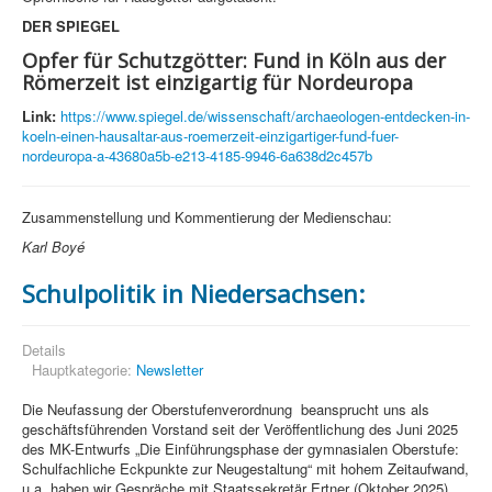
DER SPIEGEL
Opfer für Schutzgötter: Fund in Köln aus der
Römerzeit ist einzigartig für Nordeuropa
Link:
https://www.spiegel.de/wissenschaft/archaeologen-entdecken-in-
koeln-einen-hausaltar-aus-roemerzeit-einzigartiger-fund-fuer-
nordeuropa-a-43680a5b-e213-4185-9946-6a638d2c457b
Zusammenstellung und Kommentierung der Medienschau:
Karl Boyé
Schulpolitik in Niedersachsen:
Details
Hauptkategorie:
Newsletter
Die Neufassung der Oberstufenverordnung beansprucht uns als
geschäftsführenden Vorstand seit der Veröffentlichung des Juni 2025
des MK-Entwurfs „Die Einführungsphase der gymnasialen Oberstufe:
Schulfachliche Eckpunkte zur Neugestaltung“ mit hohem Zeitaufwand,
u.a. haben wir Gespräche mit Staatssekretär Ertner (Oktober 2025),