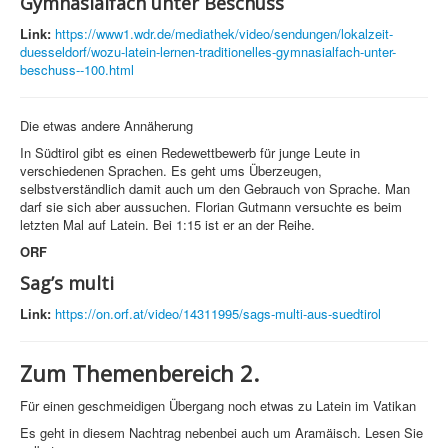
Gymnasialfach unter Beschuss
Link:
https://www1.wdr.de/mediathek/video/sendungen/lokalzeit-
duesseldorf/wozu-latein-lernen-traditionelles-gymnasialfach-unter-
beschuss--100.html
Die etwas andere Annäherung
In Südtirol gibt es einen Redewettbewerb für junge Leute in
verschiedenen Sprachen. Es geht ums Überzeugen,
selbstverständlich damit auch um den Gebrauch von Sprache. Man
darf sie sich aber aussuchen. Florian Gutmann versuchte es beim
letzten Mal auf Latein. Bei 1:15 ist er an der Reihe.
ORF
Sag’s multi
Link:
https://on.orf.at/video/14311995/sags-multi-aus-suedtirol
Zum Themenbereich 2.
Für einen geschmeidigen Übergang noch etwas zu Latein im Vatikan
Es geht in diesem Nachtrag nebenbei auch um Aramäisch. Lesen Sie