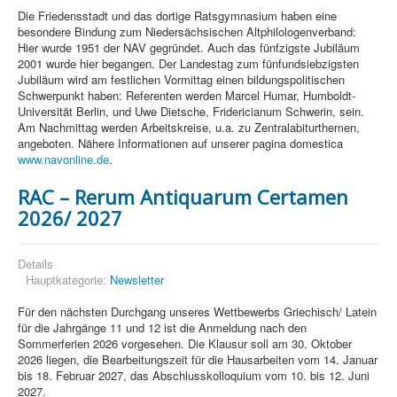
Die Friedensstadt und das dortige Ratsgymnasium haben eine
besondere Bindung zum Niedersächsischen Altphilologenverband:
Hier wurde 1951 der NAV gegründet. Auch das fünfzigste Jubiläum
2001 wurde hier begangen. Der Landestag zum fünfundsiebzigsten
Jubiläum wird am festlichen Vormittag einen bildungspolitischen
Schwerpunkt haben: Referenten werden Marcel Humar, Humboldt-
Universität Berlin, und Uwe Dietsche, Fridericianum Schwerin, sein.
Am Nachmittag werden Arbeitskreise, u.a. zu Zentralabiturthemen,
angeboten. Nähere Informationen auf unserer pagina domestica
www.navonline.de
.
RAC – Rerum Antiquarum Certamen
2026/ 2027
Details
Hauptkategorie:
Newsletter
Für den nächsten Durchgang unseres Wettbewerbs Griechisch/ Latein
für die Jahrgänge 11 und 12 ist die Anmeldung nach den
Sommerferien 2026 vorgesehen. Die Klausur soll am 30. Oktober
2026 liegen, die Bearbeitungszeit für die Hausarbeiten vom 14. Januar
bis 18. Februar 2027, das Abschlusskolloquium vom 10. bis 12. Juni
2027.