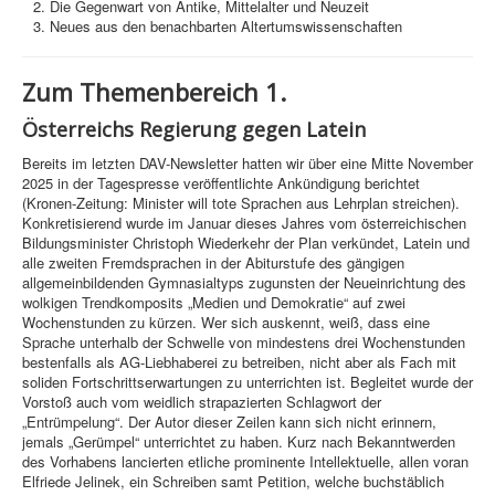
Die Gegenwart von Antike, Mittelalter und Neuzeit
Neues aus den benachbarten Altertumswissenschaften
Zum Themenbereich 1.
Österreichs Regierung gegen Latein
Bereits im letzten DAV-Newsletter hatten wir über eine Mitte November
2025 in der Tagespresse veröffentlichte Ankündigung berichtet
(Kronen-Zeitung: Minister will tote Sprachen aus Lehrplan streichen).
Konkretisierend wurde im Januar dieses Jahres vom österreichischen
Bildungsminister Christoph Wiederkehr der Plan verkündet, Latein und
alle zweiten Fremdsprachen in der Abiturstufe des gängigen
allgemeinbildenden Gymnasialtyps zugunsten der Neueinrichtung des
wolkigen Trendkomposits „Medien und Demokratie“ auf zwei
Wochenstunden zu kürzen. Wer sich auskennt, weiß, dass eine
Sprache unterhalb der Schwelle von mindestens drei Wochenstunden
bestenfalls als AG-Liebhaberei zu betreiben, nicht aber als Fach mit
soliden Fortschrittserwartungen zu unterrichten ist. Begleitet wurde der
Vorstoß auch vom weidlich strapazierten Schlagwort der
„Entrümpelung“. Der Autor dieser Zeilen kann sich nicht erinnern,
jemals „Gerümpel“ unterrichtet zu haben. Kurz nach Bekanntwerden
des Vorhabens lancierten etliche prominente Intellektuelle, allen voran
Elfriede Jelinek, ein Schreiben samt Petition, welche buchstäblich