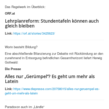
Das Regelwerk im Überblick:
ORF.at
Lehrplanreform: Stundentafeln können auch
gleich bleiben
Link:
https://orf.at/stories/3425623/
Worin besteht Bildung?
Eine abschließende Bilanzierung zur Debatte mit Rückbindung an den
zunehmend in Entsorgung befindlichen Gesamthorizont liefert Herwig
Gottwald:
Die Presse
Alles nur „Gerümpel“? Es geht um mehr als
Latein
Link:
https://www.diepresse.com/20758015/alles-nur-geruempel-es-
geht-um-mehr-als-latein
Paradoxon auch im „Ländle“