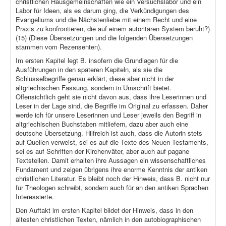
christlichen Hausgemeinschaften wie ein Versuchslabor und ein
Labor für Ideen, als es darum ging, die Verkündigungen des
Evangeliums und die Nächstenliebe mit einem Recht und eine
Praxis zu konfrontieren, die auf einem autoritären System beruht?)
(15) (Diese Übersetzungen und die folgenden Übersetzungen
stammen vom Rezensenten).
Im ersten Kapitel legt B. insofern die Grundlagen für die
Ausführungen in den späteren Kapiteln, als sie die
Schlüsselbegriffe genau erklärt, diese aber nicht in der
altgriechischen Fassung, sondern in Umschrift bietet.
Offensichtlich geht sie nicht davon aus, dass ihre Leserinnen und
Leser in der Lage sind, die Begriffe im Original zu erfassen. Daher
werde ich für unsere Leserinnen und Leser jeweils den Begriff in
altgriechischen Buchstaben mitliefern, dazu aber auch eine
deutsche Übersetzung. Hilfreich ist auch, dass die Autorin stets
auf Quellen verweist, sei es auf die Texte des Neuen Testaments,
sei es auf Schriften der Kirchenväter, aber auch auf pagane
Textstellen. Damit erhalten ihre Aussagen ein wissenschaftliches
Fundament und zeigen übrigens ihre enorme Kenntnis der antiken
christlichen Literatur. Es bleibt noch der Hinweis, dass B. nicht nur
für Theologen schreibt, sondern auch für an den antiken Sprachen
Interessierte.
Den Auftakt im ersten Kapitel bildet der Hinweis, dass in den
ältesten christlichen Texten, nämlich in den autobiographischen