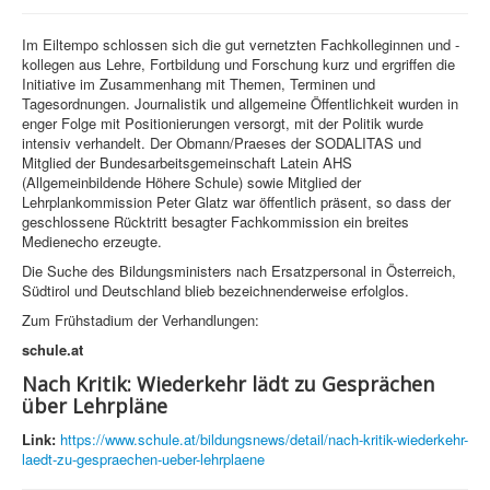
Im Eiltempo schlossen sich die gut vernetzten Fachkolleginnen und -
kollegen aus Lehre, Fortbildung und Forschung kurz und ergriffen die
Initiative im Zusammenhang mit Themen, Terminen und
Tagesordnungen. Journalistik und allgemeine Öffentlichkeit wurden in
enger Folge mit Positionierungen versorgt, mit der Politik wurde
intensiv verhandelt. Der Obmann/Praeses der SODALITAS und
Mitglied der Bundesarbeitsgemeinschaft Latein AHS
(Allgemeinbildende Höhere Schule) sowie Mitglied der
Lehrplankommission Peter Glatz war öffentlich präsent, so dass der
geschlossene Rücktritt besagter Fachkommission ein breites
Medienecho erzeugte.
Die Suche des Bildungsministers nach Ersatzpersonal in Österreich,
Südtirol und Deutschland blieb bezeichnenderweise erfolglos.
Zum Frühstadium der Verhandlungen:
schule.at
Nach Kritik: Wiederkehr lädt zu Gesprächen
über Lehrpläne
Link:
https://www.schule.at/bildungsnews/detail/nach-kritik-wiederkehr-
laedt-zu-gespraechen-ueber-lehrplaene