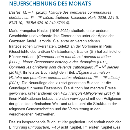
NEUERSCHEINUNG DES MONATS
Baslez, M. – F. (2026), Histoire des premières communautés
er
e
chrétiennes. I
- III
siècle. Éditions Tallandier, Paris 2026. 224 S.
EUR 10,- (ISBN 979-10-210-6766-0).
Marie-Françoise Baslez (1946-2022) studierte unter anderem
Geschichte und verfasste ihre Dissertation unter der Ägide des
Gräzisten André Laronde. Sie lehrte an verschiedenen
französischen Universitäten, zuletzt an der Sorbonne in Paris
(Geschichte des antiken Christentums). Baslez (B.) hat zahlreiche
Bücher verfasst (
Comment notre monde est devenu chrétien
(2008), Jésus: Dictionnaire historique des évangiles (2017),
er
e
Comment les chrétiens sont devenus catholiques: I
– V
siècles
(2019))
. Ihr letztes Buch trägt den Titel:
L’Église à la maison:
er
e
Histoire des premières communautés chrétiennes (I
– III
siècle)
(2021).
Die Neuauflage des zuletzt genannten Buches ist die
Grundlage für meine Rezension. Die Autorin hat mehrere Preise
gewonnen, unter anderem den
Prix François-Millepierres (2017).
In
ihren Publikationen befasst sie sich vorwiegend mit den Religionen
der griechisch-römischen Welt und untersucht die Strukturen der
religiösen Gemeinschaften und die Verankerung in den
verschiedenen Netzwerken.
Das zu besprechende Buch ist klar gegliedert und enthält nach der
Einführung (
Introduction,
7-15
)
acht Kapitel. Im ersten Kapitel (
Les