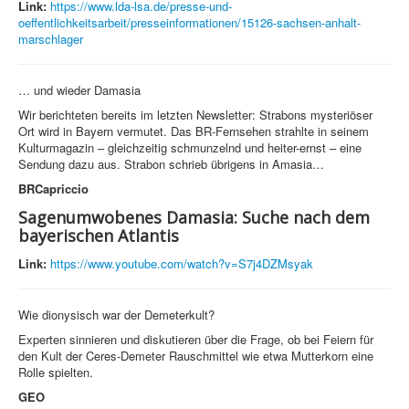
Link:
https://www.lda-lsa.de/presse-und-
oeffentlichkeitsarbeit/presseinformationen/15126-sachsen-anhalt-
marschlager
… und wieder Damasia
Wir berichteten bereits im letzten Newsletter: Strabons mysteriöser
Ort wird in Bayern vermutet. Das BR-Fernsehen strahlte in seinem
Kulturmagazin – gleichzeitig schmunzelnd und heiter-ernst – eine
Sendung dazu aus. Strabon schrieb übrigens in Amasia…
BRCapriccio
Sagenumwobenes Damasia: Suche nach dem
bayerischen Atlantis
Link:
https://www.youtube.com/watch?v=S7j4DZMsyak
Wie dionysisch war der Demeterkult?
Experten sinnieren und diskutieren über die Frage, ob bei Feiern für
den Kult der Ceres-Demeter Rauschmittel wie etwa Mutterkorn eine
Rolle spielten.
GEO