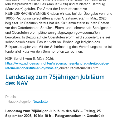
Ministerpräsident Olaf Lies (Januar 2026) und Ministerin Hamburg
(März 2026) geführt. Die Arbeit der Lehrkräfteinitiative
KEINESPRACHEWENIGER haben wir u.a. bei der Übergabe von rund
10000 Petitionsunterschriften an den Staatssekretär im März 2026
begleitet. In Reaktion darauf hat die Kultusministerin in ihren Briefen
vor den Osterferien an Schüler-, Eltern- und Lehrerschaft Schulgesetz
und Oberstufenreformpläne wenig abgewogen gewissermaßen
beworben. In Bezug auf die Oberstufenreform wird suggeriert, sie sei
schon beschlossen. Das ist nicht so. Bisher liegt lediglich das
Eckpunktepapier vor. Mit der Anhörfassung des Verordnungstextes ist
tendenziell kurz vor den Sommerferien zu rechnen.
NDR-Bericht vom 5. März 2026:
https://www.ndr.de/nachrichten/niedersachsen/landtag-streitet-ueber-
reform-der-oberstufe-an-gymnasien
,oberstufenreform-100.html
Landestag zum 75jährigen Jubiläum
des NAV
Details
Hauptkategorie:
Newsletter
Landestag zum 75jährigen Jubiläum des NAV – Freitag, 25.
September 2026, 10 bis 19 h – Ratsgymnasium in Osnabrück