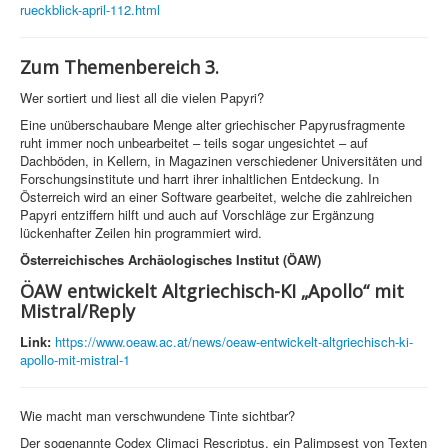
rueckblick-april-112.html
Zum Themenbereich 3.
Wer sortiert und liest all die vielen Papyri?
Eine unüberschaubare Menge alter griechischer Papyrusfragmente
ruht immer noch unbearbeitet – teils sogar ungesichtet – auf
Dachböden, in Kellern, in Magazinen verschiedener Universitäten und
Forschungsinstitute und harrt ihrer inhaltlichen Entdeckung. In
Österreich wird an einer Software gearbeitet, welche die zahlreichen
Papyri entziffern hilft und auch auf Vorschläge zur Ergänzung
lückenhafter Zeilen hin programmiert wird.
Österreichisches Archäologisches Institut (ÖAW)
ÖAW entwickelt Altgriechisch-KI „Apollo“ mit
Mistral/Reply
Link:
https://www.oeaw.ac.at/news/oeaw-entwickelt-altgriechisch-ki-
apollo-mit-mistral-1
Wie macht man verschwundene Tinte sichtbar?
Der sogenannte Codex Climaci Rescriptus, ein Palimpsest von Texten