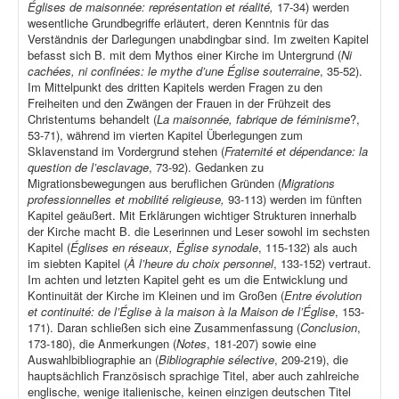
Églises de maisonnée: représentation et réalité,
17-34) werden
wesentliche Grundbegriffe erläutert, deren Kenntnis für das
Verständnis der Darlegungen unabdingbar sind. Im zweiten Kapitel
befasst sich B. mit dem Mythos einer Kirche im Untergrund (
Ni
cachées, ni confinées: le mythe d’une Église souterraine
, 35-52).
Im Mittelpunkt des dritten Kapitels werden Fragen zu den
Freiheiten und den Zwängen der Frauen in der Frühzeit des
Christentums behandelt (
La maisonnée, fabrique de féminisme
?,
53-71), während im vierten Kapitel Überlegungen zum
Sklavenstand im Vordergrund stehen (
Fraternité et dépendance: la
question de l’esclavage
, 73-92). Gedanken zu
Migrationsbewegungen aus beruflichen Gründen (
Migrations
professionnelles et mobilité religieuse,
93-113) werden im fünften
Kapitel geäußert. Mit Erklärungen wichtiger Strukturen innerhalb
der Kirche macht B. die Leserinnen und Leser sowohl im sechsten
Kapitel (
Églises en réseaux, Église synodale
, 115-132) als auch
im siebten Kapitel (
À l’heure du choix personnel
, 133-152) vertraut.
Im achten und letzten Kapitel geht es um die Entwicklung und
Kontinuität der Kirche im Kleinen und im Großen (
Entre évolution
et continuité: de l’Église à la maison à la Maison de l’Église
, 153-
171). Daran schließen sich eine Zusammenfassung (
Conclusion
,
173-180), die Anmerkungen (
Notes
, 181-207) sowie eine
Auswahlbibliographie an (
Bibliographie sélective
, 209-219), die
hauptsächlich Französisch sprachige Titel, aber auch zahlreiche
englische, wenige italienische, keinen einzigen deutschen Titel