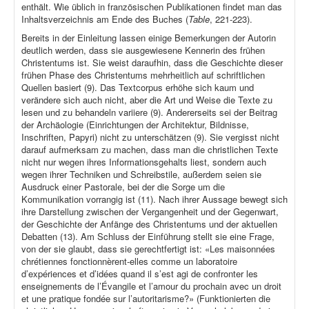
enthält. Wie üblich in französischen Publikationen findet man das
Inhaltsverzeichnis am Ende des Buches (
Table
, 221-223).
Bereits in der Einleitung lassen einige Bemerkungen der Autorin
deutlich werden, dass sie ausgewiesene Kennerin des frühen
Christentums ist. Sie weist daraufhin, dass die Geschichte dieser
frühen Phase des Christentums mehrheitlich auf schriftlichen
Quellen basiert (9). Das Textcorpus erhöhe sich kaum und
verändere sich auch nicht, aber die Art und Weise die Texte zu
lesen und zu behandeln variiere (9). Andererseits sei der Beitrag
der Archäologie (Einrichtungen der Architektur, Bildnisse,
Inschriften, Papyri) nicht zu unterschätzen (9). Sie vergisst nicht
darauf aufmerksam zu machen, dass man die christlichen Texte
nicht nur wegen ihres Informationsgehalts liest, sondern auch
wegen ihrer Techniken und Schreibstile, außerdem seien sie
Ausdruck einer Pastorale, bei der die Sorge um die
Kommunikation vorrangig ist (11). Nach ihrer Aussage bewegt sich
ihre Darstellung zwischen der Vergangenheit und der Gegenwart,
der Geschichte der Anfänge des Christentums und der aktuellen
Debatten (13). Am Schluss der Einführung stellt sie eine Frage,
von der sie glaubt, dass sie gerechtfertigt ist: «Les maisonnées
chrétiennes fonctionnèrent-elles comme un laboratoire
d’expériences et d’idées quand il s’est agi de confronter les
enseignements de l’Évangile et l’amour du prochain avec un droit
et une pratique fondée sur l’autoritarisme?» (Funktionierten die