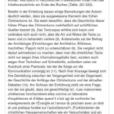
Inhaltsverzeichnis am Ende des Buches (
Table
, 221-223).
Bereits in der Einleitung lassen einige Bemerkungen der Autorin
deutlich werden, dass sie ausgewiesene Kennerin des frühen
Christentums ist. Sie weist daraufhin, dass die Geschichte dieser
frühen Phase des Christentums mehrheitlich auf schriftlichen
Quellen basiert (9). Das Textcorpus erhöhe sich kaum und
verändere sich auch nicht, aber die Art und Weise die Texte zu
lesen und zu behandeln variiere (9). Andererseits sei der Beitrag
der Archäologie (Einrichtungen der Architektur, Bildnisse,
Inschriften, Papyri) nicht zu unterschätzen (9). Sie vergisst nicht
darauf aufmerksam zu machen, dass man die christlichen Texte
nicht nur wegen ihres Informationsgehalts liest, sondern auch
wegen ihrer Techniken und Schreibstile, außerdem seien sie
Ausdruck einer Pastorale, bei der die Sorge um die
Kommunikation vorrangig ist (11). Nach ihrer Aussage bewegt sich
ihre Darstellung zwischen der Vergangenheit und der Gegenwart,
der Geschichte der Anfänge des Christentums und der aktuellen
Debatten (13). Am Schluss der Einführung stellt sie eine Frage,
von der sie glaubt, dass sie gerechtfertigt ist: «Les maisonnées
chrétiennes fonctionnèrent-elles comme un laboratoire
d’expériences et d’idées quand il s’est agi de confronter les
enseignements de l’Évangile et l’amour du prochain avec un droit
et une pratique fondée sur l’autoritarisme?» (Funktionierten die
christlichen Hausgemeinschaften wie ein Versuchslabor und ein