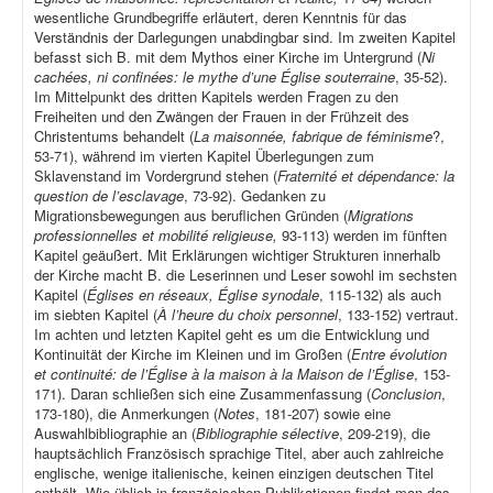
wesentliche Grundbegriffe erläutert, deren Kenntnis für das
Verständnis der Darlegungen unabdingbar sind. Im zweiten Kapitel
befasst sich B. mit dem Mythos einer Kirche im Untergrund (
Ni
cachées, ni confinées: le mythe d’une Église souterraine
, 35-52).
Im Mittelpunkt des dritten Kapitels werden Fragen zu den
Freiheiten und den Zwängen der Frauen in der Frühzeit des
Christentums behandelt (
La maisonnée, fabrique de féminisme
?,
53-71), während im vierten Kapitel Überlegungen zum
Sklavenstand im Vordergrund stehen (
Fraternité et dépendance: la
question de l’esclavage
, 73-92). Gedanken zu
Migrationsbewegungen aus beruflichen Gründen (
Migrations
professionnelles et mobilité religieuse,
93-113) werden im fünften
Kapitel geäußert. Mit Erklärungen wichtiger Strukturen innerhalb
der Kirche macht B. die Leserinnen und Leser sowohl im sechsten
Kapitel (
Églises en réseaux, Église synodale
, 115-132) als auch
im siebten Kapitel (
À l’heure du choix personnel
, 133-152) vertraut.
Im achten und letzten Kapitel geht es um die Entwicklung und
Kontinuität der Kirche im Kleinen und im Großen (
Entre évolution
et continuité: de l’Église à la maison à la Maison de l’Église
, 153-
171). Daran schließen sich eine Zusammenfassung (
Conclusion
,
173-180), die Anmerkungen (
Notes
, 181-207) sowie eine
Auswahlbibliographie an (
Bibliographie sélective
, 209-219), die
hauptsächlich Französisch sprachige Titel, aber auch zahlreiche
englische, wenige italienische, keinen einzigen deutschen Titel
enthält. Wie üblich in französischen Publikationen findet man das