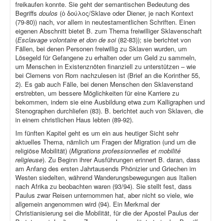
freikaufen konnte. Sie geht der semantischen Bedeutung des
Begriffs
doulos
(ὁ δούλος/Sklave oder Diener, je nach Kontext
(79-80)) nach, vor allem in neutestamentlichen Schriften. Einen
eigenen Abschnitt bietet B. zum Thema freiwilliger Sklavenschaft
(
Esclavage volontaire et don de soi
(82-83)); sie berichtet von
Fällen, bei denen Personen freiwillig zu Sklaven wurden, um
Lösegeld für Gefangene zu erhalten oder um Geld zu sammeln,
um Menschen in Existenznöten finanziell zu unterstützen – wie
bei Clemens von Rom nachzulesen ist (Brief an die Korinther 55,
2). Es gab auch Fälle, bei denen Menschen den Sklavenstand
erstrebten, um bessere Möglichkeiten für eine Karriere zu
bekommen, indem sie eine Ausbildung etwa zum Kalligraphen und
Stenographen durchliefen (83). B. berichtet auch von Sklaven, die
in einem christlichen Haus lebten (89-92).
Im fünften Kapitel geht es um ein aus heutiger Sicht sehr
aktuelles Thema, nämlich um Fragen der Migration (und um die
religiöse Mobilität) (
Migrations professionnelles et mobilité
religieuse
). Zu Beginn ihrer Ausführungen erinnert B. daran, dass
am Anfang des ersten Jahrtausends Phönizier und Griechen im
Westen siedelten, während Wanderungsbewegungen aus Italien
nach Afrika zu beobachten waren (93/94). Sie stellt fest, dass
Paulus zwar Reisen unternommen hat, aber nicht so viele, wie
allgemein angenommen wird (94). Ein Merkmal der
Christianisierung sei die Mobilität, für die der Apostel Paulus der