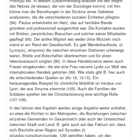
Prototyp sei. In diesem Zusammenhang erläutert sie den Begriff
des Netzes (
le réseau
), der von der Soziologie kommt; mit ihm
könne man die Beziehungen in der Struktur eines Gebietes
analysieren, die die verschiedenen sozialen Einheiten pflegten
(94). Paulus entwickelte ein Netz, das auf familiäre Bande
gründete und professionell ausgerichtet war. Die Kontakte wurden
mit Briefen, persönlichen Besuchen und solcher seiner Mitarbeiter
gepflegt (95). Der antike Migrant war weder ohne Wurzeln noch
stand er am Rand der Gesellschaft. Es gab Wanderkaufleute, (ὁ
ἔμπορος, emporos) die zwischen einzelnen Stationen unterwegs
waren, Briefe und Botschaften überbrachten und für einen
Ideenaustausch sorgten (96). In diese Handelsnetze waren auch
Frauen eingebunden, die wie eine Frau namens Lydia zur Welt des
internationalen Handels gehörten (99). Wie stets gibt B. hier auch
die entscheidenden Quellen an (Ac 16, 13-15). Ein
herausragendes Beispiel für christliche Mobilität ist Irenäus von
Lyon, der aus Smyrna stammte (105). Auch die Familien der
Soldaten spielten bei der Christianisierung eine wichtige Rolle
(107-109).
In den letzten drei Kapiteln werden einige Aspekte weiter entfaltet,
so etwa die Kirchen in den Metropolen, die Beziehungen zwischen
einzelnen Gemeinden im Gesamtreich oder auch der Unterschied
zwischen Stadt und Land. B. geht auch auf das Faktum ein, dass
sich Bischöfe einer Region auf Synoden (ἡ
σύνοδος/concilium/synode, 129) getroffen haben, um den