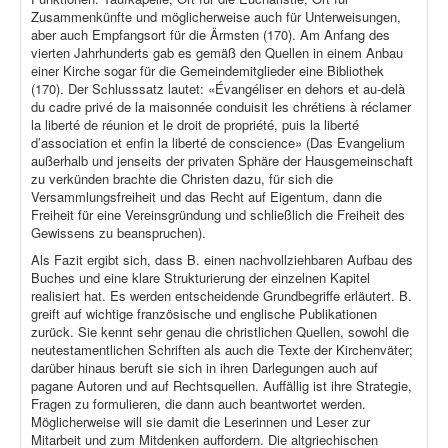
Zusammenkünfte und möglicherweise auch für Unterweisungen,
aber auch Empfangsort für die Ärmsten (170). Am Anfang des
vierten Jahrhunderts gab es gemäß den Quellen in einem Anbau
einer Kirche sogar für die Gemeindemitglieder eine Bibliothek
(170). Der Schlusssatz lautet: «Évangéliser en dehors et au-delà
du cadre privé de la maisonnée conduisit les chrétiens à réclamer
la liberté de réunion et le droit de propriété, puis la liberté
d’association et enfin la liberté de conscience» (Das Evangelium
außerhalb und jenseits der privaten Sphäre der Hausgemeinschaft
zu verkünden brachte die Christen dazu, für sich die
Versammlungsfreiheit und das Recht auf Eigentum, dann die
Freiheit für eine Vereinsgründung und schließlich die Freiheit des
Gewissens zu beanspruchen).
Als Fazit ergibt sich, dass B. einen nachvollziehbaren Aufbau des
Buches und eine klare Strukturierung der einzelnen Kapitel
realisiert hat. Es werden entscheidende Grundbegriffe erläutert. B.
greift auf wichtige französische und englische Publikationen
zurück. Sie kennt sehr genau die christlichen Quellen, sowohl die
neutestamentlichen Schriften als auch die Texte der Kirchenväter;
darüber hinaus beruft sie sich in ihren Darlegungen auch auf
pagane Autoren und auf Rechtsquellen. Auffällig ist ihre Strategie,
Fragen zu formulieren, die dann auch beantwortet werden.
Möglicherweise will sie damit die Leserinnen und Leser zur
Mitarbeit und zum Mitdenken auffordern. Die altgriechischen