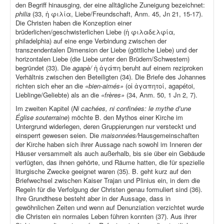
den Begriff hinausging, der eine alltägliche Zuneigung bezeichnet:
philia
(33, ἡ φιλία, Liebe/Freundschaft, Anm. 45, Jn 21, 15-17).
Die Christen haben die Konzeption einer
brüderlichen/geschwisterlichen Liebe (ἡ φιλαδελφία
,
philadelphia) auf eine enge Verbindung zwischen der
transzendentalen Dimension der Liebe (göttliche Liebe) und der
horizontalen Liebe (die Liebe unter den Brüdern/Schwestern)
begründet (33). Die
agapè/
ἡ ἀγάπη beruht auf einem reziproken
Verhältnis zwischen den Beteiligten (34). Die Briefe des Johannes
richten sich eher an die
«bien-aimés»
(οἱ ἀγαπητοί, agapétoi,
Lieblinge/Geliebte) als an die
«frères»
(34, Anm. 50, 1 Jn 2, 7).
Im zweiten Kapitel (
Ni cachées, ni confinées: le mythe d’une
Église souterraine
) möchte B. den Mythos einer Kirche im
Untergrund widerlegen, deren Gruppierungen nur versteckt und
einsperrt gewesen seien. Die
maisonnées/
Hausgemeinschaften
der Kirche haben sich ihrer Aussage nach sowohl im Inneren der
Häuser versammelt als auch außerhalb, bis sie über ein Gebäude
verfügten, das ihnen gehörte, und Räume hatten, die für spezielle
liturgische Zwecke geeignet waren (35). B. geht kurz auf den
Briefwechsel zwischen Kaiser Trajan und Plinius ein, in dem die
Regeln für die Verfolgung der Christen genau formuliert sind (36).
Ihre Grundthese besteht aber in der Aussage, dass in
gewöhnlichen Zeiten und wenn auf Denunziation verzichtet wurde
die Christen ein normales Leben führen konnten (37). Aus ihrer