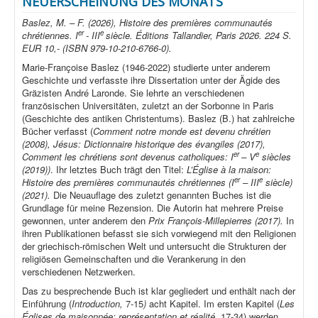
NEUERSCHEINUNG DES MONATS
Baslez, M. – F. (2026), Histoire des premières communautés
er
e
chrétiennes. I
- III
siècle. Éditions Tallandier, Paris 2026. 224 S.
EUR 10,- (ISBN 979-10-210-6766-0).
Marie-Françoise Baslez (1946-2022) studierte unter anderem
Geschichte und verfasste ihre Dissertation unter der Ägide des
Gräzisten André Laronde. Sie lehrte an verschiedenen
französischen Universitäten, zuletzt an der Sorbonne in Paris
(Geschichte des antiken Christentums). Baslez (B.) hat zahlreiche
Bücher verfasst (
Comment notre monde est devenu chrétien
(2008), Jésus: Dictionnaire historique des évangiles (2017),
er
e
Comment les chrétiens sont devenus catholiques: I
– V
siècles
(2019))
. Ihr letztes Buch trägt den Titel:
L’Église à la maison:
er
e
Histoire des premières communautés chrétiennes (I
– III
siècle)
(2021).
Die Neuauflage des zuletzt genannten Buches ist die
Grundlage für meine Rezension. Die Autorin hat mehrere Preise
gewonnen, unter anderem den
Prix François-Millepierres (2017).
In
ihren Publikationen befasst sie sich vorwiegend mit den Religionen
der griechisch-römischen Welt und untersucht die Strukturen der
religiösen Gemeinschaften und die Verankerung in den
verschiedenen Netzwerken.
Das zu besprechende Buch ist klar gegliedert und enthält nach der
Einführung (
Introduction,
7-15
)
acht Kapitel. Im ersten Kapitel (
Les
Églises de maisonnée: représentation et réalité,
17-34) werden