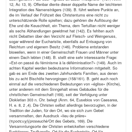
12, Ac 13, 9). Offenbar diente dieser doppelte Name der leichteren
Integration des Namensträgers (139). B. führt weitere Punkte an,
die im Verlauf der Frühzeit des Christentums eine nicht zu
unterschätzende Rolle spielten; dazu gehören die Auflösung der
Ehe und die Keuschheit, ein Thema, dem Tertullian nicht weniger
als sechs Abhandlungen gewidmet hat (142). Es fehlten auch
nicht Debatten über den Verzicht auf Fleisch- und Weingenuss,
sogar während der Eucharistie, ebenfalls auf Entsagung von
Reichtum und eigenem Besitz (146). Probleme entstanden
bisweilen, wenn in einer Gemeinschaft Frauen und Männer unter
einem Dach lebten (148). B. stellt eine sehr interessante Frage:
«Est-on passé du féminisme à la déféminisation?» (149). Auch im
achten Kapitel werden bedeutsame Informationen mitgeteilt. So
gab es am Ende des zweiten Jahrhunderts Familien, aus denen
bis zu acht Bischöfe hervorgingen (158/161). B. geht auch noch
einmal auf die verschiedenen Bedeutungen von «église» (Kirche),
unter anderem mit dem Sinngehalt eines Gebäudes für die
christlichen Gemeinschaft (169), seit der Verfolgung unter
Diokletian 303 n. Chr. belegt (Anm. 64, Eusebios von Caesarea,
H. e. 8, 2 ,4). Die Christen selbst allerdings bevorzugten, in der
Tradition der Juden, für den Ort, wo sie sich zum Gebet
versammelten, den Ausdruck «lieu de prière»
(προσευχή/
proseuchè/
Ort des Gebets, 169). Die
Versammlungsorte der Christen entwickelten verschiedene
Funktionen: Taufkapelle, Ort für die Eucharistie, Ort für