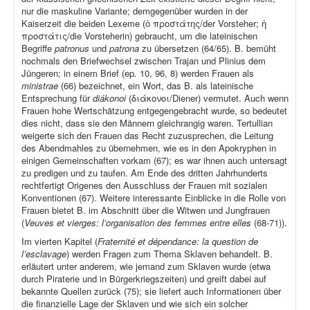
nur die maskuline Variante; demgegenüber wurden in der
Kaiserzeit die beiden Lexeme (ὁ προστάτης/der Vorsteher; ἡ
προστάτις/die Vorsteherin) gebraucht, um die lateinischen
Begriffe
patronus
und
patrona
zu übersetzen (64/65). B. bemüht
nochmals den Briefwechsel zwischen Trajan und Plinius dem
Jüngeren; in einem Brief (ep
.
10, 96, 8) werden Frauen als
ministrae
(66) bezeichnet, ein Wort, das B. als lateinische
Entsprechung für
diákonoi
(διάκονοι/Diener) vermutet. Auch wenn
Frauen hohe Wertschätzung entgegengebracht wurde, so bedeutet
dies nicht, dass sie den Männern gleichrangig waren. Tertullian
weigerte sich den Frauen das Recht zuzusprechen, die Leitung
des Abendmahles zu übernehmen, wie es in den Apokryphen in
einigen Gemeinschaften vorkam (67); es war ihnen auch untersagt
zu predigen und zu taufen. Am Ende des dritten Jahrhunderts
rechtfertigt Origenes den Ausschluss der Frauen mit sozialen
Konventionen (67). Weitere interessante Einblicke in die Rolle von
Frauen bietet B. im Abschnitt über die Witwen und Jungfrauen
(
Veuves et vierges: l’organisation des femmes entre elles
(68-71)).
Im vierten Kapitel (
Fraternité et dépendance: la question de
l’esclavage
) werden Fragen zum Thema Sklaven behandelt. B.
erläutert unter anderem, wie jemand zum Sklaven wurde (etwa
durch Piraterie und in Bürgerkriegszeiten) und greift dabei auf
bekannte Quellen zurück (75); sie liefert auch Informationen über
die finanzielle Lage der Sklaven und wie sich ein solcher