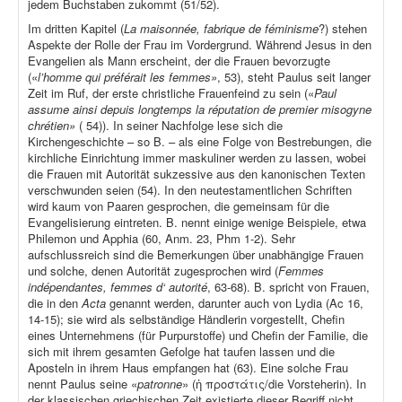
jedem Buchstaben zukommt (51/52).
Im dritten Kapitel (
La maisonnée, fabrique de féminisme
?) stehen
Aspekte der Rolle der Frau im Vordergrund. Während Jesus in den
Evangelien als Mann erscheint, der die Frauen bevorzugte
(«
l’homme qui préférait les femmes»
, 53), steht Paulus seit langer
Zeit im Ruf, der erste christliche Frauenfeind zu sein («
Paul
assume ainsi depuis longtemps la réputation de premier misogyne
chrétien»
( 54)). In seiner Nachfolge lese sich die
Kirchengeschichte – so B. – als eine Folge von Bestrebungen, die
kirchliche Einrichtung immer maskuliner werden zu lassen, wobei
die Frauen mit Autorität sukzessive aus den kanonischen Texten
verschwunden seien (54). In den neutestamentlichen Schriften
wird kaum von Paaren gesprochen, die gemeinsam für die
Evangelisierung eintreten. B. nennt einige wenige Beispiele, etwa
Philemon und Apphia (60, Anm. 23, Phm 1-2). Sehr
aufschlussreich sind die Bemerkungen über unabhängige Frauen
und solche, denen Autorität zugesprochen wird (
Femmes
indépendantes, femmes d‘ autorité
, 63-68). B. spricht von Frauen,
die in den
Acta
genannt werden, darunter auch von Lydia (Ac 16,
14-15); sie wird als selbständige Händlerin vorgestellt, Chefin
eines Unternehmens (für Purpurstoffe) und Chefin der Familie, die
sich mit ihrem gesamten Gefolge hat taufen lassen und die
Aposteln in ihrem Haus empfangen hat (63). Eine solche Frau
nennt Paulus seine «
patronne
» (ἡ προστάτις/die Vorsteherin). In
der klassischen griechischen Zeit existierte dieser Begriff nicht,