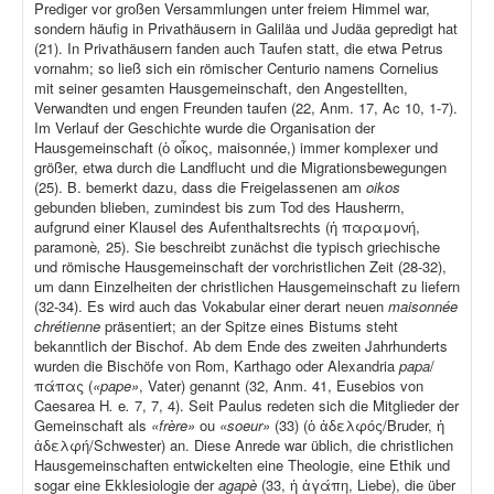
Prediger vor großen Versammlungen unter freiem Himmel war,
sondern häufig in Privathäusern in Galiläa und Judäa gepredigt hat
(21). In Privathäusern fanden auch Taufen statt, die etwa Petrus
vornahm; so ließ sich ein römischer Centurio namens Cornelius
mit seiner gesamten Hausgemeinschaft, den Angestellten,
Verwandten und engen Freunden taufen (22, Anm. 17, Ac 10, 1-7).
Im Verlauf der Geschichte wurde die Organisation der
Hausgemeinschaft (ὁ οἶκος, maisonnée,) immer komplexer und
größer, etwa durch die Landflucht und die Migrationsbewegungen
(25). B. bemerkt dazu, dass die Freigelassenen am
oikos
gebunden blieben, zumindest bis zum Tod des Hausherrn,
aufgrund einer Klausel des Aufenthaltsrechts (ἡ παραμονή,
paramonè
,
25). Sie beschreibt zunächst die typisch griechische
und römische Hausgemeinschaft der vorchristlichen Zeit (28-32),
um dann Einzelheiten der christlichen Hausgemeinschaft zu liefern
(32-34). Es wird auch das Vokabular einer derart neuen
maisonnée
chrétienne
präsentiert; an der Spitze eines Bistums steht
bekanntlich der Bischof. Ab dem Ende des zweiten Jahrhunderts
wurden die Bischöfe von Rom, Karthago oder Alexandria
papa
/
πάπας (
«pape»
, Vater) genannt (32, Anm. 41, Eusebios von
Caesarea H
.
e
.
7, 7, 4). Seit Paulus redeten sich die Mitglieder der
Gemeinschaft als
«frère»
ou
«soeur»
(33) (ὁ ἀδελφός/Bruder, ἡ
ἀδελφή/Schwester) an. Diese Anrede war üblich, die christlichen
Hausgemeinschaften entwickelten eine Theologie, eine Ethik und
sogar eine Ekklesiologie der
agapè
(33, ἡ ἀγάπη, Liebe), die über