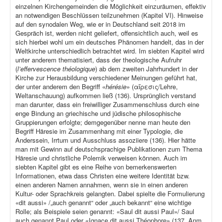
einzelnen Kirchengemeinden die Möglichkeit einzuräumen, effektiv
an notwendigen Beschlüssen teilzunehmen (Kapitel VI). Hinweise
auf den synodalen Weg, wie er in Deutschland seit 2018 im
Gespräch ist, werden nicht geliefert, offensichtlich auch, weil es
sich hierbei wohl um ein deutsches Phänomen handelt, das in der
Weltkirche unterschiedlich betrachtet wird. Im siebten Kapitel wird
unter anderem thematisiert, dass der theologische Aufruhr
(
l’effervescence théologique
) ab dem zweiten Jahrhundert in der
Kirche zur Herausbildung verschiedener Meinungen geführt hat,
der unter anderem den Begriff «
hérésie
» (αἵρεσις/Lehre,
Weltanschauung) aufkommen ließ (136). Ursprünglich verstand
man darunter, dass ein freiwilliger Zusammenschluss durch eine
enge Bindung an griechische und jüdische philosophische
Gruppierungen erfolgte; demgegenüber nenne man heute den
Begriff Häresie im Zusammenhang mit einer Typologie, die
Anderssein, Irrtum und Ausschluss assoziiere (136). Hier hätte
man mit Gewinn auf deutschsprachige Publikationen zum Thema
Häresie und christliche Polemik verweisen können. Auch im
siebten Kapitel gibt es eine Reihe von bemerkenswerten
Informationen, etwa dass Christen eine weitere Identität bzw.
einen anderen Namen annahmen, wenn sie in einen anderen
Kultur- oder Sprachkreis gelangten. Dabei spielte die Formulierung
«dit aussi» /„auch genannt“ oder „auch bekannt“ eine wichtige
Rolle; als Beispiele seien genannt: «Saul dit aussi Paul»/ Saul
auch genannt Paul oder «Ignace dit aussi Théophore» (137, Anm.