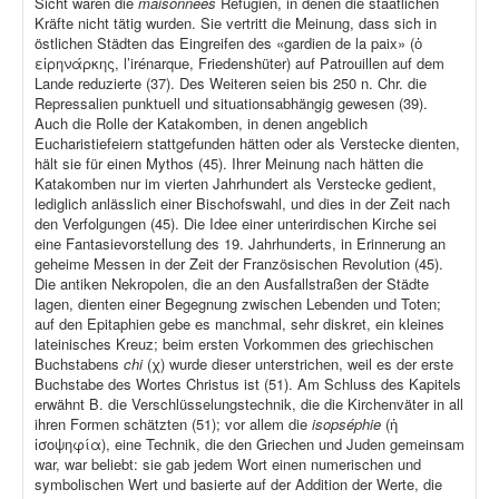
Sicht waren die
maisonnées
Refugien, in denen die staatlichen
Kräfte nicht tätig wurden. Sie vertritt die Meinung, dass sich in
östlichen Städten das Eingreifen des «gardien de la paix» (ὁ
εἰρηνάρκης, l’irénarque, Friedenshüter) auf Patrouillen auf dem
Lande reduzierte (37). Des Weiteren seien bis 250 n. Chr. die
Repressalien punktuell und situationsabhängig gewesen (39).
Auch die Rolle der Katakomben, in denen angeblich
Eucharistiefeiern stattgefunden hätten oder als Verstecke dienten,
hält sie für einen Mythos (45). Ihrer Meinung nach hätten die
Katakomben nur im vierten Jahrhundert als Verstecke gedient,
lediglich anlässlich einer Bischofswahl, und dies in der Zeit nach
den Verfolgungen (45). Die Idee einer unterirdischen Kirche sei
eine Fantasievorstellung des 19. Jahrhunderts, in Erinnerung an
geheime Messen in der Zeit der Französischen Revolution (45).
Die antiken Nekropolen, die an den Ausfallstraßen der Städte
lagen, dienten einer Begegnung zwischen Lebenden und Toten;
auf den Epitaphien gebe es manchmal, sehr diskret, ein kleines
lateinisches Kreuz; beim ersten Vorkommen des griechischen
Buchstabens
chi
(χ) wurde dieser unterstrichen, weil es der erste
Buchstabe des Wortes Christus ist (51). Am Schluss des Kapitels
erwähnt B. die Verschlüsselungstechnik, die die Kirchenväter in all
ihren Formen schätzten (51); vor allem die
isopséphie
(ἡ
ἰσοψηφία), eine Technik, die den Griechen und Juden gemeinsam
war, war beliebt: sie gab jedem Wort einen numerischen und
symbolischen Wert und basierte auf der Addition der Werte, die