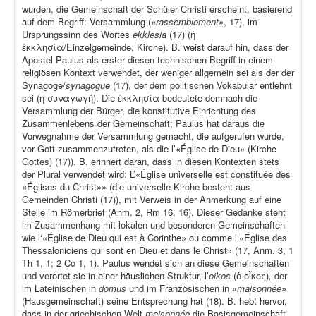
wurden, die Gemeinschaft der Schüler Christi erscheint, basierend
auf dem Begriff: Versammlung (
«rassemblement»
, 17), im
Ursprungssinn des Wortes
ekklesia
(17) (ἡ
ἐκκλησία/Einzelgemeinde, Kirche). B. weist darauf hin, dass der
Apostel Paulus als erster diesen technischen Begriff in einem
religiösen Kontext verwendet, der weniger allgemein sei als der der
Synagoge/
synagogue
(17), der dem politischen Vokabular entlehnt
sei (ἡ συναγωγή). Die ἐκκλησία bedeutete demnach die
Versammlung der Bürger, die konstitutive Einrichtung des
Zusammenlebens der Gemeinschaft; Paulus hat daraus die
Vorwegnahme der Versammlung gemacht, die aufgerufen wurde,
vor Gott zusammenzutreten, als die l’«Église de Dieu» (Kirche
Gottes) (17)). B. erinnert daran, dass in diesen Kontexten stets
der Plural verwendet wird: L’«Église universelle est constituée des
«Églises du Christ»» (die universelle Kirche besteht aus
Gemeinden Christi (17)), mit Verweis in der Anmerkung auf eine
Stelle im Römerbrief (Anm. 2, Rm 16, 16). Dieser Gedanke steht
im Zusammenhang mit lokalen und besonderen Gemeinschaften
wie l‘«Église de Dieu qui est à Corinthe» ou comme l‘«Église des
Thessaloniciens qui sont en Dieu et dans le Christ» (17, Anm. 3, 1
Th 1, 1; 2 Co 1, 1). Paulus wendet sich an diese Gemeinschaften
und verortet sie in einer häuslichen Struktur, l’
oikos
(ὁ οἶκος)
,
der
im Lateinischen in
domus
und im Französischen in «
maisonnée
»
(Hausgemeinschaft) seine Entsprechung hat (18). B. hebt hervor,
dass in der griechischen Welt
maisonnée
die Basisgemeinschaft