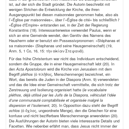
ist, auf der sich die Stadt gründet. Die Autorin beschreibt mit
wenigen Strichen die Entwicklung der Kirche, die ihren
Ausgangspunkt bei diesen
maisonnées
genommen habe, also als
l’«Église par maisonnées», über l’«Église de cité» bis schließlich l‘
«Église d‘Empire» entstanden sei, in der Zeit der Regierung
Konstantins (18). Interessanterweise verwendet Paulus, wenn er
sich an eine Gemeinde wendet, den Genitiv des Namens des
Hausherrn oder er benutzt ein Possessivpronomen: «Stéphanas et
sa maisonnée» (Stephanas und seine Hausgemeinschaft) (19,
Anm. 5, 1 Co, 16, 15: τὴν οἰκίαν Στεφανᾶ).
Für das frühe Christentum war nicht das Individuum entscheidend,
sondern die Gruppe, die in einer Hausgemeinschaft lebt (20). In
den
Acta Apostolorum
wird die Kirche von Jerusalem mit dem
Begriff
pléthos
(ὁ πλῆθος, Menschenmenge) bezeichnet, ein
Wort, das bereits die Juden in der Diaspora (Anm. 9) verwendeten
und das die Idee einer Gemeinschaft vermittelte, die sich trotz der
Zerstreuung und Isolierung organisiert hatte (
le vocabulaire
pléthos, déjà utilisé par les Juifs de la Diaspora, véhiculait l’idée
d’une communauté comptabilisée et organisée malgré la
dispersion et l’isolement,
20). In Opposition dazu steht der Begriff
ochlos
(ὁ ὄχλος, ungeordnete Menge), den die Griechen für eine
konfuse und nicht bezifferbare Menschenmenge anwendeten (20).
Die Ausführungen der Autorin bieten viele interessante Details und
Facetten. Wie nebenbei erfährt man, dass Jesus nicht immer der