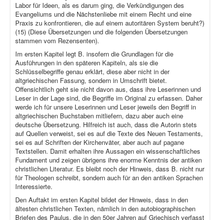
Labor für Ideen, als es darum ging, die Verkündigungen des
Evangeliums und die Nächstenliebe mit einem Recht und eine
Praxis zu konfrontieren, die auf einem autoritären System beruht?)
(15) (Diese Übersetzungen und die folgenden Übersetzungen
stammen vom Rezensenten).
Im ersten Kapitel legt B. insofern die Grundlagen für die
Ausführungen in den späteren Kapiteln, als sie die
Schlüsselbegriffe genau erklärt, diese aber nicht in der
altgriechischen Fassung, sondern in Umschrift bietet.
Offensichtlich geht sie nicht davon aus, dass ihre Leserinnen und
Leser in der Lage sind, die Begriffe im Original zu erfassen. Daher
werde ich für unsere Leserinnen und Leser jeweils den Begriff in
altgriechischen Buchstaben mitliefern, dazu aber auch eine
deutsche Übersetzung. Hilfreich ist auch, dass die Autorin stets
auf Quellen verweist, sei es auf die Texte des Neuen Testaments,
sei es auf Schriften der Kirchenväter, aber auch auf pagane
Textstellen. Damit erhalten ihre Aussagen ein wissenschaftliches
Fundament und zeigen übrigens ihre enorme Kenntnis der antiken
christlichen Literatur. Es bleibt noch der Hinweis, dass B. nicht nur
für Theologen schreibt, sondern auch für an den antiken Sprachen
Interessierte.
Den Auftakt im ersten Kapitel bildet der Hinweis, dass in den
ältesten christlichen Texten, nämlich in den autobiographischen
Briefen des Paulus, die in den 50er Jahren auf Griechisch verfasst