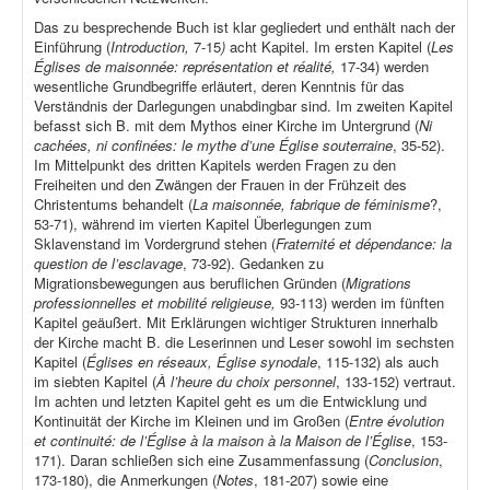
Das zu besprechende Buch ist klar gegliedert und enthält nach der
Einführung (
Introduction,
7-15
)
acht Kapitel. Im ersten Kapitel (
Les
Églises de maisonnée: représentation et réalité,
17-34) werden
wesentliche Grundbegriffe erläutert, deren Kenntnis für das
Verständnis der Darlegungen unabdingbar sind. Im zweiten Kapitel
befasst sich B. mit dem Mythos einer Kirche im Untergrund (
Ni
cachées, ni confinées: le mythe d’une Église souterraine
, 35-52).
Im Mittelpunkt des dritten Kapitels werden Fragen zu den
Freiheiten und den Zwängen der Frauen in der Frühzeit des
Christentums behandelt (
La maisonnée, fabrique de féminisme
?,
53-71), während im vierten Kapitel Überlegungen zum
Sklavenstand im Vordergrund stehen (
Fraternité et dépendance: la
question de l’esclavage
, 73-92). Gedanken zu
Migrationsbewegungen aus beruflichen Gründen (
Migrations
professionnelles et mobilité religieuse,
93-113) werden im fünften
Kapitel geäußert. Mit Erklärungen wichtiger Strukturen innerhalb
der Kirche macht B. die Leserinnen und Leser sowohl im sechsten
Kapitel (
Églises en réseaux, Église synodale
, 115-132) als auch
im siebten Kapitel (
À l’heure du choix personnel
, 133-152) vertraut.
Im achten und letzten Kapitel geht es um die Entwicklung und
Kontinuität der Kirche im Kleinen und im Großen (
Entre évolution
et continuité: de l’Église à la maison à la Maison de l’Église
, 153-
171). Daran schließen sich eine Zusammenfassung (
Conclusion
,
173-180), die Anmerkungen (
Notes
, 181-207) sowie eine