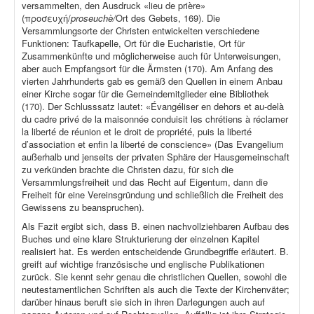
versammelten, den Ausdruck «lieu de prière»
(προσευχή/
proseuchè/
Ort des Gebets, 169). Die
Versammlungsorte der Christen entwickelten verschiedene
Funktionen: Taufkapelle, Ort für die Eucharistie, Ort für
Zusammenkünfte und möglicherweise auch für Unterweisungen,
aber auch Empfangsort für die Ärmsten (170). Am Anfang des
vierten Jahrhunderts gab es gemäß den Quellen in einem Anbau
einer Kirche sogar für die Gemeindemitglieder eine Bibliothek
(170). Der Schlusssatz lautet: «Évangéliser en dehors et au-delà
du cadre privé de la maisonnée conduisit les chrétiens à réclamer
la liberté de réunion et le droit de propriété, puis la liberté
d’association et enfin la liberté de conscience» (Das Evangelium
außerhalb und jenseits der privaten Sphäre der Hausgemeinschaft
zu verkünden brachte die Christen dazu, für sich die
Versammlungsfreiheit und das Recht auf Eigentum, dann die
Freiheit für eine Vereinsgründung und schließlich die Freiheit des
Gewissens zu beanspruchen).
Als Fazit ergibt sich, dass B. einen nachvollziehbaren Aufbau des
Buches und eine klare Strukturierung der einzelnen Kapitel
realisiert hat. Es werden entscheidende Grundbegriffe erläutert. B.
greift auf wichtige französische und englische Publikationen
zurück. Sie kennt sehr genau die christlichen Quellen, sowohl die
neutestamentlichen Schriften als auch die Texte der Kirchenväter;
darüber hinaus beruft sie sich in ihren Darlegungen auch auf