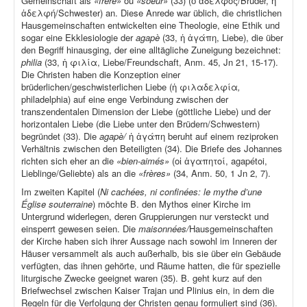
Gemeinschaft als
«frère»
ou
«soeur»
(33) (ὁ ἀδελφός/Bruder, ἡ
ἀδελφή/Schwester) an. Diese Anrede war üblich, die christlichen
Hausgemeinschaften entwickelten eine Theologie, eine Ethik und
sogar eine Ekklesiologie der
agapè
(33, ἡ ἀγάπη, Liebe), die über
den Begriff hinausging, der eine alltägliche Zuneigung bezeichnet:
philia
(33, ἡ φιλία, Liebe/Freundschaft, Anm. 45, Jn 21, 15-17).
Die Christen haben die Konzeption einer
brüderlichen/geschwisterlichen Liebe (ἡ φιλαδελφία
,
philadelphia) auf eine enge Verbindung zwischen der
transzendentalen Dimension der Liebe (göttliche Liebe) und der
horizontalen Liebe (die Liebe unter den Brüdern/Schwestern)
begründet (33). Die
agapè/
ἡ ἀγάπη beruht auf einem reziproken
Verhältnis zwischen den Beteiligten (34). Die Briefe des Johannes
richten sich eher an die
«bien-aimés»
(οἱ ἀγαπητοί, agapétoi,
Lieblinge/Geliebte) als an die
«frères»
(34, Anm. 50, 1 Jn 2, 7).
Im zweiten Kapitel (
Ni cachées, ni confinées: le mythe d’une
Église souterraine
) möchte B. den Mythos einer Kirche im
Untergrund widerlegen, deren Gruppierungen nur versteckt und
einsperrt gewesen seien. Die
maisonnées/
Hausgemeinschaften
der Kirche haben sich ihrer Aussage nach sowohl im Inneren der
Häuser versammelt als auch außerhalb, bis sie über ein Gebäude
verfügten, das ihnen gehörte, und Räume hatten, die für spezielle
liturgische Zwecke geeignet waren (35). B. geht kurz auf den
Briefwechsel zwischen Kaiser Trajan und Plinius ein, in dem die
Regeln für die Verfolgung der Christen genau formuliert sind (36).