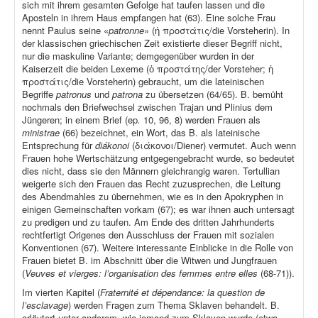
sich mit ihrem gesamten Gefolge hat taufen lassen und die
Aposteln in ihrem Haus empfangen hat (63). Eine solche Frau
nennt Paulus seine «
patronne
» (ἡ προστάτις/die Vorsteherin). In
der klassischen griechischen Zeit existierte dieser Begriff nicht,
nur die maskuline Variante; demgegenüber wurden in der
Kaiserzeit die beiden Lexeme (ὁ προστάτης/der Vorsteher; ἡ
προστάτις/die Vorsteherin) gebraucht, um die lateinischen
Begriffe
patronus
und
patrona
zu übersetzen (64/65). B. bemüht
nochmals den Briefwechsel zwischen Trajan und Plinius dem
Jüngeren; in einem Brief (ep
.
10, 96, 8) werden Frauen als
ministrae
(66) bezeichnet, ein Wort, das B. als lateinische
Entsprechung für
diákonoi
(διάκονοι/Diener) vermutet. Auch wenn
Frauen hohe Wertschätzung entgegengebracht wurde, so bedeutet
dies nicht, dass sie den Männern gleichrangig waren. Tertullian
weigerte sich den Frauen das Recht zuzusprechen, die Leitung
des Abendmahles zu übernehmen, wie es in den Apokryphen in
einigen Gemeinschaften vorkam (67); es war ihnen auch untersagt
zu predigen und zu taufen. Am Ende des dritten Jahrhunderts
rechtfertigt Origenes den Ausschluss der Frauen mit sozialen
Konventionen (67). Weitere interessante Einblicke in die Rolle von
Frauen bietet B. im Abschnitt über die Witwen und Jungfrauen
(
Veuves et vierges: l’organisation des femmes entre elles
(68-71)).
Im vierten Kapitel (
Fraternité et dépendance: la question de
l’esclavage
) werden Fragen zum Thema Sklaven behandelt. B.
erläutert unter anderem, wie jemand zum Sklaven wurde (etwa