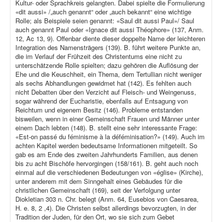
Kultur- oder Sprachkreis gelangten. Dabei spielte die Formulierung
«dit aussi» /„auch genannt“ oder „auch bekannt“ eine wichtige
Rolle; als Beispiele seien genannt: «Saul dit aussi Paul»/ Saul
auch genannt Paul oder «Ignace dit aussi Théophore» (137, Anm.
12, Ac 13, 9). Offenbar diente dieser doppelte Name der leichteren
Integration des Namensträgers (139). B. führt weitere Punkte an,
die im Verlauf der Frühzeit des Christentums eine nicht zu
unterschätzende Rolle spielten; dazu gehören die Auflösung der
Ehe und die Keuschheit, ein Thema, dem Tertullian nicht weniger
als sechs Abhandlungen gewidmet hat (142). Es fehlten auch
nicht Debatten über den Verzicht auf Fleisch- und Weingenuss,
sogar während der Eucharistie, ebenfalls auf Entsagung von
Reichtum und eigenem Besitz (146). Probleme entstanden
bisweilen, wenn in einer Gemeinschaft Frauen und Männer unter
einem Dach lebten (148). B. stellt eine sehr interessante Frage:
«Est-on passé du féminisme à la déféminisation?» (149). Auch im
achten Kapitel werden bedeutsame Informationen mitgeteilt. So
gab es am Ende des zweiten Jahrhunderts Familien, aus denen
bis zu acht Bischöfe hervorgingen (158/161). B. geht auch noch
einmal auf die verschiedenen Bedeutungen von «église» (Kirche),
unter anderem mit dem Sinngehalt eines Gebäudes für die
christlichen Gemeinschaft (169), seit der Verfolgung unter
Diokletian 303 n. Chr. belegt (Anm. 64, Eusebios von Caesarea,
H. e. 8, 2 ,4). Die Christen selbst allerdings bevorzugten, in der
Tradition der Juden, für den Ort, wo sie sich zum Gebet