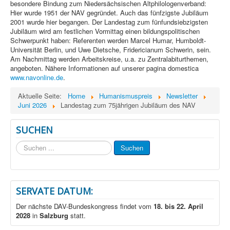
besondere Bindung zum Niedersächsischen Altphilologenverband:
Hier wurde 1951 der NAV gegründet. Auch das fünfzigste Jubiläum
2001 wurde hier begangen. Der Landestag zum fünfundsiebzigsten
Jubiläum wird am festlichen Vormittag einen bildungspolitischen
Schwerpunkt haben: Referenten werden Marcel Humar, Humboldt-
Universität Berlin, und Uwe Dietsche, Fridericianum Schwerin, sein.
Am Nachmittag werden Arbeitskreise, u.a. zu Zentralabiturthemen,
angeboten. Nähere Informationen auf unserer pagina domestica
www.navonline.de
.
Aktuelle Seite:
Home
Humanismuspreis
Newsletter
Juni 2026
Landestag zum 75jährigen Jubiläum des NAV
SUCHEN
Suchen
Suchen
...
SERVATE DATUM:
Der nächste DAV-Bundeskongress findet vom
18. bis 22. April
2028
in
Salzburg
statt.