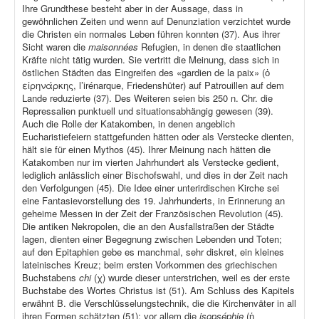
Ihre Grundthese besteht aber in der Aussage, dass in
gewöhnlichen Zeiten und wenn auf Denunziation verzichtet wurde
die Christen ein normales Leben führen konnten (37). Aus ihrer
Sicht waren die
maisonnées
Refugien, in denen die staatlichen
Kräfte nicht tätig wurden. Sie vertritt die Meinung, dass sich in
östlichen Städten das Eingreifen des «gardien de la paix» (ὁ
εἰρηνάρκης, l’irénarque, Friedenshüter) auf Patrouillen auf dem
Lande reduzierte (37). Des Weiteren seien bis 250 n. Chr. die
Repressalien punktuell und situationsabhängig gewesen (39).
Auch die Rolle der Katakomben, in denen angeblich
Eucharistiefeiern stattgefunden hätten oder als Verstecke dienten,
hält sie für einen Mythos (45). Ihrer Meinung nach hätten die
Katakomben nur im vierten Jahrhundert als Verstecke gedient,
lediglich anlässlich einer Bischofswahl, und dies in der Zeit nach
den Verfolgungen (45). Die Idee einer unterirdischen Kirche sei
eine Fantasievorstellung des 19. Jahrhunderts, in Erinnerung an
geheime Messen in der Zeit der Französischen Revolution (45).
Die antiken Nekropolen, die an den Ausfallstraßen der Städte
lagen, dienten einer Begegnung zwischen Lebenden und Toten;
auf den Epitaphien gebe es manchmal, sehr diskret, ein kleines
lateinisches Kreuz; beim ersten Vorkommen des griechischen
Buchstabens
chi
(χ) wurde dieser unterstrichen, weil es der erste
Buchstabe des Wortes Christus ist (51). Am Schluss des Kapitels
erwähnt B. die Verschlüsselungstechnik, die die Kirchenväter in all
ihren Formen schätzten (51); vor allem die
isopséphie
(ἡ