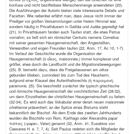
konfuse und nicht bezifferbare Menschenmenge anwendeten (20).
Die Ausführungen der Autorin bieten viele interessante Details und
Facetten. Wie nebenbei erfährt man, dass Jesus nicht immer der
Prediger vor großen Versammlungen unter freiem Himmel war,
sondern häufig in Privathäusern in Galiläa und Judäa gepredigt hat
(21). In Privathäusern fanden auch Taufen statt, die etwa Petrus
vornahm; so ließ sich ein römischer Centurio namens Cornelius
mit seiner gesamten Hausgemeinschaft, den Angestellten,
Verwandten und engen Freunden taufen (22, Anm. 17, Ac 10, 1-7).
Im Verlauf der Geschichte wurde die Organisation der
Hausgemeinschaft (ὁ οἶκος, maisonnée,) immer komplexer und
größer, etwa durch die Landflucht und die Migrationsbewegungen
(25). B. bemerkt dazu, dass die Freigelassenen am
oikos
gebunden blieben, zumindest bis zum Tod des Hausherrn,
aufgrund einer Klausel des Aufenthaltsrechts (ἡ παραμονή,
paramonè
,
25). Sie beschreibt zunächst die typisch griechische
und römische Hausgemeinschaft der vorchristlichen Zeit (28-32),
um dann Einzelheiten der christlichen Hausgemeinschaft zu liefern
(32-34). Es wird auch das Vokabular einer derart neuen
maisonnée
chrétienne
präsentiert; an der Spitze eines Bistums steht
bekanntlich der Bischof. Ab dem Ende des zweiten Jahrhunderts
wurden die Bischöfe von Rom, Karthago oder Alexandria
papa
/
πάπας (
«pape»
, Vater) genannt (32, Anm. 41, Eusebios von
Caesarea H
.
e
.
7, 7, 4). Seit Paulus redeten sich die Mitglieder der