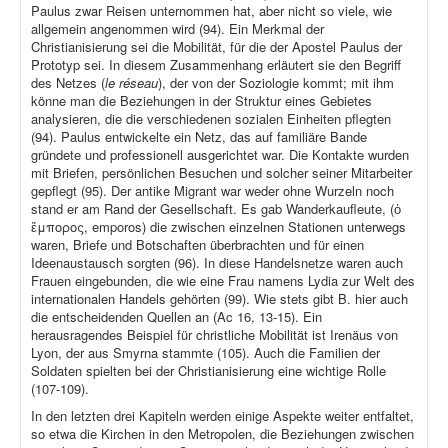
Paulus zwar Reisen unternommen hat, aber nicht so viele, wie
allgemein angenommen wird (94). Ein Merkmal der
Christianisierung sei die Mobilität, für die der Apostel Paulus der
Prototyp sei. In diesem Zusammenhang erläutert sie den Begriff
des Netzes (
le réseau
), der von der Soziologie kommt; mit ihm
könne man die Beziehungen in der Struktur eines Gebietes
analysieren, die die verschiedenen sozialen Einheiten pflegten
(94). Paulus entwickelte ein Netz, das auf familiäre Bande
gründete und professionell ausgerichtet war. Die Kontakte wurden
mit Briefen, persönlichen Besuchen und solcher seiner Mitarbeiter
gepflegt (95). Der antike Migrant war weder ohne Wurzeln noch
stand er am Rand der Gesellschaft. Es gab Wanderkaufleute, (ὁ
ἔμπορος, emporos) die zwischen einzelnen Stationen unterwegs
waren, Briefe und Botschaften überbrachten und für einen
Ideenaustausch sorgten (96). In diese Handelsnetze waren auch
Frauen eingebunden, die wie eine Frau namens Lydia zur Welt des
internationalen Handels gehörten (99). Wie stets gibt B. hier auch
die entscheidenden Quellen an (Ac 16, 13-15). Ein
herausragendes Beispiel für christliche Mobilität ist Irenäus von
Lyon, der aus Smyrna stammte (105). Auch die Familien der
Soldaten spielten bei der Christianisierung eine wichtige Rolle
(107-109).
In den letzten drei Kapiteln werden einige Aspekte weiter entfaltet,
so etwa die Kirchen in den Metropolen, die Beziehungen zwischen