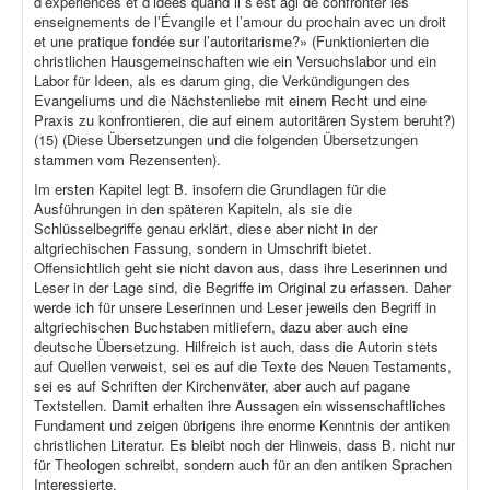
d’expériences et d’idées quand il s’est agi de confronter les
enseignements de l’Évangile et l’amour du prochain avec un droit
et une pratique fondée sur l’autoritarisme?» (Funktionierten die
christlichen Hausgemeinschaften wie ein Versuchslabor und ein
Labor für Ideen, als es darum ging, die Verkündigungen des
Evangeliums und die Nächstenliebe mit einem Recht und eine
Praxis zu konfrontieren, die auf einem autoritären System beruht?)
(15) (Diese Übersetzungen und die folgenden Übersetzungen
stammen vom Rezensenten).
Im ersten Kapitel legt B. insofern die Grundlagen für die
Ausführungen in den späteren Kapiteln, als sie die
Schlüsselbegriffe genau erklärt, diese aber nicht in der
altgriechischen Fassung, sondern in Umschrift bietet.
Offensichtlich geht sie nicht davon aus, dass ihre Leserinnen und
Leser in der Lage sind, die Begriffe im Original zu erfassen. Daher
werde ich für unsere Leserinnen und Leser jeweils den Begriff in
altgriechischen Buchstaben mitliefern, dazu aber auch eine
deutsche Übersetzung. Hilfreich ist auch, dass die Autorin stets
auf Quellen verweist, sei es auf die Texte des Neuen Testaments,
sei es auf Schriften der Kirchenväter, aber auch auf pagane
Textstellen. Damit erhalten ihre Aussagen ein wissenschaftliches
Fundament und zeigen übrigens ihre enorme Kenntnis der antiken
christlichen Literatur. Es bleibt noch der Hinweis, dass B. nicht nur
für Theologen schreibt, sondern auch für an den antiken Sprachen
Interessierte.