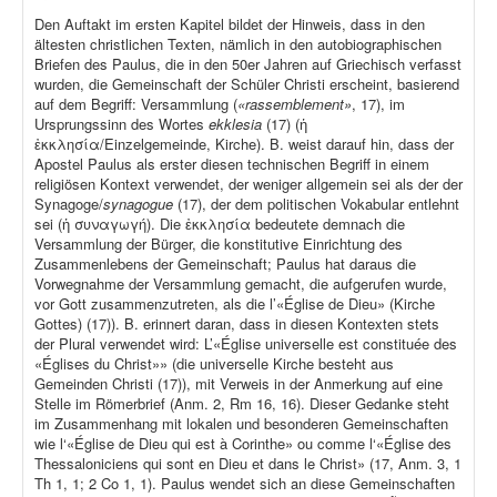
Den Auftakt im ersten Kapitel bildet der Hinweis, dass in den
ältesten christlichen Texten, nämlich in den autobiographischen
Briefen des Paulus, die in den 50er Jahren auf Griechisch verfasst
wurden, die Gemeinschaft der Schüler Christi erscheint, basierend
auf dem Begriff: Versammlung (
«rassemblement»
, 17), im
Ursprungssinn des Wortes
ekklesia
(17) (ἡ
ἐκκλησία/Einzelgemeinde, Kirche). B. weist darauf hin, dass der
Apostel Paulus als erster diesen technischen Begriff in einem
religiösen Kontext verwendet, der weniger allgemein sei als der der
Synagoge/
synagogue
(17), der dem politischen Vokabular entlehnt
sei (ἡ συναγωγή). Die ἐκκλησία bedeutete demnach die
Versammlung der Bürger, die konstitutive Einrichtung des
Zusammenlebens der Gemeinschaft; Paulus hat daraus die
Vorwegnahme der Versammlung gemacht, die aufgerufen wurde,
vor Gott zusammenzutreten, als die l’«Église de Dieu» (Kirche
Gottes) (17)). B. erinnert daran, dass in diesen Kontexten stets
der Plural verwendet wird: L’«Église universelle est constituée des
«Églises du Christ»» (die universelle Kirche besteht aus
Gemeinden Christi (17)), mit Verweis in der Anmerkung auf eine
Stelle im Römerbrief (Anm. 2, Rm 16, 16). Dieser Gedanke steht
im Zusammenhang mit lokalen und besonderen Gemeinschaften
wie l‘«Église de Dieu qui est à Corinthe» ou comme l‘«Église des
Thessaloniciens qui sont en Dieu et dans le Christ» (17, Anm. 3, 1
Th 1, 1; 2 Co 1, 1). Paulus wendet sich an diese Gemeinschaften