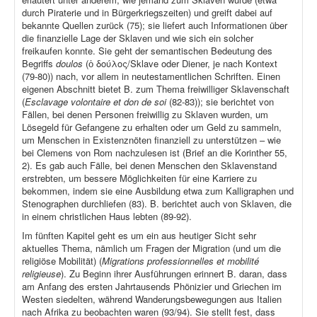
durch Piraterie und in Bürgerkriegszeiten) und greift dabei auf
bekannte Quellen zurück (75); sie liefert auch Informationen über
die finanzielle Lage der Sklaven und wie sich ein solcher
freikaufen konnte. Sie geht der semantischen Bedeutung des
Begriffs
doulos
(ὁ δούλος/Sklave oder Diener, je nach Kontext
(79-80)) nach, vor allem in neutestamentlichen Schriften. Einen
eigenen Abschnitt bietet B. zum Thema freiwilliger Sklavenschaft
(
Esclavage volontaire et don de soi
(82-83)); sie berichtet von
Fällen, bei denen Personen freiwillig zu Sklaven wurden, um
Lösegeld für Gefangene zu erhalten oder um Geld zu sammeln,
um Menschen in Existenznöten finanziell zu unterstützen – wie
bei Clemens von Rom nachzulesen ist (Brief an die Korinther 55,
2). Es gab auch Fälle, bei denen Menschen den Sklavenstand
erstrebten, um bessere Möglichkeiten für eine Karriere zu
bekommen, indem sie eine Ausbildung etwa zum Kalligraphen und
Stenographen durchliefen (83). B. berichtet auch von Sklaven, die
in einem christlichen Haus lebten (89-92).
Im fünften Kapitel geht es um ein aus heutiger Sicht sehr
aktuelles Thema, nämlich um Fragen der Migration (und um die
religiöse Mobilität) (
Migrations professionnelles et mobilité
religieuse
). Zu Beginn ihrer Ausführungen erinnert B. daran, dass
am Anfang des ersten Jahrtausends Phönizier und Griechen im
Westen siedelten, während Wanderungsbewegungen aus Italien
nach Afrika zu beobachten waren (93/94). Sie stellt fest, dass