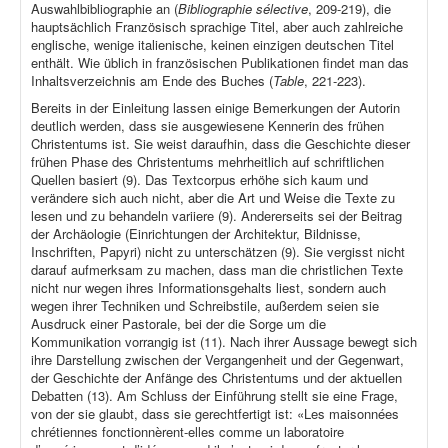
Auswahlbibliographie an (
Bibliographie sélective
, 209-219), die
hauptsächlich Französisch sprachige Titel, aber auch zahlreiche
englische, wenige italienische, keinen einzigen deutschen Titel
enthält. Wie üblich in französischen Publikationen findet man das
Inhaltsverzeichnis am Ende des Buches (
Table
, 221-223).
Bereits in der Einleitung lassen einige Bemerkungen der Autorin
deutlich werden, dass sie ausgewiesene Kennerin des frühen
Christentums ist. Sie weist daraufhin, dass die Geschichte dieser
frühen Phase des Christentums mehrheitlich auf schriftlichen
Quellen basiert (9). Das Textcorpus erhöhe sich kaum und
verändere sich auch nicht, aber die Art und Weise die Texte zu
lesen und zu behandeln variiere (9). Andererseits sei der Beitrag
der Archäologie (Einrichtungen der Architektur, Bildnisse,
Inschriften, Papyri) nicht zu unterschätzen (9). Sie vergisst nicht
darauf aufmerksam zu machen, dass man die christlichen Texte
nicht nur wegen ihres Informationsgehalts liest, sondern auch
wegen ihrer Techniken und Schreibstile, außerdem seien sie
Ausdruck einer Pastorale, bei der die Sorge um die
Kommunikation vorrangig ist (11). Nach ihrer Aussage bewegt sich
ihre Darstellung zwischen der Vergangenheit und der Gegenwart,
der Geschichte der Anfänge des Christentums und der aktuellen
Debatten (13). Am Schluss der Einführung stellt sie eine Frage,
von der sie glaubt, dass sie gerechtfertigt ist: «Les maisonnées
chrétiennes fonctionnèrent-elles comme un laboratoire