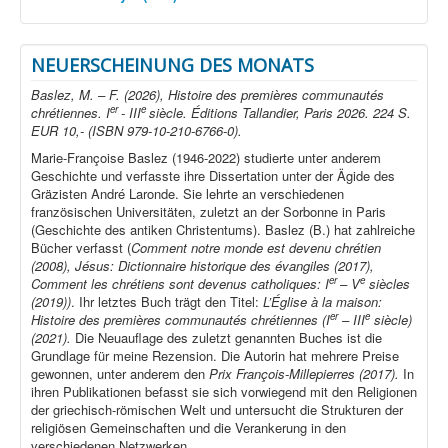
NEUERSCHEINUNG DES MONATS
Baslez, M. – F. (2026), Histoire des premières communautés
er
e
chrétiennes. I
- III
siècle. Éditions Tallandier, Paris 2026. 224 S.
EUR 10,- (ISBN 979-10-210-6766-0).
Marie-Françoise Baslez (1946-2022) studierte unter anderem
Geschichte und verfasste ihre Dissertation unter der Ägide des
Gräzisten André Laronde. Sie lehrte an verschiedenen
französischen Universitäten, zuletzt an der Sorbonne in Paris
(Geschichte des antiken Christentums). Baslez (B.) hat zahlreiche
Bücher verfasst (
Comment notre monde est devenu chrétien
(2008), Jésus: Dictionnaire historique des évangiles (2017),
er
e
Comment les chrétiens sont devenus catholiques: I
– V
siècles
(2019))
. Ihr letztes Buch trägt den Titel:
L’Église à la maison:
er
e
Histoire des premières communautés chrétiennes (I
– III
siècle)
(2021).
Die Neuauflage des zuletzt genannten Buches ist die
Grundlage für meine Rezension. Die Autorin hat mehrere Preise
gewonnen, unter anderem den
Prix François-Millepierres (2017).
In
ihren Publikationen befasst sie sich vorwiegend mit den Religionen
der griechisch-römischen Welt und untersucht die Strukturen der
religiösen Gemeinschaften und die Verankerung in den
verschiedenen Netzwerken.