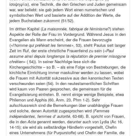
ἰσοψηφία), eine Technik, die den Griechen und Juden gemeinsam
war, war beliebt: sie gab jedem Wort einen numerischen und
symbolischen Wert und basierte auf der Addition der Werte, die
jedem Buchstaben zukommt (51/52).
Im dritten Kapitel (
La maisonnée, fabrique de féminisme
?) stehen
Aspekte der Rolle der Frau im Vordergrund. Während Jesus in den
Evangelien als Mann erscheint, der die Frauen bevorzugte
(«
l’homme qui préférait les femmes»
, 53), steht Paulus seit langer
Zeit im Ruf, der erste christliche Frauenfeind zu sein («
Paul
assume ainsi depuis longtemps la réputation de premier misogyne
chrétien»
( 54)). In seiner Nachfolge lese sich die
Kirchengeschichte – so B. – als eine Folge von Bestrebungen, die
kirchliche Einrichtung immer maskuliner werden zu lassen, wobei
die Frauen mit Autorität sukzessive aus den kanonischen Texten
verschwunden seien (54). In den neutestamentlichen Schriften
wird kaum von Paaren gesprochen, die gemeinsam für die
Evangelisierung eintreten. B. nennt einige wenige Beispiele, etwa
Philemon und Apphia (60, Anm. 23, Phm 1-2). Sehr
aufschlussreich sind die Bemerkungen über unabhängige Frauen
und solche, denen Autorität zugesprochen wird (
Femmes
indépendantes, femmes d‘ autorité
, 63-68). B. spricht von Frauen,
die in den
Acta
genannt werden, darunter auch von Lydia (Ac 16,
14-15); sie wird als selbständige Händlerin vorgestellt, Chefin
eines Unternehmens (für Purpurstoffe) und Chefin der Familie, die