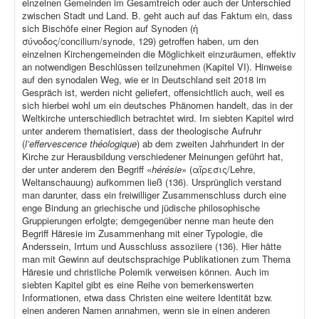
einzelnen Gemeinden im Gesamtreich oder auch der Unterschied
zwischen Stadt und Land. B. geht auch auf das Faktum ein, dass
sich Bischöfe einer Region auf Synoden (ἡ
σύνοδος/concilium/synode, 129) getroffen haben, um den
einzelnen Kirchengemeinden die Möglichkeit einzuräumen, effektiv
an notwendigen Beschlüssen teilzunehmen (Kapitel VI). Hinweise
auf den synodalen Weg, wie er in Deutschland seit 2018 im
Gespräch ist, werden nicht geliefert, offensichtlich auch, weil es
sich hierbei wohl um ein deutsches Phänomen handelt, das in der
Weltkirche unterschiedlich betrachtet wird. Im siebten Kapitel wird
unter anderem thematisiert, dass der theologische Aufruhr
(
l’effervescence théologique
) ab dem zweiten Jahrhundert in der
Kirche zur Herausbildung verschiedener Meinungen geführt hat,
der unter anderem den Begriff «
hérésie
» (αἵρεσις/Lehre,
Weltanschauung) aufkommen ließ (136). Ursprünglich verstand
man darunter, dass ein freiwilliger Zusammenschluss durch eine
enge Bindung an griechische und jüdische philosophische
Gruppierungen erfolgte; demgegenüber nenne man heute den
Begriff Häresie im Zusammenhang mit einer Typologie, die
Anderssein, Irrtum und Ausschluss assoziiere (136). Hier hätte
man mit Gewinn auf deutschsprachige Publikationen zum Thema
Häresie und christliche Polemik verweisen können. Auch im
siebten Kapitel gibt es eine Reihe von bemerkenswerten
Informationen, etwa dass Christen eine weitere Identität bzw.
einen anderen Namen annahmen, wenn sie in einen anderen