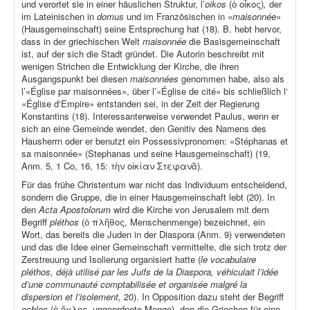
und verortet sie in einer häuslichen Struktur, l’
oikos
(ὁ οἶκος)
,
der
im Lateinischen in
domus
und im Französischen in «
maisonnée
»
(Hausgemeinschaft) seine Entsprechung hat (18). B. hebt hervor,
dass in der griechischen Welt
maisonnée
die Basisgemeinschaft
ist, auf der sich die Stadt gründet. Die Autorin beschreibt mit
wenigen Strichen die Entwicklung der Kirche, die ihren
Ausgangspunkt bei diesen
maisonnées
genommen habe, also als
l’«Église par maisonnées», über l’«Église de cité» bis schließlich l‘
«Église d‘Empire» entstanden sei, in der Zeit der Regierung
Konstantins (18). Interessanterweise verwendet Paulus, wenn er
sich an eine Gemeinde wendet, den Genitiv des Namens des
Hausherrn oder er benutzt ein Possessivpronomen: «Stéphanas et
sa maisonnée» (Stephanas und seine Hausgemeinschaft) (19,
Anm. 5, 1 Co, 16, 15: τὴν οἰκίαν Στεφανᾶ).
Für das frühe Christentum war nicht das Individuum entscheidend,
sondern die Gruppe, die in einer Hausgemeinschaft lebt (20). In
den
Acta Apostolorum
wird die Kirche von Jerusalem mit dem
Begriff
pléthos
(ὁ πλῆθος, Menschenmenge) bezeichnet, ein
Wort, das bereits die Juden in der Diaspora (Anm. 9) verwendeten
und das die Idee einer Gemeinschaft vermittelte, die sich trotz der
Zerstreuung und Isolierung organisiert hatte (
le vocabulaire
pléthos, déjà utilisé par les Juifs de la Diaspora, véhiculait l’idée
d’une communauté comptabilisée et organisée malgré la
dispersion et l’isolement,
20). In Opposition dazu steht der Begriff
ochlos
(ὁ ὄχλος, ungeordnete Menge), den die Griechen für eine