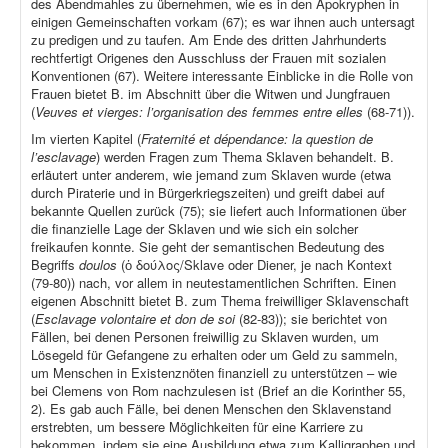
des Abendmahles zu übernehmen, wie es in den Apokryphen in
einigen Gemeinschaften vorkam (67); es war ihnen auch untersagt
zu predigen und zu taufen. Am Ende des dritten Jahrhunderts
rechtfertigt Origenes den Ausschluss der Frauen mit sozialen
Konventionen (67). Weitere interessante Einblicke in die Rolle von
Frauen bietet B. im Abschnitt über die Witwen und Jungfrauen
(
Veuves et vierges: l’organisation des femmes entre elles
(68-71)).
Im vierten Kapitel (
Fraternité et dépendance: la question de
l’esclavage
) werden Fragen zum Thema Sklaven behandelt. B.
erläutert unter anderem, wie jemand zum Sklaven wurde (etwa
durch Piraterie und in Bürgerkriegszeiten) und greift dabei auf
bekannte Quellen zurück (75); sie liefert auch Informationen über
die finanzielle Lage der Sklaven und wie sich ein solcher
freikaufen konnte. Sie geht der semantischen Bedeutung des
Begriffs
doulos
(ὁ δούλος/Sklave oder Diener, je nach Kontext
(79-80)) nach, vor allem in neutestamentlichen Schriften. Einen
eigenen Abschnitt bietet B. zum Thema freiwilliger Sklavenschaft
(
Esclavage volontaire et don de soi
(82-83)); sie berichtet von
Fällen, bei denen Personen freiwillig zu Sklaven wurden, um
Lösegeld für Gefangene zu erhalten oder um Geld zu sammeln,
um Menschen in Existenznöten finanziell zu unterstützen – wie
bei Clemens von Rom nachzulesen ist (Brief an die Korinther 55,
2). Es gab auch Fälle, bei denen Menschen den Sklavenstand
erstrebten, um bessere Möglichkeiten für eine Karriere zu
bekommen, indem sie eine Ausbildung etwa zum Kalligraphen und