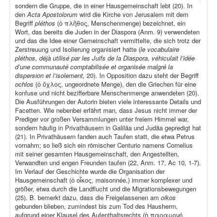
sondern die Gruppe, die in einer Hausgemeinschaft lebt (20). In
den
Acta Apostolorum
wird die Kirche von Jerusalem mit dem
Begriff
pléthos
(ὁ πλῆθος, Menschenmenge) bezeichnet, ein
Wort, das bereits die Juden in der Diaspora (Anm. 9) verwendeten
und das die Idee einer Gemeinschaft vermittelte, die sich trotz der
Zerstreuung und Isolierung organisiert hatte (
le vocabulaire
pléthos, déjà utilisé par les Juifs de la Diaspora, véhiculait l’idée
d’une communauté comptabilisée et organisée malgré la
dispersion et l’isolement,
20). In Opposition dazu steht der Begriff
ochlos
(ὁ ὄχλος, ungeordnete Menge), den die Griechen für eine
konfuse und nicht bezifferbare Menschenmenge anwendeten (20).
Die Ausführungen der Autorin bieten viele interessante Details und
Facetten. Wie nebenbei erfährt man, dass Jesus nicht immer der
Prediger vor großen Versammlungen unter freiem Himmel war,
sondern häufig in Privathäusern in Galiläa und Judäa gepredigt hat
(21). In Privathäusern fanden auch Taufen statt, die etwa Petrus
vornahm; so ließ sich ein römischer Centurio namens Cornelius
mit seiner gesamten Hausgemeinschaft, den Angestellten,
Verwandten und engen Freunden taufen (22, Anm. 17, Ac 10, 1-7).
Im Verlauf der Geschichte wurde die Organisation der
Hausgemeinschaft (ὁ οἶκος, maisonnée,) immer komplexer und
größer, etwa durch die Landflucht und die Migrationsbewegungen
(25). B. bemerkt dazu, dass die Freigelassenen am
oikos
gebunden blieben, zumindest bis zum Tod des Hausherrn,
aufgrund einer Klausel des Aufenthaltsrechts (ἡ παραμονή,