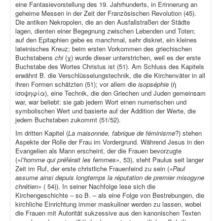
eine Fantasievorstellung des 19. Jahrhunderts, in Erinnerung an
geheime Messen in der Zeit der Französischen Revolution (45).
Die antiken Nekropolen, die an den Ausfallstraßen der Städte
lagen, dienten einer Begegnung zwischen Lebenden und Toten;
auf den Epitaphien gebe es manchmal, sehr diskret, ein kleines
lateinisches Kreuz; beim ersten Vorkommen des griechischen
Buchstabens
chi
(χ) wurde dieser unterstrichen, weil es der erste
Buchstabe des Wortes Christus ist (51). Am Schluss des Kapitels
erwähnt B. die Verschlüsselungstechnik, die die Kirchenväter in all
ihren Formen schätzten (51); vor allem die
isopséphie
(ἡ
ἰσοψηφία), eine Technik, die den Griechen und Juden gemeinsam
war, war beliebt: sie gab jedem Wort einen numerischen und
symbolischen Wert und basierte auf der Addition der Werte, die
jedem Buchstaben zukommt (51/52).
Im dritten Kapitel (
La maisonnée, fabrique de féminisme
?) stehen
Aspekte der Rolle der Frau im Vordergrund. Während Jesus in den
Evangelien als Mann erscheint, der die Frauen bevorzugte
(«
l’homme qui préférait les femmes»
, 53), steht Paulus seit langer
Zeit im Ruf, der erste christliche Frauenfeind zu sein («
Paul
assume ainsi depuis longtemps la réputation de premier misogyne
chrétien»
( 54)). In seiner Nachfolge lese sich die
Kirchengeschichte – so B. – als eine Folge von Bestrebungen, die
kirchliche Einrichtung immer maskuliner werden zu lassen, wobei
die Frauen mit Autorität sukzessive aus den kanonischen Texten