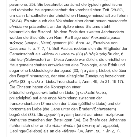
paramonè
,
25). Sie beschreibt zunächst die typisch griechische
und römische Hausgemeinschaft der vorchristlichen Zeit (28-32),
um dann Einzelheiten der christlichen Hausgemeinschaft zu liefern
(32-34). Es wird auch das Vokabular einer derart neuen
maisonnée
chrétienne
präsentiert; an der Spitze eines Bistums steht
bekanntlich der Bischof. Ab dem Ende des zweiten Jahrhunderts
wurden die Bischöfe von Rom, Karthago oder Alexandria
papa
/
πάπας (
«pape»
, Vater) genannt (32, Anm. 41, Eusebios von
Caesarea H
.
e
.
7, 7, 4). Seit Paulus redeten sich die Mitglieder der
Gemeinschaft als
«frère»
ou
«soeur»
(33) (ὁ ἀδελφός/Bruder, ἡ
ἀδελφή/Schwester) an. Diese Anrede war üblich, die christlichen
Hausgemeinschaften entwickelten eine Theologie, eine Ethik und
sogar eine Ekklesiologie der
agapè
(33, ἡ ἀγάπη, Liebe), die über
den Begriff hinausging, der eine alltägliche Zuneigung bezeichnet:
philia
(33, ἡ φιλία, Liebe/Freundschaft, Anm. 45, Jn 21, 15-17).
Die Christen haben die Konzeption einer
brüderlichen/geschwisterlichen Liebe (ἡ φιλαδελφία
,
philadelphia) auf eine enge Verbindung zwischen der
transzendentalen Dimension der Liebe (göttliche Liebe) und der
horizontalen Liebe (die Liebe unter den Brüdern/Schwestern)
begründet (33). Die
agapè/
ἡ ἀγάπη beruht auf einem reziproken
Verhältnis zwischen den Beteiligten (34). Die Briefe des Johannes
richten sich eher an die
«bien-aimés»
(οἱ ἀγαπητοί, agapétoi,
Lieblinge/Geliebte) als an die
«frères»
(34, Anm. 50, 1 Jn 2, 7).