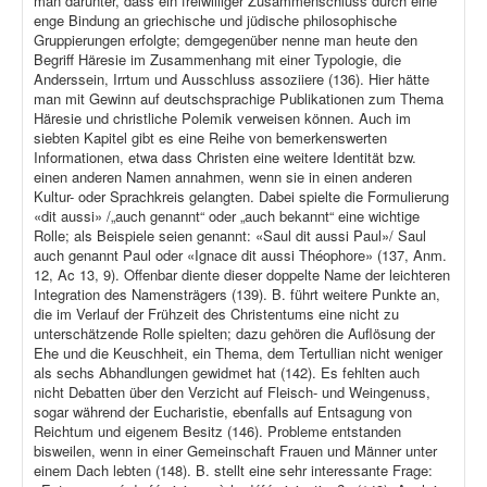
man darunter, dass ein freiwilliger Zusammenschluss durch eine
enge Bindung an griechische und jüdische philosophische
Gruppierungen erfolgte; demgegenüber nenne man heute den
Begriff Häresie im Zusammenhang mit einer Typologie, die
Anderssein, Irrtum und Ausschluss assoziiere (136). Hier hätte
man mit Gewinn auf deutschsprachige Publikationen zum Thema
Häresie und christliche Polemik verweisen können. Auch im
siebten Kapitel gibt es eine Reihe von bemerkenswerten
Informationen, etwa dass Christen eine weitere Identität bzw.
einen anderen Namen annahmen, wenn sie in einen anderen
Kultur- oder Sprachkreis gelangten. Dabei spielte die Formulierung
«dit aussi» /„auch genannt“ oder „auch bekannt“ eine wichtige
Rolle; als Beispiele seien genannt: «Saul dit aussi Paul»/ Saul
auch genannt Paul oder «Ignace dit aussi Théophore» (137, Anm.
12, Ac 13, 9). Offenbar diente dieser doppelte Name der leichteren
Integration des Namensträgers (139). B. führt weitere Punkte an,
die im Verlauf der Frühzeit des Christentums eine nicht zu
unterschätzende Rolle spielten; dazu gehören die Auflösung der
Ehe und die Keuschheit, ein Thema, dem Tertullian nicht weniger
als sechs Abhandlungen gewidmet hat (142). Es fehlten auch
nicht Debatten über den Verzicht auf Fleisch- und Weingenuss,
sogar während der Eucharistie, ebenfalls auf Entsagung von
Reichtum und eigenem Besitz (146). Probleme entstanden
bisweilen, wenn in einer Gemeinschaft Frauen und Männer unter
einem Dach lebten (148). B. stellt eine sehr interessante Frage: