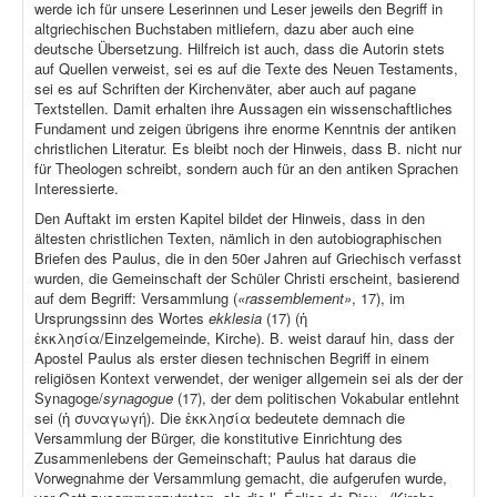
werde ich für unsere Leserinnen und Leser jeweils den Begriff in
altgriechischen Buchstaben mitliefern, dazu aber auch eine
deutsche Übersetzung. Hilfreich ist auch, dass die Autorin stets
auf Quellen verweist, sei es auf die Texte des Neuen Testaments,
sei es auf Schriften der Kirchenväter, aber auch auf pagane
Textstellen. Damit erhalten ihre Aussagen ein wissenschaftliches
Fundament und zeigen übrigens ihre enorme Kenntnis der antiken
christlichen Literatur. Es bleibt noch der Hinweis, dass B. nicht nur
für Theologen schreibt, sondern auch für an den antiken Sprachen
Interessierte.
Den Auftakt im ersten Kapitel bildet der Hinweis, dass in den
ältesten christlichen Texten, nämlich in den autobiographischen
Briefen des Paulus, die in den 50er Jahren auf Griechisch verfasst
wurden, die Gemeinschaft der Schüler Christi erscheint, basierend
auf dem Begriff: Versammlung (
«rassemblement»
, 17), im
Ursprungssinn des Wortes
ekklesia
(17) (ἡ
ἐκκλησία/Einzelgemeinde, Kirche). B. weist darauf hin, dass der
Apostel Paulus als erster diesen technischen Begriff in einem
religiösen Kontext verwendet, der weniger allgemein sei als der der
Synagoge/
synagogue
(17), der dem politischen Vokabular entlehnt
sei (ἡ συναγωγή). Die ἐκκλησία bedeutete demnach die
Versammlung der Bürger, die konstitutive Einrichtung des
Zusammenlebens der Gemeinschaft; Paulus hat daraus die
Vorwegnahme der Versammlung gemacht, die aufgerufen wurde,