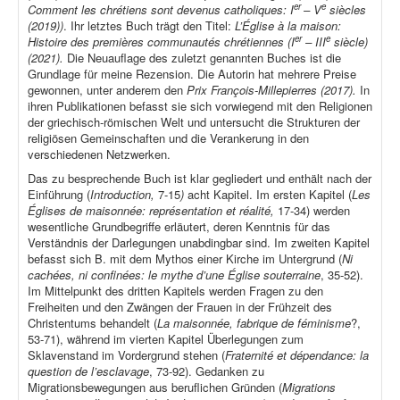
er
e
Comment les chrétiens sont devenus catholiques: I
– V
siècles
(2019))
. Ihr letztes Buch trägt den Titel:
L’Église à la maison:
er
e
Histoire des premières communautés chrétiennes (I
– III
siècle)
(2021).
Die Neuauflage des zuletzt genannten Buches ist die
Grundlage für meine Rezension. Die Autorin hat mehrere Preise
gewonnen, unter anderem den
Prix François-Millepierres (2017).
In
ihren Publikationen befasst sie sich vorwiegend mit den Religionen
der griechisch-römischen Welt und untersucht die Strukturen der
religiösen Gemeinschaften und die Verankerung in den
verschiedenen Netzwerken.
Das zu besprechende Buch ist klar gegliedert und enthält nach der
Einführung (
Introduction,
7-15
)
acht Kapitel. Im ersten Kapitel (
Les
Églises de maisonnée: représentation et réalité,
17-34) werden
wesentliche Grundbegriffe erläutert, deren Kenntnis für das
Verständnis der Darlegungen unabdingbar sind. Im zweiten Kapitel
befasst sich B. mit dem Mythos einer Kirche im Untergrund (
Ni
cachées, ni confinées: le mythe d’une Église souterraine
, 35-52).
Im Mittelpunkt des dritten Kapitels werden Fragen zu den
Freiheiten und den Zwängen der Frauen in der Frühzeit des
Christentums behandelt (
La maisonnée, fabrique de féminisme
?,
53-71), während im vierten Kapitel Überlegungen zum
Sklavenstand im Vordergrund stehen (
Fraternité et dépendance: la
question de l’esclavage
, 73-92). Gedanken zu
Migrationsbewegungen aus beruflichen Gründen (
Migrations