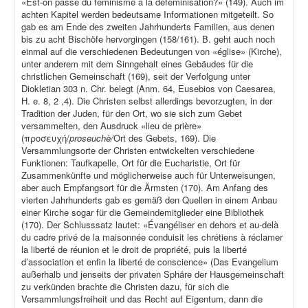
«Est-on passé du féminisme à la déféminisation?» (149). Auch im
achten Kapitel werden bedeutsame Informationen mitgeteilt. So
gab es am Ende des zweiten Jahrhunderts Familien, aus denen
bis zu acht Bischöfe hervorgingen (158/161). B. geht auch noch
einmal auf die verschiedenen Bedeutungen von «église» (Kirche),
unter anderem mit dem Sinngehalt eines Gebäudes für die
christlichen Gemeinschaft (169), seit der Verfolgung unter
Diokletian 303 n. Chr. belegt (Anm. 64, Eusebios von Caesarea,
H. e. 8, 2 ,4). Die Christen selbst allerdings bevorzugten, in der
Tradition der Juden, für den Ort, wo sie sich zum Gebet
versammelten, den Ausdruck «lieu de prière»
(προσευχή/
proseuchè/
Ort des Gebets, 169). Die
Versammlungsorte der Christen entwickelten verschiedene
Funktionen: Taufkapelle, Ort für die Eucharistie, Ort für
Zusammenkünfte und möglicherweise auch für Unterweisungen,
aber auch Empfangsort für die Ärmsten (170). Am Anfang des
vierten Jahrhunderts gab es gemäß den Quellen in einem Anbau
einer Kirche sogar für die Gemeindemitglieder eine Bibliothek
(170). Der Schlusssatz lautet: «Évangéliser en dehors et au-delà
du cadre privé de la maisonnée conduisit les chrétiens à réclamer
la liberté de réunion et le droit de propriété, puis la liberté
d’association et enfin la liberté de conscience» (Das Evangelium
außerhalb und jenseits der privaten Sphäre der Hausgemeinschaft
zu verkünden brachte die Christen dazu, für sich die
Versammlungsfreiheit und das Recht auf Eigentum, dann die