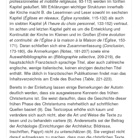
professionnelles et mobilité religieuse,
93-113) werden im fünften
Kapitel geäußert. Mit Erklärungen wichtiger Strukturen innerhalb
der Kirche macht B. die Leserinnen und Leser sowohl im sechsten
Kapitel (
Églises en réseaux, Église synodale
, 115-132) als auch
im siebten Kapitel (
À l’heure du choix personnel
, 133-152) vertraut.
Im achten und letzten Kapitel geht es um die Entwicklung und
Kontinuität der Kirche im Kleinen und im Großen (
Entre évolution
et continuité: de l’Église à la maison à la Maison de l’Église
, 153-
171). Daran schließen sich eine Zusammenfassung (
Conclusion
,
173-180), die Anmerkungen (
Notes
, 181-207) sowie eine
Auswahlbibliographie an (
Bibliographie sélective
, 209-219), die
hauptsächlich Französisch sprachige Titel, aber auch zahlreiche
englische, wenige italienische, keinen einzigen deutschen Titel
enthält. Wie üblich in französischen Publikationen findet man das
Inhaltsverzeichnis am Ende des Buches (
Table
, 221-223).
Bereits in der Einleitung lassen einige Bemerkungen der Autorin
deutlich werden, dass sie ausgewiesene Kennerin des frühen
Christentums ist. Sie weist daraufhin, dass die Geschichte dieser
frühen Phase des Christentums mehrheitlich auf schriftlichen
Quellen basiert (9). Das Textcorpus erhöhe sich kaum und
verändere sich auch nicht, aber die Art und Weise die Texte zu
lesen und zu behandeln variiere (9). Andererseits sei der Beitrag
der Archäologie (Einrichtungen der Architektur, Bildnisse,
Inschriften, Papyri) nicht zu unterschätzen (9). Sie vergisst nicht
darauf aufmerksam zu machen, dass man die christlichen Texte