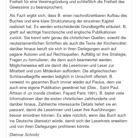
Freiheit für eine Vereinsgründung und schließlich die Freiheit des
Gewissens zu beanspruchen).
Als Fazit ergibt sich, dass B. einen nachvollziehbaren Aufbau des
Buches und eine klare Strukturierung der einzelnen Kapitel
realisiert hat. Es werden entscheidende Grundbegriffe erläutert. B.
greift auf wichtige französische und englische Publikationen
zurück. Sie kennt sehr genau die christlichen Quellen, sowohl die
neutestamentlichen Schriften als auch die Texte der Kirchenväter;
darüber hinaus beruft sie sich in ihren Darlegungen auch auf
pagane Autoren und auf Rechtsquellen. Auffällig ist ihre Strategie,
Fragen zu formulieren, die dann auch beantwortet werden.
Möglicherweise will sie damit die Leserinnen und Leser zur
Mitarbeit und zum Mitdenken auffordern. Die altgriechischen
Schlüsselbegriffe werden lediglich in Umschrift offeriert. B.
verweist im gesamten Buch immer wieder auf Paulus, dem sie
auch eine eigene Publikation gewidmet hat (Dies., Saint Paul.
Artisan d’ un monde chrétien. Fayard Paris 1991). B. bietet viele
Informationen über die ersten christlichen Jahrhunderte und
darüber hinaus. Zahlreiche interessante Details liefert sie
en
passant
, damit die Leserinnen und Leser ihre Ausführungen
besser einordnen können. Es wäre nützlich, wenn das Buch auch
ins Deutsche übersetzt würde, damit sich der Leserkreis erweitern
und von ihren Darlegungen profitieren könnte.
Dietmar Schmitz