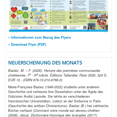
» Informationen zum Bezug des Flyers
» Download Flyer (PDF)
NEUERSCHEINUNG DES MONATS
Baslez, M. – F. (2026), Histoire des premières communautés
er
e
chrétiennes. I
- III
siècle. Éditions Tallandier, Paris 2026. 224 S.
EUR 10,- (ISBN 979-10-210-6766-0).
Marie-Françoise Baslez (1946-2022) studierte unter anderem
Geschichte und verfasste ihre Dissertation unter der Ägide des
Gräzisten André Laronde. Sie lehrte an verschiedenen
französischen Universitäten, zuletzt an der Sorbonne in Paris
(Geschichte des antiken Christentums). Baslez (B.) hat zahlreiche
Bücher verfasst (
Comment notre monde est devenu chrétien
(2008), Jésus: Dictionnaire historique des évangiles (2017),