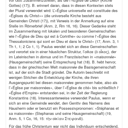
vor Gott zusammenzutreten, als die l’«Église de Dieu» (Kirche
Gottes) (17)). B. erinnert daran, dass in diesen Kontexten stets
der Plural verwendet wird: L’«Église universelle est constituée des
«Églises du Christ»» (die universelle Kirche besteht aus
Gemeinden Christi (17)), mit Verweis in der Anmerkung auf eine
Stelle im Römerbrief (Anm. 2, Rm 16, 16). Dieser Gedanke steht
im Zusammenhang mit lokalen und besonderen Gemeinschaften
wie l‘«Église de Dieu qui est à Corinthe» ou comme l‘«Église des
Thessaloniciens qui sont en Dieu et dans le Christ» (17, Anm. 3, 1
Th 1, 1; 2 Co 1, 1). Paulus wendet sich an diese Gemeinschaften
und verortet sie in einer häuslichen Struktur, l’
oikos
(ὁ οἶκος)
,
der
im Lateinischen in
domus
und im Französischen in «
maisonnée
»
(Hausgemeinschaft) seine Entsprechung hat (18). B. hebt hervor,
dass in der griechischen Welt
maisonnée
die Basisgemeinschaft
ist, auf der sich die Stadt gründet. Die Autorin beschreibt mit
wenigen Strichen die Entwicklung der Kirche, die ihren
Ausgangspunkt bei diesen
maisonnées
genommen habe, also als
l’«Église par maisonnées», über l’«Église de cité» bis schließlich l‘
«Église d‘Empire» entstanden sei, in der Zeit der Regierung
Konstantins (18). Interessanterweise verwendet Paulus, wenn er
sich an eine Gemeinde wendet, den Genitiv des Namens des
Hausherrn oder er benutzt ein Possessivpronomen: «Stéphanas et
sa maisonnée» (Stephanas und seine Hausgemeinschaft) (19,
Anm. 5, 1 Co, 16, 15: τὴν οἰκίαν Στεφανᾶ).
Für das frühe Christentum war nicht das Individuum entscheidend,