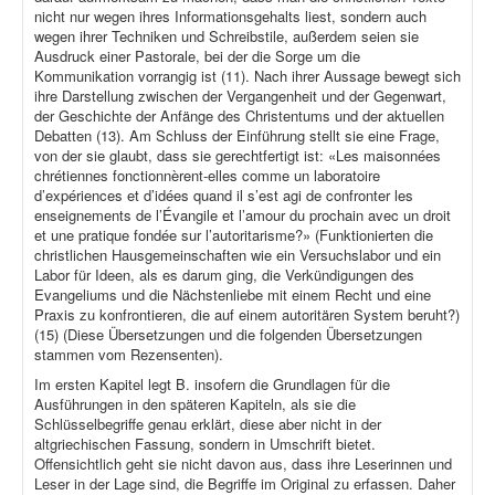
nicht nur wegen ihres Informationsgehalts liest, sondern auch
wegen ihrer Techniken und Schreibstile, außerdem seien sie
Ausdruck einer Pastorale, bei der die Sorge um die
Kommunikation vorrangig ist (11). Nach ihrer Aussage bewegt sich
ihre Darstellung zwischen der Vergangenheit und der Gegenwart,
der Geschichte der Anfänge des Christentums und der aktuellen
Debatten (13). Am Schluss der Einführung stellt sie eine Frage,
von der sie glaubt, dass sie gerechtfertigt ist: «Les maisonnées
chrétiennes fonctionnèrent-elles comme un laboratoire
d’expériences et d’idées quand il s’est agi de confronter les
enseignements de l’Évangile et l’amour du prochain avec un droit
et une pratique fondée sur l’autoritarisme?» (Funktionierten die
christlichen Hausgemeinschaften wie ein Versuchslabor und ein
Labor für Ideen, als es darum ging, die Verkündigungen des
Evangeliums und die Nächstenliebe mit einem Recht und eine
Praxis zu konfrontieren, die auf einem autoritären System beruht?)
(15) (Diese Übersetzungen und die folgenden Übersetzungen
stammen vom Rezensenten).
Im ersten Kapitel legt B. insofern die Grundlagen für die
Ausführungen in den späteren Kapiteln, als sie die
Schlüsselbegriffe genau erklärt, diese aber nicht in der
altgriechischen Fassung, sondern in Umschrift bietet.
Offensichtlich geht sie nicht davon aus, dass ihre Leserinnen und
Leser in der Lage sind, die Begriffe im Original zu erfassen. Daher