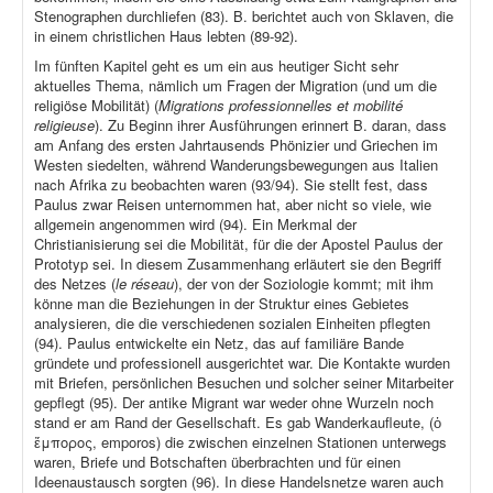
Stenographen durchliefen (83). B. berichtet auch von Sklaven, die
in einem christlichen Haus lebten (89-92).
Im fünften Kapitel geht es um ein aus heutiger Sicht sehr
aktuelles Thema, nämlich um Fragen der Migration (und um die
religiöse Mobilität) (
Migrations professionnelles et mobilité
religieuse
). Zu Beginn ihrer Ausführungen erinnert B. daran, dass
am Anfang des ersten Jahrtausends Phönizier und Griechen im
Westen siedelten, während Wanderungsbewegungen aus Italien
nach Afrika zu beobachten waren (93/94). Sie stellt fest, dass
Paulus zwar Reisen unternommen hat, aber nicht so viele, wie
allgemein angenommen wird (94). Ein Merkmal der
Christianisierung sei die Mobilität, für die der Apostel Paulus der
Prototyp sei. In diesem Zusammenhang erläutert sie den Begriff
des Netzes (
le réseau
), der von der Soziologie kommt; mit ihm
könne man die Beziehungen in der Struktur eines Gebietes
analysieren, die die verschiedenen sozialen Einheiten pflegten
(94). Paulus entwickelte ein Netz, das auf familiäre Bande
gründete und professionell ausgerichtet war. Die Kontakte wurden
mit Briefen, persönlichen Besuchen und solcher seiner Mitarbeiter
gepflegt (95). Der antike Migrant war weder ohne Wurzeln noch
stand er am Rand der Gesellschaft. Es gab Wanderkaufleute, (ὁ
ἔμπορος, emporos) die zwischen einzelnen Stationen unterwegs
waren, Briefe und Botschaften überbrachten und für einen
Ideenaustausch sorgten (96). In diese Handelsnetze waren auch