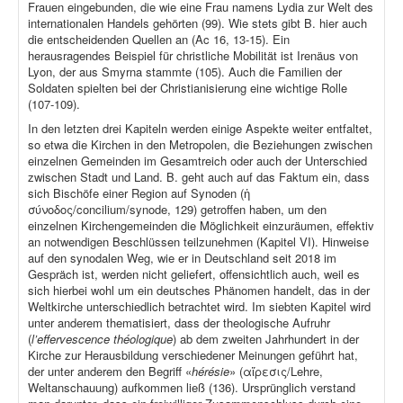
Frauen eingebunden, die wie eine Frau namens Lydia zur Welt des
internationalen Handels gehörten (99). Wie stets gibt B. hier auch
die entscheidenden Quellen an (Ac 16, 13-15). Ein
herausragendes Beispiel für christliche Mobilität ist Irenäus von
Lyon, der aus Smyrna stammte (105). Auch die Familien der
Soldaten spielten bei der Christianisierung eine wichtige Rolle
(107-109).
In den letzten drei Kapiteln werden einige Aspekte weiter entfaltet,
so etwa die Kirchen in den Metropolen, die Beziehungen zwischen
einzelnen Gemeinden im Gesamtreich oder auch der Unterschied
zwischen Stadt und Land. B. geht auch auf das Faktum ein, dass
sich Bischöfe einer Region auf Synoden (ἡ
σύνοδος/concilium/synode, 129) getroffen haben, um den
einzelnen Kirchengemeinden die Möglichkeit einzuräumen, effektiv
an notwendigen Beschlüssen teilzunehmen (Kapitel VI). Hinweise
auf den synodalen Weg, wie er in Deutschland seit 2018 im
Gespräch ist, werden nicht geliefert, offensichtlich auch, weil es
sich hierbei wohl um ein deutsches Phänomen handelt, das in der
Weltkirche unterschiedlich betrachtet wird. Im siebten Kapitel wird
unter anderem thematisiert, dass der theologische Aufruhr
(
l’effervescence théologique
) ab dem zweiten Jahrhundert in der
Kirche zur Herausbildung verschiedener Meinungen geführt hat,
der unter anderem den Begriff «
hérésie
» (αἵρεσις/Lehre,
Weltanschauung) aufkommen ließ (136). Ursprünglich verstand