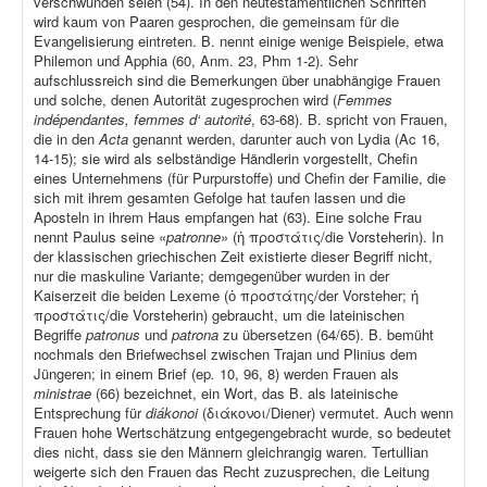
verschwunden seien (54). In den neutestamentlichen Schriften
wird kaum von Paaren gesprochen, die gemeinsam für die
Evangelisierung eintreten. B. nennt einige wenige Beispiele, etwa
Philemon und Apphia (60, Anm. 23, Phm 1-2). Sehr
aufschlussreich sind die Bemerkungen über unabhängige Frauen
und solche, denen Autorität zugesprochen wird (
Femmes
indépendantes, femmes d‘ autorité
, 63-68). B. spricht von Frauen,
die in den
Acta
genannt werden, darunter auch von Lydia (Ac 16,
14-15); sie wird als selbständige Händlerin vorgestellt, Chefin
eines Unternehmens (für Purpurstoffe) und Chefin der Familie, die
sich mit ihrem gesamten Gefolge hat taufen lassen und die
Aposteln in ihrem Haus empfangen hat (63). Eine solche Frau
nennt Paulus seine «
patronne
» (ἡ προστάτις/die Vorsteherin). In
der klassischen griechischen Zeit existierte dieser Begriff nicht,
nur die maskuline Variante; demgegenüber wurden in der
Kaiserzeit die beiden Lexeme (ὁ προστάτης/der Vorsteher; ἡ
προστάτις/die Vorsteherin) gebraucht, um die lateinischen
Begriffe
patronus
und
patrona
zu übersetzen (64/65). B. bemüht
nochmals den Briefwechsel zwischen Trajan und Plinius dem
Jüngeren; in einem Brief (ep
.
10, 96, 8) werden Frauen als
ministrae
(66) bezeichnet, ein Wort, das B. als lateinische
Entsprechung für
diákonoi
(διάκονοι/Diener) vermutet. Auch wenn
Frauen hohe Wertschätzung entgegengebracht wurde, so bedeutet
dies nicht, dass sie den Männern gleichrangig waren. Tertullian
weigerte sich den Frauen das Recht zuzusprechen, die Leitung