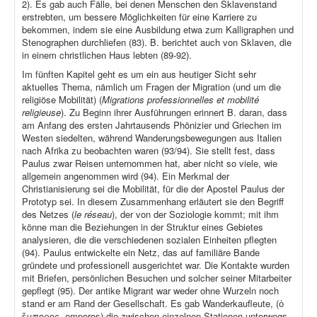
2). Es gab auch Fälle, bei denen Menschen den Sklavenstand
erstrebten, um bessere Möglichkeiten für eine Karriere zu
bekommen, indem sie eine Ausbildung etwa zum Kalligraphen und
Stenographen durchliefen (83). B. berichtet auch von Sklaven, die
in einem christlichen Haus lebten (89-92).
Im fünften Kapitel geht es um ein aus heutiger Sicht sehr
aktuelles Thema, nämlich um Fragen der Migration (und um die
religiöse Mobilität) (
Migrations professionnelles et mobilité
religieuse
). Zu Beginn ihrer Ausführungen erinnert B. daran, dass
am Anfang des ersten Jahrtausends Phönizier und Griechen im
Westen siedelten, während Wanderungsbewegungen aus Italien
nach Afrika zu beobachten waren (93/94). Sie stellt fest, dass
Paulus zwar Reisen unternommen hat, aber nicht so viele, wie
allgemein angenommen wird (94). Ein Merkmal der
Christianisierung sei die Mobilität, für die der Apostel Paulus der
Prototyp sei. In diesem Zusammenhang erläutert sie den Begriff
des Netzes (
le réseau
), der von der Soziologie kommt; mit ihm
könne man die Beziehungen in der Struktur eines Gebietes
analysieren, die die verschiedenen sozialen Einheiten pflegten
(94). Paulus entwickelte ein Netz, das auf familiäre Bande
gründete und professionell ausgerichtet war. Die Kontakte wurden
mit Briefen, persönlichen Besuchen und solcher seiner Mitarbeiter
gepflegt (95). Der antike Migrant war weder ohne Wurzeln noch
stand er am Rand der Gesellschaft. Es gab Wanderkaufleute, (ὁ
ἔμπορος, emporos) die zwischen einzelnen Stationen unterwegs