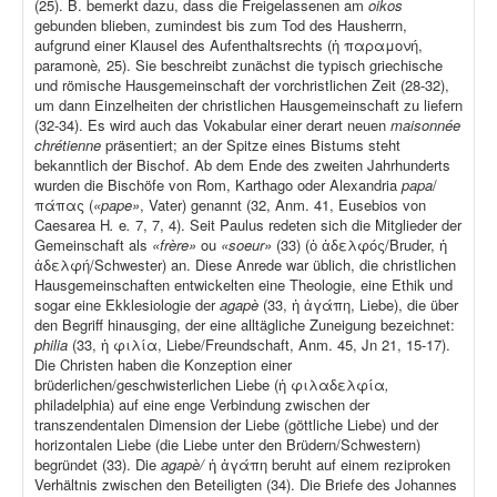
(25). B. bemerkt dazu, dass die Freigelassenen am
oikos
gebunden blieben, zumindest bis zum Tod des Hausherrn,
aufgrund einer Klausel des Aufenthaltsrechts (ἡ παραμονή,
paramonè
,
25). Sie beschreibt zunächst die typisch griechische
und römische Hausgemeinschaft der vorchristlichen Zeit (28-32),
um dann Einzelheiten der christlichen Hausgemeinschaft zu liefern
(32-34). Es wird auch das Vokabular einer derart neuen
maisonnée
chrétienne
präsentiert; an der Spitze eines Bistums steht
bekanntlich der Bischof. Ab dem Ende des zweiten Jahrhunderts
wurden die Bischöfe von Rom, Karthago oder Alexandria
papa
/
πάπας (
«pape»
, Vater) genannt (32, Anm. 41, Eusebios von
Caesarea H
.
e
.
7, 7, 4). Seit Paulus redeten sich die Mitglieder der
Gemeinschaft als
«frère»
ou
«soeur»
(33) (ὁ ἀδελφός/Bruder, ἡ
ἀδελφή/Schwester) an. Diese Anrede war üblich, die christlichen
Hausgemeinschaften entwickelten eine Theologie, eine Ethik und
sogar eine Ekklesiologie der
agapè
(33, ἡ ἀγάπη, Liebe), die über
den Begriff hinausging, der eine alltägliche Zuneigung bezeichnet:
philia
(33, ἡ φιλία, Liebe/Freundschaft, Anm. 45, Jn 21, 15-17).
Die Christen haben die Konzeption einer
brüderlichen/geschwisterlichen Liebe (ἡ φιλαδελφία
,
philadelphia) auf eine enge Verbindung zwischen der
transzendentalen Dimension der Liebe (göttliche Liebe) und der
horizontalen Liebe (die Liebe unter den Brüdern/Schwestern)
begründet (33). Die
agapè/
ἡ ἀγάπη beruht auf einem reziproken
Verhältnis zwischen den Beteiligten (34). Die Briefe des Johannes