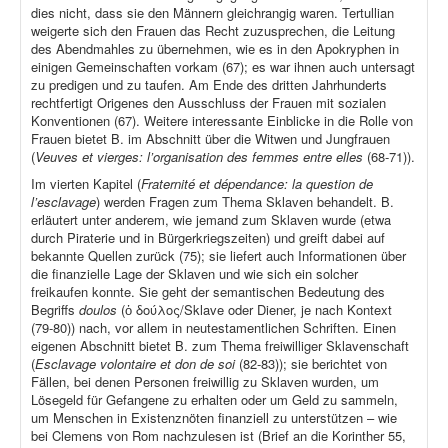
dies nicht, dass sie den Männern gleichrangig waren. Tertullian
weigerte sich den Frauen das Recht zuzusprechen, die Leitung
des Abendmahles zu übernehmen, wie es in den Apokryphen in
einigen Gemeinschaften vorkam (67); es war ihnen auch untersagt
zu predigen und zu taufen. Am Ende des dritten Jahrhunderts
rechtfertigt Origenes den Ausschluss der Frauen mit sozialen
Konventionen (67). Weitere interessante Einblicke in die Rolle von
Frauen bietet B. im Abschnitt über die Witwen und Jungfrauen
(
Veuves et vierges: l’organisation des femmes entre elles
(68-71)).
Im vierten Kapitel (
Fraternité et dépendance: la question de
l’esclavage
) werden Fragen zum Thema Sklaven behandelt. B.
erläutert unter anderem, wie jemand zum Sklaven wurde (etwa
durch Piraterie und in Bürgerkriegszeiten) und greift dabei auf
bekannte Quellen zurück (75); sie liefert auch Informationen über
die finanzielle Lage der Sklaven und wie sich ein solcher
freikaufen konnte. Sie geht der semantischen Bedeutung des
Begriffs
doulos
(ὁ δούλος/Sklave oder Diener, je nach Kontext
(79-80)) nach, vor allem in neutestamentlichen Schriften. Einen
eigenen Abschnitt bietet B. zum Thema freiwilliger Sklavenschaft
(
Esclavage volontaire et don de soi
(82-83)); sie berichtet von
Fällen, bei denen Personen freiwillig zu Sklaven wurden, um
Lösegeld für Gefangene zu erhalten oder um Geld zu sammeln,
um Menschen in Existenznöten finanziell zu unterstützen – wie
bei Clemens von Rom nachzulesen ist (Brief an die Korinther 55,