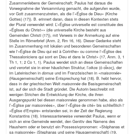
Zusammenlebens der Gemeinschaft; Paulus hat daraus die
Vorwegnahme der Versammlung gemacht, die aufgerufen wurde,
vor Gott zusammenzutreten, als die l’«Église de Dieu» (Kirche
Gottes) (17)). B. erinnert daran, dass in diesen Kontexten stets
der Plural verwendet wird: L’«Église universelle est constituée des
«Églises du Christ»» (die universelle Kirche besteht aus
Gemeinden Christi (17)), mit Verweis in der Anmerkung auf eine
Stelle im Römerbrief (Anm. 2, Rm 16, 16). Dieser Gedanke steht
im Zusammenhang mit lokalen und besonderen Gemeinschaften
wie l‘«Église de Dieu qui est à Corinthe» ou comme l‘«Église des
Thessaloniciens qui sont en Dieu et dans le Christ» (17, Anm. 3, 1
Th 1, 1; 2 Co 1, 1). Paulus wendet sich an diese Gemeinschaften
und verortet sie in einer häuslichen Struktur, l’
oikos
(ὁ οἶκος)
,
der
im Lateinischen in
domus
und im Französischen in «
maisonnée
»
(Hausgemeinschaft) seine Entsprechung hat (18). B. hebt hervor,
dass in der griechischen Welt
maisonnée
die Basisgemeinschaft
ist, auf der sich die Stadt gründet. Die Autorin beschreibt mit
wenigen Strichen die Entwicklung der Kirche, die ihren
Ausgangspunkt bei diesen
maisonnées
genommen habe, also als
l’«Église par maisonnées», über l’«Église de cité» bis schließlich l‘
«Église d‘Empire» entstanden sei, in der Zeit der Regierung
Konstantins (18). Interessanterweise verwendet Paulus, wenn er
sich an eine Gemeinde wendet, den Genitiv des Namens des
Hausherrn oder er benutzt ein Possessivpronomen: «Stéphanas et
sa maisonnée» (Stephanas und seine Hausgemeinschaft) (19,