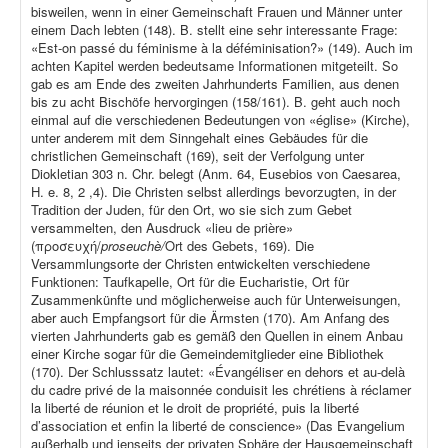
bisweilen, wenn in einer Gemeinschaft Frauen und Männer unter
einem Dach lebten (148). B. stellt eine sehr interessante Frage:
«Est-on passé du féminisme à la déféminisation?» (149). Auch im
achten Kapitel werden bedeutsame Informationen mitgeteilt. So
gab es am Ende des zweiten Jahrhunderts Familien, aus denen
bis zu acht Bischöfe hervorgingen (158/161). B. geht auch noch
einmal auf die verschiedenen Bedeutungen von «église» (Kirche),
unter anderem mit dem Sinngehalt eines Gebäudes für die
christlichen Gemeinschaft (169), seit der Verfolgung unter
Diokletian 303 n. Chr. belegt (Anm. 64, Eusebios von Caesarea,
H. e. 8, 2 ,4). Die Christen selbst allerdings bevorzugten, in der
Tradition der Juden, für den Ort, wo sie sich zum Gebet
versammelten, den Ausdruck «lieu de prière»
(προσευχή/
proseuchè/
Ort des Gebets, 169). Die
Versammlungsorte der Christen entwickelten verschiedene
Funktionen: Taufkapelle, Ort für die Eucharistie, Ort für
Zusammenkünfte und möglicherweise auch für Unterweisungen,
aber auch Empfangsort für die Ärmsten (170). Am Anfang des
vierten Jahrhunderts gab es gemäß den Quellen in einem Anbau
einer Kirche sogar für die Gemeindemitglieder eine Bibliothek
(170). Der Schlusssatz lautet: «Évangéliser en dehors et au-delà
du cadre privé de la maisonnée conduisit les chrétiens à réclamer
la liberté de réunion et le droit de propriété, puis la liberté
d’association et enfin la liberté de conscience» (Das Evangelium
außerhalb und jenseits der privaten Sphäre der Hausgemeinschaft