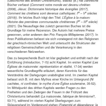
(Geschichte des antiken Christentums). Baslez (B.) hat zahlreiche
Bücher verfasst (
Comment notre monde est devenu chrétien
(2008), Jésus: Dictionnaire historique des évangiles (2017),
er
e
Comment les chrétiens sont devenus catholiques: I
– V
siècles
(2019))
. Ihr letztes Buch trägt den Titel:
L’Église à la maison:
er
e
Histoire des premières communautés chrétiennes (I
– III
siècle)
(2021).
Die Neuauflage des zuletzt genannten Buches ist die
Grundlage für meine Rezension. Die Autorin hat mehrere Preise
gewonnen, unter anderem den
Prix François-Millepierres (2017).
In
ihren Publikationen befasst sie sich vorwiegend mit den Religionen
der griechisch-römischen Welt und untersucht die Strukturen der
religiösen Gemeinschaften und die Verankerung in den
verschiedenen Netzwerken.
Das zu besprechende Buch ist klar gegliedert und enthält nach der
Einführung (
Introduction,
7-15
)
acht Kapitel. Im ersten Kapitel (
Les
Églises de maisonnée: représentation et réalité,
17-34) werden
wesentliche Grundbegriffe erläutert, deren Kenntnis für das
Verständnis der Darlegungen unabdingbar sind. Im zweiten Kapitel
befasst sich B. mit dem Mythos einer Kirche im Untergrund (
Ni
cachées, ni confinées: le mythe d’une Église souterraine
, 35-52).
Im Mittelpunkt des dritten Kapitels werden Fragen zu den
Freiheiten und den Zwängen der Frauen in der Frühzeit des
Christentums behandelt (
La maisonnée, fabrique de féminisme
?,
53-71), während im vierten Kapitel Überlegungen zum
Sklavenstand im Vordergrund stehen (
Fraternité et dépendance: la