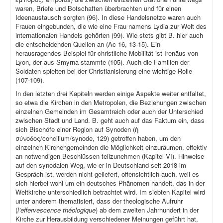
waren, Briefe und Botschaften überbrachten und für einen
Ideenaustausch sorgten (96). In diese Handelsnetze waren auch
Frauen eingebunden, die wie eine Frau namens Lydia zur Welt des
internationalen Handels gehörten (99). Wie stets gibt B. hier auch
die entscheidenden Quellen an (Ac 16, 13-15). Ein
herausragendes Beispiel für christliche Mobilität ist Irenäus von
Lyon, der aus Smyrna stammte (105). Auch die Familien der
Soldaten spielten bei der Christianisierung eine wichtige Rolle
(107-109).
In den letzten drei Kapiteln werden einige Aspekte weiter entfaltet,
so etwa die Kirchen in den Metropolen, die Beziehungen zwischen
einzelnen Gemeinden im Gesamtreich oder auch der Unterschied
zwischen Stadt und Land. B. geht auch auf das Faktum ein, dass
sich Bischöfe einer Region auf Synoden (ἡ
σύνοδος/concilium/synode, 129) getroffen haben, um den
einzelnen Kirchengemeinden die Möglichkeit einzuräumen, effektiv
an notwendigen Beschlüssen teilzunehmen (Kapitel VI). Hinweise
auf den synodalen Weg, wie er in Deutschland seit 2018 im
Gespräch ist, werden nicht geliefert, offensichtlich auch, weil es
sich hierbei wohl um ein deutsches Phänomen handelt, das in der
Weltkirche unterschiedlich betrachtet wird. Im siebten Kapitel wird
unter anderem thematisiert, dass der theologische Aufruhr
(
l’effervescence théologique
) ab dem zweiten Jahrhundert in der
Kirche zur Herausbildung verschiedener Meinungen geführt hat,