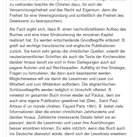
zu verkünden brachte die Christen dazu, für sich die
Versammlungsfreiheit und das Recht auf Eigentum, dann die
Freiheit für eine Vereinsgründung und schließlich die Freiheit des
Gewissens zu beanspruchen).
Als Fazit ergibt sich, dass B. einen nachvollziehbaren Aufbau des
Buches und eine klare Strukturierung der einzelnen Kapitel
realisiert hat. Es werden entscheidende Grundbegriffe erläutert. B.
greift auf wichtige französische und englische Publikationen
zurück. Sie kennt sehr genau die christlichen Quellen, sowohl die
neutestamentlichen Schriften als auch die Texte der Kirchenväter;
darüber hinaus beruft sie sich in ihren Darlegungen auch auf
pagane Autoren und auf Rechtsquellen. Auffällig ist ihre Strategie,
Fragen zu formulieren, die dann auch beantwortet werden.
Möglicherweise will sie damit die Leserinnen und Leser zur
Mitarbeit und zum Mitdenken auffordern. Die altgriechischen
Schlüsselbegriffe werden lediglich in Umschrift offeriert. B.
verweist im gesamten Buch immer wieder auf Paulus, dem sie
auch eine eigene Publikation gewidmet hat (Dies., Saint Paul.
Artisan d’ un monde chrétien. Fayard Paris 1991). B. bietet viele
Informationen über die ersten christlichen Jahrhunderte und
darüber hinaus. Zahlreiche interessante Details liefert sie
en
passant
, damit die Leserinnen und Leser ihre Ausführungen
besser einordnen können. Es wäre nützlich, wenn das Buch auch
ins Deutsche übersetzt würde, damit sich der Leserkreis erweitern