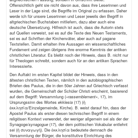
Offensichtlich geht sie nicht davon aus, dass ihre Leserinnen und
Leser in der Lage sind, die Begriffe im Original zu erfassen. Daher
werde ich für unsere Leserinnen und Leser jeweils den Begriff in
altgriechischen Buchstaben mitliefern, dazu aber auch eine
deutsche Übersetzung. Hilfreich ist auch, dass die Autorin stets
auf Quellen verweist, sei es auf die Texte des Neuen Testaments,
sei es auf Schriften der Kirchenväter, aber auch auf pagane
Textstellen. Damit erhalten ihre Aussagen ein wissenschaftliches
Fundament und zeigen übrigens ihre enorme Kenntnis der antiken
christlichen Literatur. Es bleibt noch der Hinweis, dass B. nicht nur
für Theologen schreibt, sondern auch für an den antiken Sprachen
Interessierte.
Den Auftakt im ersten Kapitel bildet der Hinweis, dass in den
ältesten christlichen Texten, nämlich in den autobiographischen
Briefen des Paulus, die in den 50er Jahren auf Griechisch verfasst
wurden, die Gemeinschaft der Schüler Christi erscheint, basierend
auf dem Begriff: Versammlung (
«rassemblement»
, 17), im
Ursprungssinn des Wortes
ekklesia
(17) (ἡ
ἐκκλησία/Einzelgemeinde, Kirche). B. weist darauf hin, dass der
Apostel Paulus als erster diesen technischen Begriff in einem
religiösen Kontext verwendet, der weniger allgemein sei als der der
Synagoge/
synagogue
(17), der dem politischen Vokabular entlehnt
sei (ἡ συναγωγή). Die ἐκκλησία bedeutete demnach die
Versammlung der Bürger, die konstitutive Einrichtung des