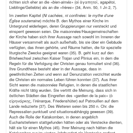
richten sich eher an die
«bien-aimés»
(οἱ ἀγαπητοί, agapétoi,
Lieblinge/Geliebte) als an die
«frères»
(34, Anm. 50, 1 Jn 2, 7).
Im zweiten Kapitel (
Ni cachées, ni confinées: le mythe d’une
Église souterraine
) möchte B. den Mythos einer Kirche im
Untergrund widerlegen, deren Gruppierungen nur versteckt und
einsperrt gewesen seien. Die
maisonnées/
Hausgemeinschaften
der Kirche haben sich ihrer Aussage nach sowohl im Inneren der
Häuser versammelt als auch außerhalb, bis sie über ein Gebäude
verfügten, das ihnen gehörte, und Räume hatten, die für spezielle
liturgische Zwecke geeignet waren (35). B. geht kurz auf den
Briefwechsel zwischen Kaiser Trajan und Plinius ein, in dem die
Regeln für die Verfolgung der Christen genau formuliert sind (36).
Ihre Grundthese besteht aber in der Aussage, dass in
gewöhnlichen Zeiten und wenn auf Denunziation verzichtet wurde
die Christen ein normales Leben führen konnten (37). Aus ihrer
Sicht waren die
maisonnées
Refugien, in denen die staatlichen
Kräfte nicht tätig wurden. Sie vertritt die Meinung, dass sich in
östlichen Städten das Eingreifen des «gardien de la paix» (ὁ
εἰρηνάρκης, l’irénarque, Friedenshüter) auf Patrouillen auf dem
Lande reduzierte (37). Des Weiteren seien bis 250 n. Chr. die
Repressalien punktuell und situationsabhängig gewesen (39).
Auch die Rolle der Katakomben, in denen angeblich
Eucharistiefeiern stattgefunden hätten oder als Verstecke dienten,
hält sie für einen Mythos (45). Ihrer Meinung nach hätten die
Katakomben nur im vierten Jahrhundert als Verstecke gedient,