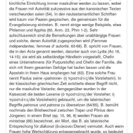
kirchliche Einrichtung immer maskuliner werden zu lassen, wobei
die Frauen mit Autorität sukzessive aus den kanonischen Texten
verschwunden seien (54). In den neutestamentlichen Schriften
wird kaum von Paaren gesprochen, die gemeinsam für die
Evangelisierung eintreten. B. nennt einige wenige Beispiele, etwa
Philemon und Apphia (60, Anm. 23, Phm 1-2). Sehr
aufschlussreich sind die Bemerkungen über unabhängige Frauen
und solche, denen Autorität zugesprochen wird (
Femmes
indépendantes, femmes d‘ autorité
, 63-68). B. spricht von Frauen,
die in den
Acta
genannt werden, darunter auch von Lydia (Ac 16,
14-15); sie wird als selbständige Händlerin vorgestellt, Chefin
eines Unternehmens (für Purpurstoffe) und Chefin der Familie, die
sich mit ihrem gesamten Gefolge hat taufen lassen und die
Aposteln in ihrem Haus empfangen hat (63). Eine solche Frau
nennt Paulus seine «
patronne
» (ἡ προστάτις/die Vorsteherin). In
der klassischen griechischen Zeit existierte dieser Begriff nicht,
nur die maskuline Variante; demgegenüber wurden in der
Kaiserzeit die beiden Lexeme (ὁ προστάτης/der Vorsteher; ἡ
προστάτις/die Vorsteherin) gebraucht, um die lateinischen
Begriffe
patronus
und
patrona
zu übersetzen (64/65). B. bemüht
nochmals den Briefwechsel zwischen Trajan und Plinius dem
Jüngeren; in einem Brief (ep
.
10, 96, 8) werden Frauen als
ministrae
(66) bezeichnet, ein Wort, das B. als lateinische
Entsprechung für
diákonoi
(διάκονοι/Diener) vermutet. Auch wenn
Frauen hohe Wertschätzung entgegengebracht wurde, so bedeutet