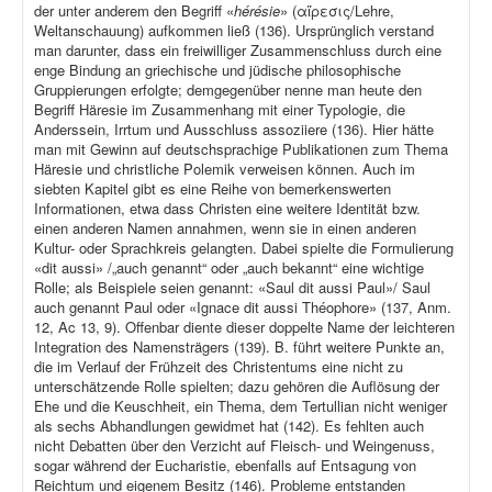
der unter anderem den Begriff «
hérésie
» (αἵρεσις/Lehre,
Weltanschauung) aufkommen ließ (136). Ursprünglich verstand
man darunter, dass ein freiwilliger Zusammenschluss durch eine
enge Bindung an griechische und jüdische philosophische
Gruppierungen erfolgte; demgegenüber nenne man heute den
Begriff Häresie im Zusammenhang mit einer Typologie, die
Anderssein, Irrtum und Ausschluss assoziiere (136). Hier hätte
man mit Gewinn auf deutschsprachige Publikationen zum Thema
Häresie und christliche Polemik verweisen können. Auch im
siebten Kapitel gibt es eine Reihe von bemerkenswerten
Informationen, etwa dass Christen eine weitere Identität bzw.
einen anderen Namen annahmen, wenn sie in einen anderen
Kultur- oder Sprachkreis gelangten. Dabei spielte die Formulierung
«dit aussi» /„auch genannt“ oder „auch bekannt“ eine wichtige
Rolle; als Beispiele seien genannt: «Saul dit aussi Paul»/ Saul
auch genannt Paul oder «Ignace dit aussi Théophore» (137, Anm.
12, Ac 13, 9). Offenbar diente dieser doppelte Name der leichteren
Integration des Namensträgers (139). B. führt weitere Punkte an,
die im Verlauf der Frühzeit des Christentums eine nicht zu
unterschätzende Rolle spielten; dazu gehören die Auflösung der
Ehe und die Keuschheit, ein Thema, dem Tertullian nicht weniger
als sechs Abhandlungen gewidmet hat (142). Es fehlten auch
nicht Debatten über den Verzicht auf Fleisch- und Weingenuss,
sogar während der Eucharistie, ebenfalls auf Entsagung von
Reichtum und eigenem Besitz (146). Probleme entstanden