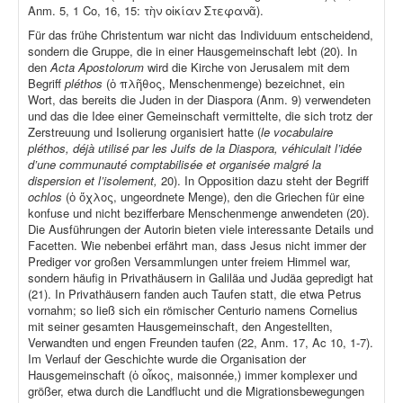
Anm. 5, 1 Co, 16, 15: τὴν οἰκίαν Στεφανᾶ).
Für das frühe Christentum war nicht das Individuum entscheidend,
sondern die Gruppe, die in einer Hausgemeinschaft lebt (20). In
den
Acta Apostolorum
wird die Kirche von Jerusalem mit dem
Begriff
pléthos
(ὁ πλῆθος, Menschenmenge) bezeichnet, ein
Wort, das bereits die Juden in der Diaspora (Anm. 9) verwendeten
und das die Idee einer Gemeinschaft vermittelte, die sich trotz der
Zerstreuung und Isolierung organisiert hatte (
le vocabulaire
pléthos, déjà utilisé par les Juifs de la Diaspora, véhiculait l’idée
d’une communauté comptabilisée et organisée malgré la
dispersion et l’isolement,
20). In Opposition dazu steht der Begriff
ochlos
(ὁ ὄχλος, ungeordnete Menge), den die Griechen für eine
konfuse und nicht bezifferbare Menschenmenge anwendeten (20).
Die Ausführungen der Autorin bieten viele interessante Details und
Facetten. Wie nebenbei erfährt man, dass Jesus nicht immer der
Prediger vor großen Versammlungen unter freiem Himmel war,
sondern häufig in Privathäusern in Galiläa und Judäa gepredigt hat
(21). In Privathäusern fanden auch Taufen statt, die etwa Petrus
vornahm; so ließ sich ein römischer Centurio namens Cornelius
mit seiner gesamten Hausgemeinschaft, den Angestellten,
Verwandten und engen Freunden taufen (22, Anm. 17, Ac 10, 1-7).
Im Verlauf der Geschichte wurde die Organisation der
Hausgemeinschaft (ὁ οἶκος, maisonnée,) immer komplexer und
größer, etwa durch die Landflucht und die Migrationsbewegungen