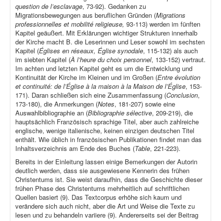
question de l’esclavage
, 73-92). Gedanken zu
Migrationsbewegungen aus beruflichen Gründen (
Migrations
professionnelles et mobilité religieuse,
93-113) werden im fünften
Kapitel geäußert. Mit Erklärungen wichtiger Strukturen innerhalb
der Kirche macht B. die Leserinnen und Leser sowohl im sechsten
Kapitel (
Églises en réseaux, Église synodale
, 115-132) als auch
im siebten Kapitel (
À l’heure du choix personnel
, 133-152) vertraut.
Im achten und letzten Kapitel geht es um die Entwicklung und
Kontinuität der Kirche im Kleinen und im Großen (
Entre évolution
et continuité: de l’Église à la maison à la Maison de l’Église
, 153-
171). Daran schließen sich eine Zusammenfassung (
Conclusion
,
173-180), die Anmerkungen (
Notes
, 181-207) sowie eine
Auswahlbibliographie an (
Bibliographie sélective
, 209-219), die
hauptsächlich Französisch sprachige Titel, aber auch zahlreiche
englische, wenige italienische, keinen einzigen deutschen Titel
enthält. Wie üblich in französischen Publikationen findet man das
Inhaltsverzeichnis am Ende des Buches (
Table
, 221-223).
Bereits in der Einleitung lassen einige Bemerkungen der Autorin
deutlich werden, dass sie ausgewiesene Kennerin des frühen
Christentums ist. Sie weist daraufhin, dass die Geschichte dieser
frühen Phase des Christentums mehrheitlich auf schriftlichen
Quellen basiert (9). Das Textcorpus erhöhe sich kaum und
verändere sich auch nicht, aber die Art und Weise die Texte zu
lesen und zu behandeln variiere (9). Andererseits sei der Beitrag