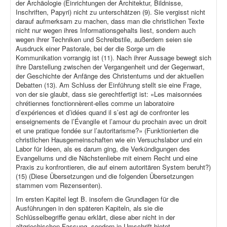
der Archäologie (Einrichtungen der Architektur, Bildnisse,
Inschriften, Papyri) nicht zu unterschätzen (9). Sie vergisst nicht
darauf aufmerksam zu machen, dass man die christlichen Texte
nicht nur wegen ihres Informationsgehalts liest, sondern auch
wegen ihrer Techniken und Schreibstile, außerdem seien sie
Ausdruck einer Pastorale, bei der die Sorge um die
Kommunikation vorrangig ist (11). Nach ihrer Aussage bewegt sich
ihre Darstellung zwischen der Vergangenheit und der Gegenwart,
der Geschichte der Anfänge des Christentums und der aktuellen
Debatten (13). Am Schluss der Einführung stellt sie eine Frage,
von der sie glaubt, dass sie gerechtfertigt ist: «Les maisonnées
chrétiennes fonctionnèrent-elles comme un laboratoire
d’expériences et d’idées quand il s’est agi de confronter les
enseignements de l’Évangile et l’amour du prochain avec un droit
et une pratique fondée sur l’autoritarisme?» (Funktionierten die
christlichen Hausgemeinschaften wie ein Versuchslabor und ein
Labor für Ideen, als es darum ging, die Verkündigungen des
Evangeliums und die Nächstenliebe mit einem Recht und eine
Praxis zu konfrontieren, die auf einem autoritären System beruht?)
(15) (Diese Übersetzungen und die folgenden Übersetzungen
stammen vom Rezensenten).
Im ersten Kapitel legt B. insofern die Grundlagen für die
Ausführungen in den späteren Kapiteln, als sie die
Schlüsselbegriffe genau erklärt, diese aber nicht in der
altgriechischen Fassung, sondern in Umschrift bietet.