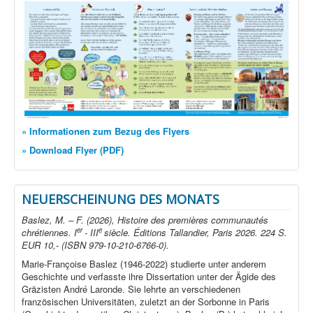
» Informationen zum Bezug des Flyers
» Download Flyer (PDF)
NEUERSCHEINUNG DES MONATS
Baslez, M. – F. (2026), Histoire des premières communautés
er
e
chrétiennes. I
- III
siècle. Éditions Tallandier, Paris 2026. 224 S.
EUR 10,- (ISBN 979-10-210-6766-0).
Marie-Françoise Baslez (1946-2022) studierte unter anderem
Geschichte und verfasste ihre Dissertation unter der Ägide des
Gräzisten André Laronde. Sie lehrte an verschiedenen
französischen Universitäten, zuletzt an der Sorbonne in Paris