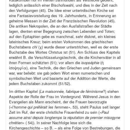
lediglich anlässlich einer Bischofswahl, und dies in der Zeit nach
den Verfolgungen (45). Die Idee einer unterirdischen Kirche sei
eine Fantasievorstellung des 19. Jahrhunderts, in Erinnerung an
geheime Messen in der Zeit der Französischen Revolution (45).
Die antiken Nekropolen, die an den Ausfallstraßen der Städte
lagen, dienten einer Begegnung zwischen Lebenden und Toten;
auf den Epitaphien gebe es manchmal, sehr diskret, ein kleines
lateinisches Kreuz; beim ersten Vorkommen des griechischen
Buchstabens
chi
(χ) wurde dieser unterstrichen, weil es der erste
Buchstabe des Wortes Christus ist (51). Am Schluss des Kapitels
erwähnt B. die Verschlüsselungstechnik, die die Kirchenväter in all
ihren Formen schätzten (51); vor allem die
isopséphie
(ἡ
ἰσοψηφία), eine Technik, die den Griechen und Juden gemeinsam
war, war beliebt: sie gab jedem Wort einen numerischen und
symbolischen Wert und basierte auf der Addition der Werte, die
jedem Buchstaben zukommt (51/52).
Im dritten Kapitel (
La maisonnée, fabrique de féminisme
?) stehen
Aspekte der Rolle der Frau im Vordergrund. Während Jesus in den
Evangelien als Mann erscheint, der die Frauen bevorzugte
(«
l’homme qui préférait les femmes»
, 53), steht Paulus seit langer
Zeit im Ruf, der erste christliche Frauenfeind zu sein («
Paul
assume ainsi depuis longtemps la réputation de premier misogyne
chrétien»
( 54)). In seiner Nachfolge lese sich die
Kirchengeschichte – so B. – als eine Folge von Bestrebungen, die