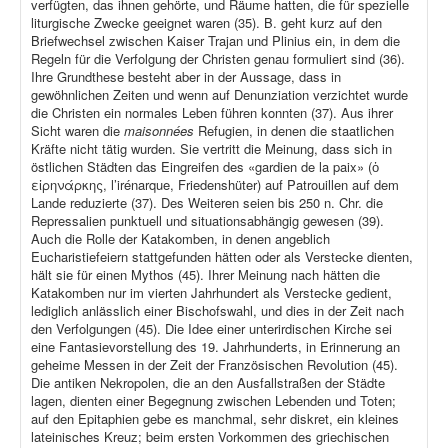
verfügten, das ihnen gehörte, und Räume hatten, die für spezielle
liturgische Zwecke geeignet waren (35). B. geht kurz auf den
Briefwechsel zwischen Kaiser Trajan und Plinius ein, in dem die
Regeln für die Verfolgung der Christen genau formuliert sind (36).
Ihre Grundthese besteht aber in der Aussage, dass in
gewöhnlichen Zeiten und wenn auf Denunziation verzichtet wurde
die Christen ein normales Leben führen konnten (37). Aus ihrer
Sicht waren die
maisonnées
Refugien, in denen die staatlichen
Kräfte nicht tätig wurden. Sie vertritt die Meinung, dass sich in
östlichen Städten das Eingreifen des «gardien de la paix» (ὁ
εἰρηνάρκης, l’irénarque, Friedenshüter) auf Patrouillen auf dem
Lande reduzierte (37). Des Weiteren seien bis 250 n. Chr. die
Repressalien punktuell und situationsabhängig gewesen (39).
Auch die Rolle der Katakomben, in denen angeblich
Eucharistiefeiern stattgefunden hätten oder als Verstecke dienten,
hält sie für einen Mythos (45). Ihrer Meinung nach hätten die
Katakomben nur im vierten Jahrhundert als Verstecke gedient,
lediglich anlässlich einer Bischofswahl, und dies in der Zeit nach
den Verfolgungen (45). Die Idee einer unterirdischen Kirche sei
eine Fantasievorstellung des 19. Jahrhunderts, in Erinnerung an
geheime Messen in der Zeit der Französischen Revolution (45).
Die antiken Nekropolen, die an den Ausfallstraßen der Städte
lagen, dienten einer Begegnung zwischen Lebenden und Toten;
auf den Epitaphien gebe es manchmal, sehr diskret, ein kleines
lateinisches Kreuz; beim ersten Vorkommen des griechischen