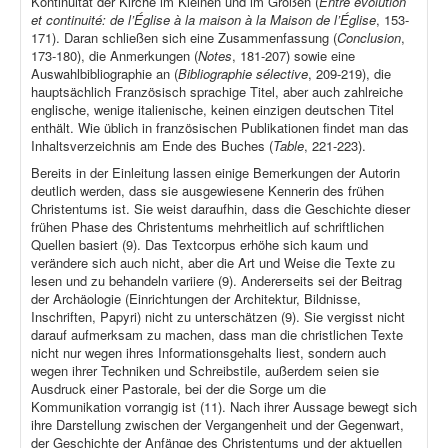
Kontinuität der Kirche im Kleinen und im Großen (
Entre évolution
et continuité: de l’Église à la maison à la Maison de l’Église
, 153-
171). Daran schließen sich eine Zusammenfassung (
Conclusion
,
173-180), die Anmerkungen (
Notes
, 181-207) sowie eine
Auswahlbibliographie an (
Bibliographie sélective
, 209-219), die
hauptsächlich Französisch sprachige Titel, aber auch zahlreiche
englische, wenige italienische, keinen einzigen deutschen Titel
enthält. Wie üblich in französischen Publikationen findet man das
Inhaltsverzeichnis am Ende des Buches (
Table
, 221-223).
Bereits in der Einleitung lassen einige Bemerkungen der Autorin
deutlich werden, dass sie ausgewiesene Kennerin des frühen
Christentums ist. Sie weist daraufhin, dass die Geschichte dieser
frühen Phase des Christentums mehrheitlich auf schriftlichen
Quellen basiert (9). Das Textcorpus erhöhe sich kaum und
verändere sich auch nicht, aber die Art und Weise die Texte zu
lesen und zu behandeln variiere (9). Andererseits sei der Beitrag
der Archäologie (Einrichtungen der Architektur, Bildnisse,
Inschriften, Papyri) nicht zu unterschätzen (9). Sie vergisst nicht
darauf aufmerksam zu machen, dass man die christlichen Texte
nicht nur wegen ihres Informationsgehalts liest, sondern auch
wegen ihrer Techniken und Schreibstile, außerdem seien sie
Ausdruck einer Pastorale, bei der die Sorge um die
Kommunikation vorrangig ist (11). Nach ihrer Aussage bewegt sich
ihre Darstellung zwischen der Vergangenheit und der Gegenwart,
der Geschichte der Anfänge des Christentums und der aktuellen