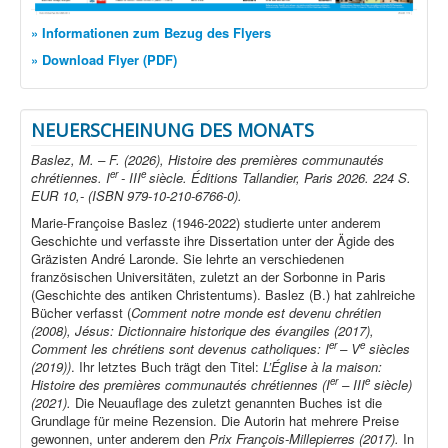
» Informationen zum Bezug des Flyers
» Download Flyer (PDF)
NEUERSCHEINUNG DES MONATS
Baslez, M. – F. (2026), Histoire des premières communautés
er
e
chrétiennes. I
- III
siècle. Éditions Tallandier, Paris 2026. 224 S.
EUR 10,- (ISBN 979-10-210-6766-0).
Marie-Françoise Baslez (1946-2022) studierte unter anderem
Geschichte und verfasste ihre Dissertation unter der Ägide des
Gräzisten André Laronde. Sie lehrte an verschiedenen
französischen Universitäten, zuletzt an der Sorbonne in Paris
(Geschichte des antiken Christentums). Baslez (B.) hat zahlreiche
Bücher verfasst (
Comment notre monde est devenu chrétien
(2008), Jésus: Dictionnaire historique des évangiles (2017),
er
e
Comment les chrétiens sont devenus catholiques: I
– V
siècles
(2019))
. Ihr letztes Buch trägt den Titel:
L’Église à la maison:
er
e
Histoire des premières communautés chrétiennes (I
– III
siècle)
(2021).
Die Neuauflage des zuletzt genannten Buches ist die
Grundlage für meine Rezension. Die Autorin hat mehrere Preise
gewonnen, unter anderem den
Prix François-Millepierres (2017).
In