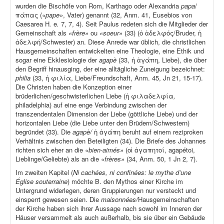
wurden die Bischöfe von Rom, Karthago oder Alexandria
papa
/
πάπας (
«pape»
, Vater) genannt (32, Anm. 41, Eusebios von
Caesarea H
.
e
.
7, 7, 4). Seit Paulus redeten sich die Mitglieder der
Gemeinschaft als
«frère»
ou
«soeur»
(33) (ὁ ἀδελφός/Bruder, ἡ
ἀδελφή/Schwester) an. Diese Anrede war üblich, die christlichen
Hausgemeinschaften entwickelten eine Theologie, eine Ethik und
sogar eine Ekklesiologie der
agapè
(33, ἡ ἀγάπη, Liebe), die über
den Begriff hinausging, der eine alltägliche Zuneigung bezeichnet:
philia
(33, ἡ φιλία, Liebe/Freundschaft, Anm. 45, Jn 21, 15-17).
Die Christen haben die Konzeption einer
brüderlichen/geschwisterlichen Liebe (ἡ φιλαδελφία
,
philadelphia) auf eine enge Verbindung zwischen der
transzendentalen Dimension der Liebe (göttliche Liebe) und der
horizontalen Liebe (die Liebe unter den Brüdern/Schwestern)
begründet (33). Die
agapè/
ἡ ἀγάπη beruht auf einem reziproken
Verhältnis zwischen den Beteiligten (34). Die Briefe des Johannes
richten sich eher an die
«bien-aimés»
(οἱ ἀγαπητοί, agapétoi,
Lieblinge/Geliebte) als an die
«frères»
(34, Anm. 50, 1 Jn 2, 7).
Im zweiten Kapitel (
Ni cachées, ni confinées: le mythe d’une
Église souterraine
) möchte B. den Mythos einer Kirche im
Untergrund widerlegen, deren Gruppierungen nur versteckt und
einsperrt gewesen seien. Die
maisonnées/
Hausgemeinschaften
der Kirche haben sich ihrer Aussage nach sowohl im Inneren der
Häuser versammelt als auch außerhalb, bis sie über ein Gebäude