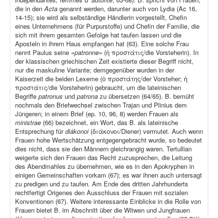
die in den
Acta
genannt werden, darunter auch von Lydia (Ac 16,
14-15); sie wird als selbständige Händlerin vorgestellt, Chefin
eines Unternehmens (für Purpurstoffe) und Chefin der Familie, die
sich mit ihrem gesamten Gefolge hat taufen lassen und die
Aposteln in ihrem Haus empfangen hat (63). Eine solche Frau
nennt Paulus seine «
patronne
» (ἡ προστάτις/die Vorsteherin). In
der klassischen griechischen Zeit existierte dieser Begriff nicht,
nur die maskuline Variante; demgegenüber wurden in der
Kaiserzeit die beiden Lexeme (ὁ προστάτης/der Vorsteher; ἡ
προστάτις/die Vorsteherin) gebraucht, um die lateinischen
Begriffe
patronus
und
patrona
zu übersetzen (64/65). B. bemüht
nochmals den Briefwechsel zwischen Trajan und Plinius dem
Jüngeren; in einem Brief (ep
.
10, 96, 8) werden Frauen als
ministrae
(66) bezeichnet, ein Wort, das B. als lateinische
Entsprechung für
diákonoi
(διάκονοι/Diener) vermutet. Auch wenn
Frauen hohe Wertschätzung entgegengebracht wurde, so bedeutet
dies nicht, dass sie den Männern gleichrangig waren. Tertullian
weigerte sich den Frauen das Recht zuzusprechen, die Leitung
des Abendmahles zu übernehmen, wie es in den Apokryphen in
einigen Gemeinschaften vorkam (67); es war ihnen auch untersagt
zu predigen und zu taufen. Am Ende des dritten Jahrhunderts
rechtfertigt Origenes den Ausschluss der Frauen mit sozialen
Konventionen (67). Weitere interessante Einblicke in die Rolle von
Frauen bietet B. im Abschnitt über die Witwen und Jungfrauen