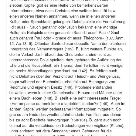
siebten Kapitel gibt es eine Reihe von bemerkenswerten
Informationen, etwa dass Christen eine weitere Identität bzw.
einen anderen Namen annahmen, wenn sie in einen anderen
Kultur- oder Sprachkreis gelangten. Dabei spielte die Formulierung
«dit aussi» /„auch genannt“ oder „auch bekannt“ eine wichtige
Rolle; als Beispiele seien genannt: «Saul dit aussi Paul»/ Saul
auch genannt Paul oder «Ignace dit aussi Théophore» (137, Anm.
12, Ac 13, 9). Offenbar diente dieser doppelte Name der leichteren
Integration des Namensträgers (139). B. führt weitere Punkte an,
die im Verlauf der Frühzeit des Christentums eine nicht zu
unterschätzende Rolle spielten; dazu gehören die Auflösung der
Ehe und die Keuschheit, ein Thema, dem Tertullian nicht weniger
als sechs Abhandlungen gewidmet hat (142). Es fehlten auch
nicht Debatten über den Verzicht auf Fleisch- und Weingenuss,
sogar während der Eucharistie, ebenfalls auf Entsagung von
Reichtum und eigenem Besitz (146). Probleme entstanden
bisweilen, wenn in einer Gemeinschaft Frauen und Männer unter
einem Dach lebten (148). B. stellt eine sehr interessante Frage:
«Est-on passé du féminisme à la déféminisation?» (149). Auch im
achten Kapitel werden bedeutsame Informationen mitgeteilt. So
gab es am Ende des zweiten Jahrhunderts Familien, aus denen
bis zu acht Bischöfe hervorgingen (158/161). B. geht auch noch
einmal auf die verschiedenen Bedeutungen von «église» (Kirche),
unter anderem mit dem Sinngehalt eines Gebäudes für die