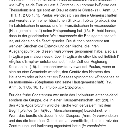
wie l‘«Église de Dieu qui est à Corinthe» ou comme l‘«Église des
Thessaloniciens qui sont en Dieu et dans le Christ» (17, Anm. 3, 1
Th 1, 1; 2 Co 1, 1). Paulus wendet sich an diese Gemeinschaften
und verortet sie in einer häuslichen Struktur, l’
oikos
(ὁ οἶκος)
,
der
im Lateinischen in
domus
und im Französischen in «
maisonnée
»
(Hausgemeinschaft) seine Entsprechung hat (18). B. hebt hervor,
dass in der griechischen Welt
maisonnée
die Basisgemeinschaft
ist, auf der sich die Stadt gründet. Die Autorin beschreibt mit
wenigen Strichen die Entwicklung der Kirche, die ihren
Ausgangspunkt bei diesen
maisonnées
genommen habe, also als
l’«Église par maisonnées», über l’«Église de cité» bis schließlich l‘
«Église d‘Empire» entstanden sei, in der Zeit der Regierung
Konstantins (18). Interessanterweise verwendet Paulus, wenn er
sich an eine Gemeinde wendet, den Genitiv des Namens des
Hausherrn oder er benutzt ein Possessivpronomen: «Stéphanas et
sa maisonnée» (Stephanas und seine Hausgemeinschaft) (19,
Anm. 5, 1 Co, 16, 15: τὴν οἰκίαν Στεφανᾶ).
Für das frühe Christentum war nicht das Individuum entscheidend,
sondern die Gruppe, die in einer Hausgemeinschaft lebt (20). In
den
Acta Apostolorum
wird die Kirche von Jerusalem mit dem
Begriff
pléthos
(ὁ πλῆθος, Menschenmenge) bezeichnet, ein
Wort, das bereits die Juden in der Diaspora (Anm. 9) verwendeten
und das die Idee einer Gemeinschaft vermittelte, die sich trotz der
Zerstreuung und Isolierung organisiert hatte (
le vocabulaire