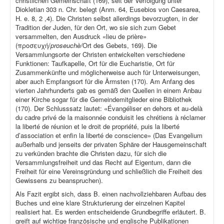
christlichen Gemeinschaft (169), seit der Verfolgung unter
Diokletian 303 n. Chr. belegt (Anm. 64, Eusebios von Caesarea,
H. e. 8, 2 ,4). Die Christen selbst allerdings bevorzugten, in der
Tradition der Juden, für den Ort, wo sie sich zum Gebet
versammelten, den Ausdruck «lieu de prière»
(προσευχή/
proseuchè/
Ort des Gebets, 169). Die
Versammlungsorte der Christen entwickelten verschiedene
Funktionen: Taufkapelle, Ort für die Eucharistie, Ort für
Zusammenkünfte und möglicherweise auch für Unterweisungen,
aber auch Empfangsort für die Ärmsten (170). Am Anfang des
vierten Jahrhunderts gab es gemäß den Quellen in einem Anbau
einer Kirche sogar für die Gemeindemitglieder eine Bibliothek
(170). Der Schlusssatz lautet: «Évangéliser en dehors et au-delà
du cadre privé de la maisonnée conduisit les chrétiens à réclamer
la liberté de réunion et le droit de propriété, puis la liberté
d’association et enfin la liberté de conscience» (Das Evangelium
außerhalb und jenseits der privaten Sphäre der Hausgemeinschaft
zu verkünden brachte die Christen dazu, für sich die
Versammlungsfreiheit und das Recht auf Eigentum, dann die
Freiheit für eine Vereinsgründung und schließlich die Freiheit des
Gewissens zu beanspruchen).
Als Fazit ergibt sich, dass B. einen nachvollziehbaren Aufbau des
Buches und eine klare Strukturierung der einzelnen Kapitel
realisiert hat. Es werden entscheidende Grundbegriffe erläutert. B.
greift auf wichtige französische und englische Publikationen