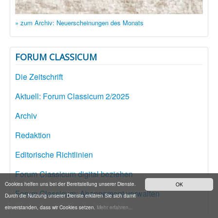
» zum Archiv: Neuerscheinungen des Monats
FORUM CLASSICUM
Die Zeitschrift
Aktuell: Forum Classicum 2/2025
Archiv
Redaktion
Editorische Richtlinien
Forum Classicum digital beziehen
Cookies helfen uns bei der Bereitstellung unserer Dienste.
OK
Forum Classicum: Abonnement verwalten
Durch die Nutzung unserer Dienste erklären Sie sich damit
einverstanden, dass wir Cookies setzen.
Mehr erfahren...