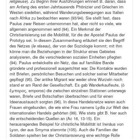
religieuse
). Zu Beginn ihrer Ausführungen erinnert B. daran, dass
am Anfang des ersten Jahrtausends Phönizier und Griechen im
Westen siedelten, während Wanderungsbewegungen aus Italien
nach Afrika zu beobachten waren (93/94). Sie stellt fest, dass
Paulus zwar Reisen unternommen hat, aber nicht so viele, wie
allgemein angenommen wird (94). Ein Merkmal der
Christianisierung sei die Mobilität, für die der Apostel Paulus der
Prototyp sei. In diesem Zusammenhang erläutert sie den Begriff
des Netzes (
le réseau
), der von der Soziologie kommt; mit ihm
könne man die Beziehungen in der Struktur eines Gebietes
analysieren, die die verschiedenen sozialen Einheiten pflegten
(94). Paulus entwickelte ein Netz, das auf familiäre Bande
gründete und professionell ausgerichtet war. Die Kontakte wurden
mit Briefen, persönlichen Besuchen und solcher seiner Mitarbeiter
gepflegt (95). Der antike Migrant war weder ohne Wurzeln noch
stand er am Rand der Gesellschaft. Es gab Wanderkaufleute, (ὁ
ἔμπορος, emporos) die zwischen einzelnen Stationen unterwegs
waren, Briefe und Botschaften überbrachten und für einen
Ideenaustausch sorgten (96). In diese Handelsnetze waren auch
Frauen eingebunden, die wie eine Frau namens Lydia zur Welt des
internationalen Handels gehörten (99). Wie stets gibt B. hier auch
die entscheidenden Quellen an (Ac 16, 13-15). Ein
herausragendes Beispiel für christliche Mobilität ist Irenäus von
Lyon, der aus Smyrna stammte (105). Auch die Familien der
Soldaten spielten bei der Christianisierung eine wichtige Rolle