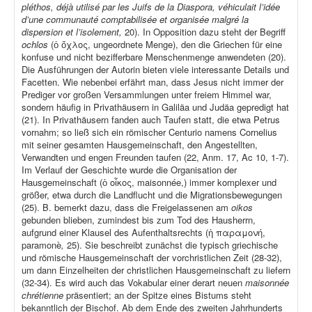
pléthos, déjà utilisé par les Juifs de la Diaspora, véhiculait l’idée
d’une communauté comptabilisée et organisée malgré la
dispersion et l’isolement,
20). In Opposition dazu steht der Begriff
ochlos
(ὁ ὄχλος, ungeordnete Menge), den die Griechen für eine
konfuse und nicht bezifferbare Menschenmenge anwendeten (20).
Die Ausführungen der Autorin bieten viele interessante Details und
Facetten. Wie nebenbei erfährt man, dass Jesus nicht immer der
Prediger vor großen Versammlungen unter freiem Himmel war,
sondern häufig in Privathäusern in Galiläa und Judäa gepredigt hat
(21). In Privathäusern fanden auch Taufen statt, die etwa Petrus
vornahm; so ließ sich ein römischer Centurio namens Cornelius
mit seiner gesamten Hausgemeinschaft, den Angestellten,
Verwandten und engen Freunden taufen (22, Anm. 17, Ac 10, 1-7).
Im Verlauf der Geschichte wurde die Organisation der
Hausgemeinschaft (ὁ οἶκος, maisonnée,) immer komplexer und
größer, etwa durch die Landflucht und die Migrationsbewegungen
(25). B. bemerkt dazu, dass die Freigelassenen am
oikos
gebunden blieben, zumindest bis zum Tod des Hausherrn,
aufgrund einer Klausel des Aufenthaltsrechts (ἡ παραμονή,
paramonè
,
25). Sie beschreibt zunächst die typisch griechische
und römische Hausgemeinschaft der vorchristlichen Zeit (28-32),
um dann Einzelheiten der christlichen Hausgemeinschaft zu liefern
(32-34). Es wird auch das Vokabular einer derart neuen
maisonnée
chrétienne
präsentiert; an der Spitze eines Bistums steht
bekanntlich der Bischof. Ab dem Ende des zweiten Jahrhunderts