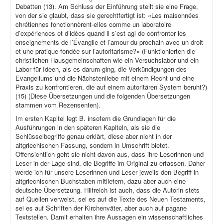
Debatten (13). Am Schluss der Einführung stellt sie eine Frage,
von der sie glaubt, dass sie gerechtfertigt ist: «Les maisonnées
chrétiennes fonctionnèrent-elles comme un laboratoire
d’expériences et d’idées quand il s’est agi de confronter les
enseignements de l’Évangile et l’amour du prochain avec un droit
et une pratique fondée sur l’autoritarisme?» (Funktionierten die
christlichen Hausgemeinschaften wie ein Versuchslabor und ein
Labor für Ideen, als es darum ging, die Verkündigungen des
Evangeliums und die Nächstenliebe mit einem Recht und eine
Praxis zu konfrontieren, die auf einem autoritären System beruht?)
(15) (Diese Übersetzungen und die folgenden Übersetzungen
stammen vom Rezensenten).
Im ersten Kapitel legt B. insofern die Grundlagen für die
Ausführungen in den späteren Kapiteln, als sie die
Schlüsselbegriffe genau erklärt, diese aber nicht in der
altgriechischen Fassung, sondern in Umschrift bietet.
Offensichtlich geht sie nicht davon aus, dass ihre Leserinnen und
Leser in der Lage sind, die Begriffe im Original zu erfassen. Daher
werde ich für unsere Leserinnen und Leser jeweils den Begriff in
altgriechischen Buchstaben mitliefern, dazu aber auch eine
deutsche Übersetzung. Hilfreich ist auch, dass die Autorin stets
auf Quellen verweist, sei es auf die Texte des Neuen Testaments,
sei es auf Schriften der Kirchenväter, aber auch auf pagane
Textstellen. Damit erhalten ihre Aussagen ein wissenschaftliches