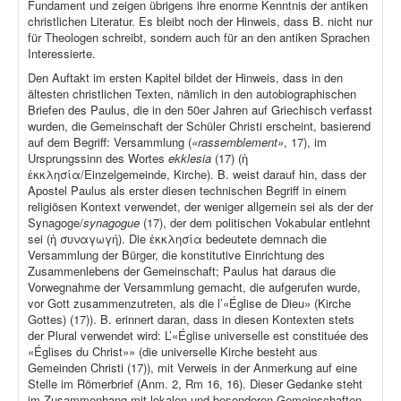
Fundament und zeigen übrigens ihre enorme Kenntnis der antiken
christlichen Literatur. Es bleibt noch der Hinweis, dass B. nicht nur
für Theologen schreibt, sondern auch für an den antiken Sprachen
Interessierte.
Den Auftakt im ersten Kapitel bildet der Hinweis, dass in den
ältesten christlichen Texten, nämlich in den autobiographischen
Briefen des Paulus, die in den 50er Jahren auf Griechisch verfasst
wurden, die Gemeinschaft der Schüler Christi erscheint, basierend
auf dem Begriff: Versammlung (
«rassemblement»
, 17), im
Ursprungssinn des Wortes
ekklesia
(17) (ἡ
ἐκκλησία/Einzelgemeinde, Kirche). B. weist darauf hin, dass der
Apostel Paulus als erster diesen technischen Begriff in einem
religiösen Kontext verwendet, der weniger allgemein sei als der der
Synagoge/
synagogue
(17), der dem politischen Vokabular entlehnt
sei (ἡ συναγωγή). Die ἐκκλησία bedeutete demnach die
Versammlung der Bürger, die konstitutive Einrichtung des
Zusammenlebens der Gemeinschaft; Paulus hat daraus die
Vorwegnahme der Versammlung gemacht, die aufgerufen wurde,
vor Gott zusammenzutreten, als die l’«Église de Dieu» (Kirche
Gottes) (17)). B. erinnert daran, dass in diesen Kontexten stets
der Plural verwendet wird: L’«Église universelle est constituée des
«Églises du Christ»» (die universelle Kirche besteht aus
Gemeinden Christi (17)), mit Verweis in der Anmerkung auf eine
Stelle im Römerbrief (Anm. 2, Rm 16, 16). Dieser Gedanke steht
im Zusammenhang mit lokalen und besonderen Gemeinschaften