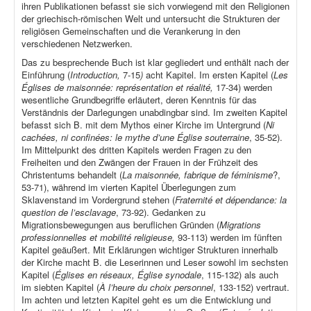
ihren Publikationen befasst sie sich vorwiegend mit den Religionen
der griechisch-römischen Welt und untersucht die Strukturen der
religiösen Gemeinschaften und die Verankerung in den
verschiedenen Netzwerken.
Das zu besprechende Buch ist klar gegliedert und enthält nach der
Einführung (
Introduction,
7-15
)
acht Kapitel. Im ersten Kapitel (
Les
Églises de maisonnée: représentation et réalité,
17-34) werden
wesentliche Grundbegriffe erläutert, deren Kenntnis für das
Verständnis der Darlegungen unabdingbar sind. Im zweiten Kapitel
befasst sich B. mit dem Mythos einer Kirche im Untergrund (
Ni
cachées, ni confinées: le mythe d’une Église souterraine
, 35-52).
Im Mittelpunkt des dritten Kapitels werden Fragen zu den
Freiheiten und den Zwängen der Frauen in der Frühzeit des
Christentums behandelt (
La maisonnée, fabrique de féminisme
?,
53-71), während im vierten Kapitel Überlegungen zum
Sklavenstand im Vordergrund stehen (
Fraternité et dépendance: la
question de l’esclavage
, 73-92). Gedanken zu
Migrationsbewegungen aus beruflichen Gründen (
Migrations
professionnelles et mobilité religieuse,
93-113) werden im fünften
Kapitel geäußert. Mit Erklärungen wichtiger Strukturen innerhalb
der Kirche macht B. die Leserinnen und Leser sowohl im sechsten
Kapitel (
Églises en réseaux, Église synodale
, 115-132) als auch
im siebten Kapitel (
À l’heure du choix personnel
, 133-152) vertraut.
Im achten und letzten Kapitel geht es um die Entwicklung und