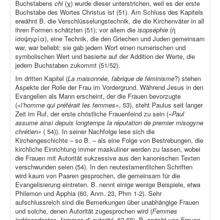
Buchstabens
chi
(χ) wurde dieser unterstrichen, weil es der erste
Buchstabe des Wortes Christus ist (51). Am Schluss des Kapitels
erwähnt B. die Verschlüsselungstechnik, die die Kirchenväter in all
ihren Formen schätzten (51); vor allem die
isopséphie
(ἡ
ἰσοψηφία), eine Technik, die den Griechen und Juden gemeinsam
war, war beliebt: sie gab jedem Wort einen numerischen und
symbolischen Wert und basierte auf der Addition der Werte, die
jedem Buchstaben zukommt (51/52).
Im dritten Kapitel (
La maisonnée, fabrique de féminisme
?) stehen
Aspekte der Rolle der Frau im Vordergrund. Während Jesus in den
Evangelien als Mann erscheint, der die Frauen bevorzugte
(«
l’homme qui préférait les femmes»
, 53), steht Paulus seit langer
Zeit im Ruf, der erste christliche Frauenfeind zu sein («
Paul
assume ainsi depuis longtemps la réputation de premier misogyne
chrétien»
( 54)). In seiner Nachfolge lese sich die
Kirchengeschichte – so B. – als eine Folge von Bestrebungen, die
kirchliche Einrichtung immer maskuliner werden zu lassen, wobei
die Frauen mit Autorität sukzessive aus den kanonischen Texten
verschwunden seien (54). In den neutestamentlichen Schriften
wird kaum von Paaren gesprochen, die gemeinsam für die
Evangelisierung eintreten. B. nennt einige wenige Beispiele, etwa
Philemon und Apphia (60, Anm. 23, Phm 1-2). Sehr
aufschlussreich sind die Bemerkungen über unabhängige Frauen
und solche, denen Autorität zugesprochen wird (
Femmes
indépendantes, femmes d‘ autorité
, 63-68). B. spricht von Frauen,