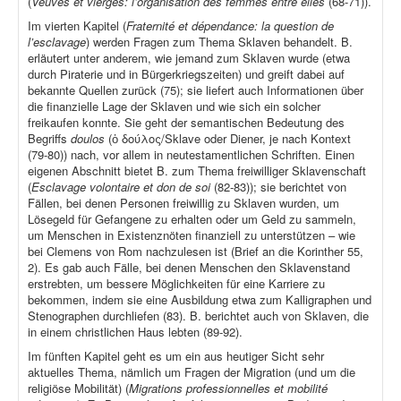
(
Veuves et vierges: l’organisation des femmes entre elles
(68-71)).
Im vierten Kapitel (
Fraternité et dépendance: la question de
l’esclavage
) werden Fragen zum Thema Sklaven behandelt. B.
erläutert unter anderem, wie jemand zum Sklaven wurde (etwa
durch Piraterie und in Bürgerkriegszeiten) und greift dabei auf
bekannte Quellen zurück (75); sie liefert auch Informationen über
die finanzielle Lage der Sklaven und wie sich ein solcher
freikaufen konnte. Sie geht der semantischen Bedeutung des
Begriffs
doulos
(ὁ δούλος/Sklave oder Diener, je nach Kontext
(79-80)) nach, vor allem in neutestamentlichen Schriften. Einen
eigenen Abschnitt bietet B. zum Thema freiwilliger Sklavenschaft
(
Esclavage volontaire et don de soi
(82-83)); sie berichtet von
Fällen, bei denen Personen freiwillig zu Sklaven wurden, um
Lösegeld für Gefangene zu erhalten oder um Geld zu sammeln,
um Menschen in Existenznöten finanziell zu unterstützen – wie
bei Clemens von Rom nachzulesen ist (Brief an die Korinther 55,
2). Es gab auch Fälle, bei denen Menschen den Sklavenstand
erstrebten, um bessere Möglichkeiten für eine Karriere zu
bekommen, indem sie eine Ausbildung etwa zum Kalligraphen und
Stenographen durchliefen (83). B. berichtet auch von Sklaven, die
in einem christlichen Haus lebten (89-92).
Im fünften Kapitel geht es um ein aus heutiger Sicht sehr
aktuelles Thema, nämlich um Fragen der Migration (und um die
religiöse Mobilität) (
Migrations professionnelles et mobilité