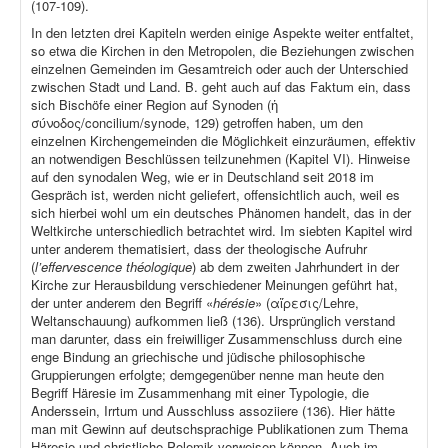
(107-109).
In den letzten drei Kapiteln werden einige Aspekte weiter entfaltet,
so etwa die Kirchen in den Metropolen, die Beziehungen zwischen
einzelnen Gemeinden im Gesamtreich oder auch der Unterschied
zwischen Stadt und Land. B. geht auch auf das Faktum ein, dass
sich Bischöfe einer Region auf Synoden (ἡ
σύνοδος/concilium/synode, 129) getroffen haben, um den
einzelnen Kirchengemeinden die Möglichkeit einzuräumen, effektiv
an notwendigen Beschlüssen teilzunehmen (Kapitel VI). Hinweise
auf den synodalen Weg, wie er in Deutschland seit 2018 im
Gespräch ist, werden nicht geliefert, offensichtlich auch, weil es
sich hierbei wohl um ein deutsches Phänomen handelt, das in der
Weltkirche unterschiedlich betrachtet wird. Im siebten Kapitel wird
unter anderem thematisiert, dass der theologische Aufruhr
(
l’effervescence théologique
) ab dem zweiten Jahrhundert in der
Kirche zur Herausbildung verschiedener Meinungen geführt hat,
der unter anderem den Begriff «
hérésie
» (αἵρεσις/Lehre,
Weltanschauung) aufkommen ließ (136). Ursprünglich verstand
man darunter, dass ein freiwilliger Zusammenschluss durch eine
enge Bindung an griechische und jüdische philosophische
Gruppierungen erfolgte; demgegenüber nenne man heute den
Begriff Häresie im Zusammenhang mit einer Typologie, die
Anderssein, Irrtum und Ausschluss assoziiere (136). Hier hätte
man mit Gewinn auf deutschsprachige Publikationen zum Thema
Häresie und christliche Polemik verweisen können. Auch im