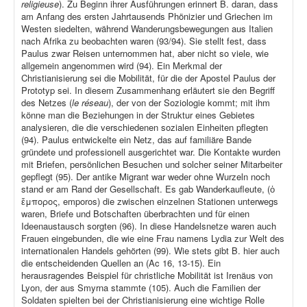
religieuse
). Zu Beginn ihrer Ausführungen erinnert B. daran, dass
am Anfang des ersten Jahrtausends Phönizier und Griechen im
Westen siedelten, während Wanderungsbewegungen aus Italien
nach Afrika zu beobachten waren (93/94). Sie stellt fest, dass
Paulus zwar Reisen unternommen hat, aber nicht so viele, wie
allgemein angenommen wird (94). Ein Merkmal der
Christianisierung sei die Mobilität, für die der Apostel Paulus der
Prototyp sei. In diesem Zusammenhang erläutert sie den Begriff
des Netzes (
le réseau
), der von der Soziologie kommt; mit ihm
könne man die Beziehungen in der Struktur eines Gebietes
analysieren, die die verschiedenen sozialen Einheiten pflegten
(94). Paulus entwickelte ein Netz, das auf familiäre Bande
gründete und professionell ausgerichtet war. Die Kontakte wurden
mit Briefen, persönlichen Besuchen und solcher seiner Mitarbeiter
gepflegt (95). Der antike Migrant war weder ohne Wurzeln noch
stand er am Rand der Gesellschaft. Es gab Wanderkaufleute, (ὁ
ἔμπορος, emporos) die zwischen einzelnen Stationen unterwegs
waren, Briefe und Botschaften überbrachten und für einen
Ideenaustausch sorgten (96). In diese Handelsnetze waren auch
Frauen eingebunden, die wie eine Frau namens Lydia zur Welt des
internationalen Handels gehörten (99). Wie stets gibt B. hier auch
die entscheidenden Quellen an (Ac 16, 13-15). Ein
herausragendes Beispiel für christliche Mobilität ist Irenäus von
Lyon, der aus Smyrna stammte (105). Auch die Familien der
Soldaten spielten bei der Christianisierung eine wichtige Rolle