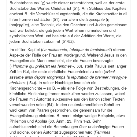
Buchstabens
chi
(χ) wurde dieser unterstrichen, weil es der erste
Buchstabe des Wortes Christus ist (51). Am Schluss des Kapitels
erwähnt B. die Verschlüsselungstechnik, die die Kirchenväter in all
ihren Formen schätzten (51); vor allem die
isopséphie
(ἡ
ἰσοψηφία), eine Technik, die den Griechen und Juden gemeinsam
war, war beliebt: sie gab jedem Wort einen numerischen und
symbolischen Wert und basierte auf der Addition der Werte, die
jedem Buchstaben zukommt (51/52).
Im dritten Kapitel (
La maisonnée, fabrique de féminisme
?) stehen
Aspekte der Rolle der Frau im Vordergrund. Während Jesus in den
Evangelien als Mann erscheint, der die Frauen bevorzugte
(«
l’homme qui préférait les femmes»
, 53), steht Paulus seit langer
Zeit im Ruf, der erste christliche Frauenfeind zu sein («
Paul
assume ainsi depuis longtemps la réputation de premier misogyne
chrétien»
( 54)). In seiner Nachfolge lese sich die
Kirchengeschichte – so B. – als eine Folge von Bestrebungen, die
kirchliche Einrichtung immer maskuliner werden zu lassen, wobei
die Frauen mit Autorität sukzessive aus den kanonischen Texten
verschwunden seien (54). In den neutestamentlichen Schriften
wird kaum von Paaren gesprochen, die gemeinsam für die
Evangelisierung eintreten. B. nennt einige wenige Beispiele, etwa
Philemon und Apphia (60, Anm. 23, Phm 1-2). Sehr
aufschlussreich sind die Bemerkungen über unabhängige Frauen
und solche, denen Autorität zugesprochen wird (
Femmes