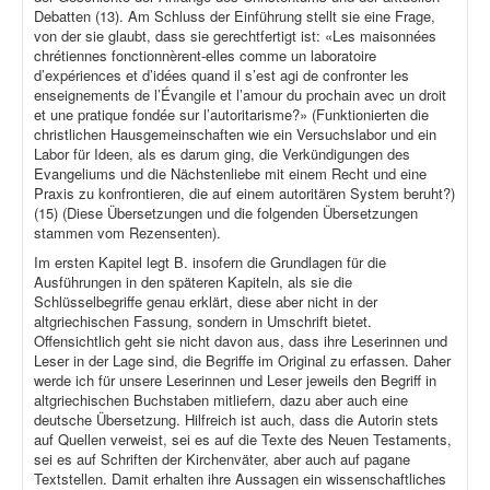
Debatten (13). Am Schluss der Einführung stellt sie eine Frage,
von der sie glaubt, dass sie gerechtfertigt ist: «Les maisonnées
chrétiennes fonctionnèrent-elles comme un laboratoire
d’expériences et d’idées quand il s’est agi de confronter les
enseignements de l’Évangile et l’amour du prochain avec un droit
et une pratique fondée sur l’autoritarisme?» (Funktionierten die
christlichen Hausgemeinschaften wie ein Versuchslabor und ein
Labor für Ideen, als es darum ging, die Verkündigungen des
Evangeliums und die Nächstenliebe mit einem Recht und eine
Praxis zu konfrontieren, die auf einem autoritären System beruht?)
(15) (Diese Übersetzungen und die folgenden Übersetzungen
stammen vom Rezensenten).
Im ersten Kapitel legt B. insofern die Grundlagen für die
Ausführungen in den späteren Kapiteln, als sie die
Schlüsselbegriffe genau erklärt, diese aber nicht in der
altgriechischen Fassung, sondern in Umschrift bietet.
Offensichtlich geht sie nicht davon aus, dass ihre Leserinnen und
Leser in der Lage sind, die Begriffe im Original zu erfassen. Daher
werde ich für unsere Leserinnen und Leser jeweils den Begriff in
altgriechischen Buchstaben mitliefern, dazu aber auch eine
deutsche Übersetzung. Hilfreich ist auch, dass die Autorin stets
auf Quellen verweist, sei es auf die Texte des Neuen Testaments,
sei es auf Schriften der Kirchenväter, aber auch auf pagane
Textstellen. Damit erhalten ihre Aussagen ein wissenschaftliches