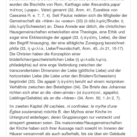
wurden die Bischöfe von Rom, Karthago oder Alexandria
papa
/
πάπας (
«pape»
, Vater) genannt (32, Anm. 41, Eusebios von
Caesarea H
.
e
.
7, 7, 4). Seit Paulus redeten sich die Mitglieder der
Gemeinschaft als
«frère»
ou
«soeur»
(33) (ὁ ἀδελφός/Bruder, ἡ
ἀδελφή/Schwester) an. Diese Anrede war üblich, die christlichen
Hausgemeinschaften entwickelten eine Theologie, eine Ethik und
sogar eine Ekklesiologie der
agapè
(33, ἡ ἀγάπη, Liebe), die über
den Begriff hinausging, der eine alltägliche Zuneigung bezeichnet:
philia
(33, ἡ φιλία, Liebe/Freundschaft, Anm. 45, Jn 21, 15-17).
Die Christen haben die Konzeption einer
brüderlichen/geschwisterlichen Liebe (ἡ φιλαδελφία
,
philadelphia) auf eine enge Verbindung zwischen der
transzendentalen Dimension der Liebe (göttliche Liebe) und der
horizontalen Liebe (die Liebe unter den Brüdern/Schwestern)
begründet (33). Die
agapè/
ἡ ἀγάπη beruht auf einem reziproken
Verhältnis zwischen den Beteiligten (34). Die Briefe des Johannes
richten sich eher an die
«bien-aimés»
(οἱ ἀγαπητοί, agapétoi,
Lieblinge/Geliebte) als an die
«frères»
(34, Anm. 50, 1 Jn 2, 7).
Im zweiten Kapitel (
Ni cachées, ni confinées: le mythe d’une
Église souterraine
) möchte B. den Mythos einer Kirche im
Untergrund widerlegen, deren Gruppierungen nur versteckt und
einsperrt gewesen seien. Die
maisonnées/
Hausgemeinschaften
der Kirche haben sich ihrer Aussage nach sowohl im Inneren der
Häuser versammelt als auch außerhalb, bis sie über ein Gebäude