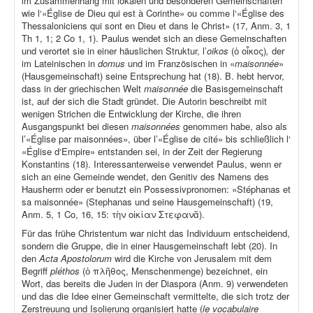
im Zusammenhang mit lokalen und besonderen Gemeinschaften
wie l‘«Église de Dieu qui est à Corinthe» ou comme l‘«Église des
Thessaloniciens qui sont en Dieu et dans le Christ» (17, Anm. 3, 1
Th 1, 1; 2 Co 1, 1). Paulus wendet sich an diese Gemeinschaften
und verortet sie in einer häuslichen Struktur, l’
oikos
(ὁ οἶκος)
,
der
im Lateinischen in
domus
und im Französischen in «
maisonnée
»
(Hausgemeinschaft) seine Entsprechung hat (18). B. hebt hervor,
dass in der griechischen Welt
maisonnée
die Basisgemeinschaft
ist, auf der sich die Stadt gründet. Die Autorin beschreibt mit
wenigen Strichen die Entwicklung der Kirche, die ihren
Ausgangspunkt bei diesen
maisonnées
genommen habe, also als
l’«Église par maisonnées», über l’«Église de cité» bis schließlich l‘
«Église d‘Empire» entstanden sei, in der Zeit der Regierung
Konstantins (18). Interessanterweise verwendet Paulus, wenn er
sich an eine Gemeinde wendet, den Genitiv des Namens des
Hausherrn oder er benutzt ein Possessivpronomen: «Stéphanas et
sa maisonnée» (Stephanas und seine Hausgemeinschaft) (19,
Anm. 5, 1 Co, 16, 15: τὴν οἰκίαν Στεφανᾶ).
Für das frühe Christentum war nicht das Individuum entscheidend,
sondern die Gruppe, die in einer Hausgemeinschaft lebt (20). In
den
Acta Apostolorum
wird die Kirche von Jerusalem mit dem
Begriff
pléthos
(ὁ πλῆθος, Menschenmenge) bezeichnet, ein
Wort, das bereits die Juden in der Diaspora (Anm. 9) verwendeten
und das die Idee einer Gemeinschaft vermittelte, die sich trotz der
Zerstreuung und Isolierung organisiert hatte (
le vocabulaire