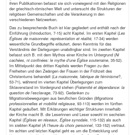
ihren Publikationen befasst sie sich vorwiegend mit den Religionen
der griechisch-römischen Welt und untersucht die Strukturen der
religiösen Gemeinschaften und die Verankerung in den
verschiedenen Netzwerken.
Das zu besprechende Buch ist klar gegliedert und enthält nach der
Einführung (
Introduction,
7-15
)
acht Kapitel. Im ersten Kapitel (
Les
Églises de maisonnée: représentation et réalité,
17-34) werden
wesentliche Grundbegriffe erläutert, deren Kenntnis für das
Verständnis der Darlegungen unabdingbar sind. Im zweiten Kapitel
befasst sich B. mit dem Mythos einer Kirche im Untergrund (
Ni
cachées, ni confinées: le mythe d’une Église souterraine
, 35-52).
Im Mittelpunkt des dritten Kapitels werden Fragen zu den
Freiheiten und den Zwängen der Frauen in der Frühzeit des
Christentums behandelt (
La maisonnée, fabrique de féminisme
?,
53-71), während im vierten Kapitel Überlegungen zum
Sklavenstand im Vordergrund stehen (
Fraternité et dépendance: la
question de l’esclavage
, 73-92). Gedanken zu
Migrationsbewegungen aus beruflichen Gründen (
Migrations
professionnelles et mobilité religieuse,
93-113) werden im fünften
Kapitel geäußert. Mit Erklärungen wichtiger Strukturen innerhalb
der Kirche macht B. die Leserinnen und Leser sowohl im sechsten
Kapitel (
Églises en réseaux, Église synodale
, 115-132) als auch
im siebten Kapitel (
À l’heure du choix personnel
, 133-152) vertraut.
Im achten und letzten Kapitel geht es um die Entwicklung und