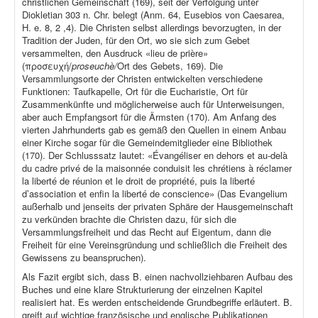
christlichen Gemeinschaft (169), seit der Verfolgung unter
Diokletian 303 n. Chr. belegt (Anm. 64, Eusebios von Caesarea,
H. e. 8, 2 ,4). Die Christen selbst allerdings bevorzugten, in der
Tradition der Juden, für den Ort, wo sie sich zum Gebet
versammelten, den Ausdruck «lieu de prière»
(προσευχή/
proseuchè/
Ort des Gebets, 169). Die
Versammlungsorte der Christen entwickelten verschiedene
Funktionen: Taufkapelle, Ort für die Eucharistie, Ort für
Zusammenkünfte und möglicherweise auch für Unterweisungen,
aber auch Empfangsort für die Ärmsten (170). Am Anfang des
vierten Jahrhunderts gab es gemäß den Quellen in einem Anbau
einer Kirche sogar für die Gemeindemitglieder eine Bibliothek
(170). Der Schlusssatz lautet: «Évangéliser en dehors et au-delà
du cadre privé de la maisonnée conduisit les chrétiens à réclamer
la liberté de réunion et le droit de propriété, puis la liberté
d’association et enfin la liberté de conscience» (Das Evangelium
außerhalb und jenseits der privaten Sphäre der Hausgemeinschaft
zu verkünden brachte die Christen dazu, für sich die
Versammlungsfreiheit und das Recht auf Eigentum, dann die
Freiheit für eine Vereinsgründung und schließlich die Freiheit des
Gewissens zu beanspruchen).
Als Fazit ergibt sich, dass B. einen nachvollziehbaren Aufbau des
Buches und eine klare Strukturierung der einzelnen Kapitel
realisiert hat. Es werden entscheidende Grundbegriffe erläutert. B.
greift auf wichtige französische und englische Publikationen