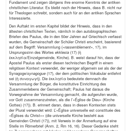
Fundament und zeigen übrigens ihre enorme Kenntnis der antiken
christlichen Literatur. Es bleibt noch der Hinweis, dass B. nicht nur
für Theologen schreibt, sondern auch für an den antiken Sprachen
Interessierte.
Den Auftakt im ersten Kapitel bildet der Hinweis, dass in den
ältesten christlichen Texten, nämlich in den autobiographischen
Briefen des Paulus, die in den 50er Jahren auf Griechisch verfasst
wurden, die Gemeinschaft der Schüler Christi erscheint, basierend
auf dem Begriff: Versammlung (
«rassemblement»
, 17), im
Ursprungssinn des Wortes
ekklesia
(17) (ἡ
ἐκκλησία/Einzelgemeinde, Kirche). B. weist darauf hin, dass der
Apostel Paulus als erster diesen technischen Begriff in einem
religiösen Kontext verwendet, der weniger allgemein sei als der der
Synagoge/
synagogue
(17), der dem politischen Vokabular entlehnt
sei (ἡ συναγωγή). Die ἐκκλησία bedeutete demnach die
Versammlung der Bürger, die konstitutive Einrichtung des
Zusammenlebens der Gemeinschaft; Paulus hat daraus die
Vorwegnahme der Versammlung gemacht, die aufgerufen wurde,
vor Gott zusammenzutreten, als die l’«Église de Dieu» (Kirche
Gottes) (17)). B. erinnert daran, dass in diesen Kontexten stets
der Plural verwendet wird: L’«Église universelle est constituée des
«Églises du Christ»» (die universelle Kirche besteht aus
Gemeinden Christi (17)), mit Verweis in der Anmerkung auf eine
Stelle im Römerbrief (Anm. 2, Rm 16, 16). Dieser Gedanke steht