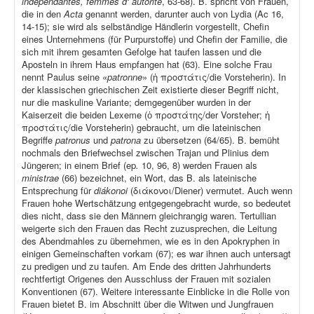
indépendantes, femmes d‘ autorité
, 63-68). B. spricht von Frauen,
die in den
Acta
genannt werden, darunter auch von Lydia (Ac 16,
14-15); sie wird als selbständige Händlerin vorgestellt, Chefin
eines Unternehmens (für Purpurstoffe) und Chefin der Familie, die
sich mit ihrem gesamten Gefolge hat taufen lassen und die
Aposteln in ihrem Haus empfangen hat (63). Eine solche Frau
nennt Paulus seine «
patronne
» (ἡ προστάτις/die Vorsteherin). In
der klassischen griechischen Zeit existierte dieser Begriff nicht,
nur die maskuline Variante; demgegenüber wurden in der
Kaiserzeit die beiden Lexeme (ὁ προστάτης/der Vorsteher; ἡ
προστάτις/die Vorsteherin) gebraucht, um die lateinischen
Begriffe
patronus
und
patrona
zu übersetzen (64/65). B. bemüht
nochmals den Briefwechsel zwischen Trajan und Plinius dem
Jüngeren; in einem Brief (ep
.
10, 96, 8) werden Frauen als
ministrae
(66) bezeichnet, ein Wort, das B. als lateinische
Entsprechung für
diákonoi
(διάκονοι/Diener) vermutet. Auch wenn
Frauen hohe Wertschätzung entgegengebracht wurde, so bedeutet
dies nicht, dass sie den Männern gleichrangig waren. Tertullian
weigerte sich den Frauen das Recht zuzusprechen, die Leitung
des Abendmahles zu übernehmen, wie es in den Apokryphen in
einigen Gemeinschaften vorkam (67); es war ihnen auch untersagt
zu predigen und zu taufen. Am Ende des dritten Jahrhunderts
rechtfertigt Origenes den Ausschluss der Frauen mit sozialen
Konventionen (67). Weitere interessante Einblicke in die Rolle von
Frauen bietet B. im Abschnitt über die Witwen und Jungfrauen