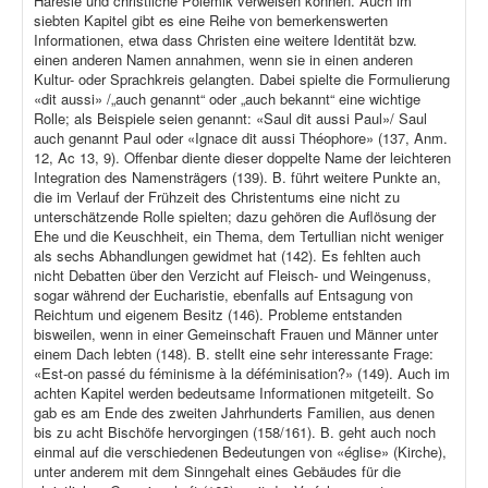
Häresie und christliche Polemik verweisen können. Auch im
siebten Kapitel gibt es eine Reihe von bemerkenswerten
Informationen, etwa dass Christen eine weitere Identität bzw.
einen anderen Namen annahmen, wenn sie in einen anderen
Kultur- oder Sprachkreis gelangten. Dabei spielte die Formulierung
«dit aussi» /„auch genannt“ oder „auch bekannt“ eine wichtige
Rolle; als Beispiele seien genannt: «Saul dit aussi Paul»/ Saul
auch genannt Paul oder «Ignace dit aussi Théophore» (137, Anm.
12, Ac 13, 9). Offenbar diente dieser doppelte Name der leichteren
Integration des Namensträgers (139). B. führt weitere Punkte an,
die im Verlauf der Frühzeit des Christentums eine nicht zu
unterschätzende Rolle spielten; dazu gehören die Auflösung der
Ehe und die Keuschheit, ein Thema, dem Tertullian nicht weniger
als sechs Abhandlungen gewidmet hat (142). Es fehlten auch
nicht Debatten über den Verzicht auf Fleisch- und Weingenuss,
sogar während der Eucharistie, ebenfalls auf Entsagung von
Reichtum und eigenem Besitz (146). Probleme entstanden
bisweilen, wenn in einer Gemeinschaft Frauen und Männer unter
einem Dach lebten (148). B. stellt eine sehr interessante Frage:
«Est-on passé du féminisme à la déféminisation?» (149). Auch im
achten Kapitel werden bedeutsame Informationen mitgeteilt. So
gab es am Ende des zweiten Jahrhunderts Familien, aus denen
bis zu acht Bischöfe hervorgingen (158/161). B. geht auch noch
einmal auf die verschiedenen Bedeutungen von «église» (Kirche),
unter anderem mit dem Sinngehalt eines Gebäudes für die