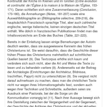
Kontinuität der Kirche im Kleinen und im Großen (
Entre évolution
et continuité: de l’Église à la maison à la Maison de l’Église
, 153-
171). Daran schließen sich eine Zusammenfassung (
Conclusion
,
173-180), die Anmerkungen (
Notes
, 181-207) sowie eine
Auswahlbibliographie an (
Bibliographie sélective
, 209-219), die
hauptsächlich Französisch sprachige Titel, aber auch zahlreiche
englische, wenige italienische, keinen einzigen deutschen Titel
enthält. Wie üblich in französischen Publikationen findet man das
Inhaltsverzeichnis am Ende des Buches (
Table
, 221-223).
Bereits in der Einleitung lassen einige Bemerkungen der Autorin
deutlich werden, dass sie ausgewiesene Kennerin des frühen
Christentums ist. Sie weist daraufhin, dass die Geschichte dieser
frühen Phase des Christentums mehrheitlich auf schriftlichen
Quellen basiert (9). Das Textcorpus erhöhe sich kaum und
verändere sich auch nicht, aber die Art und Weise die Texte zu
lesen und zu behandeln variiere (9). Andererseits sei der Beitrag
der Archäologie (Einrichtungen der Architektur, Bildnisse,
Inschriften, Papyri) nicht zu unterschätzen (9). Sie vergisst nicht
darauf aufmerksam zu machen, dass man die christlichen Texte
nicht nur wegen ihres Informationsgehalts liest, sondern auch
wegen ihrer Techniken und Schreibstile, außerdem seien sie
Ausdruck einer Pastorale, bei der die Sorge um die
Kommunikation vorrangig ist (11). Nach ihrer Aussage bewegt sich
ihre Darstellung zwischen der Vergangenheit und der Gegenwart,
der Geschichte der Anfänge des Christentums und der aktuellen