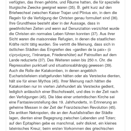
verfügten, das ihnen gehörte, und Räume hatten, die für spezielle
liturgische Zwecke geeignet waren (35). B. geht kurz auf den
Briefwechsel zwischen Kaiser Trajan und Plinius ein, in dem die
Regeln für die Verfolgung der Christen genau formuliert sind (36).
Ihre Grundthese besteht aber in der Aussage, dass in
gewöhnlichen Zeiten und wenn auf Denunziation verzichtet wurde
die Christen ein normales Leben führen konnten (37). Aus ihrer
Sicht waren die
maisonnées
Refugien, in denen die staatlichen
Kräfte nicht tätig wurden. Sie vertritt die Meinung, dass sich in
östlichen Städten das Eingreifen des «gardien de la paix» (ὁ
εἰρηνάρκης, l’irénarque, Friedenshüter) auf Patrouillen auf dem
Lande reduzierte (37). Des Weiteren seien bis 250 n. Chr. die
Repressalien punktuell und situationsabhängig gewesen (39).
Auch die Rolle der Katakomben, in denen angeblich
Eucharistiefeiern stattgefunden hätten oder als Verstecke dienten,
hält sie für einen Mythos (45). Ihrer Meinung nach hätten die
Katakomben nur im vierten Jahrhundert als Verstecke gedient,
lediglich anlässlich einer Bischofswahl, und dies in der Zeit nach
den Verfolgungen (45). Die Idee einer unterirdischen Kirche sei
eine Fantasievorstellung des 19. Jahrhunderts, in Erinnerung an
geheime Messen in der Zeit der Französischen Revolution (45).
Die antiken Nekropolen, die an den Ausfallstraßen der Städte
lagen, dienten einer Begegnung zwischen Lebenden und Toten;
auf den Epitaphien gebe es manchmal, sehr diskret, ein kleines
lateinisches Kreuz; beim ersten Vorkommen des griechischen