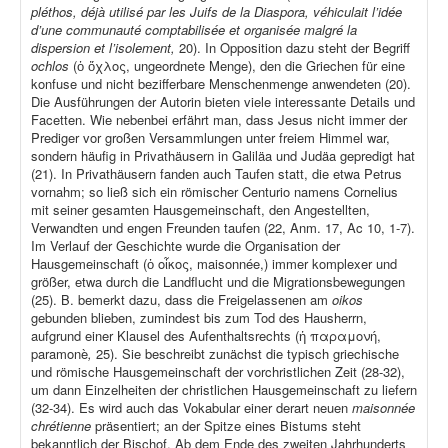
pléthos, déjà utilisé par les Juifs de la Diaspora, véhiculait l’idée
d’une communauté comptabilisée et organisée malgré la
dispersion et l’isolement,
20). In Opposition dazu steht der Begriff
ochlos
(ὁ ὄχλος, ungeordnete Menge), den die Griechen für eine
konfuse und nicht bezifferbare Menschenmenge anwendeten (20).
Die Ausführungen der Autorin bieten viele interessante Details und
Facetten. Wie nebenbei erfährt man, dass Jesus nicht immer der
Prediger vor großen Versammlungen unter freiem Himmel war,
sondern häufig in Privathäusern in Galiläa und Judäa gepredigt hat
(21). In Privathäusern fanden auch Taufen statt, die etwa Petrus
vornahm; so ließ sich ein römischer Centurio namens Cornelius
mit seiner gesamten Hausgemeinschaft, den Angestellten,
Verwandten und engen Freunden taufen (22, Anm. 17, Ac 10, 1-7).
Im Verlauf der Geschichte wurde die Organisation der
Hausgemeinschaft (ὁ οἶκος, maisonnée,) immer komplexer und
größer, etwa durch die Landflucht und die Migrationsbewegungen
(25). B. bemerkt dazu, dass die Freigelassenen am
oikos
gebunden blieben, zumindest bis zum Tod des Hausherrn,
aufgrund einer Klausel des Aufenthaltsrechts (ἡ παραμονή,
paramonè
,
25). Sie beschreibt zunächst die typisch griechische
und römische Hausgemeinschaft der vorchristlichen Zeit (28-32),
um dann Einzelheiten der christlichen Hausgemeinschaft zu liefern
(32-34). Es wird auch das Vokabular einer derart neuen
maisonnée
chrétienne
präsentiert; an der Spitze eines Bistums steht
bekanntlich der Bischof. Ab dem Ende des zweiten Jahrhunderts