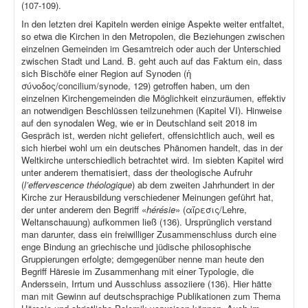
(107-109).
In den letzten drei Kapiteln werden einige Aspekte weiter entfaltet,
so etwa die Kirchen in den Metropolen, die Beziehungen zwischen
einzelnen Gemeinden im Gesamtreich oder auch der Unterschied
zwischen Stadt und Land. B. geht auch auf das Faktum ein, dass
sich Bischöfe einer Region auf Synoden (ἡ
σύνοδος/concilium/synode, 129) getroffen haben, um den
einzelnen Kirchengemeinden die Möglichkeit einzuräumen, effektiv
an notwendigen Beschlüssen teilzunehmen (Kapitel VI). Hinweise
auf den synodalen Weg, wie er in Deutschland seit 2018 im
Gespräch ist, werden nicht geliefert, offensichtlich auch, weil es
sich hierbei wohl um ein deutsches Phänomen handelt, das in der
Weltkirche unterschiedlich betrachtet wird. Im siebten Kapitel wird
unter anderem thematisiert, dass der theologische Aufruhr
(
l’effervescence théologique
) ab dem zweiten Jahrhundert in der
Kirche zur Herausbildung verschiedener Meinungen geführt hat,
der unter anderem den Begriff «
hérésie
» (αἵρεσις/Lehre,
Weltanschauung) aufkommen ließ (136). Ursprünglich verstand
man darunter, dass ein freiwilliger Zusammenschluss durch eine
enge Bindung an griechische und jüdische philosophische
Gruppierungen erfolgte; demgegenüber nenne man heute den
Begriff Häresie im Zusammenhang mit einer Typologie, die
Anderssein, Irrtum und Ausschluss assoziiere (136). Hier hätte
man mit Gewinn auf deutschsprachige Publikationen zum Thema