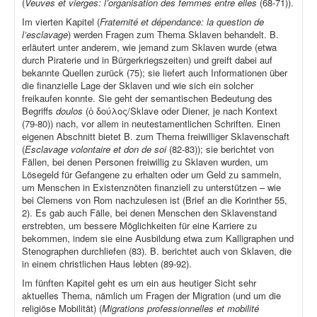
(
Veuves et vierges: l’organisation des femmes entre elles
(68-71)).
Im vierten Kapitel (
Fraternité et dépendance: la question de
l’esclavage
) werden Fragen zum Thema Sklaven behandelt. B.
erläutert unter anderem, wie jemand zum Sklaven wurde (etwa
durch Piraterie und in Bürgerkriegszeiten) und greift dabei auf
bekannte Quellen zurück (75); sie liefert auch Informationen über
die finanzielle Lage der Sklaven und wie sich ein solcher
freikaufen konnte. Sie geht der semantischen Bedeutung des
Begriffs
doulos
(ὁ δούλος/Sklave oder Diener, je nach Kontext
(79-80)) nach, vor allem in neutestamentlichen Schriften. Einen
eigenen Abschnitt bietet B. zum Thema freiwilliger Sklavenschaft
(
Esclavage volontaire et don de soi
(82-83)); sie berichtet von
Fällen, bei denen Personen freiwillig zu Sklaven wurden, um
Lösegeld für Gefangene zu erhalten oder um Geld zu sammeln,
um Menschen in Existenznöten finanziell zu unterstützen – wie
bei Clemens von Rom nachzulesen ist (Brief an die Korinther 55,
2). Es gab auch Fälle, bei denen Menschen den Sklavenstand
erstrebten, um bessere Möglichkeiten für eine Karriere zu
bekommen, indem sie eine Ausbildung etwa zum Kalligraphen und
Stenographen durchliefen (83). B. berichtet auch von Sklaven, die
in einem christlichen Haus lebten (89-92).
Im fünften Kapitel geht es um ein aus heutiger Sicht sehr
aktuelles Thema, nämlich um Fragen der Migration (und um die
religiöse Mobilität) (
Migrations professionnelles et mobilité