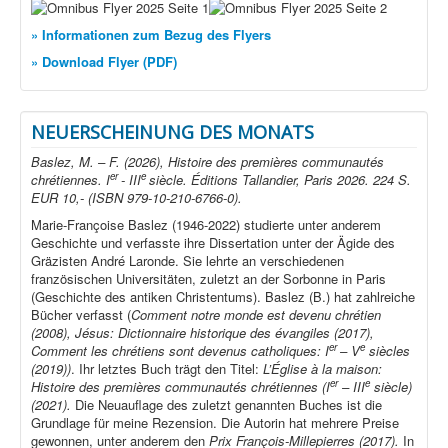
» Informationen zum Bezug des Flyers
» Download Flyer (PDF)
NEUERSCHEINUNG DES MONATS
Baslez, M. – F. (2026), Histoire des premières communautés
er
e
chrétiennes. I
- III
siècle. Éditions Tallandier, Paris 2026. 224 S.
EUR 10,- (ISBN 979-10-210-6766-0).
Marie-Françoise Baslez (1946-2022) studierte unter anderem
Geschichte und verfasste ihre Dissertation unter der Ägide des
Gräzisten André Laronde. Sie lehrte an verschiedenen
französischen Universitäten, zuletzt an der Sorbonne in Paris
(Geschichte des antiken Christentums). Baslez (B.) hat zahlreiche
Bücher verfasst (
Comment notre monde est devenu chrétien
(2008), Jésus: Dictionnaire historique des évangiles (2017),
er
e
Comment les chrétiens sont devenus catholiques: I
– V
siècles
(2019))
. Ihr letztes Buch trägt den Titel:
L’Église à la maison:
er
e
Histoire des premières communautés chrétiennes (I
– III
siècle)
(2021).
Die Neuauflage des zuletzt genannten Buches ist die
Grundlage für meine Rezension. Die Autorin hat mehrere Preise
gewonnen, unter anderem den
Prix François-Millepierres (2017).
In