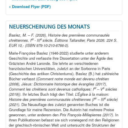
» Download Flyer (PDF)
NEUERSCHEINUNG DES MONATS
Baslez, M. – F. (2026), Histoire des premières communautés
er
e
chrétiennes. I
- III
siècle. Éditions Tallandier, Paris 2026. 224 S.
EUR 10,- (ISBN 979-10-210-6766-0).
Marie-Françoise Baslez (1946-2022) studierte unter anderem
Geschichte und verfasste ihre Dissertation unter der Ägide des
Gräzisten André Laronde. Sie lehrte an verschiedenen
französischen Universitäten, zuletzt an der Sorbonne in Paris
(Geschichte des antiken Christentums). Baslez (B.) hat zahlreiche
Bücher verfasst (
Comment notre monde est devenu chrétien
(2008), Jésus: Dictionnaire historique des évangiles (2017),
er
e
Comment les chrétiens sont devenus catholiques: I
– V
siècles
(2019))
. Ihr letztes Buch trägt den Titel:
L’Église à la maison:
er
e
Histoire des premières communautés chrétiennes (I
– III
siècle)
(2021).
Die Neuauflage des zuletzt genannten Buches ist die
Grundlage für meine Rezension. Die Autorin hat mehrere Preise
gewonnen, unter anderem den
Prix François-Millepierres (2017).
In
ihren Publikationen befasst sie sich vorwiegend mit den Religionen
der griechisch-römischen Welt und untersucht die Strukturen der