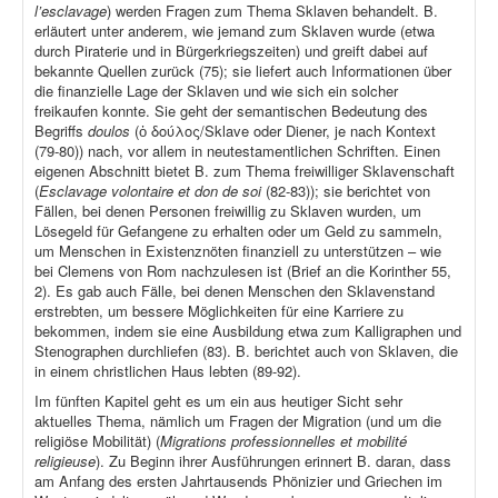
l’esclavage
) werden Fragen zum Thema Sklaven behandelt. B.
erläutert unter anderem, wie jemand zum Sklaven wurde (etwa
durch Piraterie und in Bürgerkriegszeiten) und greift dabei auf
bekannte Quellen zurück (75); sie liefert auch Informationen über
die finanzielle Lage der Sklaven und wie sich ein solcher
freikaufen konnte. Sie geht der semantischen Bedeutung des
Begriffs
doulos
(ὁ δούλος/Sklave oder Diener, je nach Kontext
(79-80)) nach, vor allem in neutestamentlichen Schriften. Einen
eigenen Abschnitt bietet B. zum Thema freiwilliger Sklavenschaft
(
Esclavage volontaire et don de soi
(82-83)); sie berichtet von
Fällen, bei denen Personen freiwillig zu Sklaven wurden, um
Lösegeld für Gefangene zu erhalten oder um Geld zu sammeln,
um Menschen in Existenznöten finanziell zu unterstützen – wie
bei Clemens von Rom nachzulesen ist (Brief an die Korinther 55,
2). Es gab auch Fälle, bei denen Menschen den Sklavenstand
erstrebten, um bessere Möglichkeiten für eine Karriere zu
bekommen, indem sie eine Ausbildung etwa zum Kalligraphen und
Stenographen durchliefen (83). B. berichtet auch von Sklaven, die
in einem christlichen Haus lebten (89-92).
Im fünften Kapitel geht es um ein aus heutiger Sicht sehr
aktuelles Thema, nämlich um Fragen der Migration (und um die
religiöse Mobilität) (
Migrations professionnelles et mobilité
religieuse
). Zu Beginn ihrer Ausführungen erinnert B. daran, dass
am Anfang des ersten Jahrtausends Phönizier und Griechen im