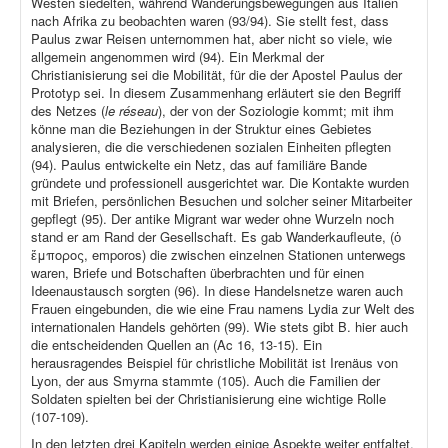
Westen siedelten, während Wanderungsbewegungen aus Italien
nach Afrika zu beobachten waren (93/94). Sie stellt fest, dass
Paulus zwar Reisen unternommen hat, aber nicht so viele, wie
allgemein angenommen wird (94). Ein Merkmal der
Christianisierung sei die Mobilität, für die der Apostel Paulus der
Prototyp sei. In diesem Zusammenhang erläutert sie den Begriff
des Netzes (
le réseau
), der von der Soziologie kommt; mit ihm
könne man die Beziehungen in der Struktur eines Gebietes
analysieren, die die verschiedenen sozialen Einheiten pflegten
(94). Paulus entwickelte ein Netz, das auf familiäre Bande
gründete und professionell ausgerichtet war. Die Kontakte wurden
mit Briefen, persönlichen Besuchen und solcher seiner Mitarbeiter
gepflegt (95). Der antike Migrant war weder ohne Wurzeln noch
stand er am Rand der Gesellschaft. Es gab Wanderkaufleute, (ὁ
ἔμπορος, emporos) die zwischen einzelnen Stationen unterwegs
waren, Briefe und Botschaften überbrachten und für einen
Ideenaustausch sorgten (96). In diese Handelsnetze waren auch
Frauen eingebunden, die wie eine Frau namens Lydia zur Welt des
internationalen Handels gehörten (99). Wie stets gibt B. hier auch
die entscheidenden Quellen an (Ac 16, 13-15). Ein
herausragendes Beispiel für christliche Mobilität ist Irenäus von
Lyon, der aus Smyrna stammte (105). Auch die Familien der
Soldaten spielten bei der Christianisierung eine wichtige Rolle
(107-109).
In den letzten drei Kapiteln werden einige Aspekte weiter entfaltet,