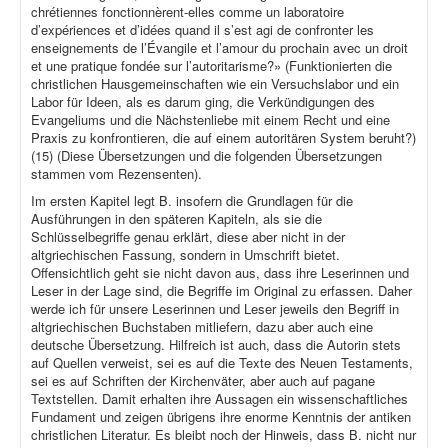
chrétiennes fonctionnèrent-elles comme un laboratoire
d’expériences et d’idées quand il s’est agi de confronter les
enseignements de l’Évangile et l’amour du prochain avec un droit
et une pratique fondée sur l’autoritarisme?» (Funktionierten die
christlichen Hausgemeinschaften wie ein Versuchslabor und ein
Labor für Ideen, als es darum ging, die Verkündigungen des
Evangeliums und die Nächstenliebe mit einem Recht und eine
Praxis zu konfrontieren, die auf einem autoritären System beruht?)
(15) (Diese Übersetzungen und die folgenden Übersetzungen
stammen vom Rezensenten).
Im ersten Kapitel legt B. insofern die Grundlagen für die
Ausführungen in den späteren Kapiteln, als sie die
Schlüsselbegriffe genau erklärt, diese aber nicht in der
altgriechischen Fassung, sondern in Umschrift bietet.
Offensichtlich geht sie nicht davon aus, dass ihre Leserinnen und
Leser in der Lage sind, die Begriffe im Original zu erfassen. Daher
werde ich für unsere Leserinnen und Leser jeweils den Begriff in
altgriechischen Buchstaben mitliefern, dazu aber auch eine
deutsche Übersetzung. Hilfreich ist auch, dass die Autorin stets
auf Quellen verweist, sei es auf die Texte des Neuen Testaments,
sei es auf Schriften der Kirchenväter, aber auch auf pagane
Textstellen. Damit erhalten ihre Aussagen ein wissenschaftliches
Fundament und zeigen übrigens ihre enorme Kenntnis der antiken
christlichen Literatur. Es bleibt noch der Hinweis, dass B. nicht nur