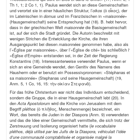
Th 1, 1; 2 Co 1, 1). Paulus wendet sich an diese Gemeinschaften
und verortet sie in einer häuslichen Struktur, l’
oikos
(ὁ οἶκος)
,
der
im Lateinischen in
domus
und im Französischen in «
maisonnée
»
(Hausgemeinschaft) seine Entsprechung hat (18). B. hebt hervor,
dass in der griechischen Welt
maisonnée
die Basisgemeinschaft
ist, auf der sich die Stadt gründet. Die Autorin beschreibt mit
wenigen Strichen die Entwicklung der Kirche, die ihren
Ausgangspunkt bei diesen
maisonnées
genommen habe, also als
l’«Église par maisonnées», über l’«Église de cité» bis schließlich l‘
«Église d‘Empire» entstanden sei, in der Zeit der Regierung
Konstantins (18). Interessanterweise verwendet Paulus, wenn er
sich an eine Gemeinde wendet, den Genitiv des Namens des
Hausherrn oder er benutzt ein Possessivpronomen: «Stéphanas et
sa maisonnée» (Stephanas und seine Hausgemeinschaft) (19,
Anm. 5, 1 Co, 16, 15: τὴν οἰκίαν Στεφανᾶ).
Für das frühe Christentum war nicht das Individuum entscheidend,
sondern die Gruppe, die in einer Hausgemeinschaft lebt (20). In
den
Acta Apostolorum
wird die Kirche von Jerusalem mit dem
Begriff
pléthos
(ὁ πλῆθος, Menschenmenge) bezeichnet, ein
Wort, das bereits die Juden in der Diaspora (Anm. 9) verwendeten
und das die Idee einer Gemeinschaft vermittelte, die sich trotz der
Zerstreuung und Isolierung organisiert hatte (
le vocabulaire
pléthos, déjà utilisé par les Juifs de la Diaspora, véhiculait l’idée
d’une communauté comptabilisée et organisée malgré la