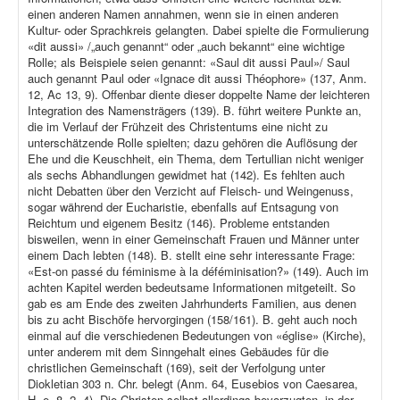
einen anderen Namen annahmen, wenn sie in einen anderen
Kultur- oder Sprachkreis gelangten. Dabei spielte die Formulierung
«dit aussi» /„auch genannt“ oder „auch bekannt“ eine wichtige
Rolle; als Beispiele seien genannt: «Saul dit aussi Paul»/ Saul
auch genannt Paul oder «Ignace dit aussi Théophore» (137, Anm.
12, Ac 13, 9). Offenbar diente dieser doppelte Name der leichteren
Integration des Namensträgers (139). B. führt weitere Punkte an,
die im Verlauf der Frühzeit des Christentums eine nicht zu
unterschätzende Rolle spielten; dazu gehören die Auflösung der
Ehe und die Keuschheit, ein Thema, dem Tertullian nicht weniger
als sechs Abhandlungen gewidmet hat (142). Es fehlten auch
nicht Debatten über den Verzicht auf Fleisch- und Weingenuss,
sogar während der Eucharistie, ebenfalls auf Entsagung von
Reichtum und eigenem Besitz (146). Probleme entstanden
bisweilen, wenn in einer Gemeinschaft Frauen und Männer unter
einem Dach lebten (148). B. stellt eine sehr interessante Frage:
«Est-on passé du féminisme à la déféminisation?» (149). Auch im
achten Kapitel werden bedeutsame Informationen mitgeteilt. So
gab es am Ende des zweiten Jahrhunderts Familien, aus denen
bis zu acht Bischöfe hervorgingen (158/161). B. geht auch noch
einmal auf die verschiedenen Bedeutungen von «église» (Kirche),
unter anderem mit dem Sinngehalt eines Gebäudes für die
christlichen Gemeinschaft (169), seit der Verfolgung unter
Diokletian 303 n. Chr. belegt (Anm. 64, Eusebios von Caesarea,
H. e. 8, 2 ,4). Die Christen selbst allerdings bevorzugten, in der