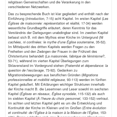
religiösen Gemeinschaften und die Verankerung in den
verschiedenen Netzwerken.
Das zu besprechende Buch ist klar gegliedert und enthält nach der
Einführung (
Introduction,
7-15
)
acht Kapitel. Im ersten Kapitel (
Les
Églises de maisonnée: représentation et réalité,
17-34) werden
wesentliche Grundbegriffe erläutert, deren Kenntnis für das
Verständnis der Darlegungen unabdingbar sind. Im zweiten Kapitel
befasst sich B. mit dem Mythos einer Kirche im Untergrund (
Ni
cachées, ni confinées: le mythe d’une Église souterraine
, 35-52).
Im Mittelpunkt des dritten Kapitels werden Fragen zu den
Freiheiten und den Zwängen der Frauen in der Frühzeit des
Christentums behandelt (
La maisonnée, fabrique de féminisme
?,
53-71), während im vierten Kapitel Überlegungen zum
Sklavenstand im Vordergrund stehen (
Fraternité et dépendance: la
question de l’esclavage
, 73-92). Gedanken zu
Migrationsbewegungen aus beruflichen Gründen (
Migrations
professionnelles et mobilité religieuse,
93-113) werden im fünften
Kapitel geäußert. Mit Erklärungen wichtiger Strukturen innerhalb
der Kirche macht B. die Leserinnen und Leser sowohl im sechsten
Kapitel (
Églises en réseaux, Église synodale
, 115-132) als auch
im siebten Kapitel (
À l’heure du choix personnel
, 133-152) vertraut.
Im achten und letzten Kapitel geht es um die Entwicklung und
Kontinuität der Kirche im Kleinen und im Großen (
Entre évolution
et continuité: de l’Église à la maison à la Maison de l’Église
, 153-