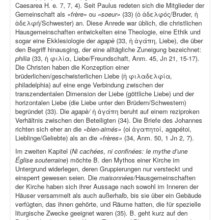
Caesarea H
.
e
.
7, 7, 4). Seit Paulus redeten sich die Mitglieder der
Gemeinschaft als
«frère»
ou
«soeur»
(33) (ὁ ἀδελφός/Bruder, ἡ
ἀδελφή/Schwester) an. Diese Anrede war üblich, die christlichen
Hausgemeinschaften entwickelten eine Theologie, eine Ethik und
sogar eine Ekklesiologie der
agapè
(33, ἡ ἀγάπη, Liebe), die über
den Begriff hinausging, der eine alltägliche Zuneigung bezeichnet:
philia
(33, ἡ φιλία, Liebe/Freundschaft, Anm. 45, Jn 21, 15-17).
Die Christen haben die Konzeption einer
brüderlichen/geschwisterlichen Liebe (ἡ φιλαδελφία
,
philadelphia) auf eine enge Verbindung zwischen der
transzendentalen Dimension der Liebe (göttliche Liebe) und der
horizontalen Liebe (die Liebe unter den Brüdern/Schwestern)
begründet (33). Die
agapè/
ἡ ἀγάπη beruht auf einem reziproken
Verhältnis zwischen den Beteiligten (34). Die Briefe des Johannes
richten sich eher an die
«bien-aimés»
(οἱ ἀγαπητοί, agapétoi,
Lieblinge/Geliebte) als an die
«frères»
(34, Anm. 50, 1 Jn 2, 7).
Im zweiten Kapitel (
Ni cachées, ni confinées: le mythe d’une
Église souterraine
) möchte B. den Mythos einer Kirche im
Untergrund widerlegen, deren Gruppierungen nur versteckt und
einsperrt gewesen seien. Die
maisonnées/
Hausgemeinschaften
der Kirche haben sich ihrer Aussage nach sowohl im Inneren der
Häuser versammelt als auch außerhalb, bis sie über ein Gebäude
verfügten, das ihnen gehörte, und Räume hatten, die für spezielle
liturgische Zwecke geeignet waren (35). B. geht kurz auf den