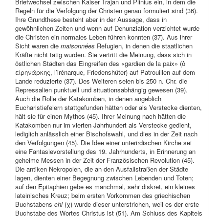
Briefwechsel zwischen Kaiser Trajan und Plinius ein, in dem die
Regeln für die Verfolgung der Christen genau formuliert sind (36).
Ihre Grundthese besteht aber in der Aussage, dass in
gewöhnlichen Zeiten und wenn auf Denunziation verzichtet wurde
die Christen ein normales Leben führen konnten (37). Aus ihrer
Sicht waren die
maisonnées
Refugien, in denen die staatlichen
Kräfte nicht tätig wurden. Sie vertritt die Meinung, dass sich in
östlichen Städten das Eingreifen des «gardien de la paix» (ὁ
εἰρηνάρκης, l’irénarque, Friedenshüter) auf Patrouillen auf dem
Lande reduzierte (37). Des Weiteren seien bis 250 n. Chr. die
Repressalien punktuell und situationsabhängig gewesen (39).
Auch die Rolle der Katakomben, in denen angeblich
Eucharistiefeiern stattgefunden hätten oder als Verstecke dienten,
hält sie für einen Mythos (45). Ihrer Meinung nach hätten die
Katakomben nur im vierten Jahrhundert als Verstecke gedient,
lediglich anlässlich einer Bischofswahl, und dies in der Zeit nach
den Verfolgungen (45). Die Idee einer unterirdischen Kirche sei
eine Fantasievorstellung des 19. Jahrhunderts, in Erinnerung an
geheime Messen in der Zeit der Französischen Revolution (45).
Die antiken Nekropolen, die an den Ausfallstraßen der Städte
lagen, dienten einer Begegnung zwischen Lebenden und Toten;
auf den Epitaphien gebe es manchmal, sehr diskret, ein kleines
lateinisches Kreuz; beim ersten Vorkommen des griechischen
Buchstabens
chi
(χ) wurde dieser unterstrichen, weil es der erste
Buchstabe des Wortes Christus ist (51). Am Schluss des Kapitels