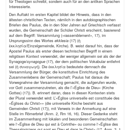
für Theologen schreibt, sondern auch für an den antiken Sprachen
Interessierte.
Den Auftakt im ersten Kapitel bildet der Hinweis, dass in den
ältesten christlichen Texten, nämlich in den autobiographischen
Briefen des Paulus, die in den 50er Jahren auf Griechisch verfasst
wurden, die Gemeinschaft der Schüler Christi erscheint, basierend
auf dem Begriff: Versammlung (
«rassemblement»
, 17), im
Ursprungssinn des Wortes
ekklesia
(17) (ἡ
ἐκκλησία/Einzelgemeinde, Kirche). B. weist darauf hin, dass der
Apostel Paulus als erster diesen technischen Begriff in einem
religiösen Kontext verwendet, der weniger allgemein sei als der der
Synagoge/
synagogue
(17), der dem politischen Vokabular entlehnt
sei (ἡ συναγωγή). Die ἐκκλησία bedeutete demnach die
Versammlung der Bürger, die konstitutive Einrichtung des
Zusammenlebens der Gemeinschaft; Paulus hat daraus die
Vorwegnahme der Versammlung gemacht, die aufgerufen wurde,
vor Gott zusammenzutreten, als die l’«Église de Dieu» (Kirche
Gottes) (17)). B. erinnert daran, dass in diesen Kontexten stets
der Plural verwendet wird: L’«Église universelle est constituée des
«Églises du Christ»» (die universelle Kirche besteht aus
Gemeinden Christi (17)), mit Verweis in der Anmerkung auf eine
Stelle im Römerbrief (Anm. 2, Rm 16, 16). Dieser Gedanke steht
im Zusammenhang mit lokalen und besonderen Gemeinschaften
wie l‘«Église de Dieu qui est à Corinthe» ou comme l‘«Église des
Thessaloniciens qui sont en Dieu et dans le Christ» (17, Anm. 3, 1