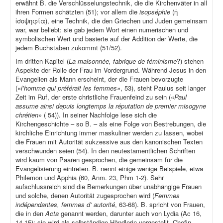
erwähnt B. die Verschlüsselungstechnik, die die Kirchenväter in all
ihren Formen schätzten (51); vor allem die
isopséphie
(ἡ
ἰσοψηφία), eine Technik, die den Griechen und Juden gemeinsam
war, war beliebt: sie gab jedem Wort einen numerischen und
symbolischen Wert und basierte auf der Addition der Werte, die
jedem Buchstaben zukommt (51/52).
Im dritten Kapitel (
La maisonnée, fabrique de féminisme
?) stehen
Aspekte der Rolle der Frau im Vordergrund. Während Jesus in den
Evangelien als Mann erscheint, der die Frauen bevorzugte
(«
l’homme qui préférait les femmes»
, 53), steht Paulus seit langer
Zeit im Ruf, der erste christliche Frauenfeind zu sein («
Paul
assume ainsi depuis longtemps la réputation de premier misogyne
chrétien»
( 54)). In seiner Nachfolge lese sich die
Kirchengeschichte – so B. – als eine Folge von Bestrebungen, die
kirchliche Einrichtung immer maskuliner werden zu lassen, wobei
die Frauen mit Autorität sukzessive aus den kanonischen Texten
verschwunden seien (54). In den neutestamentlichen Schriften
wird kaum von Paaren gesprochen, die gemeinsam für die
Evangelisierung eintreten. B. nennt einige wenige Beispiele, etwa
Philemon und Apphia (60, Anm. 23, Phm 1-2). Sehr
aufschlussreich sind die Bemerkungen über unabhängige Frauen
und solche, denen Autorität zugesprochen wird (
Femmes
indépendantes, femmes d‘ autorité
, 63-68). B. spricht von Frauen,
die in den
Acta
genannt werden, darunter auch von Lydia (Ac 16,
14-15); sie wird als selbständige Händlerin vorgestellt, Chefin