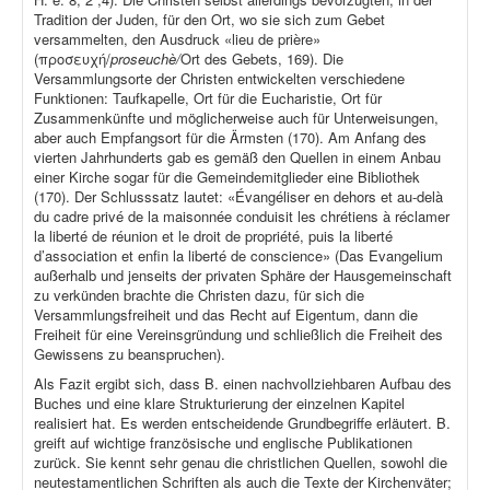
Tradition der Juden, für den Ort, wo sie sich zum Gebet
versammelten, den Ausdruck «lieu de prière»
(προσευχή/
proseuchè/
Ort des Gebets, 169). Die
Versammlungsorte der Christen entwickelten verschiedene
Funktionen: Taufkapelle, Ort für die Eucharistie, Ort für
Zusammenkünfte und möglicherweise auch für Unterweisungen,
aber auch Empfangsort für die Ärmsten (170). Am Anfang des
vierten Jahrhunderts gab es gemäß den Quellen in einem Anbau
einer Kirche sogar für die Gemeindemitglieder eine Bibliothek
(170). Der Schlusssatz lautet: «Évangéliser en dehors et au-delà
du cadre privé de la maisonnée conduisit les chrétiens à réclamer
la liberté de réunion et le droit de propriété, puis la liberté
d’association et enfin la liberté de conscience» (Das Evangelium
außerhalb und jenseits der privaten Sphäre der Hausgemeinschaft
zu verkünden brachte die Christen dazu, für sich die
Versammlungsfreiheit und das Recht auf Eigentum, dann die
Freiheit für eine Vereinsgründung und schließlich die Freiheit des
Gewissens zu beanspruchen).
Als Fazit ergibt sich, dass B. einen nachvollziehbaren Aufbau des
Buches und eine klare Strukturierung der einzelnen Kapitel
realisiert hat. Es werden entscheidende Grundbegriffe erläutert. B.
greift auf wichtige französische und englische Publikationen
zurück. Sie kennt sehr genau die christlichen Quellen, sowohl die
neutestamentlichen Schriften als auch die Texte der Kirchenväter;