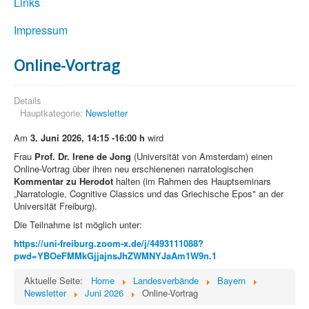
Links
Impressum
Online-Vortrag
Details
Hauptkategorie:
Newsletter
Am
3. Juni 2026, 14:15 -16:00 h
wird
Frau
Prof. Dr. Irene de Jong
(Universität von Amsterdam) einen
Online-Vortrag über ihren neu erschienenen narratologischen
Kommentar zu Herodot
halten (im Rahmen des Hauptseminars
„Narratologie, Cognitive Classics und das Griechische Epos" an der
Universität Freiburg).
Die Teilnahme ist möglich unter:
https://uni-freiburg.zoom-x.de/j/4493111088?
pwd=YBOeFMMkGjjajnsJhZWMNYJaAm1W9n.1
Aktuelle Seite:
Home
Landesverbände
Bayern
Newsletter
Juni 2026
Online-Vortrag