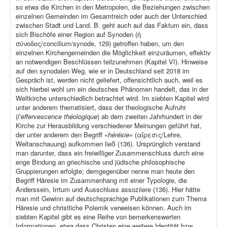
so etwa die Kirchen in den Metropolen, die Beziehungen zwischen
einzelnen Gemeinden im Gesamtreich oder auch der Unterschied
zwischen Stadt und Land. B. geht auch auf das Faktum ein, dass
sich Bischöfe einer Region auf Synoden (ἡ
σύνοδος/concilium/synode, 129) getroffen haben, um den
einzelnen Kirchengemeinden die Möglichkeit einzuräumen, effektiv
an notwendigen Beschlüssen teilzunehmen (Kapitel VI). Hinweise
auf den synodalen Weg, wie er in Deutschland seit 2018 im
Gespräch ist, werden nicht geliefert, offensichtlich auch, weil es
sich hierbei wohl um ein deutsches Phänomen handelt, das in der
Weltkirche unterschiedlich betrachtet wird. Im siebten Kapitel wird
unter anderem thematisiert, dass der theologische Aufruhr
(
l’effervescence théologique
) ab dem zweiten Jahrhundert in der
Kirche zur Herausbildung verschiedener Meinungen geführt hat,
der unter anderem den Begriff «
hérésie
» (αἵρεσις/Lehre,
Weltanschauung) aufkommen ließ (136). Ursprünglich verstand
man darunter, dass ein freiwilliger Zusammenschluss durch eine
enge Bindung an griechische und jüdische philosophische
Gruppierungen erfolgte; demgegenüber nenne man heute den
Begriff Häresie im Zusammenhang mit einer Typologie, die
Anderssein, Irrtum und Ausschluss assoziiere (136). Hier hätte
man mit Gewinn auf deutschsprachige Publikationen zum Thema
Häresie und christliche Polemik verweisen können. Auch im
siebten Kapitel gibt es eine Reihe von bemerkenswerten
Informationen, etwa dass Christen eine weitere Identität bzw.