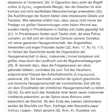
dispersion et l’isolement,
20). In Opposition dazu steht der Begriff
ochlos
(ὁ ὄχλος, ungeordnete Menge), den die Griechen für eine
konfuse und nicht bezifferbare Menschenmenge anwendeten (20).
Die Ausführungen der Autorin bieten viele interessante Details und
Facetten. Wie nebenbei erfährt man, dass Jesus nicht immer der
Prediger vor großen Versammlungen unter freiem Himmel war,
sondern häufig in Privathäusern in Galiläa und Judäa gepredigt hat
(21). In Privathäusern fanden auch Taufen statt, die etwa Petrus
vornahm; so ließ sich ein römischer Centurio namens Cornelius
mit seiner gesamten Hausgemeinschaft, den Angestellten,
Verwandten und engen Freunden taufen (22, Anm. 17, Ac 10, 1-7).
Im Verlauf der Geschichte wurde die Organisation der
Hausgemeinschaft (ὁ οἶκος, maisonnée,) immer komplexer und
größer, etwa durch die Landflucht und die Migrationsbewegungen
(25). B. bemerkt dazu, dass die Freigelassenen am
oikos
gebunden blieben, zumindest bis zum Tod des Hausherrn,
aufgrund einer Klausel des Aufenthaltsrechts (ἡ παραμονή,
paramonè
,
25). Sie beschreibt zunächst die typisch griechische
und römische Hausgemeinschaft der vorchristlichen Zeit (28-32),
um dann Einzelheiten der christlichen Hausgemeinschaft zu liefern
(32-34). Es wird auch das Vokabular einer derart neuen
maisonnée
chrétienne
präsentiert; an der Spitze eines Bistums steht
bekanntlich der Bischof. Ab dem Ende des zweiten Jahrhunderts
wurden die Bischöfe von Rom, Karthago oder Alexandria
papa
/
πάπας (
«pape»
, Vater) genannt (32, Anm. 41, Eusebios von