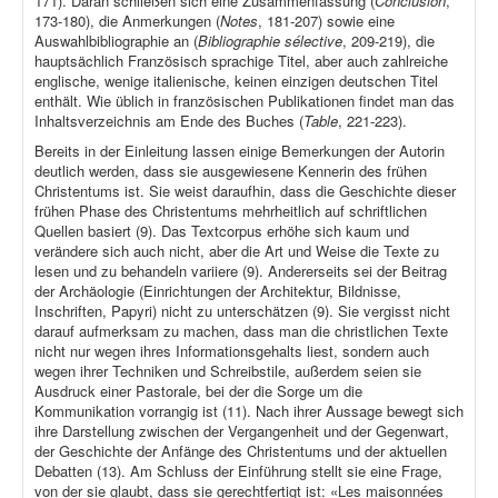
171). Daran schließen sich eine Zusammenfassung (
Conclusion
,
173-180), die Anmerkungen (
Notes
, 181-207) sowie eine
Auswahlbibliographie an (
Bibliographie sélective
, 209-219), die
hauptsächlich Französisch sprachige Titel, aber auch zahlreiche
englische, wenige italienische, keinen einzigen deutschen Titel
enthält. Wie üblich in französischen Publikationen findet man das
Inhaltsverzeichnis am Ende des Buches (
Table
, 221-223).
Bereits in der Einleitung lassen einige Bemerkungen der Autorin
deutlich werden, dass sie ausgewiesene Kennerin des frühen
Christentums ist. Sie weist daraufhin, dass die Geschichte dieser
frühen Phase des Christentums mehrheitlich auf schriftlichen
Quellen basiert (9). Das Textcorpus erhöhe sich kaum und
verändere sich auch nicht, aber die Art und Weise die Texte zu
lesen und zu behandeln variiere (9). Andererseits sei der Beitrag
der Archäologie (Einrichtungen der Architektur, Bildnisse,
Inschriften, Papyri) nicht zu unterschätzen (9). Sie vergisst nicht
darauf aufmerksam zu machen, dass man die christlichen Texte
nicht nur wegen ihres Informationsgehalts liest, sondern auch
wegen ihrer Techniken und Schreibstile, außerdem seien sie
Ausdruck einer Pastorale, bei der die Sorge um die
Kommunikation vorrangig ist (11). Nach ihrer Aussage bewegt sich
ihre Darstellung zwischen der Vergangenheit und der Gegenwart,
der Geschichte der Anfänge des Christentums und der aktuellen
Debatten (13). Am Schluss der Einführung stellt sie eine Frage,
von der sie glaubt, dass sie gerechtfertigt ist: «Les maisonnées