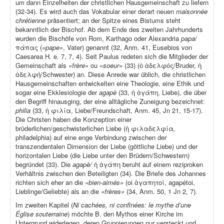
um dann Einzelheiten der christlichen Hausgemeinschaft zu liefern
(32-34). Es wird auch das Vokabular einer derart neuen
maisonnée
chrétienne
präsentiert; an der Spitze eines Bistums steht
bekanntlich der Bischof. Ab dem Ende des zweiten Jahrhunderts
wurden die Bischöfe von Rom, Karthago oder Alexandria
papa
/
πάπας (
«pape»
, Vater) genannt (32, Anm. 41, Eusebios von
Caesarea H
.
e
.
7, 7, 4). Seit Paulus redeten sich die Mitglieder der
Gemeinschaft als
«frère»
ou
«soeur»
(33) (ὁ ἀδελφός/Bruder, ἡ
ἀδελφή/Schwester) an. Diese Anrede war üblich, die christlichen
Hausgemeinschaften entwickelten eine Theologie, eine Ethik und
sogar eine Ekklesiologie der
agapè
(33, ἡ ἀγάπη, Liebe), die über
den Begriff hinausging, der eine alltägliche Zuneigung bezeichnet:
philia
(33, ἡ φιλία, Liebe/Freundschaft, Anm. 45, Jn 21, 15-17).
Die Christen haben die Konzeption einer
brüderlichen/geschwisterlichen Liebe (ἡ φιλαδελφία
,
philadelphia) auf eine enge Verbindung zwischen der
transzendentalen Dimension der Liebe (göttliche Liebe) und der
horizontalen Liebe (die Liebe unter den Brüdern/Schwestern)
begründet (33). Die
agapè/
ἡ ἀγάπη beruht auf einem reziproken
Verhältnis zwischen den Beteiligten (34). Die Briefe des Johannes
richten sich eher an die
«bien-aimés»
(οἱ ἀγαπητοί, agapétoi,
Lieblinge/Geliebte) als an die
«frères»
(34, Anm. 50, 1 Jn 2, 7).
Im zweiten Kapitel (
Ni cachées, ni confinées: le mythe d’une
Église souterraine
) möchte B. den Mythos einer Kirche im
Untergrund widerlegen, deren Gruppierungen nur versteckt und