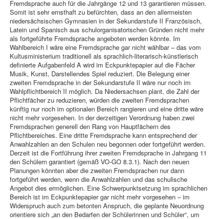
Fremdsprache auch für die Jahrgänge 12 und 13 garantieren müssen.
Somit ist sehr ernsthaft zu befürchten, dass an den allermeisten
niedersächsischen Gymnasien in der Sekundarstufe II Französisch,
Latein und Spanisch aus schulorganisatorischen Gründen nicht mehr
als fortgeführte Fremdsprache angeboten werden könnte. Im
Wahlbereich I wäre eine Fremdsprache gar nicht wählbar – das vom
Kultusministerium traditionell als sprachlich-literarisch-künstlerisch
definierte Aufgabenfeld A wird im Eckpunktepapier auf die Fächer
Musik, Kunst, Darstellendes Spiel reduziert. Die Belegung einer
zweiten Fremdsprache in der Sekundarstufe II wäre nur noch im
Wahlpflichtbereich II möglich. Da Niedersachsen plant, die Zahl der
Pflichtfächer zu reduzieren, würden die zweiten Fremdsprachen
künftig nur noch im optionalen Bereich rangieren und eine dritte wäre
nicht mehr vorgesehen. In der derzeitigen Verordnung haben zwei
Fremdsprachen generell den Rang von Hauptfächern des
Pflichtbereiches. Eine dritte Fremdsprache kann entsprechend der
Anwahlzahlen an den Schulen neu begonnen oder fortgeführt werden.
Derzeit ist die Fortführung ihrer zweiten Fremdsprache in Jahrgang 11
den Schülern garantiert (gemäß VO-GO 8.3.1). Nach den neuen
Planungen könnten aber die zweiten Fremdsprachen nur dann
fortgeführt werden, wenn die Anwahlzahlen und das schulische
Angebot dies ermöglichen. Eine Schwerpunktsetzung im sprachlichen
Bereich ist im Eckpunktepapier gar nicht mehr vorgesehen – im
Widerspruch auch zum betonten Anspruch, die geplante Neuordnung
orientiere sich „an den Bedarfen der Schülerinnen und Schüler“, um