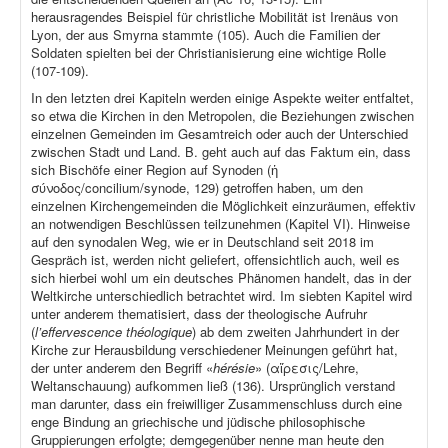
herausragendes Beispiel für christliche Mobilität ist Irenäus von
Lyon, der aus Smyrna stammte (105). Auch die Familien der
Soldaten spielten bei der Christianisierung eine wichtige Rolle
(107-109).
In den letzten drei Kapiteln werden einige Aspekte weiter entfaltet,
so etwa die Kirchen in den Metropolen, die Beziehungen zwischen
einzelnen Gemeinden im Gesamtreich oder auch der Unterschied
zwischen Stadt und Land. B. geht auch auf das Faktum ein, dass
sich Bischöfe einer Region auf Synoden (ἡ
σύνοδος/concilium/synode, 129) getroffen haben, um den
einzelnen Kirchengemeinden die Möglichkeit einzuräumen, effektiv
an notwendigen Beschlüssen teilzunehmen (Kapitel VI). Hinweise
auf den synodalen Weg, wie er in Deutschland seit 2018 im
Gespräch ist, werden nicht geliefert, offensichtlich auch, weil es
sich hierbei wohl um ein deutsches Phänomen handelt, das in der
Weltkirche unterschiedlich betrachtet wird. Im siebten Kapitel wird
unter anderem thematisiert, dass der theologische Aufruhr
(
l’effervescence théologique
) ab dem zweiten Jahrhundert in der
Kirche zur Herausbildung verschiedener Meinungen geführt hat,
der unter anderem den Begriff «
hérésie
» (αἵρεσις/Lehre,
Weltanschauung) aufkommen ließ (136). Ursprünglich verstand
man darunter, dass ein freiwilliger Zusammenschluss durch eine
enge Bindung an griechische und jüdische philosophische
Gruppierungen erfolgte; demgegenüber nenne man heute den