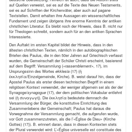
auf Quellen verweist, sei es auf die Texte des Neuen Testaments,
sei es auf Schriften der Kirchenväter, aber auch auf pagane
Textstellen. Damit erhalten ihre Aussagen ein wissenschaftliches
Fundament und zeigen übrigens ihre enorme Kenntnis der antiken
christlichen Literatur. Es bleibt noch der Hinweis, dass B. nicht nur
für Theologen schreibt, sondern auch für an den antiken Sprachen
Interessierte.
Den Auftakt im ersten Kapitel bildet der Hinweis, dass in den
ältesten christlichen Texten, nämlich in den autobiographischen
Briefen des Paulus, die in den 50er Jahren auf Griechisch verfasst
wurden, die Gemeinschaft der Schüler Christi erscheint, basierend
auf dem Begriff: Versammlung (
«rassemblement»
, 17), im
Ursprungssinn des Wortes
ekklesia
(17) (ἡ
ἐκκλησία/Einzelgemeinde, Kirche). B. weist darauf hin, dass der
Apostel Paulus als erster diesen technischen Begriff in einem
religiösen Kontext verwendet, der weniger allgemein sei als der der
Synagoge/
synagogue
(17), der dem politischen Vokabular entlehnt
sei (ἡ συναγωγή). Die ἐκκλησία bedeutete demnach die
Versammlung der Bürger, die konstitutive Einrichtung des
Zusammenlebens der Gemeinschaft; Paulus hat daraus die
Vorwegnahme der Versammlung gemacht, die aufgerufen wurde,
vor Gott zusammenzutreten, als die l’«Église de Dieu» (Kirche
Gottes) (17)). B. erinnert daran, dass in diesen Kontexten stets
der Plural verwendet wird: L’«Église universelle est constituée des