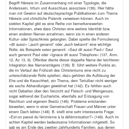
Begriff Häresie im Zusammenhang mit einer Typologie, die
Anderssein, Irrtum und Ausschluss assoziiere (136). Hier hätte
man mit Gewinn auf deutschsprachige Publikationen zum Thema
Häresie und christliche Polemik verweisen können. Auch im
siebten Kapitel gibt es eine Reihe von bemerkenswerten
Informationen, etwa dass Christen eine weitere Identität bzw.
einen anderen Namen annahmen, wenn sie in einen anderen
Kultur- oder Sprachkreis gelangten. Dabei spielte die Formulierung
«dit aussi» /„auch genannt“ oder „auch bekannt“ eine wichtige
Rolle; als Beispiele seien genannt: «Saul dit aussi Paul»/ Saul
auch genannt Paul oder «Ignace dit aussi Théophore» (137, Anm.
12, Ac 13, 9). Offenbar diente dieser doppelte Name der leichteren
Integration des Namensträgers (139). B. führt weitere Punkte an,
die im Verlauf der Frühzeit des Christentums eine nicht zu
unterschätzende Rolle spielten; dazu gehören die Auflösung der
Ehe und die Keuschheit, ein Thema, dem Tertullian nicht weniger
als sechs Abhandlungen gewidmet hat (142). Es fehlten auch
nicht Debatten über den Verzicht auf Fleisch- und Weingenuss,
sogar während der Eucharistie, ebenfalls auf Entsagung von
Reichtum und eigenem Besitz (146). Probleme entstanden
bisweilen, wenn in einer Gemeinschaft Frauen und Männer unter
einem Dach lebten (148). B. stellt eine sehr interessante Frage:
«Est-on passé du féminisme à la déféminisation?» (149). Auch im
achten Kapitel werden bedeutsame Informationen mitgeteilt. So
gab es am Ende des zweiten Jahrhunderts Familien, aus denen