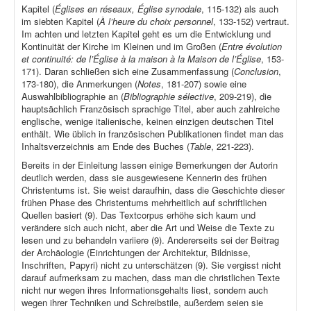
Kapitel (
Églises en réseaux, Église synodale
, 115-132) als auch
im siebten Kapitel (
À l’heure du choix personnel
, 133-152) vertraut.
Im achten und letzten Kapitel geht es um die Entwicklung und
Kontinuität der Kirche im Kleinen und im Großen (
Entre évolution
et continuité: de l’Église à la maison à la Maison de l’Église
, 153-
171). Daran schließen sich eine Zusammenfassung (
Conclusion
,
173-180), die Anmerkungen (
Notes
, 181-207) sowie eine
Auswahlbibliographie an (
Bibliographie sélective
, 209-219), die
hauptsächlich Französisch sprachige Titel, aber auch zahlreiche
englische, wenige italienische, keinen einzigen deutschen Titel
enthält. Wie üblich in französischen Publikationen findet man das
Inhaltsverzeichnis am Ende des Buches (
Table
, 221-223).
Bereits in der Einleitung lassen einige Bemerkungen der Autorin
deutlich werden, dass sie ausgewiesene Kennerin des frühen
Christentums ist. Sie weist daraufhin, dass die Geschichte dieser
frühen Phase des Christentums mehrheitlich auf schriftlichen
Quellen basiert (9). Das Textcorpus erhöhe sich kaum und
verändere sich auch nicht, aber die Art und Weise die Texte zu
lesen und zu behandeln variiere (9). Andererseits sei der Beitrag
der Archäologie (Einrichtungen der Architektur, Bildnisse,
Inschriften, Papyri) nicht zu unterschätzen (9). Sie vergisst nicht
darauf aufmerksam zu machen, dass man die christlichen Texte
nicht nur wegen ihres Informationsgehalts liest, sondern auch
wegen ihrer Techniken und Schreibstile, außerdem seien sie