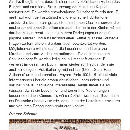
Als Fazit ergibt sich, dass B. einen nachvollziehbaren Aufbau des
Buches und eine klare Strukturierung der einzelnen Kapitel
realisiert hat. Es werden entscheidende Grundbegriffe erläutert. B.
greift auf wichtige französische und englische Publikationen
zurück. Sie kennt sehr genau die christlichen Quellen, sowohl die
neutestamentlichen Schriften als auch die Texte der Kirchenväter;
darüber hinaus beruft sie sich in ihren Darlegungen auch auf
pagane Autoren und auf Rechtsquellen. Auffällig ist ihre Strategie,
Fragen zu formulieren, die dann auch beantwortet werden.
Möglicherweise will sie damit die Leserinnen und Leser zur
Mitarbeit und zum Mitdenken auffordern. Die altgriechischen
Schlüsselbegriffe werden lediglich in Umschrift offeriert. B.
verweist im gesamten Buch immer wieder auf Paulus, dem sie
auch eine eigene Publikation gewidmet hat (Dies., Saint Paul.
Artisan d’ un monde chrétien. Fayard Paris 1991). B. bietet viele
Informationen über die ersten christlichen Jahrhunderte und
darüber hinaus. Zahlreiche interessante Details liefert sie
en
passant
, damit die Leserinnen und Leser ihre Ausführungen
besser einordnen können. Es wäre nützlich, wenn das Buch auch
ins Deutsche übersetzt würde, damit sich der Leserkreis erweitern
und von ihren Darlegungen profitieren könnte.
Dietmar Schmitz