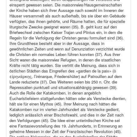
einsperrt gewesen seien. Die
maisonnées/
Hausgemeinschaften
der Kirche haben sich ihrer Aussage nach sowohl im Inneren der
Häuser versammelt als auch außerhalb, bis sie über ein Gebäude
verfügten, das ihnen gehörte, und Räume hatten, die für spezielle
liturgische Zwecke geeignet waren (35). B. geht kurz auf den
Briefwechsel zwischen Kaiser Trajan und Plinius ein, in dem die
Regeln für die Verfolgung der Christen genau formuliert sind (36).
Ihre Grundthese besteht aber in der Aussage, dass in
gewöhnlichen Zeiten und wenn auf Denunziation verzichtet wurde
die Christen ein normales Leben führen konnten (37). Aus ihrer
Sicht waren die
maisonnées
Refugien, in denen die staatlichen
Kräfte nicht tätig wurden. Sie vertritt die Meinung, dass sich in
östlichen Städten das Eingreifen des «gardien de la paix» (ὁ
εἰρηνάρκης, l’irénarque, Friedenshüter) auf Patrouillen auf dem
Lande reduzierte (37). Des Weiteren seien bis 250 n. Chr. die
Repressalien punktuell und situationsabhängig gewesen (39).
Auch die Rolle der Katakomben, in denen angeblich
Eucharistiefeiern stattgefunden hätten oder als Verstecke dienten,
hält sie für einen Mythos (45). Ihrer Meinung nach hätten die
Katakomben nur im vierten Jahrhundert als Verstecke gedient,
lediglich anlässlich einer Bischofswahl, und dies in der Zeit nach
den Verfolgungen (45). Die Idee einer unterirdischen Kirche sei
eine Fantasievorstellung des 19. Jahrhunderts, in Erinnerung an
geheime Messen in der Zeit der Französischen Revolution (45).
Die antiken Nekropolen, die an den Ausfallstraßen der Städte