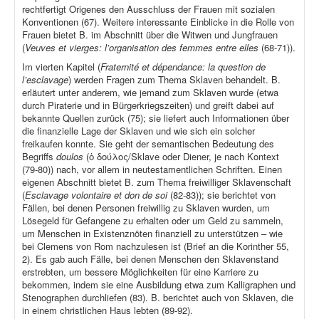
rechtfertigt Origenes den Ausschluss der Frauen mit sozialen
Konventionen (67). Weitere interessante Einblicke in die Rolle von
Frauen bietet B. im Abschnitt über die Witwen und Jungfrauen
(
Veuves et vierges: l’organisation des femmes entre elles
(68-71)).
Im vierten Kapitel (
Fraternité et dépendance: la question de
l’esclavage
) werden Fragen zum Thema Sklaven behandelt. B.
erläutert unter anderem, wie jemand zum Sklaven wurde (etwa
durch Piraterie und in Bürgerkriegszeiten) und greift dabei auf
bekannte Quellen zurück (75); sie liefert auch Informationen über
die finanzielle Lage der Sklaven und wie sich ein solcher
freikaufen konnte. Sie geht der semantischen Bedeutung des
Begriffs
doulos
(ὁ δούλος/Sklave oder Diener, je nach Kontext
(79-80)) nach, vor allem in neutestamentlichen Schriften. Einen
eigenen Abschnitt bietet B. zum Thema freiwilliger Sklavenschaft
(
Esclavage volontaire et don de soi
(82-83)); sie berichtet von
Fällen, bei denen Personen freiwillig zu Sklaven wurden, um
Lösegeld für Gefangene zu erhalten oder um Geld zu sammeln,
um Menschen in Existenznöten finanziell zu unterstützen – wie
bei Clemens von Rom nachzulesen ist (Brief an die Korinther 55,
2). Es gab auch Fälle, bei denen Menschen den Sklavenstand
erstrebten, um bessere Möglichkeiten für eine Karriere zu
bekommen, indem sie eine Ausbildung etwa zum Kalligraphen und
Stenographen durchliefen (83). B. berichtet auch von Sklaven, die
in einem christlichen Haus lebten (89-92).