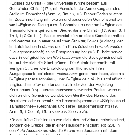
«Églises du Christ»» (die universelle Kirche besteht aus
Gemeinden Christi (17)), mit Verweis in der Anmerkung auf eine
Stelle im Römerbrief (Anm. 2, Rm 16, 16). Dieser Gedanke steht
im Zusammenhang mit lokalen und besonderen Gemeinschaften
wie l‘«Église de Dieu qui est à Corinthe» ou comme l‘«Église des
Thessaloniciens qui sont en Dieu et dans le Christ» (17, Anm. 3, 1
Th 1, 1; 2 Co 1, 1). Paulus wendet sich an diese Gemeinschaften
und verortet sie in einer häuslichen Struktur, l’
oikos
(ὁ οἶκος)
,
der
im Lateinischen in
domus
und im Französischen in «
maisonnée
»
(Hausgemeinschaft) seine Entsprechung hat (18). B. hebt hervor,
dass in der griechischen Welt
maisonnée
die Basisgemeinschaft
ist, auf der sich die Stadt gründet. Die Autorin beschreibt mit
wenigen Strichen die Entwicklung der Kirche, die ihren
Ausgangspunkt bei diesen
maisonnées
genommen habe, also als
l’«Église par maisonnées», über l’«Église de cité» bis schließlich l‘
«Église d‘Empire» entstanden sei, in der Zeit der Regierung
Konstantins (18). Interessanterweise verwendet Paulus, wenn er
sich an eine Gemeinde wendet, den Genitiv des Namens des
Hausherrn oder er benutzt ein Possessivpronomen: «Stéphanas et
sa maisonnée» (Stephanas und seine Hausgemeinschaft) (19,
Anm. 5, 1 Co, 16, 15: τὴν οἰκίαν Στεφανᾶ).
Für das frühe Christentum war nicht das Individuum entscheidend,
sondern die Gruppe, die in einer Hausgemeinschaft lebt (20). In
den
Acta Apostolorum
wird die Kirche von Jerusalem mit dem