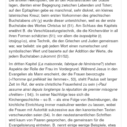
lagen, dienten einer Begegnung zwischen Lebenden und Toten;
auf den Epitaphien gebe es manchmal, sehr diskret, ein kleines
lateinisches Kreuz; beim ersten Vorkommen des griechischen
Buchstabens
chi
(χ) wurde dieser unterstrichen, weil es der erste
Buchstabe des Wortes Christus ist (51). Am Schluss des Kapitels
erwähnt B. die Verschlüsselungstechnik, die die Kirchenväter in all
ihren Formen schätzten (51); vor allem die
isopséphie
(ἡ
ἰσοψηφία), eine Technik, die den Griechen und Juden gemeinsam
war, war beliebt: sie gab jedem Wort einen numerischen und
symbolischen Wert und basierte auf der Addition der Werte, die
jedem Buchstaben zukommt (51/52).
Im dritten Kapitel (
La maisonnée, fabrique de féminisme
?) stehen
Aspekte der Rolle der Frau im Vordergrund. Während Jesus in den
Evangelien als Mann erscheint, der die Frauen bevorzugte
(«
l’homme qui préférait les femmes»
, 53), steht Paulus seit langer
Zeit im Ruf, der erste christliche Frauenfeind zu sein («
Paul
assume ainsi depuis longtemps la réputation de premier misogyne
chrétien»
( 54)). In seiner Nachfolge lese sich die
Kirchengeschichte – so B. – als eine Folge von Bestrebungen, die
kirchliche Einrichtung immer maskuliner werden zu lassen, wobei
die Frauen mit Autorität sukzessive aus den kanonischen Texten
verschwunden seien (54). In den neutestamentlichen Schriften
wird kaum von Paaren gesprochen, die gemeinsam für die
Evangelisierung eintreten. B. nennt einige wenige Beispiele, etwa