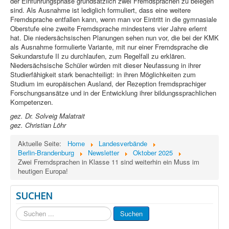
der Einführungsphase grundsätzlich zwei Fremdsprachen zu belegen
sind. Als Ausnahme ist lediglich formuliert, dass eine weitere
Fremdsprache entfallen kann, wenn man vor Eintritt in die gymnasiale
Oberstufe eine zweite Fremdsprache mindestens vier Jahre erlernt
hat. Die niedersächsischen Planungen sehen nun vor, die bei der KMK
als Ausnahme formulierte Variante, mit nur einer Fremdsprache die
Sekundarstufe II zu durchlaufen, zum Regelfall zu erklären.
Niedersächsische Schüler würden mit dieser Neufassung in ihrer
Studierfähigkeit stark benachteiligt: in ihren Möglichkeiten zum
Studium im europäischen Ausland, der Rezeption fremdsprachiger
Forschungsansätze und in der Entwicklung ihrer bildungssprachlichen
Kompetenzen.
gez. Dr. Solveig Malatrait
gez. Christian Löhr
Aktuelle Seite:
Home
Landesverbände
Berlin-Brandenburg
Newsletter
Oktober 2025
Zwei Fremdsprachen in Klasse 11 sind weiterhin ein Muss im
heutigen Europa!
SUCHEN
Suchen
Suchen
...