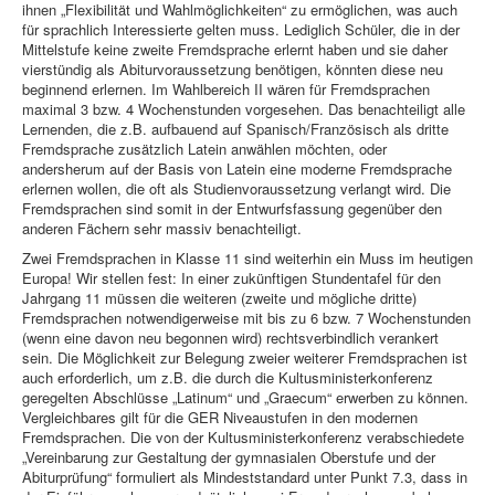
ihnen „Flexibilität und Wahlmöglichkeiten“ zu ermöglichen, was auch
für sprachlich Interessierte gelten muss. Lediglich Schüler, die in der
Mittelstufe keine zweite Fremdsprache erlernt haben und sie daher
vierstündig als Abiturvoraussetzung benötigen, könnten diese neu
beginnend erlernen. Im Wahlbereich II wären für Fremdsprachen
maximal 3 bzw. 4 Wochenstunden vorgesehen. Das benachteiligt alle
Lernenden, die z.B. aufbauend auf Spanisch/Französisch als dritte
Fremdsprache zusätzlich Latein anwählen möchten, oder
andersherum auf der Basis von Latein eine moderne Fremdsprache
erlernen wollen, die oft als Studienvoraussetzung verlangt wird. Die
Fremdsprachen sind somit in der Entwurfsfassung gegenüber den
anderen Fächern sehr massiv benachteiligt.
Zwei Fremdsprachen in Klasse 11 sind weiterhin ein Muss im heutigen
Europa! Wir stellen fest: In einer zukünftigen Stundentafel für den
Jahrgang 11 müssen die weiteren (zweite und mögliche dritte)
Fremdsprachen notwendigerweise mit bis zu 6 bzw. 7 Wochenstunden
(wenn eine davon neu begonnen wird) rechtsverbindlich verankert
sein. Die Möglichkeit zur Belegung zweier weiterer Fremdsprachen ist
auch erforderlich, um z.B. die durch die Kultusministerkonferenz
geregelten Abschlüsse „Latinum“ und „Graecum“ erwerben zu können.
Vergleichbares gilt für die GER Niveaustufen in den modernen
Fremdsprachen. Die von der Kultusministerkonferenz verabschiedete
„Vereinbarung zur Gestaltung der gymnasialen Oberstufe und der
Abiturprüfung“ formuliert als Mindeststandard unter Punkt 7.3, dass in