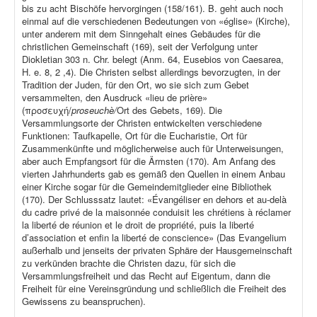
bis zu acht Bischöfe hervorgingen (158/161). B. geht auch noch
einmal auf die verschiedenen Bedeutungen von «église» (Kirche),
unter anderem mit dem Sinngehalt eines Gebäudes für die
christlichen Gemeinschaft (169), seit der Verfolgung unter
Diokletian 303 n. Chr. belegt (Anm. 64, Eusebios von Caesarea,
H. e. 8, 2 ,4). Die Christen selbst allerdings bevorzugten, in der
Tradition der Juden, für den Ort, wo sie sich zum Gebet
versammelten, den Ausdruck «lieu de prière»
(προσευχή/
proseuchè/
Ort des Gebets, 169). Die
Versammlungsorte der Christen entwickelten verschiedene
Funktionen: Taufkapelle, Ort für die Eucharistie, Ort für
Zusammenkünfte und möglicherweise auch für Unterweisungen,
aber auch Empfangsort für die Ärmsten (170). Am Anfang des
vierten Jahrhunderts gab es gemäß den Quellen in einem Anbau
einer Kirche sogar für die Gemeindemitglieder eine Bibliothek
(170). Der Schlusssatz lautet: «Évangéliser en dehors et au-delà
du cadre privé de la maisonnée conduisit les chrétiens à réclamer
la liberté de réunion et le droit de propriété, puis la liberté
d’association et enfin la liberté de conscience» (Das Evangelium
außerhalb und jenseits der privaten Sphäre der Hausgemeinschaft
zu verkünden brachte die Christen dazu, für sich die
Versammlungsfreiheit und das Recht auf Eigentum, dann die
Freiheit für eine Vereinsgründung und schließlich die Freiheit des
Gewissens zu beanspruchen).