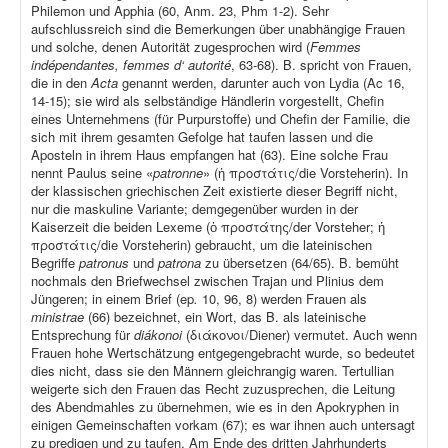
Philemon und Apphia (60, Anm. 23, Phm 1-2). Sehr
aufschlussreich sind die Bemerkungen über unabhängige Frauen
und solche, denen Autorität zugesprochen wird (
Femmes
indépendantes, femmes d‘ autorité
, 63-68). B. spricht von Frauen,
die in den
Acta
genannt werden, darunter auch von Lydia (Ac 16,
14-15); sie wird als selbständige Händlerin vorgestellt, Chefin
eines Unternehmens (für Purpurstoffe) und Chefin der Familie, die
sich mit ihrem gesamten Gefolge hat taufen lassen und die
Aposteln in ihrem Haus empfangen hat (63). Eine solche Frau
nennt Paulus seine «
patronne
» (ἡ προστάτις/die Vorsteherin). In
der klassischen griechischen Zeit existierte dieser Begriff nicht,
nur die maskuline Variante; demgegenüber wurden in der
Kaiserzeit die beiden Lexeme (ὁ προστάτης/der Vorsteher; ἡ
προστάτις/die Vorsteherin) gebraucht, um die lateinischen
Begriffe
patronus
und
patrona
zu übersetzen (64/65). B. bemüht
nochmals den Briefwechsel zwischen Trajan und Plinius dem
Jüngeren; in einem Brief (ep
.
10, 96, 8) werden Frauen als
ministrae
(66) bezeichnet, ein Wort, das B. als lateinische
Entsprechung für
diákonoi
(διάκονοι/Diener) vermutet. Auch wenn
Frauen hohe Wertschätzung entgegengebracht wurde, so bedeutet
dies nicht, dass sie den Männern gleichrangig waren. Tertullian
weigerte sich den Frauen das Recht zuzusprechen, die Leitung
des Abendmahles zu übernehmen, wie es in den Apokryphen in
einigen Gemeinschaften vorkam (67); es war ihnen auch untersagt
zu predigen und zu taufen. Am Ende des dritten Jahrhunderts