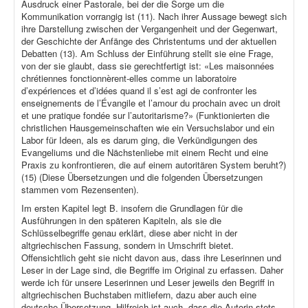
Ausdruck einer Pastorale, bei der die Sorge um die
Kommunikation vorrangig ist (11). Nach ihrer Aussage bewegt sich
ihre Darstellung zwischen der Vergangenheit und der Gegenwart,
der Geschichte der Anfänge des Christentums und der aktuellen
Debatten (13). Am Schluss der Einführung stellt sie eine Frage,
von der sie glaubt, dass sie gerechtfertigt ist: «Les maisonnées
chrétiennes fonctionnèrent-elles comme un laboratoire
d’expériences et d’idées quand il s’est agi de confronter les
enseignements de l’Évangile et l’amour du prochain avec un droit
et une pratique fondée sur l’autoritarisme?» (Funktionierten die
christlichen Hausgemeinschaften wie ein Versuchslabor und ein
Labor für Ideen, als es darum ging, die Verkündigungen des
Evangeliums und die Nächstenliebe mit einem Recht und eine
Praxis zu konfrontieren, die auf einem autoritären System beruht?)
(15) (Diese Übersetzungen und die folgenden Übersetzungen
stammen vom Rezensenten).
Im ersten Kapitel legt B. insofern die Grundlagen für die
Ausführungen in den späteren Kapiteln, als sie die
Schlüsselbegriffe genau erklärt, diese aber nicht in der
altgriechischen Fassung, sondern in Umschrift bietet.
Offensichtlich geht sie nicht davon aus, dass ihre Leserinnen und
Leser in der Lage sind, die Begriffe im Original zu erfassen. Daher
werde ich für unsere Leserinnen und Leser jeweils den Begriff in
altgriechischen Buchstaben mitliefern, dazu aber auch eine
deutsche Übersetzung. Hilfreich ist auch, dass die Autorin stets