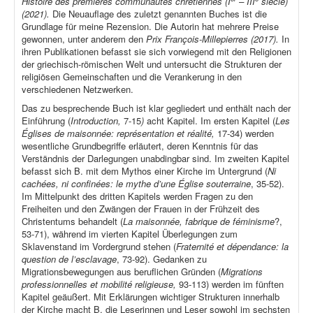
Histoire des premières communautés chrétiennes (I
– III
siècle)
(2021).
Die Neuauflage des zuletzt genannten Buches ist die
Grundlage für meine Rezension. Die Autorin hat mehrere Preise
gewonnen, unter anderem den
Prix François-Millepierres (2017).
In
ihren Publikationen befasst sie sich vorwiegend mit den Religionen
der griechisch-römischen Welt und untersucht die Strukturen der
religiösen Gemeinschaften und die Verankerung in den
verschiedenen Netzwerken.
Das zu besprechende Buch ist klar gegliedert und enthält nach der
Einführung (
Introduction,
7-15
)
acht Kapitel. Im ersten Kapitel (
Les
Églises de maisonnée: représentation et réalité,
17-34) werden
wesentliche Grundbegriffe erläutert, deren Kenntnis für das
Verständnis der Darlegungen unabdingbar sind. Im zweiten Kapitel
befasst sich B. mit dem Mythos einer Kirche im Untergrund (
Ni
cachées, ni confinées: le mythe d’une Église souterraine
, 35-52).
Im Mittelpunkt des dritten Kapitels werden Fragen zu den
Freiheiten und den Zwängen der Frauen in der Frühzeit des
Christentums behandelt (
La maisonnée, fabrique de féminisme
?,
53-71), während im vierten Kapitel Überlegungen zum
Sklavenstand im Vordergrund stehen (
Fraternité et dépendance: la
question de l’esclavage
, 73-92). Gedanken zu
Migrationsbewegungen aus beruflichen Gründen (
Migrations
professionnelles et mobilité religieuse,
93-113) werden im fünften
Kapitel geäußert. Mit Erklärungen wichtiger Strukturen innerhalb
der Kirche macht B. die Leserinnen und Leser sowohl im sechsten