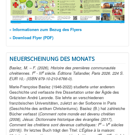
» Informationen zum Bezug des Flyers
» Download Flyer (PDF)
NEUERSCHEINUNG DES MONATS
Baslez, M. – F. (2026), Histoire des premières communautés
er
e
chrétiennes. I
- III
siècle. Éditions Tallandier, Paris 2026. 224 S.
EUR 10,- (ISBN 979-10-210-6766-0).
Marie-Françoise Baslez (1946-2022) studierte unter anderem
Geschichte und verfasste ihre Dissertation unter der Ägide des
Gräzisten André Laronde. Sie lehrte an verschiedenen
französischen Universitäten, zuletzt an der Sorbonne in Paris
(Geschichte des antiken Christentums). Baslez (B.) hat zahlreiche
Bücher verfasst (
Comment notre monde est devenu chrétien
(2008), Jésus: Dictionnaire historique des évangiles (2017),
er
e
Comment les chrétiens sont devenus catholiques: I
– V
siècles
(2019))
. Ihr letztes Buch trägt den Titel:
L’Église à la maison:
er
e