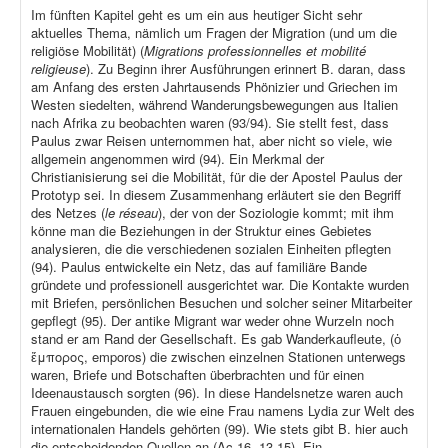
Im fünften Kapitel geht es um ein aus heutiger Sicht sehr
aktuelles Thema, nämlich um Fragen der Migration (und um die
religiöse Mobilität) (
Migrations professionnelles et mobilité
religieuse
). Zu Beginn ihrer Ausführungen erinnert B. daran, dass
am Anfang des ersten Jahrtausends Phönizier und Griechen im
Westen siedelten, während Wanderungsbewegungen aus Italien
nach Afrika zu beobachten waren (93/94). Sie stellt fest, dass
Paulus zwar Reisen unternommen hat, aber nicht so viele, wie
allgemein angenommen wird (94). Ein Merkmal der
Christianisierung sei die Mobilität, für die der Apostel Paulus der
Prototyp sei. In diesem Zusammenhang erläutert sie den Begriff
des Netzes (
le réseau
), der von der Soziologie kommt; mit ihm
könne man die Beziehungen in der Struktur eines Gebietes
analysieren, die die verschiedenen sozialen Einheiten pflegten
(94). Paulus entwickelte ein Netz, das auf familiäre Bande
gründete und professionell ausgerichtet war. Die Kontakte wurden
mit Briefen, persönlichen Besuchen und solcher seiner Mitarbeiter
gepflegt (95). Der antike Migrant war weder ohne Wurzeln noch
stand er am Rand der Gesellschaft. Es gab Wanderkaufleute, (ὁ
ἔμπορος, emporos) die zwischen einzelnen Stationen unterwegs
waren, Briefe und Botschaften überbrachten und für einen
Ideenaustausch sorgten (96). In diese Handelsnetze waren auch
Frauen eingebunden, die wie eine Frau namens Lydia zur Welt des
internationalen Handels gehörten (99). Wie stets gibt B. hier auch
die entscheidenden Quellen an (Ac 16, 13-15). Ein