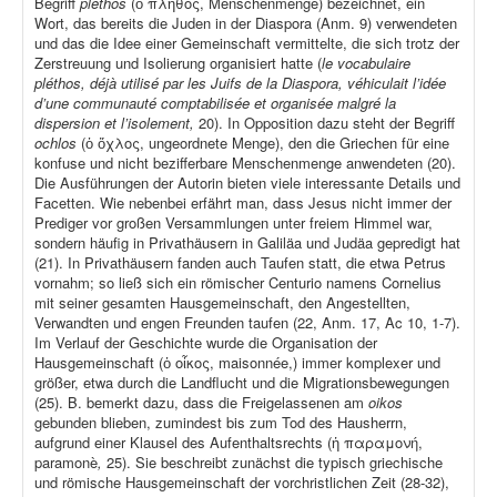
Begriff
pléthos
(ὁ πλῆθος, Menschenmenge) bezeichnet, ein
Wort, das bereits die Juden in der Diaspora (Anm. 9) verwendeten
und das die Idee einer Gemeinschaft vermittelte, die sich trotz der
Zerstreuung und Isolierung organisiert hatte (
le vocabulaire
pléthos, déjà utilisé par les Juifs de la Diaspora, véhiculait l’idée
d’une communauté comptabilisée et organisée malgré la
dispersion et l’isolement,
20). In Opposition dazu steht der Begriff
ochlos
(ὁ ὄχλος, ungeordnete Menge), den die Griechen für eine
konfuse und nicht bezifferbare Menschenmenge anwendeten (20).
Die Ausführungen der Autorin bieten viele interessante Details und
Facetten. Wie nebenbei erfährt man, dass Jesus nicht immer der
Prediger vor großen Versammlungen unter freiem Himmel war,
sondern häufig in Privathäusern in Galiläa und Judäa gepredigt hat
(21). In Privathäusern fanden auch Taufen statt, die etwa Petrus
vornahm; so ließ sich ein römischer Centurio namens Cornelius
mit seiner gesamten Hausgemeinschaft, den Angestellten,
Verwandten und engen Freunden taufen (22, Anm. 17, Ac 10, 1-7).
Im Verlauf der Geschichte wurde die Organisation der
Hausgemeinschaft (ὁ οἶκος, maisonnée,) immer komplexer und
größer, etwa durch die Landflucht und die Migrationsbewegungen
(25). B. bemerkt dazu, dass die Freigelassenen am
oikos
gebunden blieben, zumindest bis zum Tod des Hausherrn,
aufgrund einer Klausel des Aufenthaltsrechts (ἡ παραμονή,
paramonè
,
25). Sie beschreibt zunächst die typisch griechische
und römische Hausgemeinschaft der vorchristlichen Zeit (28-32),