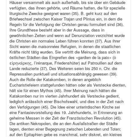
Häuser versammelt als auch außerhalb, bis sie über ein Gebäude
verfügten, das ihnen gehörte, und Räume hatten, die für spezielle
liturgische Zwecke geeignet waren (35). B. geht kurz auf den
Briefwechsel zwischen Kaiser Trajan und Plinius ein, in dem die
Regeln für die Verfolgung der Christen genau formuliert sind (36).
Ihre Grundthese besteht aber in der Aussage, dass in
gewöhnlichen Zeiten und wenn auf Denunziation verzichtet wurde
die Christen ein normales Leben führen konnten (37). Aus ihrer
Sicht waren die
maisonnées
Refugien, in denen die staatlichen
Kräfte nicht tätig wurden. Sie vertritt die Meinung, dass sich in
östlichen Städten das Eingreifen des «gardien de la paix» (ὁ
εἰρηνάρκης, l’irénarque, Friedenshüter) auf Patrouillen auf dem
Lande reduzierte (37). Des Weiteren seien bis 250 n. Chr. die
Repressalien punktuell und situationsabhängig gewesen (39).
Auch die Rolle der Katakomben, in denen angeblich
Eucharistiefeiern stattgefunden hätten oder als Verstecke dienten,
hält sie für einen Mythos (45). Ihrer Meinung nach hätten die
Katakomben nur im vierten Jahrhundert als Verstecke gedient,
lediglich anlässlich einer Bischofswahl, und dies in der Zeit nach
den Verfolgungen (45). Die Idee einer unterirdischen Kirche sei
eine Fantasievorstellung des 19. Jahrhunderts, in Erinnerung an
geheime Messen in der Zeit der Französischen Revolution (45).
Die antiken Nekropolen, die an den Ausfallstraßen der Städte
lagen, dienten einer Begegnung zwischen Lebenden und Toten;
auf den Epitaphien gebe es manchmal, sehr diskret, ein kleines