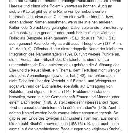
man mit Gewinn auf deutschsprachige Publikationen zum Thema
Häresie und christliche Polemik verweisen können. Auch im
siebten Kapitel gibt es eine Reihe von bemerkenswerten
Informationen, etwa dass Christen eine weitere Identität bzw.
einen anderen Namen annahmen, wenn sie in einen anderen
Kultur- oder Sprachkreis gelangten. Dabei spielte die Formulierung
«dit aussi» /„auch genannt“ oder „auch bekannt“ eine wichtige
Rolle; als Beispiele seien genannt: «Saul dit aussi Paul»/ Saul
auch genannt Paul oder «Ignace dit aussi Théophore» (137, Anm.
12, Ac 13, 9). Offenbar diente dieser doppelte Name der leichteren
Integration des Namensträgers (139). B. führt weitere Punkte an,
die im Verlauf der Frühzeit des Christentums eine nicht zu
unterschätzende Rolle spielten; dazu gehören die Auflösung der
Ehe und die Keuschheit, ein Thema, dem Tertullian nicht weniger
als sechs Abhandlungen gewidmet hat (142). Es fehlten auch
nicht Debatten über den Verzicht auf Fleisch- und Weingenuss,
sogar während der Eucharistie, ebenfalls auf Entsagung von
Reichtum und eigenem Besitz (146). Probleme entstanden
bisweilen, wenn in einer Gemeinschaft Frauen und Männer unter
einem Dach lebten (148). B. stellt eine sehr interessante Frage:
«Est-on passé du féminisme à la déféminisation?» (149). Auch im
achten Kapitel werden bedeutsame Informationen mitgeteilt. So
gab es am Ende des zweiten Jahrhunderts Familien, aus denen
bis zu acht Bischöfe hervorgingen (158/161). B. geht auch noch
einmal auf die verschiedenen Bedeutungen von «église» (Kirche),