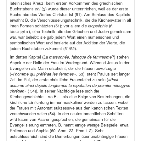
lateinisches Kreuz; beim ersten Vorkommen des griechischen
Buchstabens
chi
(χ) wurde dieser unterstrichen, weil es der erste
Buchstabe des Wortes Christus ist (51). Am Schluss des Kapitels
erwähnt B. die Verschlüsselungstechnik, die die Kirchenväter in all
ihren Formen schätzten (51); vor allem die
isopséphie
(ἡ
ἰσοψηφία), eine Technik, die den Griechen und Juden gemeinsam
war, war beliebt: sie gab jedem Wort einen numerischen und
symbolischen Wert und basierte auf der Addition der Werte, die
jedem Buchstaben zukommt (51/52).
Im dritten Kapitel (
La maisonnée, fabrique de féminisme
?) stehen
Aspekte der Rolle der Frau im Vordergrund. Während Jesus in den
Evangelien als Mann erscheint, der die Frauen bevorzugte
(«
l’homme qui préférait les femmes»
, 53), steht Paulus seit langer
Zeit im Ruf, der erste christliche Frauenfeind zu sein («
Paul
assume ainsi depuis longtemps la réputation de premier misogyne
chrétien»
( 54)). In seiner Nachfolge lese sich die
Kirchengeschichte – so B. – als eine Folge von Bestrebungen, die
kirchliche Einrichtung immer maskuliner werden zu lassen, wobei
die Frauen mit Autorität sukzessive aus den kanonischen Texten
verschwunden seien (54). In den neutestamentlichen Schriften
wird kaum von Paaren gesprochen, die gemeinsam für die
Evangelisierung eintreten. B. nennt einige wenige Beispiele, etwa
Philemon und Apphia (60, Anm. 23, Phm 1-2). Sehr
aufschlussreich sind die Bemerkungen über unabhängige Frauen