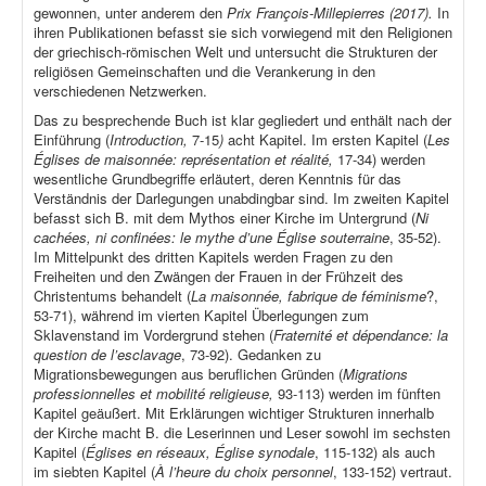
gewonnen, unter anderem den
Prix François-Millepierres (2017).
In
ihren Publikationen befasst sie sich vorwiegend mit den Religionen
der griechisch-römischen Welt und untersucht die Strukturen der
religiösen Gemeinschaften und die Verankerung in den
verschiedenen Netzwerken.
Das zu besprechende Buch ist klar gegliedert und enthält nach der
Einführung (
Introduction,
7-15
)
acht Kapitel. Im ersten Kapitel (
Les
Églises de maisonnée: représentation et réalité,
17-34) werden
wesentliche Grundbegriffe erläutert, deren Kenntnis für das
Verständnis der Darlegungen unabdingbar sind. Im zweiten Kapitel
befasst sich B. mit dem Mythos einer Kirche im Untergrund (
Ni
cachées, ni confinées: le mythe d’une Église souterraine
, 35-52).
Im Mittelpunkt des dritten Kapitels werden Fragen zu den
Freiheiten und den Zwängen der Frauen in der Frühzeit des
Christentums behandelt (
La maisonnée, fabrique de féminisme
?,
53-71), während im vierten Kapitel Überlegungen zum
Sklavenstand im Vordergrund stehen (
Fraternité et dépendance: la
question de l’esclavage
, 73-92). Gedanken zu
Migrationsbewegungen aus beruflichen Gründen (
Migrations
professionnelles et mobilité religieuse,
93-113) werden im fünften
Kapitel geäußert. Mit Erklärungen wichtiger Strukturen innerhalb
der Kirche macht B. die Leserinnen und Leser sowohl im sechsten
Kapitel (
Églises en réseaux, Église synodale
, 115-132) als auch
im siebten Kapitel (
À l’heure du choix personnel
, 133-152) vertraut.