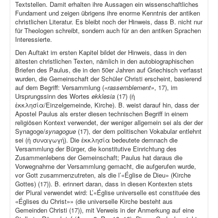
Textstellen. Damit erhalten ihre Aussagen ein wissenschaftliches
Fundament und zeigen übrigens ihre enorme Kenntnis der antiken
christlichen Literatur. Es bleibt noch der Hinweis, dass B. nicht nur
für Theologen schreibt, sondern auch für an den antiken Sprachen
Interessierte.
Den Auftakt im ersten Kapitel bildet der Hinweis, dass in den
ältesten christlichen Texten, nämlich in den autobiographischen
Briefen des Paulus, die in den 50er Jahren auf Griechisch verfasst
wurden, die Gemeinschaft der Schüler Christi erscheint, basierend
auf dem Begriff: Versammlung (
«rassemblement»
, 17), im
Ursprungssinn des Wortes
ekklesia
(17) (ἡ
ἐκκλησία/Einzelgemeinde, Kirche). B. weist darauf hin, dass der
Apostel Paulus als erster diesen technischen Begriff in einem
religiösen Kontext verwendet, der weniger allgemein sei als der der
Synagoge/
synagogue
(17), der dem politischen Vokabular entlehnt
sei (ἡ συναγωγή). Die ἐκκλησία bedeutete demnach die
Versammlung der Bürger, die konstitutive Einrichtung des
Zusammenlebens der Gemeinschaft; Paulus hat daraus die
Vorwegnahme der Versammlung gemacht, die aufgerufen wurde,
vor Gott zusammenzutreten, als die l’«Église de Dieu» (Kirche
Gottes) (17)). B. erinnert daran, dass in diesen Kontexten stets
der Plural verwendet wird: L’«Église universelle est constituée des
«Églises du Christ»» (die universelle Kirche besteht aus
Gemeinden Christi (17)), mit Verweis in der Anmerkung auf eine