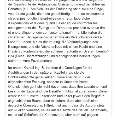
der Geschichte der Anfänge des Christentums und der aktuellen
Debatten (13). Am Schluss der Einführung stellt sie eine Frage,
von der sie glaubt, dass sie gerechtfertigt ist: «Les maisonnées
chrétiennes fonctionnèrent-elles comme un laboratoire
d’expériences et d’idées quand il s’est agi de confronter les
enseignements de l’Évangile et l’amour du prochain avec un droit
et une pratique fondée sur l’autoritarisme?» (Funktionierten die
christlichen Hausgemeinschaften wie ein Versuchslabor und ein
Labor für Ideen, als es darum ging, die Verkündigungen des
Evangeliums und die Nächstenliebe mit einem Recht und eine
Praxis zu konfrontieren, die auf einem autoritären System beruht?)
(15) (Diese Übersetzungen und die folgenden Übersetzungen
stammen vom Rezensenten).
Im ersten Kapitel legt B. insofern die Grundlagen für die
Ausführungen in den späteren Kapiteln, als sie die
Schlüsselbegriffe genau erklärt, diese aber nicht in der
altgriechischen Fassung, sondern in Umschrift bietet.
Offensichtlich geht sie nicht davon aus, dass ihre Leserinnen und
Leser in der Lage sind, die Begriffe im Original zu erfassen. Daher
werde ich für unsere Leserinnen und Leser jeweils den Begriff in
altgriechischen Buchstaben mitliefern, dazu aber auch eine
deutsche Übersetzung. Hilfreich ist auch, dass die Autorin stets
auf Quellen verweist, sei es auf die Texte des Neuen Testaments,
sei es auf Schriften der Kirchenväter, aber auch auf pagane