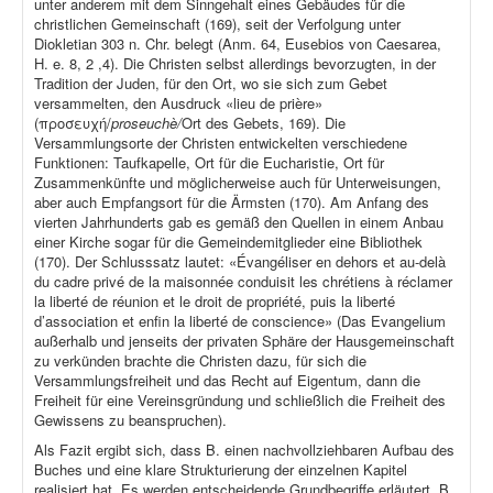
unter anderem mit dem Sinngehalt eines Gebäudes für die
christlichen Gemeinschaft (169), seit der Verfolgung unter
Diokletian 303 n. Chr. belegt (Anm. 64, Eusebios von Caesarea,
H. e. 8, 2 ,4). Die Christen selbst allerdings bevorzugten, in der
Tradition der Juden, für den Ort, wo sie sich zum Gebet
versammelten, den Ausdruck «lieu de prière»
(προσευχή/
proseuchè/
Ort des Gebets, 169). Die
Versammlungsorte der Christen entwickelten verschiedene
Funktionen: Taufkapelle, Ort für die Eucharistie, Ort für
Zusammenkünfte und möglicherweise auch für Unterweisungen,
aber auch Empfangsort für die Ärmsten (170). Am Anfang des
vierten Jahrhunderts gab es gemäß den Quellen in einem Anbau
einer Kirche sogar für die Gemeindemitglieder eine Bibliothek
(170). Der Schlusssatz lautet: «Évangéliser en dehors et au-delà
du cadre privé de la maisonnée conduisit les chrétiens à réclamer
la liberté de réunion et le droit de propriété, puis la liberté
d’association et enfin la liberté de conscience» (Das Evangelium
außerhalb und jenseits der privaten Sphäre der Hausgemeinschaft
zu verkünden brachte die Christen dazu, für sich die
Versammlungsfreiheit und das Recht auf Eigentum, dann die
Freiheit für eine Vereinsgründung und schließlich die Freiheit des
Gewissens zu beanspruchen).
Als Fazit ergibt sich, dass B. einen nachvollziehbaren Aufbau des
Buches und eine klare Strukturierung der einzelnen Kapitel
realisiert hat. Es werden entscheidende Grundbegriffe erläutert. B.