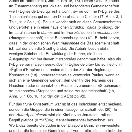
Stelle im Römerbrief (Anm. 2, Rm 16, 16). Dieser Gedanke steht
im Zusammenhang mit lokalen und besonderen Gemeinschaften
wie l‘«Église de Dieu qui est à Corinthe» ou comme l‘«Église des
Thessaloniciens qui sont en Dieu et dans le Christ» (17, Anm. 3, 1
Th 1, 1; 2 Co 1, 1). Paulus wendet sich an diese Gemeinschaften
und verortet sie in einer häuslichen Struktur, l’
oikos
(ὁ οἶκος)
,
der
im Lateinischen in
domus
und im Französischen in «
maisonnée
»
(Hausgemeinschaft) seine Entsprechung hat (18). B. hebt hervor,
dass in der griechischen Welt
maisonnée
die Basisgemeinschaft
ist, auf der sich die Stadt gründet. Die Autorin beschreibt mit
wenigen Strichen die Entwicklung der Kirche, die ihren
Ausgangspunkt bei diesen
maisonnées
genommen habe, also als
l’«Église par maisonnées», über l’«Église de cité» bis schließlich l‘
«Église d‘Empire» entstanden sei, in der Zeit der Regierung
Konstantins (18). Interessanterweise verwendet Paulus, wenn er
sich an eine Gemeinde wendet, den Genitiv des Namens des
Hausherrn oder er benutzt ein Possessivpronomen: «Stéphanas et
sa maisonnée» (Stephanas und seine Hausgemeinschaft) (19,
Anm. 5, 1 Co, 16, 15: τὴν οἰκίαν Στεφανᾶ).
Für das frühe Christentum war nicht das Individuum entscheidend,
sondern die Gruppe, die in einer Hausgemeinschaft lebt (20). In
den
Acta Apostolorum
wird die Kirche von Jerusalem mit dem
Begriff
pléthos
(ὁ πλῆθος, Menschenmenge) bezeichnet, ein
Wort, das bereits die Juden in der Diaspora (Anm. 9) verwendeten
und das die Idee einer Gemeinschaft vermittelte, die sich trotz der