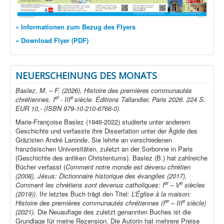
» Informationen zum Bezug des Flyers
» Download Flyer (PDF)
NEUERSCHEINUNG DES MONATS
Baslez, M. – F. (2026), Histoire des premières communautés
er
e
chrétiennes. I
- III
siècle. Éditions Tallandier, Paris 2026. 224 S.
EUR 10,- (ISBN 979-10-210-6766-0).
Marie-Françoise Baslez (1946-2022) studierte unter anderem
Geschichte und verfasste ihre Dissertation unter der Ägide des
Gräzisten André Laronde. Sie lehrte an verschiedenen
französischen Universitäten, zuletzt an der Sorbonne in Paris
(Geschichte des antiken Christentums). Baslez (B.) hat zahlreiche
Bücher verfasst (
Comment notre monde est devenu chrétien
(2008), Jésus: Dictionnaire historique des évangiles (2017),
er
e
Comment les chrétiens sont devenus catholiques: I
– V
siècles
(2019))
. Ihr letztes Buch trägt den Titel:
L’Église à la maison:
er
e
Histoire des premières communautés chrétiennes (I
– III
siècle)
(2021).
Die Neuauflage des zuletzt genannten Buches ist die
Grundlage für meine Rezension. Die Autorin hat mehrere Preise