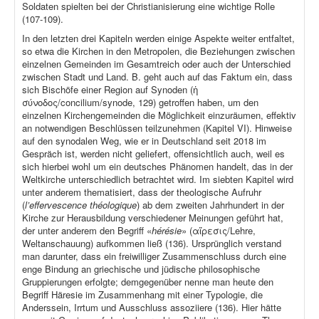
Soldaten spielten bei der Christianisierung eine wichtige Rolle
(107-109).
In den letzten drei Kapiteln werden einige Aspekte weiter entfaltet,
so etwa die Kirchen in den Metropolen, die Beziehungen zwischen
einzelnen Gemeinden im Gesamtreich oder auch der Unterschied
zwischen Stadt und Land. B. geht auch auf das Faktum ein, dass
sich Bischöfe einer Region auf Synoden (ἡ
σύνοδος/concilium/synode, 129) getroffen haben, um den
einzelnen Kirchengemeinden die Möglichkeit einzuräumen, effektiv
an notwendigen Beschlüssen teilzunehmen (Kapitel VI). Hinweise
auf den synodalen Weg, wie er in Deutschland seit 2018 im
Gespräch ist, werden nicht geliefert, offensichtlich auch, weil es
sich hierbei wohl um ein deutsches Phänomen handelt, das in der
Weltkirche unterschiedlich betrachtet wird. Im siebten Kapitel wird
unter anderem thematisiert, dass der theologische Aufruhr
(
l’effervescence théologique
) ab dem zweiten Jahrhundert in der
Kirche zur Herausbildung verschiedener Meinungen geführt hat,
der unter anderem den Begriff «
hérésie
» (αἵρεσις/Lehre,
Weltanschauung) aufkommen ließ (136). Ursprünglich verstand
man darunter, dass ein freiwilliger Zusammenschluss durch eine
enge Bindung an griechische und jüdische philosophische
Gruppierungen erfolgte; demgegenüber nenne man heute den
Begriff Häresie im Zusammenhang mit einer Typologie, die
Anderssein, Irrtum und Ausschluss assoziiere (136). Hier hätte