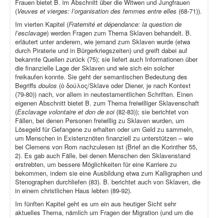
Frauen bietet B. im Abschnitt über die Witwen und Jungfrauen
(
Veuves et vierges: l’organisation des femmes entre elles
(68-71)).
Im vierten Kapitel (
Fraternité et dépendance: la question de
l’esclavage
) werden Fragen zum Thema Sklaven behandelt. B.
erläutert unter anderem, wie jemand zum Sklaven wurde (etwa
durch Piraterie und in Bürgerkriegszeiten) und greift dabei auf
bekannte Quellen zurück (75); sie liefert auch Informationen über
die finanzielle Lage der Sklaven und wie sich ein solcher
freikaufen konnte. Sie geht der semantischen Bedeutung des
Begriffs
doulos
(ὁ δούλος/Sklave oder Diener, je nach Kontext
(79-80)) nach, vor allem in neutestamentlichen Schriften. Einen
eigenen Abschnitt bietet B. zum Thema freiwilliger Sklavenschaft
(
Esclavage volontaire et don de soi
(82-83)); sie berichtet von
Fällen, bei denen Personen freiwillig zu Sklaven wurden, um
Lösegeld für Gefangene zu erhalten oder um Geld zu sammeln,
um Menschen in Existenznöten finanziell zu unterstützen – wie
bei Clemens von Rom nachzulesen ist (Brief an die Korinther 55,
2). Es gab auch Fälle, bei denen Menschen den Sklavenstand
erstrebten, um bessere Möglichkeiten für eine Karriere zu
bekommen, indem sie eine Ausbildung etwa zum Kalligraphen und
Stenographen durchliefen (83). B. berichtet auch von Sklaven, die
in einem christlichen Haus lebten (89-92).
Im fünften Kapitel geht es um ein aus heutiger Sicht sehr
aktuelles Thema, nämlich um Fragen der Migration (und um die