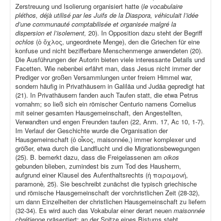
Zerstreuung und Isolierung organisiert hatte (
le vocabulaire
pléthos, déjà utilisé par les Juifs de la Diaspora, véhiculait l’idée
d’une communauté comptabilisée et organisée malgré la
dispersion et l’isolement,
20). In Opposition dazu steht der Begriff
ochlos
(ὁ ὄχλος, ungeordnete Menge), den die Griechen für eine
konfuse und nicht bezifferbare Menschenmenge anwendeten (20).
Die Ausführungen der Autorin bieten viele interessante Details und
Facetten. Wie nebenbei erfährt man, dass Jesus nicht immer der
Prediger vor großen Versammlungen unter freiem Himmel war,
sondern häufig in Privathäusern in Galiläa und Judäa gepredigt hat
(21). In Privathäusern fanden auch Taufen statt, die etwa Petrus
vornahm; so ließ sich ein römischer Centurio namens Cornelius
mit seiner gesamten Hausgemeinschaft, den Angestellten,
Verwandten und engen Freunden taufen (22, Anm. 17, Ac 10, 1-7).
Im Verlauf der Geschichte wurde die Organisation der
Hausgemeinschaft (ὁ οἶκος, maisonnée,) immer komplexer und
größer, etwa durch die Landflucht und die Migrationsbewegungen
(25). B. bemerkt dazu, dass die Freigelassenen am
oikos
gebunden blieben, zumindest bis zum Tod des Hausherrn,
aufgrund einer Klausel des Aufenthaltsrechts (ἡ παραμονή,
paramonè
,
25). Sie beschreibt zunächst die typisch griechische
und römische Hausgemeinschaft der vorchristlichen Zeit (28-32),
um dann Einzelheiten der christlichen Hausgemeinschaft zu liefern
(32-34). Es wird auch das Vokabular einer derart neuen
maisonnée
chrétienne
präsentiert; an der Spitze eines Bistums steht