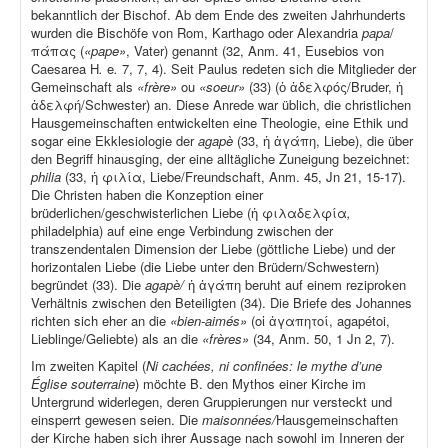
bekanntlich der Bischof. Ab dem Ende des zweiten Jahrhunderts
wurden die Bischöfe von Rom, Karthago oder Alexandria
papa
/
πάπας (
«pape»
, Vater) genannt (32, Anm. 41, Eusebios von
Caesarea H
.
e
.
7, 7, 4). Seit Paulus redeten sich die Mitglieder der
Gemeinschaft als
«frère»
ou
«soeur»
(33) (ὁ ἀδελφός/Bruder, ἡ
ἀδελφή/Schwester) an. Diese Anrede war üblich, die christlichen
Hausgemeinschaften entwickelten eine Theologie, eine Ethik und
sogar eine Ekklesiologie der
agapè
(33, ἡ ἀγάπη, Liebe), die über
den Begriff hinausging, der eine alltägliche Zuneigung bezeichnet:
philia
(33, ἡ φιλία, Liebe/Freundschaft, Anm. 45, Jn 21, 15-17).
Die Christen haben die Konzeption einer
brüderlichen/geschwisterlichen Liebe (ἡ φιλαδελφία
,
philadelphia) auf eine enge Verbindung zwischen der
transzendentalen Dimension der Liebe (göttliche Liebe) und der
horizontalen Liebe (die Liebe unter den Brüdern/Schwestern)
begründet (33). Die
agapè/
ἡ ἀγάπη beruht auf einem reziproken
Verhältnis zwischen den Beteiligten (34). Die Briefe des Johannes
richten sich eher an die
«bien-aimés»
(οἱ ἀγαπητοί, agapétoi,
Lieblinge/Geliebte) als an die
«frères»
(34, Anm. 50, 1 Jn 2, 7).
Im zweiten Kapitel (
Ni cachées, ni confinées: le mythe d’une
Église souterraine
) möchte B. den Mythos einer Kirche im
Untergrund widerlegen, deren Gruppierungen nur versteckt und
einsperrt gewesen seien. Die
maisonnées/
Hausgemeinschaften
der Kirche haben sich ihrer Aussage nach sowohl im Inneren der