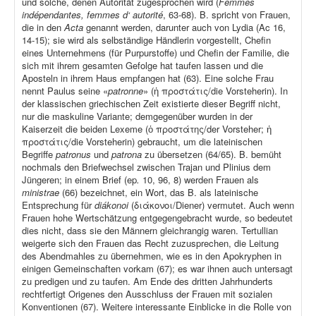
und solche, denen Autorität zugesprochen wird (
Femmes
indépendantes, femmes d‘ autorité
, 63-68). B. spricht von Frauen,
die in den
Acta
genannt werden, darunter auch von Lydia (Ac 16,
14-15); sie wird als selbständige Händlerin vorgestellt, Chefin
eines Unternehmens (für Purpurstoffe) und Chefin der Familie, die
sich mit ihrem gesamten Gefolge hat taufen lassen und die
Aposteln in ihrem Haus empfangen hat (63). Eine solche Frau
nennt Paulus seine «
patronne
» (ἡ προστάτις/die Vorsteherin). In
der klassischen griechischen Zeit existierte dieser Begriff nicht,
nur die maskuline Variante; demgegenüber wurden in der
Kaiserzeit die beiden Lexeme (ὁ προστάτης/der Vorsteher; ἡ
προστάτις/die Vorsteherin) gebraucht, um die lateinischen
Begriffe
patronus
und
patrona
zu übersetzen (64/65). B. bemüht
nochmals den Briefwechsel zwischen Trajan und Plinius dem
Jüngeren; in einem Brief (ep
.
10, 96, 8) werden Frauen als
ministrae
(66) bezeichnet, ein Wort, das B. als lateinische
Entsprechung für
diákonoi
(διάκονοι/Diener) vermutet. Auch wenn
Frauen hohe Wertschätzung entgegengebracht wurde, so bedeutet
dies nicht, dass sie den Männern gleichrangig waren. Tertullian
weigerte sich den Frauen das Recht zuzusprechen, die Leitung
des Abendmahles zu übernehmen, wie es in den Apokryphen in
einigen Gemeinschaften vorkam (67); es war ihnen auch untersagt
zu predigen und zu taufen. Am Ende des dritten Jahrhunderts
rechtfertigt Origenes den Ausschluss der Frauen mit sozialen
Konventionen (67). Weitere interessante Einblicke in die Rolle von