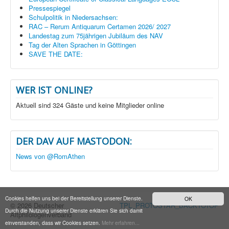
Pressespiegel
Schulpolitik in Niedersachsen:
RAC – Rerum Antiquarum Certamen 2026/ 2027
Landestag zum 75jährigen Jubiläum des NAV
Tag der Alten Sprachen in Göttingen
SAVE THE DATE:
WER IST ONLINE?
Aktuell sind 324 Gäste und keine Mitglieder online
DER DAV AUF MASTODON:
News von @RomAthen
Cookies helfen uns bei der Bereitstellung unserer Dienste.
OK
© 2026 Deutscher
TPL_PROTOSTAR_BACKTOTOP
Durch die Nutzung unserer Dienste erklären Sie sich damit
Altphilologenverband
einverstanden, dass wir Cookies setzen.
Mehr erfahren...