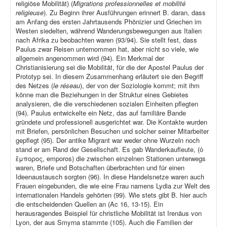
religiöse Mobilität) (
Migrations professionnelles et mobilité
religieuse
). Zu Beginn ihrer Ausführungen erinnert B. daran, dass
am Anfang des ersten Jahrtausends Phönizier und Griechen im
Westen siedelten, während Wanderungsbewegungen aus Italien
nach Afrika zu beobachten waren (93/94). Sie stellt fest, dass
Paulus zwar Reisen unternommen hat, aber nicht so viele, wie
allgemein angenommen wird (94). Ein Merkmal der
Christianisierung sei die Mobilität, für die der Apostel Paulus der
Prototyp sei. In diesem Zusammenhang erläutert sie den Begriff
des Netzes (
le réseau
), der von der Soziologie kommt; mit ihm
könne man die Beziehungen in der Struktur eines Gebietes
analysieren, die die verschiedenen sozialen Einheiten pflegten
(94). Paulus entwickelte ein Netz, das auf familiäre Bande
gründete und professionell ausgerichtet war. Die Kontakte wurden
mit Briefen, persönlichen Besuchen und solcher seiner Mitarbeiter
gepflegt (95). Der antike Migrant war weder ohne Wurzeln noch
stand er am Rand der Gesellschaft. Es gab Wanderkaufleute, (ὁ
ἔμπορος, emporos) die zwischen einzelnen Stationen unterwegs
waren, Briefe und Botschaften überbrachten und für einen
Ideenaustausch sorgten (96). In diese Handelsnetze waren auch
Frauen eingebunden, die wie eine Frau namens Lydia zur Welt des
internationalen Handels gehörten (99). Wie stets gibt B. hier auch
die entscheidenden Quellen an (Ac 16, 13-15). Ein
herausragendes Beispiel für christliche Mobilität ist Irenäus von
Lyon, der aus Smyrna stammte (105). Auch die Familien der