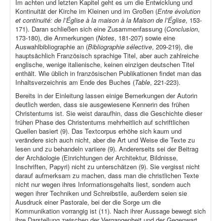
Im achten und letzten Kapitel geht es um die Entwicklung und
Kontinuität der Kirche im Kleinen und im Großen (
Entre évolution
et continuité: de l’Église à la maison à la Maison de l’Église
, 153-
171). Daran schließen sich eine Zusammenfassung (
Conclusion
,
173-180), die Anmerkungen (
Notes
, 181-207) sowie eine
Auswahlbibliographie an (
Bibliographie sélective
, 209-219), die
hauptsächlich Französisch sprachige Titel, aber auch zahlreiche
englische, wenige italienische, keinen einzigen deutschen Titel
enthält. Wie üblich in französischen Publikationen findet man das
Inhaltsverzeichnis am Ende des Buches (
Table
, 221-223).
Bereits in der Einleitung lassen einige Bemerkungen der Autorin
deutlich werden, dass sie ausgewiesene Kennerin des frühen
Christentums ist. Sie weist daraufhin, dass die Geschichte dieser
frühen Phase des Christentums mehrheitlich auf schriftlichen
Quellen basiert (9). Das Textcorpus erhöhe sich kaum und
verändere sich auch nicht, aber die Art und Weise die Texte zu
lesen und zu behandeln variiere (9). Andererseits sei der Beitrag
der Archäologie (Einrichtungen der Architektur, Bildnisse,
Inschriften, Papyri) nicht zu unterschätzen (9). Sie vergisst nicht
darauf aufmerksam zu machen, dass man die christlichen Texte
nicht nur wegen ihres Informationsgehalts liest, sondern auch
wegen ihrer Techniken und Schreibstile, außerdem seien sie
Ausdruck einer Pastorale, bei der die Sorge um die
Kommunikation vorrangig ist (11). Nach ihrer Aussage bewegt sich
ihre Darstellung zwischen der Vergangenheit und der Gegenwart,