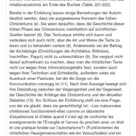
Inhaltsverzeichnis am Ende des Buches (
Table
, 221-223).
Bereits in der Einleitung lassen einige Bemerkungen der Autorin
deutlich werden, dass sie ausgewiesene Kennerin des frühen
Christentums ist. Sie weist daraufhin, dass die Geschichte dieser
frühen Phase des Christentums mehrheitlich auf schriftlichen
Quellen basiert (9). Das Textcorpus erhöhe sich kaum und
verändere sich auch nicht, aber die Art und Weise die Texte zu
lesen und zu behandeln variiere (9). Andererseits sei der Beitrag
der Archäologie (Einrichtungen der Architektur, Bildnisse,
Inschriften, Papyri) nicht zu unterschätzen (9). Sie vergisst nicht
darauf aufmerksam zu machen, dass man die christlichen Texte
nicht nur wegen ihres Informationsgehalts liest, sondern auch
wegen ihrer Techniken und Schreibstile, außerdem seien sie
Ausdruck einer Pastorale, bei der die Sorge um die
Kommunikation vorrangig ist (11). Nach ihrer Aussage bewegt sich
ihre Darstellung zwischen der Vergangenheit und der Gegenwart,
der Geschichte der Anfänge des Christentums und der aktuellen
Debatten (13). Am Schluss der Einführung stellt sie eine Frage,
von der sie glaubt, dass sie gerechtfertigt ist: «Les maisonnées
chrétiennes fonctionnèrent-elles comme un laboratoire
d’expériences et d’idées quand il s’est agi de confronter les
enseignements de l’Évangile et l’amour du prochain avec un droit
et une pratique fondée sur l’autoritarisme?» (Funktionierten die
christlichen Hausgemeinschaften wie ein Versuchslabor und ein