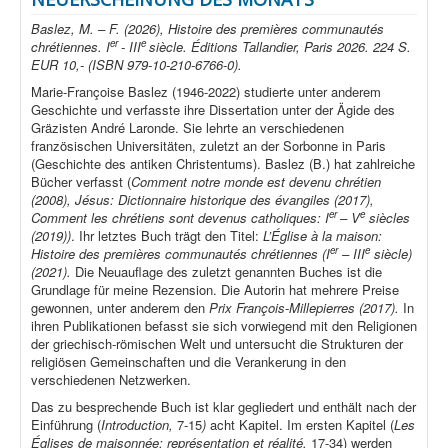
Baslez, M. – F. (2026), Histoire des premières communautés
er
e
chrétiennes. I
- III
siècle. Éditions Tallandier, Paris 2026. 224 S.
EUR 10,- (ISBN 979-10-210-6766-0).
Marie-Françoise Baslez (1946-2022) studierte unter anderem
Geschichte und verfasste ihre Dissertation unter der Ägide des
Gräzisten André Laronde. Sie lehrte an verschiedenen
französischen Universitäten, zuletzt an der Sorbonne in Paris
(Geschichte des antiken Christentums). Baslez (B.) hat zahlreiche
Bücher verfasst (
Comment notre monde est devenu chrétien
(2008), Jésus: Dictionnaire historique des évangiles (2017),
er
e
Comment les chrétiens sont devenus catholiques: I
– V
siècles
(2019))
. Ihr letztes Buch trägt den Titel:
L’Église à la maison:
er
e
Histoire des premières communautés chrétiennes (I
– III
siècle)
(2021).
Die Neuauflage des zuletzt genannten Buches ist die
Grundlage für meine Rezension. Die Autorin hat mehrere Preise
gewonnen, unter anderem den
Prix François-Millepierres (2017).
In
ihren Publikationen befasst sie sich vorwiegend mit den Religionen
der griechisch-römischen Welt und untersucht die Strukturen der
religiösen Gemeinschaften und die Verankerung in den
verschiedenen Netzwerken.
Das zu besprechende Buch ist klar gegliedert und enthält nach der
Einführung (
Introduction,
7-15
)
acht Kapitel. Im ersten Kapitel (
Les
Églises de maisonnée: représentation et réalité,
17-34) werden