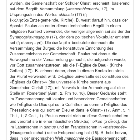
wurden, die Gemeinschaft der Schüler Christi erscheint, basierend
auf dem Begriff: Versammlung (
«rassemblement»
, 17), im
Ursprungssinn des Wortes
ekklesia
(17) (ἡ
ἐκκλησία/Einzelgemeinde, Kirche). B. weist darauf hin, dass der
Apostel Paulus als erster diesen technischen Begriff in einem
religiösen Kontext verwendet, der weniger allgemein sei als der der
Synagoge/
synagogue
(17), der dem politischen Vokabular entlehnt
sei (ἡ συναγωγή). Die ἐκκλησία bedeutete demnach die
Versammlung der Bürger, die konstitutive Einrichtung des
Zusammenlebens der Gemeinschaft; Paulus hat daraus die
Vorwegnahme der Versammlung gemacht, die aufgerufen wurde,
vor Gott zusammenzutreten, als die l’«Église de Dieu» (Kirche
Gottes) (17)). B. erinnert daran, dass in diesen Kontexten stets
der Plural verwendet wird: L’«Église universelle est constituée des
«Églises du Christ»» (die universelle Kirche besteht aus
Gemeinden Christi (17)), mit Verweis in der Anmerkung auf eine
Stelle im Römerbrief (Anm. 2, Rm 16, 16). Dieser Gedanke steht
im Zusammenhang mit lokalen und besonderen Gemeinschaften
wie l‘«Église de Dieu qui est à Corinthe» ou comme l‘«Église des
Thessaloniciens qui sont en Dieu et dans le Christ» (17, Anm. 3, 1
Th 1, 1; 2 Co 1, 1). Paulus wendet sich an diese Gemeinschaften
und verortet sie in einer häuslichen Struktur, l’
oikos
(ὁ οἶκος)
,
der
im Lateinischen in
domus
und im Französischen in «
maisonnée
»
(Hausgemeinschaft) seine Entsprechung hat (18). B. hebt hervor,
dass in der griechischen Welt
maisonnée
die Basisgemeinschaft