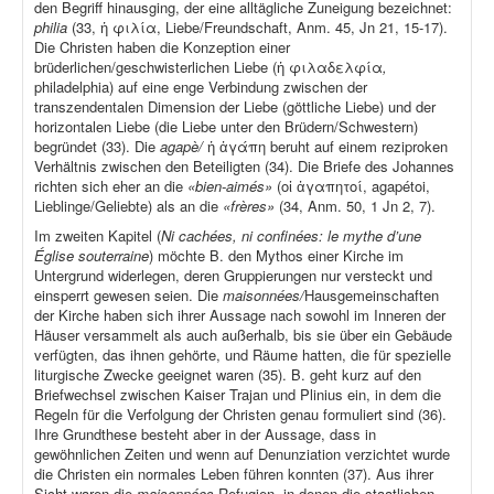
den Begriff hinausging, der eine alltägliche Zuneigung bezeichnet:
philia
(33, ἡ φιλία, Liebe/Freundschaft, Anm. 45, Jn 21, 15-17).
Die Christen haben die Konzeption einer
brüderlichen/geschwisterlichen Liebe (ἡ φιλαδελφία
,
philadelphia) auf eine enge Verbindung zwischen der
transzendentalen Dimension der Liebe (göttliche Liebe) und der
horizontalen Liebe (die Liebe unter den Brüdern/Schwestern)
begründet (33). Die
agapè/
ἡ ἀγάπη beruht auf einem reziproken
Verhältnis zwischen den Beteiligten (34). Die Briefe des Johannes
richten sich eher an die
«bien-aimés»
(οἱ ἀγαπητοί, agapétoi,
Lieblinge/Geliebte) als an die
«frères»
(34, Anm. 50, 1 Jn 2, 7).
Im zweiten Kapitel (
Ni cachées, ni confinées: le mythe d’une
Église souterraine
) möchte B. den Mythos einer Kirche im
Untergrund widerlegen, deren Gruppierungen nur versteckt und
einsperrt gewesen seien. Die
maisonnées/
Hausgemeinschaften
der Kirche haben sich ihrer Aussage nach sowohl im Inneren der
Häuser versammelt als auch außerhalb, bis sie über ein Gebäude
verfügten, das ihnen gehörte, und Räume hatten, die für spezielle
liturgische Zwecke geeignet waren (35). B. geht kurz auf den
Briefwechsel zwischen Kaiser Trajan und Plinius ein, in dem die
Regeln für die Verfolgung der Christen genau formuliert sind (36).
Ihre Grundthese besteht aber in der Aussage, dass in
gewöhnlichen Zeiten und wenn auf Denunziation verzichtet wurde
die Christen ein normales Leben führen konnten (37). Aus ihrer
Sicht waren die
maisonnées
Refugien, in denen die staatlichen