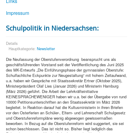
Links
Impressum
Schulpolitik in Niedersachsen:
Details
Hauptkategorie:
Newsletter
Die Neufassung der Oberstufenverordnung beansprucht uns als
geschäftsführenden Vorstand seit der Veröffentlichung des Juni 2025
des MK-Entwurfs „Die Einführungsphase der gymnasialen Oberstufe:
Schulfachliche Eckpunkte zur Neugestaltung“ mit hohem Zeitaufwand,
u.a. haben wir Gespräche mit Staatssekretär Ertner (Oktober 2025),
Ministerpräsident Olaf Lies (Januar 2026) und Ministerin Hamburg
(März 2026) geführt. Die Arbeit der Lehrkräfteinitiative
KEINESPRACHEWENIGER haben wir u.a. bei der Übergabe von rund
10000 Petitionsunterschriften an den Staatssekretär im März 2026
begleitet. In Reaktion darauf hat die Kultusministerin in ihren Briefen
vor den Osterferien an Schüler-, Eltern- und Lehrerschaft Schulgesetz
und Oberstufenreformpläne wenig abgewogen gewissermaßen
beworben. In Bezug auf die Oberstufenreform wird suggeriert, sie sei
schon beschlossen. Das ist nicht so. Bisher liegt lediglich das