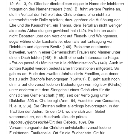
12, Ac 13, 9). Offenbar diente dieser doppelte Name der leichteren
Integration des Namensträgers (139). B. führt weitere Punkte an,
die im Verlauf der Frühzeit des Christentums eine nicht zu
unterschätzende Rolle spielten; dazu gehören die Auflösung der
Ehe und die Keuschheit, ein Thema, dem Tertullian nicht weniger
als sechs Abhandlungen gewidmet hat (142). Es fehlten auch
nicht Debatten über den Verzicht auf Fleisch- und Weingenuss,
sogar während der Eucharistie, ebenfalls auf Entsagung von
Reichtum und eigenem Besitz (146). Probleme entstanden
bisweilen, wenn in einer Gemeinschaft Frauen und Männer unter
einem Dach lebten (148). B. stellt eine sehr interessante Frage:
«Est-on passé du féminisme à la déféminisation?» (149). Auch im
achten Kapitel werden bedeutsame Informationen mitgeteilt. So
gab es am Ende des zweiten Jahrhunderts Familien, aus denen
bis zu acht Bischöfe hervorgingen (158/161). B. geht auch noch
einmal auf die verschiedenen Bedeutungen von «église» (Kirche),
unter anderem mit dem Sinngehalt eines Gebäudes für die
christlichen Gemeinschaft (169), seit der Verfolgung unter
Diokletian 303 n. Chr. belegt (Anm. 64, Eusebios von Caesarea,
H. e. 8, 2 ,4). Die Christen selbst allerdings bevorzugten, in der
Tradition der Juden, für den Ort, wo sie sich zum Gebet
versammelten, den Ausdruck «lieu de prière»
(προσευχή/
proseuchè/
Ort des Gebets, 169). Die
Versammlungsorte der Christen entwickelten verschiedene
Funktionen: Taufkapelle, Ort für die Eucharistie, Ort für