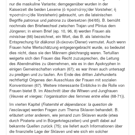
nur die maskuline Variante; demgegenüber wurden in der
Kaiserzeit die beiden Lexeme (ὁ προστάτης/der Vorsteher; ἡ
προστάτις/die Vorsteherin) gebraucht, um die lateinischen
Begriffe
patronus
und
patrona
zu übersetzen (64/65). B. bemüht
nochmals den Briefwechsel zwischen Trajan und Plinius dem
Jüngeren; in einem Brief (ep
.
10, 96, 8) werden Frauen als
ministrae
(66) bezeichnet, ein Wort, das B. als lateinische
Entsprechung für
diákonoi
(διάκονοι/Diener) vermutet. Auch wenn
Frauen hohe Wertschätzung entgegengebracht wurde, so bedeutet
dies nicht, dass sie den Männern gleichrangig waren. Tertullian
weigerte sich den Frauen das Recht zuzusprechen, die Leitung
des Abendmahles zu übernehmen, wie es in den Apokryphen in
einigen Gemeinschaften vorkam (67); es war ihnen auch untersagt
zu predigen und zu taufen. Am Ende des dritten Jahrhunderts
rechtfertigt Origenes den Ausschluss der Frauen mit sozialen
Konventionen (67). Weitere interessante Einblicke in die Rolle von
Frauen bietet B. im Abschnitt über die Witwen und Jungfrauen
(
Veuves et vierges: l’organisation des femmes entre elles
(68-71)).
Im vierten Kapitel (
Fraternité et dépendance: la question de
l’esclavage
) werden Fragen zum Thema Sklaven behandelt. B.
erläutert unter anderem, wie jemand zum Sklaven wurde (etwa
durch Piraterie und in Bürgerkriegszeiten) und greift dabei auf
bekannte Quellen zurück (75); sie liefert auch Informationen über
die finanzielle Lage der Sklaven und wie sich ein solcher