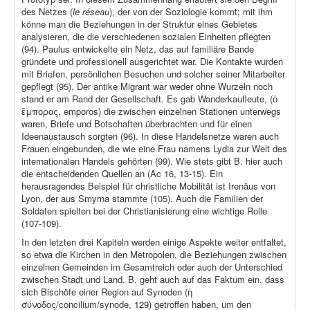
des Netzes (
le réseau
), der von der Soziologie kommt; mit ihm
könne man die Beziehungen in der Struktur eines Gebietes
analysieren, die die verschiedenen sozialen Einheiten pflegten
(94). Paulus entwickelte ein Netz, das auf familiäre Bande
gründete und professionell ausgerichtet war. Die Kontakte wurden
mit Briefen, persönlichen Besuchen und solcher seiner Mitarbeiter
gepflegt (95). Der antike Migrant war weder ohne Wurzeln noch
stand er am Rand der Gesellschaft. Es gab Wanderkaufleute, (ὁ
ἔμπορος, emporos) die zwischen einzelnen Stationen unterwegs
waren, Briefe und Botschaften überbrachten und für einen
Ideenaustausch sorgten (96). In diese Handelsnetze waren auch
Frauen eingebunden, die wie eine Frau namens Lydia zur Welt des
internationalen Handels gehörten (99). Wie stets gibt B. hier auch
die entscheidenden Quellen an (Ac 16, 13-15). Ein
herausragendes Beispiel für christliche Mobilität ist Irenäus von
Lyon, der aus Smyrna stammte (105). Auch die Familien der
Soldaten spielten bei der Christianisierung eine wichtige Rolle
(107-109).
In den letzten drei Kapiteln werden einige Aspekte weiter entfaltet,
so etwa die Kirchen in den Metropolen, die Beziehungen zwischen
einzelnen Gemeinden im Gesamtreich oder auch der Unterschied
zwischen Stadt und Land. B. geht auch auf das Faktum ein, dass
sich Bischöfe einer Region auf Synoden (ἡ
σύνοδος/concilium/synode, 129) getroffen haben, um den