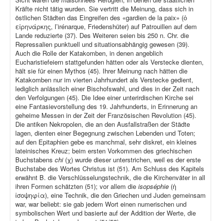
Kräfte nicht tätig wurden. Sie vertritt die Meinung, dass sich in
östlichen Städten das Eingreifen des «gardien de la paix» (ὁ
εἰρηνάρκης, l’irénarque, Friedenshüter) auf Patrouillen auf dem
Lande reduzierte (37). Des Weiteren seien bis 250 n. Chr. die
Repressalien punktuell und situationsabhängig gewesen (39).
Auch die Rolle der Katakomben, in denen angeblich
Eucharistiefeiern stattgefunden hätten oder als Verstecke dienten,
hält sie für einen Mythos (45). Ihrer Meinung nach hätten die
Katakomben nur im vierten Jahrhundert als Verstecke gedient,
lediglich anlässlich einer Bischofswahl, und dies in der Zeit nach
den Verfolgungen (45). Die Idee einer unterirdischen Kirche sei
eine Fantasievorstellung des 19. Jahrhunderts, in Erinnerung an
geheime Messen in der Zeit der Französischen Revolution (45).
Die antiken Nekropolen, die an den Ausfallstraßen der Städte
lagen, dienten einer Begegnung zwischen Lebenden und Toten;
auf den Epitaphien gebe es manchmal, sehr diskret, ein kleines
lateinisches Kreuz; beim ersten Vorkommen des griechischen
Buchstabens
chi
(χ) wurde dieser unterstrichen, weil es der erste
Buchstabe des Wortes Christus ist (51). Am Schluss des Kapitels
erwähnt B. die Verschlüsselungstechnik, die die Kirchenväter in all
ihren Formen schätzten (51); vor allem die
isopséphie
(ἡ
ἰσοψηφία), eine Technik, die den Griechen und Juden gemeinsam
war, war beliebt: sie gab jedem Wort einen numerischen und
symbolischen Wert und basierte auf der Addition der Werte, die