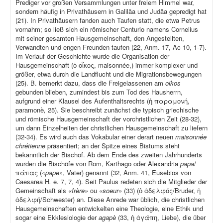
Prediger vor großen Versammlungen unter freiem Himmel war,
sondern häufig in Privathäusern in Galiläa und Judäa gepredigt hat
(21). In Privathäusern fanden auch Taufen statt, die etwa Petrus
vornahm; so ließ sich ein römischer Centurio namens Cornelius
mit seiner gesamten Hausgemeinschaft, den Angestellten,
Verwandten und engen Freunden taufen (22, Anm. 17, Ac 10, 1-7).
Im Verlauf der Geschichte wurde die Organisation der
Hausgemeinschaft (ὁ οἶκος, maisonnée,) immer komplexer und
größer, etwa durch die Landflucht und die Migrationsbewegungen
(25). B. bemerkt dazu, dass die Freigelassenen am
oikos
gebunden blieben, zumindest bis zum Tod des Hausherrn,
aufgrund einer Klausel des Aufenthaltsrechts (ἡ παραμονή,
paramonè
,
25). Sie beschreibt zunächst die typisch griechische
und römische Hausgemeinschaft der vorchristlichen Zeit (28-32),
um dann Einzelheiten der christlichen Hausgemeinschaft zu liefern
(32-34). Es wird auch das Vokabular einer derart neuen
maisonnée
chrétienne
präsentiert; an der Spitze eines Bistums steht
bekanntlich der Bischof. Ab dem Ende des zweiten Jahrhunderts
wurden die Bischöfe von Rom, Karthago oder Alexandria
papa
/
πάπας (
«pape»
, Vater) genannt (32, Anm. 41, Eusebios von
Caesarea H
.
e
.
7, 7, 4). Seit Paulus redeten sich die Mitglieder der
Gemeinschaft als
«frère»
ou
«soeur»
(33) (ὁ ἀδελφός/Bruder, ἡ
ἀδελφή/Schwester) an. Diese Anrede war üblich, die christlichen
Hausgemeinschaften entwickelten eine Theologie, eine Ethik und
sogar eine Ekklesiologie der
agapè
(33, ἡ ἀγάπη, Liebe), die über