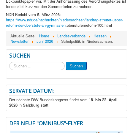
Eckpunktepapier vor. Mit der Anhörfassung des Verordnungstextes ist
tendenziell kurz vor den Sommerferien zu rechnen.
NDR-Bericht vom 5. März 2026:
https://www.ndr.de/nachrichten/niedersachsen/landtag-streitet-ueber-
reform-der-oberstufe-an-gymnasien
,oberstufenreform-100.html
Aktuelle Seite:
Home
Landesverbände
Hessen
Newsletter
Juni 2026
Schulpolitik in Niedersachsen:
SUCHEN
Suchen
Suchen
...
SERVATE DATUM:
Der nächste DAV-Bundeskongress findet vom
18. bis 22. April
2028
in
Salzburg
statt.
DER NEUE "OMNIBUS"-FLYER