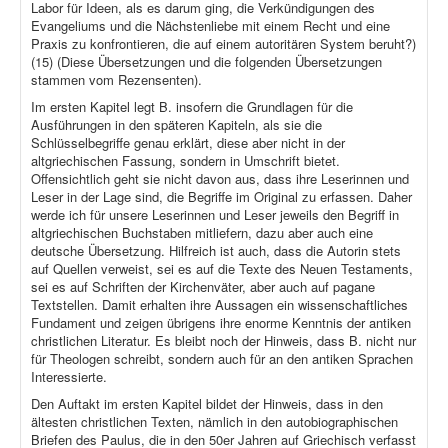
Labor für Ideen, als es darum ging, die Verkündigungen des
Evangeliums und die Nächstenliebe mit einem Recht und eine
Praxis zu konfrontieren, die auf einem autoritären System beruht?)
(15) (Diese Übersetzungen und die folgenden Übersetzungen
stammen vom Rezensenten).
Im ersten Kapitel legt B. insofern die Grundlagen für die
Ausführungen in den späteren Kapiteln, als sie die
Schlüsselbegriffe genau erklärt, diese aber nicht in der
altgriechischen Fassung, sondern in Umschrift bietet.
Offensichtlich geht sie nicht davon aus, dass ihre Leserinnen und
Leser in der Lage sind, die Begriffe im Original zu erfassen. Daher
werde ich für unsere Leserinnen und Leser jeweils den Begriff in
altgriechischen Buchstaben mitliefern, dazu aber auch eine
deutsche Übersetzung. Hilfreich ist auch, dass die Autorin stets
auf Quellen verweist, sei es auf die Texte des Neuen Testaments,
sei es auf Schriften der Kirchenväter, aber auch auf pagane
Textstellen. Damit erhalten ihre Aussagen ein wissenschaftliches
Fundament und zeigen übrigens ihre enorme Kenntnis der antiken
christlichen Literatur. Es bleibt noch der Hinweis, dass B. nicht nur
für Theologen schreibt, sondern auch für an den antiken Sprachen
Interessierte.
Den Auftakt im ersten Kapitel bildet der Hinweis, dass in den
ältesten christlichen Texten, nämlich in den autobiographischen
Briefen des Paulus, die in den 50er Jahren auf Griechisch verfasst