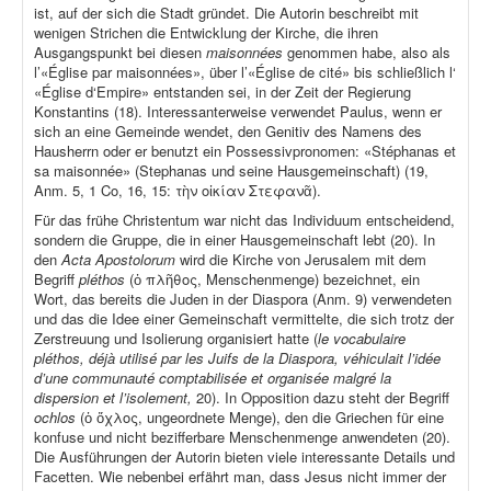
ist, auf der sich die Stadt gründet. Die Autorin beschreibt mit
wenigen Strichen die Entwicklung der Kirche, die ihren
Ausgangspunkt bei diesen
maisonnées
genommen habe, also als
l’«Église par maisonnées», über l’«Église de cité» bis schließlich l‘
«Église d‘Empire» entstanden sei, in der Zeit der Regierung
Konstantins (18). Interessanterweise verwendet Paulus, wenn er
sich an eine Gemeinde wendet, den Genitiv des Namens des
Hausherrn oder er benutzt ein Possessivpronomen: «Stéphanas et
sa maisonnée» (Stephanas und seine Hausgemeinschaft) (19,
Anm. 5, 1 Co, 16, 15: τὴν οἰκίαν Στεφανᾶ).
Für das frühe Christentum war nicht das Individuum entscheidend,
sondern die Gruppe, die in einer Hausgemeinschaft lebt (20). In
den
Acta Apostolorum
wird die Kirche von Jerusalem mit dem
Begriff
pléthos
(ὁ πλῆθος, Menschenmenge) bezeichnet, ein
Wort, das bereits die Juden in der Diaspora (Anm. 9) verwendeten
und das die Idee einer Gemeinschaft vermittelte, die sich trotz der
Zerstreuung und Isolierung organisiert hatte (
le vocabulaire
pléthos, déjà utilisé par les Juifs de la Diaspora, véhiculait l’idée
d’une communauté comptabilisée et organisée malgré la
dispersion et l’isolement,
20). In Opposition dazu steht der Begriff
ochlos
(ὁ ὄχλος, ungeordnete Menge), den die Griechen für eine
konfuse und nicht bezifferbare Menschenmenge anwendeten (20).
Die Ausführungen der Autorin bieten viele interessante Details und
Facetten. Wie nebenbei erfährt man, dass Jesus nicht immer der