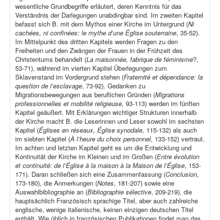
wesentliche Grundbegriffe erläutert, deren Kenntnis für das
Verständnis der Darlegungen unabdingbar sind. Im zweiten Kapitel
befasst sich B. mit dem Mythos einer Kirche im Untergrund (
Ni
cachées, ni confinées: le mythe d’une Église souterraine
, 35-52).
Im Mittelpunkt des dritten Kapitels werden Fragen zu den
Freiheiten und den Zwängen der Frauen in der Frühzeit des
Christentums behandelt (
La maisonnée, fabrique de féminisme
?,
53-71), während im vierten Kapitel Überlegungen zum
Sklavenstand im Vordergrund stehen (
Fraternité et dépendance: la
question de l’esclavage
, 73-92). Gedanken zu
Migrationsbewegungen aus beruflichen Gründen (
Migrations
professionnelles et mobilité religieuse,
93-113) werden im fünften
Kapitel geäußert. Mit Erklärungen wichtiger Strukturen innerhalb
der Kirche macht B. die Leserinnen und Leser sowohl im sechsten
Kapitel (
Églises en réseaux, Église synodale
, 115-132) als auch
im siebten Kapitel (
À l’heure du choix personnel
, 133-152) vertraut.
Im achten und letzten Kapitel geht es um die Entwicklung und
Kontinuität der Kirche im Kleinen und im Großen (
Entre évolution
et continuité: de l’Église à la maison à la Maison de l’Église
, 153-
171). Daran schließen sich eine Zusammenfassung (
Conclusion
,
173-180), die Anmerkungen (
Notes
, 181-207) sowie eine
Auswahlbibliographie an (
Bibliographie sélective
, 209-219), die
hauptsächlich Französisch sprachige Titel, aber auch zahlreiche
englische, wenige italienische, keinen einzigen deutschen Titel
enthält. Wie üblich in französischen Publikationen findet man das