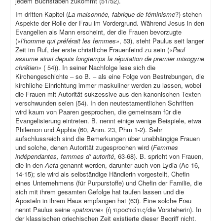
jedem Buchstaben zukommt (51/52).
Im dritten Kapitel (
La maisonnée, fabrique de féminisme
?) stehen
Aspekte der Rolle der Frau im Vordergrund. Während Jesus in den
Evangelien als Mann erscheint, der die Frauen bevorzugte
(«
l’homme qui préférait les femmes»
, 53), steht Paulus seit langer
Zeit im Ruf, der erste christliche Frauenfeind zu sein («
Paul
assume ainsi depuis longtemps la réputation de premier misogyne
chrétien»
( 54)). In seiner Nachfolge lese sich die
Kirchengeschichte – so B. – als eine Folge von Bestrebungen, die
kirchliche Einrichtung immer maskuliner werden zu lassen, wobei
die Frauen mit Autorität sukzessive aus den kanonischen Texten
verschwunden seien (54). In den neutestamentlichen Schriften
wird kaum von Paaren gesprochen, die gemeinsam für die
Evangelisierung eintreten. B. nennt einige wenige Beispiele, etwa
Philemon und Apphia (60, Anm. 23, Phm 1-2). Sehr
aufschlussreich sind die Bemerkungen über unabhängige Frauen
und solche, denen Autorität zugesprochen wird (
Femmes
indépendantes, femmes d‘ autorité
, 63-68). B. spricht von Frauen,
die in den
Acta
genannt werden, darunter auch von Lydia (Ac 16,
14-15); sie wird als selbständige Händlerin vorgestellt, Chefin
eines Unternehmens (für Purpurstoffe) und Chefin der Familie, die
sich mit ihrem gesamten Gefolge hat taufen lassen und die
Aposteln in ihrem Haus empfangen hat (63). Eine solche Frau
nennt Paulus seine «
patronne
» (ἡ προστάτις/die Vorsteherin). In
der klassischen griechischen Zeit existierte dieser Begriff nicht,