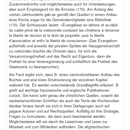
Zusammenkünfte und möglicherweise auch für Unterweisungen,
aber auch Empfangsort für die Ärmsten (170). Am Anfang des
vierten Jahrhunderts gab es gemäß den Quellen in einem Anbau
einer Kirche sogar für die Gemeindemitglieder eine Bibliothek
(170). Der Schlusssatz lautet: «Évangéliser en dehors et au-delà
du cadre privé de la maisonnée conduisit les chrétiens à réclamer
la liberté de réunion et le droit de propriété, puis la liberté
d’association et enfin la liberté de conscience» (Das Evangelium
außerhalb und jenseits der privaten Sphäre der Hausgemeinschaft
zu verkünden brachte die Christen dazu, für sich die
Versammlungsfreiheit und das Recht auf Eigentum, dann die
Freiheit für eine Vereinsgründung und schließlich die Freiheit des
Gewissens zu beanspruchen).
Als Fazit ergibt sich, dass B. einen nachvollziehbaren Aufbau des
Buches und eine klare Strukturierung der einzelnen Kapitel
realisiert hat. Es werden entscheidende Grundbegriffe erläutert. B.
greift auf wichtige französische und englische Publikationen
zurück. Sie kennt sehr genau die christlichen Quellen, sowohl die
neutestamentlichen Schriften als auch die Texte der Kirchenväter;
darüber hinaus beruft sie sich in ihren Darlegungen auch auf
pagane Autoren und auf Rechtsquellen. Auffällig ist ihre Strategie,
Fragen zu formulieren, die dann auch beantwortet werden.
Möglicherweise will sie damit die Leserinnen und Leser zur
Mitarbeit und zum Mitdenken auffordern. Die altgriechischen