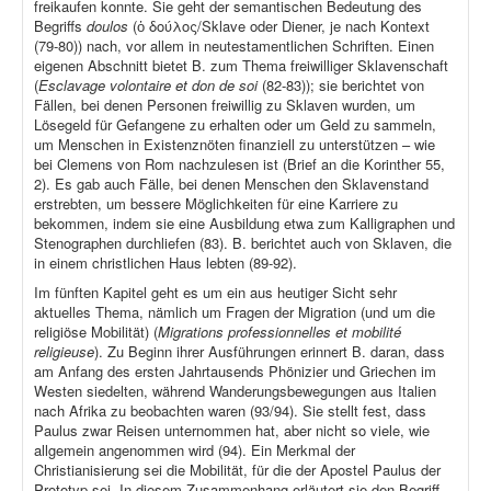
freikaufen konnte. Sie geht der semantischen Bedeutung des
Begriffs
doulos
(ὁ δούλος/Sklave oder Diener, je nach Kontext
(79-80)) nach, vor allem in neutestamentlichen Schriften. Einen
eigenen Abschnitt bietet B. zum Thema freiwilliger Sklavenschaft
(
Esclavage volontaire et don de soi
(82-83)); sie berichtet von
Fällen, bei denen Personen freiwillig zu Sklaven wurden, um
Lösegeld für Gefangene zu erhalten oder um Geld zu sammeln,
um Menschen in Existenznöten finanziell zu unterstützen – wie
bei Clemens von Rom nachzulesen ist (Brief an die Korinther 55,
2). Es gab auch Fälle, bei denen Menschen den Sklavenstand
erstrebten, um bessere Möglichkeiten für eine Karriere zu
bekommen, indem sie eine Ausbildung etwa zum Kalligraphen und
Stenographen durchliefen (83). B. berichtet auch von Sklaven, die
in einem christlichen Haus lebten (89-92).
Im fünften Kapitel geht es um ein aus heutiger Sicht sehr
aktuelles Thema, nämlich um Fragen der Migration (und um die
religiöse Mobilität) (
Migrations professionnelles et mobilité
religieuse
). Zu Beginn ihrer Ausführungen erinnert B. daran, dass
am Anfang des ersten Jahrtausends Phönizier und Griechen im
Westen siedelten, während Wanderungsbewegungen aus Italien
nach Afrika zu beobachten waren (93/94). Sie stellt fest, dass
Paulus zwar Reisen unternommen hat, aber nicht so viele, wie
allgemein angenommen wird (94). Ein Merkmal der
Christianisierung sei die Mobilität, für die der Apostel Paulus der
Prototyp sei. In diesem Zusammenhang erläutert sie den Begriff