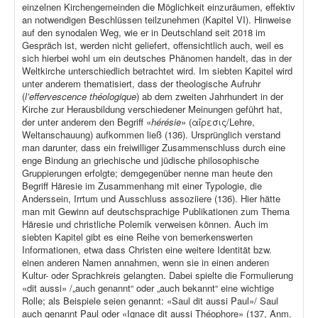
einzelnen Kirchengemeinden die Möglichkeit einzuräumen, effektiv
an notwendigen Beschlüssen teilzunehmen (Kapitel VI). Hinweise
auf den synodalen Weg, wie er in Deutschland seit 2018 im
Gespräch ist, werden nicht geliefert, offensichtlich auch, weil es
sich hierbei wohl um ein deutsches Phänomen handelt, das in der
Weltkirche unterschiedlich betrachtet wird. Im siebten Kapitel wird
unter anderem thematisiert, dass der theologische Aufruhr
(
l’effervescence théologique
) ab dem zweiten Jahrhundert in der
Kirche zur Herausbildung verschiedener Meinungen geführt hat,
der unter anderem den Begriff «
hérésie
» (αἵρεσις/Lehre,
Weltanschauung) aufkommen ließ (136). Ursprünglich verstand
man darunter, dass ein freiwilliger Zusammenschluss durch eine
enge Bindung an griechische und jüdische philosophische
Gruppierungen erfolgte; demgegenüber nenne man heute den
Begriff Häresie im Zusammenhang mit einer Typologie, die
Anderssein, Irrtum und Ausschluss assoziiere (136). Hier hätte
man mit Gewinn auf deutschsprachige Publikationen zum Thema
Häresie und christliche Polemik verweisen können. Auch im
siebten Kapitel gibt es eine Reihe von bemerkenswerten
Informationen, etwa dass Christen eine weitere Identität bzw.
einen anderen Namen annahmen, wenn sie in einen anderen
Kultur- oder Sprachkreis gelangten. Dabei spielte die Formulierung
«dit aussi» /„auch genannt“ oder „auch bekannt“ eine wichtige
Rolle; als Beispiele seien genannt: «Saul dit aussi Paul»/ Saul
auch genannt Paul oder «Ignace dit aussi Théophore» (137, Anm.