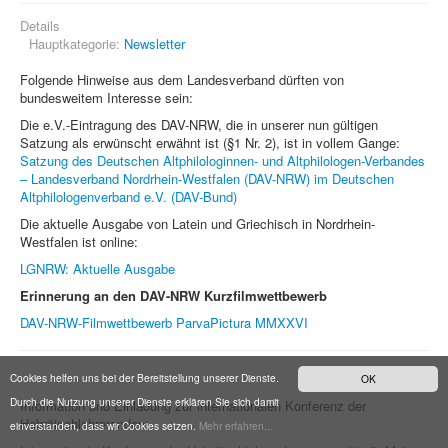
Details
Hauptkategorie:
Newsletter
Folgende Hinweise aus dem Landesverband dürften von
bundesweitem Interesse sein:
Die e.V.-Eintragung des DAV-NRW, die in unserer nun gültigen
Satzung als erwünscht erwähnt ist (§1 Nr. 2), ist in vollem Gange:
Satzung des Deutschen Altphilologinnen- und Altphilologen-Verbandes
– Landesverband Nordrhein-Westfalen (DAV-NRW) im Deutschen
Altphilologenverband e.V. (DAV-Bund)
Die aktuelle Ausgabe von Latein und Griechisch in Nordrhein-
Westfalen ist online:
LGNRW: Aktuelle Ausgabe
Erinnerung an den DAV-NRW Kurzfilmwettbewerb
DAV-NRW-Filmwettbewerb ParvaPictura MMXXVI
Cookies helfen uns bei der Bereitstellung unserer Dienste.
OK
Durch die Nutzung unserer Dienste erklären Sie sich damit
Information und Einladung zur internationalen Konferenz der
Hebräischlehrerenden:
einverstanden, dass wir Cookies setzen.
Mehr erfahren...