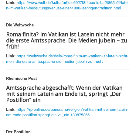
Link:
https://www.welt.de/kultur/article6927f8f4bbe1e4af2f862b2f/latei
n-im-vatikan-bedeutungsverlust-einer-1800-jaehrigen-tradition.html
Die Weltwoche
Roma finita? Im Vatikan ist Latein nicht mehr
die erste Amtssprache. Die Medien jubeln – zu
früh!
Link:
https://weltwoche.de/daily/roma-finita-im-vatikan-ist-latein-nicht-
mehr-die-erste-amtssprache-die-medien-jubeln-zu-frueh/
Rheinische Post
Amtssprache abgeschafft: Wenn der Vatikan
mit seinem Latein am Ende ist, springt „Der
Postillon“ ein
Link:
https://rp-online.de/panorama/religion/vatikan-mit-seinem-latein-
am-ende-postillon-springt-ein-v1_aid-139875255
Der Postillon