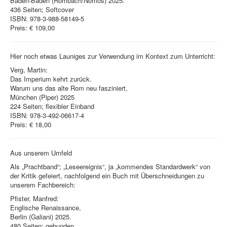
Baden-Baden (Rombach/Nomos) 2025.
436 Seiten; Softcover
ISBN: 978-3-988-58149-5
Preis: € 109,00
Hier noch etwas Launiges zur Verwendung im Kontext zum Unterricht:
Verg, Martin:
Das Imperium kehrt zurück.
Warum uns das alte Rom neu fasziniert,
München (Piper) 2025
224 Seiten; flexibler Einband
ISBN: 978-3-492-06617-4
Preis: € 18,00
Aus unserem Umfeld
Als „Prachtband“; „Leseereignis“, ja „kommendes Standardwerk“ von
der Kritik gefeiert, nachfolgend ein Buch mit Überschneidungen zu
unserem Fachbereich:
Pfister, Manfred:
Englische Renaissance,
Berlin (Galiani) 2025.
480 Seiten; gebunden