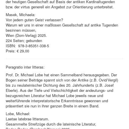
der heutigen Gesellschaft auf Basis der antiken Kardinaltugenden
bzw. der virtus generell ein Angebot zur Orientierung unterbreitet.
Masek, Michaela:
Von jedem guten Geist verlassen?
Warum wir uns in einer maßlosen Gesellschaft auf antike Tugenden
besinnen müssen,
Wien (Dom-Verlag) 2025.
224 Seiten; gebunden
ISBN: ‎ 978-3-85351-338-5
Preis: € 29,00
Peragratio inter litteras:
Prof. Dr. Michael Lobe hat einen Sammelband herausgegeben. Der
Bogen seiner Beiträge spannt sich von der Antike (z.B. Ovid/Vergil)
bis zu neulateinischer Dichtung des 20. Jahrhunderts (z.B. Josef
Eberle). Aus der Tiefe und Vielschichtigkeit der andeutungs- und
bezugsreichen Literatur hat Michael Lobe jeweils neue und
weiterführende interpretatorische Erkenntnisse gewonnen und
präsentiert sie nun in ihrer ganzen Breite in einem Band.
Lobe, Michael:
Laetae latebrae litterarum.
Gesammelte Streifzüge durch die lateinische Literatur,