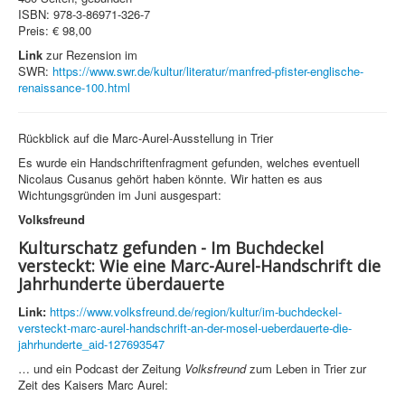
ISBN: 978-3-86971-326-7
Preis: € 98,00
Link
zur Rezension im
SWR:
https://www.swr.de/kultur/literatur/manfred-pfister-englische-
renaissance-100.html
Rückblick auf die Marc-Aurel-Ausstellung in Trier
Es wurde ein Handschriftenfragment gefunden, welches eventuell
Nicolaus Cusanus gehört haben könnte. Wir hatten es aus
Wichtungsgründen im Juni ausgespart:
Volksfreund
Kulturschatz gefunden - Im Buchdeckel
versteckt: Wie eine Marc-Aurel-Handschrift die
Jahrhunderte überdauerte
Link:
https://www.volksfreund.de/region/kultur/im-buchdeckel-
versteckt-marc-aurel-handschrift-an-der-mosel-ueberdauerte-die-
jahrhunderte_aid-127693547
… und ein Podcast der Zeitung
Volksfreund
zum Leben in Trier zur
Zeit des Kaisers Marc Aurel: