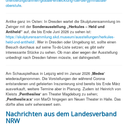
orientierungsrahmen-globale-entwicklung-fuer-die-gymnasiale-
oberstufe
.
Antike ganz im Osten: In Dresden wartet die Skulpturensammlung im
Zwinger mit der
Sonderausstellung „Herkules – Held und
Antiheld“
auf, die bis Ende Juni 2026 zu sehen ist:
https://skulpturensammlung.skd.museum/ausstellungen/herkules-
held-und-antiheld/
. Wer in Dresden oder Umgebung ist, sollte einen
Besuch durchaus auf seine To-do-Liste setzen; es gibt sehr
interessante Stücke zu sehen. Ob man aber wegen der Ausstellung
unbedingt nach Dresden fahren müsste, sei dahingestellt.
Am Schauspielhaus in Leipzig wird im Januar 2026 „
Medea
“
wiederaufgenommen. Die Vorstellungen der während Corona
entstandenen und gefeierten Inszenierung sind bereits bis Ende März
ausverkauft, weitere Termine aber in Planung. Zudem ist Heinrich von
Kleists „
Penthesilea
“ am Theater Magdeburg zu sehen;
„
Penthesile:a:s
“ von MarDi hingegen am Neuen Theater in Halle. Das
dürfte alles sehr sehenswert sein.
Nachrichten aus dem Landesverband
NRW