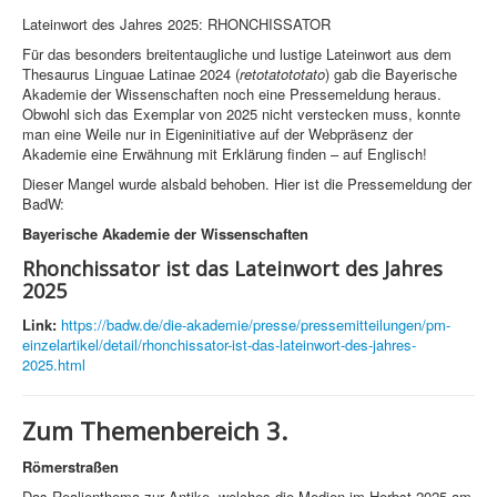
Lateinwort des Jahres 2025: RHONCHISSATOR
Für das besonders breitentaugliche und lustige Lateinwort aus dem
Thesaurus Linguae Latinae 2024 (
retotatototato
) gab die Bayerische
Akademie der Wissenschaften noch eine Pressemeldung heraus.
Obwohl sich das Exemplar von 2025 nicht verstecken muss, konnte
man eine Weile nur in Eigeninitiative auf der Webpräsenz der
Akademie eine Erwähnung mit Erklärung finden – auf Englisch!
Dieser Mangel wurde alsbald behoben. Hier ist die Pressemeldung der
BadW:
Bayerische Akademie der Wissenschaften
Rhonchissator ist das Lateinwort des Jahres
2025
Link:
https://badw.de/die-akademie/presse/pressemitteilungen/pm-
einzelartikel/detail/rhonchissator-ist-das-lateinwort-des-jahres-
2025.html
Zum Themenbereich 3.
Römerstraßen
Das Realienthema zur Antike, welches die Medien im Herbst 2025 am