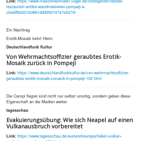
Link:
https://www.maschinenmarkt.vogel.de/intelligenter-roboter-
restauriert-antike-wandmalereien-pompeji-a-
cb4affbb531b3891ddd350747a7e527d/
Ein Nachtrag
Erotik-Mosaik kehrt Heim:
Deutschlandfunk Kultur
Von Wehrmachtsoffizier geraubtes Erotik-
Mosaik zurück in Pompeji
Link:
https://www.deutschlandfunkkultur.de/von-wehrmachtsoffizier-
geraubtes-erotik-mosaik-zurueck-in-pompeji-102.html
Die Campi flegrei sind nicht nur selbst unruhig, sondern geben diese
Eigenschaft an die Medien weiter:
tagesschau
Evakuierungsübung: Wie sich Neapel auf einen
Vulkanausbruch vorbereitet
Link:
https://www.tagesschau.de/ausland/europa/italien-vulkan-