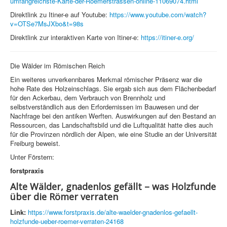
umfangreichste-Karte-der-Roemerstrassen-online-11069074.html
Direktlink zu Itiner-e auf Youtube:
https://www.youtube.com/watch?
v=OTSe7MsJXbo&t=98s
Direktlink zur interaktiven Karte von Itiner-e:
https://itiner-e.org/
Die Wälder im Römischen Reich
Ein weiteres unverkennbares Merkmal römischer Präsenz war die
hohe Rate des Holzeinschlags. Sie ergab sich aus dem Flächenbedarf
für den Ackerbau, dem Verbrauch von Brennholz und
selbstverständlich aus den Erfordernissen im Bauwesen und der
Nachfrage bei den antiken Werften. Auswirkungen auf den Bestand an
Ressourcen, das Landschaftsbild und die Luftqualität hatte dies auch
für die Provinzen nördlich der Alpen, wie eine Studie an der Universität
Freiburg beweist.
Unter Förstern:
forstpraxis
Alte Wälder, gnadenlos gefällt – was Holzfunde
über die Römer verraten
Link:
https://www.forstpraxis.de/alte-waelder-gnadenlos-gefaellt-
holzfunde-ueber-roemer-verraten-24168