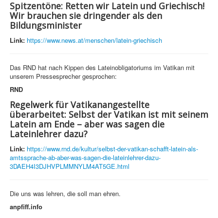
Spitzentöne: Retten wir Latein und Griechisch!
Wir brauchen sie dringender als den
Bildungsminister
Link:
https://www.news.at/menschen/latein-griechisch
Das RND hat nach Kippen des Lateinobligatoriums im Vatikan mit
unserem Pressesprecher gesprochen:
RND
Regelwerk für Vatikanangestellte
überarbeitet: Selbst der Vatikan ist mit seinem
Latein am Ende – aber was sagen die
Lateinlehrer dazu?
Link:
https://www.rnd.de/kultur/selbst-der-vatikan-schafft-latein-als-
amtssprache-ab-aber-was-sagen-die-lateinlehrer-dazu-
3DAEH4I3DJHVPLMMNYLM4AT5GE.html
Die uns was lehren, die soll man ehren.
anpfiff.info