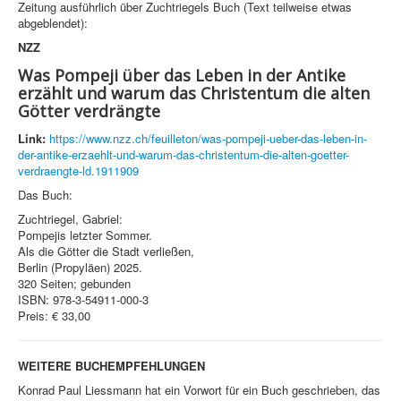
Zeitung ausführlich über Zuchtriegels Buch (Text teilweise etwas
abgeblendet):
NZZ
Was Pompeji über das Leben in der Antike
erzählt und warum das Christentum die alten
Götter verdrängte
Link:
https://www.nzz.ch/feuilleton/was-pompeji-ueber-das-leben-in-
der-antike-erzaehlt-und-warum-das-christentum-die-alten-goetter-
verdraengte-ld.1911909
Das Buch:
Zuchtriegel, Gabriel:
Pompejis letzter Sommer.
Als die Götter die Stadt verließen,
Berlin (Propyläen) 2025.
320 Seiten; gebunden
ISBN: 978-3-54911-000-3
Preis: € 33,00
WEITERE BUCHEMPFEHLUNGEN
Konrad Paul Liessmann hat ein Vorwort für ein Buch geschrieben, das