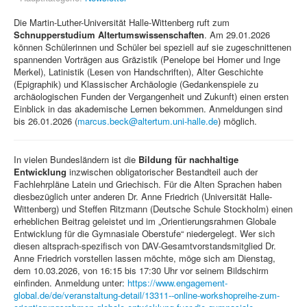
Die Martin-Luther-Universität Halle-Wittenberg ruft zum
Schnupperstudium Altertumswissenschaften
. Am 29.01.2026
können Schülerinnen und Schüler bei speziell auf sie zugeschnittenen
spannenden Vorträgen aus Gräzistik (Penelope bei Homer und Inge
Merkel), Latinistik (Lesen von Handschriften), Alter Geschichte
(Epigraphik) und Klassischer Archäologie (Gedankenspiele zu
archäologischen Funden der Vergangenheit und Zukunft) einen ersten
Einblick in das akademische Lernen bekommen. Anmeldungen sind
bis 26.01.2026 (
marcus.beck@altertum.uni-halle.de
) möglich.
In vielen Bundesländern ist die
Bildung für nachhaltige
Entwicklung
inzwischen obligatorischer Bestandteil auch der
Fachlehrpläne Latein und Griechisch. Für die Alten Sprachen haben
diesbezüglich unter anderen Dr. Anne Friedrich (Universität Halle-
Wittenberg) und Steffen Ritzmann (Deutsche Schule Stockholm) einen
erheblichen Beitrag geleistet und im „Orientierungsrahmen Globale
Entwicklung für die Gymnasiale Oberstufe“ niedergelegt. Wer sich
diesen altsprach-spezifisch von DAV-Gesamtvorstandsmitglied Dr.
Anne Friedrich vorstellen lassen möchte, möge sich am Dienstag,
dem 10.03.2026, von 16:15 bis 17:30 Uhr vor seinem Bildschirm
einfinden. Anmeldung unter:
https://www.engagement-
global.de/de/veranstaltung-detail/13311--online-workshopreihe-zum-