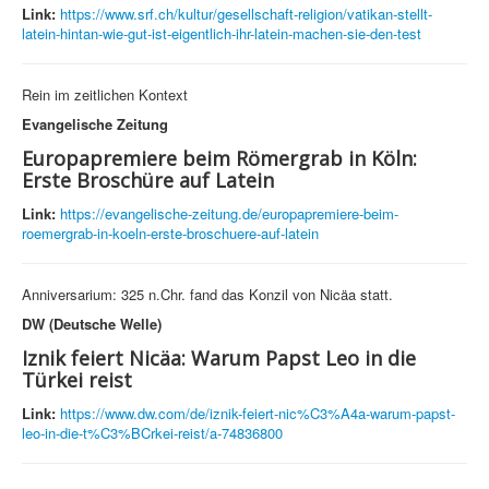
Link:
https://www.srf.ch/kultur/gesellschaft-religion/vatikan-stellt-
latein-hintan-wie-gut-ist-eigentlich-ihr-latein-machen-sie-den-test
Rein im zeitlichen Kontext
Evangelische Zeitung
Europapremiere beim Römergrab in Köln:
Erste Broschüre auf Latein
Link:
https://evangelische-zeitung.de/europapremiere-beim-
roemergrab-in-koeln-erste-broschuere-auf-latein
Anniversarium: 325 n.Chr. fand das Konzil von Nicäa statt.
DW (Deutsche Welle)
Iznik feiert Nicäa: Warum Papst Leo in die
Türkei reist
Link:
https://www.dw.com/de/iznik-feiert-nic%C3%A4a-warum-papst-
leo-in-die-t%C3%BCrkei-reist/a-74836800