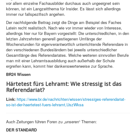
vor allem einzelne Fachausbilder durchaus auch ungeeignet sein
können, ist ein Langzeitthema für Insider. Es lässt sich allerdings
immer nur fallspezifisch angehen.
Der nachfolgende Beitrag zeigt die Dinge am Beispiel des Faches
Latein recht realistisch. Nach wie vor immer wieder von Interesse,
allerdings hier nur für Bayern vorgestellt: Die unterschiedlichen, in den
letzten Jahrzehnten generell gestiegenen Umfänge der
Wochenstunden für eigenverantwortlich unterrichtende Referendare in
den verschiedenen Bundesländern bei jeweils unterschiedlicher
Gesamtlänge des Referendariates. Welche weiteren sinnvollen Berufe
man mit einer Lehramtsausbildung auch außerhalb der Schule
ergreifen kann, kommt hier dankenswerterweise zur Sprache.
BR24 Wissen
Härtetest fürs Lehramt: Wie stressig ist das
Referendariat?
Link:
https://www.br.de/nachrichten/wissen/stressiges-referendariat-
so-ist-der-haertetest-fuers-lehramt,UszWksa
Auch Zeitungen führen Foren zu „unseren“ Themen:
DER STANDARD