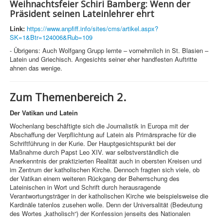
Weihnachtsfeier Schiri Bamberg: Wenn der
Präsident seinen Lateinlehrer ehrt
Link:
https://www.anpfiff.info/sites/cms/artikel.aspx?
SK=1&Btr=124006&Rub=109
- Übrigens: Auch Wolfgang Grupp lernte – vornehmlich in St. Blasien –
Latein und Griechisch. Angesichts seiner eher handfesten Auftritte
ahnen das wenige.
Zum Themenbereich 2.
Der Vatikan und Latein
Wochenlang beschäftigte sich die Journalistik in Europa mit der
Abschaffung der Verpflichtung auf Latein als Primärsprache für die
Schriftführung in der Kurie. Der Hauptgesichtspunkt bei der
Maßnahme durch Papst Leo XIV. war selbstverständlich die
Anerkenntnis der praktizierten Realität auch in obersten Kreisen und
im Zentrum der katholischen Kirche. Dennoch fragten sich viele, ob
der Vatikan einem weiteren Rückgang der Beherrschung des
Lateinischen in Wort und Schrift durch herausragende
Verantwortungsträger in der katholischen Kirche wie beispielsweise die
Kardinäle tatenlos zusehen wolle. Denn der Universalität (Bedeutung
des Wortes „katholisch“) der Konfession jenseits des Nationalen