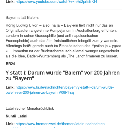
Link:
https://www.youtube.com/watch?v=nHd2prEEKt4
Bayern statt Baiern:
König Ludwig I. von – also, na ja – Ba-y-ern ließ nicht nur das an
Originalbauten angelehnte Pompejanum in Aschaffenburg errichten,
sondern in seiner Graecophilie (und anti-napoleonischen
Francophobie) auch das
i
im freistaatlichen Inbegriff zum
y
wandeln.
Allerdings heißt gerade auch im Französischen das Ypsilon ja »
ygrec
«… Immerhin ist der Buchstabentausch allemal weniger ungeschickt
als die Idee, Baden-Württemberg als „The Länd“ firmieren zu lassen.
BR24
Y statt i: Darum wurde "Baiern" vor 200 Jahren
zu "Bayern"
Link:
https://www.br.de/nachrichten/bayern/y-statt-i-darum-wurde-
baiern-vor-200-jahren-zu-bayern,V09PFsq
Lateinischer Monatsrückblick
Nuntii Latini
Link:
https://www.bremenzwei.de/themen/latein-nachrichten-