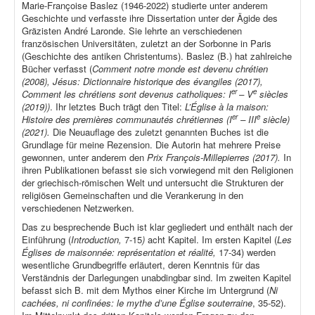
Marie-Françoise Baslez (1946-2022) studierte unter anderem
Geschichte und verfasste ihre Dissertation unter der Ägide des
Gräzisten André Laronde. Sie lehrte an verschiedenen
französischen Universitäten, zuletzt an der Sorbonne in Paris
(Geschichte des antiken Christentums). Baslez (B.) hat zahlreiche
Bücher verfasst (
Comment notre monde est devenu chrétien
(2008), Jésus: Dictionnaire historique des évangiles (2017),
er
e
Comment les chrétiens sont devenus catholiques: I
– V
siècles
(2019))
. Ihr letztes Buch trägt den Titel:
L’Église à la maison:
er
e
Histoire des premières communautés chrétiennes (I
– III
siècle)
(2021).
Die Neuauflage des zuletzt genannten Buches ist die
Grundlage für meine Rezension. Die Autorin hat mehrere Preise
gewonnen, unter anderem den
Prix François-Millepierres (2017).
In
ihren Publikationen befasst sie sich vorwiegend mit den Religionen
der griechisch-römischen Welt und untersucht die Strukturen der
religiösen Gemeinschaften und die Verankerung in den
verschiedenen Netzwerken.
Das zu besprechende Buch ist klar gegliedert und enthält nach der
Einführung (
Introduction,
7-15
)
acht Kapitel. Im ersten Kapitel (
Les
Églises de maisonnée: représentation et réalité,
17-34) werden
wesentliche Grundbegriffe erläutert, deren Kenntnis für das
Verständnis der Darlegungen unabdingbar sind. Im zweiten Kapitel
befasst sich B. mit dem Mythos einer Kirche im Untergrund (
Ni
cachées, ni confinées: le mythe d’une Église souterraine
, 35-52).