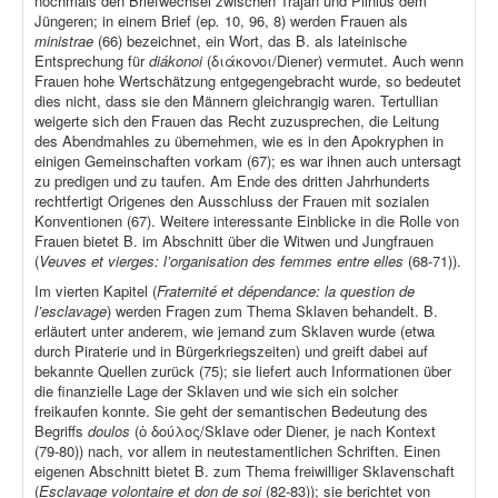
nochmals den Briefwechsel zwischen Trajan und Plinius dem
Jüngeren; in einem Brief (ep
.
10, 96, 8) werden Frauen als
ministrae
(66) bezeichnet, ein Wort, das B. als lateinische
Entsprechung für
diákonoi
(διάκονοι/Diener) vermutet. Auch wenn
Frauen hohe Wertschätzung entgegengebracht wurde, so bedeutet
dies nicht, dass sie den Männern gleichrangig waren. Tertullian
weigerte sich den Frauen das Recht zuzusprechen, die Leitung
des Abendmahles zu übernehmen, wie es in den Apokryphen in
einigen Gemeinschaften vorkam (67); es war ihnen auch untersagt
zu predigen und zu taufen. Am Ende des dritten Jahrhunderts
rechtfertigt Origenes den Ausschluss der Frauen mit sozialen
Konventionen (67). Weitere interessante Einblicke in die Rolle von
Frauen bietet B. im Abschnitt über die Witwen und Jungfrauen
(
Veuves et vierges: l’organisation des femmes entre elles
(68-71)).
Im vierten Kapitel (
Fraternité et dépendance: la question de
l’esclavage
) werden Fragen zum Thema Sklaven behandelt. B.
erläutert unter anderem, wie jemand zum Sklaven wurde (etwa
durch Piraterie und in Bürgerkriegszeiten) und greift dabei auf
bekannte Quellen zurück (75); sie liefert auch Informationen über
die finanzielle Lage der Sklaven und wie sich ein solcher
freikaufen konnte. Sie geht der semantischen Bedeutung des
Begriffs
doulos
(ὁ δούλος/Sklave oder Diener, je nach Kontext
(79-80)) nach, vor allem in neutestamentlichen Schriften. Einen
eigenen Abschnitt bietet B. zum Thema freiwilliger Sklavenschaft
(
Esclavage volontaire et don de soi
(82-83)); sie berichtet von