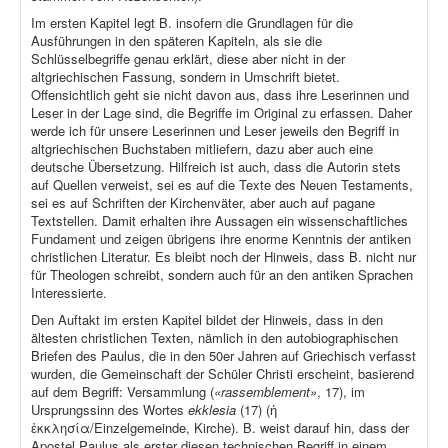
Im ersten Kapitel legt B. insofern die Grundlagen für die
Ausführungen in den späteren Kapiteln, als sie die
Schlüsselbegriffe genau erklärt, diese aber nicht in der
altgriechischen Fassung, sondern in Umschrift bietet.
Offensichtlich geht sie nicht davon aus, dass ihre Leserinnen und
Leser in der Lage sind, die Begriffe im Original zu erfassen. Daher
werde ich für unsere Leserinnen und Leser jeweils den Begriff in
altgriechischen Buchstaben mitliefern, dazu aber auch eine
deutsche Übersetzung. Hilfreich ist auch, dass die Autorin stets
auf Quellen verweist, sei es auf die Texte des Neuen Testaments,
sei es auf Schriften der Kirchenväter, aber auch auf pagane
Textstellen. Damit erhalten ihre Aussagen ein wissenschaftliches
Fundament und zeigen übrigens ihre enorme Kenntnis der antiken
christlichen Literatur. Es bleibt noch der Hinweis, dass B. nicht nur
für Theologen schreibt, sondern auch für an den antiken Sprachen
Interessierte.
Den Auftakt im ersten Kapitel bildet der Hinweis, dass in den
ältesten christlichen Texten, nämlich in den autobiographischen
Briefen des Paulus, die in den 50er Jahren auf Griechisch verfasst
wurden, die Gemeinschaft der Schüler Christi erscheint, basierend
auf dem Begriff: Versammlung (
«rassemblement»
, 17), im
Ursprungssinn des Wortes
ekklesia
(17) (ἡ
ἐκκλησία/Einzelgemeinde, Kirche). B. weist darauf hin, dass der
Apostel Paulus als erster diesen technischen Begriff in einem