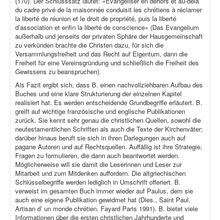
(170). Der Schlusssatz lautet: «Évangéliser en dehors et au-delà
du cadre privé de la maisonnée conduisit les chrétiens à réclamer
la liberté de réunion et le droit de propriété, puis la liberté
d’association et enfin la liberté de conscience» (Das Evangelium
außerhalb und jenseits der privaten Sphäre der Hausgemeinschaft
zu verkünden brachte die Christen dazu, für sich die
Versammlungsfreiheit und das Recht auf Eigentum, dann die
Freiheit für eine Vereinsgründung und schließlich die Freiheit des
Gewissens zu beanspruchen).
Als Fazit ergibt sich, dass B. einen nachvollziehbaren Aufbau des
Buches und eine klare Strukturierung der einzelnen Kapitel
realisiert hat. Es werden entscheidende Grundbegriffe erläutert. B.
greift auf wichtige französische und englische Publikationen
zurück. Sie kennt sehr genau die christlichen Quellen, sowohl die
neutestamentlichen Schriften als auch die Texte der Kirchenväter;
darüber hinaus beruft sie sich in ihren Darlegungen auch auf
pagane Autoren und auf Rechtsquellen. Auffällig ist ihre Strategie,
Fragen zu formulieren, die dann auch beantwortet werden.
Möglicherweise will sie damit die Leserinnen und Leser zur
Mitarbeit und zum Mitdenken auffordern. Die altgriechischen
Schlüsselbegriffe werden lediglich in Umschrift offeriert. B.
verweist im gesamten Buch immer wieder auf Paulus, dem sie
auch eine eigene Publikation gewidmet hat (Dies., Saint Paul.
Artisan d’ un monde chrétien. Fayard Paris 1991). B. bietet viele
Informationen über die ersten christlichen Jahrhunderte und