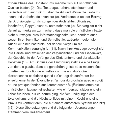
frühen Phase des Christentums mehrheitlich auf schriftlichen
Quellen basiert (9). Das Textcorpus erhöhe sich kaum und
verändere sich auch nicht, aber die Art und Weise die Texte zu
lesen und zu behandeln variiere (9). Andererseits sei der Beitrag
der Archäologie (Einrichtungen der Architektur, Bildnisse,
Inschriften, Papyri) nicht zu unterschätzen (9). Sie vergisst nicht
darauf aufmerksam zu machen, dass man die christlichen Texte
nicht nur wegen ihres Informationsgehalts liest, sondern auch
wegen ihrer Techniken und Schreibstile, außerdem seien sie
Ausdruck einer Pastorale, bei der die Sorge um die
Kommunikation vorrangig ist (11). Nach ihrer Aussage bewegt sich
ihre Darstellung zwischen der Vergangenheit und der Gegenwart,
der Geschichte der Anfänge des Christentums und der aktuellen
Debatten (13). Am Schluss der Einführung stellt sie eine Frage,
von der sie glaubt, dass sie gerechtfertigt ist: «Les maisonnées
chrétiennes fonctionnèrent-elles comme un laboratoire
d’expériences et d’idées quand il s’est agi de confronter les
enseignements de l’Évangile et l’amour du prochain avec un droit
et une pratique fondée sur l’autoritarisme?» (Funktionierten die
christlichen Hausgemeinschaften wie ein Versuchslabor und ein
Labor für Ideen, als es darum ging, die Verkündigungen des
Evangeliums und die Nächstenliebe mit einem Recht und eine
Praxis zu konfrontieren, die auf einem autoritären System beruht?)
(15) (Diese Übersetzungen und die folgenden Übersetzungen
stammen vom Rezensenten).