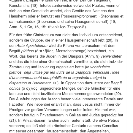
Konstantins (18). Interessanterweise verwendet Paulus, wenn er
sich an eine Gemeinde wendet, den Genitiv des Namens des
Hausherrn oder er benutzt ein Possessivpronomen: «Stéphanas et
sa maisonnée» (Stephanas und seine Hausgemeinschaft) (19,
Anm. 5, 1 Co, 16, 15: τὴν οἰκίαν Στεφανᾶ).
Für das frühe Christentum war nicht das Individuum entscheidend,
sondern die Gruppe, die in einer Hausgemeinschaft lebt (20). In
den
Acta Apostolorum
wird die Kirche von Jerusalem mit dem
Begriff
pléthos
(ὁ πλῆθος, Menschenmenge) bezeichnet, ein
Wort, das bereits die Juden in der Diaspora (Anm. 9) verwendeten
und das die Idee einer Gemeinschaft vermittelte, die sich trotz der
Zerstreuung und Isolierung organisiert hatte (
le vocabulaire
pléthos, déjà utilisé par les Juifs de la Diaspora, véhiculait l’idée
d’une communauté comptabilisée et organisée malgré la
dispersion et l’isolement,
20). In Opposition dazu steht der Begriff
ochlos
(ὁ ὄχλος, ungeordnete Menge), den die Griechen für eine
konfuse und nicht bezifferbare Menschenmenge anwendeten (20).
Die Ausführungen der Autorin bieten viele interessante Details und
Facetten. Wie nebenbei erfährt man, dass Jesus nicht immer der
Prediger vor großen Versammlungen unter freiem Himmel war,
sondern häufig in Privathäusern in Galiläa und Judäa gepredigt hat
(21). In Privathäusern fanden auch Taufen statt, die etwa Petrus
vornahm; so ließ sich ein römischer Centurio namens Cornelius
mit seiner gesamten Hausgemeinschaft, den Angestellten,