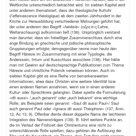
Weltkirche unterschiedlich betrachtet wird. Im siebten Kapitel wird
unter anderem thematisiert, dass der theologische Aufruhr
(
l’effervescence théologique
) ab dem zweiten Jahrhundert in der
Kirche zur Herausbildung verschiedener Meinungen geführt hat,
der unter anderem den Begriff «
hérésie
» (αἵρεσις/Lehre,
Weltanschauung) aufkommen ließ (136). Ursprünglich verstand
man darunter, dass ein freiwilliger Zusammenschluss durch eine
enge Bindung an griechische und jüdische philosophische
Gruppierungen erfolgte; demgegenüber nenne man heute den
Begriff Häresie im Zusammenhang mit einer Typologie, die
Anderssein, Irrtum und Ausschluss assoziiere (136). Hier hätte
man mit Gewinn auf deutschsprachige Publikationen zum Thema
Häresie und christliche Polemik verweisen können. Auch im
siebten Kapitel gibt es eine Reihe von bemerkenswerten
Informationen, etwa dass Christen eine weitere Identität bzw.
einen anderen Namen annahmen, wenn sie in einen anderen
Kultur- oder Sprachkreis gelangten. Dabei spielte die Formulierung
«dit aussi» /„auch genannt“ oder „auch bekannt“ eine wichtige
Rolle; als Beispiele seien genannt: «Saul dit aussi Paul»/ Saul
auch genannt Paul oder «Ignace dit aussi Théophore» (137, Anm.
12, Ac 13, 9). Offenbar diente dieser doppelte Name der leichteren
Integration des Namensträgers (139). B. führt weitere Punkte an,
die im Verlauf der Frühzeit des Christentums eine nicht zu
unterschätzende Rolle spielten; dazu gehören die Auflösung der
Ehe und die Keuschheit, ein Thema, dem Tertullian nicht weniger