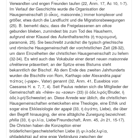
Verwandten und engen Freunden taufen (22, Anm. 17, Ac 10, 1-7).
Im Verlauf der Geschichte wurde die Organisation der
Hausgemeinschaft (ὁ οἶκος, maisonnée,) immer komplexer und
größer, etwa durch die Landflucht und die Migrationsbewegungen
(25). B. bemerkt dazu, dass die Freigelassenen am
oikos
gebunden blieben, zumindest bis zum Tod des Hausherrn,
aufgrund einer Klausel des Aufenthaltsrechts (ἡ παραμονή,
paramonè
,
25). Sie beschreibt zunächst die typisch griechische
und römische Hausgemeinschaft der vorchristlichen Zeit (28-32),
um dann Einzelheiten der christlichen Hausgemeinschaft zu liefern
(32-34). Es wird auch das Vokabular einer derart neuen
maisonnée
chrétienne
präsentiert; an der Spitze eines Bistums steht
bekanntlich der Bischof. Ab dem Ende des zweiten Jahrhunderts
wurden die Bischöfe von Rom, Karthago oder Alexandria
papa
/
πάπας (
«pape»
, Vater) genannt (32, Anm. 41, Eusebios von
Caesarea H
.
e
.
7, 7, 4). Seit Paulus redeten sich die Mitglieder der
Gemeinschaft als
«frère»
ou
«soeur»
(33) (ὁ ἀδελφός/Bruder, ἡ
ἀδελφή/Schwester) an. Diese Anrede war üblich, die christlichen
Hausgemeinschaften entwickelten eine Theologie, eine Ethik und
sogar eine Ekklesiologie der
agapè
(33, ἡ ἀγάπη, Liebe), die über
den Begriff hinausging, der eine alltägliche Zuneigung bezeichnet:
philia
(33, ἡ φιλία, Liebe/Freundschaft, Anm. 45, Jn 21, 15-17).
Die Christen haben die Konzeption einer
brüderlichen/geschwisterlichen Liebe (ἡ φιλαδελφία
,
philadelphia) auf eine enge Verbindung zwischen der