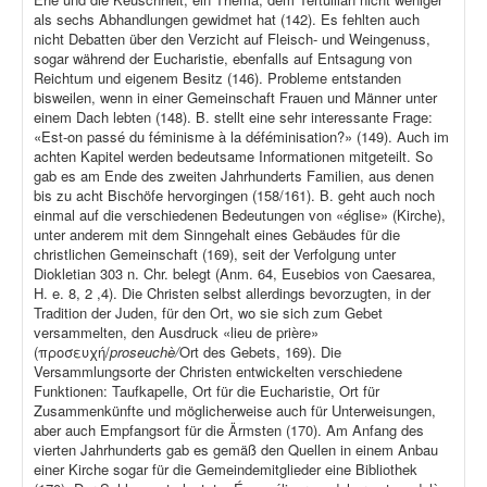
als sechs Abhandlungen gewidmet hat (142). Es fehlten auch
nicht Debatten über den Verzicht auf Fleisch- und Weingenuss,
sogar während der Eucharistie, ebenfalls auf Entsagung von
Reichtum und eigenem Besitz (146). Probleme entstanden
bisweilen, wenn in einer Gemeinschaft Frauen und Männer unter
einem Dach lebten (148). B. stellt eine sehr interessante Frage:
«Est-on passé du féminisme à la déféminisation?» (149). Auch im
achten Kapitel werden bedeutsame Informationen mitgeteilt. So
gab es am Ende des zweiten Jahrhunderts Familien, aus denen
bis zu acht Bischöfe hervorgingen (158/161). B. geht auch noch
einmal auf die verschiedenen Bedeutungen von «église» (Kirche),
unter anderem mit dem Sinngehalt eines Gebäudes für die
christlichen Gemeinschaft (169), seit der Verfolgung unter
Diokletian 303 n. Chr. belegt (Anm. 64, Eusebios von Caesarea,
H. e. 8, 2 ,4). Die Christen selbst allerdings bevorzugten, in der
Tradition der Juden, für den Ort, wo sie sich zum Gebet
versammelten, den Ausdruck «lieu de prière»
(προσευχή/
proseuchè/
Ort des Gebets, 169). Die
Versammlungsorte der Christen entwickelten verschiedene
Funktionen: Taufkapelle, Ort für die Eucharistie, Ort für
Zusammenkünfte und möglicherweise auch für Unterweisungen,
aber auch Empfangsort für die Ärmsten (170). Am Anfang des
vierten Jahrhunderts gab es gemäß den Quellen in einem Anbau
einer Kirche sogar für die Gemeindemitglieder eine Bibliothek