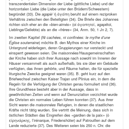
transzendentalen Dimension der Liebe (göttliche Liebe) und der
horizontalen Liebe (die Liebe unter den Brüdern/Schwestern)
begründet (33). Die
agapè/
ἡ ἀγάπη beruht auf einem reziproken
Verhältnis zwischen den Beteiligten (34). Die Briefe des Johannes
richten sich eher an die
«bien-aimés»
(οἱ ἀγαπητοί, agapétoi,
Lieblinge/Geliebte) als an die
«frères»
(34, Anm. 50, 1 Jn 2, 7).
Im zweiten Kapitel (
Ni cachées, ni confinées: le mythe d’une
Église souterraine
) möchte B. den Mythos einer Kirche im
Untergrund widerlegen, deren Gruppierungen nur versteckt und
einsperrt gewesen seien. Die
maisonnées/
Hausgemeinschaften
der Kirche haben sich ihrer Aussage nach sowohl im Inneren der
Häuser versammelt als auch außerhalb, bis sie über ein Gebäude
verfügten, das ihnen gehörte, und Räume hatten, die für spezielle
liturgische Zwecke geeignet waren (35). B. geht kurz auf den
Briefwechsel zwischen Kaiser Trajan und Plinius ein, in dem die
Regeln für die Verfolgung der Christen genau formuliert sind (36).
Ihre Grundthese besteht aber in der Aussage, dass in
gewöhnlichen Zeiten und wenn auf Denunziation verzichtet wurde
die Christen ein normales Leben führen konnten (37). Aus ihrer
Sicht waren die
maisonnées
Refugien, in denen die staatlichen
Kräfte nicht tätig wurden. Sie vertritt die Meinung, dass sich in
östlichen Städten das Eingreifen des «gardien de la paix» (ὁ
εἰρηνάρκης, l’irénarque, Friedenshüter) auf Patrouillen auf dem
Lande reduzierte (37). Des Weiteren seien bis 250 n. Chr. die