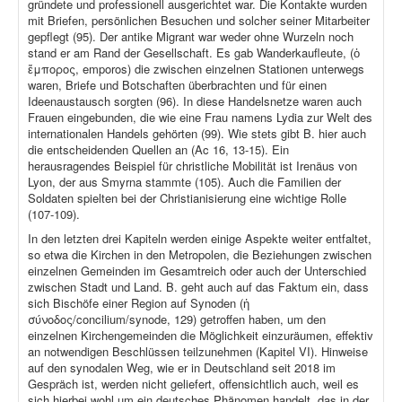
gründete und professionell ausgerichtet war. Die Kontakte wurden
mit Briefen, persönlichen Besuchen und solcher seiner Mitarbeiter
gepflegt (95). Der antike Migrant war weder ohne Wurzeln noch
stand er am Rand der Gesellschaft. Es gab Wanderkaufleute, (ὁ
ἔμπορος, emporos) die zwischen einzelnen Stationen unterwegs
waren, Briefe und Botschaften überbrachten und für einen
Ideenaustausch sorgten (96). In diese Handelsnetze waren auch
Frauen eingebunden, die wie eine Frau namens Lydia zur Welt des
internationalen Handels gehörten (99). Wie stets gibt B. hier auch
die entscheidenden Quellen an (Ac 16, 13-15). Ein
herausragendes Beispiel für christliche Mobilität ist Irenäus von
Lyon, der aus Smyrna stammte (105). Auch die Familien der
Soldaten spielten bei der Christianisierung eine wichtige Rolle
(107-109).
In den letzten drei Kapiteln werden einige Aspekte weiter entfaltet,
so etwa die Kirchen in den Metropolen, die Beziehungen zwischen
einzelnen Gemeinden im Gesamtreich oder auch der Unterschied
zwischen Stadt und Land. B. geht auch auf das Faktum ein, dass
sich Bischöfe einer Region auf Synoden (ἡ
σύνοδος/concilium/synode, 129) getroffen haben, um den
einzelnen Kirchengemeinden die Möglichkeit einzuräumen, effektiv
an notwendigen Beschlüssen teilzunehmen (Kapitel VI). Hinweise
auf den synodalen Weg, wie er in Deutschland seit 2018 im
Gespräch ist, werden nicht geliefert, offensichtlich auch, weil es
sich hierbei wohl um ein deutsches Phänomen handelt, das in der