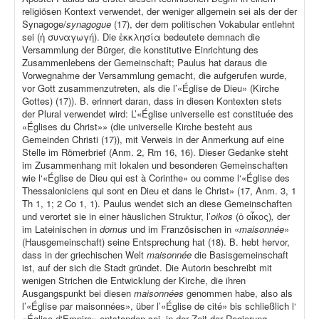
religiösen Kontext verwendet, der weniger allgemein sei als der der
Synagoge/
synagogue
(17), der dem politischen Vokabular entlehnt
sei (ἡ συναγωγή). Die ἐκκλησία bedeutete demnach die
Versammlung der Bürger, die konstitutive Einrichtung des
Zusammenlebens der Gemeinschaft; Paulus hat daraus die
Vorwegnahme der Versammlung gemacht, die aufgerufen wurde,
vor Gott zusammenzutreten, als die l’«Église de Dieu» (Kirche
Gottes) (17)). B. erinnert daran, dass in diesen Kontexten stets
der Plural verwendet wird: L’«Église universelle est constituée des
«Églises du Christ»» (die universelle Kirche besteht aus
Gemeinden Christi (17)), mit Verweis in der Anmerkung auf eine
Stelle im Römerbrief (Anm. 2, Rm 16, 16). Dieser Gedanke steht
im Zusammenhang mit lokalen und besonderen Gemeinschaften
wie l‘«Église de Dieu qui est à Corinthe» ou comme l‘«Église des
Thessaloniciens qui sont en Dieu et dans le Christ» (17, Anm. 3, 1
Th 1, 1; 2 Co 1, 1). Paulus wendet sich an diese Gemeinschaften
und verortet sie in einer häuslichen Struktur, l’
oikos
(ὁ οἶκος)
,
der
im Lateinischen in
domus
und im Französischen in «
maisonnée
»
(Hausgemeinschaft) seine Entsprechung hat (18). B. hebt hervor,
dass in der griechischen Welt
maisonnée
die Basisgemeinschaft
ist, auf der sich die Stadt gründet. Die Autorin beschreibt mit
wenigen Strichen die Entwicklung der Kirche, die ihren
Ausgangspunkt bei diesen
maisonnées
genommen habe, also als
l’«Église par maisonnées», über l’«Église de cité» bis schließlich l‘
«Église d‘Empire» entstanden sei, in der Zeit der Regierung