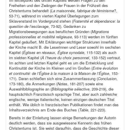
Im Mittelpunkt des dritten Kapitels werden Fragen zu den
Freiheiten und den Zwängen der Frauen in der Frühzeit des
Christentums behandelt (
La maisonnée, fabrique de féminisme
?,
53-71), während im vierten Kapitel Überlegungen zum
Sklavenstand im Vordergrund stehen (
Fraternité et dépendance: la
question de l’esclavage
, 73-92). Gedanken zu
Migrationsbewegungen aus beruflichen Gründen (
Migrations
professionnelles et mobilité religieuse,
93-113) werden im fünften
Kapitel geäußert. Mit Erklärungen wichtiger Strukturen innerhalb
der Kirche macht B. die Leserinnen und Leser sowohl im sechsten
Kapitel (
Églises en réseaux, Église synodale
, 115-132) als auch
im siebten Kapitel (
À l’heure du choix personnel
, 133-152) vertraut.
Im achten und letzten Kapitel geht es um die Entwicklung und
Kontinuität der Kirche im Kleinen und im Großen (
Entre évolution
et continuité: de l’Église à la maison à la Maison de l’Église
, 153-
171). Daran schließen sich eine Zusammenfassung (
Conclusion
,
173-180), die Anmerkungen (
Notes
, 181-207) sowie eine
Auswahlbibliographie an (
Bibliographie sélective
, 209-219), die
hauptsächlich Französisch sprachige Titel, aber auch zahlreiche
englische, wenige italienische, keinen einzigen deutschen Titel
enthält. Wie üblich in französischen Publikationen findet man das
Inhaltsverzeichnis am Ende des Buches (
Table
, 221-223).
Bereits in der Einleitung lassen einige Bemerkungen der Autorin
deutlich werden, dass sie ausgewiesene Kennerin des frühen
Christentums ist. Sie weist daraufhin, dass die Geschichte dieser