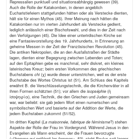
Repressalien punktuell und situationsabhängig gewesen (39).
Auch die Rolle der Katakomben, in denen angeblich
Eucharistiefeiern stattgefunden hätten oder als Verstecke dienten,
hält sie für einen Mythos (45). Ihrer Meinung nach hätten die
Katakomben nur im vierten Jahrhundert als Verstecke gedient,
lediglich anlässlich einer Bischofswahl, und dies in der Zeit nach
den Verfolgungen (45). Die Idee einer unterirdischen Kirche sei
eine Fantasievorstellung des 19. Jahrhunderts, in Erinnerung an
geheime Messen in der Zeit der Französischen Revolution (45).
Die antiken Nekropolen, die an den Ausfallstraßen der Städte
lagen, dienten einer Begegnung zwischen Lebenden und Toten;
auf den Epitaphien gebe es manchmal, sehr diskret, ein kleines
lateinisches Kreuz; beim ersten Vorkommen des griechischen
Buchstabens
chi
(χ) wurde dieser unterstrichen, weil es der erste
Buchstabe des Wortes Christus ist (51). Am Schluss des Kapitels
erwähnt B. die Verschlüsselungstechnik, die die Kirchenväter in all
ihren Formen schätzten (51); vor allem die
isopséphie
(ἡ
ἰσοψηφία), eine Technik, die den Griechen und Juden gemeinsam
war, war beliebt: sie gab jedem Wort einen numerischen und
symbolischen Wert und basierte auf der Addition der Werte, die
jedem Buchstaben zukommt (51/52).
Im dritten Kapitel (
La maisonnée, fabrique de féminisme
?) stehen
Aspekte der Rolle der Frau im Vordergrund. Während Jesus in den
Evangelien als Mann erscheint, der die Frauen bevorzugte
(«
l’homme qui préférait les femmes»
, 53), steht Paulus seit langer