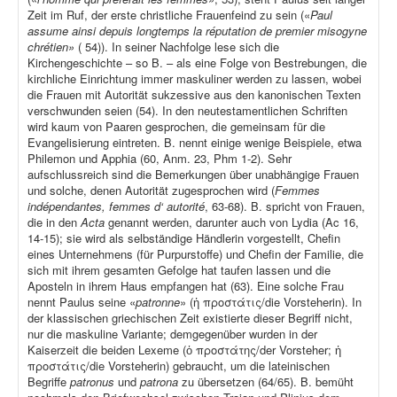
Zeit im Ruf, der erste christliche Frauenfeind zu sein («
Paul
assume ainsi depuis longtemps la réputation de premier misogyne
chrétien»
( 54)). In seiner Nachfolge lese sich die
Kirchengeschichte – so B. – als eine Folge von Bestrebungen, die
kirchliche Einrichtung immer maskuliner werden zu lassen, wobei
die Frauen mit Autorität sukzessive aus den kanonischen Texten
verschwunden seien (54). In den neutestamentlichen Schriften
wird kaum von Paaren gesprochen, die gemeinsam für die
Evangelisierung eintreten. B. nennt einige wenige Beispiele, etwa
Philemon und Apphia (60, Anm. 23, Phm 1-2). Sehr
aufschlussreich sind die Bemerkungen über unabhängige Frauen
und solche, denen Autorität zugesprochen wird (
Femmes
indépendantes, femmes d‘ autorité
, 63-68). B. spricht von Frauen,
die in den
Acta
genannt werden, darunter auch von Lydia (Ac 16,
14-15); sie wird als selbständige Händlerin vorgestellt, Chefin
eines Unternehmens (für Purpurstoffe) und Chefin der Familie, die
sich mit ihrem gesamten Gefolge hat taufen lassen und die
Aposteln in ihrem Haus empfangen hat (63). Eine solche Frau
nennt Paulus seine «
patronne
» (ἡ προστάτις/die Vorsteherin). In
der klassischen griechischen Zeit existierte dieser Begriff nicht,
nur die maskuline Variante; demgegenüber wurden in der
Kaiserzeit die beiden Lexeme (ὁ προστάτης/der Vorsteher; ἡ
προστάτις/die Vorsteherin) gebraucht, um die lateinischen
Begriffe
patronus
und
patrona
zu übersetzen (64/65). B. bemüht