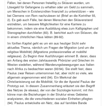
Fällen, bei denen Personen freiwillig zu Sklaven wurden, um
Lösegeld für Gefangene zu erhalten oder um Geld zu sammeln,
um Menschen in Existenznöten finanziell zu unterstützen – wie
bei Clemens von Rom nachzulesen ist (Brief an die Korinther 55,
2). Es gab auch Fälle, bei denen Menschen den Sklavenstand
erstrebten, um bessere Möglichkeiten für eine Karriere zu
bekommen, indem sie eine Ausbildung etwa zum Kalligraphen und
Stenographen durchliefen (83). B. berichtet auch von Sklaven, die
in einem christlichen Haus lebten (89-92).
Im fünften Kapitel geht es um ein aus heutiger Sicht sehr
aktuelles Thema, nämlich um Fragen der Migration (und um die
religiöse Mobilität) (
Migrations professionnelles et mobilité
religieuse
). Zu Beginn ihrer Ausführungen erinnert B. daran, dass
am Anfang des ersten Jahrtausends Phönizier und Griechen im
Westen siedelten, während Wanderungsbewegungen aus Italien
nach Afrika zu beobachten waren (93/94). Sie stellt fest, dass
Paulus zwar Reisen unternommen hat, aber nicht so viele, wie
allgemein angenommen wird (94). Ein Merkmal der
Christianisierung sei die Mobilität, für die der Apostel Paulus der
Prototyp sei. In diesem Zusammenhang erläutert sie den Begriff
des Netzes (
le réseau
), der von der Soziologie kommt; mit ihm
könne man die Beziehungen in der Struktur eines Gebietes
analysieren, die die verschiedenen sozialen Einheiten pflegten
(94). Paulus entwickelte ein Netz, das auf familiäre Bande