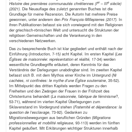
er
e
Histoire des premières communautés chrétiennes (I
– III
siècle)
(2021).
Die Neuauflage des zuletzt genannten Buches ist die
Grundlage für meine Rezension. Die Autorin hat mehrere Preise
gewonnen, unter anderem den
Prix François-Millepierres (2017).
In
ihren Publikationen befasst sie sich vorwiegend mit den Religionen
der griechisch-römischen Welt und untersucht die Strukturen der
religiösen Gemeinschaften und die Verankerung in den
verschiedenen Netzwerken.
Das zu besprechende Buch ist klar gegliedert und enthält nach der
Einführung (
Introduction,
7-15
)
acht Kapitel. Im ersten Kapitel (
Les
Églises de maisonnée: représentation et réalité,
17-34) werden
wesentliche Grundbegriffe erläutert, deren Kenntnis für das
Verständnis der Darlegungen unabdingbar sind. Im zweiten Kapitel
befasst sich B. mit dem Mythos einer Kirche im Untergrund (
Ni
cachées, ni confinées: le mythe d’une Église souterraine
, 35-52).
Im Mittelpunkt des dritten Kapitels werden Fragen zu den
Freiheiten und den Zwängen der Frauen in der Frühzeit des
Christentums behandelt (
La maisonnée, fabrique de féminisme
?,
53-71), während im vierten Kapitel Überlegungen zum
Sklavenstand im Vordergrund stehen (
Fraternité et dépendance: la
question de l’esclavage
, 73-92). Gedanken zu
Migrationsbewegungen aus beruflichen Gründen (
Migrations
professionnelles et mobilité religieuse,
93-113) werden im fünften
Kapitel geäußert. Mit Erklärungen wichtiger Strukturen innerhalb