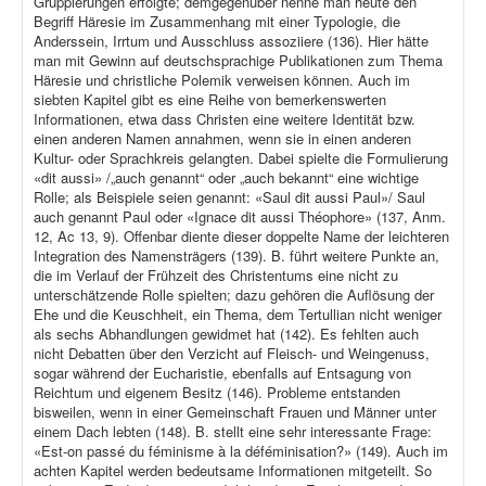
Gruppierungen erfolgte; demgegenüber nenne man heute den
Begriff Häresie im Zusammenhang mit einer Typologie, die
Anderssein, Irrtum und Ausschluss assoziiere (136). Hier hätte
man mit Gewinn auf deutschsprachige Publikationen zum Thema
Häresie und christliche Polemik verweisen können. Auch im
siebten Kapitel gibt es eine Reihe von bemerkenswerten
Informationen, etwa dass Christen eine weitere Identität bzw.
einen anderen Namen annahmen, wenn sie in einen anderen
Kultur- oder Sprachkreis gelangten. Dabei spielte die Formulierung
«dit aussi» /„auch genannt“ oder „auch bekannt“ eine wichtige
Rolle; als Beispiele seien genannt: «Saul dit aussi Paul»/ Saul
auch genannt Paul oder «Ignace dit aussi Théophore» (137, Anm.
12, Ac 13, 9). Offenbar diente dieser doppelte Name der leichteren
Integration des Namensträgers (139). B. führt weitere Punkte an,
die im Verlauf der Frühzeit des Christentums eine nicht zu
unterschätzende Rolle spielten; dazu gehören die Auflösung der
Ehe und die Keuschheit, ein Thema, dem Tertullian nicht weniger
als sechs Abhandlungen gewidmet hat (142). Es fehlten auch
nicht Debatten über den Verzicht auf Fleisch- und Weingenuss,
sogar während der Eucharistie, ebenfalls auf Entsagung von
Reichtum und eigenem Besitz (146). Probleme entstanden
bisweilen, wenn in einer Gemeinschaft Frauen und Männer unter
einem Dach lebten (148). B. stellt eine sehr interessante Frage:
«Est-on passé du féminisme à la déféminisation?» (149). Auch im
achten Kapitel werden bedeutsame Informationen mitgeteilt. So