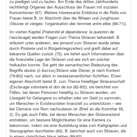
zu predigen und zu taufen. Am Ende des dritten Jahrhunderts
rechtfertigt Origenes den Ausschluss der Frauen mit sozialen
Konventionen (67). Weitere interessante Einblicke in die Rolle von
Frauen bietet B. im Abschnitt über die Witwen und Jungfrauen
(
Veuves et vierges: l’organisation des femmes entre elles
(68-71)).
Im vierten Kapitel (
Fraternité et dépendance: la question de
l’esclavage
) werden Fragen zum Thema Sklaven behandelt. B.
erläutert unter anderem, wie jemand zum Sklaven wurde (etwa
durch Piraterie und in Bürgerkriegszeiten) und greift dabei auf
bekannte Quellen zurück (75); sie liefert auch Informationen über
die finanzielle Lage der Sklaven und wie sich ein solcher
freikaufen konnte. Sie geht der semantischen Bedeutung des
Begriffs
doulos
(ὁ δούλος/Sklave oder Diener, je nach Kontext
(79-80)) nach, vor allem in neutestamentlichen Schriften. Einen
eigenen Abschnitt bietet B. zum Thema freiwilliger Sklavenschaft
(
Esclavage volontaire et don de soi
(82-83)); sie berichtet von
Fällen, bei denen Personen freiwillig zu Sklaven wurden, um
Lösegeld für Gefangene zu erhalten oder um Geld zu sammeln,
um Menschen in Existenznöten finanziell zu unterstützen – wie
bei Clemens von Rom nachzulesen ist (Brief an die Korinther 55,
2). Es gab auch Fälle, bei denen Menschen den Sklavenstand
erstrebten, um bessere Möglichkeiten für eine Karriere zu
bekommen, indem sie eine Ausbildung etwa zum Kalligraphen und
Stenographen durchliefen (83). B. berichtet auch von Sklaven, die
in einem christlichen Haus lebten (89-92).