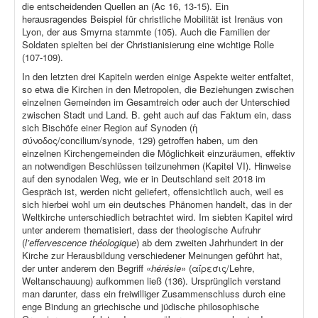
die entscheidenden Quellen an (Ac 16, 13-15). Ein
herausragendes Beispiel für christliche Mobilität ist Irenäus von
Lyon, der aus Smyrna stammte (105). Auch die Familien der
Soldaten spielten bei der Christianisierung eine wichtige Rolle
(107-109).
In den letzten drei Kapiteln werden einige Aspekte weiter entfaltet,
so etwa die Kirchen in den Metropolen, die Beziehungen zwischen
einzelnen Gemeinden im Gesamtreich oder auch der Unterschied
zwischen Stadt und Land. B. geht auch auf das Faktum ein, dass
sich Bischöfe einer Region auf Synoden (ἡ
σύνοδος/concilium/synode, 129) getroffen haben, um den
einzelnen Kirchengemeinden die Möglichkeit einzuräumen, effektiv
an notwendigen Beschlüssen teilzunehmen (Kapitel VI). Hinweise
auf den synodalen Weg, wie er in Deutschland seit 2018 im
Gespräch ist, werden nicht geliefert, offensichtlich auch, weil es
sich hierbei wohl um ein deutsches Phänomen handelt, das in der
Weltkirche unterschiedlich betrachtet wird. Im siebten Kapitel wird
unter anderem thematisiert, dass der theologische Aufruhr
(
l’effervescence théologique
) ab dem zweiten Jahrhundert in der
Kirche zur Herausbildung verschiedener Meinungen geführt hat,
der unter anderem den Begriff «
hérésie
» (αἵρεσις/Lehre,
Weltanschauung) aufkommen ließ (136). Ursprünglich verstand
man darunter, dass ein freiwilliger Zusammenschluss durch eine
enge Bindung an griechische und jüdische philosophische