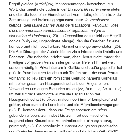
Begriff
pléthos
(ὁ πλῆθος, Menschenmenge) bezeichnet, ein
Wort, das bereits die Juden in der Diaspora (Anm. 9) verwendeten
und das die Idee einer Gemeinschaft vermittelte, die sich trotz der
Zerstreuung und Isolierung organisiert hatte (
le vocabulaire
pléthos, déjà utilisé par les Juifs de la Diaspora, véhiculait l’idée
d’une communauté comptabilisée et organisée malgré la
dispersion et l’isolement,
20). In Opposition dazu steht der Begriff
ochlos
(ὁ ὄχλος, ungeordnete Menge), den die Griechen für eine
konfuse und nicht bezifferbare Menschenmenge anwendeten (20).
Die Ausführungen der Autorin bieten viele interessante Details und
Facetten. Wie nebenbei erfährt man, dass Jesus nicht immer der
Prediger vor großen Versammlungen unter freiem Himmel war,
sondern häufig in Privathäusern in Galiläa und Judäa gepredigt hat
(21). In Privathäusern fanden auch Taufen statt, die etwa Petrus
vornahm; so ließ sich ein römischer Centurio namens Cornelius
mit seiner gesamten Hausgemeinschaft, den Angestellten,
Verwandten und engen Freunden taufen (22, Anm. 17, Ac 10, 1-7).
Im Verlauf der Geschichte wurde die Organisation der
Hausgemeinschaft (ὁ οἶκος, maisonnée,) immer komplexer und
größer, etwa durch die Landflucht und die Migrationsbewegungen
(25). B. bemerkt dazu, dass die Freigelassenen am
oikos
gebunden blieben, zumindest bis zum Tod des Hausherrn,
aufgrund einer Klausel des Aufenthaltsrechts (ἡ παραμονή,
paramonè
,
25). Sie beschreibt zunächst die typisch griechische
und römische Hausgemeinschaft der vorchristlichen Zeit (28-32),