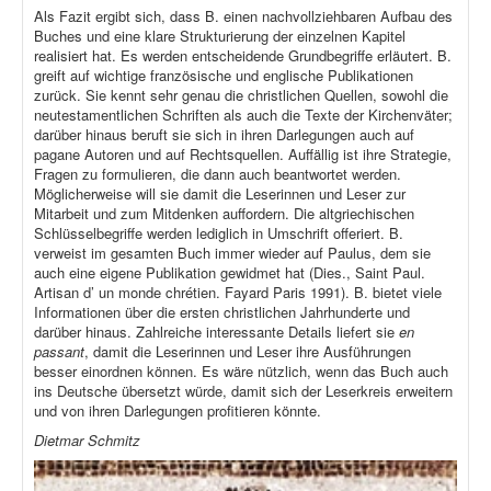
Als Fazit ergibt sich, dass B. einen nachvollziehbaren Aufbau des
Buches und eine klare Strukturierung der einzelnen Kapitel
realisiert hat. Es werden entscheidende Grundbegriffe erläutert. B.
greift auf wichtige französische und englische Publikationen
zurück. Sie kennt sehr genau die christlichen Quellen, sowohl die
neutestamentlichen Schriften als auch die Texte der Kirchenväter;
darüber hinaus beruft sie sich in ihren Darlegungen auch auf
pagane Autoren und auf Rechtsquellen. Auffällig ist ihre Strategie,
Fragen zu formulieren, die dann auch beantwortet werden.
Möglicherweise will sie damit die Leserinnen und Leser zur
Mitarbeit und zum Mitdenken auffordern. Die altgriechischen
Schlüsselbegriffe werden lediglich in Umschrift offeriert. B.
verweist im gesamten Buch immer wieder auf Paulus, dem sie
auch eine eigene Publikation gewidmet hat (Dies., Saint Paul.
Artisan d’ un monde chrétien. Fayard Paris 1991). B. bietet viele
Informationen über die ersten christlichen Jahrhunderte und
darüber hinaus. Zahlreiche interessante Details liefert sie
en
passant
, damit die Leserinnen und Leser ihre Ausführungen
besser einordnen können. Es wäre nützlich, wenn das Buch auch
ins Deutsche übersetzt würde, damit sich der Leserkreis erweitern
und von ihren Darlegungen profitieren könnte.
Dietmar Schmitz