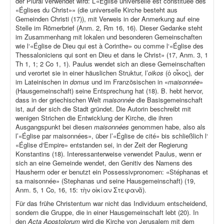
der Plural verwendet wird: L’«Église universelle est constituée des
«Églises du Christ»» (die universelle Kirche besteht aus
Gemeinden Christi (17)), mit Verweis in der Anmerkung auf eine
Stelle im Römerbrief (Anm. 2, Rm 16, 16). Dieser Gedanke steht
im Zusammenhang mit lokalen und besonderen Gemeinschaften
wie l‘«Église de Dieu qui est à Corinthe» ou comme l‘«Église des
Thessaloniciens qui sont en Dieu et dans le Christ» (17, Anm. 3, 1
Th 1, 1; 2 Co 1, 1). Paulus wendet sich an diese Gemeinschaften
und verortet sie in einer häuslichen Struktur, l’
oikos
(ὁ οἶκος)
,
der
im Lateinischen in
domus
und im Französischen in «
maisonnée
»
(Hausgemeinschaft) seine Entsprechung hat (18). B. hebt hervor,
dass in der griechischen Welt
maisonnée
die Basisgemeinschaft
ist, auf der sich die Stadt gründet. Die Autorin beschreibt mit
wenigen Strichen die Entwicklung der Kirche, die ihren
Ausgangspunkt bei diesen
maisonnées
genommen habe, also als
l’«Église par maisonnées», über l’«Église de cité» bis schließlich l‘
«Église d‘Empire» entstanden sei, in der Zeit der Regierung
Konstantins (18). Interessanterweise verwendet Paulus, wenn er
sich an eine Gemeinde wendet, den Genitiv des Namens des
Hausherrn oder er benutzt ein Possessivpronomen: «Stéphanas et
sa maisonnée» (Stephanas und seine Hausgemeinschaft) (19,
Anm. 5, 1 Co, 16, 15: τὴν οἰκίαν Στεφανᾶ).
Für das frühe Christentum war nicht das Individuum entscheidend,
sondern die Gruppe, die in einer Hausgemeinschaft lebt (20). In
den
Acta Apostolorum
wird die Kirche von Jerusalem mit dem