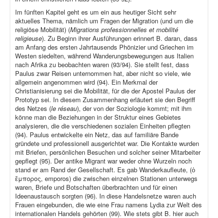
Im fünften Kapitel geht es um ein aus heutiger Sicht sehr
aktuelles Thema, nämlich um Fragen der Migration (und um die
religiöse Mobilität) (
Migrations professionnelles et mobilité
religieuse
). Zu Beginn ihrer Ausführungen erinnert B. daran, dass
am Anfang des ersten Jahrtausends Phönizier und Griechen im
Westen siedelten, während Wanderungsbewegungen aus Italien
nach Afrika zu beobachten waren (93/94). Sie stellt fest, dass
Paulus zwar Reisen unternommen hat, aber nicht so viele, wie
allgemein angenommen wird (94). Ein Merkmal der
Christianisierung sei die Mobilität, für die der Apostel Paulus der
Prototyp sei. In diesem Zusammenhang erläutert sie den Begriff
des Netzes (
le réseau
), der von der Soziologie kommt; mit ihm
könne man die Beziehungen in der Struktur eines Gebietes
analysieren, die die verschiedenen sozialen Einheiten pflegten
(94). Paulus entwickelte ein Netz, das auf familiäre Bande
gründete und professionell ausgerichtet war. Die Kontakte wurden
mit Briefen, persönlichen Besuchen und solcher seiner Mitarbeiter
gepflegt (95). Der antike Migrant war weder ohne Wurzeln noch
stand er am Rand der Gesellschaft. Es gab Wanderkaufleute, (ὁ
ἔμπορος, emporos) die zwischen einzelnen Stationen unterwegs
waren, Briefe und Botschaften überbrachten und für einen
Ideenaustausch sorgten (96). In diese Handelsnetze waren auch
Frauen eingebunden, die wie eine Frau namens Lydia zur Welt des
internationalen Handels gehörten (99). Wie stets gibt B. hier auch