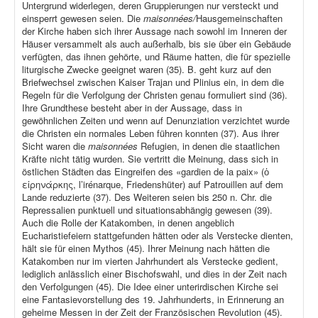
Untergrund widerlegen, deren Gruppierungen nur versteckt und
einsperrt gewesen seien. Die
maisonnées/
Hausgemeinschaften
der Kirche haben sich ihrer Aussage nach sowohl im Inneren der
Häuser versammelt als auch außerhalb, bis sie über ein Gebäude
verfügten, das ihnen gehörte, und Räume hatten, die für spezielle
liturgische Zwecke geeignet waren (35). B. geht kurz auf den
Briefwechsel zwischen Kaiser Trajan und Plinius ein, in dem die
Regeln für die Verfolgung der Christen genau formuliert sind (36).
Ihre Grundthese besteht aber in der Aussage, dass in
gewöhnlichen Zeiten und wenn auf Denunziation verzichtet wurde
die Christen ein normales Leben führen konnten (37). Aus ihrer
Sicht waren die
maisonnées
Refugien, in denen die staatlichen
Kräfte nicht tätig wurden. Sie vertritt die Meinung, dass sich in
östlichen Städten das Eingreifen des «gardien de la paix» (ὁ
εἰρηνάρκης, l’irénarque, Friedenshüter) auf Patrouillen auf dem
Lande reduzierte (37). Des Weiteren seien bis 250 n. Chr. die
Repressalien punktuell und situationsabhängig gewesen (39).
Auch die Rolle der Katakomben, in denen angeblich
Eucharistiefeiern stattgefunden hätten oder als Verstecke dienten,
hält sie für einen Mythos (45). Ihrer Meinung nach hätten die
Katakomben nur im vierten Jahrhundert als Verstecke gedient,
lediglich anlässlich einer Bischofswahl, und dies in der Zeit nach
den Verfolgungen (45). Die Idee einer unterirdischen Kirche sei
eine Fantasievorstellung des 19. Jahrhunderts, in Erinnerung an
geheime Messen in der Zeit der Französischen Revolution (45).