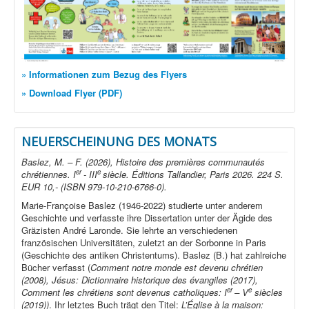
» Informationen zum Bezug des Flyers
» Download Flyer (PDF)
NEUERSCHEINUNG DES MONATS
Baslez, M. – F. (2026), Histoire des premières communautés
er
e
chrétiennes. I
- III
siècle. Éditions Tallandier, Paris 2026. 224 S.
EUR 10,- (ISBN 979-10-210-6766-0).
Marie-Françoise Baslez (1946-2022) studierte unter anderem
Geschichte und verfasste ihre Dissertation unter der Ägide des
Gräzisten André Laronde. Sie lehrte an verschiedenen
französischen Universitäten, zuletzt an der Sorbonne in Paris
(Geschichte des antiken Christentums). Baslez (B.) hat zahlreiche
Bücher verfasst (
Comment notre monde est devenu chrétien
(2008), Jésus: Dictionnaire historique des évangiles (2017),
er
e
Comment les chrétiens sont devenus catholiques: I
– V
siècles
(2019))
. Ihr letztes Buch trägt den Titel:
L’Église à la maison: