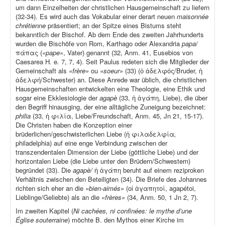
um dann Einzelheiten der christlichen Hausgemeinschaft zu liefern
(32-34). Es wird auch das Vokabular einer derart neuen
maisonnée
chrétienne
präsentiert; an der Spitze eines Bistums steht
bekanntlich der Bischof. Ab dem Ende des zweiten Jahrhunderts
wurden die Bischöfe von Rom, Karthago oder Alexandria
papa
/
πάπας (
«pape»
, Vater) genannt (32, Anm. 41, Eusebios von
Caesarea H
.
e
.
7, 7, 4). Seit Paulus redeten sich die Mitglieder der
Gemeinschaft als
«frère»
ou
«soeur»
(33) (ὁ ἀδελφός/Bruder, ἡ
ἀδελφή/Schwester) an. Diese Anrede war üblich, die christlichen
Hausgemeinschaften entwickelten eine Theologie, eine Ethik und
sogar eine Ekklesiologie der
agapè
(33, ἡ ἀγάπη, Liebe), die über
den Begriff hinausging, der eine alltägliche Zuneigung bezeichnet:
philia
(33, ἡ φιλία, Liebe/Freundschaft, Anm. 45, Jn 21, 15-17).
Die Christen haben die Konzeption einer
brüderlichen/geschwisterlichen Liebe (ἡ φιλαδελφία
,
philadelphia) auf eine enge Verbindung zwischen der
transzendentalen Dimension der Liebe (göttliche Liebe) und der
horizontalen Liebe (die Liebe unter den Brüdern/Schwestern)
begründet (33). Die
agapè/
ἡ ἀγάπη beruht auf einem reziproken
Verhältnis zwischen den Beteiligten (34). Die Briefe des Johannes
richten sich eher an die
«bien-aimés»
(οἱ ἀγαπητοί, agapétoi,
Lieblinge/Geliebte) als an die
«frères»
(34, Anm. 50, 1 Jn 2, 7).
Im zweiten Kapitel (
Ni cachées, ni confinées: le mythe d’une
Église souterraine
) möchte B. den Mythos einer Kirche im