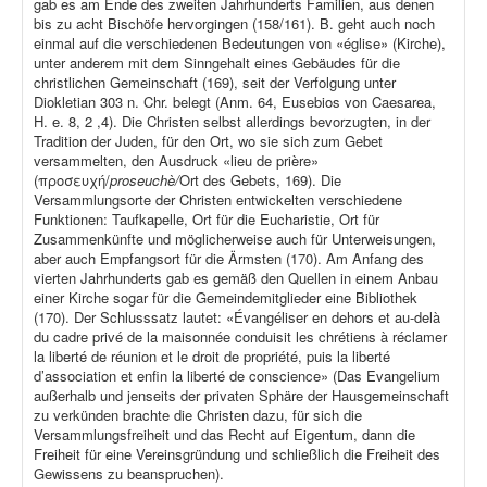
gab es am Ende des zweiten Jahrhunderts Familien, aus denen
bis zu acht Bischöfe hervorgingen (158/161). B. geht auch noch
einmal auf die verschiedenen Bedeutungen von «église» (Kirche),
unter anderem mit dem Sinngehalt eines Gebäudes für die
christlichen Gemeinschaft (169), seit der Verfolgung unter
Diokletian 303 n. Chr. belegt (Anm. 64, Eusebios von Caesarea,
H. e. 8, 2 ,4). Die Christen selbst allerdings bevorzugten, in der
Tradition der Juden, für den Ort, wo sie sich zum Gebet
versammelten, den Ausdruck «lieu de prière»
(προσευχή/
proseuchè/
Ort des Gebets, 169). Die
Versammlungsorte der Christen entwickelten verschiedene
Funktionen: Taufkapelle, Ort für die Eucharistie, Ort für
Zusammenkünfte und möglicherweise auch für Unterweisungen,
aber auch Empfangsort für die Ärmsten (170). Am Anfang des
vierten Jahrhunderts gab es gemäß den Quellen in einem Anbau
einer Kirche sogar für die Gemeindemitglieder eine Bibliothek
(170). Der Schlusssatz lautet: «Évangéliser en dehors et au-delà
du cadre privé de la maisonnée conduisit les chrétiens à réclamer
la liberté de réunion et le droit de propriété, puis la liberté
d’association et enfin la liberté de conscience» (Das Evangelium
außerhalb und jenseits der privaten Sphäre der Hausgemeinschaft
zu verkünden brachte die Christen dazu, für sich die
Versammlungsfreiheit und das Recht auf Eigentum, dann die
Freiheit für eine Vereinsgründung und schließlich die Freiheit des
Gewissens zu beanspruchen).