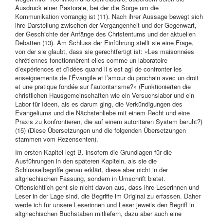
Ausdruck einer Pastorale, bei der die Sorge um die
Kommunikation vorrangig ist (11). Nach ihrer Aussage bewegt sich
ihre Darstellung zwischen der Vergangenheit und der Gegenwart,
der Geschichte der Anfänge des Christentums und der aktuellen
Debatten (13). Am Schluss der Einführung stellt sie eine Frage,
von der sie glaubt, dass sie gerechtfertigt ist: «Les maisonnées
chrétiennes fonctionnèrent-elles comme un laboratoire
d’expériences et d’idées quand il s’est agi de confronter les
enseignements de l’Évangile et l’amour du prochain avec un droit
et une pratique fondée sur l’autoritarisme?» (Funktionierten die
christlichen Hausgemeinschaften wie ein Versuchslabor und ein
Labor für Ideen, als es darum ging, die Verkündigungen des
Evangeliums und die Nächstenliebe mit einem Recht und eine
Praxis zu konfrontieren, die auf einem autoritären System beruht?)
(15) (Diese Übersetzungen und die folgenden Übersetzungen
stammen vom Rezensenten).
Im ersten Kapitel legt B. insofern die Grundlagen für die
Ausführungen in den späteren Kapiteln, als sie die
Schlüsselbegriffe genau erklärt, diese aber nicht in der
altgriechischen Fassung, sondern in Umschrift bietet.
Offensichtlich geht sie nicht davon aus, dass ihre Leserinnen und
Leser in der Lage sind, die Begriffe im Original zu erfassen. Daher
werde ich für unsere Leserinnen und Leser jeweils den Begriff in
altgriechischen Buchstaben mitliefern, dazu aber auch eine