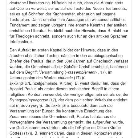
deutsche Übersetzung. Hilfreich ist auch, dass die Autorin stets
auf Quellen verweist, sei es auf die Texte des Neuen Testaments,
sei es auf Schriften der Kirchenväter, aber auch auf pagane
Textstellen. Damit erhalten ihre Aussagen ein wissenschaftliches
Fundament und zeigen übrigens ihre enorme Kenntnis der antiken
christlichen Literatur. Es bleibt noch der Hinweis, dass B. nicht nur
für Theologen schreibt, sondern auch für an den antiken Sprachen
Interessierte.
Den Auftakt im ersten Kapitel bildet der Hinweis, dass in den
ältesten christlichen Texten, nämlich in den autobiographischen
Briefen des Paulus, die in den 50er Jahren auf Griechisch verfasst
wurden, die Gemeinschaft der Schüler Christi erscheint, basierend
auf dem Begriff: Versammlung (
«rassemblement»
, 17), im
Ursprungssinn des Wortes
ekklesia
(17) (ἡ
ἐκκλησία/Einzelgemeinde, Kirche). B. weist darauf hin, dass der
Apostel Paulus als erster diesen technischen Begriff in einem
religiösen Kontext verwendet, der weniger allgemein sei als der der
Synagoge/
synagogue
(17), der dem politischen Vokabular entlehnt
sei (ἡ συναγωγή). Die ἐκκλησία bedeutete demnach die
Versammlung der Bürger, die konstitutive Einrichtung des
Zusammenlebens der Gemeinschaft; Paulus hat daraus die
Vorwegnahme der Versammlung gemacht, die aufgerufen wurde,
vor Gott zusammenzutreten, als die l’«Église de Dieu» (Kirche
Gottes) (17)). B. erinnert daran, dass in diesen Kontexten stets