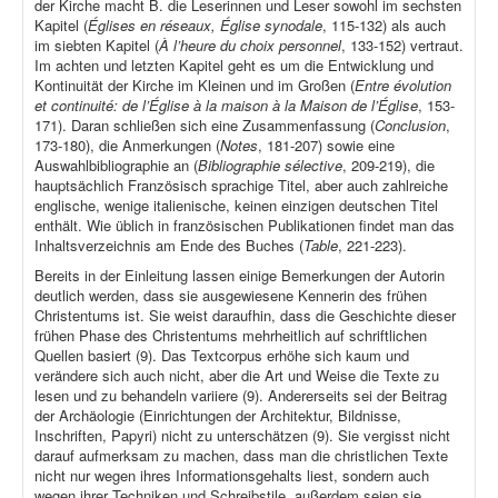
der Kirche macht B. die Leserinnen und Leser sowohl im sechsten
Kapitel (
Églises en réseaux, Église synodale
, 115-132) als auch
im siebten Kapitel (
À l’heure du choix personnel
, 133-152) vertraut.
Im achten und letzten Kapitel geht es um die Entwicklung und
Kontinuität der Kirche im Kleinen und im Großen (
Entre évolution
et continuité: de l’Église à la maison à la Maison de l’Église
, 153-
171). Daran schließen sich eine Zusammenfassung (
Conclusion
,
173-180), die Anmerkungen (
Notes
, 181-207) sowie eine
Auswahlbibliographie an (
Bibliographie sélective
, 209-219), die
hauptsächlich Französisch sprachige Titel, aber auch zahlreiche
englische, wenige italienische, keinen einzigen deutschen Titel
enthält. Wie üblich in französischen Publikationen findet man das
Inhaltsverzeichnis am Ende des Buches (
Table
, 221-223).
Bereits in der Einleitung lassen einige Bemerkungen der Autorin
deutlich werden, dass sie ausgewiesene Kennerin des frühen
Christentums ist. Sie weist daraufhin, dass die Geschichte dieser
frühen Phase des Christentums mehrheitlich auf schriftlichen
Quellen basiert (9). Das Textcorpus erhöhe sich kaum und
verändere sich auch nicht, aber die Art und Weise die Texte zu
lesen und zu behandeln variiere (9). Andererseits sei der Beitrag
der Archäologie (Einrichtungen der Architektur, Bildnisse,
Inschriften, Papyri) nicht zu unterschätzen (9). Sie vergisst nicht
darauf aufmerksam zu machen, dass man die christlichen Texte
nicht nur wegen ihres Informationsgehalts liest, sondern auch
wegen ihrer Techniken und Schreibstile, außerdem seien sie