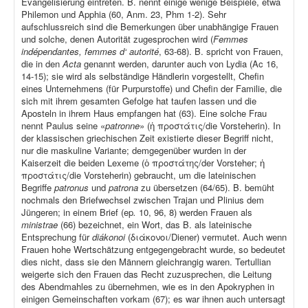
Evangelisierung eintreten. B. nennt einige wenige Beispiele, etwa
Philemon und Apphia (60, Anm. 23, Phm 1-2). Sehr
aufschlussreich sind die Bemerkungen über unabhängige Frauen
und solche, denen Autorität zugesprochen wird (
Femmes
indépendantes, femmes d‘ autorité
, 63-68). B. spricht von Frauen,
die in den
Acta
genannt werden, darunter auch von Lydia (Ac 16,
14-15); sie wird als selbständige Händlerin vorgestellt, Chefin
eines Unternehmens (für Purpurstoffe) und Chefin der Familie, die
sich mit ihrem gesamten Gefolge hat taufen lassen und die
Aposteln in ihrem Haus empfangen hat (63). Eine solche Frau
nennt Paulus seine «
patronne
» (ἡ προστάτις/die Vorsteherin). In
der klassischen griechischen Zeit existierte dieser Begriff nicht,
nur die maskuline Variante; demgegenüber wurden in der
Kaiserzeit die beiden Lexeme (ὁ προστάτης/der Vorsteher; ἡ
προστάτις/die Vorsteherin) gebraucht, um die lateinischen
Begriffe
patronus
und
patrona
zu übersetzen (64/65). B. bemüht
nochmals den Briefwechsel zwischen Trajan und Plinius dem
Jüngeren; in einem Brief (ep
.
10, 96, 8) werden Frauen als
ministrae
(66) bezeichnet, ein Wort, das B. als lateinische
Entsprechung für
diákonoi
(διάκονοι/Diener) vermutet. Auch wenn
Frauen hohe Wertschätzung entgegengebracht wurde, so bedeutet
dies nicht, dass sie den Männern gleichrangig waren. Tertullian
weigerte sich den Frauen das Recht zuzusprechen, die Leitung
des Abendmahles zu übernehmen, wie es in den Apokryphen in
einigen Gemeinschaften vorkam (67); es war ihnen auch untersagt