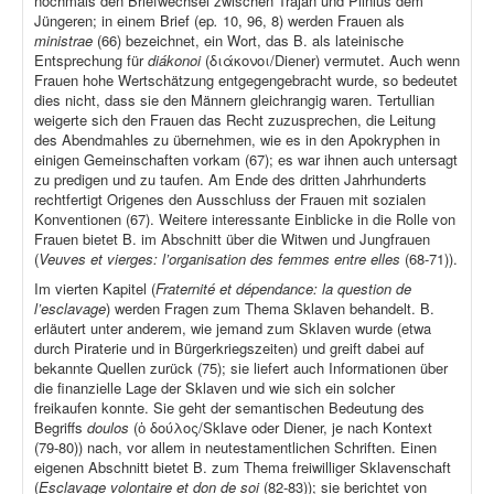
nochmals den Briefwechsel zwischen Trajan und Plinius dem
Jüngeren; in einem Brief (ep
.
10, 96, 8) werden Frauen als
ministrae
(66) bezeichnet, ein Wort, das B. als lateinische
Entsprechung für
diákonoi
(διάκονοι/Diener) vermutet. Auch wenn
Frauen hohe Wertschätzung entgegengebracht wurde, so bedeutet
dies nicht, dass sie den Männern gleichrangig waren. Tertullian
weigerte sich den Frauen das Recht zuzusprechen, die Leitung
des Abendmahles zu übernehmen, wie es in den Apokryphen in
einigen Gemeinschaften vorkam (67); es war ihnen auch untersagt
zu predigen und zu taufen. Am Ende des dritten Jahrhunderts
rechtfertigt Origenes den Ausschluss der Frauen mit sozialen
Konventionen (67). Weitere interessante Einblicke in die Rolle von
Frauen bietet B. im Abschnitt über die Witwen und Jungfrauen
(
Veuves et vierges: l’organisation des femmes entre elles
(68-71)).
Im vierten Kapitel (
Fraternité et dépendance: la question de
l’esclavage
) werden Fragen zum Thema Sklaven behandelt. B.
erläutert unter anderem, wie jemand zum Sklaven wurde (etwa
durch Piraterie und in Bürgerkriegszeiten) und greift dabei auf
bekannte Quellen zurück (75); sie liefert auch Informationen über
die finanzielle Lage der Sklaven und wie sich ein solcher
freikaufen konnte. Sie geht der semantischen Bedeutung des
Begriffs
doulos
(ὁ δούλος/Sklave oder Diener, je nach Kontext
(79-80)) nach, vor allem in neutestamentlichen Schriften. Einen
eigenen Abschnitt bietet B. zum Thema freiwilliger Sklavenschaft
(
Esclavage volontaire et don de soi
(82-83)); sie berichtet von