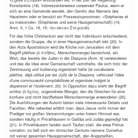
Konstantins (18). Interessanterweise verwendet Paulus, wenn er
sich an eine Gemeinde wendet, den Genitiv des Namens des
Hausherrn oder er benutzt ein Possessivpronomen: «Stéphanas et
sa maisonnée» (Stephanas und seine Hausgemeinschaft) (19,
Anm. 5, 1 Co, 16, 15: τὴν οἰκίαν Στεφανᾶ).
Für das frühe Christentum war nicht das Individuum entscheidend,
sondern die Gruppe, die in einer Hausgemeinschaft lebt (20). In
den
Acta Apostolorum
wird die Kirche von Jerusalem mit dem
Begriff
pléthos
(ὁ πλῆθος, Menschenmenge) bezeichnet, ein
Wort, das bereits die Juden in der Diaspora (Anm. 9) verwendeten
und das die Idee einer Gemeinschaft vermittelte, die sich trotz der
Zerstreuung und Isolierung organisiert hatte (
le vocabulaire
pléthos, déjà utilisé par les Juifs de la Diaspora, véhiculait l’idée
d’une communauté comptabilisée et organisée malgré la
dispersion et l’isolement,
20). In Opposition dazu steht der Begriff
ochlos
(ὁ ὄχλος, ungeordnete Menge), den die Griechen für eine
konfuse und nicht bezifferbare Menschenmenge anwendeten (20).
Die Ausführungen der Autorin bieten viele interessante Details und
Facetten. Wie nebenbei erfährt man, dass Jesus nicht immer der
Prediger vor großen Versammlungen unter freiem Himmel war,
sondern häufig in Privathäusern in Galiläa und Judäa gepredigt hat
(21). In Privathäusern fanden auch Taufen statt, die etwa Petrus
vornahm; so ließ sich ein römischer Centurio namens Cornelius
mit seiner gesamten Hausgemeinschaft, den Angestellten,