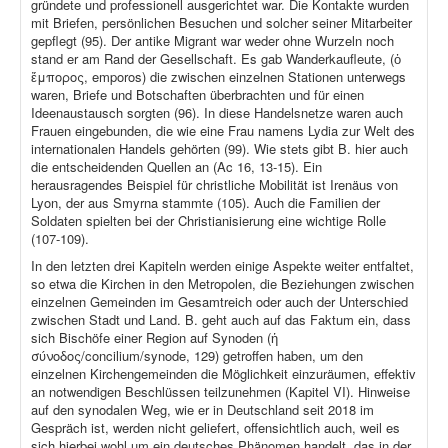
gründete und professionell ausgerichtet war. Die Kontakte wurden
mit Briefen, persönlichen Besuchen und solcher seiner Mitarbeiter
gepflegt (95). Der antike Migrant war weder ohne Wurzeln noch
stand er am Rand der Gesellschaft. Es gab Wanderkaufleute, (ὁ
ἔμπορος, emporos) die zwischen einzelnen Stationen unterwegs
waren, Briefe und Botschaften überbrachten und für einen
Ideenaustausch sorgten (96). In diese Handelsnetze waren auch
Frauen eingebunden, die wie eine Frau namens Lydia zur Welt des
internationalen Handels gehörten (99). Wie stets gibt B. hier auch
die entscheidenden Quellen an (Ac 16, 13-15). Ein
herausragendes Beispiel für christliche Mobilität ist Irenäus von
Lyon, der aus Smyrna stammte (105). Auch die Familien der
Soldaten spielten bei der Christianisierung eine wichtige Rolle
(107-109).
In den letzten drei Kapiteln werden einige Aspekte weiter entfaltet,
so etwa die Kirchen in den Metropolen, die Beziehungen zwischen
einzelnen Gemeinden im Gesamtreich oder auch der Unterschied
zwischen Stadt und Land. B. geht auch auf das Faktum ein, dass
sich Bischöfe einer Region auf Synoden (ἡ
σύνοδος/concilium/synode, 129) getroffen haben, um den
einzelnen Kirchengemeinden die Möglichkeit einzuräumen, effektiv
an notwendigen Beschlüssen teilzunehmen (Kapitel VI). Hinweise
auf den synodalen Weg, wie er in Deutschland seit 2018 im
Gespräch ist, werden nicht geliefert, offensichtlich auch, weil es
sich hierbei wohl um ein deutsches Phänomen handelt, das in der