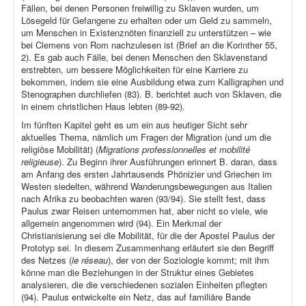
Fällen, bei denen Personen freiwillig zu Sklaven wurden, um
Lösegeld für Gefangene zu erhalten oder um Geld zu sammeln,
um Menschen in Existenznöten finanziell zu unterstützen – wie
bei Clemens von Rom nachzulesen ist (Brief an die Korinther 55,
2). Es gab auch Fälle, bei denen Menschen den Sklavenstand
erstrebten, um bessere Möglichkeiten für eine Karriere zu
bekommen, indem sie eine Ausbildung etwa zum Kalligraphen und
Stenographen durchliefen (83). B. berichtet auch von Sklaven, die
in einem christlichen Haus lebten (89-92).
Im fünften Kapitel geht es um ein aus heutiger Sicht sehr
aktuelles Thema, nämlich um Fragen der Migration (und um die
religiöse Mobilität) (
Migrations professionnelles et mobilité
religieuse
). Zu Beginn ihrer Ausführungen erinnert B. daran, dass
am Anfang des ersten Jahrtausends Phönizier und Griechen im
Westen siedelten, während Wanderungsbewegungen aus Italien
nach Afrika zu beobachten waren (93/94). Sie stellt fest, dass
Paulus zwar Reisen unternommen hat, aber nicht so viele, wie
allgemein angenommen wird (94). Ein Merkmal der
Christianisierung sei die Mobilität, für die der Apostel Paulus der
Prototyp sei. In diesem Zusammenhang erläutert sie den Begriff
des Netzes (
le réseau
), der von der Soziologie kommt; mit ihm
könne man die Beziehungen in der Struktur eines Gebietes
analysieren, die die verschiedenen sozialen Einheiten pflegten
(94). Paulus entwickelte ein Netz, das auf familiäre Bande