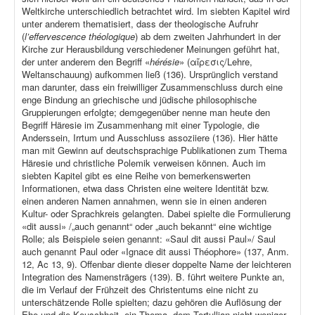
Weltkirche unterschiedlich betrachtet wird. Im siebten Kapitel wird
unter anderem thematisiert, dass der theologische Aufruhr
(
l’effervescence théologique
) ab dem zweiten Jahrhundert in der
Kirche zur Herausbildung verschiedener Meinungen geführt hat,
der unter anderem den Begriff «
hérésie
» (αἵρεσις/Lehre,
Weltanschauung) aufkommen ließ (136). Ursprünglich verstand
man darunter, dass ein freiwilliger Zusammenschluss durch eine
enge Bindung an griechische und jüdische philosophische
Gruppierungen erfolgte; demgegenüber nenne man heute den
Begriff Häresie im Zusammenhang mit einer Typologie, die
Anderssein, Irrtum und Ausschluss assoziiere (136). Hier hätte
man mit Gewinn auf deutschsprachige Publikationen zum Thema
Häresie und christliche Polemik verweisen können. Auch im
siebten Kapitel gibt es eine Reihe von bemerkenswerten
Informationen, etwa dass Christen eine weitere Identität bzw.
einen anderen Namen annahmen, wenn sie in einen anderen
Kultur- oder Sprachkreis gelangten. Dabei spielte die Formulierung
«dit aussi» /„auch genannt“ oder „auch bekannt“ eine wichtige
Rolle; als Beispiele seien genannt: «Saul dit aussi Paul»/ Saul
auch genannt Paul oder «Ignace dit aussi Théophore» (137, Anm.
12, Ac 13, 9). Offenbar diente dieser doppelte Name der leichteren
Integration des Namensträgers (139). B. führt weitere Punkte an,
die im Verlauf der Frühzeit des Christentums eine nicht zu
unterschätzende Rolle spielten; dazu gehören die Auflösung der
Ehe und die Keuschheit, ein Thema, dem Tertullian nicht weniger