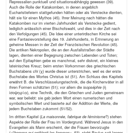
Repressalien punktuell und situationsabhängig gewesen (39).
Auch die Rolle der Katakomben, in denen angeblich
Eucharistiefeiern stattgefunden hätten oder als Verstecke dienten,
hält sie für einen Mythos (45). Ihrer Meinung nach hätten die
Katakomben nur im vierten Jahrhundert als Verstecke gedient,
lediglich anlässlich einer Bischofswahl, und dies in der Zeit nach
den Verfolgungen (45). Die Idee einer unterirdischen Kirche sei
eine Fantasievorstellung des 19. Jahrhunderts, in Erinnerung an
geheime Messen in der Zeit der Französischen Revolution (45).
Die antiken Nekropolen, die an den Ausfallstraßen der Städte
lagen, dienten einer Begegnung zwischen Lebenden und Toten;
auf den Epitaphien gebe es manchmal, sehr diskret, ein kleines
lateinisches Kreuz; beim ersten Vorkommen des griechischen
Buchstabens
chi
(χ) wurde dieser unterstrichen, weil es der erste
Buchstabe des Wortes Christus ist (51). Am Schluss des Kapitels
erwähnt B. die Verschlüsselungstechnik, die die Kirchenväter in all
ihren Formen schätzten (51); vor allem die
isopséphie
(ἡ
ἰσοψηφία), eine Technik, die den Griechen und Juden gemeinsam
war, war beliebt: sie gab jedem Wort einen numerischen und
symbolischen Wert und basierte auf der Addition der Werte, die
jedem Buchstaben zukommt (51/52).
Im dritten Kapitel (
La maisonnée, fabrique de féminisme
?) stehen
Aspekte der Rolle der Frau im Vordergrund. Während Jesus in den
Evangelien als Mann erscheint, der die Frauen bevorzugte
(«
l’homme qui préférait les femmes»
, 53), steht Paulus seit langer