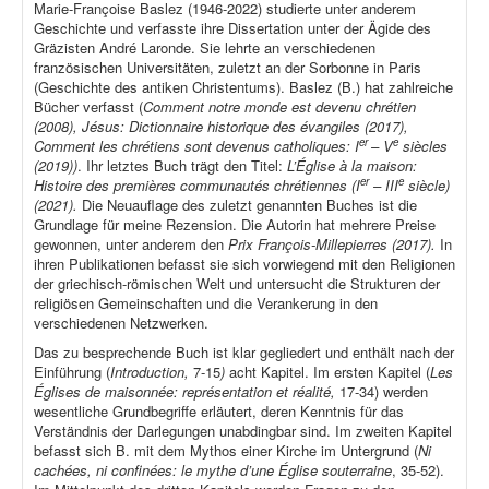
Marie-Françoise Baslez (1946-2022) studierte unter anderem
Geschichte und verfasste ihre Dissertation unter der Ägide des
Gräzisten André Laronde. Sie lehrte an verschiedenen
französischen Universitäten, zuletzt an der Sorbonne in Paris
(Geschichte des antiken Christentums). Baslez (B.) hat zahlreiche
Bücher verfasst (
Comment notre monde est devenu chrétien
(2008), Jésus: Dictionnaire historique des évangiles (2017),
er
e
Comment les chrétiens sont devenus catholiques: I
– V
siècles
(2019))
. Ihr letztes Buch trägt den Titel:
L’Église à la maison:
er
e
Histoire des premières communautés chrétiennes (I
– III
siècle)
(2021).
Die Neuauflage des zuletzt genannten Buches ist die
Grundlage für meine Rezension. Die Autorin hat mehrere Preise
gewonnen, unter anderem den
Prix François-Millepierres (2017).
In
ihren Publikationen befasst sie sich vorwiegend mit den Religionen
der griechisch-römischen Welt und untersucht die Strukturen der
religiösen Gemeinschaften und die Verankerung in den
verschiedenen Netzwerken.
Das zu besprechende Buch ist klar gegliedert und enthält nach der
Einführung (
Introduction,
7-15
)
acht Kapitel. Im ersten Kapitel (
Les
Églises de maisonnée: représentation et réalité,
17-34) werden
wesentliche Grundbegriffe erläutert, deren Kenntnis für das
Verständnis der Darlegungen unabdingbar sind. Im zweiten Kapitel
befasst sich B. mit dem Mythos einer Kirche im Untergrund (
Ni
cachées, ni confinées: le mythe d’une Église souterraine
, 35-52).