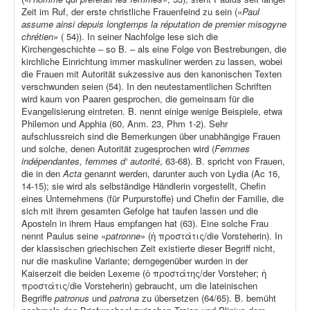
Zeit im Ruf, der erste christliche Frauenfeind zu sein («
Paul
assume ainsi depuis longtemps la réputation de premier misogyne
chrétien»
( 54)). In seiner Nachfolge lese sich die
Kirchengeschichte – so B. – als eine Folge von Bestrebungen, die
kirchliche Einrichtung immer maskuliner werden zu lassen, wobei
die Frauen mit Autorität sukzessive aus den kanonischen Texten
verschwunden seien (54). In den neutestamentlichen Schriften
wird kaum von Paaren gesprochen, die gemeinsam für die
Evangelisierung eintreten. B. nennt einige wenige Beispiele, etwa
Philemon und Apphia (60, Anm. 23, Phm 1-2). Sehr
aufschlussreich sind die Bemerkungen über unabhängige Frauen
und solche, denen Autorität zugesprochen wird (
Femmes
indépendantes, femmes d‘ autorité
, 63-68). B. spricht von Frauen,
die in den
Acta
genannt werden, darunter auch von Lydia (Ac 16,
14-15); sie wird als selbständige Händlerin vorgestellt, Chefin
eines Unternehmens (für Purpurstoffe) und Chefin der Familie, die
sich mit ihrem gesamten Gefolge hat taufen lassen und die
Aposteln in ihrem Haus empfangen hat (63). Eine solche Frau
nennt Paulus seine «
patronne
» (ἡ προστάτις/die Vorsteherin). In
der klassischen griechischen Zeit existierte dieser Begriff nicht,
nur die maskuline Variante; demgegenüber wurden in der
Kaiserzeit die beiden Lexeme (ὁ προστάτης/der Vorsteher; ἡ
προστάτις/die Vorsteherin) gebraucht, um die lateinischen
Begriffe
patronus
und
patrona
zu übersetzen (64/65). B. bemüht