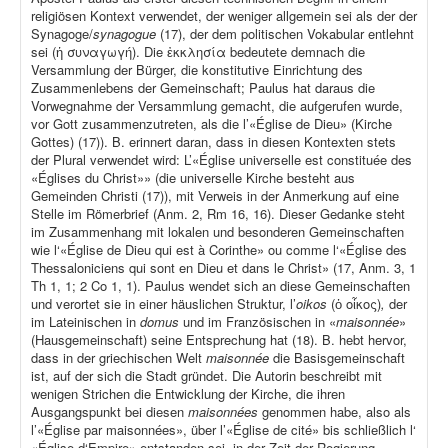
religiösen Kontext verwendet, der weniger allgemein sei als der der
Synagoge/
synagogue
(17), der dem politischen Vokabular entlehnt
sei (ἡ συναγωγή). Die ἐκκλησία bedeutete demnach die
Versammlung der Bürger, die konstitutive Einrichtung des
Zusammenlebens der Gemeinschaft; Paulus hat daraus die
Vorwegnahme der Versammlung gemacht, die aufgerufen wurde,
vor Gott zusammenzutreten, als die l’«Église de Dieu» (Kirche
Gottes) (17)). B. erinnert daran, dass in diesen Kontexten stets
der Plural verwendet wird: L’«Église universelle est constituée des
«Églises du Christ»» (die universelle Kirche besteht aus
Gemeinden Christi (17)), mit Verweis in der Anmerkung auf eine
Stelle im Römerbrief (Anm. 2, Rm 16, 16). Dieser Gedanke steht
im Zusammenhang mit lokalen und besonderen Gemeinschaften
wie l‘«Église de Dieu qui est à Corinthe» ou comme l‘«Église des
Thessaloniciens qui sont en Dieu et dans le Christ» (17, Anm. 3, 1
Th 1, 1; 2 Co 1, 1). Paulus wendet sich an diese Gemeinschaften
und verortet sie in einer häuslichen Struktur, l’
oikos
(ὁ οἶκος)
,
der
im Lateinischen in
domus
und im Französischen in «
maisonnée
»
(Hausgemeinschaft) seine Entsprechung hat (18). B. hebt hervor,
dass in der griechischen Welt
maisonnée
die Basisgemeinschaft
ist, auf der sich die Stadt gründet. Die Autorin beschreibt mit
wenigen Strichen die Entwicklung der Kirche, die ihren
Ausgangspunkt bei diesen
maisonnées
genommen habe, also als
l’«Église par maisonnées», über l’«Église de cité» bis schließlich l‘
«Église d‘Empire» entstanden sei, in der Zeit der Regierung