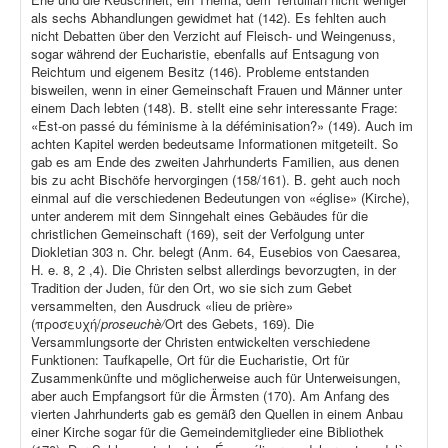
als sechs Abhandlungen gewidmet hat (142). Es fehlten auch
nicht Debatten über den Verzicht auf Fleisch- und Weingenuss,
sogar während der Eucharistie, ebenfalls auf Entsagung von
Reichtum und eigenem Besitz (146). Probleme entstanden
bisweilen, wenn in einer Gemeinschaft Frauen und Männer unter
einem Dach lebten (148). B. stellt eine sehr interessante Frage:
«Est-on passé du féminisme à la déféminisation?» (149). Auch im
achten Kapitel werden bedeutsame Informationen mitgeteilt. So
gab es am Ende des zweiten Jahrhunderts Familien, aus denen
bis zu acht Bischöfe hervorgingen (158/161). B. geht auch noch
einmal auf die verschiedenen Bedeutungen von «église» (Kirche),
unter anderem mit dem Sinngehalt eines Gebäudes für die
christlichen Gemeinschaft (169), seit der Verfolgung unter
Diokletian 303 n. Chr. belegt (Anm. 64, Eusebios von Caesarea,
H. e. 8, 2 ,4). Die Christen selbst allerdings bevorzugten, in der
Tradition der Juden, für den Ort, wo sie sich zum Gebet
versammelten, den Ausdruck «lieu de prière»
(προσευχή/
proseuchè/
Ort des Gebets, 169). Die
Versammlungsorte der Christen entwickelten verschiedene
Funktionen: Taufkapelle, Ort für die Eucharistie, Ort für
Zusammenkünfte und möglicherweise auch für Unterweisungen,
aber auch Empfangsort für die Ärmsten (170). Am Anfang des
vierten Jahrhunderts gab es gemäß den Quellen in einem Anbau
einer Kirche sogar für die Gemeindemitglieder eine Bibliothek