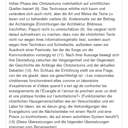
frühen Phase des Christentums mehrheitlich auf schriftlichen
Quellen basiert (9). Das Textcorpus erhöhe sich kaum und
verändere sich auch nicht, aber die Art und Weise die Texte zu
lesen und zu behandeln variiere (9). Andererseits sei der Beitrag
der Archäologie (Einrichtungen der Architektur, Bildnisse,
Inschriften, Papyri) nicht zu unterschätzen (9). Sie vergisst nicht
darauf aufmerksam zu machen, dass man die christlichen Texte
nicht nur wegen ihres Informationsgehalts liest, sondern auch
wegen ihrer Techniken und Schreibstile, außerdem seien sie
Ausdruck einer Pastorale, bei der die Sorge um die
Kommunikation vorrangig ist (11). Nach ihrer Aussage bewegt sich
ihre Darstellung zwischen der Vergangenheit und der Gegenwart,
der Geschichte der Anfänge des Christentums und der aktuellen
Debatten (13). Am Schluss der Einführung stellt sie eine Frage,
von der sie glaubt, dass sie gerechtfertigt ist: «Les maisonnées
chrétiennes fonctionnèrent-elles comme un laboratoire
d’expériences et d’idées quand il s’est agi de confronter les
enseignements de l’Évangile et l’amour du prochain avec un droit
et une pratique fondée sur l’autoritarisme?» (Funktionierten die
christlichen Hausgemeinschaften wie ein Versuchslabor und ein
Labor für Ideen, als es darum ging, die Verkündigungen des
Evangeliums und die Nächstenliebe mit einem Recht und eine
Praxis zu konfrontieren, die auf einem autoritären System beruht?)
(15) (Diese Übersetzungen und die folgenden Übersetzungen
stammen vom Rezensenten).