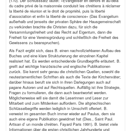
(170). Der Schlusssatz lautet: «Évangéliser en dehors et au-delà
du cadre privé de la maisonnée conduisit les chrétiens à réclamer
la liberté de réunion et le droit de propriété, puis la liberté
d’association et enfin la liberté de conscience» (Das Evangelium
außerhalb und jenseits der privaten Sphäre der Hausgemeinschaft
zu verkünden brachte die Christen dazu, für sich die
Versammlungsfreiheit und das Recht auf Eigentum, dann die
Freiheit für eine Vereinsgründung und schließlich die Freiheit des
Gewissens zu beanspruchen).
Als Fazit ergibt sich, dass B. einen nachvollziehbaren Aufbau des
Buches und eine klare Strukturierung der einzelnen Kapitel
realisiert hat. Es werden entscheidende Grundbegriffe erläutert. B.
greift auf wichtige französische und englische Publikationen
zurück. Sie kennt sehr genau die christlichen Quellen, sowohl die
neutestamentlichen Schriften als auch die Texte der Kirchenväter;
darüber hinaus beruft sie sich in ihren Darlegungen auch auf
pagane Autoren und auf Rechtsquellen. Auffällig ist ihre Strategie,
Fragen zu formulieren, die dann auch beantwortet werden.
Möglicherweise will sie damit die Leserinnen und Leser zur
Mitarbeit und zum Mitdenken auffordern. Die altgriechischen
Schlüsselbegriffe werden lediglich in Umschrift offeriert. B.
verweist im gesamten Buch immer wieder auf Paulus, dem sie
auch eine eigene Publikation gewidmet hat (Dies., Saint Paul.
Artisan d’ un monde chrétien. Fayard Paris 1991). B. bietet viele
Informationen über die ersten christlichen Jahrhunderte und