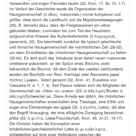
Verwandten und engen Freunden taufen (22, Anm. 17, Ac 10, 1-7).
Im Verlauf der Geschichte wurde die Organisation der
Hausgemeinschaft (ὁ οἶκος, maisonnée,) immer komplexer und
größer, etwa durch die Landflucht und die Migrationsbewegungen
(25). B. bemerkt dazu, dass die Freigelassenen am
oikos
gebunden blieben, zumindest bis zum Tod des Hausherrn,
aufgrund einer Klausel des Aufenthaltsrechts (ἡ παραμονή,
paramonè
,
25). Sie beschreibt zunächst die typisch griechische
und römische Hausgemeinschaft der vorchristlichen Zeit (28-32),
um dann Einzelheiten der christlichen Hausgemeinschaft zu liefern
(32-34). Es wird auch das Vokabular einer derart neuen
maisonnée
chrétienne
präsentiert; an der Spitze eines Bistums steht
bekanntlich der Bischof. Ab dem Ende des zweiten Jahrhunderts
wurden die Bischöfe von Rom, Karthago oder Alexandria
papa
/
πάπας (
«pape»
, Vater) genannt (32, Anm. 41, Eusebios von
Caesarea H
.
e
.
7, 7, 4). Seit Paulus redeten sich die Mitglieder der
Gemeinschaft als
«frère»
ou
«soeur»
(33) (ὁ ἀδελφός/Bruder, ἡ
ἀδελφή/Schwester) an. Diese Anrede war üblich, die christlichen
Hausgemeinschaften entwickelten eine Theologie, eine Ethik und
sogar eine Ekklesiologie der
agapè
(33, ἡ ἀγάπη, Liebe), die über
den Begriff hinausging, der eine alltägliche Zuneigung bezeichnet:
philia
(33, ἡ φιλία, Liebe/Freundschaft, Anm. 45, Jn 21, 15-17).
Die Christen haben die Konzeption einer
brüderlichen/geschwisterlichen Liebe (ἡ φιλαδελφία
,
philadelphia) auf eine enge Verbindung zwischen der