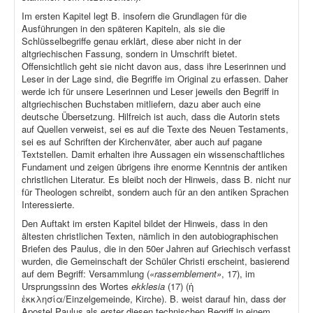
Im ersten Kapitel legt B. insofern die Grundlagen für die
Ausführungen in den späteren Kapiteln, als sie die
Schlüsselbegriffe genau erklärt, diese aber nicht in der
altgriechischen Fassung, sondern in Umschrift bietet.
Offensichtlich geht sie nicht davon aus, dass ihre Leserinnen und
Leser in der Lage sind, die Begriffe im Original zu erfassen. Daher
werde ich für unsere Leserinnen und Leser jeweils den Begriff in
altgriechischen Buchstaben mitliefern, dazu aber auch eine
deutsche Übersetzung. Hilfreich ist auch, dass die Autorin stets
auf Quellen verweist, sei es auf die Texte des Neuen Testaments,
sei es auf Schriften der Kirchenväter, aber auch auf pagane
Textstellen. Damit erhalten ihre Aussagen ein wissenschaftliches
Fundament und zeigen übrigens ihre enorme Kenntnis der antiken
christlichen Literatur. Es bleibt noch der Hinweis, dass B. nicht nur
für Theologen schreibt, sondern auch für an den antiken Sprachen
Interessierte.
Den Auftakt im ersten Kapitel bildet der Hinweis, dass in den
ältesten christlichen Texten, nämlich in den autobiographischen
Briefen des Paulus, die in den 50er Jahren auf Griechisch verfasst
wurden, die Gemeinschaft der Schüler Christi erscheint, basierend
auf dem Begriff: Versammlung (
«rassemblement»
, 17), im
Ursprungssinn des Wortes
ekklesia
(17) (ἡ
ἐκκλησία/Einzelgemeinde, Kirche). B. weist darauf hin, dass der
Apostel Paulus als erster diesen technischen Begriff in einem