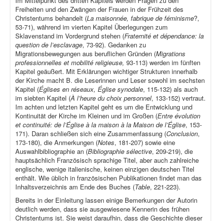
Im Mittelpunkt des dritten Kapitels werden Fragen zu den
Freiheiten und den Zwängen der Frauen in der Frühzeit des
Christentums behandelt (
La maisonnée, fabrique de féminisme
?,
53-71), während im vierten Kapitel Überlegungen zum
Sklavenstand im Vordergrund stehen (
Fraternité et dépendance: la
question de l’esclavage
, 73-92). Gedanken zu
Migrationsbewegungen aus beruflichen Gründen (
Migrations
professionnelles et mobilité religieuse,
93-113) werden im fünften
Kapitel geäußert. Mit Erklärungen wichtiger Strukturen innerhalb
der Kirche macht B. die Leserinnen und Leser sowohl im sechsten
Kapitel (
Églises en réseaux, Église synodale
, 115-132) als auch
im siebten Kapitel (
À l’heure du choix personnel
, 133-152) vertraut.
Im achten und letzten Kapitel geht es um die Entwicklung und
Kontinuität der Kirche im Kleinen und im Großen (
Entre évolution
et continuité: de l’Église à la maison à la Maison de l’Église
, 153-
171). Daran schließen sich eine Zusammenfassung (
Conclusion
,
173-180), die Anmerkungen (
Notes
, 181-207) sowie eine
Auswahlbibliographie an (
Bibliographie sélective
, 209-219), die
hauptsächlich Französisch sprachige Titel, aber auch zahlreiche
englische, wenige italienische, keinen einzigen deutschen Titel
enthält. Wie üblich in französischen Publikationen findet man das
Inhaltsverzeichnis am Ende des Buches (
Table
, 221-223).
Bereits in der Einleitung lassen einige Bemerkungen der Autorin
deutlich werden, dass sie ausgewiesene Kennerin des frühen
Christentums ist. Sie weist daraufhin, dass die Geschichte dieser