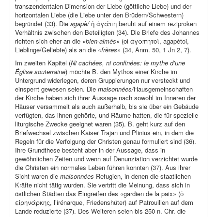
transzendentalen Dimension der Liebe (göttliche Liebe) und der
horizontalen Liebe (die Liebe unter den Brüdern/Schwestern)
begründet (33). Die
agapè/
ἡ ἀγάπη beruht auf einem reziproken
Verhältnis zwischen den Beteiligten (34). Die Briefe des Johannes
richten sich eher an die
«bien-aimés»
(οἱ ἀγαπητοί, agapétoi,
Lieblinge/Geliebte) als an die
«frères»
(34, Anm. 50, 1 Jn 2, 7).
Im zweiten Kapitel (
Ni cachées, ni confinées: le mythe d’une
Église souterraine
) möchte B. den Mythos einer Kirche im
Untergrund widerlegen, deren Gruppierungen nur versteckt und
einsperrt gewesen seien. Die
maisonnées/
Hausgemeinschaften
der Kirche haben sich ihrer Aussage nach sowohl im Inneren der
Häuser versammelt als auch außerhalb, bis sie über ein Gebäude
verfügten, das ihnen gehörte, und Räume hatten, die für spezielle
liturgische Zwecke geeignet waren (35). B. geht kurz auf den
Briefwechsel zwischen Kaiser Trajan und Plinius ein, in dem die
Regeln für die Verfolgung der Christen genau formuliert sind (36).
Ihre Grundthese besteht aber in der Aussage, dass in
gewöhnlichen Zeiten und wenn auf Denunziation verzichtet wurde
die Christen ein normales Leben führen konnten (37). Aus ihrer
Sicht waren die
maisonnées
Refugien, in denen die staatlichen
Kräfte nicht tätig wurden. Sie vertritt die Meinung, dass sich in
östlichen Städten das Eingreifen des «gardien de la paix» (ὁ
εἰρηνάρκης, l’irénarque, Friedenshüter) auf Patrouillen auf dem
Lande reduzierte (37). Des Weiteren seien bis 250 n. Chr. die