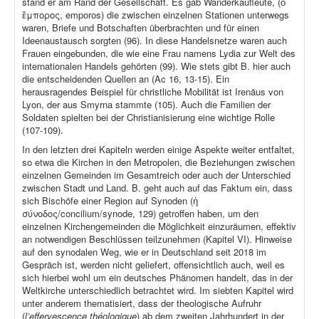
stand er am Rand der Gesellschaft. Es gab Wanderkaufleute, (ὁ
ἔμπορος, emporos) die zwischen einzelnen Stationen unterwegs
waren, Briefe und Botschaften überbrachten und für einen
Ideenaustausch sorgten (96). In diese Handelsnetze waren auch
Frauen eingebunden, die wie eine Frau namens Lydia zur Welt des
internationalen Handels gehörten (99). Wie stets gibt B. hier auch
die entscheidenden Quellen an (Ac 16, 13-15). Ein
herausragendes Beispiel für christliche Mobilität ist Irenäus von
Lyon, der aus Smyrna stammte (105). Auch die Familien der
Soldaten spielten bei der Christianisierung eine wichtige Rolle
(107-109).
In den letzten drei Kapiteln werden einige Aspekte weiter entfaltet,
so etwa die Kirchen in den Metropolen, die Beziehungen zwischen
einzelnen Gemeinden im Gesamtreich oder auch der Unterschied
zwischen Stadt und Land. B. geht auch auf das Faktum ein, dass
sich Bischöfe einer Region auf Synoden (ἡ
σύνοδος/concilium/synode, 129) getroffen haben, um den
einzelnen Kirchengemeinden die Möglichkeit einzuräumen, effektiv
an notwendigen Beschlüssen teilzunehmen (Kapitel VI). Hinweise
auf den synodalen Weg, wie er in Deutschland seit 2018 im
Gespräch ist, werden nicht geliefert, offensichtlich auch, weil es
sich hierbei wohl um ein deutsches Phänomen handelt, das in der
Weltkirche unterschiedlich betrachtet wird. Im siebten Kapitel wird
unter anderem thematisiert, dass der theologische Aufruhr
(
l’effervescence théologique
) ab dem zweiten Jahrhundert in der