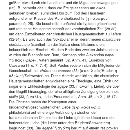
größer, etwa durch die Landflucht und die Migrationsbewegungen
(25). B. bemerkt dazu, dass die Freigelassenen am
oikos
gebunden blieben, zumindest bis zum Tod des Hausherrn,
aufgrund einer Klausel des Aufenthaltsrechts (ἡ παραμονή,
paramonè
,
25). Sie beschreibt zunächst die typisch griechische
und römische Hausgemeinschaft der vorchristlichen Zeit (28-32),
um dann Einzelheiten der christlichen Hausgemeinschaft zu liefern
(32-34). Es wird auch das Vokabular einer derart neuen
maisonnée
chrétienne
präsentiert; an der Spitze eines Bistums steht
bekanntlich der Bischof. Ab dem Ende des zweiten Jahrhunderts
wurden die Bischöfe von Rom, Karthago oder Alexandria
papa
/
πάπας (
«pape»
, Vater) genannt (32, Anm. 41, Eusebios von
Caesarea H
.
e
.
7, 7, 4). Seit Paulus redeten sich die Mitglieder der
Gemeinschaft als
«frère»
ou
«soeur»
(33) (ὁ ἀδελφός/Bruder, ἡ
ἀδελφή/Schwester) an. Diese Anrede war üblich, die christlichen
Hausgemeinschaften entwickelten eine Theologie, eine Ethik und
sogar eine Ekklesiologie der
agapè
(33, ἡ ἀγάπη, Liebe), die über
den Begriff hinausging, der eine alltägliche Zuneigung bezeichnet:
philia
(33, ἡ φιλία, Liebe/Freundschaft, Anm. 45, Jn 21, 15-17).
Die Christen haben die Konzeption einer
brüderlichen/geschwisterlichen Liebe (ἡ φιλαδελφία
,
philadelphia) auf eine enge Verbindung zwischen der
transzendentalen Dimension der Liebe (göttliche Liebe) und der
horizontalen Liebe (die Liebe unter den Brüdern/Schwestern)
begründet (33). Die
agapè/
ἡ ἀγάπη beruht auf einem reziproken