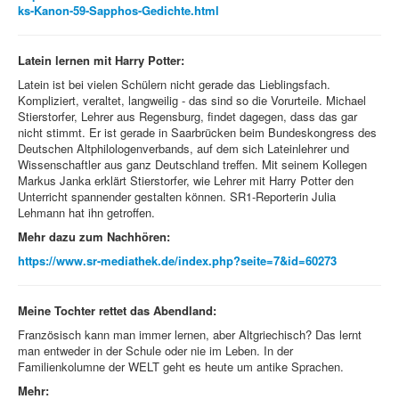
ks-Kanon-59-Sapphos-Gedichte.html
Latein lernen mit Harry Potter:
Latein ist bei vielen Schülern nicht gerade das Lieblingsfach.
Kompliziert, veraltet, langweilig - das sind so die Vorurteile. Michael
Stierstorfer, Lehrer aus Regensburg, findet dagegen, dass das gar
nicht stimmt. Er ist gerade in Saarbrücken beim Bundeskongress des
Deutschen Altphilologenverbands, auf dem sich Lateinlehrer und
Wissenschaftler aus ganz Deutschland treffen. Mit seinem Kollegen
Markus Janka erklärt Stierstorfer, wie Lehrer mit Harry Potter den
Unterricht spannender gestalten können. SR1-Reporterin Julia
Lehmann hat ihn getroffen.
Mehr dazu zum Nachhören:
https://www.sr-mediathek.de/index.php?seite=7&id=60273
Meine Tochter rettet das Abendland:
Französisch kann man immer lernen, aber Altgriechisch? Das lernt
man entweder in der Schule oder nie im Leben. In der
Familienkolumne der WELT geht es heute um antike Sprachen.
Mehr: