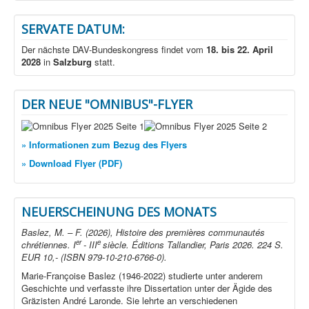
SERVATE DATUM:
Der nächste DAV-Bundeskongress findet vom
18. bis 22. April
2028
in
Salzburg
statt.
DER NEUE "OMNIBUS"-FLYER
» Informationen zum Bezug des Flyers
» Download Flyer (PDF)
NEUERSCHEINUNG DES MONATS
Baslez, M. – F. (2026), Histoire des premières communautés
er
e
chrétiennes. I
- III
siècle. Éditions Tallandier, Paris 2026. 224 S.
EUR 10,- (ISBN 979-10-210-6766-0).
Marie-Françoise Baslez (1946-2022) studierte unter anderem
Geschichte und verfasste ihre Dissertation unter der Ägide des
Gräzisten André Laronde. Sie lehrte an verschiedenen