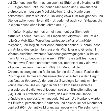
bei Clemens von Rom nachzulesen ist (Brief an die Korinther 55,
2). Es gab auch Fälle, bei denen Menschen den Sklavenstand
erstrebten, um bessere Möglichkeiten für eine Karriere zu
bekommen, indem sie eine Ausbildung etwa zum Kalligraphen und
Stenographen durchliefen (83). B. berichtet auch von Sklaven, die
in einem christlichen Haus lebten (89-92).
Im fünften Kapitel geht es um ein aus heutiger Sicht sehr
aktuelles Thema, nämlich um Fragen der Migration (und um die
religiöse Mobilität) (
Migrations professionnelles et mobilité
religieuse
). Zu Beginn ihrer Ausführungen erinnert B. daran, dass
am Anfang des ersten Jahrtausends Phönizier und Griechen im
Westen siedelten, während Wanderungsbewegungen aus Italien
nach Afrika zu beobachten waren (93/94). Sie stellt fest, dass
Paulus zwar Reisen unternommen hat, aber nicht so viele, wie
allgemein angenommen wird (94). Ein Merkmal der
Christianisierung sei die Mobilität, für die der Apostel Paulus der
Prototyp sei. In diesem Zusammenhang erläutert sie den Begriff
des Netzes (
le réseau
), der von der Soziologie kommt; mit ihm
könne man die Beziehungen in der Struktur eines Gebietes
analysieren, die die verschiedenen sozialen Einheiten pflegten
(94). Paulus entwickelte ein Netz, das auf familiäre Bande
gründete und professionell ausgerichtet war. Die Kontakte wurden
mit Briefen, persönlichen Besuchen und solcher seiner Mitarbeiter
gepflegt (95). Der antike Migrant war weder ohne Wurzeln noch