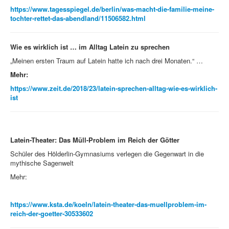
https://www.tagesspiegel.de/berlin/was-macht-die-familie-meine-
tochter-rettet-das-abendland/11506582.html
Wie es wirklich ist … im Alltag Latein zu sprechen
„Meinen ersten Traum auf Latein hatte ich nach drei Monaten.“ …
Mehr:
https://www.zeit.de/2018/23/latein-sprechen-alltag-wie-es-wirklich-
ist
Latein-Theater: Das Müll-Problem im Reich der Götter
Schüler des Hölderlin-Gymnasiums verlegen die Gegenwart in die
mythische Sagenwelt
Mehr:
https://www.ksta.de/koeln/latein-theater-das-muellproblem-im-
reich-der-goetter-30533602