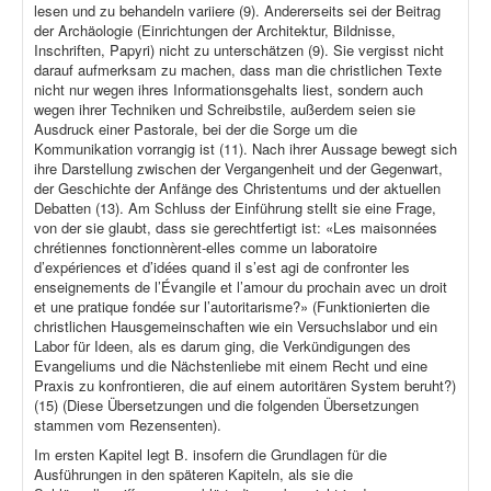
lesen und zu behandeln variiere (9). Andererseits sei der Beitrag
der Archäologie (Einrichtungen der Architektur, Bildnisse,
Inschriften, Papyri) nicht zu unterschätzen (9). Sie vergisst nicht
darauf aufmerksam zu machen, dass man die christlichen Texte
nicht nur wegen ihres Informationsgehalts liest, sondern auch
wegen ihrer Techniken und Schreibstile, außerdem seien sie
Ausdruck einer Pastorale, bei der die Sorge um die
Kommunikation vorrangig ist (11). Nach ihrer Aussage bewegt sich
ihre Darstellung zwischen der Vergangenheit und der Gegenwart,
der Geschichte der Anfänge des Christentums und der aktuellen
Debatten (13). Am Schluss der Einführung stellt sie eine Frage,
von der sie glaubt, dass sie gerechtfertigt ist: «Les maisonnées
chrétiennes fonctionnèrent-elles comme un laboratoire
d’expériences et d’idées quand il s’est agi de confronter les
enseignements de l’Évangile et l’amour du prochain avec un droit
et une pratique fondée sur l’autoritarisme?» (Funktionierten die
christlichen Hausgemeinschaften wie ein Versuchslabor und ein
Labor für Ideen, als es darum ging, die Verkündigungen des
Evangeliums und die Nächstenliebe mit einem Recht und eine
Praxis zu konfrontieren, die auf einem autoritären System beruht?)
(15) (Diese Übersetzungen und die folgenden Übersetzungen
stammen vom Rezensenten).
Im ersten Kapitel legt B. insofern die Grundlagen für die
Ausführungen in den späteren Kapiteln, als sie die