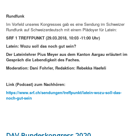
Rundfunk
Im Vorfeld unseres Kongresses gab es eine Sendung im Schweizer
Rundfunk auf Schweizerdeutsch mit einem Plädoyer für Latein:
SRF 1 TREFFPUNKT
(29.03.2018, 10:03 -11:00 Uhr)
Latein: Wozu soll das noch gut sein?
Der Lateinlehrer Pius Meyer aus dem Kanton Aargau erläutert im
Gespräch die Lebendigkeit des Faches.
Moderation: Dani Fohrler, Redaktion: Rebekka Haefeli
Link (Podcast) zum Nachhören:
https://www.srf.ch/sendungen/treffpunkt/latein-wozu-soll-das-
noch-gut-sein
DAV-Bundeskongress 2020