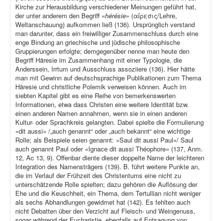
Kirche zur Herausbildung verschiedener Meinungen geführt hat,
der unter anderem den Begriff «
hérésie
» (αἵρεσις/Lehre,
Weltanschauung) aufkommen ließ (136). Ursprünglich verstand
man darunter, dass ein freiwilliger Zusammenschluss durch eine
enge Bindung an griechische und jüdische philosophische
Gruppierungen erfolgte; demgegenüber nenne man heute den
Begriff Häresie im Zusammenhang mit einer Typologie, die
Anderssein, Irrtum und Ausschluss assoziiere (136). Hier hätte
man mit Gewinn auf deutschsprachige Publikationen zum Thema
Häresie und christliche Polemik verweisen können. Auch im
siebten Kapitel gibt es eine Reihe von bemerkenswerten
Informationen, etwa dass Christen eine weitere Identität bzw.
einen anderen Namen annahmen, wenn sie in einen anderen
Kultur- oder Sprachkreis gelangten. Dabei spielte die Formulierung
«dit aussi» /„auch genannt“ oder „auch bekannt“ eine wichtige
Rolle; als Beispiele seien genannt: «Saul dit aussi Paul»/ Saul
auch genannt Paul oder «Ignace dit aussi Théophore» (137, Anm.
12, Ac 13, 9). Offenbar diente dieser doppelte Name der leichteren
Integration des Namensträgers (139). B. führt weitere Punkte an,
die im Verlauf der Frühzeit des Christentums eine nicht zu
unterschätzende Rolle spielten; dazu gehören die Auflösung der
Ehe und die Keuschheit, ein Thema, dem Tertullian nicht weniger
als sechs Abhandlungen gewidmet hat (142). Es fehlten auch
nicht Debatten über den Verzicht auf Fleisch- und Weingenuss,
sogar während der Eucharistie, ebenfalls auf Entsagung von