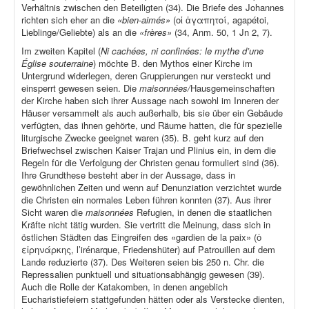
Verhältnis zwischen den Beteiligten (34). Die Briefe des Johannes
richten sich eher an die
«bien-aimés»
(οἱ ἀγαπητοί, agapétoi,
Lieblinge/Geliebte) als an die
«frères»
(34, Anm. 50, 1 Jn 2, 7).
Im zweiten Kapitel (
Ni cachées, ni confinées: le mythe d’une
Église souterraine
) möchte B. den Mythos einer Kirche im
Untergrund widerlegen, deren Gruppierungen nur versteckt und
einsperrt gewesen seien. Die
maisonnées/
Hausgemeinschaften
der Kirche haben sich ihrer Aussage nach sowohl im Inneren der
Häuser versammelt als auch außerhalb, bis sie über ein Gebäude
verfügten, das ihnen gehörte, und Räume hatten, die für spezielle
liturgische Zwecke geeignet waren (35). B. geht kurz auf den
Briefwechsel zwischen Kaiser Trajan und Plinius ein, in dem die
Regeln für die Verfolgung der Christen genau formuliert sind (36).
Ihre Grundthese besteht aber in der Aussage, dass in
gewöhnlichen Zeiten und wenn auf Denunziation verzichtet wurde
die Christen ein normales Leben führen konnten (37). Aus ihrer
Sicht waren die
maisonnées
Refugien, in denen die staatlichen
Kräfte nicht tätig wurden. Sie vertritt die Meinung, dass sich in
östlichen Städten das Eingreifen des «gardien de la paix» (ὁ
εἰρηνάρκης, l’irénarque, Friedenshüter) auf Patrouillen auf dem
Lande reduzierte (37). Des Weiteren seien bis 250 n. Chr. die
Repressalien punktuell und situationsabhängig gewesen (39).
Auch die Rolle der Katakomben, in denen angeblich
Eucharistiefeiern stattgefunden hätten oder als Verstecke dienten,