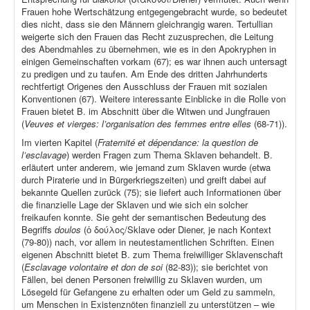
Frauen hohe Wertschätzung entgegengebracht wurde, so bedeutet
dies nicht, dass sie den Männern gleichrangig waren. Tertullian
weigerte sich den Frauen das Recht zuzusprechen, die Leitung
des Abendmahles zu übernehmen, wie es in den Apokryphen in
einigen Gemeinschaften vorkam (67); es war ihnen auch untersagt
zu predigen und zu taufen. Am Ende des dritten Jahrhunderts
rechtfertigt Origenes den Ausschluss der Frauen mit sozialen
Konventionen (67). Weitere interessante Einblicke in die Rolle von
Frauen bietet B. im Abschnitt über die Witwen und Jungfrauen
(
Veuves et vierges: l’organisation des femmes entre elles
(68-71)).
Im vierten Kapitel (
Fraternité et dépendance: la question de
l’esclavage
) werden Fragen zum Thema Sklaven behandelt. B.
erläutert unter anderem, wie jemand zum Sklaven wurde (etwa
durch Piraterie und in Bürgerkriegszeiten) und greift dabei auf
bekannte Quellen zurück (75); sie liefert auch Informationen über
die finanzielle Lage der Sklaven und wie sich ein solcher
freikaufen konnte. Sie geht der semantischen Bedeutung des
Begriffs
doulos
(ὁ δούλος/Sklave oder Diener, je nach Kontext
(79-80)) nach, vor allem in neutestamentlichen Schriften. Einen
eigenen Abschnitt bietet B. zum Thema freiwilliger Sklavenschaft
(
Esclavage volontaire et don de soi
(82-83)); sie berichtet von
Fällen, bei denen Personen freiwillig zu Sklaven wurden, um
Lösegeld für Gefangene zu erhalten oder um Geld zu sammeln,
um Menschen in Existenznöten finanziell zu unterstützen – wie