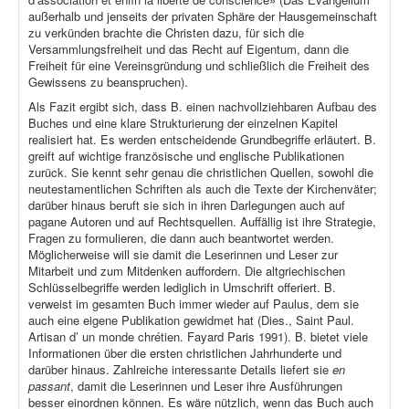
außerhalb und jenseits der privaten Sphäre der Hausgemeinschaft
zu verkünden brachte die Christen dazu, für sich die
Versammlungsfreiheit und das Recht auf Eigentum, dann die
Freiheit für eine Vereinsgründung und schließlich die Freiheit des
Gewissens zu beanspruchen).
Als Fazit ergibt sich, dass B. einen nachvollziehbaren Aufbau des
Buches und eine klare Strukturierung der einzelnen Kapitel
realisiert hat. Es werden entscheidende Grundbegriffe erläutert. B.
greift auf wichtige französische und englische Publikationen
zurück. Sie kennt sehr genau die christlichen Quellen, sowohl die
neutestamentlichen Schriften als auch die Texte der Kirchenväter;
darüber hinaus beruft sie sich in ihren Darlegungen auch auf
pagane Autoren und auf Rechtsquellen. Auffällig ist ihre Strategie,
Fragen zu formulieren, die dann auch beantwortet werden.
Möglicherweise will sie damit die Leserinnen und Leser zur
Mitarbeit und zum Mitdenken auffordern. Die altgriechischen
Schlüsselbegriffe werden lediglich in Umschrift offeriert. B.
verweist im gesamten Buch immer wieder auf Paulus, dem sie
auch eine eigene Publikation gewidmet hat (Dies., Saint Paul.
Artisan d’ un monde chrétien. Fayard Paris 1991). B. bietet viele
Informationen über die ersten christlichen Jahrhunderte und
darüber hinaus. Zahlreiche interessante Details liefert sie
en
passant
, damit die Leserinnen und Leser ihre Ausführungen
besser einordnen können. Es wäre nützlich, wenn das Buch auch