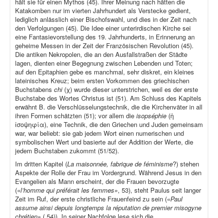
hält sie für einen Mythos (45). Ihrer Meinung nach hätten die
Katakomben nur im vierten Jahrhundert als Verstecke gedient,
lediglich anlässlich einer Bischofswahl, und dies in der Zeit nach
den Verfolgungen (45). Die Idee einer unterirdischen Kirche sei
eine Fantasievorstellung des 19. Jahrhunderts, in Erinnerung an
geheime Messen in der Zeit der Französischen Revolution (45).
Die antiken Nekropolen, die an den Ausfallstraßen der Städte
lagen, dienten einer Begegnung zwischen Lebenden und Toten;
auf den Epitaphien gebe es manchmal, sehr diskret, ein kleines
lateinisches Kreuz; beim ersten Vorkommen des griechischen
Buchstabens
chi
(χ) wurde dieser unterstrichen, weil es der erste
Buchstabe des Wortes Christus ist (51). Am Schluss des Kapitels
erwähnt B. die Verschlüsselungstechnik, die die Kirchenväter in all
ihren Formen schätzten (51); vor allem die
isopséphie
(ἡ
ἰσοψηφία), eine Technik, die den Griechen und Juden gemeinsam
war, war beliebt: sie gab jedem Wort einen numerischen und
symbolischen Wert und basierte auf der Addition der Werte, die
jedem Buchstaben zukommt (51/52).
Im dritten Kapitel (
La maisonnée, fabrique de féminisme
?) stehen
Aspekte der Rolle der Frau im Vordergrund. Während Jesus in den
Evangelien als Mann erscheint, der die Frauen bevorzugte
(«
l’homme qui préférait les femmes»
, 53), steht Paulus seit langer
Zeit im Ruf, der erste christliche Frauenfeind zu sein («
Paul
assume ainsi depuis longtemps la réputation de premier misogyne
chrétien»
( 54)). In seiner Nachfolge lese sich die