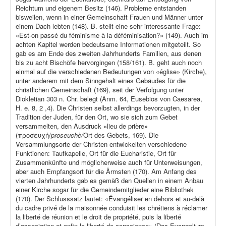
Reichtum und eigenem Besitz (146). Probleme entstanden
bisweilen, wenn in einer Gemeinschaft Frauen und Männer unter
einem Dach lebten (148). B. stellt eine sehr interessante Frage:
«Est-on passé du féminisme à la déféminisation?» (149). Auch im
achten Kapitel werden bedeutsame Informationen mitgeteilt. So
gab es am Ende des zweiten Jahrhunderts Familien, aus denen
bis zu acht Bischöfe hervorgingen (158/161). B. geht auch noch
einmal auf die verschiedenen Bedeutungen von «église» (Kirche),
unter anderem mit dem Sinngehalt eines Gebäudes für die
christlichen Gemeinschaft (169), seit der Verfolgung unter
Diokletian 303 n. Chr. belegt (Anm. 64, Eusebios von Caesarea,
H. e. 8, 2 ,4). Die Christen selbst allerdings bevorzugten, in der
Tradition der Juden, für den Ort, wo sie sich zum Gebet
versammelten, den Ausdruck «lieu de prière»
(προσευχή/
proseuchè/
Ort des Gebets, 169). Die
Versammlungsorte der Christen entwickelten verschiedene
Funktionen: Taufkapelle, Ort für die Eucharistie, Ort für
Zusammenkünfte und möglicherweise auch für Unterweisungen,
aber auch Empfangsort für die Ärmsten (170). Am Anfang des
vierten Jahrhunderts gab es gemäß den Quellen in einem Anbau
einer Kirche sogar für die Gemeindemitglieder eine Bibliothek
(170). Der Schlusssatz lautet: «Évangéliser en dehors et au-delà
du cadre privé de la maisonnée conduisit les chrétiens à réclamer
la liberté de réunion et le droit de propriété, puis la liberté
d’association et enfin la liberté de conscience» (Das Evangelium