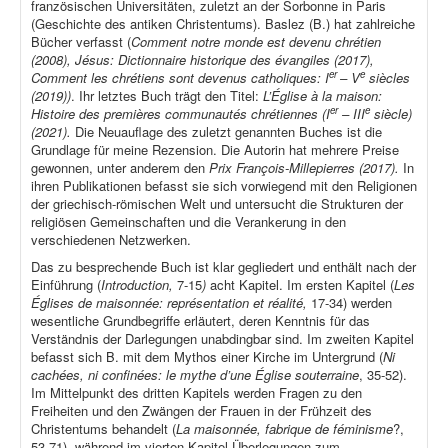
französischen Universitäten, zuletzt an der Sorbonne in Paris
(Geschichte des antiken Christentums). Baslez (B.) hat zahlreiche
Bücher verfasst (
Comment notre monde est devenu chrétien
(2008), Jésus: Dictionnaire historique des évangiles (2017),
er
e
Comment les chrétiens sont devenus catholiques: I
– V
siècles
(2019))
. Ihr letztes Buch trägt den Titel:
L’Église à la maison:
er
e
Histoire des premières communautés chrétiennes (I
– III
siècle)
(2021).
Die Neuauflage des zuletzt genannten Buches ist die
Grundlage für meine Rezension. Die Autorin hat mehrere Preise
gewonnen, unter anderem den
Prix François-Millepierres (2017).
In
ihren Publikationen befasst sie sich vorwiegend mit den Religionen
der griechisch-römischen Welt und untersucht die Strukturen der
religiösen Gemeinschaften und die Verankerung in den
verschiedenen Netzwerken.
Das zu besprechende Buch ist klar gegliedert und enthält nach der
Einführung (
Introduction,
7-15
)
acht Kapitel. Im ersten Kapitel (
Les
Églises de maisonnée: représentation et réalité,
17-34) werden
wesentliche Grundbegriffe erläutert, deren Kenntnis für das
Verständnis der Darlegungen unabdingbar sind. Im zweiten Kapitel
befasst sich B. mit dem Mythos einer Kirche im Untergrund (
Ni
cachées, ni confinées: le mythe d’une Église souterraine
, 35-52).
Im Mittelpunkt des dritten Kapitels werden Fragen zu den
Freiheiten und den Zwängen der Frauen in der Frühzeit des
Christentums behandelt (
La maisonnée, fabrique de féminisme
?,
53-71), während im vierten Kapitel Überlegungen zum