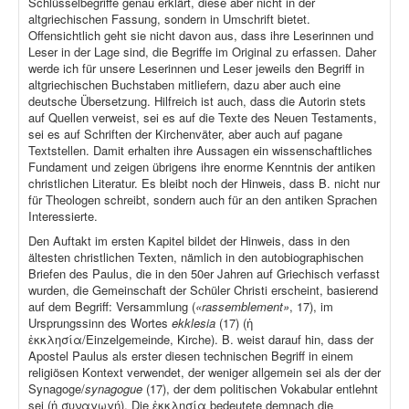
Schlüsselbegriffe genau erklärt, diese aber nicht in der
altgriechischen Fassung, sondern in Umschrift bietet.
Offensichtlich geht sie nicht davon aus, dass ihre Leserinnen und
Leser in der Lage sind, die Begriffe im Original zu erfassen. Daher
werde ich für unsere Leserinnen und Leser jeweils den Begriff in
altgriechischen Buchstaben mitliefern, dazu aber auch eine
deutsche Übersetzung. Hilfreich ist auch, dass die Autorin stets
auf Quellen verweist, sei es auf die Texte des Neuen Testaments,
sei es auf Schriften der Kirchenväter, aber auch auf pagane
Textstellen. Damit erhalten ihre Aussagen ein wissenschaftliches
Fundament und zeigen übrigens ihre enorme Kenntnis der antiken
christlichen Literatur. Es bleibt noch der Hinweis, dass B. nicht nur
für Theologen schreibt, sondern auch für an den antiken Sprachen
Interessierte.
Den Auftakt im ersten Kapitel bildet der Hinweis, dass in den
ältesten christlichen Texten, nämlich in den autobiographischen
Briefen des Paulus, die in den 50er Jahren auf Griechisch verfasst
wurden, die Gemeinschaft der Schüler Christi erscheint, basierend
auf dem Begriff: Versammlung (
«rassemblement»
, 17), im
Ursprungssinn des Wortes
ekklesia
(17) (ἡ
ἐκκλησία/Einzelgemeinde, Kirche). B. weist darauf hin, dass der
Apostel Paulus als erster diesen technischen Begriff in einem
religiösen Kontext verwendet, der weniger allgemein sei als der der
Synagoge/
synagogue
(17), der dem politischen Vokabular entlehnt
sei (ἡ συναγωγή). Die ἐκκλησία bedeutete demnach die