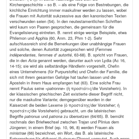
Kirchengeschichte – so B. – als eine Folge von Bestrebungen, die
kirchliche Einrichtung immer maskuliner werden zu lassen, wobei
die Frauen mit Autorität sukzessive aus den kanonischen Texten
verschwunden seien (54). In den neutestamentlichen Schriften
wird kaum von Paaren gesprochen, die gemeinsam für die
Evangelisierung eintreten. B. nennt einige wenige Beispiele, etwa
Philemon und Apphia (60, Anm. 23, Phm 1-2). Sehr
aufschlussreich sind die Bemerkungen über unabhängige Frauen
und solche, denen Autorität zugesprochen wird (
Femmes
indépendantes, femmes d‘ autorité
, 63-68). B. spricht von Frauen,
die in den
Acta
genannt werden, darunter auch von Lydia (Ac 16,
14-15); sie wird als selbständige Händlerin vorgestellt, Chefin
eines Unternehmens (für Purpurstoffe) und Chefin der Familie, die
sich mit ihrem gesamten Gefolge hat taufen lassen und die
Aposteln in ihrem Haus empfangen hat (63). Eine solche Frau
nennt Paulus seine «
patronne
» (ἡ προστάτις/die Vorsteherin). In
der klassischen griechischen Zeit existierte dieser Begriff nicht,
nur die maskuline Variante; demgegenüber wurden in der
Kaiserzeit die beiden Lexeme (ὁ προστάτης/der Vorsteher; ἡ
προστάτις/die Vorsteherin) gebraucht, um die lateinischen
Begriffe
patronus
und
patrona
zu übersetzen (64/65). B. bemüht
nochmals den Briefwechsel zwischen Trajan und Plinius dem
Jüngeren; in einem Brief (ep
.
10, 96, 8) werden Frauen als
ministrae
(66) bezeichnet, ein Wort, das B. als lateinische
Entsprechung für
diákonoi
(διάκονοι/Diener) vermutet. Auch wenn