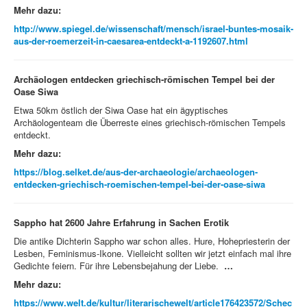
Mehr dazu:
http://www.spiegel.de/wissenschaft/mensch/israel-buntes-mosaik-
aus-der-roemerzeit-in-caesarea-entdeckt-a-1192607.html
Archäologen entdecken griechisch-römischen Tempel bei der
Oase Siwa
Etwa 50km östlich der Siwa Oase hat ein ägyptisches
Archäologenteam die Überreste eines griechisch-römischen Tempels
entdeckt.
Mehr dazu:
https://blog.selket.de/aus-der-archaeologie/archaeologen-
entdecken-griechisch-roemischen-tempel-bei-der-oase-siwa
Sappho hat 2600 Jahre Erfahrung in Sachen Erotik
Die antike Dichterin Sappho war schon alles. Hure, Hohepriesterin der
Lesben, Feminismus-Ikone. Vielleicht sollten wir jetzt einfach mal ihre
Gedichte feiern. Für ihre Lebensbejahung der Liebe.
…
Mehr dazu:
https://www.welt.de/kultur/literarischewelt/article176423572/Schec