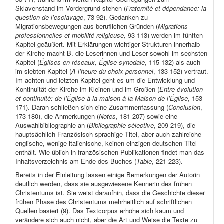
Sklavenstand im Vordergrund stehen (
Fraternité et dépendance: la
question de l’esclavage
, 73-92). Gedanken zu
Migrationsbewegungen aus beruflichen Gründen (
Migrations
professionnelles et mobilité religieuse,
93-113) werden im fünften
Kapitel geäußert. Mit Erklärungen wichtiger Strukturen innerhalb
der Kirche macht B. die Leserinnen und Leser sowohl im sechsten
Kapitel (
Églises en réseaux, Église synodale
, 115-132) als auch
im siebten Kapitel (
À l’heure du choix personnel
, 133-152) vertraut.
Im achten und letzten Kapitel geht es um die Entwicklung und
Kontinuität der Kirche im Kleinen und im Großen (
Entre évolution
et continuité: de l’Église à la maison à la Maison de l’Église
, 153-
171). Daran schließen sich eine Zusammenfassung (
Conclusion
,
173-180), die Anmerkungen (
Notes
, 181-207) sowie eine
Auswahlbibliographie an (
Bibliographie sélective
, 209-219), die
hauptsächlich Französisch sprachige Titel, aber auch zahlreiche
englische, wenige italienische, keinen einzigen deutschen Titel
enthält. Wie üblich in französischen Publikationen findet man das
Inhaltsverzeichnis am Ende des Buches (
Table
, 221-223).
Bereits in der Einleitung lassen einige Bemerkungen der Autorin
deutlich werden, dass sie ausgewiesene Kennerin des frühen
Christentums ist. Sie weist daraufhin, dass die Geschichte dieser
frühen Phase des Christentums mehrheitlich auf schriftlichen
Quellen basiert (9). Das Textcorpus erhöhe sich kaum und
verändere sich auch nicht, aber die Art und Weise die Texte zu