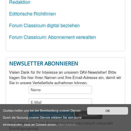
Redaktion
Editorische Richtlinien
Forum Classicum digital beziehen
Forum Classicum: Abonnement verwalten
NEWSLETTER ABONNIEREN
Vielen Dank für Ihr Interesse an unserem DAV-Newsletter! Bitte
tragen Sie hier Ihren Namen und Ihre Email-Adresse ein, damit wir
Sie in unsere Verteilerliste aufnehmen können.
Cookies helfen uns bei der Bereitstellung unserer Dienste.
OK
Durch die Nutzung unserer Dienste erklären Sie sich damit
Sie erhalten nach der Anmeldung eine automatisch versandte
einverstanden, dass wir Cookies setzen.
Mehr erfahren...
Bestätigungsmail.