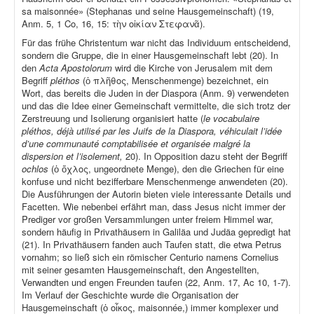
sa maisonnée» (Stephanas und seine Hausgemeinschaft) (19,
Anm. 5, 1 Co, 16, 15: τὴν οἰκίαν Στεφανᾶ).
Für das frühe Christentum war nicht das Individuum entscheidend,
sondern die Gruppe, die in einer Hausgemeinschaft lebt (20). In
den
Acta Apostolorum
wird die Kirche von Jerusalem mit dem
Begriff
pléthos
(ὁ πλῆθος, Menschenmenge) bezeichnet, ein
Wort, das bereits die Juden in der Diaspora (Anm. 9) verwendeten
und das die Idee einer Gemeinschaft vermittelte, die sich trotz der
Zerstreuung und Isolierung organisiert hatte (
le vocabulaire
pléthos, déjà utilisé par les Juifs de la Diaspora, véhiculait l’idée
d’une communauté comptabilisée et organisée malgré la
dispersion et l’isolement,
20). In Opposition dazu steht der Begriff
ochlos
(ὁ ὄχλος, ungeordnete Menge), den die Griechen für eine
konfuse und nicht bezifferbare Menschenmenge anwendeten (20).
Die Ausführungen der Autorin bieten viele interessante Details und
Facetten. Wie nebenbei erfährt man, dass Jesus nicht immer der
Prediger vor großen Versammlungen unter freiem Himmel war,
sondern häufig in Privathäusern in Galiläa und Judäa gepredigt hat
(21). In Privathäusern fanden auch Taufen statt, die etwa Petrus
vornahm; so ließ sich ein römischer Centurio namens Cornelius
mit seiner gesamten Hausgemeinschaft, den Angestellten,
Verwandten und engen Freunden taufen (22, Anm. 17, Ac 10, 1-7).
Im Verlauf der Geschichte wurde die Organisation der
Hausgemeinschaft (ὁ οἶκος, maisonnée,) immer komplexer und