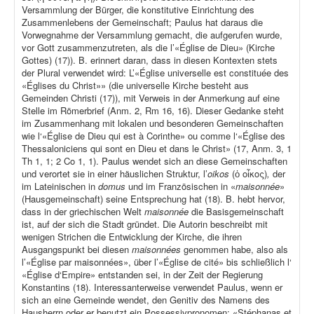
Versammlung der Bürger, die konstitutive Einrichtung des
Zusammenlebens der Gemeinschaft; Paulus hat daraus die
Vorwegnahme der Versammlung gemacht, die aufgerufen wurde,
vor Gott zusammenzutreten, als die l’«Église de Dieu» (Kirche
Gottes) (17)). B. erinnert daran, dass in diesen Kontexten stets
der Plural verwendet wird: L’«Église universelle est constituée des
«Églises du Christ»» (die universelle Kirche besteht aus
Gemeinden Christi (17)), mit Verweis in der Anmerkung auf eine
Stelle im Römerbrief (Anm. 2, Rm 16, 16). Dieser Gedanke steht
im Zusammenhang mit lokalen und besonderen Gemeinschaften
wie l‘«Église de Dieu qui est à Corinthe» ou comme l‘«Église des
Thessaloniciens qui sont en Dieu et dans le Christ» (17, Anm. 3, 1
Th 1, 1; 2 Co 1, 1). Paulus wendet sich an diese Gemeinschaften
und verortet sie in einer häuslichen Struktur, l’
oikos
(ὁ οἶκος)
,
der
im Lateinischen in
domus
und im Französischen in «
maisonnée
»
(Hausgemeinschaft) seine Entsprechung hat (18). B. hebt hervor,
dass in der griechischen Welt
maisonnée
die Basisgemeinschaft
ist, auf der sich die Stadt gründet. Die Autorin beschreibt mit
wenigen Strichen die Entwicklung der Kirche, die ihren
Ausgangspunkt bei diesen
maisonnées
genommen habe, also als
l’«Église par maisonnées», über l’«Église de cité» bis schließlich l‘
«Église d‘Empire» entstanden sei, in der Zeit der Regierung
Konstantins (18). Interessanterweise verwendet Paulus, wenn er
sich an eine Gemeinde wendet, den Genitiv des Namens des
Hausherrn oder er benutzt ein Possessivpronomen: «Stéphanas et