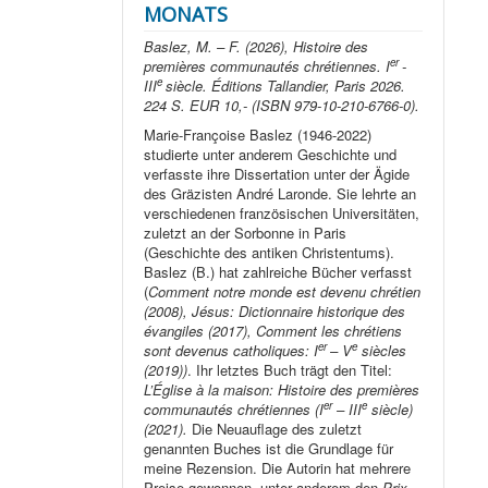
MONATS
Baslez, M. – F. (2026), Histoire des
er
premières communautés chrétiennes. I
-
e
III
siècle. Éditions Tallandier, Paris 2026.
224 S. EUR 10,- (ISBN 979-10-210-6766-0).
Marie-Françoise Baslez (1946-2022)
studierte unter anderem Geschichte und
verfasste ihre Dissertation unter der Ägide
des Gräzisten André Laronde. Sie lehrte an
verschiedenen französischen Universitäten,
zuletzt an der Sorbonne in Paris
(Geschichte des antiken Christentums).
Baslez (B.) hat zahlreiche Bücher verfasst
(
Comment notre monde est devenu chrétien
(2008), Jésus: Dictionnaire historique des
évangiles (2017), Comment les chrétiens
er
e
sont devenus catholiques: I
– V
siècles
(2019))
. Ihr letztes Buch trägt den Titel:
L’Église à la maison: Histoire des premières
er
e
communautés chrétiennes (I
– III
siècle)
(2021).
Die Neuauflage des zuletzt
genannten Buches ist die Grundlage für
meine Rezension. Die Autorin hat mehrere
Preise gewonnen, unter anderem den
Prix