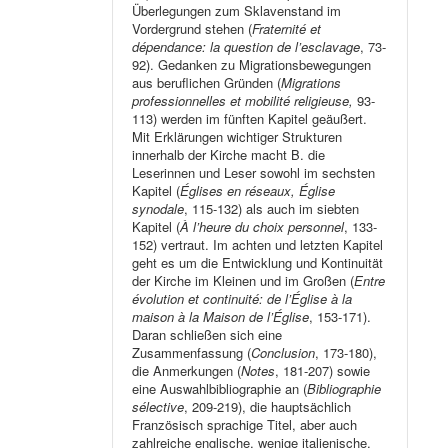
Überlegungen zum Sklavenstand im
Vordergrund stehen (
Fraternité et
dépendance: la question de l’esclavage
, 73-
92). Gedanken zu Migrationsbewegungen
aus beruflichen Gründen (
Migrations
professionnelles et mobilité religieuse,
93-
113) werden im fünften Kapitel geäußert.
Mit Erklärungen wichtiger Strukturen
innerhalb der Kirche macht B. die
Leserinnen und Leser sowohl im sechsten
Kapitel (
Églises en réseaux, Église
synodale
, 115-132) als auch im siebten
Kapitel (
À l’heure du choix personnel
, 133-
152) vertraut. Im achten und letzten Kapitel
geht es um die Entwicklung und Kontinuität
der Kirche im Kleinen und im Großen (
Entre
évolution et continuité: de l’Église à la
maison à la Maison de l’Église
, 153-171).
Daran schließen sich eine
Zusammenfassung (
Conclusion
, 173-180),
die Anmerkungen (
Notes
, 181-207) sowie
eine Auswahlbibliographie an (
Bibliographie
sélective
, 209-219), die hauptsächlich
Französisch sprachige Titel, aber auch
zahlreiche englische, wenige italienische,