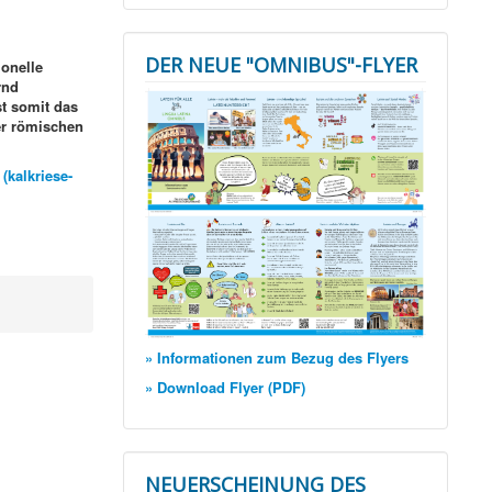
DER NEUE "OMNIBUS"-FLYER
ionelle
rnd
st somit das
er römischen
(kalkriese-
» Informationen zum Bezug des Flyers
» Download Flyer (PDF)
NEUERSCHEINUNG DES