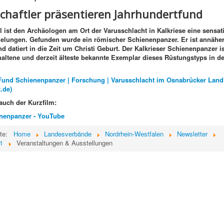
chaftler präsentieren Jahrhundertfund
 ist den Archäologen am Ort der Varusschlacht in Kalkriese eine sensat
elungen. Gefunden wurde ein römischer Schienenpanzer. Er ist annähe
nd datiert in die Zeit um Christi Geburt. Der Kalkrieser Schienenpanzer i
altene und derzeit älteste bekannte Exemplar dieses Rüstungstyps in d
Fund Schienenpanzer | Forschung | Varusschlacht im Osnabrücker Land 
.de)
auch der Kurzfilm:
enenpanzer - YouTube
ite:
Home
Landesverbände
Nordrhein-Westfalen
Newsletter
1
Veranstaltungen & Ausstellungen