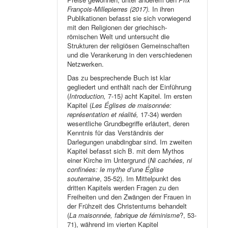
François-Millepierres (2017).
In ihren
Publikationen befasst sie sich vorwiegend
mit den Religionen der griechisch-
römischen Welt und untersucht die
Strukturen der religiösen Gemeinschaften
und die Verankerung in den verschiedenen
Netzwerken.
Das zu besprechende Buch ist klar
gegliedert und enthält nach der Einführung
(
Introduction,
7-15
)
acht Kapitel. Im ersten
Kapitel (
Les Églises de maisonnée:
représentation et réalité,
17-34) werden
wesentliche Grundbegriffe erläutert, deren
Kenntnis für das Verständnis der
Darlegungen unabdingbar sind. Im zweiten
Kapitel befasst sich B. mit dem Mythos
einer Kirche im Untergrund (
Ni cachées, ni
confinées: le mythe d’une Église
souterraine
, 35-52). Im Mittelpunkt des
dritten Kapitels werden Fragen zu den
Freiheiten und den Zwängen der Frauen in
der Frühzeit des Christentums behandelt
(
La maisonnée, fabrique de féminisme
?, 53-
71), während im vierten Kapitel