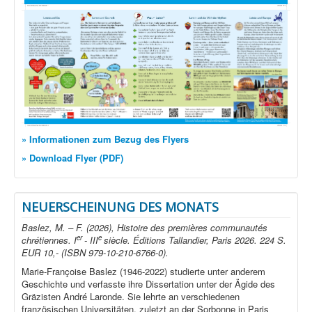
» Informationen zum Bezug des Flyers
» Download Flyer (PDF)
NEUERSCHEINUNG DES MONATS
Baslez, M. – F. (2026), Histoire des premières communautés
er
e
chrétiennes. I
- III
siècle. Éditions Tallandier, Paris 2026. 224 S.
EUR 10,- (ISBN 979-10-210-6766-0).
Marie-Françoise Baslez (1946-2022) studierte unter anderem
Geschichte und verfasste ihre Dissertation unter der Ägide des
Gräzisten André Laronde. Sie lehrte an verschiedenen
französischen Universitäten, zuletzt an der Sorbonne in Paris