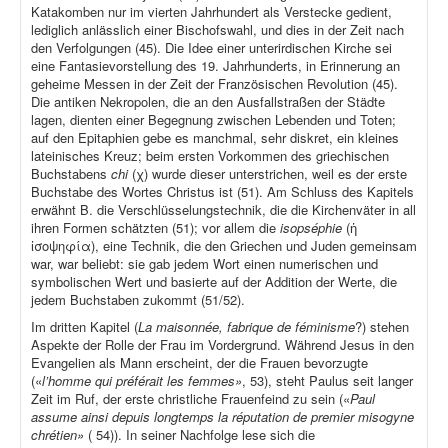
Katakomben nur im vierten Jahrhundert als Verstecke gedient,
lediglich anlässlich einer Bischofswahl, und dies in der Zeit nach
den Verfolgungen (45). Die Idee einer unterirdischen Kirche sei
eine Fantasievorstellung des 19. Jahrhunderts, in Erinnerung an
geheime Messen in der Zeit der Französischen Revolution (45).
Die antiken Nekropolen, die an den Ausfallstraßen der Städte
lagen, dienten einer Begegnung zwischen Lebenden und Toten;
auf den Epitaphien gebe es manchmal, sehr diskret, ein kleines
lateinisches Kreuz; beim ersten Vorkommen des griechischen
Buchstabens
chi
(χ) wurde dieser unterstrichen, weil es der erste
Buchstabe des Wortes Christus ist (51). Am Schluss des Kapitels
erwähnt B. die Verschlüsselungstechnik, die die Kirchenväter in all
ihren Formen schätzten (51); vor allem die
isopséphie
(ἡ
ἰσοψηφία), eine Technik, die den Griechen und Juden gemeinsam
war, war beliebt: sie gab jedem Wort einen numerischen und
symbolischen Wert und basierte auf der Addition der Werte, die
jedem Buchstaben zukommt (51/52).
Im dritten Kapitel (
La maisonnée, fabrique de féminisme
?) stehen
Aspekte der Rolle der Frau im Vordergrund. Während Jesus in den
Evangelien als Mann erscheint, der die Frauen bevorzugte
(«
l’homme qui préférait les femmes»
, 53), steht Paulus seit langer
Zeit im Ruf, der erste christliche Frauenfeind zu sein («
Paul
assume ainsi depuis longtemps la réputation de premier misogyne
chrétien»
( 54)). In seiner Nachfolge lese sich die