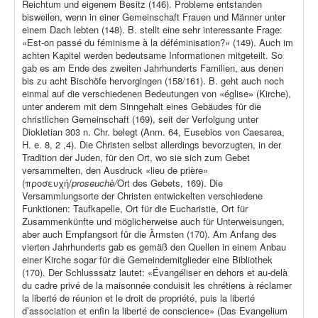
Reichtum und eigenem Besitz (146). Probleme entstanden
bisweilen, wenn in einer Gemeinschaft Frauen und Männer unter
einem Dach lebten (148). B. stellt eine sehr interessante Frage:
«Est-on passé du féminisme à la déféminisation?» (149). Auch im
achten Kapitel werden bedeutsame Informationen mitgeteilt. So
gab es am Ende des zweiten Jahrhunderts Familien, aus denen
bis zu acht Bischöfe hervorgingen (158/161). B. geht auch noch
einmal auf die verschiedenen Bedeutungen von «église» (Kirche),
unter anderem mit dem Sinngehalt eines Gebäudes für die
christlichen Gemeinschaft (169), seit der Verfolgung unter
Diokletian 303 n. Chr. belegt (Anm. 64, Eusebios von Caesarea,
H. e. 8, 2 ,4). Die Christen selbst allerdings bevorzugten, in der
Tradition der Juden, für den Ort, wo sie sich zum Gebet
versammelten, den Ausdruck «lieu de prière»
(προσευχή/
proseuchè/
Ort des Gebets, 169). Die
Versammlungsorte der Christen entwickelten verschiedene
Funktionen: Taufkapelle, Ort für die Eucharistie, Ort für
Zusammenkünfte und möglicherweise auch für Unterweisungen,
aber auch Empfangsort für die Ärmsten (170). Am Anfang des
vierten Jahrhunderts gab es gemäß den Quellen in einem Anbau
einer Kirche sogar für die Gemeindemitglieder eine Bibliothek
(170). Der Schlusssatz lautet: «Évangéliser en dehors et au-delà
du cadre privé de la maisonnée conduisit les chrétiens à réclamer
la liberté de réunion et le droit de propriété, puis la liberté
d’association et enfin la liberté de conscience» (Das Evangelium