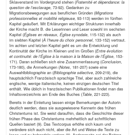
Sklavenstand im Vordergrund stehen (
Fraternité et dépendance: la
question de l’esclavage
, 73-92). Gedanken zu
Migrationsbewegungen aus beruflichen Gründen (
Migrations
professionnelles et mobilité religieuse,
93-113) werden im fünften
Kapitel geäußert. Mit Erklärungen wichtiger Strukturen innerhalb
der Kirche macht B. die Leserinnen und Leser sowohl im sechsten
Kapitel (
Églises en réseaux, Église synodale
, 115-132) als auch
im siebten Kapitel (
À l’heure du choix personnel
, 133-152) vertraut.
Im achten und letzten Kapitel geht es um die Entwicklung und
Kontinuität der Kirche im Kleinen und im Großen (
Entre évolution
et continuité: de l’Église à la maison à la Maison de l’Église
, 153-
171). Daran schließen sich eine Zusammenfassung (
Conclusion
,
173-180), die Anmerkungen (
Notes
, 181-207) sowie eine
Auswahlbibliographie an (
Bibliographie sélective
, 209-219), die
hauptsächlich Französisch sprachige Titel, aber auch zahlreiche
englische, wenige italienische, keinen einzigen deutschen Titel
enthält. Wie üblich in französischen Publikationen findet man das
Inhaltsverzeichnis am Ende des Buches (
Table
, 221-223).
Bereits in der Einleitung lassen einige Bemerkungen der Autorin
deutlich werden, dass sie ausgewiesene Kennerin des frühen
Christentums ist. Sie weist daraufhin, dass die Geschichte dieser
frühen Phase des Christentums mehrheitlich auf schriftlichen
Quellen basiert (9). Das Textcorpus erhöhe sich kaum und
verändere sich auch nicht, aber die Art und Weise die Texte zu
lesen und zu behandeln variiere (9). Andererseits sei der Beitrag