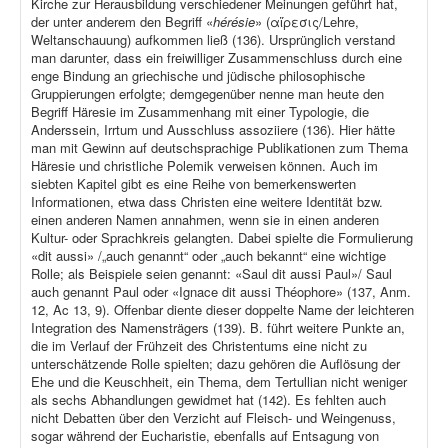
Kirche zur Herausbildung verschiedener Meinungen geführt hat,
der unter anderem den Begriff «
hérésie
» (αἵρεσις/Lehre,
Weltanschauung) aufkommen ließ (136). Ursprünglich verstand
man darunter, dass ein freiwilliger Zusammenschluss durch eine
enge Bindung an griechische und jüdische philosophische
Gruppierungen erfolgte; demgegenüber nenne man heute den
Begriff Häresie im Zusammenhang mit einer Typologie, die
Anderssein, Irrtum und Ausschluss assoziiere (136). Hier hätte
man mit Gewinn auf deutschsprachige Publikationen zum Thema
Häresie und christliche Polemik verweisen können. Auch im
siebten Kapitel gibt es eine Reihe von bemerkenswerten
Informationen, etwa dass Christen eine weitere Identität bzw.
einen anderen Namen annahmen, wenn sie in einen anderen
Kultur- oder Sprachkreis gelangten. Dabei spielte die Formulierung
«dit aussi» /„auch genannt“ oder „auch bekannt“ eine wichtige
Rolle; als Beispiele seien genannt: «Saul dit aussi Paul»/ Saul
auch genannt Paul oder «Ignace dit aussi Théophore» (137, Anm.
12, Ac 13, 9). Offenbar diente dieser doppelte Name der leichteren
Integration des Namensträgers (139). B. führt weitere Punkte an,
die im Verlauf der Frühzeit des Christentums eine nicht zu
unterschätzende Rolle spielten; dazu gehören die Auflösung der
Ehe und die Keuschheit, ein Thema, dem Tertullian nicht weniger
als sechs Abhandlungen gewidmet hat (142). Es fehlten auch
nicht Debatten über den Verzicht auf Fleisch- und Weingenuss,
sogar während der Eucharistie, ebenfalls auf Entsagung von