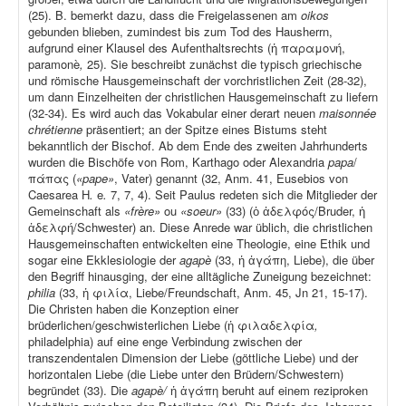
(25). B. bemerkt dazu, dass die Freigelassenen am
oikos
gebunden blieben, zumindest bis zum Tod des Hausherrn,
aufgrund einer Klausel des Aufenthaltsrechts (ἡ παραμονή,
paramonè
,
25). Sie beschreibt zunächst die typisch griechische
und römische Hausgemeinschaft der vorchristlichen Zeit (28-32),
um dann Einzelheiten der christlichen Hausgemeinschaft zu liefern
(32-34). Es wird auch das Vokabular einer derart neuen
maisonnée
chrétienne
präsentiert; an der Spitze eines Bistums steht
bekanntlich der Bischof. Ab dem Ende des zweiten Jahrhunderts
wurden die Bischöfe von Rom, Karthago oder Alexandria
papa
/
πάπας (
«pape»
, Vater) genannt (32, Anm. 41, Eusebios von
Caesarea H
.
e
.
7, 7, 4). Seit Paulus redeten sich die Mitglieder der
Gemeinschaft als
«frère»
ou
«soeur»
(33) (ὁ ἀδελφός/Bruder, ἡ
ἀδελφή/Schwester) an. Diese Anrede war üblich, die christlichen
Hausgemeinschaften entwickelten eine Theologie, eine Ethik und
sogar eine Ekklesiologie der
agapè
(33, ἡ ἀγάπη, Liebe), die über
den Begriff hinausging, der eine alltägliche Zuneigung bezeichnet:
philia
(33, ἡ φιλία, Liebe/Freundschaft, Anm. 45, Jn 21, 15-17).
Die Christen haben die Konzeption einer
brüderlichen/geschwisterlichen Liebe (ἡ φιλαδελφία
,
philadelphia) auf eine enge Verbindung zwischen der
transzendentalen Dimension der Liebe (göttliche Liebe) und der
horizontalen Liebe (die Liebe unter den Brüdern/Schwestern)
begründet (33). Die
agapè/
ἡ ἀγάπη beruht auf einem reziproken