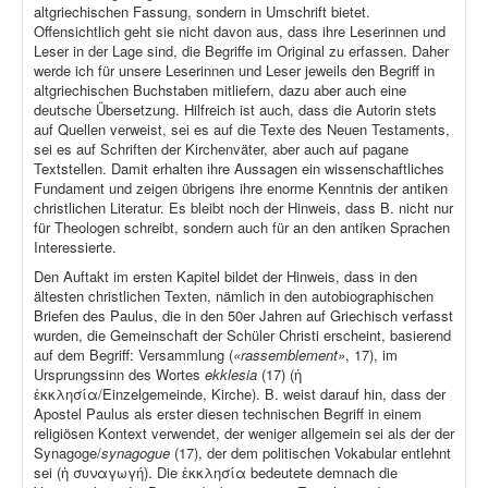
altgriechischen Fassung, sondern in Umschrift bietet.
Offensichtlich geht sie nicht davon aus, dass ihre Leserinnen und
Leser in der Lage sind, die Begriffe im Original zu erfassen. Daher
werde ich für unsere Leserinnen und Leser jeweils den Begriff in
altgriechischen Buchstaben mitliefern, dazu aber auch eine
deutsche Übersetzung. Hilfreich ist auch, dass die Autorin stets
auf Quellen verweist, sei es auf die Texte des Neuen Testaments,
sei es auf Schriften der Kirchenväter, aber auch auf pagane
Textstellen. Damit erhalten ihre Aussagen ein wissenschaftliches
Fundament und zeigen übrigens ihre enorme Kenntnis der antiken
christlichen Literatur. Es bleibt noch der Hinweis, dass B. nicht nur
für Theologen schreibt, sondern auch für an den antiken Sprachen
Interessierte.
Den Auftakt im ersten Kapitel bildet der Hinweis, dass in den
ältesten christlichen Texten, nämlich in den autobiographischen
Briefen des Paulus, die in den 50er Jahren auf Griechisch verfasst
wurden, die Gemeinschaft der Schüler Christi erscheint, basierend
auf dem Begriff: Versammlung (
«rassemblement»
, 17), im
Ursprungssinn des Wortes
ekklesia
(17) (ἡ
ἐκκλησία/Einzelgemeinde, Kirche). B. weist darauf hin, dass der
Apostel Paulus als erster diesen technischen Begriff in einem
religiösen Kontext verwendet, der weniger allgemein sei als der der
Synagoge/
synagogue
(17), der dem politischen Vokabular entlehnt
sei (ἡ συναγωγή). Die ἐκκλησία bedeutete demnach die