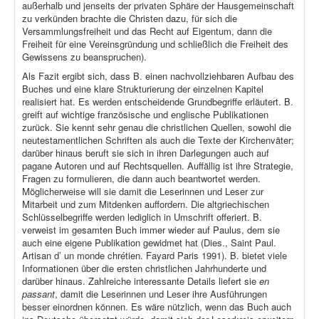
außerhalb und jenseits der privaten Sphäre der Hausgemeinschaft
zu verkünden brachte die Christen dazu, für sich die
Versammlungsfreiheit und das Recht auf Eigentum, dann die
Freiheit für eine Vereinsgründung und schließlich die Freiheit des
Gewissens zu beanspruchen).
Als Fazit ergibt sich, dass B. einen nachvollziehbaren Aufbau des
Buches und eine klare Strukturierung der einzelnen Kapitel
realisiert hat. Es werden entscheidende Grundbegriffe erläutert. B.
greift auf wichtige französische und englische Publikationen
zurück. Sie kennt sehr genau die christlichen Quellen, sowohl die
neutestamentlichen Schriften als auch die Texte der Kirchenväter;
darüber hinaus beruft sie sich in ihren Darlegungen auch auf
pagane Autoren und auf Rechtsquellen. Auffällig ist ihre Strategie,
Fragen zu formulieren, die dann auch beantwortet werden.
Möglicherweise will sie damit die Leserinnen und Leser zur
Mitarbeit und zum Mitdenken auffordern. Die altgriechischen
Schlüsselbegriffe werden lediglich in Umschrift offeriert. B.
verweist im gesamten Buch immer wieder auf Paulus, dem sie
auch eine eigene Publikation gewidmet hat (Dies., Saint Paul.
Artisan d’ un monde chrétien. Fayard Paris 1991). B. bietet viele
Informationen über die ersten christlichen Jahrhunderte und
darüber hinaus. Zahlreiche interessante Details liefert sie
en
passant
, damit die Leserinnen und Leser ihre Ausführungen
besser einordnen können. Es wäre nützlich, wenn das Buch auch