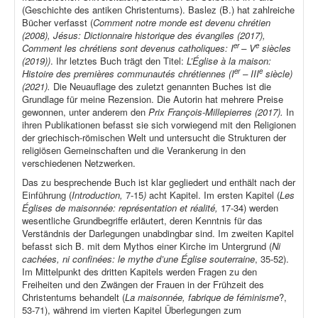
(Geschichte des antiken Christentums). Baslez (B.) hat zahlreiche
Bücher verfasst (
Comment notre monde est devenu chrétien
(2008), Jésus: Dictionnaire historique des évangiles (2017),
er
e
Comment les chrétiens sont devenus catholiques: I
– V
siècles
(2019))
. Ihr letztes Buch trägt den Titel:
L’Église à la maison:
er
e
Histoire des premières communautés chrétiennes (I
– III
siècle)
(2021).
Die Neuauflage des zuletzt genannten Buches ist die
Grundlage für meine Rezension. Die Autorin hat mehrere Preise
gewonnen, unter anderem den
Prix François-Millepierres (2017).
In
ihren Publikationen befasst sie sich vorwiegend mit den Religionen
der griechisch-römischen Welt und untersucht die Strukturen der
religiösen Gemeinschaften und die Verankerung in den
verschiedenen Netzwerken.
Das zu besprechende Buch ist klar gegliedert und enthält nach der
Einführung (
Introduction,
7-15
)
acht Kapitel. Im ersten Kapitel (
Les
Églises de maisonnée: représentation et réalité,
17-34) werden
wesentliche Grundbegriffe erläutert, deren Kenntnis für das
Verständnis der Darlegungen unabdingbar sind. Im zweiten Kapitel
befasst sich B. mit dem Mythos einer Kirche im Untergrund (
Ni
cachées, ni confinées: le mythe d’une Église souterraine
, 35-52).
Im Mittelpunkt des dritten Kapitels werden Fragen zu den
Freiheiten und den Zwängen der Frauen in der Frühzeit des
Christentums behandelt (
La maisonnée, fabrique de féminisme
?,
53-71), während im vierten Kapitel Überlegungen zum