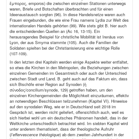
ἔμπορος, emporos) die zwischen einzelnen Stationen unterwegs
waren, Briefe und Botschaften überbrachten und für einen
Ideenaustausch sorgten (96). In diese Handelsnetze waren auch
Frauen eingebunden, die wie eine Frau namens Lydia zur Welt des
internationalen Handels gehörten (99). Wie stets gibt B. hier auch
die entscheidenden Quellen an (Ac 16, 13-15). Ein
herausragendes Beispiel für christliche Mobilität ist Irenäus von
Lyon, der aus Smyrna stammte (105). Auch die Familien der
Soldaten spielten bei der Christianisierung eine wichtige Rolle
(107-109).
In den letzten drei Kapiteln werden einige Aspekte weiter entfaltet,
so etwa die Kirchen in den Metropolen, die Beziehungen zwischen
einzelnen Gemeinden im Gesamtreich oder auch der Unterschied
zwischen Stadt und Land. B. geht auch auf das Faktum ein, dass
sich Bischöfe einer Region auf Synoden (ἡ
σύνοδος/concilium/synode, 129) getroffen haben, um den
einzelnen Kirchengemeinden die Möglichkeit einzuräumen, effektiv
an notwendigen Beschlüssen teilzunehmen (Kapitel VI). Hinweise
auf den synodalen Weg, wie er in Deutschland seit 2018 im
Gespräch ist, werden nicht geliefert, offensichtlich auch, weil es
sich hierbei wohl um ein deutsches Phänomen handelt, das in der
Weltkirche unterschiedlich betrachtet wird. Im siebten Kapitel wird
unter anderem thematisiert, dass der theologische Aufruhr
(
l’effervescence théologique
) ab dem zweiten Jahrhundert in der