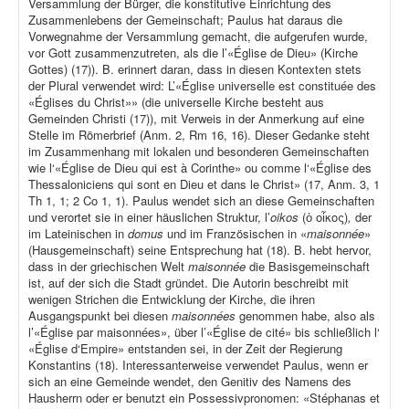
Versammlung der Bürger, die konstitutive Einrichtung des
Zusammenlebens der Gemeinschaft; Paulus hat daraus die
Vorwegnahme der Versammlung gemacht, die aufgerufen wurde,
vor Gott zusammenzutreten, als die l’«Église de Dieu» (Kirche
Gottes) (17)). B. erinnert daran, dass in diesen Kontexten stets
der Plural verwendet wird: L’«Église universelle est constituée des
«Églises du Christ»» (die universelle Kirche besteht aus
Gemeinden Christi (17)), mit Verweis in der Anmerkung auf eine
Stelle im Römerbrief (Anm. 2, Rm 16, 16). Dieser Gedanke steht
im Zusammenhang mit lokalen und besonderen Gemeinschaften
wie l‘«Église de Dieu qui est à Corinthe» ou comme l‘«Église des
Thessaloniciens qui sont en Dieu et dans le Christ» (17, Anm. 3, 1
Th 1, 1; 2 Co 1, 1). Paulus wendet sich an diese Gemeinschaften
und verortet sie in einer häuslichen Struktur, l’
oikos
(ὁ οἶκος)
,
der
im Lateinischen in
domus
und im Französischen in «
maisonnée
»
(Hausgemeinschaft) seine Entsprechung hat (18). B. hebt hervor,
dass in der griechischen Welt
maisonnée
die Basisgemeinschaft
ist, auf der sich die Stadt gründet. Die Autorin beschreibt mit
wenigen Strichen die Entwicklung der Kirche, die ihren
Ausgangspunkt bei diesen
maisonnées
genommen habe, also als
l’«Église par maisonnées», über l’«Église de cité» bis schließlich l‘
«Église d‘Empire» entstanden sei, in der Zeit der Regierung
Konstantins (18). Interessanterweise verwendet Paulus, wenn er
sich an eine Gemeinde wendet, den Genitiv des Namens des
Hausherrn oder er benutzt ein Possessivpronomen: «Stéphanas et