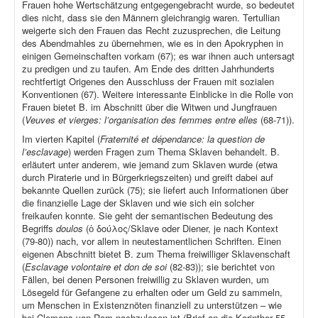
Frauen hohe Wertschätzung entgegengebracht wurde, so bedeutet
dies nicht, dass sie den Männern gleichrangig waren. Tertullian
weigerte sich den Frauen das Recht zuzusprechen, die Leitung
des Abendmahles zu übernehmen, wie es in den Apokryphen in
einigen Gemeinschaften vorkam (67); es war ihnen auch untersagt
zu predigen und zu taufen. Am Ende des dritten Jahrhunderts
rechtfertigt Origenes den Ausschluss der Frauen mit sozialen
Konventionen (67). Weitere interessante Einblicke in die Rolle von
Frauen bietet B. im Abschnitt über die Witwen und Jungfrauen
(
Veuves et vierges: l’organisation des femmes entre elles
(68-71)).
Im vierten Kapitel (
Fraternité et dépendance: la question de
l’esclavage
) werden Fragen zum Thema Sklaven behandelt. B.
erläutert unter anderem, wie jemand zum Sklaven wurde (etwa
durch Piraterie und in Bürgerkriegszeiten) und greift dabei auf
bekannte Quellen zurück (75); sie liefert auch Informationen über
die finanzielle Lage der Sklaven und wie sich ein solcher
freikaufen konnte. Sie geht der semantischen Bedeutung des
Begriffs
doulos
(ὁ δούλος/Sklave oder Diener, je nach Kontext
(79-80)) nach, vor allem in neutestamentlichen Schriften. Einen
eigenen Abschnitt bietet B. zum Thema freiwilliger Sklavenschaft
(
Esclavage volontaire et don de soi
(82-83)); sie berichtet von
Fällen, bei denen Personen freiwillig zu Sklaven wurden, um
Lösegeld für Gefangene zu erhalten oder um Geld zu sammeln,
um Menschen in Existenznöten finanziell zu unterstützen – wie
bei Clemens von Rom nachzulesen ist (Brief an die Korinther 55,