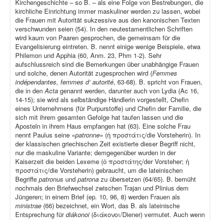
Kirchengeschichte – so B. – als eine Folge von Bestrebungen, die
kirchliche Einrichtung immer maskuliner werden zu lassen, wobei
die Frauen mit Autorität sukzessive aus den kanonischen Texten
verschwunden seien (54). In den neutestamentlichen Schriften
wird kaum von Paaren gesprochen, die gemeinsam für die
Evangelisierung eintreten. B. nennt einige wenige Beispiele, etwa
Philemon und Apphia (60, Anm. 23, Phm 1-2). Sehr
aufschlussreich sind die Bemerkungen über unabhängige Frauen
und solche, denen Autorität zugesprochen wird (
Femmes
indépendantes, femmes d‘ autorité
, 63-68). B. spricht von Frauen,
die in den
Acta
genannt werden, darunter auch von Lydia (Ac 16,
14-15); sie wird als selbständige Händlerin vorgestellt, Chefin
eines Unternehmens (für Purpurstoffe) und Chefin der Familie, die
sich mit ihrem gesamten Gefolge hat taufen lassen und die
Aposteln in ihrem Haus empfangen hat (63). Eine solche Frau
nennt Paulus seine «
patronne
» (ἡ προστάτις/die Vorsteherin). In
der klassischen griechischen Zeit existierte dieser Begriff nicht,
nur die maskuline Variante; demgegenüber wurden in der
Kaiserzeit die beiden Lexeme (ὁ προστάτης/der Vorsteher; ἡ
προστάτις/die Vorsteherin) gebraucht, um die lateinischen
Begriffe
patronus
und
patrona
zu übersetzen (64/65). B. bemüht
nochmals den Briefwechsel zwischen Trajan und Plinius dem
Jüngeren; in einem Brief (ep
.
10, 96, 8) werden Frauen als
ministrae
(66) bezeichnet, ein Wort, das B. als lateinische
Entsprechung für
diákonoi
(διάκονοι/Diener) vermutet. Auch wenn