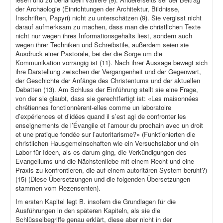
der Archäologie (Einrichtungen der Architektur, Bildnisse,
Inschriften, Papyri) nicht zu unterschätzen (9). Sie vergisst nicht
darauf aufmerksam zu machen, dass man die christlichen Texte
nicht nur wegen ihres Informationsgehalts liest, sondern auch
wegen ihrer Techniken und Schreibstile, außerdem seien sie
Ausdruck einer Pastorale, bei der die Sorge um die
Kommunikation vorrangig ist (11). Nach ihrer Aussage bewegt sich
ihre Darstellung zwischen der Vergangenheit und der Gegenwart,
der Geschichte der Anfänge des Christentums und der aktuellen
Debatten (13). Am Schluss der Einführung stellt sie eine Frage,
von der sie glaubt, dass sie gerechtfertigt ist: «Les maisonnées
chrétiennes fonctionnèrent-elles comme un laboratoire
d’expériences et d’idées quand il s’est agi de confronter les
enseignements de l’Évangile et l’amour du prochain avec un droit
et une pratique fondée sur l’autoritarisme?» (Funktionierten die
christlichen Hausgemeinschaften wie ein Versuchslabor und ein
Labor für Ideen, als es darum ging, die Verkündigungen des
Evangeliums und die Nächstenliebe mit einem Recht und eine
Praxis zu konfrontieren, die auf einem autoritären System beruht?)
(15) (Diese Übersetzungen und die folgenden Übersetzungen
stammen vom Rezensenten).
Im ersten Kapitel legt B. insofern die Grundlagen für die
Ausführungen in den späteren Kapiteln, als sie die
Schlüsselbegriffe genau erklärt, diese aber nicht in der