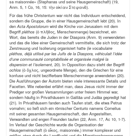
sa maisonnée» (Stephanas und seine Hausgemeinschaft) (19,
Anm. 5, 1 Co, 16, 15: τὴν οἰκίαν Στεφανᾶ).
Für das frühe Christentum war nicht das Individuum entscheidend,
sondern die Gruppe, die in einer Hausgemeinschaft lebt (20). In
den
Acta Apostolorum
wird die Kirche von Jerusalem mit dem
Begriff
pléthos
(ὁ πλῆθος, Menschenmenge) bezeichnet, ein
Wort, das bereits die Juden in der Diaspora (Anm. 9) verwendeten
und das die Idee einer Gemeinschaft vermittelte, die sich trotz der
Zerstreuung und Isolierung organisiert hatte (
le vocabulaire
pléthos, déjà utilisé par les Juifs de la Diaspora, véhiculait l’idée
d’une communauté comptabilisée et organisée malgré la
dispersion et l’isolement,
20). In Opposition dazu steht der Begriff
ochlos
(ὁ ὄχλος, ungeordnete Menge), den die Griechen für eine
konfuse und nicht bezifferbare Menschenmenge anwendeten (20).
Die Ausführungen der Autorin bieten viele interessante Details und
Facetten. Wie nebenbei erfährt man, dass Jesus nicht immer der
Prediger vor großen Versammlungen unter freiem Himmel war,
sondern häufig in Privathäusern in Galiläa und Judäa gepredigt hat
(21). In Privathäusern fanden auch Taufen statt, die etwa Petrus
vornahm; so ließ sich ein römischer Centurio namens Cornelius
mit seiner gesamten Hausgemeinschaft, den Angestellten,
Verwandten und engen Freunden taufen (22, Anm. 17, Ac 10, 1-7).
Im Verlauf der Geschichte wurde die Organisation der
Hausgemeinschaft (ὁ οἶκος, maisonnée,) immer komplexer und
größer, etwa durch die Landflucht und die Migrationsbewegungen