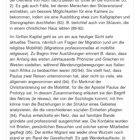
2). Es gab auch Fälle, bei denen Menschen den Sklavenstand
erstrebten, um bessere Möglichkeiten für eine Karriere zu
bekommen, indem sie eine Ausbildung etwa zum Kalligraphen und
Stenographen durchliefen (83). B. berichtet auch von Sklaven, die
in einem christlichen Haus lebten (89-92).
Im fünften Kapitel geht es um ein aus heutiger Sicht sehr
aktuelles Thema, nämlich um Fragen der Migration (und um die
religiöse Mobilität) (
Migrations professionnelles et mobilité
religieuse
). Zu Beginn ihrer Ausführungen erinnert B. daran, dass
am Anfang des ersten Jahrtausends Phönizier und Griechen im
Westen siedelten, während Wanderungsbewegungen aus Italien
nach Afrika zu beobachten waren (93/94). Sie stellt fest, dass
Paulus zwar Reisen unternommen hat, aber nicht so viele, wie
allgemein angenommen wird (94). Ein Merkmal der
Christianisierung sei die Mobilität, für die der Apostel Paulus der
Prototyp sei. In diesem Zusammenhang erläutert sie den Begriff
des Netzes (
le réseau
), der von der Soziologie kommt; mit ihm
könne man die Beziehungen in der Struktur eines Gebietes
analysieren, die die verschiedenen sozialen Einheiten pflegten
(94). Paulus entwickelte ein Netz, das auf familiäre Bande
gründete und professionell ausgerichtet war. Die Kontakte wurden
mit Briefen, persönlichen Besuchen und solcher seiner Mitarbeiter
gepflegt (95). Der antike Migrant war weder ohne Wurzeln noch
stand er am Rand der Gesellschaft. Es gab Wanderkaufleute, (ὁ