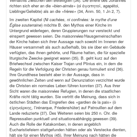
Verhältnis zwischen den Beteiligten (34). Die Briefe des Johannes
richten sich eher an die
«bien-aimés»
(οἱ ἀγαπητοί, agapétoi,
Lieblinge/Geliebte) als an die
«frères»
(34, Anm. 50, 1 Jn 2, 7).
Im zweiten Kapitel (
Ni cachées, ni confinées: le mythe d’une
Église souterraine
) möchte B. den Mythos einer Kirche im
Untergrund widerlegen, deren Gruppierungen nur versteckt und
einsperrt gewesen seien. Die
maisonnées/
Hausgemeinschaften
der Kirche haben sich ihrer Aussage nach sowohl im Inneren der
Häuser versammelt als auch außerhalb, bis sie über ein Gebäude
verfügten, das ihnen gehörte, und Räume hatten, die für spezielle
liturgische Zwecke geeignet waren (35). B. geht kurz auf den
Briefwechsel zwischen Kaiser Trajan und Plinius ein, in dem die
Regeln für die Verfolgung der Christen genau formuliert sind (36).
Ihre Grundthese besteht aber in der Aussage, dass in
gewöhnlichen Zeiten und wenn auf Denunziation verzichtet wurde
die Christen ein normales Leben führen konnten (37). Aus ihrer
Sicht waren die
maisonnées
Refugien, in denen die staatlichen
Kräfte nicht tätig wurden. Sie vertritt die Meinung, dass sich in
östlichen Städten das Eingreifen des «gardien de la paix» (ὁ
εἰρηνάρκης, l’irénarque, Friedenshüter) auf Patrouillen auf dem
Lande reduzierte (37). Des Weiteren seien bis 250 n. Chr. die
Repressalien punktuell und situationsabhängig gewesen (39).
Auch die Rolle der Katakomben, in denen angeblich
Eucharistiefeiern stattgefunden hätten oder als Verstecke dienten,
hält sie für einen Mythos (45). Ihrer Meinung nach hätten die