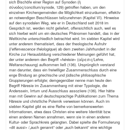
sich Bischöfe einer Region auf Synoden (ἡ
σύνοδος/concilium/synode, 129) getroffen haben, um den
einzelnen Kirchengemeinden die Möglichkeit einzuräumen, effektiv
an notwendigen Beschlüssen teilzunehmen (Kapitel VI). Hinweise
auf den synodalen Weg, wie er in Deutschland seit 2018 im
Gespräch ist, werden nicht geliefert, offensichtlich auch, weil es
sich hierbei wohl um ein deutsches Phänomen handelt, das in der
Weltkirche unterschiedlich betrachtet wird. Im siebten Kapitel wird
unter anderem thematisiert, dass der theologische Aufruhr
(
l’effervescence théologique
) ab dem zweiten Jahrhundert in der
Kirche zur Herausbildung verschiedener Meinungen geführt hat,
der unter anderem den Begriff «
hérésie
» (αἵρεσις/Lehre,
Weltanschauung) aufkommen ließ (136). Ursprünglich verstand
man darunter, dass ein freiwilliger Zusammenschluss durch eine
enge Bindung an griechische und jüdische philosophische
Gruppierungen erfolgte; demgegenüber nenne man heute den
Begriff Häresie im Zusammenhang mit einer Typologie, die
Anderssein, Irrtum und Ausschluss assoziiere (136). Hier hätte
man mit Gewinn auf deutschsprachige Publikationen zum Thema
Häresie und christliche Polemik verweisen können. Auch im
siebten Kapitel gibt es eine Reihe von bemerkenswerten
Informationen, etwa dass Christen eine weitere Identität bzw.
einen anderen Namen annahmen, wenn sie in einen anderen
Kultur- oder Sprachkreis gelangten. Dabei spielte die Formulierung
«dit aussi» /„auch genannt“ oder „auch bekannt“ eine wichtige