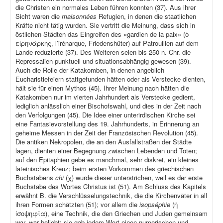
die Christen ein normales Leben führen konnten (37). Aus ihrer
Sicht waren die
maisonnées
Refugien, in denen die staatlichen
Kräfte nicht tätig wurden. Sie vertritt die Meinung, dass sich in
östlichen Städten das Eingreifen des «gardien de la paix» (ὁ
εἰρηνάρκης, l’irénarque, Friedenshüter) auf Patrouillen auf dem
Lande reduzierte (37). Des Weiteren seien bis 250 n. Chr. die
Repressalien punktuell und situationsabhängig gewesen (39).
Auch die Rolle der Katakomben, in denen angeblich
Eucharistiefeiern stattgefunden hätten oder als Verstecke dienten,
hält sie für einen Mythos (45). Ihrer Meinung nach hätten die
Katakomben nur im vierten Jahrhundert als Verstecke gedient,
lediglich anlässlich einer Bischofswahl, und dies in der Zeit nach
den Verfolgungen (45). Die Idee einer unterirdischen Kirche sei
eine Fantasievorstellung des 19. Jahrhunderts, in Erinnerung an
geheime Messen in der Zeit der Französischen Revolution (45).
Die antiken Nekropolen, die an den Ausfallstraßen der Städte
lagen, dienten einer Begegnung zwischen Lebenden und Toten;
auf den Epitaphien gebe es manchmal, sehr diskret, ein kleines
lateinisches Kreuz; beim ersten Vorkommen des griechischen
Buchstabens
chi
(χ) wurde dieser unterstrichen, weil es der erste
Buchstabe des Wortes Christus ist (51). Am Schluss des Kapitels
erwähnt B. die Verschlüsselungstechnik, die die Kirchenväter in all
ihren Formen schätzten (51); vor allem die
isopséphie
(ἡ
ἰσοψηφία), eine Technik, die den Griechen und Juden gemeinsam
war, war beliebt: sie gab jedem Wort einen numerischen und