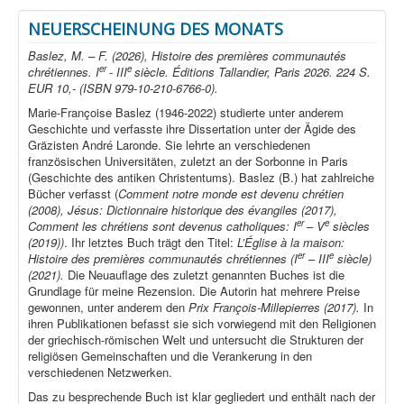
NEUERSCHEINUNG DES MONATS
Baslez, M. – F. (2026), Histoire des premières communautés
er
e
chrétiennes. I
- III
siècle. Éditions Tallandier, Paris 2026. 224 S.
EUR 10,- (ISBN 979-10-210-6766-0).
Marie-Françoise Baslez (1946-2022) studierte unter anderem
Geschichte und verfasste ihre Dissertation unter der Ägide des
Gräzisten André Laronde. Sie lehrte an verschiedenen
französischen Universitäten, zuletzt an der Sorbonne in Paris
(Geschichte des antiken Christentums). Baslez (B.) hat zahlreiche
Bücher verfasst (
Comment notre monde est devenu chrétien
(2008), Jésus: Dictionnaire historique des évangiles (2017),
er
e
Comment les chrétiens sont devenus catholiques: I
– V
siècles
(2019))
. Ihr letztes Buch trägt den Titel:
L’Église à la maison:
er
e
Histoire des premières communautés chrétiennes (I
– III
siècle)
(2021).
Die Neuauflage des zuletzt genannten Buches ist die
Grundlage für meine Rezension. Die Autorin hat mehrere Preise
gewonnen, unter anderem den
Prix François-Millepierres (2017).
In
ihren Publikationen befasst sie sich vorwiegend mit den Religionen
der griechisch-römischen Welt und untersucht die Strukturen der
religiösen Gemeinschaften und die Verankerung in den
verschiedenen Netzwerken.
Das zu besprechende Buch ist klar gegliedert und enthält nach der