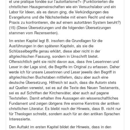
et une pratique fondée sur l’autoritarisme?» (Funktionierten die
christlichen Hausgemeinschaften wie ein Versuchslabor und ein
Labor für Ideen, als es darum ging, die Verkündigungen des
Evangeliums und die Nächstenliebe mit einem Recht und eine
Praxis zu konfrontieren, die auf einem autoritären System beruht?)
(15) (Diese Übersetzungen und die folgenden Übersetzungen
stammen vom Rezensenten).
Im ersten Kapitel legt B. insofern die Grundlagen für die
Ausführungen in den späteren Kapiteln, als sie die
Schlüsselbegriffe genau erklärt, diese aber nicht in der
altgriechischen Fassung, sondern in Umschrift bietet.
Offensichtlich geht sie nicht davon aus, dass ihre Leserinnen und
Leser in der Lage sind, die Begriffe im Original zu erfassen. Daher
werde ich für unsere Leserinnen und Leser jeweils den Begriff in
altgriechischen Buchstaben mitliefern, dazu aber auch eine
deutsche Übersetzung. Hilfreich ist auch, dass die Autorin stets
auf Quellen verweist, sei es auf die Texte des Neuen Testaments,
sei es auf Schriften der Kirchenväter, aber auch auf pagane
Textstellen. Damit erhalten ihre Aussagen ein wissenschaftliches
Fundament und zeigen übrigens ihre enorme Kenntnis der antiken
christlichen Literatur. Es bleibt noch der Hinweis, dass B. nicht nur
für Theologen schreibt, sondern auch für an den antiken Sprachen
Interessierte.
Den Auftakt im ersten Kapitel bildet der Hinweis, dass in den