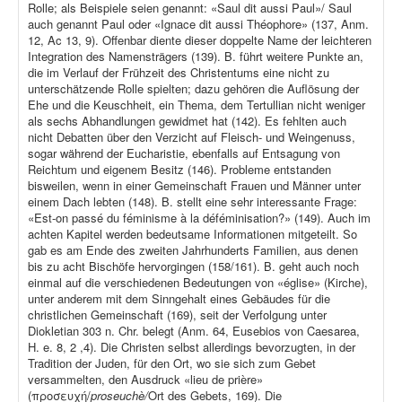
Rolle; als Beispiele seien genannt: «Saul dit aussi Paul»/ Saul
auch genannt Paul oder «Ignace dit aussi Théophore» (137, Anm.
12, Ac 13, 9). Offenbar diente dieser doppelte Name der leichteren
Integration des Namensträgers (139). B. führt weitere Punkte an,
die im Verlauf der Frühzeit des Christentums eine nicht zu
unterschätzende Rolle spielten; dazu gehören die Auflösung der
Ehe und die Keuschheit, ein Thema, dem Tertullian nicht weniger
als sechs Abhandlungen gewidmet hat (142). Es fehlten auch
nicht Debatten über den Verzicht auf Fleisch- und Weingenuss,
sogar während der Eucharistie, ebenfalls auf Entsagung von
Reichtum und eigenem Besitz (146). Probleme entstanden
bisweilen, wenn in einer Gemeinschaft Frauen und Männer unter
einem Dach lebten (148). B. stellt eine sehr interessante Frage:
«Est-on passé du féminisme à la déféminisation?» (149). Auch im
achten Kapitel werden bedeutsame Informationen mitgeteilt. So
gab es am Ende des zweiten Jahrhunderts Familien, aus denen
bis zu acht Bischöfe hervorgingen (158/161). B. geht auch noch
einmal auf die verschiedenen Bedeutungen von «église» (Kirche),
unter anderem mit dem Sinngehalt eines Gebäudes für die
christlichen Gemeinschaft (169), seit der Verfolgung unter
Diokletian 303 n. Chr. belegt (Anm. 64, Eusebios von Caesarea,
H. e. 8, 2 ,4). Die Christen selbst allerdings bevorzugten, in der
Tradition der Juden, für den Ort, wo sie sich zum Gebet
versammelten, den Ausdruck «lieu de prière»
(προσευχή/
proseuchè/
Ort des Gebets, 169). Die