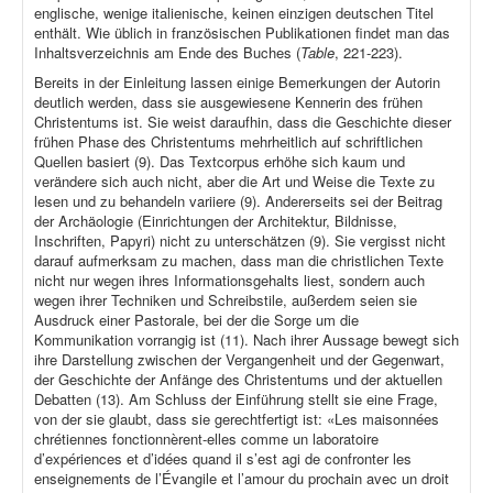
englische, wenige italienische, keinen einzigen deutschen Titel
enthält. Wie üblich in französischen Publikationen findet man das
Inhaltsverzeichnis am Ende des Buches (
Table
, 221-223).
Bereits in der Einleitung lassen einige Bemerkungen der Autorin
deutlich werden, dass sie ausgewiesene Kennerin des frühen
Christentums ist. Sie weist daraufhin, dass die Geschichte dieser
frühen Phase des Christentums mehrheitlich auf schriftlichen
Quellen basiert (9). Das Textcorpus erhöhe sich kaum und
verändere sich auch nicht, aber die Art und Weise die Texte zu
lesen und zu behandeln variiere (9). Andererseits sei der Beitrag
der Archäologie (Einrichtungen der Architektur, Bildnisse,
Inschriften, Papyri) nicht zu unterschätzen (9). Sie vergisst nicht
darauf aufmerksam zu machen, dass man die christlichen Texte
nicht nur wegen ihres Informationsgehalts liest, sondern auch
wegen ihrer Techniken und Schreibstile, außerdem seien sie
Ausdruck einer Pastorale, bei der die Sorge um die
Kommunikation vorrangig ist (11). Nach ihrer Aussage bewegt sich
ihre Darstellung zwischen der Vergangenheit und der Gegenwart,
der Geschichte der Anfänge des Christentums und der aktuellen
Debatten (13). Am Schluss der Einführung stellt sie eine Frage,
von der sie glaubt, dass sie gerechtfertigt ist: «Les maisonnées
chrétiennes fonctionnèrent-elles comme un laboratoire
d’expériences et d’idées quand il s’est agi de confronter les
enseignements de l’Évangile et l’amour du prochain avec un droit