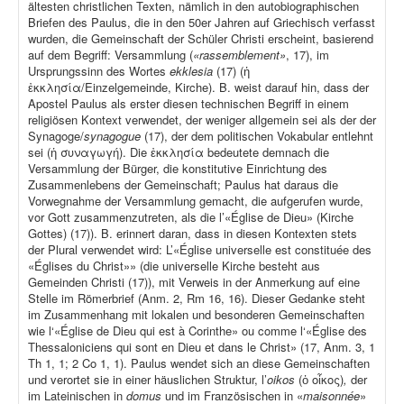
ältesten christlichen Texten, nämlich in den autobiographischen
Briefen des Paulus, die in den 50er Jahren auf Griechisch verfasst
wurden, die Gemeinschaft der Schüler Christi erscheint, basierend
auf dem Begriff: Versammlung (
«rassemblement»
, 17), im
Ursprungssinn des Wortes
ekklesia
(17) (ἡ
ἐκκλησία/Einzelgemeinde, Kirche). B. weist darauf hin, dass der
Apostel Paulus als erster diesen technischen Begriff in einem
religiösen Kontext verwendet, der weniger allgemein sei als der der
Synagoge/
synagogue
(17), der dem politischen Vokabular entlehnt
sei (ἡ συναγωγή). Die ἐκκλησία bedeutete demnach die
Versammlung der Bürger, die konstitutive Einrichtung des
Zusammenlebens der Gemeinschaft; Paulus hat daraus die
Vorwegnahme der Versammlung gemacht, die aufgerufen wurde,
vor Gott zusammenzutreten, als die l’«Église de Dieu» (Kirche
Gottes) (17)). B. erinnert daran, dass in diesen Kontexten stets
der Plural verwendet wird: L’«Église universelle est constituée des
«Églises du Christ»» (die universelle Kirche besteht aus
Gemeinden Christi (17)), mit Verweis in der Anmerkung auf eine
Stelle im Römerbrief (Anm. 2, Rm 16, 16). Dieser Gedanke steht
im Zusammenhang mit lokalen und besonderen Gemeinschaften
wie l‘«Église de Dieu qui est à Corinthe» ou comme l‘«Église des
Thessaloniciens qui sont en Dieu et dans le Christ» (17, Anm. 3, 1
Th 1, 1; 2 Co 1, 1). Paulus wendet sich an diese Gemeinschaften
und verortet sie in einer häuslichen Struktur, l’
oikos
(ὁ οἶκος)
,
der
im Lateinischen in
domus
und im Französischen in «
maisonnée
»