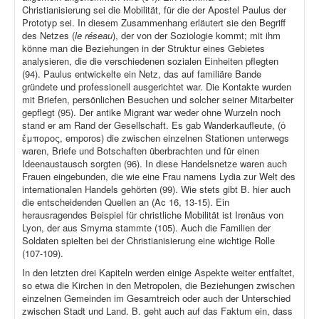
Christianisierung sei die Mobilität, für die der Apostel Paulus der
Prototyp sei. In diesem Zusammenhang erläutert sie den Begriff
des Netzes (
le réseau
), der von der Soziologie kommt; mit ihm
könne man die Beziehungen in der Struktur eines Gebietes
analysieren, die die verschiedenen sozialen Einheiten pflegten
(94). Paulus entwickelte ein Netz, das auf familiäre Bande
gründete und professionell ausgerichtet war. Die Kontakte wurden
mit Briefen, persönlichen Besuchen und solcher seiner Mitarbeiter
gepflegt (95). Der antike Migrant war weder ohne Wurzeln noch
stand er am Rand der Gesellschaft. Es gab Wanderkaufleute, (ὁ
ἔμπορος, emporos) die zwischen einzelnen Stationen unterwegs
waren, Briefe und Botschaften überbrachten und für einen
Ideenaustausch sorgten (96). In diese Handelsnetze waren auch
Frauen eingebunden, die wie eine Frau namens Lydia zur Welt des
internationalen Handels gehörten (99). Wie stets gibt B. hier auch
die entscheidenden Quellen an (Ac 16, 13-15). Ein
herausragendes Beispiel für christliche Mobilität ist Irenäus von
Lyon, der aus Smyrna stammte (105). Auch die Familien der
Soldaten spielten bei der Christianisierung eine wichtige Rolle
(107-109).
In den letzten drei Kapiteln werden einige Aspekte weiter entfaltet,
so etwa die Kirchen in den Metropolen, die Beziehungen zwischen
einzelnen Gemeinden im Gesamtreich oder auch der Unterschied
zwischen Stadt und Land. B. geht auch auf das Faktum ein, dass