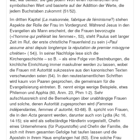
symbolischen Wert und basierte auf der Addition der Werte, die
jedem Buchstaben zukommt (51/52).
Im dritten Kapitel (
La maisonnée, fabrique de féminisme
?) stehen
Aspekte der Rolle der Frau im Vordergrund. Während Jesus in den
Evangelien als Mann erscheint, der die Frauen bevorzugte
(«
l’homme qui préférait les femmes»
, 53), steht Paulus seit langer
Zeit im Ruf, der erste christliche Frauenfeind zu sein («
Paul
assume ainsi depuis longtemps la réputation de premier misogyne
chrétien»
( 54)). In seiner Nachfolge lese sich die
Kirchengeschichte – so B. – als eine Folge von Bestrebungen, die
kirchliche Einrichtung immer maskuliner werden zu lassen, wobei
die Frauen mit Autorität sukzessive aus den kanonischen Texten
verschwunden seien (54). In den neutestamentlichen Schriften
wird kaum von Paaren gesprochen, die gemeinsam für die
Evangelisierung eintreten. B. nennt einige wenige Beispiele, etwa
Philemon und Apphia (60, Anm. 23, Phm 1-2). Sehr
aufschlussreich sind die Bemerkungen über unabhängige Frauen
und solche, denen Autorität zugesprochen wird (
Femmes
indépendantes, femmes d‘ autorité
, 63-68). B. spricht von Frauen,
die in den
Acta
genannt werden, darunter auch von Lydia (Ac 16,
14-15); sie wird als selbständige Händlerin vorgestellt, Chefin
eines Unternehmens (für Purpurstoffe) und Chefin der Familie, die
sich mit ihrem gesamten Gefolge hat taufen lassen und die
Aposteln in ihrem Haus empfangen hat (63). Eine solche Frau