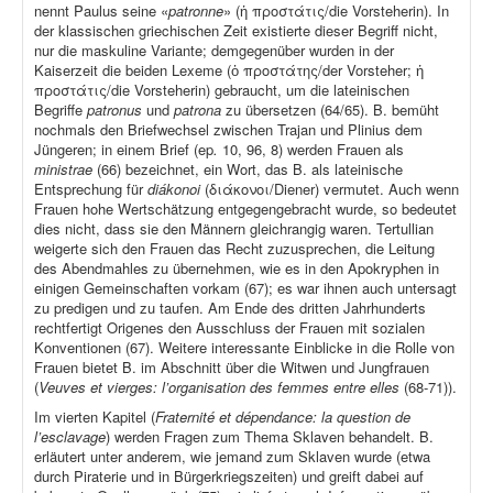
nennt Paulus seine «
patronne
» (ἡ προστάτις/die Vorsteherin). In
der klassischen griechischen Zeit existierte dieser Begriff nicht,
nur die maskuline Variante; demgegenüber wurden in der
Kaiserzeit die beiden Lexeme (ὁ προστάτης/der Vorsteher; ἡ
προστάτις/die Vorsteherin) gebraucht, um die lateinischen
Begriffe
patronus
und
patrona
zu übersetzen (64/65). B. bemüht
nochmals den Briefwechsel zwischen Trajan und Plinius dem
Jüngeren; in einem Brief (ep
.
10, 96, 8) werden Frauen als
ministrae
(66) bezeichnet, ein Wort, das B. als lateinische
Entsprechung für
diákonoi
(διάκονοι/Diener) vermutet. Auch wenn
Frauen hohe Wertschätzung entgegengebracht wurde, so bedeutet
dies nicht, dass sie den Männern gleichrangig waren. Tertullian
weigerte sich den Frauen das Recht zuzusprechen, die Leitung
des Abendmahles zu übernehmen, wie es in den Apokryphen in
einigen Gemeinschaften vorkam (67); es war ihnen auch untersagt
zu predigen und zu taufen. Am Ende des dritten Jahrhunderts
rechtfertigt Origenes den Ausschluss der Frauen mit sozialen
Konventionen (67). Weitere interessante Einblicke in die Rolle von
Frauen bietet B. im Abschnitt über die Witwen und Jungfrauen
(
Veuves et vierges: l’organisation des femmes entre elles
(68-71)).
Im vierten Kapitel (
Fraternité et dépendance: la question de
l’esclavage
) werden Fragen zum Thema Sklaven behandelt. B.
erläutert unter anderem, wie jemand zum Sklaven wurde (etwa
durch Piraterie und in Bürgerkriegszeiten) und greift dabei auf