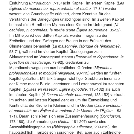
Einführung (
Introduction,
7-15
)
acht Kapitel. Im ersten Kapitel (
Les
Églises de maisonnée: représentation et réalité,
17-34) werden
wesentliche Grundbegriffe erläutert, deren Kenntnis für das
Verständnis der Darlegungen unabdingbar sind. Im zweiten Kapitel
befasst sich B. mit dem Mythos einer Kirche im Untergrund (
Ni
cachées, ni confinées: le mythe d’une Église souterraine
, 35-52).
Im Mittelpunkt des dritten Kapitels werden Fragen zu den
Freiheiten und den Zwängen der Frauen in der Frühzeit des
Christentums behandelt (
La maisonnée, fabrique de féminisme
?,
53-71), während im vierten Kapitel Überlegungen zum
Sklavenstand im Vordergrund stehen (
Fraternité et dépendance: la
question de l’esclavage
, 73-92). Gedanken zu
Migrationsbewegungen aus beruflichen Gründen (
Migrations
professionnelles et mobilité religieuse,
93-113) werden im fünften
Kapitel geäußert. Mit Erklärungen wichtiger Strukturen innerhalb
der Kirche macht B. die Leserinnen und Leser sowohl im sechsten
Kapitel (
Églises en réseaux, Église synodale
, 115-132) als auch
im siebten Kapitel (
À l’heure du choix personnel
, 133-152) vertraut.
Im achten und letzten Kapitel geht es um die Entwicklung und
Kontinuität der Kirche im Kleinen und im Großen (
Entre évolution
et continuité: de l’Église à la maison à la Maison de l’Église
, 153-
171). Daran schließen sich eine Zusammenfassung (
Conclusion
,
173-180), die Anmerkungen (
Notes
, 181-207) sowie eine
Auswahlbibliographie an (
Bibliographie sélective
, 209-219), die
hauptsächlich Französisch sprachige Titel, aber auch zahlreiche