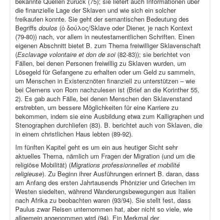
bekannte Quellen zurück (75); sie liefert auch Informationen über
die finanzielle Lage der Sklaven und wie sich ein solcher
freikaufen konnte. Sie geht der semantischen Bedeutung des
Begriffs
doulos
(ὁ δούλος/Sklave oder Diener, je nach Kontext
(79-80)) nach, vor allem in neutestamentlichen Schriften. Einen
eigenen Abschnitt bietet B. zum Thema freiwilliger Sklavenschaft
(
Esclavage volontaire et don de soi
(82-83)); sie berichtet von
Fällen, bei denen Personen freiwillig zu Sklaven wurden, um
Lösegeld für Gefangene zu erhalten oder um Geld zu sammeln,
um Menschen in Existenznöten finanziell zu unterstützen – wie
bei Clemens von Rom nachzulesen ist (Brief an die Korinther 55,
2). Es gab auch Fälle, bei denen Menschen den Sklavenstand
erstrebten, um bessere Möglichkeiten für eine Karriere zu
bekommen, indem sie eine Ausbildung etwa zum Kalligraphen und
Stenographen durchliefen (83). B. berichtet auch von Sklaven, die
in einem christlichen Haus lebten (89-92).
Im fünften Kapitel geht es um ein aus heutiger Sicht sehr
aktuelles Thema, nämlich um Fragen der Migration (und um die
religiöse Mobilität) (
Migrations professionnelles et mobilité
religieuse
). Zu Beginn ihrer Ausführungen erinnert B. daran, dass
am Anfang des ersten Jahrtausends Phönizier und Griechen im
Westen siedelten, während Wanderungsbewegungen aus Italien
nach Afrika zu beobachten waren (93/94). Sie stellt fest, dass
Paulus zwar Reisen unternommen hat, aber nicht so viele, wie
allgemein angenommen wird (94). Ein Merkmal der