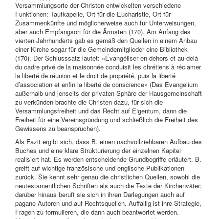
Versammlungsorte der Christen entwickelten verschiedene
Funktionen: Taufkapelle, Ort für die Eucharistie, Ort für
Zusammenkünfte und möglicherweise auch für Unterweisungen,
aber auch Empfangsort für die Ärmsten (170). Am Anfang des
vierten Jahrhunderts gab es gemäß den Quellen in einem Anbau
einer Kirche sogar für die Gemeindemitglieder eine Bibliothek
(170). Der Schlusssatz lautet: «Évangéliser en dehors et au-delà
du cadre privé de la maisonnée conduisit les chrétiens à réclamer
la liberté de réunion et le droit de propriété, puis la liberté
d’association et enfin la liberté de conscience» (Das Evangelium
außerhalb und jenseits der privaten Sphäre der Hausgemeinschaft
zu verkünden brachte die Christen dazu, für sich die
Versammlungsfreiheit und das Recht auf Eigentum, dann die
Freiheit für eine Vereinsgründung und schließlich die Freiheit des
Gewissens zu beanspruchen).
Als Fazit ergibt sich, dass B. einen nachvollziehbaren Aufbau des
Buches und eine klare Strukturierung der einzelnen Kapitel
realisiert hat. Es werden entscheidende Grundbegriffe erläutert. B.
greift auf wichtige französische und englische Publikationen
zurück. Sie kennt sehr genau die christlichen Quellen, sowohl die
neutestamentlichen Schriften als auch die Texte der Kirchenväter;
darüber hinaus beruft sie sich in ihren Darlegungen auch auf
pagane Autoren und auf Rechtsquellen. Auffällig ist ihre Strategie,
Fragen zu formulieren, die dann auch beantwortet werden.