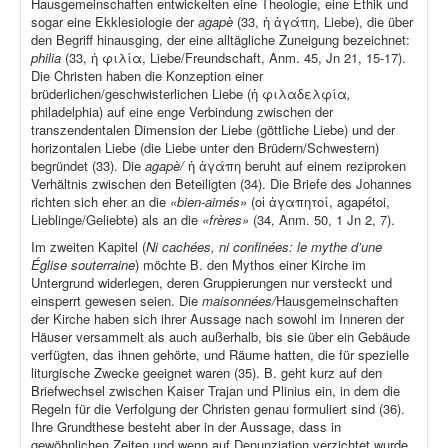
Hausgemeinschaften entwickelten eine Theologie, eine Ethik und
sogar eine Ekklesiologie der
agapè
(33, ἡ ἀγάπη, Liebe), die über
den Begriff hinausging, der eine alltägliche Zuneigung bezeichnet:
philia
(33, ἡ φιλία, Liebe/Freundschaft, Anm. 45, Jn 21, 15-17).
Die Christen haben die Konzeption einer
brüderlichen/geschwisterlichen Liebe (ἡ φιλαδελφία
,
philadelphia) auf eine enge Verbindung zwischen der
transzendentalen Dimension der Liebe (göttliche Liebe) und der
horizontalen Liebe (die Liebe unter den Brüdern/Schwestern)
begründet (33). Die
agapè/
ἡ ἀγάπη beruht auf einem reziproken
Verhältnis zwischen den Beteiligten (34). Die Briefe des Johannes
richten sich eher an die
«bien-aimés»
(οἱ ἀγαπητοί, agapétoi,
Lieblinge/Geliebte) als an die
«frères»
(34, Anm. 50, 1 Jn 2, 7).
Im zweiten Kapitel (
Ni cachées, ni confinées: le mythe d’une
Église souterraine
) möchte B. den Mythos einer Kirche im
Untergrund widerlegen, deren Gruppierungen nur versteckt und
einsperrt gewesen seien. Die
maisonnées/
Hausgemeinschaften
der Kirche haben sich ihrer Aussage nach sowohl im Inneren der
Häuser versammelt als auch außerhalb, bis sie über ein Gebäude
verfügten, das ihnen gehörte, und Räume hatten, die für spezielle
liturgische Zwecke geeignet waren (35). B. geht kurz auf den
Briefwechsel zwischen Kaiser Trajan und Plinius ein, in dem die
Regeln für die Verfolgung der Christen genau formuliert sind (36).
Ihre Grundthese besteht aber in der Aussage, dass in
gewöhnlichen Zeiten und wenn auf Denunziation verzichtet wurde