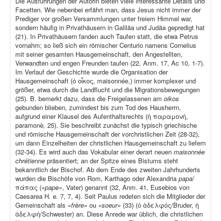
Die Ausführungen der Autorin bieten viele interessante Details und
Facetten. Wie nebenbei erfährt man, dass Jesus nicht immer der
Prediger vor großen Versammlungen unter freiem Himmel war,
sondern häufig in Privathäusern in Galiläa und Judäa gepredigt hat
(21). In Privathäusern fanden auch Taufen statt, die etwa Petrus
vornahm; so ließ sich ein römischer Centurio namens Cornelius
mit seiner gesamten Hausgemeinschaft, den Angestellten,
Verwandten und engen Freunden taufen (22, Anm. 17, Ac 10, 1-7).
Im Verlauf der Geschichte wurde die Organisation der
Hausgemeinschaft (ὁ οἶκος, maisonnée,) immer komplexer und
größer, etwa durch die Landflucht und die Migrationsbewegungen
(25). B. bemerkt dazu, dass die Freigelassenen am
oikos
gebunden blieben, zumindest bis zum Tod des Hausherrn,
aufgrund einer Klausel des Aufenthaltsrechts (ἡ παραμονή,
paramonè
,
25). Sie beschreibt zunächst die typisch griechische
und römische Hausgemeinschaft der vorchristlichen Zeit (28-32),
um dann Einzelheiten der christlichen Hausgemeinschaft zu liefern
(32-34). Es wird auch das Vokabular einer derart neuen
maisonnée
chrétienne
präsentiert; an der Spitze eines Bistums steht
bekanntlich der Bischof. Ab dem Ende des zweiten Jahrhunderts
wurden die Bischöfe von Rom, Karthago oder Alexandria
papa
/
πάπας (
«pape»
, Vater) genannt (32, Anm. 41, Eusebios von
Caesarea H
.
e
.
7, 7, 4). Seit Paulus redeten sich die Mitglieder der
Gemeinschaft als
«frère»
ou
«soeur»
(33) (ὁ ἀδελφός/Bruder, ἡ
ἀδελφή/Schwester) an. Diese Anrede war üblich, die christlichen