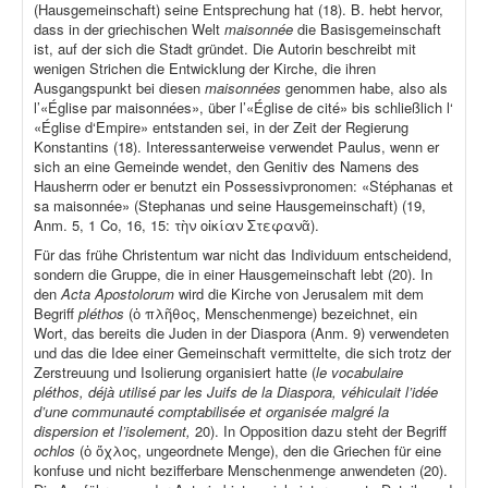
(Hausgemeinschaft) seine Entsprechung hat (18). B. hebt hervor,
dass in der griechischen Welt
maisonnée
die Basisgemeinschaft
ist, auf der sich die Stadt gründet. Die Autorin beschreibt mit
wenigen Strichen die Entwicklung der Kirche, die ihren
Ausgangspunkt bei diesen
maisonnées
genommen habe, also als
l’«Église par maisonnées», über l’«Église de cité» bis schließlich l‘
«Église d‘Empire» entstanden sei, in der Zeit der Regierung
Konstantins (18). Interessanterweise verwendet Paulus, wenn er
sich an eine Gemeinde wendet, den Genitiv des Namens des
Hausherrn oder er benutzt ein Possessivpronomen: «Stéphanas et
sa maisonnée» (Stephanas und seine Hausgemeinschaft) (19,
Anm. 5, 1 Co, 16, 15: τὴν οἰκίαν Στεφανᾶ).
Für das frühe Christentum war nicht das Individuum entscheidend,
sondern die Gruppe, die in einer Hausgemeinschaft lebt (20). In
den
Acta Apostolorum
wird die Kirche von Jerusalem mit dem
Begriff
pléthos
(ὁ πλῆθος, Menschenmenge) bezeichnet, ein
Wort, das bereits die Juden in der Diaspora (Anm. 9) verwendeten
und das die Idee einer Gemeinschaft vermittelte, die sich trotz der
Zerstreuung und Isolierung organisiert hatte (
le vocabulaire
pléthos, déjà utilisé par les Juifs de la Diaspora, véhiculait l’idée
d’une communauté comptabilisée et organisée malgré la
dispersion et l’isolement,
20). In Opposition dazu steht der Begriff
ochlos
(ὁ ὄχλος, ungeordnete Menge), den die Griechen für eine
konfuse und nicht bezifferbare Menschenmenge anwendeten (20).