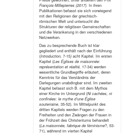
François-Millepierres (2017).
In ihren
Publikationen befasst sie sich vorwiegend
mit den Religionen der griechisch-
römischen Welt und untersucht die
Strukturen der religiösen Gemeinschaften
und die Verankerung in den verschiedenen
Netzwerken.
Das zu besprechende Buch ist klar
gegliedert und enthält nach der Einführung
(
Introduction,
7-15
)
acht Kapitel. Im ersten
Kapitel (
Les Églises de maisonnée:
représentation et réalité,
17-34) werden
wesentliche Grundbegriffe erläutert, deren
Kenntnis für das Verständnis der
Darlegungen unabdingbar sind. Im zweiten
Kapitel befasst sich B. mit dem Mythos
einer Kirche im Untergrund (
Ni cachées, ni
confinées: le mythe d’une Église
souterraine
, 35-52). Im Mittelpunkt des
dritten Kapitels werden Fragen zu den
Freiheiten und den Zwängen der Frauen in
der Frühzeit des Christentums behandelt
(
La maisonnée, fabrique de féminisme
?, 53-
71), während im vierten Kapitel