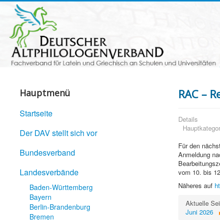
RAC – R
Hauptmenü
Startseite
Details
Hauptkategor
Der DAV stellt sich vor
Für den nächst
Bundesverband
Anmeldung nac
Bearbeitungsze
Landesverbände
vom 10. bis 12
Näheres auf
h
Baden-Württemberg
Bayern
Aktuelle Se
Berlin-Brandenburg
Juni 2026
Bremen