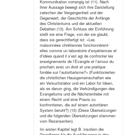
Kommunikation vorrangig ist (11). Nach
ihrer Aussage bewegt sich ihre Darstellung
zwischen der Vergangenheit und der
Gegenwart, der Geschichte der Anfänge
des Christentums und der aktuellen
Debatten (13). Am Schluss der Einführung
stellt sie eine Frage, von der sie glaubt,
dass sie gerechtfertigt ist: «Les
maisonnées chrétiennes fonctionnèrent-
elles comme un laboratoire d’expériences et
d’idées quand il s’est agi de confronter les
enseignements de l’Évangile et l’amour du
prochain avec un droit et une pratique
fondée sur l’autoritarisme?» (Funktionierten
die christlichen Hausgemeinschaften wie
ein Versuchslabor und ein Labor für Ideen,
als es darum ging, die Verkündigungen des
Evangeliums und die Nächstenliebe mit
einem Recht und eine Praxis zu
konfrontieren, die auf einem autoritären
System beruht?) (15) (Diese Übersetzungen
und die folgenden Übersetzungen stammen
vom Rezensenten).
Im ersten Kapitel legt B. insofern die
Grundlagen für die Ausführungen in den