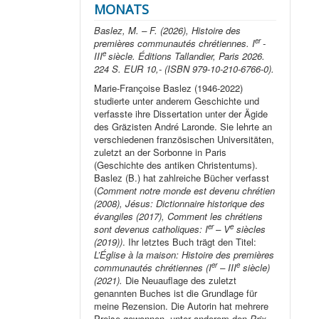
MONATS
Baslez, M. – F. (2026), Histoire des
er
premières communautés chrétiennes. I
-
e
III
siècle. Éditions Tallandier, Paris 2026.
224 S. EUR 10,- (ISBN 979-10-210-6766-0).
Marie-Françoise Baslez (1946-2022)
studierte unter anderem Geschichte und
verfasste ihre Dissertation unter der Ägide
des Gräzisten André Laronde. Sie lehrte an
verschiedenen französischen Universitäten,
zuletzt an der Sorbonne in Paris
(Geschichte des antiken Christentums).
Baslez (B.) hat zahlreiche Bücher verfasst
(
Comment notre monde est devenu chrétien
(2008), Jésus: Dictionnaire historique des
évangiles (2017), Comment les chrétiens
er
e
sont devenus catholiques: I
– V
siècles
(2019))
. Ihr letztes Buch trägt den Titel:
L’Église à la maison: Histoire des premières
er
e
communautés chrétiennes (I
– III
siècle)
(2021).
Die Neuauflage des zuletzt
genannten Buches ist die Grundlage für
meine Rezension. Die Autorin hat mehrere
Preise gewonnen, unter anderem den
Prix