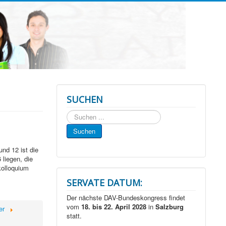
SUCHEN
Suchen
...
Suchen
nd 12 ist die
liegen, die
kolloquium
SERVATE DATUM:
Der nächste DAV-Bundeskongress findet
vom
18. bis 22. April 2028
in
Salzburg
er
statt.