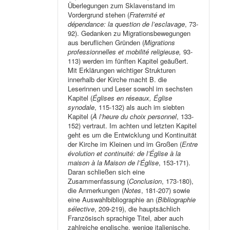
Überlegungen zum Sklavenstand im
Vordergrund stehen (
Fraternité et
dépendance: la question de l’esclavage
, 73-
92). Gedanken zu Migrationsbewegungen
aus beruflichen Gründen (
Migrations
professionnelles et mobilité religieuse,
93-
113) werden im fünften Kapitel geäußert.
Mit Erklärungen wichtiger Strukturen
innerhalb der Kirche macht B. die
Leserinnen und Leser sowohl im sechsten
Kapitel (
Églises en réseaux, Église
synodale
, 115-132) als auch im siebten
Kapitel (
À l’heure du choix personnel
, 133-
152) vertraut. Im achten und letzten Kapitel
geht es um die Entwicklung und Kontinuität
der Kirche im Kleinen und im Großen (
Entre
évolution et continuité: de l’Église à la
maison à la Maison de l’Église
, 153-171).
Daran schließen sich eine
Zusammenfassung (
Conclusion
, 173-180),
die Anmerkungen (
Notes
, 181-207) sowie
eine Auswahlbibliographie an (
Bibliographie
sélective
, 209-219), die hauptsächlich
Französisch sprachige Titel, aber auch
zahlreiche englische, wenige italienische,