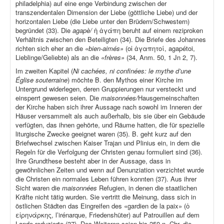
philadelphia) auf eine enge Verbindung zwischen der
transzendentalen Dimension der Liebe (göttliche Liebe) und der
horizontalen Liebe (die Liebe unter den Brüdern/Schwestern)
begründet (33). Die
agapè/
ἡ ἀγάπη beruht auf einem reziproken
Verhältnis zwischen den Beteiligten (34). Die Briefe des Johannes
richten sich eher an die
«bien-aimés»
(οἱ ἀγαπητοί, agapétoi,
Lieblinge/Geliebte) als an die
«frères»
(34, Anm. 50, 1 Jn 2, 7).
Im zweiten Kapitel (
Ni cachées, ni confinées: le mythe d’une
Église souterraine
) möchte B. den Mythos einer Kirche im
Untergrund widerlegen, deren Gruppierungen nur versteckt und
einsperrt gewesen seien. Die
maisonnées/
Hausgemeinschaften
der Kirche haben sich ihrer Aussage nach sowohl im Inneren der
Häuser versammelt als auch außerhalb, bis sie über ein Gebäude
verfügten, das ihnen gehörte, und Räume hatten, die für spezielle
liturgische Zwecke geeignet waren (35). B. geht kurz auf den
Briefwechsel zwischen Kaiser Trajan und Plinius ein, in dem die
Regeln für die Verfolgung der Christen genau formuliert sind (36).
Ihre Grundthese besteht aber in der Aussage, dass in
gewöhnlichen Zeiten und wenn auf Denunziation verzichtet wurde
die Christen ein normales Leben führen konnten (37). Aus ihrer
Sicht waren die
maisonnées
Refugien, in denen die staatlichen
Kräfte nicht tätig wurden. Sie vertritt die Meinung, dass sich in
östlichen Städten das Eingreifen des «gardien de la paix» (ὁ
εἰρηνάρκης, l’irénarque, Friedenshüter) auf Patrouillen auf dem
Lande reduzierte (37). Des Weiteren seien bis 250 n. Chr. die