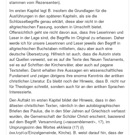
stammen vom Rezensenten).
Im ersten Kapitel legt B. insofern die Grundlagen für die
Ausführungen in den späteren Kapiteln, als sie die
Schlüsselbegriffe genau erklärt, diese aber nicht in der
altgriechischen Fassung, sondern in Umschrift bietet.
Offensichtlich geht sie nicht davon aus, dass ihre Leserinnen und
Leser in der Lage sind, die Begriffe im Original zu erfassen. Daher
werde ich für unsere Leserinnen und Leser jeweils den Begriff in
altgriechischen Buchstaben mitliefern, dazu aber auch eine
deutsche Übersetzung. Hilfreich ist auch, dass die Autorin stets
auf Quellen verweist, sei es auf die Texte des Neuen Testaments,
sei es auf Schriften der Kirchenväter, aber auch auf pagane
Textstellen. Damit erhalten ihre Aussagen ein wissenschaftliches
Fundament und zeigen übrigens ihre enorme Kenntnis der antiken
christlichen Literatur. Es bleibt noch der Hinweis, dass B. nicht nur
für Theologen schreibt, sondern auch für an den antiken Sprachen
Interessierte.
Den Auftakt im ersten Kapitel bildet der Hinweis, dass in den
ältesten christlichen Texten, nämlich in den autobiographischen
Briefen des Paulus, die in den 50er Jahren auf Griechisch verfasst
wurden, die Gemeinschaft der Schüler Christi erscheint, basierend
auf dem Begriff: Versammlung (
«rassemblement»
, 17), im
Ursprungssinn des Wortes
ekklesia
(17) (ἡ
ἐκκλησία/Einzelgemeinde, Kirche). B. weist darauf hin, dass der