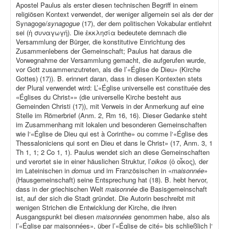
Apostel Paulus als erster diesen technischen Begriff in einem
religiösen Kontext verwendet, der weniger allgemein sei als der der
Synagoge/
synagogue
(17), der dem politischen Vokabular entlehnt
sei (ἡ συναγωγή). Die ἐκκλησία bedeutete demnach die
Versammlung der Bürger, die konstitutive Einrichtung des
Zusammenlebens der Gemeinschaft; Paulus hat daraus die
Vorwegnahme der Versammlung gemacht, die aufgerufen wurde,
vor Gott zusammenzutreten, als die l’«Église de Dieu» (Kirche
Gottes) (17)). B. erinnert daran, dass in diesen Kontexten stets
der Plural verwendet wird: L’«Église universelle est constituée des
«Églises du Christ»» (die universelle Kirche besteht aus
Gemeinden Christi (17)), mit Verweis in der Anmerkung auf eine
Stelle im Römerbrief (Anm. 2, Rm 16, 16). Dieser Gedanke steht
im Zusammenhang mit lokalen und besonderen Gemeinschaften
wie l‘«Église de Dieu qui est à Corinthe» ou comme l‘«Église des
Thessaloniciens qui sont en Dieu et dans le Christ» (17, Anm. 3, 1
Th 1, 1; 2 Co 1, 1). Paulus wendet sich an diese Gemeinschaften
und verortet sie in einer häuslichen Struktur, l’
oikos
(ὁ οἶκος)
,
der
im Lateinischen in
domus
und im Französischen in «
maisonnée
»
(Hausgemeinschaft) seine Entsprechung hat (18). B. hebt hervor,
dass in der griechischen Welt
maisonnée
die Basisgemeinschaft
ist, auf der sich die Stadt gründet. Die Autorin beschreibt mit
wenigen Strichen die Entwicklung der Kirche, die ihren
Ausgangspunkt bei diesen
maisonnées
genommen habe, also als
l’«Église par maisonnées», über l’«Église de cité» bis schließlich l‘