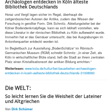
Archäologen entdecken in Köln älteste
Bibliothek Deutschlands
Horaz und Vergil lagen sicher im Regal, überhaupt die
zeitgenössischen Autoren der Antike, zudem das Wissen der
Forschung in gerollter Form. Dirk Schmitz, Abteilungsleiter bei der
Kölner Bodendenkmalpflege, kann es sich lebhaft vorstellen, wie
diese Literatur in der römischen Bibliothek zu Köln aufbewahrt wurde.
Immerhin hat er das Gemäuer untersucht, das bei Ausgrabungen im
Antoniterquartier entdeckt worden ist.
Im Begleitbuch zur Ausstellung „BodenSchätze“ im Römisch-
Germanischen Museum (RGM) schreibt Schmitz: „In einer Zeit, als
Köln in wirtschaftlicher Blüte stand, ließ die Stadt an ihrem zentralen
Platz einen Kristallisationsort der antiken Bildung errichten.“
Weiterlesen:
www.ksta.de/kultur/bei-bauarbeiten-archaeologen-
entdecken-in-koeln-aelteste-bibliothek-deutschlands-31008560
Die WELT:
So leicht lernen Sie die Weisheit der Lateiner
und Altgriechen
Von
Dirk Schümer