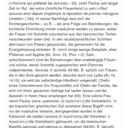
(«
l’homme qui préférait les femmes»
, 53), steht Paulus seit langer
Zeit im Ruf, der erste christliche Frauenfeind zu sein («
Paul
assume ainsi depuis longtemps la réputation de premier misogyne
chrétien»
( 54)). In seiner Nachfolge lese sich die
Kirchengeschichte – so B. – als eine Folge von Bestrebungen, die
kirchliche Einrichtung immer maskuliner werden zu lassen, wobei
die Frauen mit Autorität sukzessive aus den kanonischen Texten
verschwunden seien (54). In den neutestamentlichen Schriften
wird kaum von Paaren gesprochen, die gemeinsam für die
Evangelisierung eintreten. B. nennt einige wenige Beispiele, etwa
Philemon und Apphia (60, Anm. 23, Phm 1-2). Sehr
aufschlussreich sind die Bemerkungen über unabhängige Frauen
und solche, denen Autorität zugesprochen wird (
Femmes
indépendantes, femmes d‘ autorité
, 63-68). B. spricht von Frauen,
die in den
Acta
genannt werden, darunter auch von Lydia (Ac 16,
14-15); sie wird als selbständige Händlerin vorgestellt, Chefin
eines Unternehmens (für Purpurstoffe) und Chefin der Familie, die
sich mit ihrem gesamten Gefolge hat taufen lassen und die
Aposteln in ihrem Haus empfangen hat (63). Eine solche Frau
nennt Paulus seine «
patronne
» (ἡ προστάτις/die Vorsteherin). In
der klassischen griechischen Zeit existierte dieser Begriff nicht,
nur die maskuline Variante; demgegenüber wurden in der
Kaiserzeit die beiden Lexeme (ὁ προστάτης/der Vorsteher; ἡ
προστάτις/die Vorsteherin) gebraucht, um die lateinischen
Begriffe
patronus
und
patrona
zu übersetzen (64/65). B. bemüht