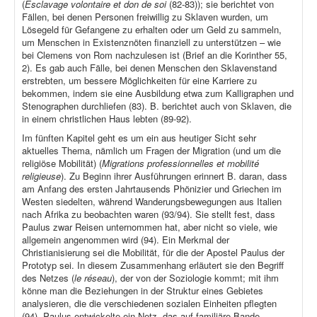
(
Esclavage volontaire et don de soi
(82-83)); sie berichtet von
Fällen, bei denen Personen freiwillig zu Sklaven wurden, um
Lösegeld für Gefangene zu erhalten oder um Geld zu sammeln,
um Menschen in Existenznöten finanziell zu unterstützen – wie
bei Clemens von Rom nachzulesen ist (Brief an die Korinther 55,
2). Es gab auch Fälle, bei denen Menschen den Sklavenstand
erstrebten, um bessere Möglichkeiten für eine Karriere zu
bekommen, indem sie eine Ausbildung etwa zum Kalligraphen und
Stenographen durchliefen (83). B. berichtet auch von Sklaven, die
in einem christlichen Haus lebten (89-92).
Im fünften Kapitel geht es um ein aus heutiger Sicht sehr
aktuelles Thema, nämlich um Fragen der Migration (und um die
religiöse Mobilität) (
Migrations professionnelles et mobilité
religieuse
). Zu Beginn ihrer Ausführungen erinnert B. daran, dass
am Anfang des ersten Jahrtausends Phönizier und Griechen im
Westen siedelten, während Wanderungsbewegungen aus Italien
nach Afrika zu beobachten waren (93/94). Sie stellt fest, dass
Paulus zwar Reisen unternommen hat, aber nicht so viele, wie
allgemein angenommen wird (94). Ein Merkmal der
Christianisierung sei die Mobilität, für die der Apostel Paulus der
Prototyp sei. In diesem Zusammenhang erläutert sie den Begriff
des Netzes (
le réseau
), der von der Soziologie kommt; mit ihm
könne man die Beziehungen in der Struktur eines Gebietes
analysieren, die die verschiedenen sozialen Einheiten pflegten
(94). Paulus entwickelte ein Netz, das auf familiäre Bande