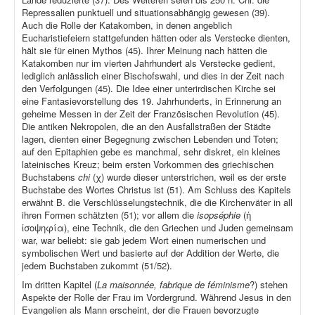
Repressalien punktuell und situationsabhängig gewesen (39).
Auch die Rolle der Katakomben, in denen angeblich
Eucharistiefeiern stattgefunden hätten oder als Verstecke dienten,
hält sie für einen Mythos (45). Ihrer Meinung nach hätten die
Katakomben nur im vierten Jahrhundert als Verstecke gedient,
lediglich anlässlich einer Bischofswahl, und dies in der Zeit nach
den Verfolgungen (45). Die Idee einer unterirdischen Kirche sei
eine Fantasievorstellung des 19. Jahrhunderts, in Erinnerung an
geheime Messen in der Zeit der Französischen Revolution (45).
Die antiken Nekropolen, die an den Ausfallstraßen der Städte
lagen, dienten einer Begegnung zwischen Lebenden und Toten;
auf den Epitaphien gebe es manchmal, sehr diskret, ein kleines
lateinisches Kreuz; beim ersten Vorkommen des griechischen
Buchstabens
chi
(χ) wurde dieser unterstrichen, weil es der erste
Buchstabe des Wortes Christus ist (51). Am Schluss des Kapitels
erwähnt B. die Verschlüsselungstechnik, die die Kirchenväter in all
ihren Formen schätzten (51); vor allem die
isopséphie
(ἡ
ἰσοψηφία), eine Technik, die den Griechen und Juden gemeinsam
war, war beliebt: sie gab jedem Wort einen numerischen und
symbolischen Wert und basierte auf der Addition der Werte, die
jedem Buchstaben zukommt (51/52).
Im dritten Kapitel (
La maisonnée, fabrique de féminisme
?) stehen
Aspekte der Rolle der Frau im Vordergrund. Während Jesus in den
Evangelien als Mann erscheint, der die Frauen bevorzugte