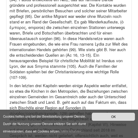
gründete und professionell ausgerichtet war. Die Kontakte wurden
mit Briefen, persönlichen Besuchen und solcher seiner Mitarbeiter
gepflegt (95). Der antike Migrant war weder ohne Wurzeln noch
stand er am Rand der Gesellschaft. Es gab Wanderkaufleute, (ὁ
ἔμπορος, emporos) die zwischen einzelnen Stationen unterwegs
waren, Briefe und Botschaften überbrachten und für einen
Ideenaustausch sorgten (96). In diese Handelsnetze waren auch
Frauen eingebunden, die wie eine Frau namens Lydia zur Welt des
internationalen Handels gehörten (99). Wie stets gibt B. hier auch
die entscheidenden Quellen an (Ac 16, 13-15). Ein
herausragendes Beispiel für christliche Mobilität ist Irenäus von
Lyon, der aus Smyrna stammte (105). Auch die Familien der
Soldaten spielten bei der Christianisierung eine wichtige Rolle
(107-109).
In den letzten drei Kapiteln werden einige Aspekte weiter entfaltet,
so etwa die Kirchen in den Metropolen, die Beziehungen zwischen
einzelnen Gemeinden im Gesamtreich oder auch der Unterschied
zwischen Stadt und Land. B. geht auch auf das Faktum ein, dass
sich Bischöfe einer Region auf Synoden (ἡ
σύνοδος/concilium/synode, 129) getroffen haben, um den
Cookies helfen uns bei der Bereitstellung unserer Dienste.
OK
einzelnen Kirchengemeinden die Möglichkeit einzuräumen, effektiv
Durch die Nutzung unserer Dienste erklären Sie sich damit
an notwendigen Beschlüssen teilzunehmen (Kapitel VI). Hinweise
auf den synodalen Weg, wie er in Deutschland seit 2018 im
einverstanden, dass wir Cookies setzen.
Mehr erfahren...
Gespräch ist, werden nicht geliefert, offensichtlich auch, weil es