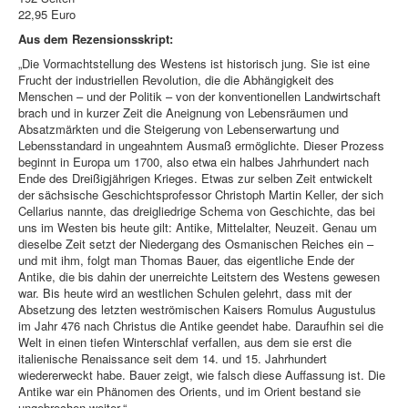
22,95 Euro
Aus dem Rezensionsskript:
„Die Vormachtstellung des Westens ist historisch jung. Sie ist eine
Frucht der industriellen Revolution, die die Abhängigkeit des
Menschen – und der Politik – von der konventionellen Landwirtschaft
brach und in kurzer Zeit die Aneignung von Lebensräumen und
Absatzmärkten und die Steigerung von Lebenserwartung und
Lebensstandard in ungeahntem Ausmaß ermöglichte. Dieser Prozess
beginnt in Europa um 1700, also etwa ein halbes Jahrhundert nach
Ende des Dreißigjährigen Krieges. Etwas zur selben Zeit entwickelt
der sächsische Geschichtsprofessor Christoph Martin Keller, der sich
Cellarius nannte, das dreigliedrige Schema von Geschichte, das bei
uns im Westen bis heute gilt: Antike, Mittelalter, Neuzeit. Genau um
dieselbe Zeit setzt der Niedergang des Osmanischen Reiches ein –
und mit ihm, folgt man Thomas Bauer, das eigentliche Ende der
Antike, die bis dahin der unerreichte Leitstern des Westens gewesen
war. Bis heute wird an westlichen Schulen gelehrt, dass mit der
Absetzung des letzten weströmischen Kaisers Romulus Augustulus
im Jahr 476 nach Christus die Antike geendet habe. Daraufhin sei die
Welt in einen tiefen Winterschlaf verfallen, aus dem sie erst die
italienische Renaissance seit dem 14. und 15. Jahrhundert
wiedererweckt habe. Bauer zeigt, wie falsch diese Auffassung ist. Die
Antike war ein Phänomen des Orients, und im Orient bestand sie
ungebrochen weiter.“ …