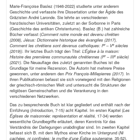
Marie-Françoise Baslez (1946-2022) studierte unter anderem
Geschichte und verfasste ihre Dissertation unter der Ägide des
Gräzisten André Laronde. Sie lehrte an verschiedenen
französischen Universitäten, zuletzt an der Sorbonne in Paris
(Geschichte des antiken Christentums). Baslez (B.) hat zahlreiche
Bücher verfasst (
Comment notre monde est devenu chrétien
(2008), Jésus: Dictionnaire historique des évangiles (2017),
er
e
Comment les chrétiens sont devenus catholiques: I
– V
siècles
(2019))
. Ihr letztes Buch trägt den Titel:
L’Église à la maison:
er
e
Histoire des premières communautés chrétiennes (I
– III
siècle)
(2021).
Die Neuauflage des zuletzt genannten Buches ist die
Grundlage für meine Rezension. Die Autorin hat mehrere Preise
gewonnen, unter anderem den
Prix François-Millepierres (2017).
In
ihren Publikationen befasst sie sich vorwiegend mit den Religionen
der griechisch-römischen Welt und untersucht die Strukturen der
religiösen Gemeinschaften und die Verankerung in den
verschiedenen Netzwerken.
Das zu besprechende Buch ist klar gegliedert und enthält nach der
Einführung (
Introduction,
7-15
)
acht Kapitel. Im ersten Kapitel (
Les
Églises de maisonnée: représentation et réalité,
17-34) werden
wesentliche Grundbegriffe erläutert, deren Kenntnis für das
Verständnis der Darlegungen unabdingbar sind. Im zweiten Kapitel
befasst sich B. mit dem Mythos einer Kirche im Untergrund (
Ni
cachées, ni confinées: le mythe d’une Église souterraine
, 35-52).