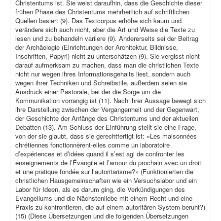
Christentums ist. Sie weist daraufhin, dass die Geschichte dieser
frühen Phase des Christentums mehrheitlich auf schriftlichen
Quellen basiert (9). Das Textcorpus erhöhe sich kaum und
verändere sich auch nicht, aber die Art und Weise die Texte zu
lesen und zu behandeln variiere (9). Andererseits sei der Beitrag
der Archäologie (Einrichtungen der Architektur, Bildnisse,
Inschriften, Papyri) nicht zu unterschätzen (9). Sie vergisst nicht
darauf aufmerksam zu machen, dass man die christlichen Texte
nicht nur wegen ihres Informationsgehalts liest, sondern auch
wegen ihrer Techniken und Schreibstile, außerdem seien sie
Ausdruck einer Pastorale, bei der die Sorge um die
Kommunikation vorrangig ist (11). Nach ihrer Aussage bewegt sich
ihre Darstellung zwischen der Vergangenheit und der Gegenwart,
der Geschichte der Anfänge des Christentums und der aktuellen
Debatten (13). Am Schluss der Einführung stellt sie eine Frage,
von der sie glaubt, dass sie gerechtfertigt ist: «Les maisonnées
chrétiennes fonctionnèrent-elles comme un laboratoire
d’expériences et d’idées quand il s’est agi de confronter les
enseignements de l’Évangile et l’amour du prochain avec un droit
et une pratique fondée sur l’autoritarisme?» (Funktionierten die
christlichen Hausgemeinschaften wie ein Versuchslabor und ein
Labor für Ideen, als es darum ging, die Verkündigungen des
Evangeliums und die Nächstenliebe mit einem Recht und eine
Praxis zu konfrontieren, die auf einem autoritären System beruht?)
(15) (Diese Übersetzungen und die folgenden Übersetzungen