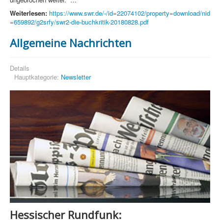
Weiterlesen:
https://www.swr.de/-/id=22074102/property=download/nid
=659892/g2srfy/swr2-die-buchkritik-20180828.pdf
Allgemeine Nachrichten
Details
Hauptkategorie:
Newsletter
Hessischer Rundfunk: