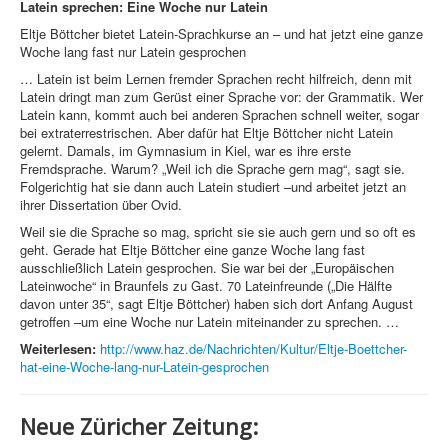
Latein sprechen:
Eine Woche nur Latein
Eltje Böttcher bietet Latein-Sprachkurse an – und hat jetzt eine ganze
Woche lang fast nur Latein gesprochen
… Latein ist beim Lernen fremder Sprachen recht hilfreich, denn mit
Latein dringt man zum Gerüst einer Sprache vor: der Grammatik. Wer
Latein kann, kommt auch bei anderen Sprachen schnell weiter, sogar
bei extraterrestrischen. Aber dafür hat Eltje Böttcher nicht Latein
gelernt. Damals, im Gymnasium in Kiel, war es ihre erste
Fremdsprache. Warum? „Weil ich die Sprache gern mag“, sagt sie.
Folgerichtig hat sie dann auch Latein studiert –und arbeitet jetzt an
ihrer Dissertation über Ovid.
Weil sie die Sprache so mag, spricht sie sie auch gern und so oft es
geht. Gerade hat Eltje Böttcher eine ganze Woche lang fast
ausschließlich Latein gesprochen. Sie war bei der „Europäischen
Lateinwoche“ in Braunfels zu Gast. 70 Lateinfreunde („Die Hälfte
davon unter 35“, sagt Eltje Böttcher) haben sich dort Anfang August
getroffen –um eine Woche nur Latein miteinander zu sprechen. …
Weiterlesen:
http://www.haz.de/Nachrichten/Kultur/Eltje-Boettcher-
hat-eine-Woche-lang-nur-Latein-gesprochen
Neue Züricher Zeitung: