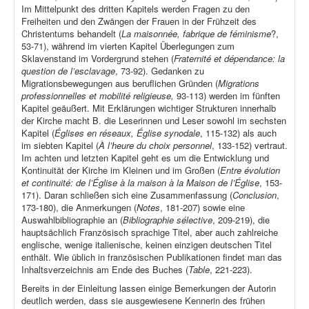
Im Mittelpunkt des dritten Kapitels werden Fragen zu den
Freiheiten und den Zwängen der Frauen in der Frühzeit des
Christentums behandelt (
La maisonnée, fabrique de féminisme
?,
53-71), während im vierten Kapitel Überlegungen zum
Sklavenstand im Vordergrund stehen (
Fraternité et dépendance: la
question de l’esclavage
, 73-92). Gedanken zu
Migrationsbewegungen aus beruflichen Gründen (
Migrations
professionnelles et mobilité religieuse,
93-113) werden im fünften
Kapitel geäußert. Mit Erklärungen wichtiger Strukturen innerhalb
der Kirche macht B. die Leserinnen und Leser sowohl im sechsten
Kapitel (
Églises en réseaux, Église synodale
, 115-132) als auch
im siebten Kapitel (
À l’heure du choix personnel
, 133-152) vertraut.
Im achten und letzten Kapitel geht es um die Entwicklung und
Kontinuität der Kirche im Kleinen und im Großen (
Entre évolution
et continuité: de l’Église à la maison à la Maison de l’Église
, 153-
171). Daran schließen sich eine Zusammenfassung (
Conclusion
,
173-180), die Anmerkungen (
Notes
, 181-207) sowie eine
Auswahlbibliographie an (
Bibliographie sélective
, 209-219), die
hauptsächlich Französisch sprachige Titel, aber auch zahlreiche
englische, wenige italienische, keinen einzigen deutschen Titel
enthält. Wie üblich in französischen Publikationen findet man das
Inhaltsverzeichnis am Ende des Buches (
Table
, 221-223).
Bereits in der Einleitung lassen einige Bemerkungen der Autorin
deutlich werden, dass sie ausgewiesene Kennerin des frühen