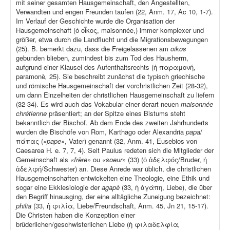
mit seiner gesamten Hausgemeinschaft, den Angestellten,
Verwandten und engen Freunden taufen (22, Anm. 17, Ac 10, 1-7).
Im Verlauf der Geschichte wurde die Organisation der
Hausgemeinschaft (ὁ οἶκος, maisonnée,) immer komplexer und
größer, etwa durch die Landflucht und die Migrationsbewegungen
(25). B. bemerkt dazu, dass die Freigelassenen am
oikos
gebunden blieben, zumindest bis zum Tod des Hausherrn,
aufgrund einer Klausel des Aufenthaltsrechts (ἡ παραμονή,
paramonè
,
25). Sie beschreibt zunächst die typisch griechische
und römische Hausgemeinschaft der vorchristlichen Zeit (28-32),
um dann Einzelheiten der christlichen Hausgemeinschaft zu liefern
(32-34). Es wird auch das Vokabular einer derart neuen
maisonnée
chrétienne
präsentiert; an der Spitze eines Bistums steht
bekanntlich der Bischof. Ab dem Ende des zweiten Jahrhunderts
wurden die Bischöfe von Rom, Karthago oder Alexandria
papa
/
πάπας (
«pape»
, Vater) genannt (32, Anm. 41, Eusebios von
Caesarea H
.
e
.
7, 7, 4). Seit Paulus redeten sich die Mitglieder der
Gemeinschaft als
«frère»
ou
«soeur»
(33) (ὁ ἀδελφός/Bruder, ἡ
ἀδελφή/Schwester) an. Diese Anrede war üblich, die christlichen
Hausgemeinschaften entwickelten eine Theologie, eine Ethik und
sogar eine Ekklesiologie der
agapè
(33, ἡ ἀγάπη, Liebe), die über
den Begriff hinausging, der eine alltägliche Zuneigung bezeichnet:
philia
(33, ἡ φιλία, Liebe/Freundschaft, Anm. 45, Jn 21, 15-17).
Die Christen haben die Konzeption einer
brüderlichen/geschwisterlichen Liebe (ἡ φιλαδελφία
,