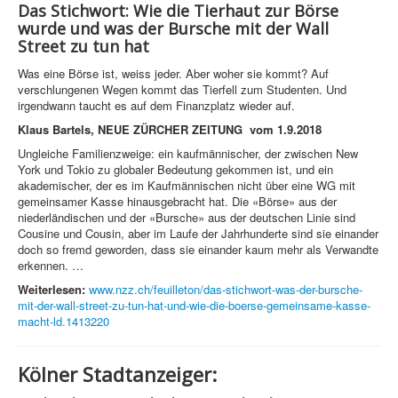
Das Stichwort: Wie die Tierhaut zur Börse
wurde und was der Bursche mit der Wall
Street zu tun hat
Was eine Börse ist, weiss jeder. Aber woher sie kommt? Auf
verschlungenen Wegen kommt das Tierfell zum Studenten. Und
irgendwann taucht es auf dem Finanzplatz wieder auf.
Klaus Bartels, NEUE ZÜRCHER ZEITUNG vom 1.9.2018
Ungleiche Familienzweige: ein kaufmännischer, der zwischen New
York und Tokio zu globaler Bedeutung gekommen ist, und ein
akademischer, der es im Kaufmännischen nicht über eine WG mit
gemeinsamer Kasse hinausgebracht hat. Die «Börse» aus der
niederländischen und der «Bursche» aus der deutschen Linie sind
Cousine und Cousin, aber im Laufe der Jahrhunderte sind sie einander
doch so fremd geworden, dass sie einander kaum mehr als Verwandte
erkennen. …
Weiterlesen:
www.nzz.ch/feuilleton/das-stichwort-was-der-bursche-
mit-der-wall-street-zu-tun-hat-und-wie-die-boerse-gemeinsame-kasse-
macht-ld.1413220
Kölner Stadtanzeiger: