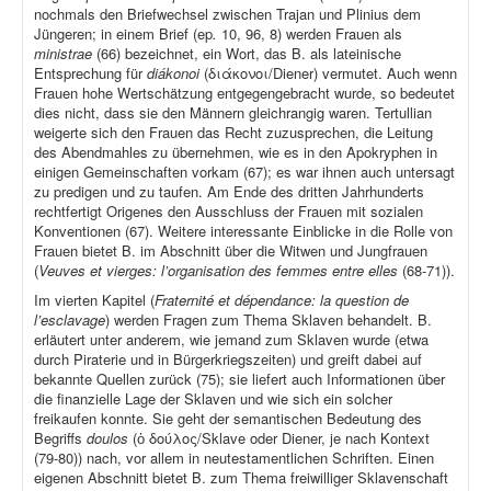
nochmals den Briefwechsel zwischen Trajan und Plinius dem
Jüngeren; in einem Brief (ep
.
10, 96, 8) werden Frauen als
ministrae
(66) bezeichnet, ein Wort, das B. als lateinische
Entsprechung für
diákonoi
(διάκονοι/Diener) vermutet. Auch wenn
Frauen hohe Wertschätzung entgegengebracht wurde, so bedeutet
dies nicht, dass sie den Männern gleichrangig waren. Tertullian
weigerte sich den Frauen das Recht zuzusprechen, die Leitung
des Abendmahles zu übernehmen, wie es in den Apokryphen in
einigen Gemeinschaften vorkam (67); es war ihnen auch untersagt
zu predigen und zu taufen. Am Ende des dritten Jahrhunderts
rechtfertigt Origenes den Ausschluss der Frauen mit sozialen
Konventionen (67). Weitere interessante Einblicke in die Rolle von
Frauen bietet B. im Abschnitt über die Witwen und Jungfrauen
(
Veuves et vierges: l’organisation des femmes entre elles
(68-71)).
Im vierten Kapitel (
Fraternité et dépendance: la question de
l’esclavage
) werden Fragen zum Thema Sklaven behandelt. B.
erläutert unter anderem, wie jemand zum Sklaven wurde (etwa
durch Piraterie und in Bürgerkriegszeiten) und greift dabei auf
bekannte Quellen zurück (75); sie liefert auch Informationen über
die finanzielle Lage der Sklaven und wie sich ein solcher
freikaufen konnte. Sie geht der semantischen Bedeutung des
Begriffs
doulos
(ὁ δούλος/Sklave oder Diener, je nach Kontext
(79-80)) nach, vor allem in neutestamentlichen Schriften. Einen
eigenen Abschnitt bietet B. zum Thema freiwilliger Sklavenschaft