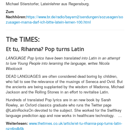
Michael Stierstorfer, Lateinlehrer aus Regensburg.
Zum
Nachhören:
https://www.br.de/radio/bayern2/sendungen/sozusagen/so
zusagen-mama-darf-ich-bitte-latein-lernen-100.html
The TIMES:
Et tu, Rihanna? Pop turns Latin
LANGUAGE Pop lyrics have been translated into Latin in an attempt
to lure Young People into lerarning the language, writes Nicola
Woolcock
DEAD LANGUAGES are often considered dead boring by children,
who fail to see the relevance of the musings of Seneca and Ovid. But
the ancients are being supplanted by the wisdom of Madonna, Michael
Jackson and the Rolling Stones in an effort to revitalise Latin.
Hundreds of translated Pop lyrics are in an new book by Sarah
Rowley, an Oxford classics graduate who runs the Twitter page
@LatinRocksOn devoted to the subject. She worked for the Swiftkey
language prediction app and now works in healthcare technology. …
Weiterlesen:
www.thetimes.co.uk/article/et-tu-rihanna-pop-turns-latin-
nzn6ndb5k