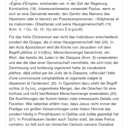
«Église d‘Empire» entstanden sei, in der Zeit der Regierung
Konstantins (18). Interessanterweise verwendet Paulus, wenn er
sich an eine Gemeinde wendet, den Genitiv des Namens des
Hausherrn oder er benutzt ein Possessivpronomen: «Stéphanas et
sa maisonnée» (Stephanas und seine Hausgemeinschaft) (19,
Anm. 5, 1 Co, 16, 15: τὴν οἰκίαν Στεφανᾶ).
Für das frühe Christentum war nicht das Individuum entscheidend,
sondern die Gruppe, die in einer Hausgemeinschaft lebt (20). In
den
Acta Apostolorum
wird die Kirche von Jerusalem mit dem
Begriff
pléthos
(ὁ πλῆθος, Menschenmenge) bezeichnet, ein
Wort, das bereits die Juden in der Diaspora (Anm. 9) verwendeten
und das die Idee einer Gemeinschaft vermittelte, die sich trotz der
Zerstreuung und Isolierung organisiert hatte (
le vocabulaire
pléthos, déjà utilisé par les Juifs de la Diaspora, véhiculait l’idée
d’une communauté comptabilisée et organisée malgré la
dispersion et l’isolement,
20). In Opposition dazu steht der Begriff
ochlos
(ὁ ὄχλος, ungeordnete Menge), den die Griechen für eine
konfuse und nicht bezifferbare Menschenmenge anwendeten (20).
Die Ausführungen der Autorin bieten viele interessante Details und
Facetten. Wie nebenbei erfährt man, dass Jesus nicht immer der
Prediger vor großen Versammlungen unter freiem Himmel war,
sondern häufig in Privathäusern in Galiläa und Judäa gepredigt hat
(21). In Privathäusern fanden auch Taufen statt, die etwa Petrus
vornahm; so ließ sich ein römischer Centurio namens Cornelius