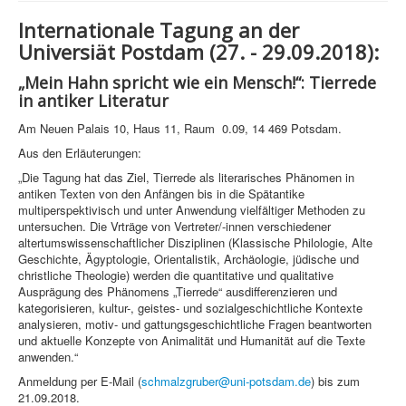
Internationale Tagung an der
Universiät Postdam (27. - 29.09.2018):
„Mein Hahn spricht wie ein Mensch!“: Tierrede
in antiker Literatur
Am Neuen Palais 10, Haus 11, Raum 0.09, 14 469 Potsdam.
Aus den Erläuterungen:
„Die Tagung hat das Ziel, Tierrede als literarisches Phänomen in
antiken Texten von den Anfängen bis in die Spätantike
multiperspektivisch und unter Anwendung vielfältiger Methoden zu
untersuchen. Die Vrträge von Vertreter/-innen verschiedener
altertumswissenschaftlicher Disziplinen (Klassische Philologie, Alte
Geschichte, Ägyptologie, Orientalistik, Archäologie, jüdische und
christliche Theologie) werden die quantitative und qualitative
Ausprägung des Phänomens „Tierrede“ ausdifferenzieren und
kategorisieren, kultur-, geistes- und sozialgeschichtliche Kontexte
analysieren, motiv- und gattungsgeschichtliche Fragen beantworten
und aktuelle Konzepte von Animalität und Humanität auf die Texte
anwenden.“
Anmeldung per E-Mail (
schmalzgruber@uni-potsdam.de
) bis zum
21.09.2018.