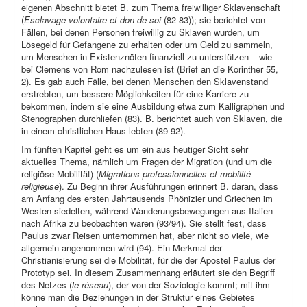
eigenen Abschnitt bietet B. zum Thema freiwilliger Sklavenschaft
(
Esclavage volontaire et don de soi
(82-83)); sie berichtet von
Fällen, bei denen Personen freiwillig zu Sklaven wurden, um
Lösegeld für Gefangene zu erhalten oder um Geld zu sammeln,
um Menschen in Existenznöten finanziell zu unterstützen – wie
bei Clemens von Rom nachzulesen ist (Brief an die Korinther 55,
2). Es gab auch Fälle, bei denen Menschen den Sklavenstand
erstrebten, um bessere Möglichkeiten für eine Karriere zu
bekommen, indem sie eine Ausbildung etwa zum Kalligraphen und
Stenographen durchliefen (83). B. berichtet auch von Sklaven, die
in einem christlichen Haus lebten (89-92).
Im fünften Kapitel geht es um ein aus heutiger Sicht sehr
aktuelles Thema, nämlich um Fragen der Migration (und um die
religiöse Mobilität) (
Migrations professionnelles et mobilité
religieuse
). Zu Beginn ihrer Ausführungen erinnert B. daran, dass
am Anfang des ersten Jahrtausends Phönizier und Griechen im
Westen siedelten, während Wanderungsbewegungen aus Italien
nach Afrika zu beobachten waren (93/94). Sie stellt fest, dass
Paulus zwar Reisen unternommen hat, aber nicht so viele, wie
allgemein angenommen wird (94). Ein Merkmal der
Christianisierung sei die Mobilität, für die der Apostel Paulus der
Prototyp sei. In diesem Zusammenhang erläutert sie den Begriff
des Netzes (
le réseau
), der von der Soziologie kommt; mit ihm
könne man die Beziehungen in der Struktur eines Gebietes