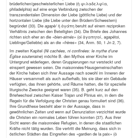
brüderlichen/geschwisterlichen Liebe (ἡ φιλαδελφία
,
philadelphia) auf eine enge Verbindung zwischen der
transzendentalen Dimension der Liebe (göttliche Liebe) und der
horizontalen Liebe (die Liebe unter den Brüdern/Schwestern)
begründet (33). Die
agapè/
ἡ ἀγάπη beruht auf einem reziproken
Verhältnis zwischen den Beteiligten (34). Die Briefe des Johannes
richten sich eher an die
«bien-aimés»
(οἱ ἀγαπητοί, agapétoi,
Lieblinge/Geliebte) als an die
«frères»
(34, Anm. 50, 1 Jn 2, 7).
Im zweiten Kapitel (
Ni cachées, ni confinées: le mythe d’une
Église souterraine
) möchte B. den Mythos einer Kirche im
Untergrund widerlegen, deren Gruppierungen nur versteckt und
einsperrt gewesen seien. Die
maisonnées/
Hausgemeinschaften
der Kirche haben sich ihrer Aussage nach sowohl im Inneren der
Häuser versammelt als auch außerhalb, bis sie über ein Gebäude
verfügten, das ihnen gehörte, und Räume hatten, die für spezielle
liturgische Zwecke geeignet waren (35). B. geht kurz auf den
Briefwechsel zwischen Kaiser Trajan und Plinius ein, in dem die
Regeln für die Verfolgung der Christen genau formuliert sind (36).
Ihre Grundthese besteht aber in der Aussage, dass in
gewöhnlichen Zeiten und wenn auf Denunziation verzichtet wurde
die Christen ein normales Leben führen konnten (37). Aus ihrer
Sicht waren die
maisonnées
Refugien, in denen die staatlichen
Kräfte nicht tätig wurden. Sie vertritt die Meinung, dass sich in
östlichen Städten das Eingreifen des «gardien de la paix» (ὁ