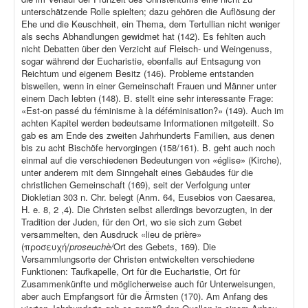
unterschätzende Rolle spielten; dazu gehören die Auflösung der
Ehe und die Keuschheit, ein Thema, dem Tertullian nicht weniger
als sechs Abhandlungen gewidmet hat (142). Es fehlten auch
nicht Debatten über den Verzicht auf Fleisch- und Weingenuss,
sogar während der Eucharistie, ebenfalls auf Entsagung von
Reichtum und eigenem Besitz (146). Probleme entstanden
bisweilen, wenn in einer Gemeinschaft Frauen und Männer unter
einem Dach lebten (148). B. stellt eine sehr interessante Frage:
«Est-on passé du féminisme à la déféminisation?» (149). Auch im
achten Kapitel werden bedeutsame Informationen mitgeteilt. So
gab es am Ende des zweiten Jahrhunderts Familien, aus denen
bis zu acht Bischöfe hervorgingen (158/161). B. geht auch noch
einmal auf die verschiedenen Bedeutungen von «église» (Kirche),
unter anderem mit dem Sinngehalt eines Gebäudes für die
christlichen Gemeinschaft (169), seit der Verfolgung unter
Diokletian 303 n. Chr. belegt (Anm. 64, Eusebios von Caesarea,
H. e. 8, 2 ,4). Die Christen selbst allerdings bevorzugten, in der
Tradition der Juden, für den Ort, wo sie sich zum Gebet
versammelten, den Ausdruck «lieu de prière»
(προσευχή/
proseuchè/
Ort des Gebets, 169). Die
Versammlungsorte der Christen entwickelten verschiedene
Funktionen: Taufkapelle, Ort für die Eucharistie, Ort für
Zusammenkünfte und möglicherweise auch für Unterweisungen,
aber auch Empfangsort für die Ärmsten (170). Am Anfang des