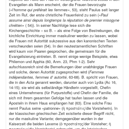
Evangelien als Mann erscheint, der die Frauen bevorzugte
(«
l’homme qui préférait les femmes»
, 53), steht Paulus seit langer
Zeit im Ruf, der erste christliche Frauenfeind zu sein («
Paul
assume ainsi depuis longtemps la réputation de premier misogyne
chrétien»
( 54)). In seiner Nachfolge lese sich die
Kirchengeschichte – so B. – als eine Folge von Bestrebungen, die
kirchliche Einrichtung immer maskuliner werden zu lassen, wobei
die Frauen mit Autorität sukzessive aus den kanonischen Texten
verschwunden seien (54). In den neutestamentlichen Schriften
wird kaum von Paaren gesprochen, die gemeinsam für die
Evangelisierung eintreten. B. nennt einige wenige Beispiele, etwa
Philemon und Apphia (60, Anm. 23, Phm 1-2). Sehr
aufschlussreich sind die Bemerkungen über unabhängige Frauen
und solche, denen Autorität zugesprochen wird (
Femmes
indépendantes, femmes d‘ autorité
, 63-68). B. spricht von Frauen,
die in den
Acta
genannt werden, darunter auch von Lydia (Ac 16,
14-15); sie wird als selbständige Händlerin vorgestellt, Chefin
eines Unternehmens (für Purpurstoffe) und Chefin der Familie, die
sich mit ihrem gesamten Gefolge hat taufen lassen und die
Aposteln in ihrem Haus empfangen hat (63). Eine solche Frau
nennt Paulus seine «
patronne
» (ἡ προστάτις/die Vorsteherin). In
der klassischen griechischen Zeit existierte dieser Begriff nicht,
nur die maskuline Variante; demgegenüber wurden in der
Kaiserzeit die beiden Lexeme (ὁ προστάτης/der Vorsteher; ἡ
προστάτις/die Vorsteherin) gebraucht, um die lateinischen