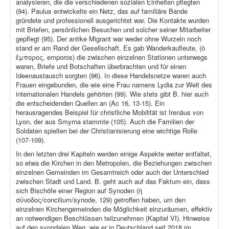
analysieren, die die verschiedenen sozialen Einheiten pflegten
(94). Paulus entwickelte ein Netz, das auf familiäre Bande
gründete und professionell ausgerichtet war. Die Kontakte wurden
mit Briefen, persönlichen Besuchen und solcher seiner Mitarbeiter
gepflegt (95). Der antike Migrant war weder ohne Wurzeln noch
stand er am Rand der Gesellschaft. Es gab Wanderkaufleute, (ὁ
ἔμπορος, emporos) die zwischen einzelnen Stationen unterwegs
waren, Briefe und Botschaften überbrachten und für einen
Ideenaustausch sorgten (96). In diese Handelsnetze waren auch
Frauen eingebunden, die wie eine Frau namens Lydia zur Welt des
internationalen Handels gehörten (99). Wie stets gibt B. hier auch
die entscheidenden Quellen an (Ac 16, 13-15). Ein
herausragendes Beispiel für christliche Mobilität ist Irenäus von
Lyon, der aus Smyrna stammte (105). Auch die Familien der
Soldaten spielten bei der Christianisierung eine wichtige Rolle
(107-109).
In den letzten drei Kapiteln werden einige Aspekte weiter entfaltet,
so etwa die Kirchen in den Metropolen, die Beziehungen zwischen
einzelnen Gemeinden im Gesamtreich oder auch der Unterschied
zwischen Stadt und Land. B. geht auch auf das Faktum ein, dass
sich Bischöfe einer Region auf Synoden (ἡ
σύνοδος/concilium/synode, 129) getroffen haben, um den
einzelnen Kirchengemeinden die Möglichkeit einzuräumen, effektiv
an notwendigen Beschlüssen teilzunehmen (Kapitel VI). Hinweise
auf den synodalen Weg, wie er in Deutschland seit 2018 im