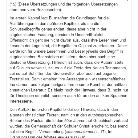
(15) (Diese Übersetzungen und die folgenden Übersetzungen
stammen vom Rezensenten).
Im ersten Kapitel legt B. insofern die Grundlagen für die
Ausführungen in den späteren Kapiteln, als sie die
Schlüsselbegriffe genau erklärt, diese aber nicht in der
altgriechischen Fassung, sondern in Umschrift bietet.
Offensichtlich geht sie nicht davon aus, dass ihre Leserinnen und
Leser in der Lage sind, die Begriffe im Original zu erfassen. Daher
werde ich für unsere Leserinnen und Leser jeweils den Begriff in
altgriechischen Buchstaben mitliefern, dazu aber auch eine
deutsche Übersetzung. Hilfreich ist auch, dass die Autorin stets
auf Quellen verweist, sei es auf die Texte des Neuen Testaments,
sei es auf Schriften der Kirchenväter, aber auch auf pagane
Textstellen. Damit erhalten ihre Aussagen ein wissenschaftliches
Fundament und zeigen übrigens ihre enorme Kenntnis der antiken
christlichen Literatur. Es bleibt noch der Hinweis, dass B. nicht nur
für Theologen schreibt, sondern auch für an den antiken Sprachen
Interessierte.
Den Auftakt im ersten Kapitel bildet der Hinweis, dass in den
ältesten christlichen Texten, nämlich in den autobiographischen
Briefen des Paulus, die in den 50er Jahren auf Griechisch verfasst
wurden, die Gemeinschaft der Schüler Christi erscheint, basierend
auf dem Begriff: Versammlung (
«rassemblement»
, 17), im
Ursprungssinn des Wortes
ekklesia
(17) (ἡ