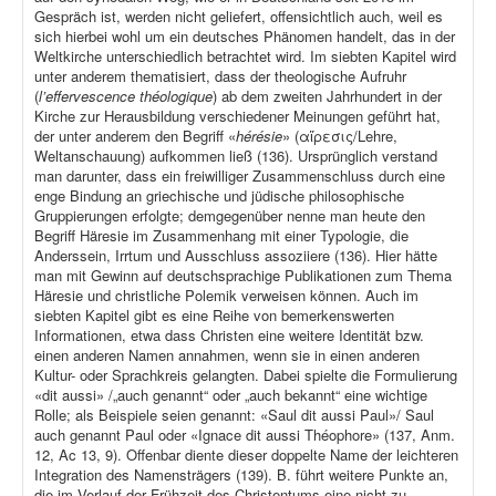
Gespräch ist, werden nicht geliefert, offensichtlich auch, weil es
sich hierbei wohl um ein deutsches Phänomen handelt, das in der
Weltkirche unterschiedlich betrachtet wird. Im siebten Kapitel wird
unter anderem thematisiert, dass der theologische Aufruhr
(
l’effervescence théologique
) ab dem zweiten Jahrhundert in der
Kirche zur Herausbildung verschiedener Meinungen geführt hat,
der unter anderem den Begriff «
hérésie
» (αἵρεσις/Lehre,
Weltanschauung) aufkommen ließ (136). Ursprünglich verstand
man darunter, dass ein freiwilliger Zusammenschluss durch eine
enge Bindung an griechische und jüdische philosophische
Gruppierungen erfolgte; demgegenüber nenne man heute den
Begriff Häresie im Zusammenhang mit einer Typologie, die
Anderssein, Irrtum und Ausschluss assoziiere (136). Hier hätte
man mit Gewinn auf deutschsprachige Publikationen zum Thema
Häresie und christliche Polemik verweisen können. Auch im
siebten Kapitel gibt es eine Reihe von bemerkenswerten
Informationen, etwa dass Christen eine weitere Identität bzw.
einen anderen Namen annahmen, wenn sie in einen anderen
Kultur- oder Sprachkreis gelangten. Dabei spielte die Formulierung
«dit aussi» /„auch genannt“ oder „auch bekannt“ eine wichtige
Rolle; als Beispiele seien genannt: «Saul dit aussi Paul»/ Saul
auch genannt Paul oder «Ignace dit aussi Théophore» (137, Anm.
12, Ac 13, 9). Offenbar diente dieser doppelte Name der leichteren
Integration des Namensträgers (139). B. führt weitere Punkte an,
die im Verlauf der Frühzeit des Christentums eine nicht zu