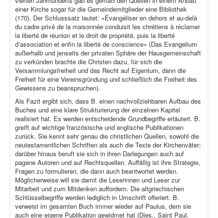
vierten Jahrhunderts gab es gemäß den Quellen in einem Anbau
einer Kirche sogar für die Gemeindemitglieder eine Bibliothek
(170). Der Schlusssatz lautet: «Évangéliser en dehors et au-delà
du cadre privé de la maisonnée conduisit les chrétiens à réclamer
la liberté de réunion et le droit de propriété, puis la liberté
d’association et enfin la liberté de conscience» (Das Evangelium
außerhalb und jenseits der privaten Sphäre der Hausgemeinschaft
zu verkünden brachte die Christen dazu, für sich die
Versammlungsfreiheit und das Recht auf Eigentum, dann die
Freiheit für eine Vereinsgründung und schließlich die Freiheit des
Gewissens zu beanspruchen).
Als Fazit ergibt sich, dass B. einen nachvollziehbaren Aufbau des
Buches und eine klare Strukturierung der einzelnen Kapitel
realisiert hat. Es werden entscheidende Grundbegriffe erläutert. B.
greift auf wichtige französische und englische Publikationen
zurück. Sie kennt sehr genau die christlichen Quellen, sowohl die
neutestamentlichen Schriften als auch die Texte der Kirchenväter;
darüber hinaus beruft sie sich in ihren Darlegungen auch auf
pagane Autoren und auf Rechtsquellen. Auffällig ist ihre Strategie,
Fragen zu formulieren, die dann auch beantwortet werden.
Möglicherweise will sie damit die Leserinnen und Leser zur
Mitarbeit und zum Mitdenken auffordern. Die altgriechischen
Schlüsselbegriffe werden lediglich in Umschrift offeriert. B.
verweist im gesamten Buch immer wieder auf Paulus, dem sie
auch eine eigene Publikation gewidmet hat (Dies., Saint Paul.