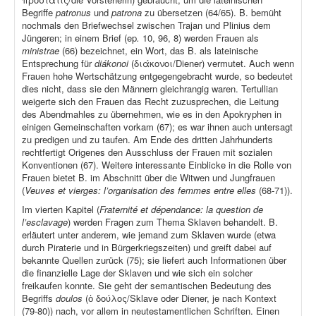
Begriffe
patronus
und
patrona
zu übersetzen (64/65). B. bemüht
nochmals den Briefwechsel zwischen Trajan und Plinius dem
Jüngeren; in einem Brief (ep
.
10, 96, 8) werden Frauen als
ministrae
(66) bezeichnet, ein Wort, das B. als lateinische
Entsprechung für
diákonoi
(διάκονοι/Diener) vermutet. Auch wenn
Frauen hohe Wertschätzung entgegengebracht wurde, so bedeutet
dies nicht, dass sie den Männern gleichrangig waren. Tertullian
weigerte sich den Frauen das Recht zuzusprechen, die Leitung
des Abendmahles zu übernehmen, wie es in den Apokryphen in
einigen Gemeinschaften vorkam (67); es war ihnen auch untersagt
zu predigen und zu taufen. Am Ende des dritten Jahrhunderts
rechtfertigt Origenes den Ausschluss der Frauen mit sozialen
Konventionen (67). Weitere interessante Einblicke in die Rolle von
Frauen bietet B. im Abschnitt über die Witwen und Jungfrauen
(
Veuves et vierges: l’organisation des femmes entre elles
(68-71)).
Im vierten Kapitel (
Fraternité et dépendance: la question de
l’esclavage
) werden Fragen zum Thema Sklaven behandelt. B.
erläutert unter anderem, wie jemand zum Sklaven wurde (etwa
durch Piraterie und in Bürgerkriegszeiten) und greift dabei auf
bekannte Quellen zurück (75); sie liefert auch Informationen über
die finanzielle Lage der Sklaven und wie sich ein solcher
freikaufen konnte. Sie geht der semantischen Bedeutung des
Begriffs
doulos
(ὁ δούλος/Sklave oder Diener, je nach Kontext
(79-80)) nach, vor allem in neutestamentlichen Schriften. Einen