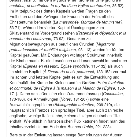
cachées, ni confinées: le mythe d’une Église souterraine
, 35-52).
Im Mittelpunkt des dritten Kapitels werden Fragen zu den
Freiheiten und den Zwängen der Frauen in der Frühzeit des
Christentums behandelt (
La maisonnée, fabrique de féminisme
?,
53-71), während im vierten Kapitel Überlegungen zum
Sklavenstand im Vordergrund stehen (
Fraternité et dépendance: la
question de l’esclavage
, 73-92). Gedanken zu
Migrationsbewegungen aus beruflichen Gründen (
Migrations
professionnelles et mobilité religieuse,
93-113) werden im fünften
Kapitel geäußert. Mit Erklärungen wichtiger Strukturen innerhalb
der Kirche macht B. die Leserinnen und Leser sowohl im sechsten
Kapitel (
Églises en réseaux, Église synodale
, 115-132) als auch
im siebten Kapitel (
À l’heure du choix personnel
, 133-152) vertraut.
Im achten und letzten Kapitel geht es um die Entwicklung und
Kontinuität der Kirche im Kleinen und im Großen (
Entre évolution
et continuité: de l’Église à la maison à la Maison de l’Église
, 153-
171). Daran schließen sich eine Zusammenfassung (
Conclusion
,
173-180), die Anmerkungen (
Notes
, 181-207) sowie eine
Auswahlbibliographie an (
Bibliographie sélective
, 209-219), die
hauptsächlich Französisch sprachige Titel, aber auch zahlreiche
englische, wenige italienische, keinen einzigen deutschen Titel
enthält. Wie üblich in französischen Publikationen findet man das
Inhaltsverzeichnis am Ende des Buches (
Table
, 221-223).
Bereits in der Einleitung lassen einige Bemerkungen der Autorin