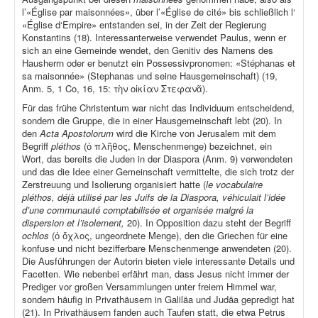
l’«Église par maisonnées», über l’«Église de cité» bis schließlich l‘
«Église d‘Empire» entstanden sei, in der Zeit der Regierung
Konstantins (18). Interessanterweise verwendet Paulus, wenn er
sich an eine Gemeinde wendet, den Genitiv des Namens des
Hausherrn oder er benutzt ein Possessivpronomen: «Stéphanas et
sa maisonnée» (Stephanas und seine Hausgemeinschaft) (19,
Anm. 5, 1 Co, 16, 15: τὴν οἰκίαν Στεφανᾶ).
Für das frühe Christentum war nicht das Individuum entscheidend,
sondern die Gruppe, die in einer Hausgemeinschaft lebt (20). In
den
Acta Apostolorum
wird die Kirche von Jerusalem mit dem
Begriff
pléthos
(ὁ πλῆθος, Menschenmenge) bezeichnet, ein
Wort, das bereits die Juden in der Diaspora (Anm. 9) verwendeten
und das die Idee einer Gemeinschaft vermittelte, die sich trotz der
Zerstreuung und Isolierung organisiert hatte (
le vocabulaire
pléthos, déjà utilisé par les Juifs de la Diaspora, véhiculait l’idée
d’une communauté comptabilisée et organisée malgré la
dispersion et l’isolement,
20). In Opposition dazu steht der Begriff
ochlos
(ὁ ὄχλος, ungeordnete Menge), den die Griechen für eine
konfuse und nicht bezifferbare Menschenmenge anwendeten (20).
Die Ausführungen der Autorin bieten viele interessante Details und
Facetten. Wie nebenbei erfährt man, dass Jesus nicht immer der
Prediger vor großen Versammlungen unter freiem Himmel war,
sondern häufig in Privathäusern in Galiläa und Judäa gepredigt hat
(21). In Privathäusern fanden auch Taufen statt, die etwa Petrus