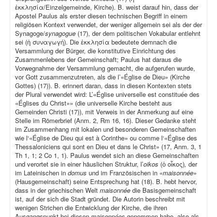
ἐκκλησία/Einzelgemeinde, Kirche). B. weist darauf hin, dass der
Apostel Paulus als erster diesen technischen Begriff in einem
religiösen Kontext verwendet, der weniger allgemein sei als der der
Synagoge/
synagogue
(17), der dem politischen Vokabular entlehnt
sei (ἡ συναγωγή). Die ἐκκλησία bedeutete demnach die
Versammlung der Bürger, die konstitutive Einrichtung des
Zusammenlebens der Gemeinschaft; Paulus hat daraus die
Vorwegnahme der Versammlung gemacht, die aufgerufen wurde,
vor Gott zusammenzutreten, als die l’«Église de Dieu» (Kirche
Gottes) (17)). B. erinnert daran, dass in diesen Kontexten stets
der Plural verwendet wird: L’«Église universelle est constituée des
«Églises du Christ»» (die universelle Kirche besteht aus
Gemeinden Christi (17)), mit Verweis in der Anmerkung auf eine
Stelle im Römerbrief (Anm. 2, Rm 16, 16). Dieser Gedanke steht
im Zusammenhang mit lokalen und besonderen Gemeinschaften
wie l‘«Église de Dieu qui est à Corinthe» ou comme l‘«Église des
Thessaloniciens qui sont en Dieu et dans le Christ» (17, Anm. 3, 1
Th 1, 1; 2 Co 1, 1). Paulus wendet sich an diese Gemeinschaften
und verortet sie in einer häuslichen Struktur, l’
oikos
(ὁ οἶκος)
,
der
im Lateinischen in
domus
und im Französischen in «
maisonnée
»
(Hausgemeinschaft) seine Entsprechung hat (18). B. hebt hervor,
dass in der griechischen Welt
maisonnée
die Basisgemeinschaft
ist, auf der sich die Stadt gründet. Die Autorin beschreibt mit
wenigen Strichen die Entwicklung der Kirche, die ihren
Ausgangspunkt bei diesen
maisonnées
genommen habe, also als