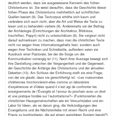
deutlich werden, dass sie ausgewiesene Kennerin des frühen
Christentums ist. Sie weist daraufhin, dass die Geschichte dieser
frühen Phase des Christentums mehrheitlich auf schriftlichen
Quellen basiert (9). Das Textcorpus erhöhe sich kaum und
verändere sich auch nicht, aber die Art und Weise die Texte zu
lesen und zu behandeln variiere (9). Andererseits sei der Beitrag
der Archäologie (Einrichtungen der Architektur, Bildnisse,
Inschriften, Papyri) nicht zu unterschätzen (9). Sie vergisst nicht
darauf aufmerksam zu machen, dass man die christlichen Texte
nicht nur wegen ihres Informationsgehalts liest, sondern auch
wegen ihrer Techniken und Schreibstile, außerdem seien sie
Ausdruck einer Pastorale, bei der die Sorge um die
Kommunikation vorrangig ist (11). Nach ihrer Aussage bewegt sich
ihre Darstellung zwischen der Vergangenheit und der Gegenwart,
der Geschichte der Anfänge des Christentums und der aktuellen
Debatten (13). Am Schluss der Einführung stellt sie eine Frage,
von der sie glaubt, dass sie gerechtfertigt ist: «Les maisonnées
chrétiennes fonctionnèrent-elles comme un laboratoire
d’expériences et d’idées quand il s’est agi de confronter les
enseignements de l’Évangile et l’amour du prochain avec un droit
et une pratique fondée sur l’autoritarisme?» (Funktionierten die
christlichen Hausgemeinschaften wie ein Versuchslabor und ein
Labor für Ideen, als es darum ging, die Verkündigungen des
Evangeliums und die Nächstenliebe mit einem Recht und eine
Praxis zu konfrontieren, die auf einem autoritären System beruht?)