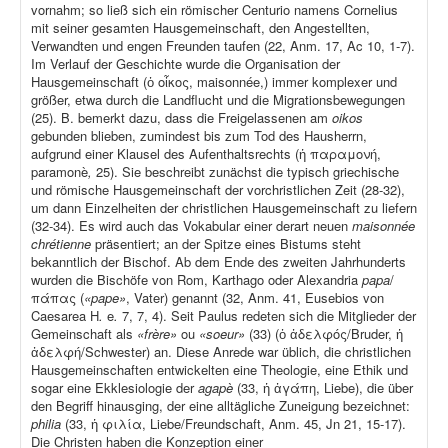
vornahm; so ließ sich ein römischer Centurio namens Cornelius
mit seiner gesamten Hausgemeinschaft, den Angestellten,
Verwandten und engen Freunden taufen (22, Anm. 17, Ac 10, 1-7).
Im Verlauf der Geschichte wurde die Organisation der
Hausgemeinschaft (ὁ οἶκος, maisonnée,) immer komplexer und
größer, etwa durch die Landflucht und die Migrationsbewegungen
(25). B. bemerkt dazu, dass die Freigelassenen am
oikos
gebunden blieben, zumindest bis zum Tod des Hausherrn,
aufgrund einer Klausel des Aufenthaltsrechts (ἡ παραμονή,
paramonè
,
25). Sie beschreibt zunächst die typisch griechische
und römische Hausgemeinschaft der vorchristlichen Zeit (28-32),
um dann Einzelheiten der christlichen Hausgemeinschaft zu liefern
(32-34). Es wird auch das Vokabular einer derart neuen
maisonnée
chrétienne
präsentiert; an der Spitze eines Bistums steht
bekanntlich der Bischof. Ab dem Ende des zweiten Jahrhunderts
wurden die Bischöfe von Rom, Karthago oder Alexandria
papa
/
πάπας (
«pape»
, Vater) genannt (32, Anm. 41, Eusebios von
Caesarea H
.
e
.
7, 7, 4). Seit Paulus redeten sich die Mitglieder der
Gemeinschaft als
«frère»
ou
«soeur»
(33) (ὁ ἀδελφός/Bruder, ἡ
ἀδελφή/Schwester) an. Diese Anrede war üblich, die christlichen
Hausgemeinschaften entwickelten eine Theologie, eine Ethik und
sogar eine Ekklesiologie der
agapè
(33, ἡ ἀγάπη, Liebe), die über
den Begriff hinausging, der eine alltägliche Zuneigung bezeichnet:
philia
(33, ἡ φιλία, Liebe/Freundschaft, Anm. 45, Jn 21, 15-17).
Die Christen haben die Konzeption einer