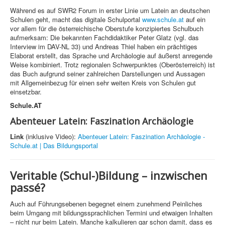
Während es auf SWR2 Forum in erster Linie um Latein an deutschen
Schulen geht, macht das digitale Schulportal
www.schule.at
auf ein
vor allem für die österreichische Oberstufe konzipiertes Schulbuch
aufmerksam: Die bekannten Fachdidaktiker Peter Glatz (vgl. das
Interview im DAV-NL 33) und Andreas Thiel haben ein prächtiges
Elaborat erstellt, das Sprache und Archäologie auf äußerst anregende
Weise kombiniert. Trotz regionalen Schwerpunktes (Oberösterreich) ist
das Buch aufgrund seiner zahlreichen Darstellungen und Aussagen
mit Allgemeinbezug für einen sehr weiten Kreis von Schulen gut
einsetzbar.
Schule.AT
Abenteuer Latein: Faszination Archäologie
Link
(inklusive Video):
Abenteuer Latein: Faszination Archäologie -
Schule.at | Das Bildungsportal
Veritable (Schul-)Bildung – inzwischen
passé?
Auch auf Führungsebenen begegnet einem zunehmend Peinliches
beim Umgang mit bildungssprachlichen Termini und etwaigen Inhalten
– nicht nur beim Latein. Manche kalkulieren gar schon damit, dass es