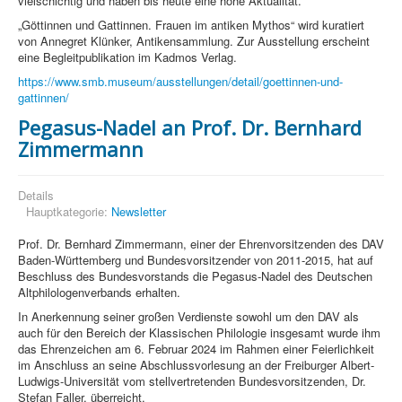
vielschichtig und haben bis heute eine hohe Aktualität.
„Göttinnen und Gattinnen. Frauen im antiken Mythos“ wird kuratiert
von Annegret Klünker, Antikensammlung. Zur Ausstellung erscheint
eine Begleitpublikation im Kadmos Verlag.
https://www.smb.museum/ausstellungen/detail/goettinnen-und-
gattinnen/
Pegasus-Nadel an Prof. Dr. Bernhard
Zimmermann
Details
Hauptkategorie:
Newsletter
Prof. Dr. Bernhard Zimmermann, einer der Ehrenvorsitzenden des DAV
Baden-Württemberg und Bundesvorsitzender von 2011-2015, hat auf
Beschluss des Bundesvorstands die Pegasus-Nadel des Deutschen
Altphilologenverbands erhalten.
In Anerkennung seiner großen Verdienste sowohl um den DAV als
auch für den Bereich der Klassischen Philologie insgesamt wurde ihm
das Ehrenzeichen am 6. Februar 2024 im Rahmen einer Feierlichkeit
im Anschluss an seine Abschlussvorlesung an der Freiburger Albert-
Ludwigs-Universität vom stellvertretenden Bundesvorsitzenden, Dr.
Stefan Faller, überreicht.