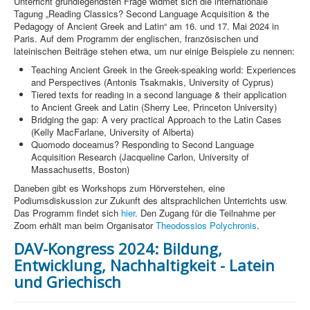
Unterricht grundlegendsten Frage widmet sich die internationale
Tagung „Reading Classics? Second Language Acquisition & the
Pedagogy of Ancient Greek and Latin“ am 16. und 17. Mai 2024 in
Paris. Auf dem Programm der englischen, französischen und
lateinischen Beiträge stehen etwa, um nur einige Beispiele zu nennen:
Teaching Ancient Greek in the Greek-speaking world: Experiences
and Perspectives (Antonis Tsakmakis, University of Cyprus)
Tiered texts for reading in a second language & their application
to Ancient Greek and Latin (Sherry Lee, Princeton University)
Bridging the gap: A very practical Approach to the Latin Cases
(Kelly MacFarlane, University of Alberta)
Quomodo doceamus? Responding to Second Language
Acquisition Research (Jacqueline Carlon, University of
Massachusetts, Boston)
Daneben gibt es Workshops zum Hörverstehen, eine
Podiumsdiskussion zur Zukunft des altsprachlichen Unterrichts usw.
Das Programm findet sich
hier
. Den Zugang für die Teilnahme per
Zoom erhält man beim Organisator
Theodossios Polychronis
.
DAV-Kongress 2024: Bildung,
Entwicklung, Nachhaltigkeit - Latein
und Griechisch