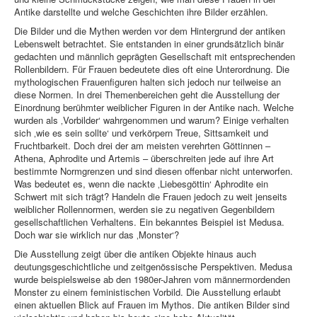
Antike darstellte und welche Geschichten ihre Bilder erzählen.
Die Bilder und die Mythen werden vor dem Hintergrund der antiken
Lebenswelt betrachtet. Sie entstanden in einer grundsätzlich binär
gedachten und männlich geprägten Gesellschaft mit entsprechenden
Rollenbildern. Für Frauen bedeutete dies oft eine Unterordnung. Die
mythologischen Frauenfiguren halten sich jedoch nur teilweise an
diese Normen. In drei Themenbereichen geht die Ausstellung der
Einordnung berühmter weiblicher Figuren in der Antike nach. Welche
wurden als ‚Vorbilder‘ wahrgenommen und warum? Einige verhalten
sich ‚wie es sein sollte‘ und verkörpern Treue, Sittsamkeit und
Fruchtbarkeit. Doch drei der am meisten verehrten Göttinnen –
Athena, Aphrodite und Artemis – überschreiten jede auf ihre Art
bestimmte Normgrenzen und sind diesen offenbar nicht unterworfen.
Was bedeutet es, wenn die nackte ‚Liebesgöttin‘ Aphrodite ein
Schwert mit sich trägt? Handeln die Frauen jedoch zu weit jenseits
weiblicher Rollennormen, werden sie zu negativen Gegenbildern
gesellschaftlichen Verhaltens. Ein bekanntes Beispiel ist Medusa.
Doch war sie wirklich nur das ‚Monster‘?
Die Ausstellung zeigt über die antiken Objekte hinaus auch
deutungsgeschichtliche und zeitgenössische Perspektiven. Medusa
wurde beispielsweise ab den 1980er-Jahren vom männermordenden
Monster zu einem feministischen Vorbild. Die Ausstellung erlaubt
einen aktuellen Blick auf Frauen im Mythos. Die antiken Bilder sind