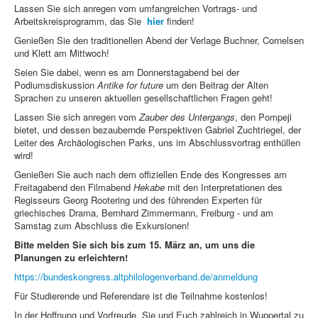
Lassen Sie sich anregen vom umfangreichen Vortrags- und
Arbeitskreisprogramm, das Sie
hier
finden!
Genießen Sie den traditionellen Abend der Verlage Buchner, Cornelsen
und Klett am Mittwoch!
Seien Sie dabei, wenn es am Donnerstagabend bei der
Podiumsdiskussion
Antike for future
um den Beitrag der Alten
Sprachen zu unseren aktuellen gesellschaftlichen Fragen geht!
Lassen Sie sich anregen vom
Zauber des Untergangs
, den Pompeji
bietet, und dessen bezaubernde Perspektiven Gabriel Zuchtriegel, der
Leiter des Archäologischen Parks, uns im Abschlussvortrag enthüllen
wird!
Genießen Sie auch nach dem offiziellen Ende des Kongresses am
Freitagabend den Filmabend
Hekabe
mit den Interpretationen des
Regisseurs Georg Rootering und des führenden Experten für
griechisches Drama, Bernhard Zimmermann, Freiburg - und am
Samstag zum Abschluss die Exkursionen!
Bitte melden Sie sich bis zum 15. März an, um uns die
Planungen zu erleichtern!
https://bundeskongress.altphilologenverband.de/anmeldung
Für Studierende und Referendare ist die Teilnahme kostenlos!
In der Hoffnung und Vorfreude, Sie und Euch zahlreich in Wuppertal zu