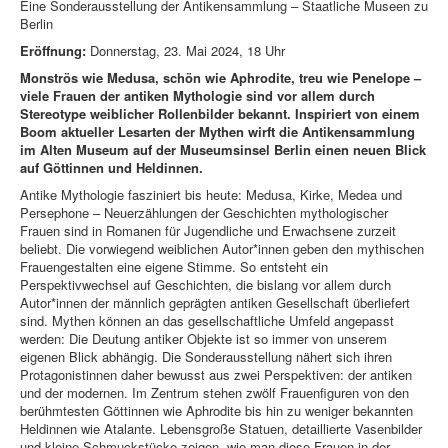
Eine Sonderausstellung der Antikensammlung – Staatliche Museen zu
Berlin
Eröffnung:
Donnerstag, 23. Mai 2024, 18 Uhr
Monströs wie Medusa, schön wie Aphrodite, treu wie Penelope –
viele Frauen der antiken Mythologie sind vor allem durch
Stereotype weiblicher Rollenbilder bekannt. Inspiriert von einem
Boom aktueller Lesarten der Mythen wirft die Antikensammlung
im Alten Museum auf der Museumsinsel Berlin einen neuen Blick
auf Göttinnen und Heldinnen.
Antike Mythologie fasziniert bis heute: Medusa, Kirke, Medea und
Persephone – Neuerzählungen der Geschichten mythologischer
Frauen sind in Romanen für Jugendliche und Erwachsene zurzeit
beliebt. Die vorwiegend weiblichen Autor*innen geben den mythischen
Frauengestalten eine eigene Stimme. So entsteht ein
Perspektivwechsel auf Geschichten, die bislang vor allem durch
Autor*innen der männlich geprägten antiken Gesellschaft überliefert
sind. Mythen können an das gesellschaftliche Umfeld angepasst
werden: Die Deutung antiker Objekte ist so immer von unserem
eigenen Blick abhängig. Die Sonderausstellung nähert sich ihren
Protagonistinnen daher bewusst aus zwei Perspektiven: der antiken
und der modernen. Im Zentrum stehen zwölf Frauenfiguren von den
berühmtesten Göttinnen wie Aphrodite bis hin zu weniger bekannten
Heldinnen wie Atalante. Lebensgroße Statuen, detaillierte Vasenbilder
und kleine Schmuckstücke zeigen, wie man diese Frauen in der