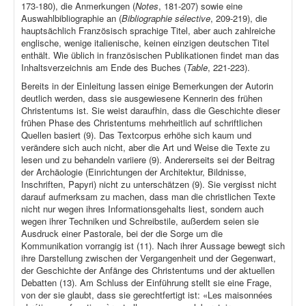
173-180), die Anmerkungen (
Notes
, 181-207) sowie eine
Auswahlbibliographie an (
Bibliographie sélective
, 209-219), die
hauptsächlich Französisch sprachige Titel, aber auch zahlreiche
englische, wenige italienische, keinen einzigen deutschen Titel
enthält. Wie üblich in französischen Publikationen findet man das
Inhaltsverzeichnis am Ende des Buches (
Table
, 221-223).
Bereits in der Einleitung lassen einige Bemerkungen der Autorin
deutlich werden, dass sie ausgewiesene Kennerin des frühen
Christentums ist. Sie weist daraufhin, dass die Geschichte dieser
frühen Phase des Christentums mehrheitlich auf schriftlichen
Quellen basiert (9). Das Textcorpus erhöhe sich kaum und
verändere sich auch nicht, aber die Art und Weise die Texte zu
lesen und zu behandeln variiere (9). Andererseits sei der Beitrag
der Archäologie (Einrichtungen der Architektur, Bildnisse,
Inschriften, Papyri) nicht zu unterschätzen (9). Sie vergisst nicht
darauf aufmerksam zu machen, dass man die christlichen Texte
nicht nur wegen ihres Informationsgehalts liest, sondern auch
wegen ihrer Techniken und Schreibstile, außerdem seien sie
Ausdruck einer Pastorale, bei der die Sorge um die
Kommunikation vorrangig ist (11). Nach ihrer Aussage bewegt sich
ihre Darstellung zwischen der Vergangenheit und der Gegenwart,
der Geschichte der Anfänge des Christentums und der aktuellen
Debatten (13). Am Schluss der Einführung stellt sie eine Frage,
von der sie glaubt, dass sie gerechtfertigt ist: «Les maisonnées