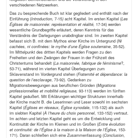
verschiedenen Netzwerken.
Das zu besprechende Buch ist klar gegliedert und enthält nach der
Einführung (
Introduction,
7-15
)
acht Kapitel. Im ersten Kapitel (
Les
Églises de maisonnée: représentation et réalité,
17-34) werden
wesentliche Grundbegriffe erläutert, deren Kenntnis für das
Verständnis der Darlegungen unabdingbar sind. Im zweiten Kapitel
befasst sich B. mit dem Mythos einer Kirche im Untergrund (
Ni
cachées, ni confinées: le mythe d’une Église souterraine
, 35-52).
Im Mittelpunkt des dritten Kapitels werden Fragen zu den
Freiheiten und den Zwängen der Frauen in der Frühzeit des
Christentums behandelt (
La maisonnée, fabrique de féminisme
?,
53-71), während im vierten Kapitel Überlegungen zum
Sklavenstand im Vordergrund stehen (
Fraternité et dépendance: la
question de l’esclavage
, 73-92). Gedanken zu
Migrationsbewegungen aus beruflichen Gründen (
Migrations
professionnelles et mobilité religieuse,
93-113) werden im fünften
Kapitel geäußert. Mit Erklärungen wichtiger Strukturen innerhalb
der Kirche macht B. die Leserinnen und Leser sowohl im sechsten
Kapitel (
Églises en réseaux, Église synodale
, 115-132) als auch
im siebten Kapitel (
À l’heure du choix personnel
, 133-152) vertraut.
Im achten und letzten Kapitel geht es um die Entwicklung und
Kontinuität der Kirche im Kleinen und im Großen (
Entre évolution
et continuité: de l’Église à la maison à la Maison de l’Église
, 153-
171). Daran schließen sich eine Zusammenfassung (
Conclusion
,