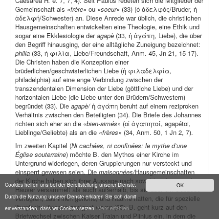
Caesarea H
.
e
.
7, 7, 4). Seit Paulus redeten sich die Mitglieder der
Gemeinschaft als
«frère»
ou
«soeur»
(33) (ὁ ἀδελφός/Bruder, ἡ
ἀδελφή/Schwester) an. Diese Anrede war üblich, die christlichen
Hausgemeinschaften entwickelten eine Theologie, eine Ethik und
sogar eine Ekklesiologie der
agapè
(33, ἡ ἀγάπη, Liebe), die über
den Begriff hinausging, der eine alltägliche Zuneigung bezeichnet:
philia
(33, ἡ φιλία, Liebe/Freundschaft, Anm. 45, Jn 21, 15-17).
Die Christen haben die Konzeption einer
brüderlichen/geschwisterlichen Liebe (ἡ φιλαδελφία
,
philadelphia) auf eine enge Verbindung zwischen der
transzendentalen Dimension der Liebe (göttliche Liebe) und der
horizontalen Liebe (die Liebe unter den Brüdern/Schwestern)
begründet (33). Die
agapè/
ἡ ἀγάπη beruht auf einem reziproken
Verhältnis zwischen den Beteiligten (34). Die Briefe des Johannes
richten sich eher an die
«bien-aimés»
(οἱ ἀγαπητοί, agapétoi,
Lieblinge/Geliebte) als an die
«frères»
(34, Anm. 50, 1 Jn 2, 7).
Im zweiten Kapitel (
Ni cachées, ni confinées: le mythe d’une
Église souterraine
) möchte B. den Mythos einer Kirche im
Untergrund widerlegen, deren Gruppierungen nur versteckt und
einsperrt gewesen seien. Die
maisonnées/
Hausgemeinschaften
der Kirche haben sich ihrer Aussage nach sowohl im Inneren der
Cookies helfen uns bei der Bereitstellung unserer Dienste.
OK
Häuser versammelt als auch außerhalb, bis sie über ein Gebäude
Durch die Nutzung unserer Dienste erklären Sie sich damit
verfügten, das ihnen gehörte, und Räume hatten, die für spezielle
liturgische Zwecke geeignet waren (35). B. geht kurz auf den
einverstanden, dass wir Cookies setzen.
Mehr erfahren...
Briefwechsel zwischen Kaiser Trajan und Plinius ein, in dem die