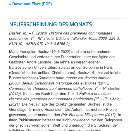
» Download Flyer (PDF)
NEUERSCHEINUNG DES MONATS
Baslez, M. – F. (2026), Histoire des premières communautés
er
e
chrétiennes. I
- III
siècle. Éditions Tallandier, Paris 2026. 224 S.
EUR 10,- (ISBN 979-10-210-6766-0).
Marie-Françoise Baslez (1946-2022) studierte unter anderem
Geschichte und verfasste ihre Dissertation unter der Ägide des
Gräzisten André Laronde. Sie lehrte an verschiedenen
französischen Universitäten, zuletzt an der Sorbonne in Paris
(Geschichte des antiken Christentums). Baslez (B.) hat zahlreiche
Bücher verfasst (
Comment notre monde est devenu chrétien
(2008), Jésus: Dictionnaire historique des évangiles (2017),
er
e
Comment les chrétiens sont devenus catholiques: I
– V
siècles
(2019))
. Ihr letztes Buch trägt den Titel:
L’Église à la maison:
er
e
Histoire des premières communautés chrétiennes (I
– III
siècle)
(2021).
Die Neuauflage des zuletzt genannten Buches ist die
Grundlage für meine Rezension. Die Autorin hat mehrere Preise
gewonnen, unter anderem den
Prix François-Millepierres (2017).
In
ihren Publikationen befasst sie sich vorwiegend mit den Religionen
der griechisch-römischen Welt und untersucht die Strukturen der
religiösen Gemeinschaften und die Verankerung in den