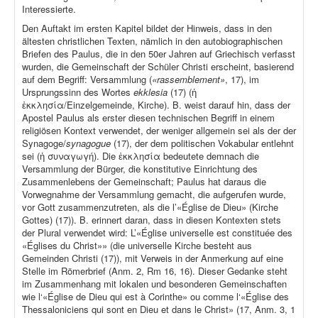
Interessierte.
Den Auftakt im ersten Kapitel bildet der Hinweis, dass in den
ältesten christlichen Texten, nämlich in den autobiographischen
Briefen des Paulus, die in den 50er Jahren auf Griechisch verfasst
wurden, die Gemeinschaft der Schüler Christi erscheint, basierend
auf dem Begriff: Versammlung (
«rassemblement»
, 17), im
Ursprungssinn des Wortes
ekklesia
(17) (ἡ
ἐκκλησία/Einzelgemeinde, Kirche). B. weist darauf hin, dass der
Apostel Paulus als erster diesen technischen Begriff in einem
religiösen Kontext verwendet, der weniger allgemein sei als der der
Synagoge/
synagogue
(17), der dem politischen Vokabular entlehnt
sei (ἡ συναγωγή). Die ἐκκλησία bedeutete demnach die
Versammlung der Bürger, die konstitutive Einrichtung des
Zusammenlebens der Gemeinschaft; Paulus hat daraus die
Vorwegnahme der Versammlung gemacht, die aufgerufen wurde,
vor Gott zusammenzutreten, als die l’«Église de Dieu» (Kirche
Gottes) (17)). B. erinnert daran, dass in diesen Kontexten stets
der Plural verwendet wird: L’«Église universelle est constituée des
«Églises du Christ»» (die universelle Kirche besteht aus
Gemeinden Christi (17)), mit Verweis in der Anmerkung auf eine
Stelle im Römerbrief (Anm. 2, Rm 16, 16). Dieser Gedanke steht
im Zusammenhang mit lokalen und besonderen Gemeinschaften
wie l‘«Église de Dieu qui est à Corinthe» ou comme l‘«Église des
Thessaloniciens qui sont en Dieu et dans le Christ» (17, Anm. 3, 1