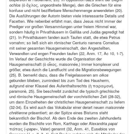
ochlos
(ὁ ὄχλος, ungeordnete Menge), den die Griechen für eine
konfuse und nicht bezifferbare Menschenmenge anwendeten (20).
Die Ausführungen der Autorin bieten viele interessante Details und
Facetten. Wie nebenbei erfährt man, dass Jesus nicht immer der
Prediger vor großen Versammlungen unter freiem Himmel war,
sondern häufig in Privathäusern in Galiläa und Judäa gepredigt hat
(21). In Privathäusern fanden auch Taufen statt, die etwa Petrus
vornahm; so ließ sich ein römischer Centurio namens Cornelius
mit seiner gesamten Hausgemeinschaft, den Angestellten,
Verwandten und engen Freunden taufen (22, Anm. 17, Ac 10, 1-7).
Im Verlauf der Geschichte wurde die Organisation der
Hausgemeinschaft (ὁ οἶκος, maisonnée,) immer komplexer und
größer, etwa durch die Landflucht und die Migrationsbewegungen
(25). B. bemerkt dazu, dass die Freigelassenen am
oikos
gebunden blieben, zumindest bis zum Tod des Hausherrn,
aufgrund einer Klausel des Aufenthaltsrechts (ἡ παραμονή,
paramonè
,
25). Sie beschreibt zunächst die typisch griechische
und römische Hausgemeinschaft der vorchristlichen Zeit (28-32),
um dann Einzelheiten der christlichen Hausgemeinschaft zu liefern
(32-34). Es wird auch das Vokabular einer derart neuen
maisonnée
chrétienne
präsentiert; an der Spitze eines Bistums steht
bekanntlich der Bischof. Ab dem Ende des zweiten Jahrhunderts
wurden die Bischöfe von Rom, Karthago oder Alexandria
papa
/
πάπας (
«pape»
, Vater) genannt (32, Anm. 41, Eusebios von