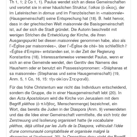
Th 1, 1; 2 Co 1, 1). Paulus wendet sich an diese Gemeinschaften
und verortet sie in einer häuslichen Struktur, l’
oikos
(ὁ οἶκος)
,
der
im Lateinischen in
domus
und im Französischen in «
maisonnée
»
(Hausgemeinschaft) seine Entsprechung hat (18). B. hebt hervor,
dass in der griechischen Welt
maisonnée
die Basisgemeinschaft
ist, auf der sich die Stadt gründet. Die Autorin beschreibt mit
wenigen Strichen die Entwicklung der Kirche, die ihren
Ausgangspunkt bei diesen
maisonnées
genommen habe, also als
l’«Église par maisonnées», über l’«Église de cité» bis schließlich l‘
«Église d‘Empire» entstanden sei, in der Zeit der Regierung
Konstantins (18). Interessanterweise verwendet Paulus, wenn er
sich an eine Gemeinde wendet, den Genitiv des Namens des
Hausherrn oder er benutzt ein Possessivpronomen: «Stéphanas et
sa maisonnée» (Stephanas und seine Hausgemeinschaft) (19,
Anm. 5, 1 Co, 16, 15: τὴν οἰκίαν Στεφανᾶ).
Für das frühe Christentum war nicht das Individuum entscheidend,
sondern die Gruppe, die in einer Hausgemeinschaft lebt (20). In
den
Acta Apostolorum
wird die Kirche von Jerusalem mit dem
Begriff
pléthos
(ὁ πλῆθος, Menschenmenge) bezeichnet, ein
Wort, das bereits die Juden in der Diaspora (Anm. 9) verwendeten
und das die Idee einer Gemeinschaft vermittelte, die sich trotz der
Zerstreuung und Isolierung organisiert hatte (
le vocabulaire
pléthos, déjà utilisé par les Juifs de la Diaspora, véhiculait l’idée
d’une communauté comptabilisée et organisée malgré la
dispersion et l’isolement,
20). In Opposition dazu steht der Begriff