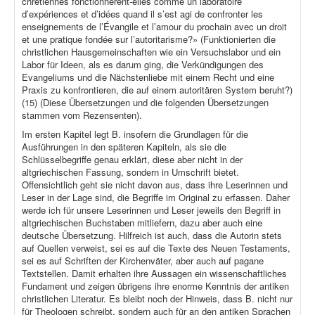
chrétiennes fonctionnèrent-elles comme un laboratoire
d’expériences et d’idées quand il s’est agi de confronter les
enseignements de l’Évangile et l’amour du prochain avec un droit
et une pratique fondée sur l’autoritarisme?» (Funktionierten die
christlichen Hausgemeinschaften wie ein Versuchslabor und ein
Labor für Ideen, als es darum ging, die Verkündigungen des
Evangeliums und die Nächstenliebe mit einem Recht und eine
Praxis zu konfrontieren, die auf einem autoritären System beruht?)
(15) (Diese Übersetzungen und die folgenden Übersetzungen
stammen vom Rezensenten).
Im ersten Kapitel legt B. insofern die Grundlagen für die
Ausführungen in den späteren Kapiteln, als sie die
Schlüsselbegriffe genau erklärt, diese aber nicht in der
altgriechischen Fassung, sondern in Umschrift bietet.
Offensichtlich geht sie nicht davon aus, dass ihre Leserinnen und
Leser in der Lage sind, die Begriffe im Original zu erfassen. Daher
werde ich für unsere Leserinnen und Leser jeweils den Begriff in
altgriechischen Buchstaben mitliefern, dazu aber auch eine
deutsche Übersetzung. Hilfreich ist auch, dass die Autorin stets
auf Quellen verweist, sei es auf die Texte des Neuen Testaments,
sei es auf Schriften der Kirchenväter, aber auch auf pagane
Textstellen. Damit erhalten ihre Aussagen ein wissenschaftliches
Fundament und zeigen übrigens ihre enorme Kenntnis der antiken
christlichen Literatur. Es bleibt noch der Hinweis, dass B. nicht nur
für Theologen schreibt, sondern auch für an den antiken Sprachen