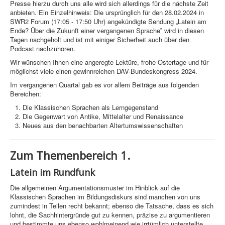
Presse hierzu durch uns alle wird sich allerdings für die nächste Zeit
anbieten. Ein Einzelhinweis: Die ursprünglich für den 28.02.2024 in
SWR2 Forum (17:05 - 17:50 Uhr) angekündigte Sendung „Latein am
Ende? Über die Zukunft einer vergangenen Sprache‟ wird in diesen
Tagen nachgeholt und ist mit einiger Sicherheit auch über den
Podcast nachzuhören.
Wir wünschen Ihnen eine angeregte Lektüre, frohe Ostertage und für
möglichst viele einen gewinnreichen DAV-Bundeskongress 2024.
Im vergangenen Quartal gab es vor allem Beiträge aus folgenden
Bereichen:
Die Klassischen Sprachen als Lerngegenstand
Die Gegenwart von Antike, Mittelalter und Renaissance
Neues aus den benachbarten Altertumswissenschaften
Zum Themenbereich 1.
Latein im Rundfunk
Die allgemeinen Argumentationsmuster im Hinblick auf die
Klassischen Sprachen im Bildungsdiskurs sind manchen von uns
zumindest in Teilen recht bekannt; ebenso die Tatsache, dass es sich
lohnt, die Sachhintergründe gut zu kennen, präzise zu argumentieren
und bestimmte uns ebenso wohlmeinend wie irrtümlich unterstellte