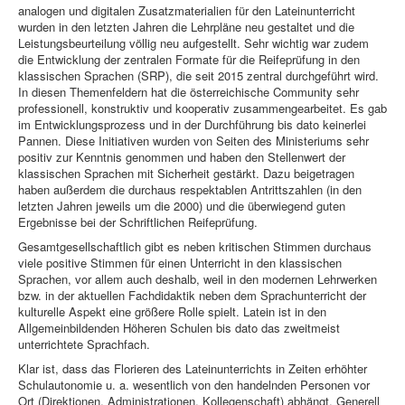
analogen und digitalen Zusatzmaterialien für den Lateinunterricht
wurden in den letzten Jahren die Lehrpläne neu gestaltet und die
Leistungsbeurteilung völlig neu aufgestellt. Sehr wichtig war zudem
die Entwicklung der zentralen Formate für die Reifeprüfung in den
klassischen Sprachen (SRP), die seit 2015 zentral durchgeführt wird.
In diesen Themenfeldern hat die österreichische Community sehr
professionell, konstruktiv und kooperativ zusammengearbeitet. Es gab
im Entwicklungsprozess und in der Durchführung bis dato keinerlei
Pannen. Diese Initiativen wurden von Seiten des Ministeriums sehr
positiv zur Kenntnis genommen und haben den Stellenwert der
klassischen Sprachen mit Sicherheit gestärkt. Dazu beigetragen
haben außerdem die durchaus respektablen Antrittszahlen (in den
letzten Jahren jeweils um die 2000) und die überwiegend guten
Ergebnisse bei der Schriftlichen Reifeprüfung.
Gesamtgesellschaftlich gibt es neben kritischen Stimmen durchaus
viele positive Stimmen für einen Unterricht in den klassischen
Sprachen, vor allem auch deshalb, weil in den modernen Lehrwerken
bzw. in der aktuellen Fachdidaktik neben dem Sprachunterricht der
kulturelle Aspekt eine größere Rolle spielt. Latein ist in den
Allgemeinbildenden Höheren Schulen bis dato das zweitmeist
unterrichtete Sprachfach.
Klar ist, dass das Florieren des Lateinunterrichts in Zeiten erhöhter
Schulautonomie u. a. wesentlich von den handelnden Personen vor
Ort (Direktionen, Administrationen, Kollegenschaft) abhängt. Generell