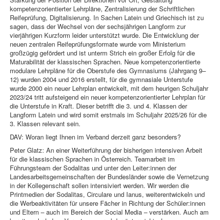
kompetenzorientierter Lehrpläne, Zentralisierung der Schriftlichen
Reifeprüfung, Digitalisierung. In Sachen Latein und Griechisch ist zu
sagen, dass der Wechsel von der sechsjährigen Langform zur
vierjährigen Kurzform leider unterstützt wurde. Die Entwicklung der
neuen zentralen Reifeprüfungsformate wurde vom Ministerium
großzügig gefördert und ist unterm Strich ein großer Erfolg für die
Maturabilität der klassischen Sprachen. Neue kompetenzorientierte
modulare Lehrpläne für die Oberstufe des Gymnasiums (Jahrgang 9–
12) wurden 2004 und 2016 erstellt, für die gymnasiale Unterstufe
wurde 2000 ein neuer Lehrplan entwickelt, mit dem heurigen Schuljahr
2023/24 tritt aufsteigend ein neuer kompetenzorientierter Lehrplan für
die Unterstufe in Kraft. Dieser betrifft die 3. und 4. Klassen der
Langform Latein und wird somit erstmals im Schuljahr 2025/26 für die
3. Klassen relevant sein.
DAV: Woran liegt Ihnen im Verband derzeit ganz besonders?
Peter Glatz: An einer Weiterführung der bisherigen intensiven Arbeit
für die klassischen Sprachen in Österreich. Teamarbeit im
Führungsteam der Sodalitas und unter den Leiter:innen der
Landesarbeitsgemeinschaften der Bundesländer sowie die Vernetzung
in der Kollegenschaft sollen intensiviert werden. Wir werden die
Printmedien der Sodalitas, Circulare und Ianus, weiterentwickeln und
die Werbeaktivitäten für unsere Fächer in Richtung der Schüler:innen
und Eltern – auch im Bereich der Social Media – verstärken. Auch am