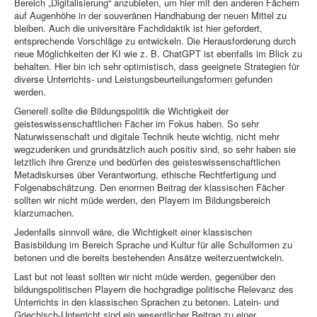
Bereich „Digitalisierung“ anzubieten, um hier mit den anderen Fächern
auf Augenhöhe in der souveränen Handhabung der neuen Mittel zu
bleiben. Auch die universitäre Fachdidaktik ist hier gefordert,
entsprechende Vorschläge zu entwickeln. Die Herausforderung durch
neue Möglichkeiten der KI wie z. B. ChatGPT ist ebenfalls im Blick zu
behalten. Hier bin ich sehr optimistisch, dass geeignete Strategien für
diverse Unterrichts- und Leistungsbeurteilungsformen gefunden
werden.
Generell sollte die Bildungspolitik die Wichtigkeit der
geisteswissenschaftlichen Fächer im Fokus haben. So sehr
Naturwissenschaft und digitale Technik heute wichtig, nicht mehr
wegzudenken und grundsätzlich auch positiv sind, so sehr haben sie
letztlich ihre Grenze und bedürfen des geisteswissenschaftlichen
Metadiskurses über Verantwortung, ethische Rechtfertigung und
Folgenabschätzung. Den enormen Beitrag der klassischen Fächer
sollten wir nicht müde werden, den Playern im Bildungsbereich
klarzumachen.
Jedenfalls sinnvoll wäre, die Wichtigkeit einer klassischen
Basisbildung im Bereich Sprache und Kultur für alle Schulformen zu
betonen und die bereits bestehenden Ansätze weiterzuentwickeln.
Last but not least sollten wir nicht müde werden, gegenüber den
bildungspolitischen Playern die hochgradige politische Relevanz des
Unterrichts in den klassischen Sprachen zu betonen. Latein- und
Griechisch-Unterricht sind ein wesentlicher Beitrag zu einer