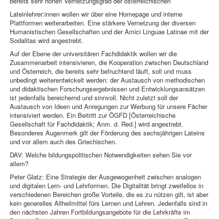
bereits sehr hohen Vernetzungsgrad der österreichischen
Lateinlehrer:innen wollen wir über eine Homepage und interne
Plattformen weiterarbeiten. Eine stärkere Vernetzung der diversen
Humanistischen Gesellschaften und der Amici Linguae Latinae mit der
Sodalitas wird angestrebt.
Auf der Ebene der universitären Fachdidaktik wollen wir die
Zusammenarbeit intensivieren, die Kooperation zwischen Deutschland
und Österreich, die bereits sehr befruchtend läuft, soll und muss
unbedingt weiterentwickelt werden: der Austausch von methodischen
und didaktischen Forschungsergebnissen und Entwicklungsansätzen
ist jedenfalls bereichernd und sinnvoll. Nicht zuletzt soll der
Austausch von Ideen und Anregungen zur Werbung für unsere Fächer
intensiviert werden. Ein Beitritt zur ÖGFD [Österreichische
Gesellschaft für Fachdidaktik; Anm. d. Red.] wird angestrebt.
Besonderes Augenmerk gilt der Förderung des sechsjährigen Lateins
und vor allem auch des Griechischen.
DAV: Welche bildungspolitischen Notwendigkeiten sehen Sie vor
allem?
Peter Glatz: Eine Strategie der Ausgewogenheit zwischen analogen
und digitalen Lern- und Lehrformen. Die Digitalität bringt zweifellos in
verschiedenen Bereichen große Vorteile, die es zu nützen gilt, ist aber
kein generelles Allheilmittel fürs Lernen und Lehren. Jedenfalls sind in
den nächsten Jahren Fortbildungsangebote für die Lehrkräfte im