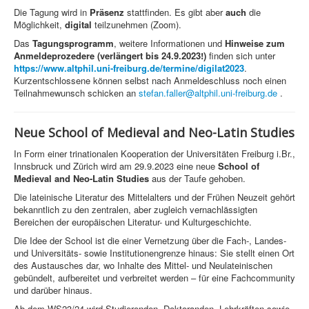
Die Tagung wird in
Präsenz
stattfinden. Es gibt aber
auch
die
Möglichkeit,
digital
teilzunehmen (Zoom).
Das
Tagungsprogramm
, weitere Informationen und
Hinweise zum
Anmeldeprozedere (verlängert bis 24.9.2023!)
finden sich unter
https://www.altphil.uni-freiburg.de/termine/digilat2023
.
Kurzentschlossene können selbst nach Anmeldeschluss noch einen
Teilnahmewunsch schicken an
stefan.faller@altphil.uni-freiburg.de
.
Neue School of Medieval and Neo-Latin Studies
In Form einer trinationalen Kooperation der Universitäten Freiburg i.Br.,
Innsbruck und Zürich wird am 29.9.2023 eine neue
School of
Medieval and Neo-Latin Studies
aus der Taufe gehoben.
Die lateinische Literatur des Mittelalters und der Frühen Neuzeit gehört
bekanntlich zu den zentralen, aber zugleich vernachlässigten
Bereichen der europäischen Literatur- und Kulturgeschichte.
Die Idee der School ist die einer Vernetzung über die Fach-, Landes-
und Universitäts- sowie Institutionengrenze hinaus: Sie stellt einen Ort
des Austausches dar, wo Inhalte des Mittel- und Neulateinischen
gebündelt, aufbereitet und verbreitet werden – für eine Fachcommunity
und darüber hinaus.
Ab dem WS23/24 wird Studierenden, Doktoranden, Lehrkräften sowie