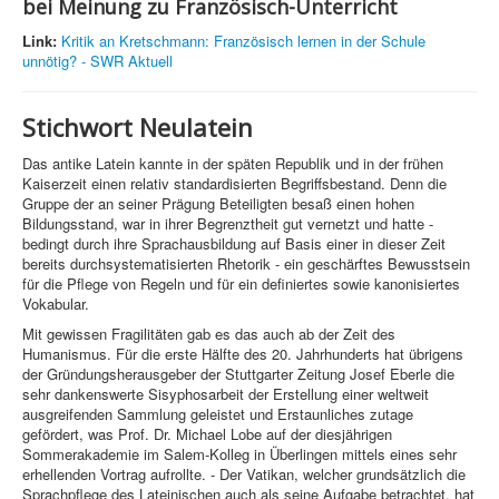
bei Meinung zu Französisch-Unterricht
Link:
Kritik an Kretschmann: Französisch lernen in der Schule
unnötig? - SWR Aktuell
Stichwort Neulatein
Das antike Latein kannte in der späten Republik und in der frühen
Kaiserzeit einen relativ standardisierten Begriffsbestand. Denn die
Gruppe der an seiner Prägung Beteiligten besaß einen hohen
Bildungsstand, war in ihrer Begrenztheit gut vernetzt und hatte -
bedingt durch ihre Sprachausbildung auf Basis einer in dieser Zeit
bereits durchsystematisierten Rhetorik - ein geschärftes Bewusstsein
für die Pflege von Regeln und für ein definiertes sowie kanonisiertes
Vokabular.
Mit gewissen Fragilitäten gab es das auch ab der Zeit des
Humanismus. Für die erste Hälfte des 20. Jahrhunderts hat übrigens
der Gründungsherausgeber der Stuttgarter Zeitung Josef Eberle die
sehr dankenswerte Sisyphosarbeit der Erstellung einer weltweit
ausgreifenden Sammlung geleistet und Erstaunliches zutage
gefördert, was Prof. Dr. Michael Lobe auf der diesjährigen
Sommerakademie im Salem-Kolleg in Überlingen mittels eines sehr
erhellenden Vortrag aufrollte. - Der Vatikan, welcher grundsätzlich die
Sprachpflege des Lateinischen auch als seine Aufgabe betrachtet, hat