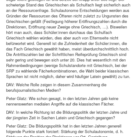
schwierige Stand des Griechischen als Schulfach liegt sicherlich auch
an der Ressourcenfrage. Schulautonome Entscheidungen werden aus
Gründen der Ressourcen des Öfteren nicht zuletzt zu Ungunsten des
Griechischen gefällt (Festlegung höherer Eröffnungszahlen durch die
Direktionen, Eröffnung neuer Zweige ohne Griechisch, …). Bisweilen
hört man auch, dass Schüler:innen durchaus das Schulfach
Griechisch wählen würden, dies aber auch von Elternseite nicht
befürwortet wird. Generell ist die Zufriedenheit der Schüler:innen, die
das Fach Griechisch gewählt haben, meist überdurchschnittlich hoch.
Die Antrittszahlen bei der Schriftlichen Reifeprüfung Griechisch sind
sehr gering und bewegen sich unter 20. Dies hat wesentlich mit den
Rahmenbedingungen (wenige Schulstandorte mit Griechisch, bei der
SRP zu wählende Fächerkombinationen, die Wahl beider klassischen
Sprachen ist nicht möglich, daher wird häufiger Latein gewählt) zu tun.
DAV: Welche Rolle zeigen in diesem Zusammenhang die
berufsjournalistischen Medien?
Peter Glatz: Wie schon gesagt, in den letzten Jahren gab keine
nennenswerten medialen Angriffe auf die klassischen Fächer.
DAV: In welche Richtung ist die Bildungspolitik der letzten Jahre und
der jüngsten Zeit in Sachen Latein und Griechisch gegangen?
Peter Glatz: Die Bildungspolitik hat in den letzten Jahren generell
folgende Punkte stark forciert: Stärkung der Schulautonomie, d. h.
Stärkung der Position der Direktionen vor Ort, Gestaltung