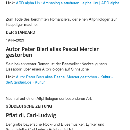
Link:
ARD alpha Uni: Archäologie studieren | alpha Uni | ARD alpha
Zum Tode des berühmten Romanciers, der einen Altphilologen zur
Hauptfigur machte:
DER STANDARD
1944–2023
Autor Peter Bieri alias Pascal Mercier
gestorben
Sein bekanntester Roman ist der Bestseller "Nachtzug nach
Lissabon" über einen Altphilologen auf Sinnsuche
Link:
Autor Peter Bieri alias Pascal Mercier gestorben - Kultur -
derStandard.de › Kultur
Nachruf auf einen Altphilologen der besonderen Art:
SÜDDEUTSCHE ZEITUNG
Pfiat di, Carl-Ludwig
Der große bayerische Rock- und Bluesmusiker, Lyriker und
Schriftsteller Carl-Ludwig Reichert ist tot.