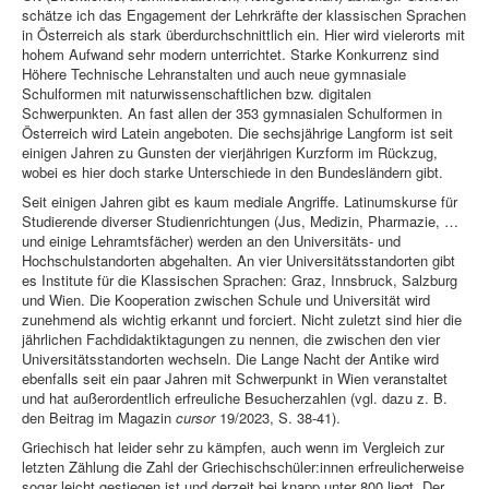
schätze ich das Engagement der Lehrkräfte der klassischen Sprachen
in Österreich als stark überdurchschnittlich ein. Hier wird vielerorts mit
hohem Aufwand sehr modern unterrichtet. Starke Konkurrenz sind
Höhere Technische Lehranstalten und auch neue gymnasiale
Schulformen mit naturwissenschaftlichen bzw. digitalen
Schwerpunkten. An fast allen der 353 gymnasialen Schulformen in
Österreich wird Latein angeboten. Die sechsjährige Langform ist seit
einigen Jahren zu Gunsten der vierjährigen Kurzform im Rückzug,
wobei es hier doch starke Unterschiede in den Bundesländern gibt.
Seit einigen Jahren gibt es kaum mediale Angriffe. Latinumskurse für
Studierende diverser Studienrichtungen (Jus, Medizin, Pharmazie, …
und einige Lehramtsfächer) werden an den Universitäts- und
Hochschulstandorten abgehalten. An vier Universitätsstandorten gibt
es Institute für die Klassischen Sprachen: Graz, Innsbruck, Salzburg
und Wien. Die Kooperation zwischen Schule und Universität wird
zunehmend als wichtig erkannt und forciert. Nicht zuletzt sind hier die
jährlichen Fachdidaktiktagungen zu nennen, die zwischen den vier
Universitätsstandorten wechseln. Die Lange Nacht der Antike wird
ebenfalls seit ein paar Jahren mit Schwerpunkt in Wien veranstaltet
und hat außerordentlich erfreuliche Besucherzahlen (vgl. dazu z. B.
den Beitrag im Magazin
cursor
19/2023, S. 38-41).
Griechisch hat leider sehr zu kämpfen, auch wenn im Vergleich zur
letzten Zählung die Zahl der Griechischschüler:innen erfreulicherweise
sogar leicht gestiegen ist und derzeit bei knapp unter 800 liegt. Der