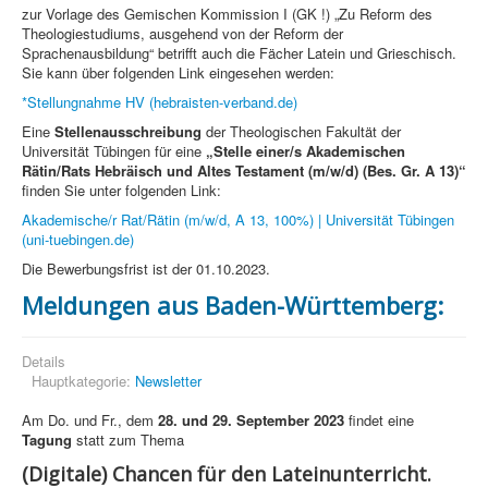
zur Vorlage des Gemischen Kommission I (GK !) „Zu Reform des
Theologiestudiums, ausgehend von der Reform der
Sprachenausbildung“ betrifft auch die Fächer Latein und Grieschisch.
Sie kann über folgenden Link eingesehen werden:
*Stellungnahme HV (hebraisten-verband.de)
Eine
Stellenausschreibung
der Theologischen Fakultät der
Universität Tübingen für eine
„Stelle einer/s Akademischen
Rätin/Rats Hebräisch und Altes Testament (m/w/d) (Bes. Gr. A 13)“
finden Sie unter folgenden Link:
Akademische/r Rat/Rätin (m/w/d, A 13, 100%) | Universität Tübingen
(uni-tuebingen.de)
Die Bewerbungsfrist ist der 01.10.2023.
Meldungen aus Baden-Württemberg:
Details
Hauptkategorie:
Newsletter
Am Do. und Fr., dem
28. und 29. September 2023
findet eine
Tagung
statt zum Thema
(Digitale) Chancen für den Lateinunterricht.