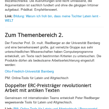
Bezahlschranke. Die Ausführungen sind recht umfassend, die
Argumentation ist sachlich fundiert und ohne die gängigen Irrtümer
aufgebaut. Prädikat: Empfehlenswert.
Link:
Bildung: Warum ich froh bin, dass meine Tochter Latein lernt -
WELT
Zum Themenbereich 2.
Der Forscher Prof. Dr. mult. Riedlberger an der Universität Bamberg
und eine bemerkenswert große, gut vernetzte Gruppe aus sehr
unterschiedlichen Wissenschaften haben Computerprogramme
entwickelt, um Texte nach bestimmten Kriterien zu untersuchen. Die
Produkte dürfen als bedeutsame Arbeitserleichterung eingestuft
werden:
Otto-Friedrich-Universität Bamberg
PM: Online-Tools für Latein und Altgriechisch
Doppelter ERC-Preisträger revolutioniert
Arbeit mit antiken Texten
Gemeinsam mit internationalen Teams entwickelt Peter Riedlberger
wegweisende Tools für Latein und Altgriechisch.
Link:
PM: Online-Tools für Latein und Altgriechisch | Presseportal