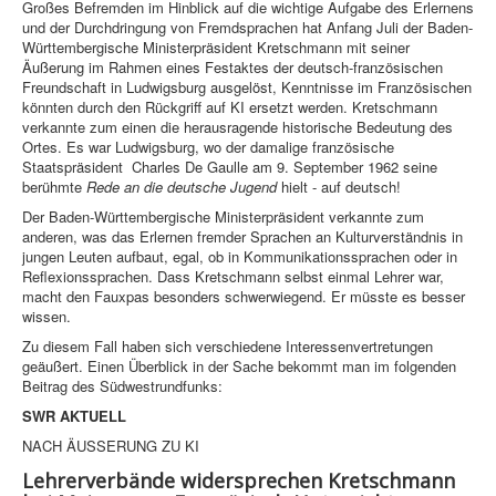
Großes Befremden im Hinblick auf die wichtige Aufgabe des Erlernens
und der Durchdringung von Fremdsprachen hat Anfang Juli der Baden-
Württembergische Ministerpräsident Kretschmann mit seiner
Äußerung im Rahmen eines Festaktes der deutsch-französischen
Freundschaft in Ludwigsburg ausgelöst, Kenntnisse im Französischen
könnten durch den Rückgriff auf KI ersetzt werden. Kretschmann
verkannte zum einen die herausragende historische Bedeutung des
Ortes. Es war Ludwigsburg, wo der damalige französische
Staatspräsident Charles De Gaulle am 9. September 1962 seine
berühmte
Rede an die deutsche Jugend
hielt - auf deutsch!
Der Baden-Württembergische Ministerpräsident verkannte zum
anderen, was das Erlernen fremder Sprachen an Kulturverständnis in
jungen Leuten aufbaut, egal, ob in Kommunikationssprachen oder in
Reflexionssprachen. Dass Kretschmann selbst einmal Lehrer war,
macht den Fauxpas besonders schwerwiegend. Er müsste es besser
wissen.
Zu diesem Fall haben sich verschiedene Interessenvertretungen
geäußert. Einen Überblick in der Sache bekommt man im folgenden
Beitrag des Südwestrundfunks:
SWR AKTUELL
NACH ÄUSSERUNG ZU KI
Lehrerverbände widersprechen Kretschmann