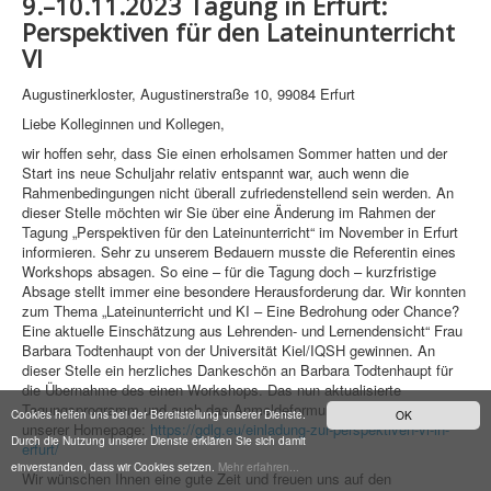
9.–10.11.2023 Tagung in Erfurt:
Perspektiven für den Lateinunterricht
VI
Augustinerkloster, Augustinerstraße 10, 99084 Erfurt
Liebe Kolleginnen und Kollegen,
wir hoffen sehr, dass Sie einen erholsamen Sommer hatten und der
Start ins neue Schuljahr relativ entspannt war, auch wenn die
Rahmenbedingungen nicht überall zufriedenstellend sein werden. An
dieser Stelle möchten wir Sie über eine Änderung im Rahmen der
Tagung „Perspektiven für den Lateinunterricht“ im November in Erfurt
informieren. Sehr zu unserem Bedauern musste die Referentin eines
Workshops absagen. So eine – für die Tagung doch – kurzfristige
Absage stellt immer eine besondere Herausforderung dar. Wir konnten
zum Thema „Lateinunterricht und KI – Eine Bedrohung oder Chance?
Eine aktuelle Einschätzung aus Lehrenden- und Lernendensicht“ Frau
Barbara Todtenhaupt von der Universität Kiel/IQSH gewinnen. An
dieser Stelle ein herzliches Dankeschön an Barbara Todtenhaupt für
die Übernahme des einen Workshops. Das nun aktualisierte
Tagungsprogramm und auch das Anmeldeformular finden Sie auf
Cookies helfen uns bei der Bereitstellung unserer Dienste.
OK
unserer Homepage:
https://gdlg.eu/einladung-zur-perspektiven-vi-in-
Durch die Nutzung unserer Dienste erklären Sie sich damit
erfurt/
einverstanden, dass wir Cookies setzen.
Mehr erfahren...
Wir wünschen Ihnen eine gute Zeit und freuen uns auf den