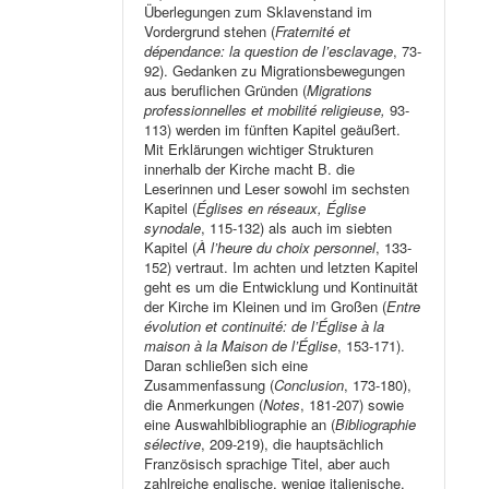
Überlegungen zum Sklavenstand im
Vordergrund stehen (
Fraternité et
dépendance: la question de l’esclavage
, 73-
92). Gedanken zu Migrationsbewegungen
aus beruflichen Gründen (
Migrations
professionnelles et mobilité religieuse,
93-
113) werden im fünften Kapitel geäußert.
Mit Erklärungen wichtiger Strukturen
innerhalb der Kirche macht B. die
Leserinnen und Leser sowohl im sechsten
Kapitel (
Églises en réseaux, Église
synodale
, 115-132) als auch im siebten
Kapitel (
À l’heure du choix personnel
, 133-
152) vertraut. Im achten und letzten Kapitel
geht es um die Entwicklung und Kontinuität
der Kirche im Kleinen und im Großen (
Entre
évolution et continuité: de l’Église à la
maison à la Maison de l’Église
, 153-171).
Daran schließen sich eine
Zusammenfassung (
Conclusion
, 173-180),
die Anmerkungen (
Notes
, 181-207) sowie
eine Auswahlbibliographie an (
Bibliographie
sélective
, 209-219), die hauptsächlich
Französisch sprachige Titel, aber auch
zahlreiche englische, wenige italienische,