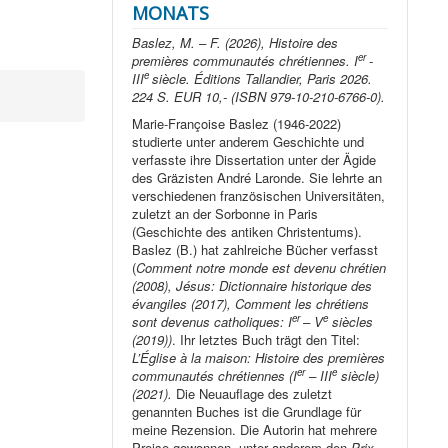
MONATS
Baslez, M. – F. (2026), Histoire des
er
premières communautés chrétiennes. I
-
e
III
siècle. Éditions Tallandier, Paris 2026.
224 S. EUR 10,- (ISBN 979-10-210-6766-0).
Marie-Françoise Baslez (1946-2022)
studierte unter anderem Geschichte und
verfasste ihre Dissertation unter der Ägide
des Gräzisten André Laronde. Sie lehrte an
verschiedenen französischen Universitäten,
zuletzt an der Sorbonne in Paris
(Geschichte des antiken Christentums).
Baslez (B.) hat zahlreiche Bücher verfasst
(
Comment notre monde est devenu chrétien
(2008), Jésus: Dictionnaire historique des
évangiles (2017), Comment les chrétiens
er
e
sont devenus catholiques: I
– V
siècles
(2019))
. Ihr letztes Buch trägt den Titel:
L’Église à la maison: Histoire des premières
er
e
communautés chrétiennes (I
– III
siècle)
(2021).
Die Neuauflage des zuletzt
genannten Buches ist die Grundlage für
meine Rezension. Die Autorin hat mehrere
Preise gewonnen, unter anderem den
Prix