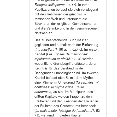
François-Millepierres (2017).
In ihren
Publikationen befasst sie sich vorwiegend
mit den Religionen der griechisch-
römischen Welt und untersucht die
Strukturen der religiösen Gemeinschaften
und die Verankerung in den verschiedenen
Netzwerken.
Das zu besprechende Buch ist klar
gegliedert und enthält nach der Einführung
(
Introduction,
7-15
)
acht Kapitel. Im ersten
Kapitel (
Les Églises de maisonnée:
représentation et réalité,
17-34) werden
wesentliche Grundbegriffe erläutert, deren
Kenntnis für das Verständnis der
Darlegungen unabdingbar sind. Im zweiten
Kapitel befasst sich B. mit dem Mythos
einer Kirche im Untergrund (
Ni cachées, ni
confinées: le mythe d’une Église
souterraine
, 35-52). Im Mittelpunkt des
dritten Kapitels werden Fragen zu den
Freiheiten und den Zwängen der Frauen in
der Frühzeit des Christentums behandelt
(
La maisonnée, fabrique de féminisme
?, 53-
71), während im vierten Kapitel