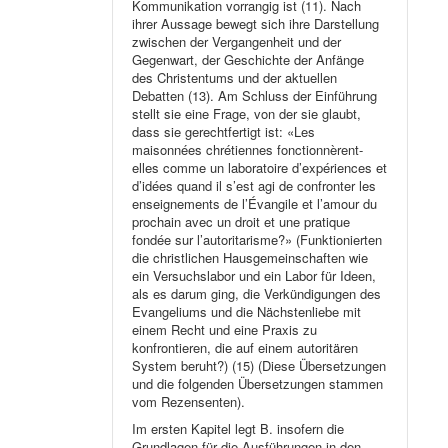
Kommunikation vorrangig ist (11). Nach
ihrer Aussage bewegt sich ihre Darstellung
zwischen der Vergangenheit und der
Gegenwart, der Geschichte der Anfänge
des Christentums und der aktuellen
Debatten (13). Am Schluss der Einführung
stellt sie eine Frage, von der sie glaubt,
dass sie gerechtfertigt ist: «Les
maisonnées chrétiennes fonctionnèrent-
elles comme un laboratoire d’expériences et
d’idées quand il s’est agi de confronter les
enseignements de l’Évangile et l’amour du
prochain avec un droit et une pratique
fondée sur l’autoritarisme?» (Funktionierten
die christlichen Hausgemeinschaften wie
ein Versuchslabor und ein Labor für Ideen,
als es darum ging, die Verkündigungen des
Evangeliums und die Nächstenliebe mit
einem Recht und eine Praxis zu
konfrontieren, die auf einem autoritären
System beruht?) (15) (Diese Übersetzungen
und die folgenden Übersetzungen stammen
vom Rezensenten).
Im ersten Kapitel legt B. insofern die
Grundlagen für die Ausführungen in den