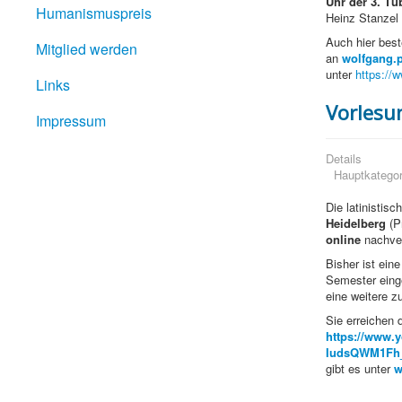
Uhr der 3. T
Humanismuspreis
Heinz Stanzel 
Auch hier best
Mitglied werden
an
wolfgang.p
unter
https://
Links
Vorlesu
Impressum
Details
Hauptkategor
Die latinistisc
Heidelberg
(Pr
online
nachver
Bisher ist ein
Semester einge
eine weitere z
Sie erreichen 
https://www.
IudsQWM1F
gibt es unter
w