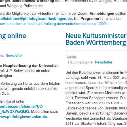
übinger Demosthenes-Workshop
statt. Es referieren Olivier Gengler, Manfred
und Wolfgang Polleichtner.
eht die Möglichkeit zur virtuellen Teilnahme per Zoom.
Anmeldungen
sollten
olleichtner@philologie.uni-tuebingen.de
.
Ein
Programm i
st einsehbar
www.humanismus-heute.uni-freiburg.de/events/demosthenesIII2021
.
ng online
Neue Kultusministeri
Baden-Württemberg
ie:
Newsletter
Details
Hauptkategorie:
Newsletter
he
Hauptvorlesung der Universität
of. J.P. Schwindt) ist ab sofort
Bei den Koalitionsverhandlungen im 
folgbar.
Landtagswahl vom 14. März 2021 wu
beschlossen, dass das Ministerium fü
e Vorlesung zu Horaz aus dem letzten
Jugend und Sport künftig erstmalig 
stellt; gerade entsteht sukzessive
geleitet wird. Zur neuen Ministerin w
u Ovid.
2021 Theresa Schopper ernannt. Die 
den Kanal unter
Füssenerin war von 2003 bis 2013
youtube.com/channel/UC-
Landesvorsitzende von Bündnis 90/D
h_NzWQXWaQMQ
, Materialien dazu
Bayern, bevor sie 2016 nach Baden-
ww.philologievonunten.de
wechselte und zunächst als Staatssek
2018 als Staatsministerin tätig war. Si