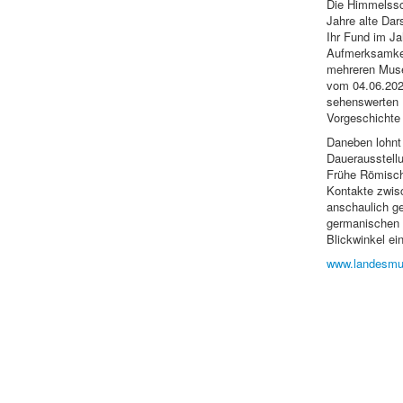
Die Himmelssc
Jahre alte Da
Ihr Fund im Ja
Aufmerksamkei
mehreren Musee
vom 04.06.202
sehenswerten
Vorgeschichte 
Daneben lohnt 
Dauerausstell
Frühe Römische
Kontakte zwi
anschaulich g
germanischen 
Blickwinkel e
www.landesmu