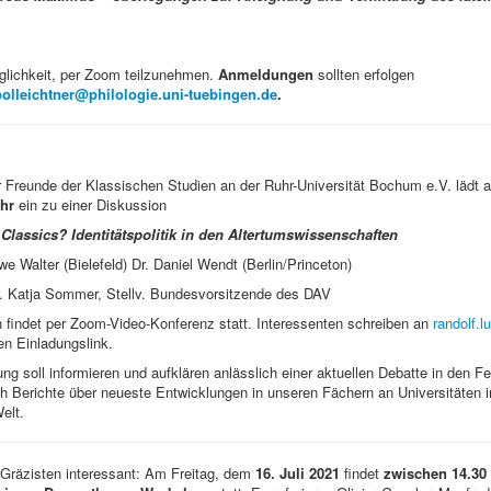
glichkeit, per Zoom teilzunehmen.
Anmeldungen
sollten erfolgen
olleichtner@philologie.uni-tuebingen.de
.
r Freunde der Klassischen Studien an der Ruhr-Universität Bochum e.V. lädt
Uhr
ein zu einer Diskussion
Classics? Identitätspolitik in den Altertumswissenschaften
we Walter (Bielefeld) Dr. Daniel Wendt (Berlin/Princeton)
r. Katja Sommer, Stellv. Bundesvorsitzende des DAV
 findet per Zoom-Video-Konferenz statt. Interessenten schreiben an
randolf.
en Einladungslink.
ng soll informieren und aufklären anlässlich einer aktuellen Debatte in den Fe
h Berichte über neueste Entwicklungen in unseren Fächern an Universitäten i
elt.
 Gräzisten interessant: Am Freitag, dem
16. Juli 2021
findet
zwischen 14.30