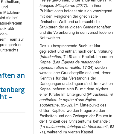
Katholiken,
François-Millepierres (2017).
In ihren
n und
Publikationen befasst sie sich vorwiegend
für Mädchen-
mit den Religionen der griechisch-
ird sie bei
römischen Welt und untersucht die
atssekretärin
Strukturen der religiösen Gemeinschaften
sekretär
und die Verankerung in den verschiedenen
den-
Netzwerken.
ihrem Team zur
sprechpartner
Das zu besprechende Buch ist klar
unterrichts
gegliedert und enthält nach der Einführung
(
Introduction,
7-15
)
acht Kapitel. Im ersten
Kapitel (
Les Églises de maisonnée:
représentation et réalité,
17-34) werden
wesentliche Grundbegriffe erläutert, deren
aften an
Kenntnis für das Verständnis der
Darlegungen unabdingbar sind. Im zweiten
ttenberg
Kapitel befasst sich B. mit dem Mythos
einer Kirche im Untergrund (
Ni cachées, ni
ht –
confinées: le mythe d’une Église
souterraine
, 35-52). Im Mittelpunkt des
dritten Kapitels werden Fragen zu den
Freiheiten und den Zwängen der Frauen in
der Frühzeit des Christentums behandelt
(
La maisonnée, fabrique de féminisme
?, 53-
71), während im vierten Kapitel