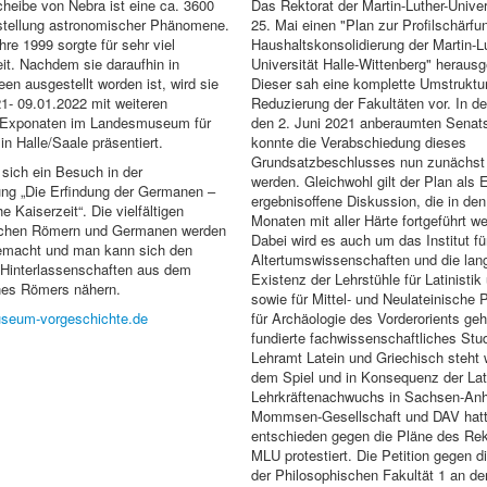
heibe von Nebra ist eine ca. 3600
Das Rektorat der Martin-Luther-Univer
rstellung astronomischer Phänomene.
25. Mai einen "Plan zur Profilschärfu
hre 1999 sorgte für sehr viel
Haushaltskonsolidierung der Martin-Lu
t. Nachdem sie daraufhin in
Universität Halle-Wittenberg" herausg
n ausgestellt worden ist, wird sie
Dieser sah eine komplette Umstruktu
1- 09.01.2022 mit weiteren
Reduzierung der Fakultäten vor. In der
 Exponaten im Landesmuseum für
den 2. Juni 2021 anberaumten Senat
in Halle/Saale präsentiert.
konnte die Verabschiedung dieses
Grundsatzbeschlusses nun zunächst 
sich ein Besuch in der
werden. Gleichwohl gilt der Plan als E
ung „Die Erfindung der Germanen –
ergebnisoffene Diskussion, die in d
 Kaiserzeit“. Die vielfältigen
Monaten mit aller Härte fortgeführt we
schen Römern und Germanen werden
Dabei wird es auch um das Institut fü
emacht und man kann sich den
Altertumswissenschaften und die lang
Hinterlassenschaften aus dem
Existenz der Lehrstühle für Latinistik
ines Römers nähern.
sowie für Mittel- und Neulateinische P
seum-vorgeschichte.de
für Archäologie des Vorderorients ge
fundierte fachwissenschaftliches Stu
Lehramt Latein und Griechisch steht w
dem Spiel und in Konsequenz der Lat
Lehrkräftenachwuchs in Sachsen-Anh
Mommsen-Gesellschaft und DAV hatt
entschieden gegen die Pläne des Rek
MLU protestiert. Die Petition gegen d
der Philosophischen Fakultät 1 an d