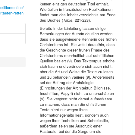
keinen einzigen deutschen Titel enthält.
tition/online/
Wie üblich in französischen Publikationen
ltaeten-retten
findet man das Inhaltsverzeichnis am Ende
des Buches (
Table
, 221-223).
Bereits in der Einleitung lassen einige
Bemerkungen der Autorin deutlich werden,
dass sie ausgewiesene Kennerin des frühen
Christentums ist. Sie weist daraufhin, dass
die Geschichte dieser frühen Phase des
Christentums mehrheitlich auf schriftlichen
Quellen basiert (9). Das Textcorpus erhöhe
sich kaum und verändere sich auch nicht,
aber die Art und Weise die Texte zu lesen
und zu behandeln variiere (9). Andererseits
sei der Beitrag der Archäologie
(Einrichtungen der Architektur, Bildnisse,
Inschriften, Papyri) nicht zu unterschätzen
(9). Sie vergisst nicht darauf aufmerksam
zu machen, dass man die christlichen
Texte nicht nur wegen ihres
Informationsgehalts liest, sondern auch
wegen ihrer Techniken und Schreibstile,
außerdem seien sie Ausdruck einer
Pastorale, bei der die Sorge um die