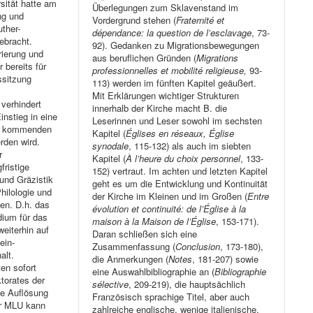
sität hatte am
Überlegungen zum Sklavenstand im
ng und
Vordergrund stehen (
Fraternité et
ther-
dépendance: la question de l’esclavage
, 73-
ebracht.
92). Gedanken zu Migrationsbewegungen
rierung und
aus beruflichen Gründen (
Migrations
 bereits für
professionnelles et mobilité religieuse,
93-
ssitzung
113) werden im fünften Kapitel geäußert.
Mit Erklärungen wichtiger Strukturen
verhindert
innerhalb der Kirche macht B. die
instieg in eine
Leserinnen und Leser sowohl im sechsten
en kommenden
Kapitel (
Églises en réseaux, Église
rden wird.
synodale
, 115-132) als auch im siebten
r
Kapitel (
À l’heure du choix personnel
, 133-
fristige
152) vertraut. Im achten und letzten Kapitel
 und Gräzistik
geht es um die Entwicklung und Kontinuität
hilologie und
der Kirche im Kleinen und im Großen (
Entre
hen. D.h. das
évolution et continuité: de l’Église à la
dium für das
maison à la Maison de l’Église
, 153-171).
eiterhin auf
Daran schließen sich eine
ein-
Zusammenfassung (
Conclusion
, 173-180),
alt.
die Anmerkungen (
Notes
, 181-207) sowie
en sofort
eine Auswahlbibliographie an (
Bibliographie
torates der
sélective
, 209-219), die hauptsächlich
ie Auflösung
Französisch sprachige Titel, aber auch
er MLU kann
zahlreiche englische, wenige italienische,