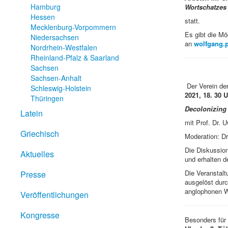
Hamburg
Wortschatzes
Hessen
statt.
Mecklenburg-Vorpommern
Es gibt die Mö
Niedersachsen
an
wolfgang.p
Nordrhein-Westfalen
Rheinland-Pfalz & Saarland
Sachsen
Sachsen-Anhalt
Der Verein de
Schleswig-Holstein
2021, 18. 30 
Thüringen
Decolonizing 
Latein
mit Prof. Dr. U
Griechisch
Moderation: D
Die Diskussion
Aktuelles
und erhalten d
Die Veranstaltu
Presse
ausgelöst durc
anglophonen W
Veröffentlichungen
Kongresse
Besonders für