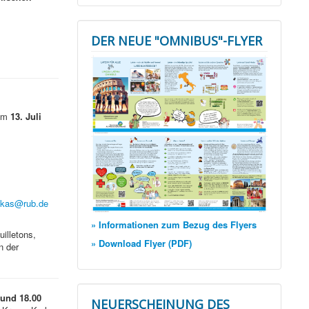
DER NEUE "OMNIBUS"-FLYER
 am
13. Juli
lukas@rub.de
» Informationen zum Bezug des Flyers
uilletons,
» Download Flyer (PDF)
n der
 und 18.00
NEUERSCHEINUNG DES