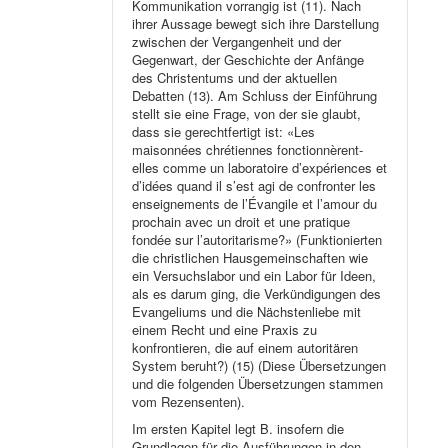
Kommunikation vorrangig ist (11). Nach
ihrer Aussage bewegt sich ihre Darstellung
zwischen der Vergangenheit und der
Gegenwart, der Geschichte der Anfänge
des Christentums und der aktuellen
Debatten (13). Am Schluss der Einführung
stellt sie eine Frage, von der sie glaubt,
dass sie gerechtfertigt ist: «Les
maisonnées chrétiennes fonctionnèrent-
elles comme un laboratoire d’expériences et
d’idées quand il s’est agi de confronter les
enseignements de l’Évangile et l’amour du
prochain avec un droit et une pratique
fondée sur l’autoritarisme?» (Funktionierten
die christlichen Hausgemeinschaften wie
ein Versuchslabor und ein Labor für Ideen,
als es darum ging, die Verkündigungen des
Evangeliums und die Nächstenliebe mit
einem Recht und eine Praxis zu
konfrontieren, die auf einem autoritären
System beruht?) (15) (Diese Übersetzungen
und die folgenden Übersetzungen stammen
vom Rezensenten).
Im ersten Kapitel legt B. insofern die
Grundlagen für die Ausführungen in den