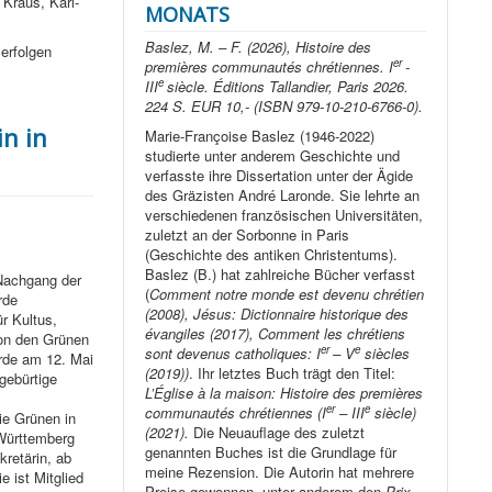
 Kraus, Karl-
MONATS
Baslez, M. – F. (2026), Histoire des
 erfolgen
er
premières communautés chrétiennes. I
-
e
III
siècle. Éditions Tallandier, Paris 2026.
224 S. EUR 10,- (ISBN 979-10-210-6766-0).
n in
Marie-Françoise Baslez (1946-2022)
studierte unter anderem Geschichte und
verfasste ihre Dissertation unter der Ägide
des Gräzisten André Laronde. Sie lehrte an
verschiedenen französischen Universitäten,
zuletzt an der Sorbonne in Paris
(Geschichte des antiken Christentums).
Baslez (B.) hat zahlreiche Bücher verfasst
Nachgang der
(
Comment notre monde est devenu chrétien
rde
(2008), Jésus: Dictionnaire historique des
r Kultus,
évangiles (2017), Comment les chrétiens
von den Grünen
er
e
sont devenus catholiques: I
– V
siècles
urde am 12. Mai
(2019))
. Ihr letztes Buch trägt den Titel:
gebürtige
L’Église à la maison: Histoire des premières
er
e
communautés chrétiennes (I
– III
siècle)
ie Grünen in
(2021).
Die Neuauflage des zuletzt
Württemberg
genannten Buches ist die Grundlage für
retärin, ab
meine Rezension. Die Autorin hat mehrere
e ist Mitglied
Preise gewonnen, unter anderem den
Prix