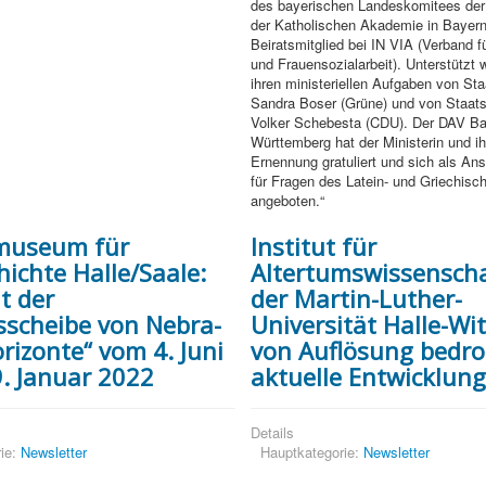
des bayerischen Landeskomitees der 
der Katholischen Akademie in Bayer
Beiratsmitglied bei IN VIA (Verband 
und Frauensozialarbeit). Unterstützt w
ihren ministeriellen Aufgaben von Sta
Sandra Boser (Grüne) und von Staats
Volker Schebesta (CDU). Der DAV Ba
Württemberg hat der Ministerin und 
Ernennung gratuliert und sich als An
für Fragen des Latein- und Griechisch
angeboten.“
museum für
Institut für
ichte Halle/Saale:
Altertumswissensch
t der
der Martin-Luther-
scheibe von Nebra-
Universität Halle-Wi
rizonte“ vom 4. Juni
von Auflösung bedro
9. Januar 2022
aktuelle Entwicklung
Details
ie:
Newsletter
Hauptkategorie:
Newsletter