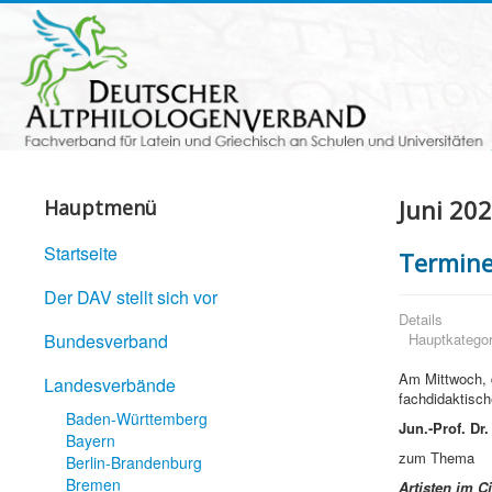
Juni 20
Hauptmenü
Startseite
Termin
Der DAV stellt sich vor
Details
Bundesverband
Hauptkategor
Am Mittwoch,
Landesverbände
fachdidaktisch
Baden-Württemberg
Jun.-Prof. Dr
Bayern
zum Thema
Berlin-Brandenburg
Bremen
Artisten im 