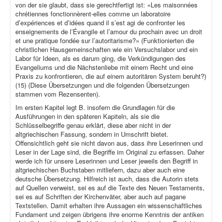
von der sie glaubt, dass sie gerechtfertigt ist: «Les maisonnées
chrétiennes fonctionnèrent-elles comme un laboratoire
d’expériences et d’idées quand il s’est agi de confronter les
enseignements de l’Évangile et l’amour du prochain avec un droit
et une pratique fondée sur l’autoritarisme?» (Funktionierten die
christlichen Hausgemeinschaften wie ein Versuchslabor und ein
Labor für Ideen, als es darum ging, die Verkündigungen des
Evangeliums und die Nächstenliebe mit einem Recht und eine
Praxis zu konfrontieren, die auf einem autoritären System beruht?)
(15) (Diese Übersetzungen und die folgenden Übersetzungen
stammen vom Rezensenten).
Im ersten Kapitel legt B. insofern die Grundlagen für die
Ausführungen in den späteren Kapiteln, als sie die
Schlüsselbegriffe genau erklärt, diese aber nicht in der
altgriechischen Fassung, sondern in Umschrift bietet.
Offensichtlich geht sie nicht davon aus, dass ihre Leserinnen und
Leser in der Lage sind, die Begriffe im Original zu erfassen. Daher
werde ich für unsere Leserinnen und Leser jeweils den Begriff in
altgriechischen Buchstaben mitliefern, dazu aber auch eine
deutsche Übersetzung. Hilfreich ist auch, dass die Autorin stets
auf Quellen verweist, sei es auf die Texte des Neuen Testaments,
sei es auf Schriften der Kirchenväter, aber auch auf pagane
Textstellen. Damit erhalten ihre Aussagen ein wissenschaftliches
Fundament und zeigen übrigens ihre enorme Kenntnis der antiken