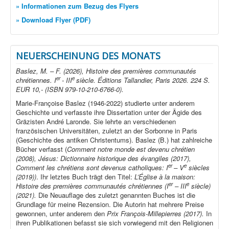
» Informationen zum Bezug des Flyers
» Download Flyer (PDF)
NEUERSCHEINUNG DES MONATS
Baslez, M. – F. (2026), Histoire des premières communautés
er
e
chrétiennes. I
- III
siècle. Éditions Tallandier, Paris 2026. 224 S.
EUR 10,- (ISBN 979-10-210-6766-0).
Marie-Françoise Baslez (1946-2022) studierte unter anderem
Geschichte und verfasste ihre Dissertation unter der Ägide des
Gräzisten André Laronde. Sie lehrte an verschiedenen
französischen Universitäten, zuletzt an der Sorbonne in Paris
(Geschichte des antiken Christentums). Baslez (B.) hat zahlreiche
Bücher verfasst (
Comment notre monde est devenu chrétien
(2008), Jésus: Dictionnaire historique des évangiles (2017),
er
e
Comment les chrétiens sont devenus catholiques: I
– V
siècles
(2019))
. Ihr letztes Buch trägt den Titel:
L’Église à la maison:
er
e
Histoire des premières communautés chrétiennes (I
– III
siècle)
(2021).
Die Neuauflage des zuletzt genannten Buches ist die
Grundlage für meine Rezension. Die Autorin hat mehrere Preise
gewonnen, unter anderem den
Prix François-Millepierres (2017).
In
ihren Publikationen befasst sie sich vorwiegend mit den Religionen