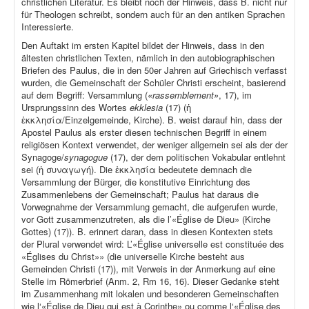
christlichen Literatur. Es bleibt noch der Hinweis, dass B. nicht nur
für Theologen schreibt, sondern auch für an den antiken Sprachen
Interessierte.
Den Auftakt im ersten Kapitel bildet der Hinweis, dass in den
ältesten christlichen Texten, nämlich in den autobiographischen
Briefen des Paulus, die in den 50er Jahren auf Griechisch verfasst
wurden, die Gemeinschaft der Schüler Christi erscheint, basierend
auf dem Begriff: Versammlung (
«rassemblement»
, 17), im
Ursprungssinn des Wortes
ekklesia
(17) (ἡ
ἐκκλησία/Einzelgemeinde, Kirche). B. weist darauf hin, dass der
Apostel Paulus als erster diesen technischen Begriff in einem
religiösen Kontext verwendet, der weniger allgemein sei als der der
Synagoge/
synagogue
(17), der dem politischen Vokabular entlehnt
sei (ἡ συναγωγή). Die ἐκκλησία bedeutete demnach die
Versammlung der Bürger, die konstitutive Einrichtung des
Zusammenlebens der Gemeinschaft; Paulus hat daraus die
Vorwegnahme der Versammlung gemacht, die aufgerufen wurde,
vor Gott zusammenzutreten, als die l’«Église de Dieu» (Kirche
Gottes) (17)). B. erinnert daran, dass in diesen Kontexten stets
der Plural verwendet wird: L’«Église universelle est constituée des
«Églises du Christ»» (die universelle Kirche besteht aus
Gemeinden Christi (17)), mit Verweis in der Anmerkung auf eine
Stelle im Römerbrief (Anm. 2, Rm 16, 16). Dieser Gedanke steht
im Zusammenhang mit lokalen und besonderen Gemeinschaften
wie l‘«Église de Dieu qui est à Corinthe» ou comme l‘«Église des