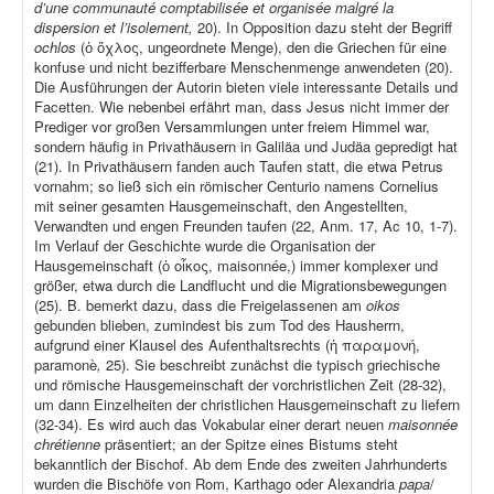
d’une communauté comptabilisée et organisée malgré la
dispersion et l’isolement,
20). In Opposition dazu steht der Begriff
ochlos
(ὁ ὄχλος, ungeordnete Menge), den die Griechen für eine
konfuse und nicht bezifferbare Menschenmenge anwendeten (20).
Die Ausführungen der Autorin bieten viele interessante Details und
Facetten. Wie nebenbei erfährt man, dass Jesus nicht immer der
Prediger vor großen Versammlungen unter freiem Himmel war,
sondern häufig in Privathäusern in Galiläa und Judäa gepredigt hat
(21). In Privathäusern fanden auch Taufen statt, die etwa Petrus
vornahm; so ließ sich ein römischer Centurio namens Cornelius
mit seiner gesamten Hausgemeinschaft, den Angestellten,
Verwandten und engen Freunden taufen (22, Anm. 17, Ac 10, 1-7).
Im Verlauf der Geschichte wurde die Organisation der
Hausgemeinschaft (ὁ οἶκος, maisonnée,) immer komplexer und
größer, etwa durch die Landflucht und die Migrationsbewegungen
(25). B. bemerkt dazu, dass die Freigelassenen am
oikos
gebunden blieben, zumindest bis zum Tod des Hausherrn,
aufgrund einer Klausel des Aufenthaltsrechts (ἡ παραμονή,
paramonè
,
25). Sie beschreibt zunächst die typisch griechische
und römische Hausgemeinschaft der vorchristlichen Zeit (28-32),
um dann Einzelheiten der christlichen Hausgemeinschaft zu liefern
(32-34). Es wird auch das Vokabular einer derart neuen
maisonnée
chrétienne
präsentiert; an der Spitze eines Bistums steht
bekanntlich der Bischof. Ab dem Ende des zweiten Jahrhunderts
wurden die Bischöfe von Rom, Karthago oder Alexandria
papa
/