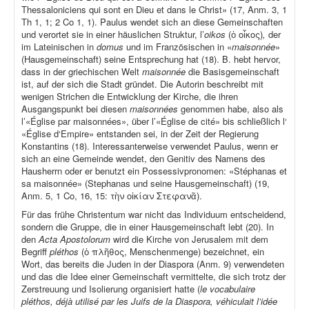
Thessaloniciens qui sont en Dieu et dans le Christ» (17, Anm. 3, 1
Th 1, 1; 2 Co 1, 1). Paulus wendet sich an diese Gemeinschaften
und verortet sie in einer häuslichen Struktur, l’
oikos
(ὁ οἶκος)
,
der
im Lateinischen in
domus
und im Französischen in «
maisonnée
»
(Hausgemeinschaft) seine Entsprechung hat (18). B. hebt hervor,
dass in der griechischen Welt
maisonnée
die Basisgemeinschaft
ist, auf der sich die Stadt gründet. Die Autorin beschreibt mit
wenigen Strichen die Entwicklung der Kirche, die ihren
Ausgangspunkt bei diesen
maisonnées
genommen habe, also als
l’«Église par maisonnées», über l’«Église de cité» bis schließlich l‘
«Église d‘Empire» entstanden sei, in der Zeit der Regierung
Konstantins (18). Interessanterweise verwendet Paulus, wenn er
sich an eine Gemeinde wendet, den Genitiv des Namens des
Hausherrn oder er benutzt ein Possessivpronomen: «Stéphanas et
sa maisonnée» (Stephanas und seine Hausgemeinschaft) (19,
Anm. 5, 1 Co, 16, 15: τὴν οἰκίαν Στεφανᾶ).
Für das frühe Christentum war nicht das Individuum entscheidend,
sondern die Gruppe, die in einer Hausgemeinschaft lebt (20). In
den
Acta Apostolorum
wird die Kirche von Jerusalem mit dem
Begriff
pléthos
(ὁ πλῆθος, Menschenmenge) bezeichnet, ein
Wort, das bereits die Juden in der Diaspora (Anm. 9) verwendeten
und das die Idee einer Gemeinschaft vermittelte, die sich trotz der
Zerstreuung und Isolierung organisiert hatte (
le vocabulaire
pléthos, déjà utilisé par les Juifs de la Diaspora, véhiculait l’idée