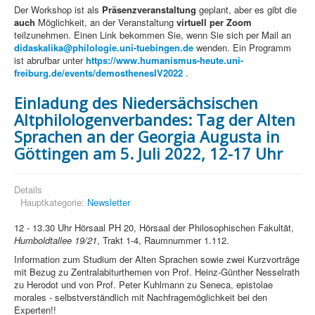
Der Workshop ist als
Präsenzveranstaltung
geplant, aber es gibt die
auch
Möglichkeit, an der Veranstaltung
virtuell per Zoom
teilzunehmen. Einen Link bekommen Sie, wenn Sie sich per Mail an
didaskalika@philologie.uni-tuebingen.de
wenden. Ein Programm
ist abrufbar unter
https://www.humanismus-heute.uni-
freiburg.de/events/demosthenesIV2022
.
Einladung des Niedersächsischen
Altphilologenverbandes: Tag der Alten
Sprachen an der Georgia Augusta in
Göttingen am 5. Juli 2022, 12-17 Uhr
Details
Hauptkategorie:
Newsletter
12 - 13.30 Uhr Hörsaal PH 20, Hörsaal der Philosophischen Fakultät,
Humboldtallee 19/21
, Trakt 1-4, Raumnummer 1.112.
Information zum Studium der Alten Sprachen sowie zwei Kurzvorträge
mit Bezug zu Zentralabiturthemen von Prof. Heinz-Günther Nesselrath
zu Herodot und von Prof. Peter Kuhlmann zu Seneca, epistolae
morales - selbstverständlich mit Nachfragemöglichkeit bei den
Experten!!