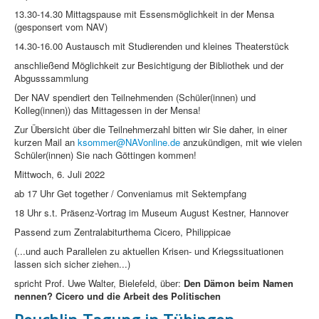
13.30-14.30 Mittagspause mit Essensmöglichkeit in der Mensa
(gesponsert vom NAV)
14.30-16.00 Austausch mit Studierenden und kleines Theaterstück
anschließend Möglichkeit zur Besichtigung der Bibliothek und der
Abgusssammlung
Der NAV spendiert den Teilnehmenden (Schüler(innen) und
Kolleg(innen)) das Mittagessen in der Mensa!
Zur Übersicht über die Teilnehmerzahl bitten wir Sie daher, in einer
kurzen Mail an
ksommer@NAVonline.de
anzukündigen, mit wie vielen
Schüler(innen) Sie nach Göttingen kommen!
Mittwoch, 6. Juli 2022
ab 17 Uhr Get together / Conveniamus mit Sektempfang
18 Uhr s.t. Präsenz-Vortrag im Museum August Kestner, Hannover
Passend zum Zentralabiturthema Cicero, Philippicae
(...und auch Parallelen zu aktuellen Krisen- und Kriegssituationen
lassen sich sicher ziehen...)
spricht Prof. Uwe Walter, Bielefeld, über:
Den Dämon beim Namen
nennen? Cicero und die Arbeit des Politischen