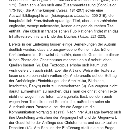
171). Daran schließen sich eine Zusammenfassung (
Conclusion
,
173-180), die Anmerkungen (
Notes
, 181-207) sowie eine
Auswahlbibliographie an (
Bibliographie sélective
, 209-219), die
hauptsächlich Französisch sprachige Titel, aber auch zahlreiche
englische, wenige italienische, keinen einzigen deutschen Titel
enthält. Wie üblich in französischen Publikationen findet man das
Inhaltsverzeichnis am Ende des Buches (
Table
, 221-223).
Bereits in der Einleitung lassen einige Bemerkungen der Autorin
deutlich werden, dass sie ausgewiesene Kennerin des frühen
Christentums ist. Sie weist daraufhin, dass die Geschichte dieser
frühen Phase des Christentums mehrheitlich auf schriftlichen
Quellen basiert (9). Das Textcorpus erhöhe sich kaum und
verändere sich auch nicht, aber die Art und Weise die Texte zu
lesen und zu behandeln variiere (9). Andererseits sei der Beitrag
der Archäologie (Einrichtungen der Architektur, Bildnisse,
Inschriften, Papyri) nicht zu unterschätzen (9). Sie vergisst nicht
darauf aufmerksam zu machen, dass man die christlichen Texte
nicht nur wegen ihres Informationsgehalts liest, sondern auch
wegen ihrer Techniken und Schreibstile, außerdem seien sie
Ausdruck einer Pastorale, bei der die Sorge um die
Kommunikation vorrangig ist (11). Nach ihrer Aussage bewegt sich
ihre Darstellung zwischen der Vergangenheit und der Gegenwart,
der Geschichte der Anfänge des Christentums und der aktuellen
Debatten (13). Am Schluss der Einführung stellt sie eine Frage,