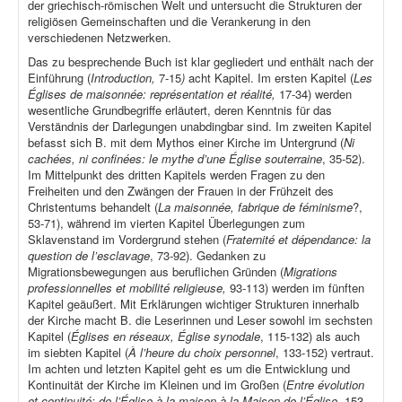
der griechisch-römischen Welt und untersucht die Strukturen der
religiösen Gemeinschaften und die Verankerung in den
verschiedenen Netzwerken.
Das zu besprechende Buch ist klar gegliedert und enthält nach der
Einführung (
Introduction,
7-15
)
acht Kapitel. Im ersten Kapitel (
Les
Églises de maisonnée: représentation et réalité,
17-34) werden
wesentliche Grundbegriffe erläutert, deren Kenntnis für das
Verständnis der Darlegungen unabdingbar sind. Im zweiten Kapitel
befasst sich B. mit dem Mythos einer Kirche im Untergrund (
Ni
cachées, ni confinées: le mythe d’une Église souterraine
, 35-52).
Im Mittelpunkt des dritten Kapitels werden Fragen zu den
Freiheiten und den Zwängen der Frauen in der Frühzeit des
Christentums behandelt (
La maisonnée, fabrique de féminisme
?,
53-71), während im vierten Kapitel Überlegungen zum
Sklavenstand im Vordergrund stehen (
Fraternité et dépendance: la
question de l’esclavage
, 73-92). Gedanken zu
Migrationsbewegungen aus beruflichen Gründen (
Migrations
professionnelles et mobilité religieuse,
93-113) werden im fünften
Kapitel geäußert. Mit Erklärungen wichtiger Strukturen innerhalb
der Kirche macht B. die Leserinnen und Leser sowohl im sechsten
Kapitel (
Églises en réseaux, Église synodale
, 115-132) als auch
im siebten Kapitel (
À l’heure du choix personnel
, 133-152) vertraut.
Im achten und letzten Kapitel geht es um die Entwicklung und
Kontinuität der Kirche im Kleinen und im Großen (
Entre évolution
et continuité: de l’Église à la maison à la Maison de l’Église
, 153-