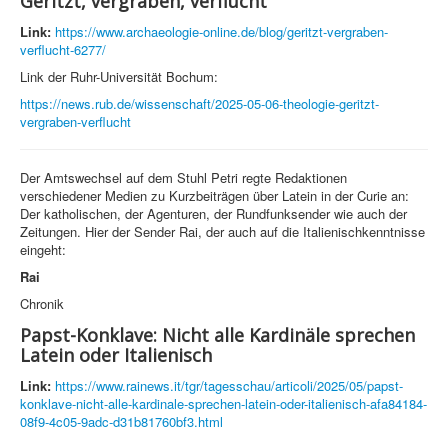
Geritzt, vergraben, verflucht
Link:
https://www.archaeologie-online.de/blog/geritzt-vergraben-
verflucht-6277/
Link der Ruhr-Universität Bochum:
https://news.rub.de/wissenschaft/2025-05-06-theologie-geritzt-
vergraben-verflucht
Der Amtswechsel auf dem Stuhl Petri regte Redaktionen
verschiedener Medien zu Kurzbeiträgen über Latein in der Curie an:
Der katholischen, der Agenturen, der Rundfunksender wie auch der
Zeitungen. Hier der Sender Rai, der auch auf die Italienischkenntnisse
eingeht:
Rai
Chronik
Papst-Konklave: Nicht alle Kardinäle sprechen
Latein oder Italienisch
Link:
https://www.rainews.it/tgr/tagesschau/articoli/2025/05/papst-
konklave-nicht-alle-kardinale-sprechen-latein-oder-italienisch-afa84184-
08f9-4c05-9adc-d31b81760bf3.html