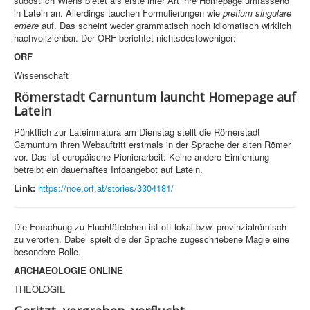
südöstlich Wiens bietet als erste ihrer Art ihre Homepage umfassend
in Latein an. Allerdings tauchen Formulierungen wie
pretium singulare
emere
auf. Das scheint weder grammatisch noch idiomatisch wirklich
nachvollziehbar. Der ORF berichtet nichtsdestoweniger:
ORF
Wissenschaft
Römerstadt Carnuntum launcht Homepage auf
Latein
Pünktlich zur Lateinmatura am Dienstag stellt die Römerstadt
Carnuntum ihren Webauftritt erstmals in der Sprache der alten Römer
vor. Das ist europäische Pionierarbeit: Keine andere Einrichtung
betreibt ein dauerhaftes Infoangebot auf Latein.
Link:
https://noe.orf.at/stories/3304181/
Die Forschung zu Fluchtäfelchen ist oft lokal bzw. provinzialrömisch
zu verorten. Dabei spielt die der Sprache zugeschriebene Magie eine
besondere Rolle.
ARCHAEOLOGIE ONLINE
THEOLOGIE