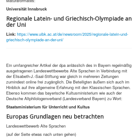
Maturaformates:
Universität Innsbruck
Regi­o­nale Latein- und Grie­chisch-Olym­pi­ade an
der Uni
Link:
https://www.uibk.ac.at/de/newsroom/2025/regionale-latein-und-
griechisch-olympiade-an-der-uni/
Ein umfangreicher Artikel der dpa anlässlich des in Bayern regelmäßig
ausgetragenen Landeswettbewerbs Alte Sprachen in Verbindung mit
der Elisabeth-J.-Saal-Stiftung war gleich in mehreren Zeitungen
zumindest online frei zugänglich. Die Beteiligten äußern sich auch im
Hinblick auf ihre allgemeine Erfahrung mit den Klassischen Sprachen.
Ebenso kommen das bayerische Kultusministerium wie auch der
Deutsche Altphilologenverband (Landesverband Bayern) zu Wort:
Staatsministerium für Unterricht und Kultus
Europas Grundlagen neu betrachten
Landeswettbewerb Alte Sprachen
(auf der Seite etwas nach unten gehen)