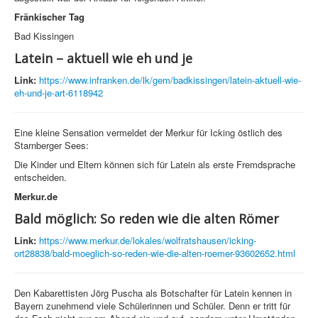
Fränkischer Tag
Bad Kissingen
Latein – aktuell wie eh und je
Link:
https://www.infranken.de/lk/gem/badkissingen/latein-aktuell-wie-
eh-und-je-art-6118942
Eine kleine Sensation vermeldet der Merkur für Icking östlich des
Starnberger Sees:
Die Kinder und Eltern können sich für Latein als erste Fremdsprache
entscheiden.
Merkur.de
Bald möglich: So reden wie die alten Römer
Link:
https://www.merkur.de/lokales/wolfratshausen/icking-
ort28838/bald-moeglich-so-reden-wie-die-alten-roemer-93602652.html
Den Kabarettisten Jörg Puscha als Botschafter für Latein kennen in
Bayern zunehmend viele Schülerinnen und Schüler. Denn er tritt für