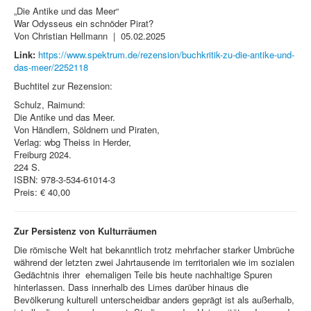
„Die Antike und das Meer“
War Odysseus ein schnöder Pirat?
Von Christian Hellmann | 05.02.2025
Link:
https://www.spektrum.de/rezension/buchkritik-zu-die-antike-und-
das-meer/2252118
Buchtitel zur Rezension:
Schulz, Raimund:
Die Antike und das Meer.
Von Händlern, Söldnern und Piraten,
Verlag: wbg Theiss in Herder,
Freiburg 2024.
224 S.
ISBN: 978-3-534-61014-3
Preis: € 40,00
Zur Persistenz von Kulturräumen
Die römische Welt hat bekanntlich trotz mehrfacher starker Umbrüche
während der letzten zwei Jahrtausende im territorialen wie im sozialen
Gedächtnis ihrer ehemaligen Teile bis heute nachhaltige Spuren
hinterlassen. Dass innerhalb des Limes darüber hinaus die
Bevölkerung kulturell unterscheidbar anders geprägt ist als außerhalb,