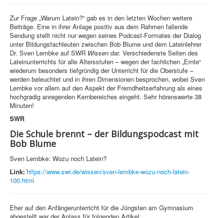
Zur Frage „Warum Latein?“ gab es in den letzten Wochen weitere
Beiträge. Eine in ihrer Anlage positiv aus dem Rahmen fallende
Sendung stellt nicht nur wegen seines Podcast-Formates der Dialog
unter Bildungsfachleuten zwischen Bob Blume und dem Lateinlehrer
Dr. Sven Lembke auf SWR
Wissen
dar. Verschiedenste Seiten des
Lateinunterrichts für alle Altersstufen – wegen der fachlichen „Ernte“
wiederum besonders tiefgründig der Unterricht für die Oberstufe –
werden beleuchtet und in ihren Dimensionen besprochen, wobei Sven
Lembke vor allem auf den Aspekt der Fremdheitserfahrung als eines
hochgradig anregenden Kernbereiches eingeht. Sehr hörenswerte 38
Minuten!
SWR
Die Schule brennt – der Bildungspodcast mit
Bob Blume
Sven Lembke: Wozu noch Latein?
Link:
´
https://www.swr.de/wissen/sven-lembke-wozu-noch-latein-
100.html
Eher auf den Anfängerunterricht für die Jüngsten am Gymnasium
abgestellt war der Anlass für folgenden Artikel: