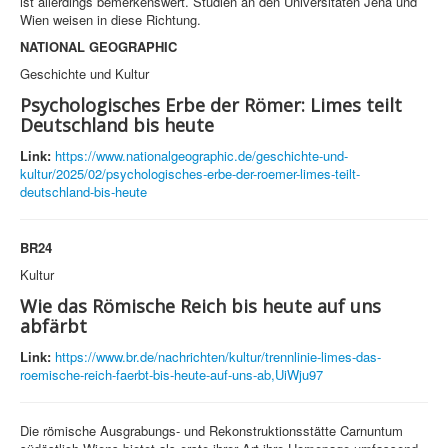
ist allerdings bemerkenswert. Studien an den Universitäten Jena und
Wien weisen in diese Richtung.
NATIONAL GEOGRAPHIC
Geschichte und Kultur
Psychologisches Erbe der Römer: Limes teilt
Deutschland bis heute
Link:
https://www.nationalgeographic.de/geschichte-und-
kultur/2025/02/psychologisches-erbe-der-roemer-limes-teilt-
deutschland-bis-heute
BR24
Kultur
Wie das Römische Reich bis heute auf uns
abfärbt
Link:
https://www.br.de/nachrichten/kultur/trennlinie-limes-das-
roemische-reich-faerbt-bis-heute-auf-uns-ab,UiWju97
Die römische Ausgrabungs- und Rekonstruktionsstätte Carnuntum