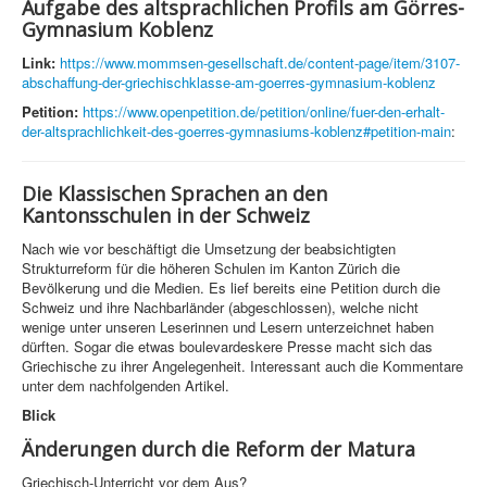
Aufgabe des altsprachlichen Profils am Görres-
Gymnasium Koblenz
Link:
https://www.mommsen-gesellschaft.de/content-page/item/3107-
abschaffung-der-griechischklasse-am-goerres-gymnasium-koblenz
Petition:
https://www.openpetition.de/petition/online/fuer-den-erhalt-
der-altsprachlichkeit-des-goerres-gymnasiums-koblenz#petition-main
:
Die Klassischen Sprachen an den
Kantonsschulen in der Schweiz
Nach wie vor beschäftigt die Umsetzung der beabsichtigten
Strukturreform für die höheren Schulen im Kanton Zürich die
Bevölkerung und die Medien. Es lief bereits eine Petition durch die
Schweiz und ihre Nachbarländer (abgeschlossen), welche nicht
wenige unter unseren Leserinnen und Lesern unterzeichnet haben
dürften. Sogar die etwas boulevardeskere Presse macht sich das
Griechische zu ihrer Angelegenheit. Interessant auch die Kommentare
unter dem nachfolgenden Artikel.
Blick
Änderungen durch die Reform der Matura
Griechisch-Unterricht vor dem Aus?