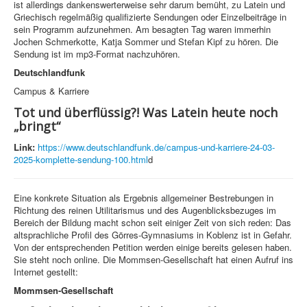
ist allerdings dankenswerterweise sehr darum bemüht, zu Latein und
Griechisch regelmäßig qualifizierte Sendungen oder Einzelbeiträge in
sein Programm aufzunehmen. Am besagten Tag waren immerhin
Jochen Schmerkotte, Katja Sommer und Stefan Kipf zu hören. Die
Sendung ist im mp3-Format nachzuhören.
Deutschlandfunk
Campus & Karriere
Tot und überflüssig?! Was Latein heute noch
„bringt“
Link:
https://www.deutschlandfunk.de/campus-und-karriere-24-03-
2025-komplette-sendung-100.html
d
Eine konkrete Situation als Ergebnis allgemeiner Bestrebungen in
Richtung des reinen Utilitarismus und des Augenblicksbezuges im
Bereich der Bildung macht schon seit einiger Zeit von sich reden: Das
altsprachliche Profil des Görres-Gymnasiums in Koblenz ist in Gefahr.
Von der entsprechenden Petition werden einige bereits gelesen haben.
Sie steht noch online. Die Mommsen-Gesellschaft hat einen Aufruf ins
Internet gestellt:
Mommsen-Gesellschaft