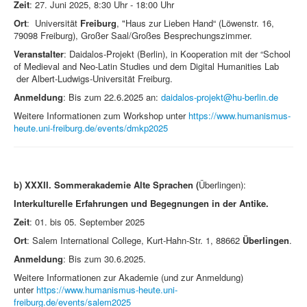
Zeit
: 27. Juni 2025, 8:30 Uhr - 18:00 Uhr
Ort
: Universität
Freiburg
, "Haus zur Lieben Hand“ (Löwenstr. 16,
79098 Freiburg), Großer Saal/Großes Besprechungszimmer.
Veranstalter
: Daidalos-Projekt (Berlin), in Kooperation mit der “School
of Medieval and Neo-Latin Studies und dem Digital Humanities Lab
der Albert-Ludwigs-Universität Freiburg.
Anmeldung
: Bis zum 22.6.2025 an:
daidalos-projekt@hu-berlin.de
Weitere Informationen zum Workshop unter
https://www.humanismus-
heute.uni-freiburg.de/events/dmkp2025
b)
XXXII. Sommerakademie Alte Sprachen (
Überlingen):
Interkulturelle Erfahrungen und Begegnungen in der Antike.
Zeit
: 01. bis 05. September 2025
Ort
: Salem International College, Kurt-Hahn-Str. 1, 88662
Überlingen
.
Anmeldung
: Bis zum 30.6.2025.
Weitere Informationen zur Akademie (und zur Anmeldung)
unter
https://www.humanismus-heute.uni-
freiburg.de/events/salem2025