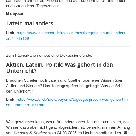
das Fach nicht nur am Abend ein und auf, sondern unter Umständen
auch zu anderen Tageszeiten:
Mainpost
Latein mal anders
Link:
https://www.mainpost.de/regional/hassberge/latein-mal-anders-
art-11718106
Zum Fächerkanon erneut eine Diskussionsrunde:
Aktien, Latein, Politik: Was gehört in den
Unterricht?
Brauchen Schüler noch Latein und Goethe, oder eher Wissen über
Aktien und Steuern? Das Tagesgespräch hat gefragt: Was gehört in
den Unterricht?
Link:
https://www.br.de/radio/bayern2/tagesgespraech-was-gehoert-in-
den-unterricht-100.html
Was geschehen kann, wenn Anmoderationen flott anmuten sollen, das
Wissen dazu aber nicht ganz abgesichert ist, bemerkt man am Anfang
von
Campus & Karriere
vom 24.03.2025 im Deutschlandfunk. Der Dlf