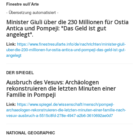
Finestre sull’Arte
- Übersetzung automatisiert -
Minister Giuli über die 230 Millionen für Ostia
Antica und Pompeji: "Das Geld ist gut
angelegt".
Link:
https://www.finestresullarte.info/de/nachrichten/minister-giuli-
uber-die-230-millionen-fur-ostia-antica-und-pompeji-das-geld-ist-gut-
angelegt
DER SPIEGEL
Ausbruch des Vesuvs: Archäologen
rekonstruieren die letzten Minuten einer
Familie in Pompeji
Link:
https://www.spiegel.de/wissenschaft/mensch/pompeji-
archaeologen-rekonstruieren-die-letzten-minuten-einer-familie-nach-
vesuv-ausbruch-a-5515c8fd-278e-4947-a2b6-3610692ae0d7
NATIONAL GEOGRAPHIC