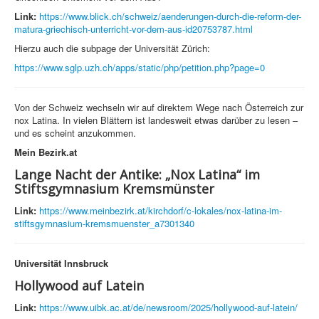
Link:
https://www.blick.ch/schweiz/aenderungen-durch-die-reform-der-
matura-griechisch-unterricht-vor-dem-aus-id20753787.html
Hierzu auch die subpage der Universität Zürich:
https://www.sglp.uzh.ch/apps/static/php/petition.php?page=0
Von der Schweiz wechseln wir auf direktem Wege nach Österreich zur
nox Latina. In vielen Blättern ist landesweit etwas darüber zu lesen –
und es scheint anzukommen.
Mein Bezirk.at
Lange Nacht der Antike: „Nox Latina“ im
Stiftsgymnasium Kremsmünster
Link:
https://www.meinbezirk.at/kirchdorf/c-lokales/nox-latina-im-
stiftsgymnasium-kremsmuenster_a7301340
Universität Innsbruck
Hollywood auf Latein
Link:
https://www.uibk.ac.at/de/newsroom/2025/hollywood-auf-latein/