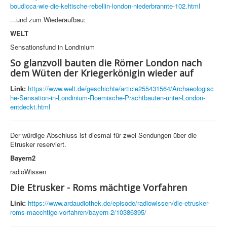
boudicca-wie-die-keltische-rebellin-london-niederbrannte-102.html
...und zum Wiederaufbau:
WELT
Sensationsfund in Londinium
So glanzvoll bauten die Römer London nach
dem Wüten der Kriegerkönigin wieder auf
Link:
https://www.welt.de/geschichte/article255431564/Archaeologisc
he-Sensation-in-Londinium-Roemische-Prachtbauten-unter-London-
entdeckt.html
Der würdige Abschluss ist diesmal für zwei Sendungen über die
Etrusker reserviert.
Bayern2
radioWissen
Die Etrusker - Roms mächtige Vorfahren
Link:
https://www.ardaudiothek.de/episode/radiowissen/die-etrusker-
roms-maechtige-vorfahren/bayern-2/10386395/