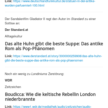
Link:
https://www.deutschlandfunkkultur.de/statuen-in-der-antike-
wurden-parfuemiert-100.html
Der Sandalenfilm Gladiator II regt den Autor im
Standard
zu einer
Sottise an:
Der Standard.at
Alltagskultur
Das alte Huhn gibt die beste Suppe: Das antike
Rom als Pop-Phänomen
Link:
https://www.derstandard.at/story/3000000259908/das-alte-huhn-
gibt-die-beste-suppe-das-antike-rom-als-pop-phaenomen
Noch ein wenig zu
Londiniums
Zerstörung:
WDR
Zeitzeichen
Boudicca: Wie die keltische Rebellin London
niederbrannte
Link:
https://www1.wdr.de/mediathek/audio/zeitzeichen/audio-