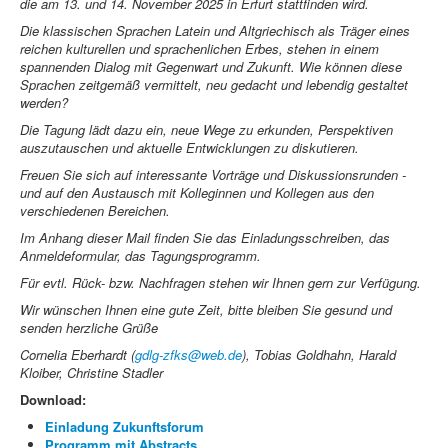
die am 13. und 14. November 2025 in Erfurt stattfinden wird.
Die klassischen Sprachen Latein und Altgriechisch als Träger eines
reichen kulturellen und sprachenlichen Erbes, stehen in einem
spannenden Dialog mit Gegenwart und Zukunft. Wie können diese
Sprachen zeitgemäß vermittelt, neu gedacht und lebendig gestaltet
werden?
Die Tagung lädt dazu ein, neue Wege zu erkunden, Perspektiven
auszutauschen und aktuelle Entwicklungen zu diskutieren.
Freuen Sie sich auf interessante Vorträge und Diskussionsrunden -
und auf den Austausch mit Kolleginnen und Kollegen aus den
verschiedenen Bereichen.
Im Anhang dieser Mail finden Sie das Einladungsschreiben, das
Anmeldeformular, das Tagungsprogramm.
Für evtl. Rück- bzw. Nachfragen stehen wir Ihnen gern zur Verfügung.
Wir wünschen Ihnen eine gute Zeit, bitte bleiben Sie gesund und
senden herzliche Grüße
Cornelia Eberhardt (
gdlg-zfks@web.de
), Tobias Goldhahn, Harald
Kloiber, Christine Stadler
Download:
Einladung Zukunftsforum
Programm mit Abstracts