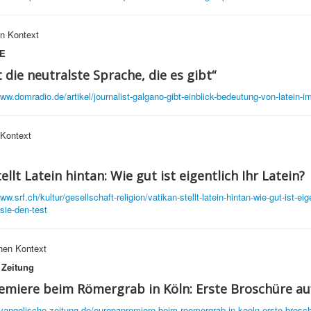
n Kontext
E
t die neutralste Sprache, die es gibt“
www.domradio.de/artikel/journalist-galgano-gibt-einblick-bedeutung-von-latein-i
 Kontext
ellt Latein hintan: Wie gut ist eigentlich Ihr Latein?
ww.srf.ch/kultur/gesellschaft-religion/vatikan-stellt-latein-hintan-wie-gut-ist-eige
sie-den-test
chen Kontext
 Zeitung
miere beim Römergrab in Köln: Erste Broschüre au
evangelische-zeitung.de/europapremiere-beim-roemergrab-in-koeln-erste-brosch