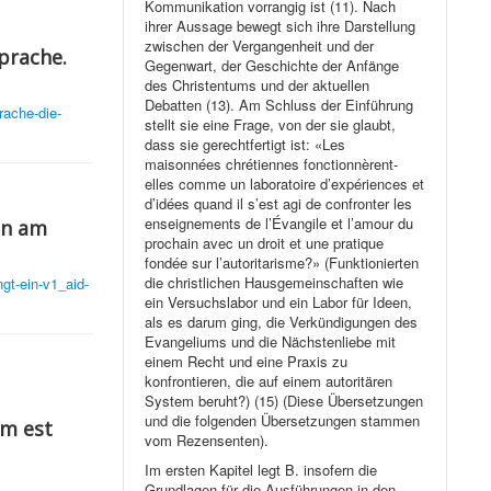
Kommunikation vorrangig ist (11). Nach
ihrer Aussage bewegt sich ihre Darstellung
zwischen der Vergangenheit und der
prache.
Gegenwart, der Geschichte der Anfänge
des Christentums und der aktuellen
Debatten (13). Am Schluss der Einführung
rache-die-
stellt sie eine Frage, von der sie glaubt,
dass sie gerechtfertigt ist: «Les
maisonnées chrétiennes fonctionnèrent-
elles comme un laboratoire d’expériences et
d’idées quand il s’est agi de confronter les
enseignements de l’Évangile et l’amour du
in am
prochain avec un droit et une pratique
fondée sur l’autoritarisme?» (Funktionierten
die christlichen Hausgemeinschaften wie
ngt-ein-v1_aid-
ein Versuchslabor und ein Labor für Ideen,
als es darum ging, die Verkündigungen des
Evangeliums und die Nächstenliebe mit
einem Recht und eine Praxis zu
konfrontieren, die auf einem autoritären
System beruht?) (15) (Diese Übersetzungen
und die folgenden Übersetzungen stammen
am est
vom Rezensenten).
Im ersten Kapitel legt B. insofern die
Grundlagen für die Ausführungen in den