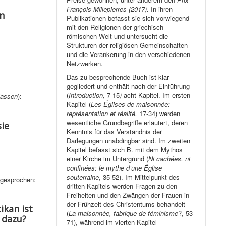
François-Millepierres (2017).
In ihren
an
Publikationen befasst sie sich vorwiegend
mit den Religionen der griechisch-
römischen Welt und untersucht die
Strukturen der religiösen Gemeinschaften
und die Verankerung in den verschiedenen
Netzwerken.
Das zu besprechende Buch ist klar
gegliedert und enthält nach der Einführung
(
Introduction,
7-15
)
acht Kapitel. Im ersten
lassen
):
Kapitel (
Les Églises de maisonnée:
représentation et réalité,
17-34) werden
wesentliche Grundbegriffe erläutert, deren
sie
Kenntnis für das Verständnis der
Darlegungen unabdingbar sind. Im zweiten
Kapitel befasst sich B. mit dem Mythos
einer Kirche im Untergrund (
Ni cachées, ni
confinées: le mythe d’une Église
souterraine
, 35-52). Im Mittelpunkt des
 gesprochen:
dritten Kapitels werden Fragen zu den
Freiheiten und den Zwängen der Frauen in
der Frühzeit des Christentums behandelt
ikan ist
(
La maisonnée, fabrique de féminisme
?, 53-
 dazu?
71), während im vierten Kapitel