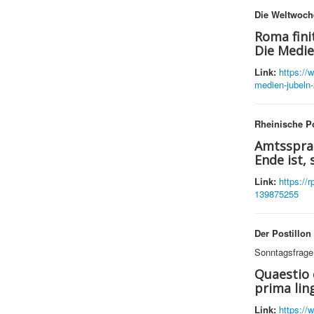
Die Weltwoch
Roma fini
Die Medie
Link:
https://
medien-jubeln-
Rheinische P
Amtssprac
Ende ist, 
Link:
https://
139875255
Der Postillon
Sonntagsfrage
Quaestio 
prima ling
Link:
https://