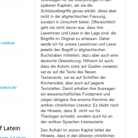
späteren Kapiteln, als sie die
Schlüsselbegriffe genau erklärt, diese aber
nicht in der altgriechischen Fassung,
sondern in Umschrift bietet. Offensichtlich
geht sie nicht davon aus, dass ihre
Leserinnen und Leser in der Lage sind, die
Begriffe im Original zu erfassen. Daher
m-vatikan
werde ich für unsere Leserinnen und Leser
jeweils den Begriff in altgriechischen
Buchstaben mitliefern, dazu aber auch eine
deutsche Übersetzung. Hilfreich ist auch,
dass die Autorin stets auf Quellen verweist,
sei es auf die Texte des Neuen
Testaments, sei es auf Schriften der
Kirchenväter, aber auch auf pagane
ntlich-ihr-
Textstellen. Damit erhalten ihre Aussagen
ein wissenschaftliches Fundament und
zeigen übrigens ihre enorme Kenntnis der
antiken christlichen Literatur. Es bleibt noch
der Hinweis, dass B. nicht nur für
Theologen schreibt, sondern auch für an
den antiken Sprachen Interessierte.
f Latein
Den Auftakt im ersten Kapitel bildet der
Hinweis, dass in den ältesten christlichen
uere-auf-latein