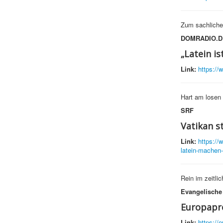
Zum sachliche
DOMRADIO.D
„Latein is
Link:
https://
Hart am losen
SRF
Vatikan st
Link:
https://w
latein-machen-
Rein im zeitli
Evangelische
Europapre
Link:
https://