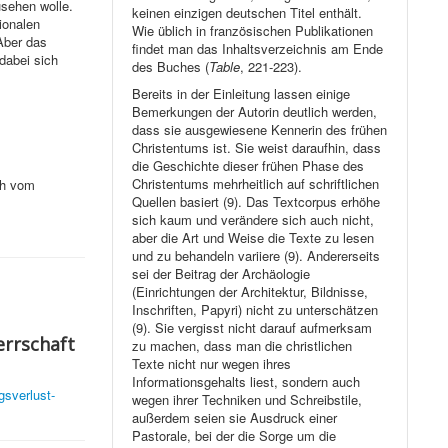
usehen wolle.
keinen einzigen deutschen Titel enthält.
ionalen
Wie üblich in französischen Publikationen
Aber das
findet man das Inhaltsverzeichnis am Ende
dabei sich
des Buches (
Table
, 221-223).
Bereits in der Einleitung lassen einige
Bemerkungen der Autorin deutlich werden,
dass sie ausgewiesene Kennerin des frühen
Christentums ist. Sie weist daraufhin, dass
die Geschichte dieser frühen Phase des
Christentums mehrheitlich auf schriftlichen
ch vom
Quellen basiert (9). Das Textcorpus erhöhe
sich kaum und verändere sich auch nicht,
aber die Art und Weise die Texte zu lesen
und zu behandeln variiere (9). Andererseits
sei der Beitrag der Archäologie
(Einrichtungen der Architektur, Bildnisse,
Inschriften, Papyri) nicht zu unterschätzen
(9). Sie vergisst nicht darauf aufmerksam
errschaft
zu machen, dass man die christlichen
Texte nicht nur wegen ihres
Informationsgehalts liest, sondern auch
gsverlust-
wegen ihrer Techniken und Schreibstile,
außerdem seien sie Ausdruck einer
Pastorale, bei der die Sorge um die