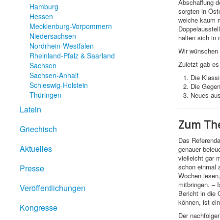
Abschaffung de
Hamburg
sorgten in Öst
Hessen
welche kaum me
Mecklenburg-Vorpommern
Doppelausstel
Niedersachsen
halten sich in
Nordrhein-Westfalen
Wir wünschen I
Rheinland-Pfalz & Saarland
Zuletzt gab es
Sachsen
Sachsen-Anhalt
Die Klass
Schleswig-Holstein
Die Gegenw
Thüringen
Neues aus
Latein
Zum The
Griechisch
Das Referendar
Aktuelles
genauer beleuc
vielleicht gar
schon einmal a
Presse
Wochen lesen, 
mitbringen. – 
Veröffentlichungen
Bericht in die
können, ist ei
Kongresse
Der nachfolgen