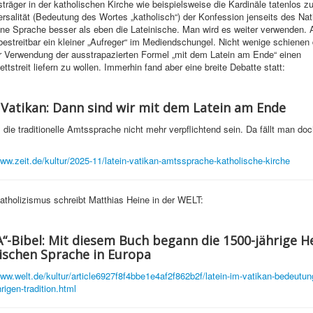
träger in der katholischen Kirche wie beispielsweise die Kardinäle tatenlos z
rsalität (Bedeutung des Wortes „katholisch“) der Konfession jenseits des Nat
ne Sprache besser als eben die Lateinische. Man wird es weiter verwenden. 
streitbar ein kleiner „Aufreger“ im Mediendschungel. Nicht wenige schienen 
er Verwendung der ausstrapazierten Formel „mit dem Latein am Ende“ einen
tstreit liefern zu wollen. Immerhin fand aber eine breite Debatte statt:
 Vatikan: Dann sind wir mit dem Latein am Ende
l die traditionelle Amtssprache nicht mehr verpflichtend sein. Da fällt man do
www.zeit.de/kultur/2025-11/latein-vatikan-amtssprache-katholische-kirche
atholizismus schreibt Matthias Heine in der WELT:
-Bibel: Mit diesem Buch begann die 1500-jährige H
nischen Sprache in Europa
www.welt.de/kultur/article6927f8f4bbe1e4af2f862b2f/latein-im-vatikan-bedeutun
rigen-tradition.html