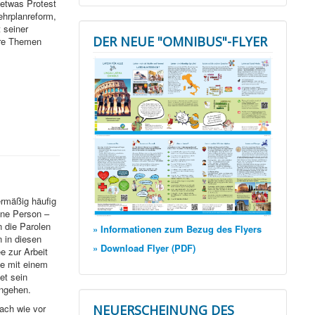
 etwas Protest
ehrplanreform,
 seiner
DER NEUE "OMNIBUS"-FLYER
ere Themen
ermäßig häufig
ine Person –
n die Parolen
» Informationen zum Bezug des Flyers
 in diesen
» Download Flyer (PDF)
e zur Arbeit
de mit einem
et sein
angehen.
NEUERSCHEINUNG DES
Nach wie vor