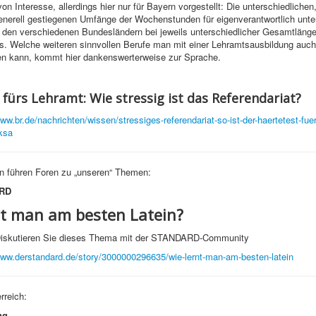
n Interesse, allerdings hier nur für Bayern vorgestellt: Die unterschiedlichen,
nerell gestiegenen Umfänge der Wochenstunden für eigenverantwortlich unte
 den verschiedenen Bundesländern bei jeweils unterschiedlicher Gesamtläng
s. Welche weiteren sinnvollen Berufe man mit einer Lehramtsausbildung auch
fen kann, kommt hier dankenswerterweise zur Sprache.
 fürs Lehramt: Wie stressig ist das Referendariat?
www.br.de/nachrichten/wissen/stressiges-referendariat-so-ist-der-haertetest-fue
ksa
n führen Foren zu „unseren“ Themen:
RD
nt man am besten Latein?
iskutieren Sie dieses Thema mit der STANDARD-Community
www.derstandard.de/story/3000000296635/wie-lernt-man-am-besten-latein
rreich:
ng