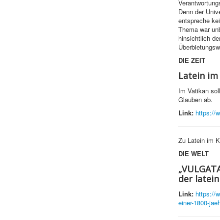
Verantwortungs
Denn der Unive
entspreche kei
Thema war unbe
hinsichtlich d
Überbietungswet
DIE ZEIT
Latein im
Im Vatikan sol
Glauben ab.
Link:
https://
Zu Latein im K
DIE WELT
„VULGATA“
der latei
Link:
https://
einer-1800-jaeh