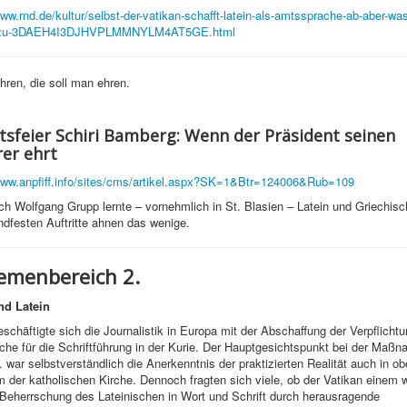
www.rnd.de/kultur/selbst-der-vatikan-schafft-latein-als-amtssprache-ab-aber-wa
-dazu-3DAEH4I3DJHVPLMMNYLM4AT5GE.html
hren, die soll man ehren.
sfeier Schiri Bamberg: Wenn der Präsident seinen
rer ehrt
www.anpfiff.info/sites/cms/artikel.aspx?SK=1&Btr=124006&Rub=109
ch Wolfgang Grupp lernte – vornehmlich in St. Blasien – Latein und Griechis
ndfesten Auftritte ahnen das wenige.
menbereich 2.
nd Latein
chäftigte sich die Journalistik in Europa mit der Abschaffung der Verpflichtu
che für die Schriftführung in der Kurie. Der Hauptgesichtspunkt bei der Maß
 war selbstverständlich die Anerkenntnis der praktizierten Realität auch in o
 der katholischen Kirche. Dennoch fragten sich viele, ob der Vatikan einem 
Beherrschung des Lateinischen in Wort und Schrift durch herausragende