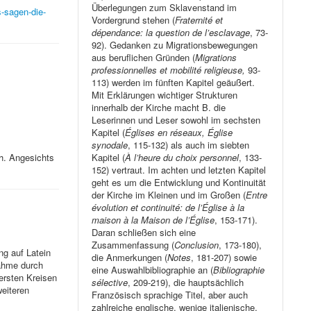
Überlegungen zum Sklavenstand im
s-sagen-die-
Vordergrund stehen (
Fraternité et
dépendance: la question de l’esclavage
, 73-
92). Gedanken zu Migrationsbewegungen
aus beruflichen Gründen (
Migrations
professionnelles et mobilité religieuse,
93-
113) werden im fünften Kapitel geäußert.
Mit Erklärungen wichtiger Strukturen
innerhalb der Kirche macht B. die
Leserinnen und Leser sowohl im sechsten
Kapitel (
Églises en réseaux, Église
synodale
, 115-132) als auch im siebten
Kapitel (
À l’heure du choix personnel
, 133-
ch. Angesichts
152) vertraut. Im achten und letzten Kapitel
geht es um die Entwicklung und Kontinuität
der Kirche im Kleinen und im Großen (
Entre
évolution et continuité: de l’Église à la
maison à la Maison de l’Église
, 153-171).
Daran schließen sich eine
Zusammenfassung (
Conclusion
, 173-180),
ng auf Latein
die Anmerkungen (
Notes
, 181-207) sowie
nahme durch
eine Auswahlbibliographie an (
Bibliographie
bersten Kreisen
sélective
, 209-219), die hauptsächlich
weiteren
Französisch sprachige Titel, aber auch
zahlreiche englische, wenige italienische,