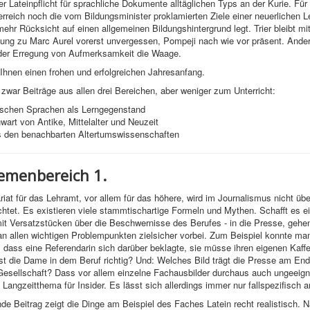
r Lateinpflicht für sprachliche Dokumente alltäglichen Typs an der Kurie. Für
erreich noch die vom Bildungsminister proklamierten Ziele einer neuerlichen L
hr Rücksicht auf einen allgemeinen Bildungshintergrund legt. Trier bleibt mit
lung zu Marc Aurel vorerst unvergessen, Pompeji nach wie vor präsent. And
 der Erregung von Aufmerksamkeit die Waage.
hnen einen frohen und erfolgreichen Jahresanfang.
 zwar Beiträge aus allen drei Bereichen, aber weniger zum Unterricht:
ischen Sprachen als Lerngegenstand
art von Antike, Mittelalter und Neuzeit
 den benachbarten Altertumswissenschaften
menbereich 1.
iat für das Lehramt, vor allem für das höhere, wird im Journalismus nicht üb
htet. Es existieren viele stammtischartige Formeln und Mythen. Schafft es e
 mit Versatzstücken über die Beschwernisse des Berufes - in die Presse, gehe
n allen wichtigen Problempunkten zielsicher vorbei. Zum Beispiel konnte man
dass eine Referendarin sich darüber beklagte, sie müsse ihren eigenen Kaffe
Ist die Dame in dem Beruf richtig? Und: Welches Bild trägt die Presse am En
 Gesellschaft? Dass vor allem einzelne Fachausbilder durchaus auch ungeeign
n Langzeitthema für Insider. Es lässt sich allerdings immer nur fallspezifisch 
de Beitrag zeigt die Dinge am Beispiel des Faches Latein recht realistisch. 