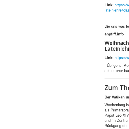
Link:
https://
lateinlehrer
Die uns was le
anpfiff.info
Weihnacht
Lateinleh
Link:
https://
- Übrigens: Au
seiner eher ha
Zum The
Der Vatikan u
Wochenlang bes
als Primärspra
Papst Leo XIV.
und im Zentrum
Rückgang der 