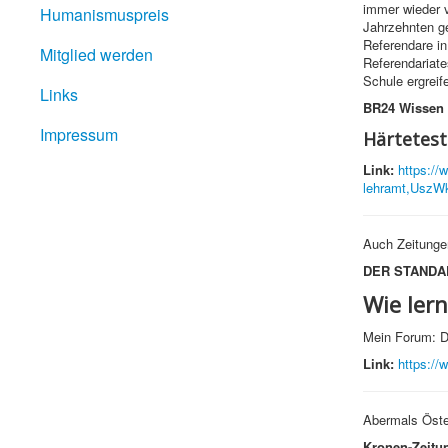
immer wieder vo
Humanismuspreis
Jahrzehnten ge
Referendare in
Mitglied werden
Referendariate
Schule ergrei
Links
BR24 Wissen
Impressum
Härtetest
Link:
https://
lehramt,UszW
Auch Zeitunge
DER STANDA
Wie ler
Mein Forum: D
Link:
https://
Abermals Öste
Kronen-Zeitu