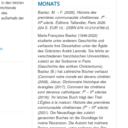
 in den letzten
MONATS
rrichtende
Baslez, M. – F. (2026), Histoire des
e des
er
premières communautés chrétiennes. I
-
 außerhalb der
e
III
siècle. Éditions Tallandier, Paris 2026.
224 S. EUR 10,- (ISBN 979-10-210-6766-0).
Marie-Françoise Baslez (1946-2022)
studierte unter anderem Geschichte und
verfasste ihre Dissertation unter der Ägide
rs-
des Gräzisten André Laronde. Sie lehrte an
verschiedenen französischen Universitäten,
zuletzt an der Sorbonne in Paris
(Geschichte des antiken Christentums).
Baslez (B.) hat zahlreiche Bücher verfasst
(
Comment notre monde est devenu chrétien
(2008), Jésus: Dictionnaire historique des
évangiles (2017), Comment les chrétiens
er
e
sont devenus catholiques: I
– V
siècles
(2019))
. Ihr letztes Buch trägt den Titel:
L’Église à la maison: Histoire des premières
er
e
communautés chrétiennes (I
– III
siècle)
(2021).
Die Neuauflage des zuletzt
genannten Buches ist die Grundlage für
meine Rezension. Die Autorin hat mehrere
Preise gewonnen, unter anderem den
Prix