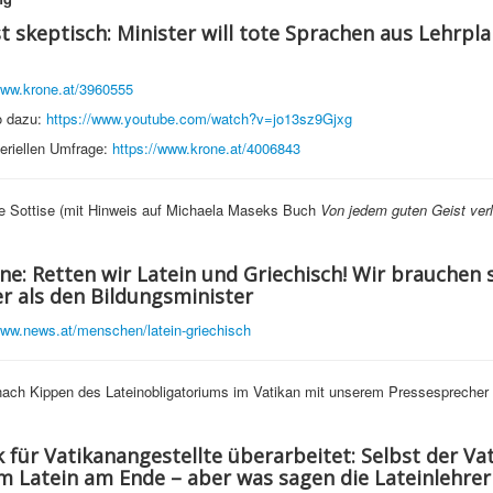
st skeptisch: Minister will tote Sprachen aus Lehrpl
www.krone.at/3960555
o dazu:
https://www.youtube.com/watch?v=jo13sz9Gjxg
teriellen Umfrage:
https://www.krone.at/4006843
e Sottise (mit Hinweis auf Michaela Maseks Buch
Von jedem guten Geist ver
ne: Retten wir Latein und Griechisch! Wir brauchen 
r als den Bildungsminister
www.news.at/menschen/latein-griechisch
ach Kippen des Lateinobligatoriums im Vatikan mit unserem Pressesprecher
 für Vatikanangestellte überarbeitet: Selbst der Vat
m Latein am Ende – aber was sagen die Lateinlehrer