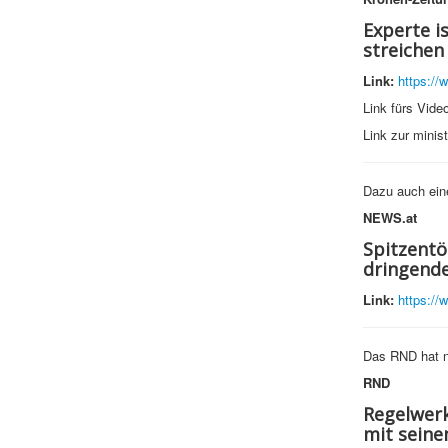
Experte i
streichen
Link:
https://
Link fürs Vide
Link zur minis
Dazu auch ein
NEWS.at
Spitzentö
dringende
Link:
https://
Das RND hat n
RND
Regelwerk
mit seine