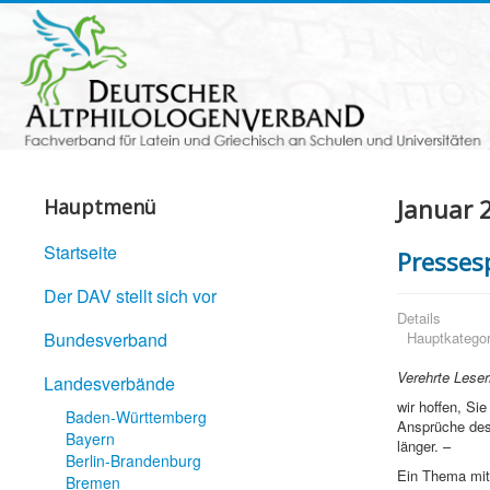
Januar 
Hauptmenü
Startseite
Presses
Der DAV stellt sich vor
Details
Bundesverband
Hauptkategor
Verehrte Leser
Landesverbände
wir hoffen, Si
Baden-Württemberg
Ansprüche des
Bayern
länger. –
Berlin-Brandenburg
Ein Thema mit
Bremen