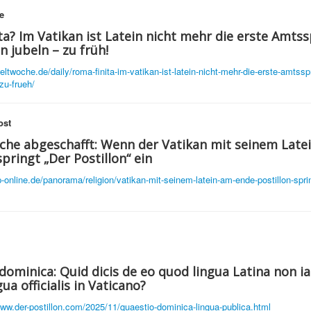
e
ta? Im Vatikan ist Latein nicht mehr die erste Amtss
n jubeln – zu früh!
weltwoche.de/daily/roma-finita-im-vatikan-ist-latein-nicht-mehr-die-erste-amtssp
zu-frueh/
ost
he abgeschafft: Wenn der Vatikan mit seinem Late
springt „Der Postillon“ ein
rp-online.de/panorama/religion/vatikan-mit-seinem-latein-am-ende-postillon-spri
dominica: Quid dicis de eo quod lingua Latina non i
ua officialis in Vaticano?
www.der-postillon.com/2025/11/quaestio-dominica-lingua-publica.html