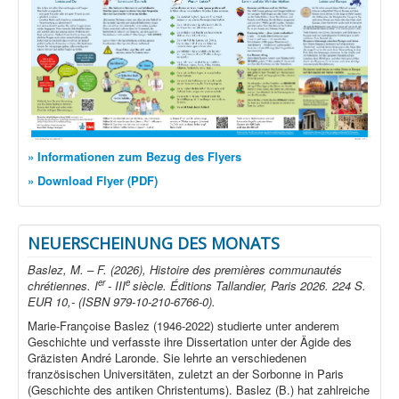
» Informationen zum Bezug des Flyers
» Download Flyer (PDF)
NEUERSCHEINUNG DES MONATS
Baslez, M. – F. (2026), Histoire des premières communautés
er
e
chrétiennes. I
- III
siècle. Éditions Tallandier, Paris 2026. 224 S.
EUR 10,- (ISBN 979-10-210-6766-0).
Marie-Françoise Baslez (1946-2022) studierte unter anderem
Geschichte und verfasste ihre Dissertation unter der Ägide des
Gräzisten André Laronde. Sie lehrte an verschiedenen
französischen Universitäten, zuletzt an der Sorbonne in Paris
(Geschichte des antiken Christentums). Baslez (B.) hat zahlreiche