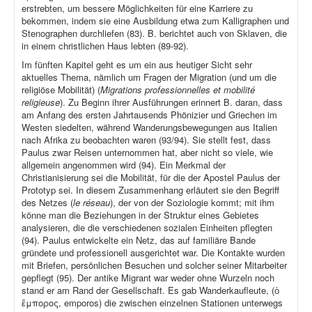
erstrebten, um bessere Möglichkeiten für eine Karriere zu
bekommen, indem sie eine Ausbildung etwa zum Kalligraphen und
Stenographen durchliefen (83). B. berichtet auch von Sklaven, die
in einem christlichen Haus lebten (89-92).
Im fünften Kapitel geht es um ein aus heutiger Sicht sehr
aktuelles Thema, nämlich um Fragen der Migration (und um die
religiöse Mobilität) (
Migrations professionnelles et mobilité
religieuse
). Zu Beginn ihrer Ausführungen erinnert B. daran, dass
am Anfang des ersten Jahrtausends Phönizier und Griechen im
Westen siedelten, während Wanderungsbewegungen aus Italien
nach Afrika zu beobachten waren (93/94). Sie stellt fest, dass
Paulus zwar Reisen unternommen hat, aber nicht so viele, wie
allgemein angenommen wird (94). Ein Merkmal der
Christianisierung sei die Mobilität, für die der Apostel Paulus der
Prototyp sei. In diesem Zusammenhang erläutert sie den Begriff
des Netzes (
le réseau
), der von der Soziologie kommt; mit ihm
könne man die Beziehungen in der Struktur eines Gebietes
analysieren, die die verschiedenen sozialen Einheiten pflegten
(94). Paulus entwickelte ein Netz, das auf familiäre Bande
gründete und professionell ausgerichtet war. Die Kontakte wurden
mit Briefen, persönlichen Besuchen und solcher seiner Mitarbeiter
gepflegt (95). Der antike Migrant war weder ohne Wurzeln noch
stand er am Rand der Gesellschaft. Es gab Wanderkaufleute, (ὁ
ἔμπορος, emporos) die zwischen einzelnen Stationen unterwegs