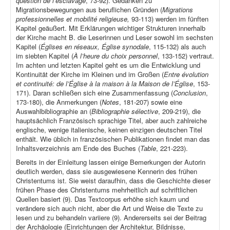
question de l’esclavage
, 73-92). Gedanken zu
Migrationsbewegungen aus beruflichen Gründen (
Migrations
professionnelles et mobilité religieuse,
93-113) werden im fünften
Kapitel geäußert. Mit Erklärungen wichtiger Strukturen innerhalb
der Kirche macht B. die Leserinnen und Leser sowohl im sechsten
Kapitel (
Églises en réseaux, Église synodale
, 115-132) als auch
im siebten Kapitel (
À l’heure du choix personnel
, 133-152) vertraut.
Im achten und letzten Kapitel geht es um die Entwicklung und
Kontinuität der Kirche im Kleinen und im Großen (
Entre évolution
et continuité: de l’Église à la maison à la Maison de l’Église
, 153-
171). Daran schließen sich eine Zusammenfassung (
Conclusion
,
173-180), die Anmerkungen (
Notes
, 181-207) sowie eine
Auswahlbibliographie an (
Bibliographie sélective
, 209-219), die
hauptsächlich Französisch sprachige Titel, aber auch zahlreiche
englische, wenige italienische, keinen einzigen deutschen Titel
enthält. Wie üblich in französischen Publikationen findet man das
Inhaltsverzeichnis am Ende des Buches (
Table
, 221-223).
Bereits in der Einleitung lassen einige Bemerkungen der Autorin
deutlich werden, dass sie ausgewiesene Kennerin des frühen
Christentums ist. Sie weist daraufhin, dass die Geschichte dieser
frühen Phase des Christentums mehrheitlich auf schriftlichen
Quellen basiert (9). Das Textcorpus erhöhe sich kaum und
verändere sich auch nicht, aber die Art und Weise die Texte zu
lesen und zu behandeln variiere (9). Andererseits sei der Beitrag
der Archäologie (Einrichtungen der Architektur, Bildnisse,