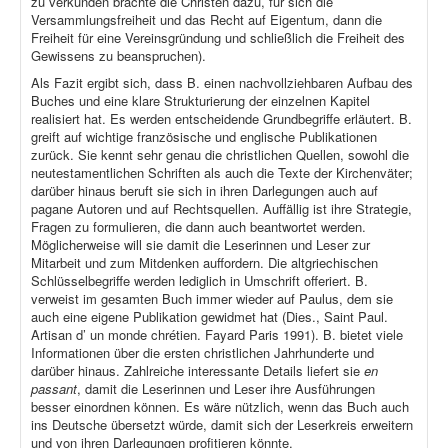
zu verkünden brachte die Christen dazu, für sich die
Versammlungsfreiheit und das Recht auf Eigentum, dann die
Freiheit für eine Vereinsgründung und schließlich die Freiheit des
Gewissens zu beanspruchen).
Als Fazit ergibt sich, dass B. einen nachvollziehbaren Aufbau des
Buches und eine klare Strukturierung der einzelnen Kapitel
realisiert hat. Es werden entscheidende Grundbegriffe erläutert. B.
greift auf wichtige französische und englische Publikationen
zurück. Sie kennt sehr genau die christlichen Quellen, sowohl die
neutestamentlichen Schriften als auch die Texte der Kirchenväter;
darüber hinaus beruft sie sich in ihren Darlegungen auch auf
pagane Autoren und auf Rechtsquellen. Auffällig ist ihre Strategie,
Fragen zu formulieren, die dann auch beantwortet werden.
Möglicherweise will sie damit die Leserinnen und Leser zur
Mitarbeit und zum Mitdenken auffordern. Die altgriechischen
Schlüsselbegriffe werden lediglich in Umschrift offeriert. B.
verweist im gesamten Buch immer wieder auf Paulus, dem sie
auch eine eigene Publikation gewidmet hat (Dies., Saint Paul.
Artisan d’ un monde chrétien. Fayard Paris 1991). B. bietet viele
Informationen über die ersten christlichen Jahrhunderte und
darüber hinaus. Zahlreiche interessante Details liefert sie
en
passant
, damit die Leserinnen und Leser ihre Ausführungen
besser einordnen können. Es wäre nützlich, wenn das Buch auch
ins Deutsche übersetzt würde, damit sich der Leserkreis erweitern
und von ihren Darlegungen profitieren könnte.