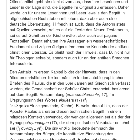
Offensichtlich geht sie nicht davon aus, dass ihre Leserinnen und
Leser in der Lage sind, die Begriffe im Original zu erfassen. Daher
werde ich für unsere Leserinnen und Leser jeweils den Begriff in
altgriechischen Buchstaben mitliefern, dazu aber auch eine
deutsche Übersetzung. Hilfreich ist auch, dass die Autorin stets
auf Quellen verweist, sei es auf die Texte des Neuen Testaments,
sei es auf Schriften der Kirchenväter, aber auch auf pagane
Textstellen. Damit erhalten ihre Aussagen ein wissenschaftliches
Fundament und zeigen übrigens ihre enorme Kenntnis der antiken
christlichen Literatur. Es bleibt noch der Hinweis, dass B. nicht nur
für Theologen schreibt, sondern auch für an den antiken Sprachen
Interessierte.
Den Auftakt im ersten Kapitel bildet der Hinweis, dass in den
ältesten christlichen Texten, nämlich in den autobiographischen
Briefen des Paulus, die in den 50er Jahren auf Griechisch verfasst
wurden, die Gemeinschaft der Schüler Christi erscheint, basierend
auf dem Begriff: Versammlung (
«rassemblement»
, 17), im
Ursprungssinn des Wortes
ekklesia
(17) (ἡ
ἐκκλησία/Einzelgemeinde, Kirche). B. weist darauf hin, dass der
Apostel Paulus als erster diesen technischen Begriff in einem
religiösen Kontext verwendet, der weniger allgemein sei als der der
Synagoge/
synagogue
(17), der dem politischen Vokabular entlehnt
sei (ἡ συναγωγή). Die ἐκκλησία bedeutete demnach die
Versammlung der Bürger, die konstitutive Einrichtung des
Zusammenlebens der Gemeinschaft; Paulus hat daraus die