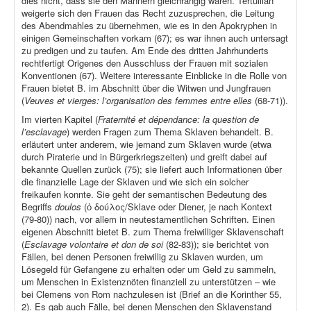
dies nicht, dass sie den Männern gleichrangig waren. Tertullian
weigerte sich den Frauen das Recht zuzusprechen, die Leitung
des Abendmahles zu übernehmen, wie es in den Apokryphen in
einigen Gemeinschaften vorkam (67); es war ihnen auch untersagt
zu predigen und zu taufen. Am Ende des dritten Jahrhunderts
rechtfertigt Origenes den Ausschluss der Frauen mit sozialen
Konventionen (67). Weitere interessante Einblicke in die Rolle von
Frauen bietet B. im Abschnitt über die Witwen und Jungfrauen
(
Veuves et vierges: l’organisation des femmes entre elles
(68-71)).
Im vierten Kapitel (
Fraternité et dépendance: la question de
l’esclavage
) werden Fragen zum Thema Sklaven behandelt. B.
erläutert unter anderem, wie jemand zum Sklaven wurde (etwa
durch Piraterie und in Bürgerkriegszeiten) und greift dabei auf
bekannte Quellen zurück (75); sie liefert auch Informationen über
die finanzielle Lage der Sklaven und wie sich ein solcher
freikaufen konnte. Sie geht der semantischen Bedeutung des
Begriffs
doulos
(ὁ δούλος/Sklave oder Diener, je nach Kontext
(79-80)) nach, vor allem in neutestamentlichen Schriften. Einen
eigenen Abschnitt bietet B. zum Thema freiwilliger Sklavenschaft
(
Esclavage volontaire et don de soi
(82-83)); sie berichtet von
Fällen, bei denen Personen freiwillig zu Sklaven wurden, um
Lösegeld für Gefangene zu erhalten oder um Geld zu sammeln,
um Menschen in Existenznöten finanziell zu unterstützen – wie
bei Clemens von Rom nachzulesen ist (Brief an die Korinther 55,
2). Es gab auch Fälle, bei denen Menschen den Sklavenstand