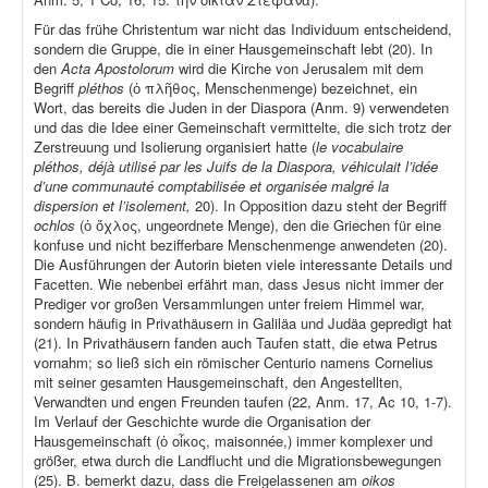
Für das frühe Christentum war nicht das Individuum entscheidend,
sondern die Gruppe, die in einer Hausgemeinschaft lebt (20). In
den
Acta Apostolorum
wird die Kirche von Jerusalem mit dem
Begriff
pléthos
(ὁ πλῆθος, Menschenmenge) bezeichnet, ein
Wort, das bereits die Juden in der Diaspora (Anm. 9) verwendeten
und das die Idee einer Gemeinschaft vermittelte, die sich trotz der
Zerstreuung und Isolierung organisiert hatte (
le vocabulaire
pléthos, déjà utilisé par les Juifs de la Diaspora, véhiculait l’idée
d’une communauté comptabilisée et organisée malgré la
dispersion et l’isolement,
20). In Opposition dazu steht der Begriff
ochlos
(ὁ ὄχλος, ungeordnete Menge), den die Griechen für eine
konfuse und nicht bezifferbare Menschenmenge anwendeten (20).
Die Ausführungen der Autorin bieten viele interessante Details und
Facetten. Wie nebenbei erfährt man, dass Jesus nicht immer der
Prediger vor großen Versammlungen unter freiem Himmel war,
sondern häufig in Privathäusern in Galiläa und Judäa gepredigt hat
(21). In Privathäusern fanden auch Taufen statt, die etwa Petrus
vornahm; so ließ sich ein römischer Centurio namens Cornelius
mit seiner gesamten Hausgemeinschaft, den Angestellten,
Verwandten und engen Freunden taufen (22, Anm. 17, Ac 10, 1-7).
Im Verlauf der Geschichte wurde die Organisation der
Hausgemeinschaft (ὁ οἶκος, maisonnée,) immer komplexer und
größer, etwa durch die Landflucht und die Migrationsbewegungen
(25). B. bemerkt dazu, dass die Freigelassenen am
oikos