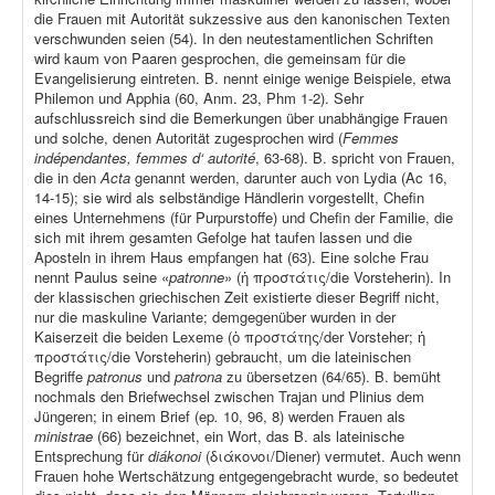
die Frauen mit Autorität sukzessive aus den kanonischen Texten
verschwunden seien (54). In den neutestamentlichen Schriften
wird kaum von Paaren gesprochen, die gemeinsam für die
Evangelisierung eintreten. B. nennt einige wenige Beispiele, etwa
Philemon und Apphia (60, Anm. 23, Phm 1-2). Sehr
aufschlussreich sind die Bemerkungen über unabhängige Frauen
und solche, denen Autorität zugesprochen wird (
Femmes
indépendantes, femmes d‘ autorité
, 63-68). B. spricht von Frauen,
die in den
Acta
genannt werden, darunter auch von Lydia (Ac 16,
14-15); sie wird als selbständige Händlerin vorgestellt, Chefin
eines Unternehmens (für Purpurstoffe) und Chefin der Familie, die
sich mit ihrem gesamten Gefolge hat taufen lassen und die
Aposteln in ihrem Haus empfangen hat (63). Eine solche Frau
nennt Paulus seine «
patronne
» (ἡ προστάτις/die Vorsteherin). In
der klassischen griechischen Zeit existierte dieser Begriff nicht,
nur die maskuline Variante; demgegenüber wurden in der
Kaiserzeit die beiden Lexeme (ὁ προστάτης/der Vorsteher; ἡ
προστάτις/die Vorsteherin) gebraucht, um die lateinischen
Begriffe
patronus
und
patrona
zu übersetzen (64/65). B. bemüht
nochmals den Briefwechsel zwischen Trajan und Plinius dem
Jüngeren; in einem Brief (ep
.
10, 96, 8) werden Frauen als
ministrae
(66) bezeichnet, ein Wort, das B. als lateinische
Entsprechung für
diákonoi
(διάκονοι/Diener) vermutet. Auch wenn
Frauen hohe Wertschätzung entgegengebracht wurde, so bedeutet