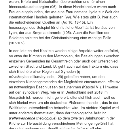
waren, Briefe und Botschaften überbrachten und für einen
Ideenaustausch sorgten (96). In diese Handelsnetze waren auch
Frauen eingebunden, die wie eine Frau namens Lydia zur Welt des
internationalen Handels gehörten (99). Wie stets gibt B. hier auch
die entscheidenden Quellen an (Ac 16, 13-15). Ein
herausragendes Beispiel für christliche Mobilität ist Irenäus von
Lyon, der aus Smyrna stammte (105). Auch die Familien der
Soldaten spielten bei der Christianisierung eine wichtige Rolle
(107-109).
In den letzten drei Kapiteln werden einige Aspekte weiter entfaltet,
so etwa die Kirchen in den Metropolen, die Beziehungen zwischen
einzelnen Gemeinden im Gesamtreich oder auch der Unterschied
zwischen Stadt und Land. B. geht auch auf das Faktum ein, dass
sich Bischöfe einer Region auf Synoden (ἡ
σύνοδος/concilium/synode, 129) getroffen haben, um den
einzelnen Kirchengemeinden die Möglichkeit einzuräumen, effektiv
an notwendigen Beschlüssen teilzunehmen (Kapitel VI). Hinweise
auf den synodalen Weg, wie er in Deutschland seit 2018 im
Gespräch ist, werden nicht geliefert, offensichtlich auch, weil es
sich hierbei wohl um ein deutsches Phänomen handelt, das in der
Weltkirche unterschiedlich betrachtet wird. Im siebten Kapitel wird
unter anderem thematisiert, dass der theologische Aufruhr
(
l’effervescence théologique
) ab dem zweiten Jahrhundert in der
Kirche zur Herausbildung verschiedener Meinungen geführt hat,
der unter anderem den Begriff «
hérésie
» (αἵρεσις/Lehre,