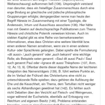
Weltanschauung) aufkommen ließ (136). Ursprünglich verstand
man darunter, dass ein freiwilliger Zusammenschluss durch eine
enge Bindung an griechische und jüdische philosophische
Gruppierungen erfolgte; demgegenüber nenne man heute den
Begriff Häresie im Zusammenhang mit einer Typologie, die
Anderssein, Irrtum und Ausschluss assoziiere (136). Hier hätte
man mit Gewinn auf deutschsprachige Publikationen zum Thema
Häresie und christliche Polemik verweisen können. Auch im
siebten Kapitel gibt es eine Reihe von bemerkenswerten
Informationen, etwa dass Christen eine weitere Identität bzw.
einen anderen Namen annahmen, wenn sie in einen anderen
Kultur- oder Sprachkreis gelangten. Dabei spielte die Formulierung
«dit aussi» /„auch genannt“ oder „auch bekannt“ eine wichtige
Rolle; als Beispiele seien genannt: «Saul dit aussi Paul»/ Saul
auch genannt Paul oder «Ignace dit aussi Théophore» (137, Anm.
12, Ac 13, 9). Offenbar diente dieser doppelte Name der leichteren
Integration des Namensträgers (139). B. führt weitere Punkte an,
die im Verlauf der Frühzeit des Christentums eine nicht zu
unterschätzende Rolle spielten; dazu gehören die Auflösung der
Ehe und die Keuschheit, ein Thema, dem Tertullian nicht weniger
als sechs Abhandlungen gewidmet hat (142). Es fehlten auch
nicht Debatten über den Verzicht auf Fleisch- und Weingenuss,
sogar während der Eucharistie, ebenfalls auf Entsagung von
Reichtum und eigenem Besitz (146). Probleme entstanden
bisweilen, wenn in einer Gemeinschaft Frauen und Männer unter