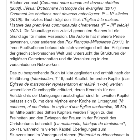
Bücher verfasst (
Comment notre monde est devenu chrétien
(2008), Jésus: Dictionnaire historique des évangiles (2017),
er
e
Comment les chrétiens sont devenus catholiques: I
– V
siècles
(2019))
. Ihr letztes Buch trägt den Titel:
L’Église à la maison:
er
e
Histoire des premières communautés chrétiennes (I
– III
siècle)
(2021).
Die Neuauflage des zuletzt genannten Buches ist die
Grundlage für meine Rezension. Die Autorin hat mehrere Preise
gewonnen, unter anderem den
Prix François-Millepierres (2017).
In
ihren Publikationen befasst sie sich vorwiegend mit den Religionen
der griechisch-römischen Welt und untersucht die Strukturen der
religiösen Gemeinschaften und die Verankerung in den
verschiedenen Netzwerken.
Das zu besprechende Buch ist klar gegliedert und enthält nach der
Einführung (
Introduction,
7-15
)
acht Kapitel. Im ersten Kapitel (
Les
Églises de maisonnée: représentation et réalité,
17-34) werden
wesentliche Grundbegriffe erläutert, deren Kenntnis für das
Verständnis der Darlegungen unabdingbar sind. Im zweiten Kapitel
befasst sich B. mit dem Mythos einer Kirche im Untergrund (
Ni
cachées, ni confinées: le mythe d’une Église souterraine
, 35-52).
Im Mittelpunkt des dritten Kapitels werden Fragen zu den
Freiheiten und den Zwängen der Frauen in der Frühzeit des
Christentums behandelt (
La maisonnée, fabrique de féminisme
?,
53-71), während im vierten Kapitel Überlegungen zum
Sklavenstand im Vordergrund stehen (
Fraternité et dépendance: la