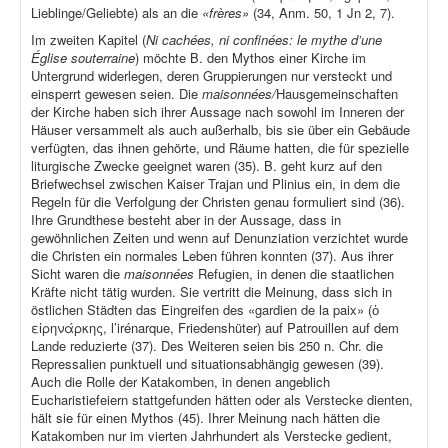
Lieblinge/Geliebte) als an die
«frères»
(34, Anm. 50, 1 Jn 2, 7).
Im zweiten Kapitel (
Ni cachées, ni confinées: le mythe d’une
Église souterraine
) möchte B. den Mythos einer Kirche im
Untergrund widerlegen, deren Gruppierungen nur versteckt und
einsperrt gewesen seien. Die
maisonnées/
Hausgemeinschaften
der Kirche haben sich ihrer Aussage nach sowohl im Inneren der
Häuser versammelt als auch außerhalb, bis sie über ein Gebäude
verfügten, das ihnen gehörte, und Räume hatten, die für spezielle
liturgische Zwecke geeignet waren (35). B. geht kurz auf den
Briefwechsel zwischen Kaiser Trajan und Plinius ein, in dem die
Regeln für die Verfolgung der Christen genau formuliert sind (36).
Ihre Grundthese besteht aber in der Aussage, dass in
gewöhnlichen Zeiten und wenn auf Denunziation verzichtet wurde
die Christen ein normales Leben führen konnten (37). Aus ihrer
Sicht waren die
maisonnées
Refugien, in denen die staatlichen
Kräfte nicht tätig wurden. Sie vertritt die Meinung, dass sich in
östlichen Städten das Eingreifen des «gardien de la paix» (ὁ
εἰρηνάρκης, l’irénarque, Friedenshüter) auf Patrouillen auf dem
Lande reduzierte (37). Des Weiteren seien bis 250 n. Chr. die
Repressalien punktuell und situationsabhängig gewesen (39).
Auch die Rolle der Katakomben, in denen angeblich
Eucharistiefeiern stattgefunden hätten oder als Verstecke dienten,
hält sie für einen Mythos (45). Ihrer Meinung nach hätten die
Katakomben nur im vierten Jahrhundert als Verstecke gedient,