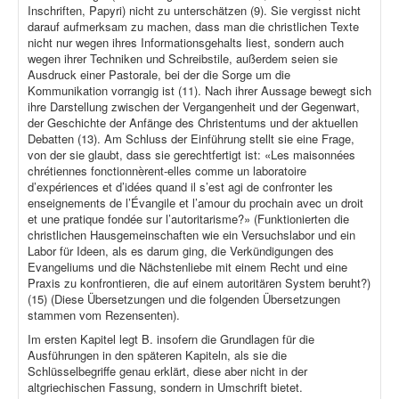
Inschriften, Papyri) nicht zu unterschätzen (9). Sie vergisst nicht
darauf aufmerksam zu machen, dass man die christlichen Texte
nicht nur wegen ihres Informationsgehalts liest, sondern auch
wegen ihrer Techniken und Schreibstile, außerdem seien sie
Ausdruck einer Pastorale, bei der die Sorge um die
Kommunikation vorrangig ist (11). Nach ihrer Aussage bewegt sich
ihre Darstellung zwischen der Vergangenheit und der Gegenwart,
der Geschichte der Anfänge des Christentums und der aktuellen
Debatten (13). Am Schluss der Einführung stellt sie eine Frage,
von der sie glaubt, dass sie gerechtfertigt ist: «Les maisonnées
chrétiennes fonctionnèrent-elles comme un laboratoire
d’expériences et d’idées quand il s’est agi de confronter les
enseignements de l’Évangile et l’amour du prochain avec un droit
et une pratique fondée sur l’autoritarisme?» (Funktionierten die
christlichen Hausgemeinschaften wie ein Versuchslabor und ein
Labor für Ideen, als es darum ging, die Verkündigungen des
Evangeliums und die Nächstenliebe mit einem Recht und eine
Praxis zu konfrontieren, die auf einem autoritären System beruht?)
(15) (Diese Übersetzungen und die folgenden Übersetzungen
stammen vom Rezensenten).
Im ersten Kapitel legt B. insofern die Grundlagen für die
Ausführungen in den späteren Kapiteln, als sie die
Schlüsselbegriffe genau erklärt, diese aber nicht in der
altgriechischen Fassung, sondern in Umschrift bietet.