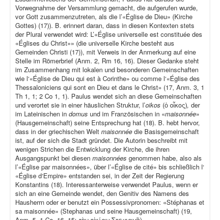
Vorwegnahme der Versammlung gemacht, die aufgerufen wurde,
vor Gott zusammenzutreten, als die l’«Église de Dieu» (Kirche
Gottes) (17)). B. erinnert daran, dass in diesen Kontexten stets
der Plural verwendet wird: L’«Église universelle est constituée des
«Églises du Christ»» (die universelle Kirche besteht aus
Gemeinden Christi (17)), mit Verweis in der Anmerkung auf eine
Stelle im Römerbrief (Anm. 2, Rm 16, 16). Dieser Gedanke steht
im Zusammenhang mit lokalen und besonderen Gemeinschaften
wie l‘«Église de Dieu qui est à Corinthe» ou comme l‘«Église des
Thessaloniciens qui sont en Dieu et dans le Christ» (17, Anm. 3, 1
Th 1, 1; 2 Co 1, 1). Paulus wendet sich an diese Gemeinschaften
und verortet sie in einer häuslichen Struktur, l’
oikos
(ὁ οἶκος)
,
der
im Lateinischen in
domus
und im Französischen in «
maisonnée
»
(Hausgemeinschaft) seine Entsprechung hat (18). B. hebt hervor,
dass in der griechischen Welt
maisonnée
die Basisgemeinschaft
ist, auf der sich die Stadt gründet. Die Autorin beschreibt mit
wenigen Strichen die Entwicklung der Kirche, die ihren
Ausgangspunkt bei diesen
maisonnées
genommen habe, also als
l’«Église par maisonnées», über l’«Église de cité» bis schließlich l‘
«Église d‘Empire» entstanden sei, in der Zeit der Regierung
Konstantins (18). Interessanterweise verwendet Paulus, wenn er
sich an eine Gemeinde wendet, den Genitiv des Namens des
Hausherrn oder er benutzt ein Possessivpronomen: «Stéphanas et
sa maisonnée» (Stephanas und seine Hausgemeinschaft) (19,
Anm. 5, 1 Co, 16, 15: τὴν οἰκίαν Στεφανᾶ).