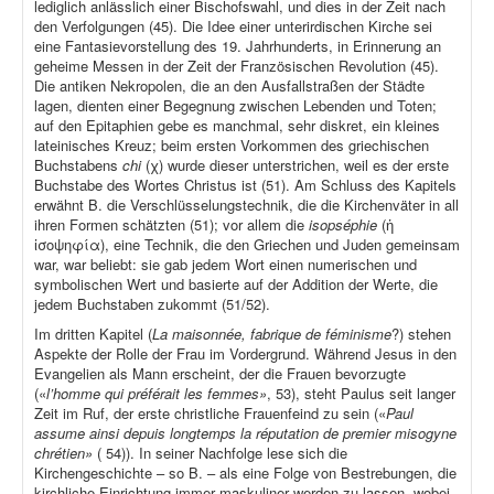
lediglich anlässlich einer Bischofswahl, und dies in der Zeit nach
den Verfolgungen (45). Die Idee einer unterirdischen Kirche sei
eine Fantasievorstellung des 19. Jahrhunderts, in Erinnerung an
geheime Messen in der Zeit der Französischen Revolution (45).
Die antiken Nekropolen, die an den Ausfallstraßen der Städte
lagen, dienten einer Begegnung zwischen Lebenden und Toten;
auf den Epitaphien gebe es manchmal, sehr diskret, ein kleines
lateinisches Kreuz; beim ersten Vorkommen des griechischen
Buchstabens
chi
(χ) wurde dieser unterstrichen, weil es der erste
Buchstabe des Wortes Christus ist (51). Am Schluss des Kapitels
erwähnt B. die Verschlüsselungstechnik, die die Kirchenväter in all
ihren Formen schätzten (51); vor allem die
isopséphie
(ἡ
ἰσοψηφία), eine Technik, die den Griechen und Juden gemeinsam
war, war beliebt: sie gab jedem Wort einen numerischen und
symbolischen Wert und basierte auf der Addition der Werte, die
jedem Buchstaben zukommt (51/52).
Im dritten Kapitel (
La maisonnée, fabrique de féminisme
?) stehen
Aspekte der Rolle der Frau im Vordergrund. Während Jesus in den
Evangelien als Mann erscheint, der die Frauen bevorzugte
(«
l’homme qui préférait les femmes»
, 53), steht Paulus seit langer
Zeit im Ruf, der erste christliche Frauenfeind zu sein («
Paul
assume ainsi depuis longtemps la réputation de premier misogyne
chrétien»
( 54)). In seiner Nachfolge lese sich die
Kirchengeschichte – so B. – als eine Folge von Bestrebungen, die
kirchliche Einrichtung immer maskuliner werden zu lassen, wobei