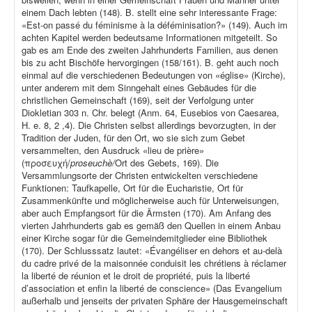
einem Dach lebten (148). B. stellt eine sehr interessante Frage:
«Est-on passé du féminisme à la déféminisation?» (149). Auch im
achten Kapitel werden bedeutsame Informationen mitgeteilt. So
gab es am Ende des zweiten Jahrhunderts Familien, aus denen
bis zu acht Bischöfe hervorgingen (158/161). B. geht auch noch
einmal auf die verschiedenen Bedeutungen von «église» (Kirche),
unter anderem mit dem Sinngehalt eines Gebäudes für die
christlichen Gemeinschaft (169), seit der Verfolgung unter
Diokletian 303 n. Chr. belegt (Anm. 64, Eusebios von Caesarea,
H. e. 8, 2 ,4). Die Christen selbst allerdings bevorzugten, in der
Tradition der Juden, für den Ort, wo sie sich zum Gebet
versammelten, den Ausdruck «lieu de prière»
(προσευχή/
proseuchè/
Ort des Gebets, 169). Die
Versammlungsorte der Christen entwickelten verschiedene
Funktionen: Taufkapelle, Ort für die Eucharistie, Ort für
Zusammenkünfte und möglicherweise auch für Unterweisungen,
aber auch Empfangsort für die Ärmsten (170). Am Anfang des
vierten Jahrhunderts gab es gemäß den Quellen in einem Anbau
einer Kirche sogar für die Gemeindemitglieder eine Bibliothek
(170). Der Schlusssatz lautet: «Évangéliser en dehors et au-delà
du cadre privé de la maisonnée conduisit les chrétiens à réclamer
la liberté de réunion et le droit de propriété, puis la liberté
d’association et enfin la liberté de conscience» (Das Evangelium
außerhalb und jenseits der privaten Sphäre der Hausgemeinschaft