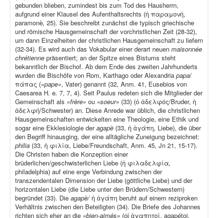
gebunden blieben, zumindest bis zum Tod des Hausherrn,
aufgrund einer Klausel des Aufenthaltsrechts (ἡ παραμονή,
paramonè
,
25). Sie beschreibt zunächst die typisch griechische
und römische Hausgemeinschaft der vorchristlichen Zeit (28-32),
um dann Einzelheiten der christlichen Hausgemeinschaft zu liefern
(32-34). Es wird auch das Vokabular einer derart neuen
maisonnée
chrétienne
präsentiert; an der Spitze eines Bistums steht
bekanntlich der Bischof. Ab dem Ende des zweiten Jahrhunderts
wurden die Bischöfe von Rom, Karthago oder Alexandria
papa
/
πάπας (
«pape»
, Vater) genannt (32, Anm. 41, Eusebios von
Caesarea H
.
e
.
7, 7, 4). Seit Paulus redeten sich die Mitglieder der
Gemeinschaft als
«frère»
ou
«soeur»
(33) (ὁ ἀδελφός/Bruder, ἡ
ἀδελφή/Schwester) an. Diese Anrede war üblich, die christlichen
Hausgemeinschaften entwickelten eine Theologie, eine Ethik und
sogar eine Ekklesiologie der
agapè
(33, ἡ ἀγάπη, Liebe), die über
den Begriff hinausging, der eine alltägliche Zuneigung bezeichnet:
philia
(33, ἡ φιλία, Liebe/Freundschaft, Anm. 45, Jn 21, 15-17).
Die Christen haben die Konzeption einer
brüderlichen/geschwisterlichen Liebe (ἡ φιλαδελφία
,
philadelphia) auf eine enge Verbindung zwischen der
transzendentalen Dimension der Liebe (göttliche Liebe) und der
horizontalen Liebe (die Liebe unter den Brüdern/Schwestern)
begründet (33). Die
agapè/
ἡ ἀγάπη beruht auf einem reziproken
Verhältnis zwischen den Beteiligten (34). Die Briefe des Johannes
richten sich eher an die
«bien-aimés»
(οἱ ἀγαπητοί, agapétoi,