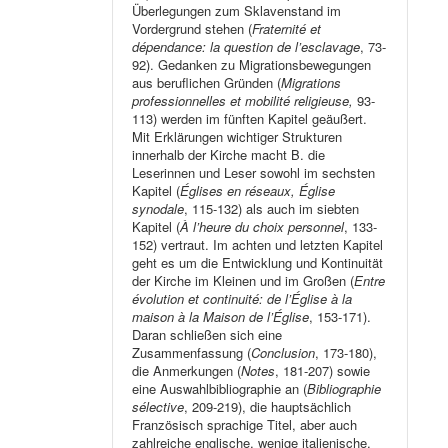
Überlegungen zum Sklavenstand im
Vordergrund stehen (
Fraternité et
dépendance: la question de l’esclavage
, 73-
92). Gedanken zu Migrationsbewegungen
aus beruflichen Gründen (
Migrations
professionnelles et mobilité religieuse,
93-
113) werden im fünften Kapitel geäußert.
Mit Erklärungen wichtiger Strukturen
innerhalb der Kirche macht B. die
Leserinnen und Leser sowohl im sechsten
Kapitel (
Églises en réseaux, Église
synodale
, 115-132) als auch im siebten
Kapitel (
À l’heure du choix personnel
, 133-
152) vertraut. Im achten und letzten Kapitel
geht es um die Entwicklung und Kontinuität
der Kirche im Kleinen und im Großen (
Entre
évolution et continuité: de l’Église à la
maison à la Maison de l’Église
, 153-171).
Daran schließen sich eine
Zusammenfassung (
Conclusion
, 173-180),
die Anmerkungen (
Notes
, 181-207) sowie
eine Auswahlbibliographie an (
Bibliographie
sélective
, 209-219), die hauptsächlich
Französisch sprachige Titel, aber auch
zahlreiche englische, wenige italienische,