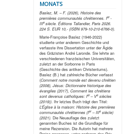
MONATS
Baslez, M. – F. (2026), Histoire des
er
premières communautés chrétiennes. I
-
e
III
siècle. Éditions Tallandier, Paris 2026.
224 S. EUR 10,- (ISBN 979-10-210-6766-0).
Marie-Françoise Baslez (1946-2022)
studierte unter anderem Geschichte und
verfasste ihre Dissertation unter der Ägide
des Gräzisten André Laronde. Sie lehrte an
verschiedenen französischen Universitäten,
zuletzt an der Sorbonne in Paris
(Geschichte des antiken Christentums).
Baslez (B.) hat zahlreiche Bücher verfasst
(
Comment notre monde est devenu chrétien
(2008), Jésus: Dictionnaire historique des
évangiles (2017), Comment les chrétiens
er
e
sont devenus catholiques: I
– V
siècles
(2019))
. Ihr letztes Buch trägt den Titel:
L’Église à la maison: Histoire des premières
er
e
communautés chrétiennes (I
– III
siècle)
(2021).
Die Neuauflage des zuletzt
genannten Buches ist die Grundlage für
meine Rezension. Die Autorin hat mehrere
Preise gewonnen, unter anderem den
Prix