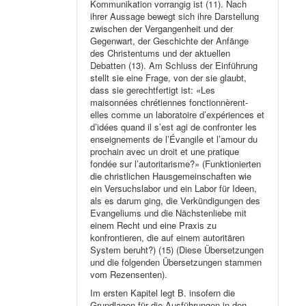
Kommunikation vorrangig ist (11). Nach
ihrer Aussage bewegt sich ihre Darstellung
zwischen der Vergangenheit und der
Gegenwart, der Geschichte der Anfänge
des Christentums und der aktuellen
Debatten (13). Am Schluss der Einführung
stellt sie eine Frage, von der sie glaubt,
dass sie gerechtfertigt ist: «Les
maisonnées chrétiennes fonctionnèrent-
elles comme un laboratoire d’expériences et
d’idées quand il s’est agi de confronter les
enseignements de l’Évangile et l’amour du
prochain avec un droit et une pratique
fondée sur l’autoritarisme?» (Funktionierten
die christlichen Hausgemeinschaften wie
ein Versuchslabor und ein Labor für Ideen,
als es darum ging, die Verkündigungen des
Evangeliums und die Nächstenliebe mit
einem Recht und eine Praxis zu
konfrontieren, die auf einem autoritären
System beruht?) (15) (Diese Übersetzungen
und die folgenden Übersetzungen stammen
vom Rezensenten).
Im ersten Kapitel legt B. insofern die
Grundlagen für die Ausführungen in den