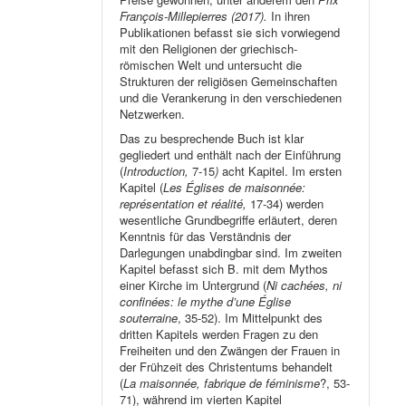
François-Millepierres (2017).
In ihren
Publikationen befasst sie sich vorwiegend
mit den Religionen der griechisch-
römischen Welt und untersucht die
Strukturen der religiösen Gemeinschaften
und die Verankerung in den verschiedenen
Netzwerken.
Das zu besprechende Buch ist klar
gegliedert und enthält nach der Einführung
(
Introduction,
7-15
)
acht Kapitel. Im ersten
Kapitel (
Les Églises de maisonnée:
représentation et réalité,
17-34) werden
wesentliche Grundbegriffe erläutert, deren
Kenntnis für das Verständnis der
Darlegungen unabdingbar sind. Im zweiten
Kapitel befasst sich B. mit dem Mythos
einer Kirche im Untergrund (
Ni cachées, ni
confinées: le mythe d’une Église
souterraine
, 35-52). Im Mittelpunkt des
dritten Kapitels werden Fragen zu den
Freiheiten und den Zwängen der Frauen in
der Frühzeit des Christentums behandelt
(
La maisonnée, fabrique de féminisme
?, 53-
71), während im vierten Kapitel