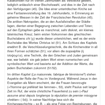
Katakomben nur im vierten Jahrhundert als Verstecke gedient,
lediglich anlässlich einer Bischofswahl, und dies in der Zeit nach
den Verfolgungen (45). Die Idee einer unterirdischen Kirche sei
eine Fantasievorstellung des 19. Jahrhunderts, in Erinnerung an
geheime Messen in der Zeit der Französischen Revolution (45).
Die antiken Nekropolen, die an den Ausfallstraßen der Städte
lagen, dienten einer Begegnung zwischen Lebenden und Toten;
auf den Epitaphien gebe es manchmal, sehr diskret, ein kleines
lateinisches Kreuz; beim ersten Vorkommen des griechischen
Buchstabens
chi
(χ) wurde dieser unterstrichen, weil es der erste
Buchstabe des Wortes Christus ist (51). Am Schluss des Kapitels
erwähnt B. die Verschlüsselungstechnik, die die Kirchenväter in all
ihren Formen schätzten (51); vor allem die
isopséphie
(ἡ
ἰσοψηφία), eine Technik, die den Griechen und Juden gemeinsam
war, war beliebt: sie gab jedem Wort einen numerischen und
symbolischen Wert und basierte auf der Addition der Werte, die
jedem Buchstaben zukommt (51/52).
Im dritten Kapitel (
La maisonnée, fabrique de féminisme
?) stehen
Aspekte der Rolle der Frau im Vordergrund. Während Jesus in den
Evangelien als Mann erscheint, der die Frauen bevorzugte
(«
l’homme qui préférait les femmes»
, 53), steht Paulus seit langer
Zeit im Ruf, der erste christliche Frauenfeind zu sein («
Paul
assume ainsi depuis longtemps la réputation de premier misogyne
chrétien»
( 54)). In seiner Nachfolge lese sich die
Kirchengeschichte – so B. – als eine Folge von Bestrebungen, die