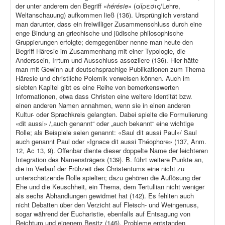
der unter anderem den Begriff «
hérésie
» (αἵρεσις/Lehre,
Weltanschauung) aufkommen ließ (136). Ursprünglich verstand
man darunter, dass ein freiwilliger Zusammenschluss durch eine
enge Bindung an griechische und jüdische philosophische
Gruppierungen erfolgte; demgegenüber nenne man heute den
Begriff Häresie im Zusammenhang mit einer Typologie, die
Anderssein, Irrtum und Ausschluss assoziiere (136). Hier hätte
man mit Gewinn auf deutschsprachige Publikationen zum Thema
Häresie und christliche Polemik verweisen können. Auch im
siebten Kapitel gibt es eine Reihe von bemerkenswerten
Informationen, etwa dass Christen eine weitere Identität bzw.
einen anderen Namen annahmen, wenn sie in einen anderen
Kultur- oder Sprachkreis gelangten. Dabei spielte die Formulierung
«dit aussi» /„auch genannt“ oder „auch bekannt“ eine wichtige
Rolle; als Beispiele seien genannt: «Saul dit aussi Paul»/ Saul
auch genannt Paul oder «Ignace dit aussi Théophore» (137, Anm.
12, Ac 13, 9). Offenbar diente dieser doppelte Name der leichteren
Integration des Namensträgers (139). B. führt weitere Punkte an,
die im Verlauf der Frühzeit des Christentums eine nicht zu
unterschätzende Rolle spielten; dazu gehören die Auflösung der
Ehe und die Keuschheit, ein Thema, dem Tertullian nicht weniger
als sechs Abhandlungen gewidmet hat (142). Es fehlten auch
nicht Debatten über den Verzicht auf Fleisch- und Weingenuss,
sogar während der Eucharistie, ebenfalls auf Entsagung von
Reichtum und eigenem Besitz (146). Probleme entstanden