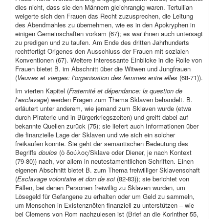
dies nicht, dass sie den Männern gleichrangig waren. Tertullian
weigerte sich den Frauen das Recht zuzusprechen, die Leitung
des Abendmahles zu übernehmen, wie es in den Apokryphen in
einigen Gemeinschaften vorkam (67); es war ihnen auch untersagt
zu predigen und zu taufen. Am Ende des dritten Jahrhunderts
rechtfertigt Origenes den Ausschluss der Frauen mit sozialen
Konventionen (67). Weitere interessante Einblicke in die Rolle von
Frauen bietet B. im Abschnitt über die Witwen und Jungfrauen
(
Veuves et vierges: l’organisation des femmes entre elles
(68-71)).
Im vierten Kapitel (
Fraternité et dépendance: la question de
l’esclavage
) werden Fragen zum Thema Sklaven behandelt. B.
erläutert unter anderem, wie jemand zum Sklaven wurde (etwa
durch Piraterie und in Bürgerkriegszeiten) und greift dabei auf
bekannte Quellen zurück (75); sie liefert auch Informationen über
die finanzielle Lage der Sklaven und wie sich ein solcher
freikaufen konnte. Sie geht der semantischen Bedeutung des
Begriffs
doulos
(ὁ δούλος/Sklave oder Diener, je nach Kontext
(79-80)) nach, vor allem in neutestamentlichen Schriften. Einen
eigenen Abschnitt bietet B. zum Thema freiwilliger Sklavenschaft
(
Esclavage volontaire et don de soi
(82-83)); sie berichtet von
Fällen, bei denen Personen freiwillig zu Sklaven wurden, um
Lösegeld für Gefangene zu erhalten oder um Geld zu sammeln,
um Menschen in Existenznöten finanziell zu unterstützen – wie
bei Clemens von Rom nachzulesen ist (Brief an die Korinther 55,