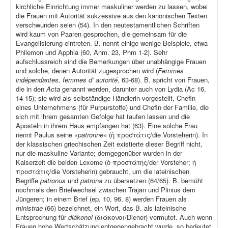
kirchliche Einrichtung immer maskuliner werden zu lassen, wobei
die Frauen mit Autorität sukzessive aus den kanonischen Texten
verschwunden seien (54). In den neutestamentlichen Schriften
wird kaum von Paaren gesprochen, die gemeinsam für die
Evangelisierung eintreten. B. nennt einige wenige Beispiele, etwa
Philemon und Apphia (60, Anm. 23, Phm 1-2). Sehr
aufschlussreich sind die Bemerkungen über unabhängige Frauen
und solche, denen Autorität zugesprochen wird (
Femmes
indépendantes, femmes d‘ autorité
, 63-68). B. spricht von Frauen,
die in den
Acta
genannt werden, darunter auch von Lydia (Ac 16,
14-15); sie wird als selbständige Händlerin vorgestellt, Chefin
eines Unternehmens (für Purpurstoffe) und Chefin der Familie, die
sich mit ihrem gesamten Gefolge hat taufen lassen und die
Aposteln in ihrem Haus empfangen hat (63). Eine solche Frau
nennt Paulus seine «
patronne
» (ἡ προστάτις/die Vorsteherin). In
der klassischen griechischen Zeit existierte dieser Begriff nicht,
nur die maskuline Variante; demgegenüber wurden in der
Kaiserzeit die beiden Lexeme (ὁ προστάτης/der Vorsteher; ἡ
προστάτις/die Vorsteherin) gebraucht, um die lateinischen
Begriffe
patronus
und
patrona
zu übersetzen (64/65). B. bemüht
nochmals den Briefwechsel zwischen Trajan und Plinius dem
Jüngeren; in einem Brief (ep
.
10, 96, 8) werden Frauen als
ministrae
(66) bezeichnet, ein Wort, das B. als lateinische
Entsprechung für
diákonoi
(διάκονοι/Diener) vermutet. Auch wenn
Frauen hohe Wertschätzung entgegengebracht wurde, so bedeutet