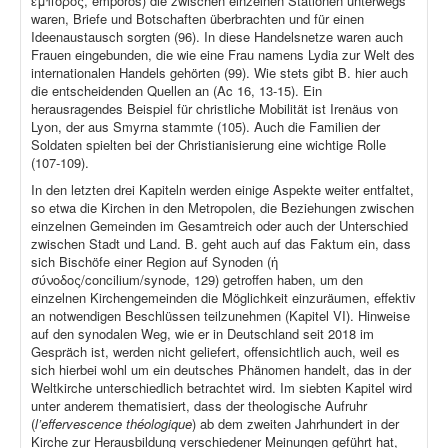
ἔμπορος, emporos) die zwischen einzelnen Stationen unterwegs
waren, Briefe und Botschaften überbrachten und für einen
Ideenaustausch sorgten (96). In diese Handelsnetze waren auch
Frauen eingebunden, die wie eine Frau namens Lydia zur Welt des
internationalen Handels gehörten (99). Wie stets gibt B. hier auch
die entscheidenden Quellen an (Ac 16, 13-15). Ein
herausragendes Beispiel für christliche Mobilität ist Irenäus von
Lyon, der aus Smyrna stammte (105). Auch die Familien der
Soldaten spielten bei der Christianisierung eine wichtige Rolle
(107-109).
In den letzten drei Kapiteln werden einige Aspekte weiter entfaltet,
so etwa die Kirchen in den Metropolen, die Beziehungen zwischen
einzelnen Gemeinden im Gesamtreich oder auch der Unterschied
zwischen Stadt und Land. B. geht auch auf das Faktum ein, dass
sich Bischöfe einer Region auf Synoden (ἡ
σύνοδος/concilium/synode, 129) getroffen haben, um den
einzelnen Kirchengemeinden die Möglichkeit einzuräumen, effektiv
an notwendigen Beschlüssen teilzunehmen (Kapitel VI). Hinweise
auf den synodalen Weg, wie er in Deutschland seit 2018 im
Gespräch ist, werden nicht geliefert, offensichtlich auch, weil es
sich hierbei wohl um ein deutsches Phänomen handelt, das in der
Weltkirche unterschiedlich betrachtet wird. Im siebten Kapitel wird
unter anderem thematisiert, dass der theologische Aufruhr
(
l’effervescence théologique
) ab dem zweiten Jahrhundert in der
Kirche zur Herausbildung verschiedener Meinungen geführt hat,