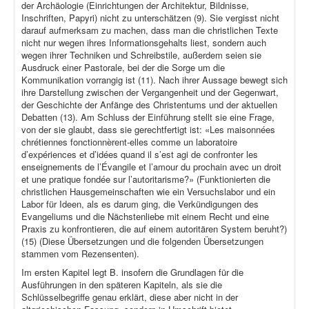
der Archäologie (Einrichtungen der Architektur, Bildnisse,
Inschriften, Papyri) nicht zu unterschätzen (9). Sie vergisst nicht
darauf aufmerksam zu machen, dass man die christlichen Texte
nicht nur wegen ihres Informationsgehalts liest, sondern auch
wegen ihrer Techniken und Schreibstile, außerdem seien sie
Ausdruck einer Pastorale, bei der die Sorge um die
Kommunikation vorrangig ist (11). Nach ihrer Aussage bewegt sich
ihre Darstellung zwischen der Vergangenheit und der Gegenwart,
der Geschichte der Anfänge des Christentums und der aktuellen
Debatten (13). Am Schluss der Einführung stellt sie eine Frage,
von der sie glaubt, dass sie gerechtfertigt ist: «Les maisonnées
chrétiennes fonctionnèrent-elles comme un laboratoire
d’expériences et d’idées quand il s’est agi de confronter les
enseignements de l’Évangile et l’amour du prochain avec un droit
et une pratique fondée sur l’autoritarisme?» (Funktionierten die
christlichen Hausgemeinschaften wie ein Versuchslabor und ein
Labor für Ideen, als es darum ging, die Verkündigungen des
Evangeliums und die Nächstenliebe mit einem Recht und eine
Praxis zu konfrontieren, die auf einem autoritären System beruht?)
(15) (Diese Übersetzungen und die folgenden Übersetzungen
stammen vom Rezensenten).
Im ersten Kapitel legt B. insofern die Grundlagen für die
Ausführungen in den späteren Kapiteln, als sie die
Schlüsselbegriffe genau erklärt, diese aber nicht in der