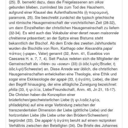
(25). B. bemerkt dazu, dass die Freigelassenen am
oikos
gebunden blieben, zumindest bis zum Tod des Hausherrn,
aufgrund einer Klausel des Aufenthaltsrechts (ἡ παραμονή,
paramonè
,
25). Sie beschreibt zunächst die typisch griechische
und römische Hausgemeinschaft der vorchristlichen Zeit (28-32),
um dann Einzelheiten der christlichen Hausgemeinschaft zu liefern
(32-34). Es wird auch das Vokabular einer derart neuen
maisonnée
chrétienne
präsentiert; an der Spitze eines Bistums steht
bekanntlich der Bischof. Ab dem Ende des zweiten Jahrhunderts
wurden die Bischöfe von Rom, Karthago oder Alexandria
papa
/
πάπας (
«pape»
, Vater) genannt (32, Anm. 41, Eusebios von
Caesarea H
.
e
.
7, 7, 4). Seit Paulus redeten sich die Mitglieder der
Gemeinschaft als
«frère»
ou
«soeur»
(33) (ὁ ἀδελφός/Bruder, ἡ
ἀδελφή/Schwester) an. Diese Anrede war üblich, die christlichen
Hausgemeinschaften entwickelten eine Theologie, eine Ethik und
sogar eine Ekklesiologie der
agapè
(33, ἡ ἀγάπη, Liebe), die über
den Begriff hinausging, der eine alltägliche Zuneigung bezeichnet:
philia
(33, ἡ φιλία, Liebe/Freundschaft, Anm. 45, Jn 21, 15-17).
Die Christen haben die Konzeption einer
brüderlichen/geschwisterlichen Liebe (ἡ φιλαδελφία
,
philadelphia) auf eine enge Verbindung zwischen der
transzendentalen Dimension der Liebe (göttliche Liebe) und der
horizontalen Liebe (die Liebe unter den Brüdern/Schwestern)
begründet (33). Die
agapè/
ἡ ἀγάπη beruht auf einem reziproken
Verhältnis zwischen den Beteiligten (34). Die Briefe des Johannes