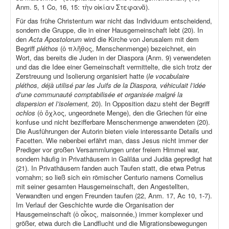
Anm. 5, 1 Co, 16, 15: τὴν οἰκίαν Στεφανᾶ).
Für das frühe Christentum war nicht das Individuum entscheidend,
sondern die Gruppe, die in einer Hausgemeinschaft lebt (20). In
den
Acta Apostolorum
wird die Kirche von Jerusalem mit dem
Begriff
pléthos
(ὁ πλῆθος, Menschenmenge) bezeichnet, ein
Wort, das bereits die Juden in der Diaspora (Anm. 9) verwendeten
und das die Idee einer Gemeinschaft vermittelte, die sich trotz der
Zerstreuung und Isolierung organisiert hatte (
le vocabulaire
pléthos, déjà utilisé par les Juifs de la Diaspora, véhiculait l’idée
d’une communauté comptabilisée et organisée malgré la
dispersion et l’isolement,
20). In Opposition dazu steht der Begriff
ochlos
(ὁ ὄχλος, ungeordnete Menge), den die Griechen für eine
konfuse und nicht bezifferbare Menschenmenge anwendeten (20).
Die Ausführungen der Autorin bieten viele interessante Details und
Facetten. Wie nebenbei erfährt man, dass Jesus nicht immer der
Prediger vor großen Versammlungen unter freiem Himmel war,
sondern häufig in Privathäusern in Galiläa und Judäa gepredigt hat
(21). In Privathäusern fanden auch Taufen statt, die etwa Petrus
vornahm; so ließ sich ein römischer Centurio namens Cornelius
mit seiner gesamten Hausgemeinschaft, den Angestellten,
Verwandten und engen Freunden taufen (22, Anm. 17, Ac 10, 1-7).
Im Verlauf der Geschichte wurde die Organisation der
Hausgemeinschaft (ὁ οἶκος, maisonnée,) immer komplexer und
größer, etwa durch die Landflucht und die Migrationsbewegungen