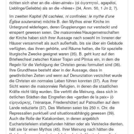
richten sich eher an die
«bien-aimés»
(οἱ ἀγαπητοί, agapétoi,
Lieblinge/Geliebte) als an die
«frères»
(34, Anm. 50, 1 Jn 2, 7).
Im zweiten Kapitel (
Ni cachées, ni confinées: le mythe d’une
Église souterraine
) möchte B. den Mythos einer Kirche im
Untergrund widerlegen, deren Gruppierungen nur versteckt und
einsperrt gewesen seien. Die
maisonnées/
Hausgemeinschaften
der Kirche haben sich ihrer Aussage nach sowohl im Inneren der
Häuser versammelt als auch außerhalb, bis sie über ein Gebäude
verfügten, das ihnen gehörte, und Räume hatten, die für spezielle
liturgische Zwecke geeignet waren (35). B. geht kurz auf den
Briefwechsel zwischen Kaiser Trajan und Plinius ein, in dem die
Regeln für die Verfolgung der Christen genau formuliert sind (36).
Ihre Grundthese besteht aber in der Aussage, dass in
gewöhnlichen Zeiten und wenn auf Denunziation verzichtet wurde
die Christen ein normales Leben führen konnten (37). Aus ihrer
Sicht waren die
maisonnées
Refugien, in denen die staatlichen
Kräfte nicht tätig wurden. Sie vertritt die Meinung, dass sich in
östlichen Städten das Eingreifen des «gardien de la paix» (ὁ
εἰρηνάρκης, l’irénarque, Friedenshüter) auf Patrouillen auf dem
Lande reduzierte (37). Des Weiteren seien bis 250 n. Chr. die
Repressalien punktuell und situationsabhängig gewesen (39).
Auch die Rolle der Katakomben, in denen angeblich
Eucharistiefeiern stattgefunden hätten oder als Verstecke dienten,
hält sie für einen Mythos (45). Ihrer Meinung nach hätten die