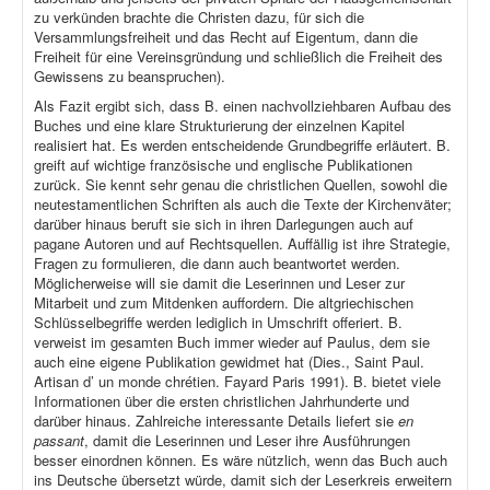
zu verkünden brachte die Christen dazu, für sich die
Versammlungsfreiheit und das Recht auf Eigentum, dann die
Freiheit für eine Vereinsgründung und schließlich die Freiheit des
Gewissens zu beanspruchen).
Als Fazit ergibt sich, dass B. einen nachvollziehbaren Aufbau des
Buches und eine klare Strukturierung der einzelnen Kapitel
realisiert hat. Es werden entscheidende Grundbegriffe erläutert. B.
greift auf wichtige französische und englische Publikationen
zurück. Sie kennt sehr genau die christlichen Quellen, sowohl die
neutestamentlichen Schriften als auch die Texte der Kirchenväter;
darüber hinaus beruft sie sich in ihren Darlegungen auch auf
pagane Autoren und auf Rechtsquellen. Auffällig ist ihre Strategie,
Fragen zu formulieren, die dann auch beantwortet werden.
Möglicherweise will sie damit die Leserinnen und Leser zur
Mitarbeit und zum Mitdenken auffordern. Die altgriechischen
Schlüsselbegriffe werden lediglich in Umschrift offeriert. B.
verweist im gesamten Buch immer wieder auf Paulus, dem sie
auch eine eigene Publikation gewidmet hat (Dies., Saint Paul.
Artisan d’ un monde chrétien. Fayard Paris 1991). B. bietet viele
Informationen über die ersten christlichen Jahrhunderte und
darüber hinaus. Zahlreiche interessante Details liefert sie
en
passant
, damit die Leserinnen und Leser ihre Ausführungen
besser einordnen können. Es wäre nützlich, wenn das Buch auch
ins Deutsche übersetzt würde, damit sich der Leserkreis erweitern