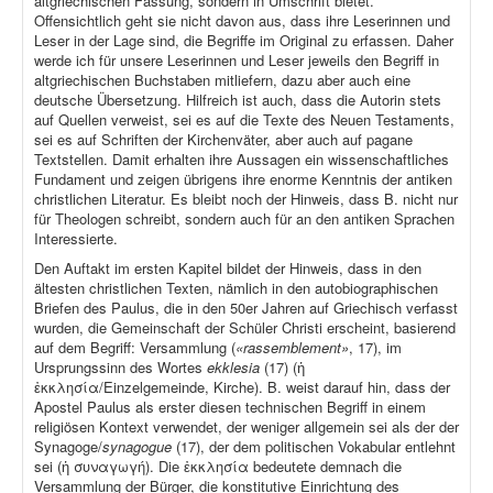
altgriechischen Fassung, sondern in Umschrift bietet.
Offensichtlich geht sie nicht davon aus, dass ihre Leserinnen und
Leser in der Lage sind, die Begriffe im Original zu erfassen. Daher
werde ich für unsere Leserinnen und Leser jeweils den Begriff in
altgriechischen Buchstaben mitliefern, dazu aber auch eine
deutsche Übersetzung. Hilfreich ist auch, dass die Autorin stets
auf Quellen verweist, sei es auf die Texte des Neuen Testaments,
sei es auf Schriften der Kirchenväter, aber auch auf pagane
Textstellen. Damit erhalten ihre Aussagen ein wissenschaftliches
Fundament und zeigen übrigens ihre enorme Kenntnis der antiken
christlichen Literatur. Es bleibt noch der Hinweis, dass B. nicht nur
für Theologen schreibt, sondern auch für an den antiken Sprachen
Interessierte.
Den Auftakt im ersten Kapitel bildet der Hinweis, dass in den
ältesten christlichen Texten, nämlich in den autobiographischen
Briefen des Paulus, die in den 50er Jahren auf Griechisch verfasst
wurden, die Gemeinschaft der Schüler Christi erscheint, basierend
auf dem Begriff: Versammlung (
«rassemblement»
, 17), im
Ursprungssinn des Wortes
ekklesia
(17) (ἡ
ἐκκλησία/Einzelgemeinde, Kirche). B. weist darauf hin, dass der
Apostel Paulus als erster diesen technischen Begriff in einem
religiösen Kontext verwendet, der weniger allgemein sei als der der
Synagoge/
synagogue
(17), der dem politischen Vokabular entlehnt
sei (ἡ συναγωγή). Die ἐκκλησία bedeutete demnach die
Versammlung der Bürger, die konstitutive Einrichtung des