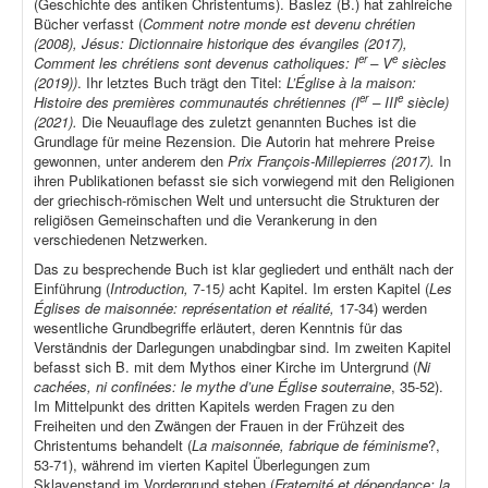
(Geschichte des antiken Christentums). Baslez (B.) hat zahlreiche
Bücher verfasst (
Comment notre monde est devenu chrétien
(2008), Jésus: Dictionnaire historique des évangiles (2017),
er
e
Comment les chrétiens sont devenus catholiques: I
– V
siècles
(2019))
. Ihr letztes Buch trägt den Titel:
L’Église à la maison:
er
e
Histoire des premières communautés chrétiennes (I
– III
siècle)
(2021).
Die Neuauflage des zuletzt genannten Buches ist die
Grundlage für meine Rezension. Die Autorin hat mehrere Preise
gewonnen, unter anderem den
Prix François-Millepierres (2017).
In
ihren Publikationen befasst sie sich vorwiegend mit den Religionen
der griechisch-römischen Welt und untersucht die Strukturen der
religiösen Gemeinschaften und die Verankerung in den
verschiedenen Netzwerken.
Das zu besprechende Buch ist klar gegliedert und enthält nach der
Einführung (
Introduction,
7-15
)
acht Kapitel. Im ersten Kapitel (
Les
Églises de maisonnée: représentation et réalité,
17-34) werden
wesentliche Grundbegriffe erläutert, deren Kenntnis für das
Verständnis der Darlegungen unabdingbar sind. Im zweiten Kapitel
befasst sich B. mit dem Mythos einer Kirche im Untergrund (
Ni
cachées, ni confinées: le mythe d’une Église souterraine
, 35-52).
Im Mittelpunkt des dritten Kapitels werden Fragen zu den
Freiheiten und den Zwängen der Frauen in der Frühzeit des
Christentums behandelt (
La maisonnée, fabrique de féminisme
?,
53-71), während im vierten Kapitel Überlegungen zum
Sklavenstand im Vordergrund stehen (
Fraternité et dépendance: la