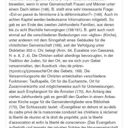
bisweilen, wenn in einer Gemeinschaft Frauen und Männer unter
einem Dach lebten (148). B. stellt eine sehr interessante Frage:
«Est-on passé du féminisme à la déféminisation?» (149). Auch im
achten Kapitel werden bedeutsame Informationen mitgeteilt. So
gab es am Ende des zweiten Jahrhunderts Familien, aus denen
bis zu acht Bischöfe hervorgingen (158/161). B. geht auch noch
einmal auf die verschiedenen Bedeutungen von «église» (Kirche),
unter anderem mit dem Sinngehalt eines Gebäudes für die
christlichen Gemeinschaft (169), seit der Verfolgung unter
Diokletian 303 n. Chr. belegt (Anm. 64, Eusebios von Caesarea,
H. e. 8, 2 ,4). Die Christen selbst allerdings bevorzugten, in der
Tradition der Juden, für den Ort, wo sie sich zum Gebet
versammelten, den Ausdruck «lieu de prière»
(προσευχή/
proseuchè/
Ort des Gebets, 169). Die
Versammlungsorte der Christen entwickelten verschiedene
Funktionen: Taufkapelle, Ort für die Eucharistie, Ort für
Zusammenkünfte und möglicherweise auch für Unterweisungen,
aber auch Empfangsort für die Ärmsten (170). Am Anfang des
vierten Jahrhunderts gab es gemäß den Quellen in einem Anbau
einer Kirche sogar für die Gemeindemitglieder eine Bibliothek
(170). Der Schlusssatz lautet: «Évangéliser en dehors et au-delà
du cadre privé de la maisonnée conduisit les chrétiens à réclamer
la liberté de réunion et le droit de propriété, puis la liberté
d’association et enfin la liberté de conscience» (Das Evangelium
außerhalb und jenseits der privaten Sphäre der Hausgemeinschaft