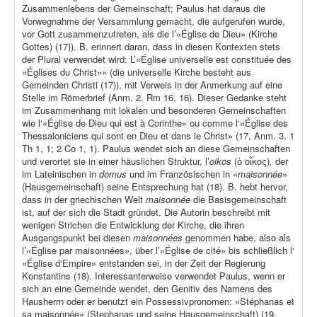
Zusammenlebens der Gemeinschaft; Paulus hat daraus die
Vorwegnahme der Versammlung gemacht, die aufgerufen wurde,
vor Gott zusammenzutreten, als die l’«Église de Dieu» (Kirche
Gottes) (17)). B. erinnert daran, dass in diesen Kontexten stets
der Plural verwendet wird: L’«Église universelle est constituée des
«Églises du Christ»» (die universelle Kirche besteht aus
Gemeinden Christi (17)), mit Verweis in der Anmerkung auf eine
Stelle im Römerbrief (Anm. 2, Rm 16, 16). Dieser Gedanke steht
im Zusammenhang mit lokalen und besonderen Gemeinschaften
wie l‘«Église de Dieu qui est à Corinthe» ou comme l‘«Église des
Thessaloniciens qui sont en Dieu et dans le Christ» (17, Anm. 3, 1
Th 1, 1; 2 Co 1, 1). Paulus wendet sich an diese Gemeinschaften
und verortet sie in einer häuslichen Struktur, l’
oikos
(ὁ οἶκος)
,
der
im Lateinischen in
domus
und im Französischen in «
maisonnée
»
(Hausgemeinschaft) seine Entsprechung hat (18). B. hebt hervor,
dass in der griechischen Welt
maisonnée
die Basisgemeinschaft
ist, auf der sich die Stadt gründet. Die Autorin beschreibt mit
wenigen Strichen die Entwicklung der Kirche, die ihren
Ausgangspunkt bei diesen
maisonnées
genommen habe, also als
l’«Église par maisonnées», über l’«Église de cité» bis schließlich l‘
«Église d‘Empire» entstanden sei, in der Zeit der Regierung
Konstantins (18). Interessanterweise verwendet Paulus, wenn er
sich an eine Gemeinde wendet, den Genitiv des Namens des
Hausherrn oder er benutzt ein Possessivpronomen: «Stéphanas et
sa maisonnée» (Stephanas und seine Hausgemeinschaft) (19,