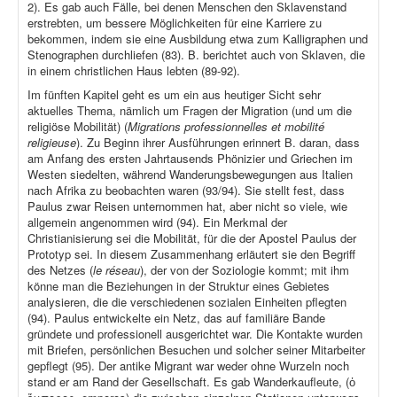
2). Es gab auch Fälle, bei denen Menschen den Sklavenstand
erstrebten, um bessere Möglichkeiten für eine Karriere zu
bekommen, indem sie eine Ausbildung etwa zum Kalligraphen und
Stenographen durchliefen (83). B. berichtet auch von Sklaven, die
in einem christlichen Haus lebten (89-92).
Im fünften Kapitel geht es um ein aus heutiger Sicht sehr
aktuelles Thema, nämlich um Fragen der Migration (und um die
religiöse Mobilität) (
Migrations professionnelles et mobilité
religieuse
). Zu Beginn ihrer Ausführungen erinnert B. daran, dass
am Anfang des ersten Jahrtausends Phönizier und Griechen im
Westen siedelten, während Wanderungsbewegungen aus Italien
nach Afrika zu beobachten waren (93/94). Sie stellt fest, dass
Paulus zwar Reisen unternommen hat, aber nicht so viele, wie
allgemein angenommen wird (94). Ein Merkmal der
Christianisierung sei die Mobilität, für die der Apostel Paulus der
Prototyp sei. In diesem Zusammenhang erläutert sie den Begriff
des Netzes (
le réseau
), der von der Soziologie kommt; mit ihm
könne man die Beziehungen in der Struktur eines Gebietes
analysieren, die die verschiedenen sozialen Einheiten pflegten
(94). Paulus entwickelte ein Netz, das auf familiäre Bande
gründete und professionell ausgerichtet war. Die Kontakte wurden
mit Briefen, persönlichen Besuchen und solcher seiner Mitarbeiter
gepflegt (95). Der antike Migrant war weder ohne Wurzeln noch
stand er am Rand der Gesellschaft. Es gab Wanderkaufleute, (ὁ