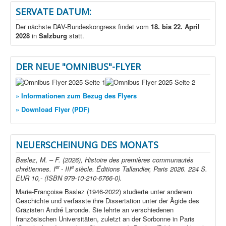
SERVATE DATUM:
Der nächste DAV-Bundeskongress findet vom
18. bis 22. April
2028
in
Salzburg
statt.
DER NEUE "OMNIBUS"-FLYER
» Informationen zum Bezug des Flyers
» Download Flyer (PDF)
NEUERSCHEINUNG DES MONATS
Baslez, M. – F. (2026), Histoire des premières communautés
er
e
chrétiennes. I
- III
siècle. Éditions Tallandier, Paris 2026. 224 S.
EUR 10,- (ISBN 979-10-210-6766-0).
Marie-Françoise Baslez (1946-2022) studierte unter anderem
Geschichte und verfasste ihre Dissertation unter der Ägide des
Gräzisten André Laronde. Sie lehrte an verschiedenen
französischen Universitäten, zuletzt an der Sorbonne in Paris