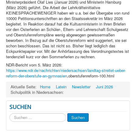
Ministerpräsident Olaf Lies (Januar 2026) und Ministerin Hamburg
(März 2026) geführt. Die Arbeit der Lehrkräfteinitiative
KEINESPRACHEWENIGER haben wir u.a. bei der Übergabe von rund
10000 Petitionsunterschriften an den Staatssekretär im März 2026
begleitet. In Reaktion darauf hat die Kultusministerin in ihren Briefen
vor den Osterferien an Schüler-, Eltern- und Lehrerschaft Schulgesetz
und Oberstufenreformpläne wenig abgewogen gewissermaßen
beworben. In Bezug auf die Oberstufenreform wird suggeriert, sie sei
schon beschlossen. Das ist nicht so. Bisher liegt lediglich das
Eckpunktepapier vor. Mit der Anhörfassung des Verordnungstextes ist
tendenziell kurz vor den Sommerferien zu rechnen.
NDR-Bericht vom 5. März 2026:
https://www.ndr.de/nachrichten/niedersachsen/landtag-streitet-ueber-
reform-der-oberstufe-an-gymnasien
,oberstufenreform-100.html
Aktuelle Seite:
Home
Latein
Newsletter
Juni 2026
Schulpolitik in Niedersachsen:
SUCHEN
Suchen
Suchen
...