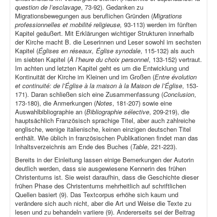
question de l’esclavage
, 73-92). Gedanken zu
Migrationsbewegungen aus beruflichen Gründen (
Migrations
professionnelles et mobilité religieuse,
93-113) werden im fünften
Kapitel geäußert. Mit Erklärungen wichtiger Strukturen innerhalb
der Kirche macht B. die Leserinnen und Leser sowohl im sechsten
Kapitel (
Églises en réseaux, Église synodale
, 115-132) als auch
im siebten Kapitel (
À l’heure du choix personnel
, 133-152) vertraut.
Im achten und letzten Kapitel geht es um die Entwicklung und
Kontinuität der Kirche im Kleinen und im Großen (
Entre évolution
et continuité: de l’Église à la maison à la Maison de l’Église
, 153-
171). Daran schließen sich eine Zusammenfassung (
Conclusion
,
173-180), die Anmerkungen (
Notes
, 181-207) sowie eine
Auswahlbibliographie an (
Bibliographie sélective
, 209-219), die
hauptsächlich Französisch sprachige Titel, aber auch zahlreiche
englische, wenige italienische, keinen einzigen deutschen Titel
enthält. Wie üblich in französischen Publikationen findet man das
Inhaltsverzeichnis am Ende des Buches (
Table
, 221-223).
Bereits in der Einleitung lassen einige Bemerkungen der Autorin
deutlich werden, dass sie ausgewiesene Kennerin des frühen
Christentums ist. Sie weist daraufhin, dass die Geschichte dieser
frühen Phase des Christentums mehrheitlich auf schriftlichen
Quellen basiert (9). Das Textcorpus erhöhe sich kaum und
verändere sich auch nicht, aber die Art und Weise die Texte zu
lesen und zu behandeln variiere (9). Andererseits sei der Beitrag